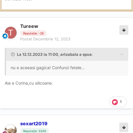
Nu știam ca gagica asta e vedeta pe Youtube
🤩
Tureew
Derulati pana la minutul 1:03 acolo apare în câteva
Reputație: -26
secvente conforme "jobului"
😏
Postat
Decembrie 12, 2023
La 12.12.2023 la 11:00,
artzabala
a spus:
nu e aceeasi gagica! Confunzi fetele...
Aia e Corina,cu silicoane.
1
sexart2019
Reputație: 5346