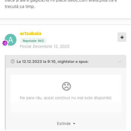
trecută ca timp.
artzabala
Reputație: 943
Postat
Decembrie 12, 2023
La 12.12.2023 la 9:10,
nightstar
a spus:
Extinde