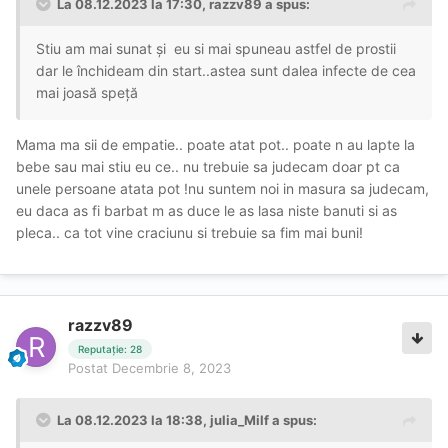
La 08.12.2023 la 17:30,
razzv89
a spus:
Stiu am mai sunat și eu si mai spuneau astfel de prostii
dar le închideam din start..astea sunt dalea infecte de cea
mai joasă speță
Mama ma sii de empatie.. poate atat pot.. poate n au lapte la
bebe sau mai stiu eu ce.. nu trebuie sa judecam doar pt ca
unele persoane atata pot !nu suntem noi in masura sa judecam,
eu daca as fi barbat m as duce le as lasa niste banuti si as
pleca.. ca tot vine craciunu si trebuie sa fim mai buni!
razzv89
Reputație: 28
Postat
Decembrie 8, 2023
La 08.12.2023 la 18:38,
julia_Milf
a spus: