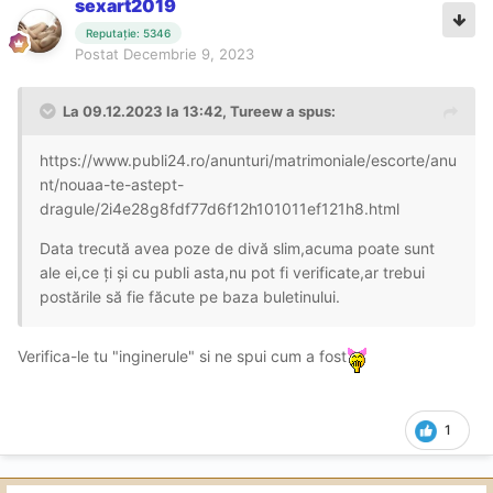
sexart2019
Reputație: 5346
Postat
Decembrie 9, 2023
La 09.12.2023 la 13:42,
Tureew
a spus:
https://www.publi24.ro/anunturi/matrimoniale/escorte/anu
nt/nouaa-te-astept-
dragule/2i4e28g8fdf77d6f12h101011ef121h8.html
Data trecută avea poze de divă slim,acuma poate sunt
ale ei,ce ți și cu publi asta,nu pot fi verificate,ar trebui
postările să fie făcute pe baza buletinului.
Verifica-le tu "inginerule" si ne spui cum a fost
1