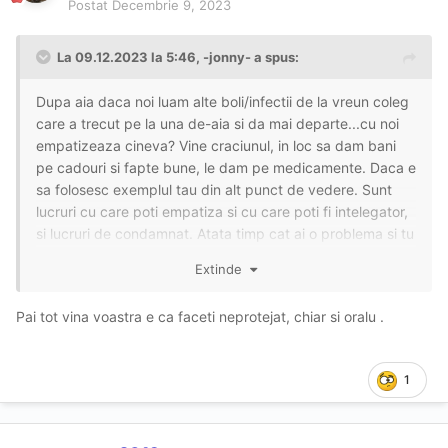
Postat
Decembrie 9, 2023
La 09.12.2023 la 5:46,
-jonny-
a spus:
Dupa aia daca noi luam alte boli/infectii de la vreun coleg
care a trecut pe la una de-aia si da mai departe...cu noi
empatizeaza cineva? Vine craciunul, in loc sa dam bani
pe cadouri si fapte bune, le dam pe medicamente. Daca e
sa folosesc exemplul tau din alt punct de vedere. Sunt
lucruri cu care poti empatiza si cu care poti fi intelegator,
si lucruri de condamnat. Atata timp cat ai o problema si tu
la randul tau, ca sa scapi de ea, faci altora probleme, nu e
Extinde
nimic de inteles.
Pai tot vina voastra e ca faceti neprotejat, chiar si oralu .
1