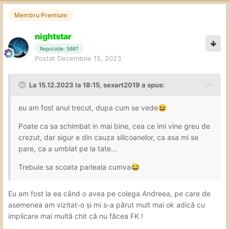
Membru Premium
nightstar
Reputație: 5667
Postat
Decembrie 15, 2023
La 15.12.2023 la 18:15,
sexart2019
a spus:
eu am fost anul trecut, dupa cum se vede
😆
Poate ca sa schimbat in mai bine, cea ce imi vine greu de
crezut, dar sigur e din cauza silicoanelor, ca asa mi se
pare, ca a umblat pe la tate...
Trebuie sa scoata parleala cumva
😂
Eu am fost la ea când o avea pe colega Andreea, pe care de
asemenea am vizitat-o și mi s-a părut mult mai ok adică cu
implicare mai multă chit că nu făcea FK !