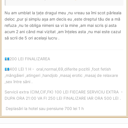
Nu am umblat la țațe dragul meu ,nu vreau sa îmi scot pârleala
deloc ,pur și simplu așa am decis eu ,este dreptul tău de a mă
refuza ,nu te obliga nimeni sa vi la mine ,am mai scris și asta
acum 2 ani când mai vizitat ,am înțeles asta ,nu mai este cazul
să scrii de 5 ori același lucru .
200 LEI FINALIZAREA
💶
400 LEI 1 H - oral,normal,69,diferite pozitii ,foot fetish
💶
,mângâieri ,atingeri ,handjob ,masaj erotic ,masaj de relaxare
,sex între sâni .
Servicii extra (CIM,CIF,FK) 100 LEI FIECARE SERVICIU EXTRA -
DUPA ORA 21:00 VA FI 250 LEI FINALIZARE IAR ORA 500 LEI .
Deplasări la hotel sau pensiune 700 lei 1 h