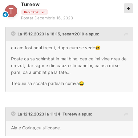
Tureew
Reputație: -26
Postat
Decembrie 16, 2023
La 15.12.2023 la 18:15,
sexart2019
a spus:
eu am fost anul trecut, dupa cum se vede
😆
Poate ca sa schimbat in mai bine, cea ce imi vine greu de
crezut, dar sigur e din cauza silicoanelor, ca asa mi se
pare, ca a umblat pe la tate...
Trebuie sa scoata parleala cumva
😂
La 12.12.2023 la 11:34,
Tureew
a spus:
Aia e Corina,cu silicoane.