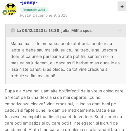
-jonny-
Reputație: 3085
Postat
Decembrie 9, 2023
La 08.12.2023 la 18:38,
julia_Milf
a spus:
Mama ma sii de empatie.. poate atat pot.. poate n au
lapte la bebe sau mai stiu eu ce.. nu trebuie sa judecam
doar pt ca unele persoane atata pot !nu suntem noi in
masura sa judecam, eu daca as fi barbat m as duce le as
lasa niste banuti si as pleca.. ca tot vine craciunu si
trebuie sa fim mai buni!
Dupa aia daca noi luam alte boli/infectii de la vreun coleg care
a trecut pe la una de-aia si da mai departe...cu noi
empatizeaza cineva? Vine craciunul, in loc sa dam bani pe
cadouri si fapte bune, le dam pe medicamente. Daca e sa
folosesc exemplul tau din alt punct de vedere. Sunt lucruri cu
care poti empatiza si cu care poti fi intelegator, si lucruri de
condamnat. Atata timp cat ai o problema si tu la randul tau, ca