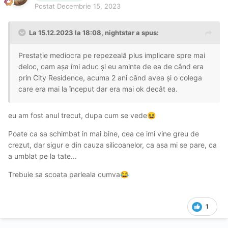
Postat
Decembrie 15, 2023
La 15.12.2023 la 18:08,
nightstar
a spus:
Prestație mediocra pe repezeală plus implicare spre mai
deloc, cam așa îmi aduc și eu aminte de ea de când era
prin City Residence, acuma 2 ani când avea și o colega
care era mai la început dar era mai ok decât ea.
eu am fost anul trecut, dupa cum se vede
😆
Poate ca sa schimbat in mai bine, cea ce imi vine greu de
crezut, dar sigur e din cauza silicoanelor, ca asa mi se pare, ca
a umblat pe la tate...
Trebuie sa scoata parleala cumva
😂
1