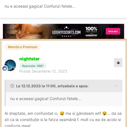
nu e aceeasi gagica! Confunzi fetele...
Membru Premium
nightstar
Reputație: 5667
Postat
Decembrie 12, 2023
La 12.12.2023 la 11:00,
artzabala
a spus:
nu e aceeasi gagica! Confunzi fetele...
Ai dreptate, am confundat-o,
ma si gândeam wtf
... da sa
😅
😵
sti ca la constituție si la fatza seamănă f. mult cu ea de acolo si
confuzia mea!