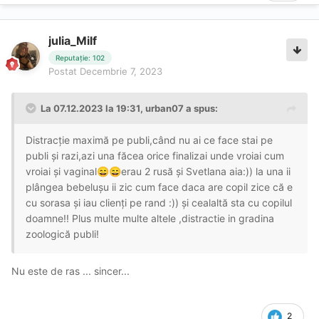
julia_Milf
Reputație: 102
Postat
Decembrie 7, 2023
La 07.12.2023 la 19:31,
urban07
a spus:
Distracție maximă pe publi,când nu ai ce face stai pe
publi și razi,azi una făcea orice finalizai unde vroiai cum
vroiai și vaginal
erau 2 rusă și Svetlana aia:)) la una ii
😄
😄
plângea bebelușu ii zic cum face daca are copil zice că e
cu sorasa și iau clienți pe rand :)) și cealaltă sta cu copilul
doamne!! Plus multe multe altele ,distractie in gradina
zoologică publi!
Nu este de ras ... sincer...
2