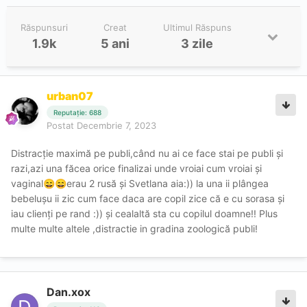
Răspunsuri
Creat
Ultimul Răspuns
1.9k
5 ani
3 zile
urban07
Reputație: 688
Postat
Decembrie 7, 2023
Distracție maximă pe publi,când nu ai ce face stai pe publi și
razi,azi una făcea orice finalizai unde vroiai cum vroiai și
vaginal
erau 2 rusă și Svetlana aia:)) la una ii plângea
😄
😄
bebelușu ii zic cum face daca are copil zice că e cu sorasa și
iau clienți pe rand :)) și cealaltă sta cu copilul doamne!! Plus
multe multe altele ,distractie in gradina zoologică publi!
Dan.xox