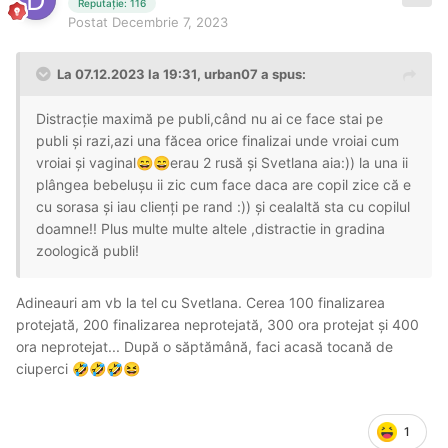
Reputație: 116
Postat
Decembrie 7, 2023
La 07.12.2023 la 19:31,
urban07
a spus:
Distracție maximă pe publi,când nu ai ce face stai pe
publi și razi,azi una făcea orice finalizai unde vroiai cum
vroiai și vaginal
erau 2 rusă și Svetlana aia:)) la una ii
😄
😄
plângea bebelușu ii zic cum face daca are copil zice că e
cu sorasa și iau clienți pe rand :)) și cealaltă sta cu copilul
doamne!! Plus multe multe altele ,distractie in gradina
zoologică publi!
Adineauri am vb la tel cu Svetlana. Cerea 100 finalizarea
protejată, 200 finalizarea neprotejată, 300 ora protejat și 400
ora neprotejat... După o săptămână, faci acasă tocană de
ciuperci
🤣
🤣
🤣
😆
1