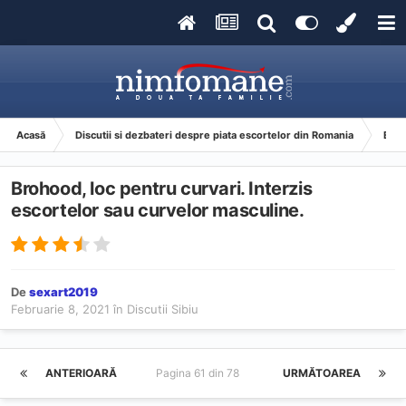
Acasă
Discutii si dezbateri despre piata escortelor din Romania
Esco
Brohood, loc pentru curvari. Interzis
escortelor sau curvelor masculine.
De
sexart2019
Februarie 8, 2021
în
Discutii Sibiu
ANTERIOARĂ
Pagina 61 din 78
URMĂTOAREA