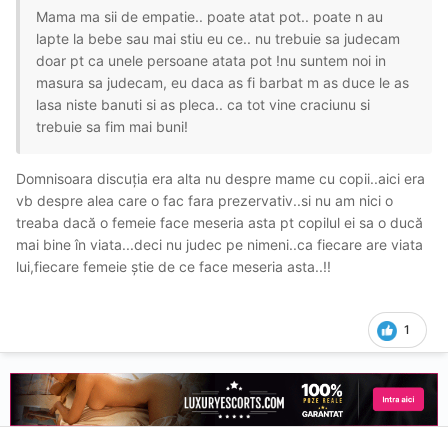
Mama ma sii de empatie.. poate atat pot.. poate n au
lapte la bebe sau mai stiu eu ce.. nu trebuie sa judecam
doar pt ca unele persoane atata pot !nu suntem noi in
masura sa judecam, eu daca as fi barbat m as duce le as
lasa niste banuti si as pleca.. ca tot vine craciunu si
trebuie sa fim mai buni!
Domnisoara discuția era alta nu despre mame cu copii..aici era
vb despre alea care o fac fara prezervativ..si nu am nici o
treaba dacă o femeie face meseria asta pt copilul ei sa o ducă
mai bine în viata...deci nu judec pe nimeni..ca fiecare are viata
lui,fiecare femeie știe de ce face meseria asta..!!
1