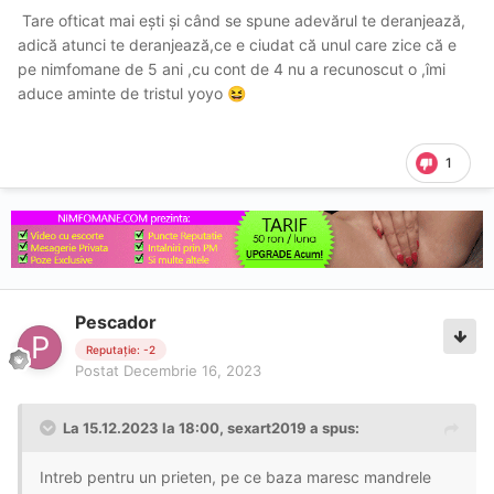
Tare ofticat mai ești și când se spune adevărul te deranjează,
adică atunci te deranjează,ce e ciudat că unul care zice că e
pe nimfomane de 5 ani ,cu cont de 4 nu a recunoscut o ,îmi
aduce aminte de tristul yoyo
😆
1
Pescador
Reputație: -2
Postat
Decembrie 16, 2023
La 15.12.2023 la 18:00,
sexart2019
a spus:
Intreb pentru un prieten, pe ce baza maresc mandrele