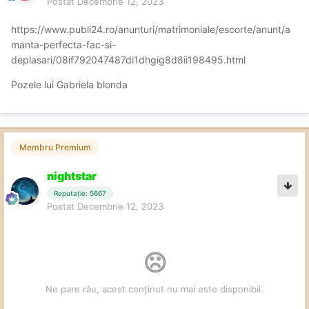
Postat
Decembrie 12, 2023
https://www.publi24.ro/anunturi/matrimoniale/escorte/anunt/a
manta-perfecta-fac-si-
deplasari/08if792047487di1dhgig8d8ii198495.html
Pozele lui Gabriela blonda
Membru Premium
nightstar
Reputație: 5667
Postat
Decembrie 12, 2023