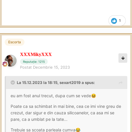
1
Escorta
XXXMikyXXX
Reputație: 1215
Postat
Decembrie 15, 2023
La 15.12.2023 la 18:15,
sexart2019
a spus:
eu am fost anul trecut, dupa cum se vede
😆
Poate ca sa schimbat in mai bine, cea ce imi vine greu de
crezut, dar sigur e din cauza silicoanelor, ca asa mi se
pare, ca a umblat pe la tate...
Trebuie sa scoata parleala cumva
😂