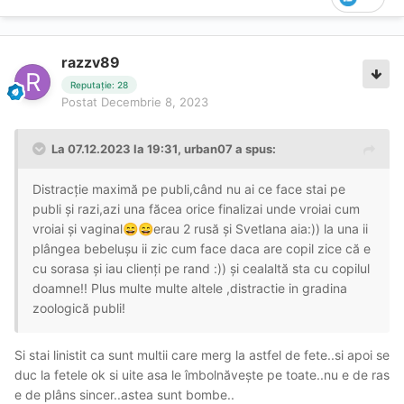
razzv89
Reputație: 28
Postat
Decembrie 8, 2023
La 07.12.2023 la 19:31,
urban07
a spus:
Distracție maximă pe publi,când nu ai ce face stai pe
publi și razi,azi una făcea orice finalizai unde vroiai cum
vroiai și vaginal
erau 2 rusă și Svetlana aia:)) la una ii
😄
😄
plângea bebelușu ii zic cum face daca are copil zice că e
cu sorasa și iau clienți pe rand :)) și cealaltă sta cu copilul
doamne!! Plus multe multe altele ,distractie in gradina
zoologică publi!
Si stai linistit ca sunt multii care merg la astfel de fete..si apoi se
duc la fetele ok si uite asa le îmbolnăvește pe toate..nu e de ras
e de plâns sincer..astea sunt bombe..