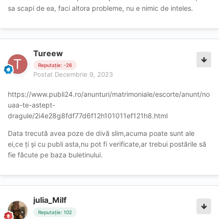
sa scapi de ea, faci altora probleme, nu e nimic de inteles.
Tureew
Reputație: -26
Postat
Decembrie 9, 2023
https://www.publi24.ro/anunturi/matrimoniale/escorte/anunt/no
uaa-te-astept-
dragule/2i4e28g8fdf77d6f12h101011ef121h8.html
Data trecută avea poze de divă slim,acuma poate sunt ale
ei,ce ți și cu publi asta,nu pot fi verificate,ar trebui postările să
fie făcute pe baza buletinului.
julia_Milf
Reputație: 102