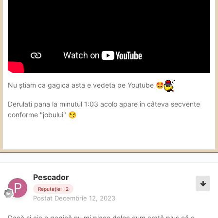
Nu știam ca gagica asta e vedeta pe Youtube
🤩
Derulati pana la minutul 1:03 acolo apare în câteva secvente
conforme "jobului"
😏
Pescador
Reputație: -2
Postat
Decembrie 12, 2023
Dacă și aia e gagică,nu mi place deloc,cum arată,plus că e