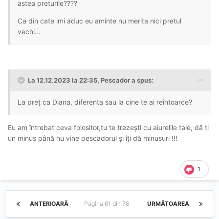
astea preturile????
Ca din cate imi aduc eu aminte nu merita nici pretul
vechi...
La 12.12.2023 la 22:35,
Pescador
a spus:
La preț ca Diana, diferența sau la cine te ai reîntoarce?
Eu am întrebat ceva folositor,tu te trezești cu aiurelile tale, dă ți
un minus până nu vine pescadorul și îți dă minusuri !!!
1
ANTERIOARĂ
Pagina 61 din 78
URMĂTOAREA