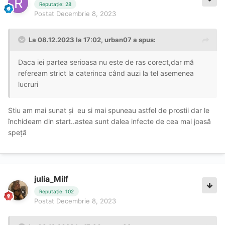
Reputație: 28
Postat
Decembrie 8, 2023
La 08.12.2023 la 17:02,
urban07
a spus:
Daca iei partea serioasa nu este de ras corect,dar mă
refeream strict la caterinca când auzi la tel asemenea
lucruri
Stiu am mai sunat și eu si mai spuneau astfel de prostii dar le
închideam din start..astea sunt dalea infecte de cea mai joasă
speță
julia_Milf
Reputație: 102
Postat
Decembrie 8, 2023