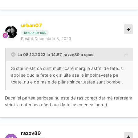
urban07
Reputație: 688
Postat
Decembrie 8, 2023
La 08.12.2023 la 14:57,
razzv89
a spus:
Si stai linistit ca sunt multii care merg la astfel de fete..si
apoi se duc la fetele ok si uite asa le îmbolnăvește pe
toate..nu e de ras e de plâns sincer..astea sunt bombe..
Daca iei partea serioasa nu este de ras corect,dar mă refeream
strict la caterinca când auzi la tel asemenea lucruri
razzv89