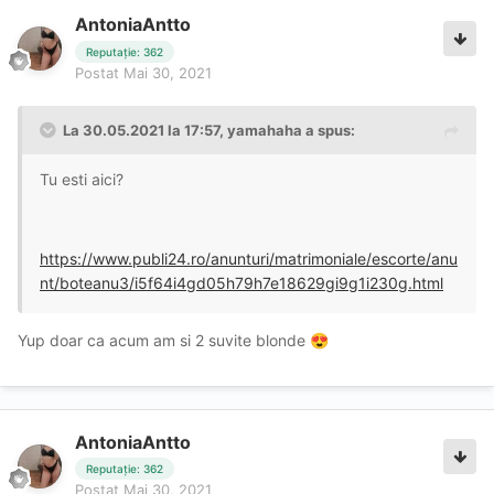
AntoniaAntto
Reputație: 362
Postat
Mai 30, 2021
La 30.05.2021 la 17:57,
yamahaha
a spus:
Tu esti aici?
https://www.publi24.ro/anunturi/matrimoniale/escorte/anu
nt/boteanu3/i5f64i4gd05h79h7e18629gi9g1i230g.html
Yup doar ca acum am si 2 suvite blonde
😍
AntoniaAntto
Reputație: 362
Postat
Mai 30, 2021