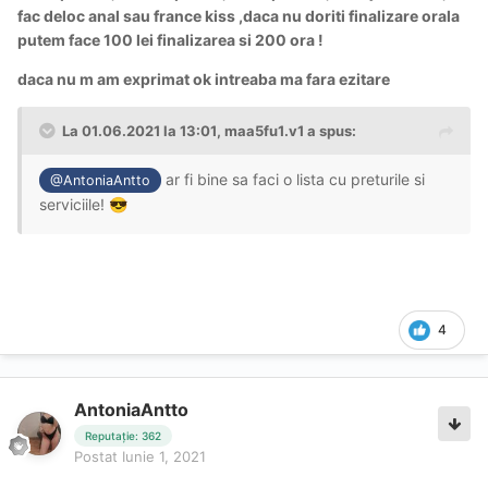
fac deloc anal sau france kiss ,daca nu doriti finalizare orala
putem face 100 lei finalizarea si 200 ora !
daca nu m am exprimat ok intreaba ma fara ezitare
La 01.06.2021 la 13:01,
maa5fu1.v1
a spus:
ar fi bine sa faci o lista cu preturile si
@AntoniaAntto
serviciile!
😎
4
AntoniaAntto
Reputație: 362
Postat
Iunie 1, 2021