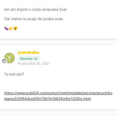
Ieri am impins o vizita siropoasa Evei
Dar maine nu scapi de proba orala
🍆
👉
😮
yamahaha
Reputație: 45
Postat
Mai 30, 2021
Tu esti aici?
https://www.publi24.ro/anunturi/matrimoniale/escorte/anunt/bo
teanu3/i5f64i4gd05h79h7e18629gi9g1i230g.html