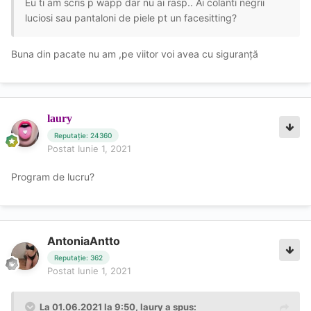
Eu ti am scris p wapp dar nu ai rasp.. Ai colanti negrii
luciosi sau pantaloni de piele pt un facesitting?
Buna din pacate nu am ,pe viitor voi avea cu siguranță
laury
Reputație: 24360
Postat
Iunie 1, 2021
Program de lucru?
AntoniaAntto
Reputație: 362
Postat
Iunie 1, 2021
La 01.06.2021 la 9:50,
laury
a spus: