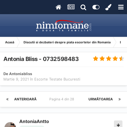
Acasă
Discutii si dezbateri despre piata escortelor din Romania
Esco
Antonia Bliss - 0732598483
De
Antoniabliss
Martie 9, 2021
în
Escorte Testate Bucuresti
ANTERIOARĂ
Pagina 4 din 28
URMĂTOAREA
AntoniaAntto