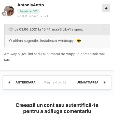
AntoniaAntto
Reputație: 362
Postat
Iunie 1, 2021
La 01.06.2021 la 15:41,
maa5fu1.v1
a spus:
O ultima sugestie. Instaleaza whatsapp!
😎
Am wapp ,toti imi scriu ai numarul de wapp in comentarii mai
sus
ANTERIOARĂ
Pagina 4 din 28
URMĂTOAREA
Creează un cont sau autentifică-te
pentru a adăuga comentariu