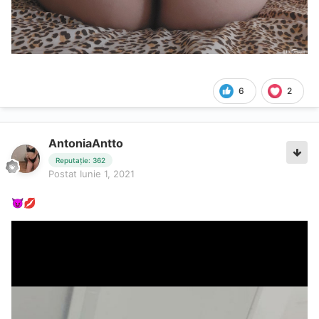
6
2
AntoniaAntto
Reputație: 362
Postat
Iunie 1, 2021
😈
💋