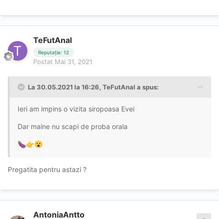
TeFutAnal
Reputație: 12
Postat
Mai 31, 2021
La 30.05.2021 la 16:26,
TeFutAnal
a spus:
Ieri am impins o vizita siropoasa Evei
Dar maine nu scapi de proba orala
🍆
👉
😮
Pregatita pentru astazi ?
AntoniaAntto