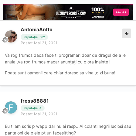
AntoniaAntto
Reputație: 362
Postat
Mai 31, 2021
Va rog frumos daca face ti programari doar de dragul de a le
anula ,va rog frumos macar anunțați cu o ora inainte !
Poate sunt oamenii care chiar doresc sa vina ,o zi buna!
fress88881
Reputație: 4
Postat
Mai 31, 2021
Eu ti am scris p wapp dar nu ai rasp.. Ai colanti negrii luciosi sau
pantaloni de piele pt un facesitting?