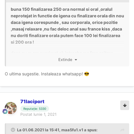
buna 150 finalizarea 250 ora normal si oral ,oralul
neprotejat in functie de igena cu finalizare orala din nou
daca igena corespunde , sau corporala, orice pozitie
,masaj relaxare ,nu fac deloc anal sau france kiss ,daca
nu doriti finalizare orala putem face 100 lei finalizarea
si 200 ora !
daca nu m am exprimat ok intreaba ma fara ezitare
Extinde
O ultima sugestie. Instaleaza whatsapp!
😎
71laciport
Reputație: 5330
Postat
Iunie 1, 2021
La 01.06.2021 la 15:41,
maa5fu1.v1
a spus: