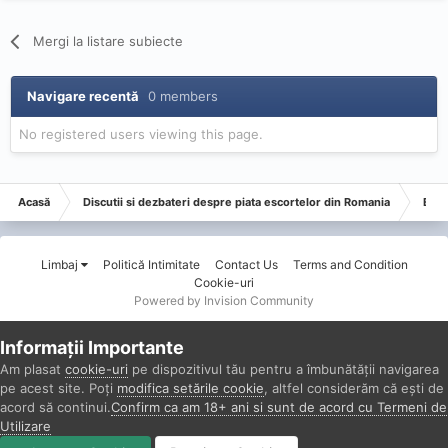
Mergi la listare subiecte
Navigare recentă
0 members
No registered users viewing this page.
Acasă
Discutii si dezbateri despre piata escortelor din Romania
Esco
Limbaj
Politică Intimitate
Contact Us
Terms and Condition
Cookie-uri
Powered by Invision Community
Informații Importante
Am plasat
cookie-uri
pe dispozitivul tău pentru a îmbunătății navigarea
pe acest site. Poți
modifica setările cookie
, altfel considerăm că ești de
acord să continui.
Confirm ca am 18+ ani si sunt de acord cu Termeni de
Utilizare