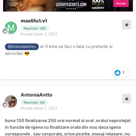
maa5fu1.v1
Reputație: 1081
Postat
Iunie 1, 2021
ar fi bine sa faci o lista cu preturile si
@AntoniaAntto
serviciile!
😎
1
AntoniaAntto
Reputație: 362
Postat
Iunie 1, 2021
buna 150 finalizarea 250 ora normal si oral ,oralul neprotejat
in functie de igena cu finalizare orala din nou daca igena
corespunde , sau corporala, orice pozitie ,masaj relaxare ,nu