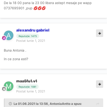
De la 18 00 pana la 23 00 libera astept mesaje pe wapp
0737695901 ,pup
💋
💋
💋
alexandru gabriel
Reputație: 1475
Postat
Iunie 1, 2021
Buna Antonia .
In ce zona esti?
maa5fu1.v1
Reputație: 1081
Postat
Iunie 1, 2021
La 01.06.2021 la 13:56,
AntoniaAntto
a spus: