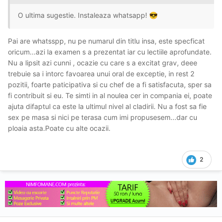
O ultima sugestie. Instaleaza whatsapp!
😎
Pai are whatsspp, nu pe numarul din titlu insa, este specficat
oricum...azi la examen s a prezentat iar cu lectiile aprofundate.
Nu a lipsit azi cunni , ocazie cu care s a excitat grav, deee
trebuie sa i intorc favoarea unui oral de exceptie, in rest 2
pozitii, foarte paticipativa si cu chef de a fi satisfacuta, sper sa
fi contribuit si eu. Te simti in al noulea cer in compania ei, poate
ajuta difaptul ca este la ultimul nivel al cladirii. Nu a fost sa fie
sex pe masa si nici pe terasa cum imi propusesem...dar cu
ploaia asta.Poate cu alte ocazii.
2