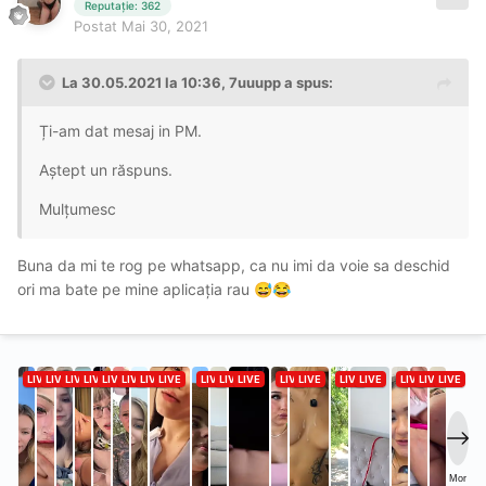
Reputație: 362
Postat
Mai 30, 2021
La 30.05.2021 la 10:36,
7uuupp
a spus:
Ți-am dat mesaj in PM.
Aștept un răspuns.
Mulțumesc
Buna da mi te rog pe whatsapp, ca nu imi da voie sa deschid
ori ma bate pe mine aplicația rau
😅
😂