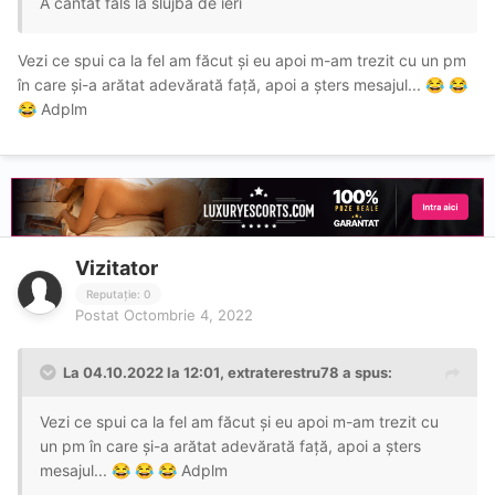
A cântat fals la slujba de ieri
Vezi ce spui ca la fel am făcut și eu apoi m-am trezit cu un pm
în care și-a arătat adevărată față, apoi a șters mesajul...
😂
😂
Adplm
😂
Vizitator
Reputație: 0
Postat
Octombrie 4, 2022
La 04.10.2022 la 12:01,
extraterestru78
a spus:
Vezi ce spui ca la fel am făcut și eu apoi m-am trezit cu
un pm în care și-a arătat adevărată față, apoi a șters
mesajul...
Adplm
😂
😂
😂