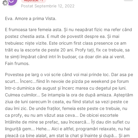
Postat
Septembrie 12, 2022
Eva. Amore a prima Vista.
E frumoasa tare femeia asta. Și nu neapărat fizic ma refer când
postez chestia asta. E mult de povestit despre ea. Și mai
trebuiesc niște vizite. Este oricum first class presence ce am
trăit eu la escorte de peste 20 ani. Profy tați, fix ce trebuie, sa
te simți împărat când intri în budoar, ca doar din aia ai venit.
Fain frumos.
Povestea pe larg o voi scrie când voi mai prinde loc. Dar asa pe
scurt... Încerc...fiind în nevoie de pizda pe weekend pe forum
într-o duminica de august și încerc marea cu degetul pe luni.
Culmea culmilor... Se intampla la ora de după amiaza. Așteptăm
ziua de luni oarecum în ceata, eu fiind statut sa vezi peste ce
dau îmi zic. De unde fraților, femeia este peste ce trebuie, nu
ca profy, eu nu am văzut asa ceva... De obicei escortele
întâlnite de mine se prefac, sau încearcă... Îți dau din suflet cu
linguriță gem... Hehe... Aici e altfel, programări relaxate, nu hai
pleacă ca bine alalat, am stat la chat și înainte și după... Și am