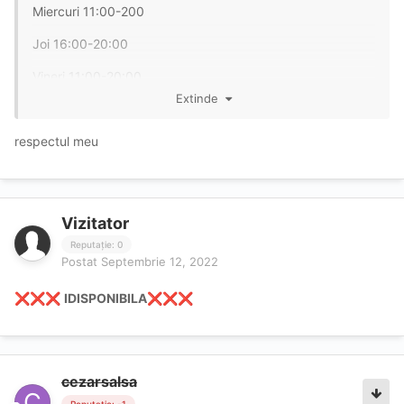
Miercuri 11:00-200
Joi 16:00-20:00
Vineri 11:00-20:00
Extinde
Sambata 13:00-20:00
respectul meu
Duminica INDISPONIBILĂ!
🔥
❤️
🔥
Vizitator
Reputație: 0
Postat
Septembrie 12, 2022
IDISPONIBILA
❌
❌
❌
❌
❌
❌
cezarsalsa
Reputație: -1