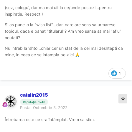
(scz, colegu', dar ma mai uit la ce/unde postezi...pentru
inspiratie. Respect!)
Si as pune-o la "wish list"...dar, oare are sens sa urmaresc
topicul, daca e banat "titularul"? Am vreo sansa sa mai "aflu"
noutati?
Nu intreb la 'shto...chiar cer un sfat de la cei mai deshtepti ca
mine, in ceea ce se intampla pe-aici
🙏
1
catalin2015
Reputație: 1748
Postat
Octombrie 3, 2022
Întrebarea este ce s-a întâmplat. Vrem sa stim.