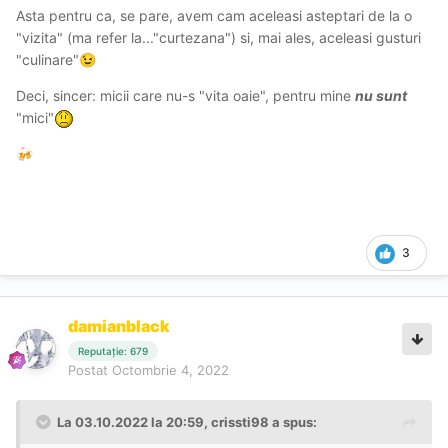
Asta pentru ca, se pare, avem cam aceleasi asteptari de la o
ca bine alalat, am stat la chat și înainte și după
...
"vizita" (ma refer la..."curtezana") si, mai ales, aceleasi gusturi
... Este printre singurele escorte întâlnite de mine în ro
"culinare"
😉
care se pot califica ca și curtezane....
Deci, sincer: micii care nu-s "vita oaie", pentru mine
nu sunt
-
Iti plac mici vita oaie și îți creează o satisfacție mentala
"mici"
imensa?
Eva este asa când o futi :)))
🍻
3
damianblack
Reputație: 679
Postat
Octombrie 4, 2022
La 03.10.2022 la 20:59,
crissti98
a spus: