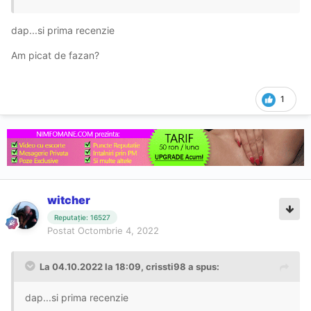
dap...si prima recenzie
Am picat de fazan?
1
witcher
Reputație: 16527
Postat
Octombrie 4, 2022
La 04.10.2022 la 18:09,
crissti98
a spus:
dap...si prima recenzie