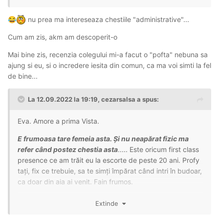
nu prea ma intereseaza chestiile "administrative"...
😂
Cum am zis, akm am descoperit-o
Mai bine zis, recenzia colegului mi-a facut o "pofta" nebuna sa
ajung si eu, si o incredere iesita din comun, ca ma voi simti la fel
de bine...
La 12.09.2022 la 19:19,
cezarsalsa
a spus:
Eva. Amore a prima Vista.
E frumoasa tare femeia asta. Și nu neapărat fizic ma
refer când postez chestia asta
..... Este oricum first class
presence ce am trăit eu la escorte de peste 20 ani. Profy
tați, fix ce trebuie, sa te simți împărat când intri în budoar,
ca doar din aia ai venit. Fain frumos.
...
Extinde
... Hehe... Aici e altfel,
programări relaxate, nu hai pleacă