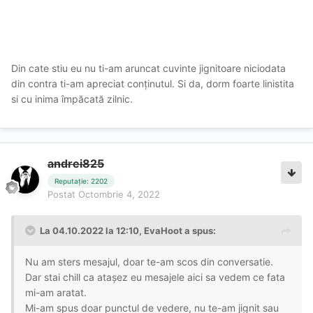
Din cate stiu eu nu ti-am aruncat cuvinte jignitoare niciodata
din contra ti-am apreciat conținutul. Si da, dorm foarte linistita
si cu inima împăcată zilnic.
andrei825
Reputație: 2202
Postat
Octombrie 4, 2022
La 04.10.2022 la 12:10,
EvaHoot
a spus:
Nu am sters mesajul, doar te-am scos din conversatie.
Dar stai chill ca atașez eu mesajele aici sa vedem ce fata
mi-am aratat.
Mi-am spus doar punctul de vedere, nu te-am jignit sau