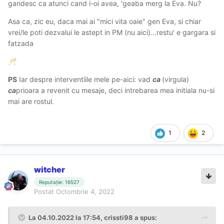
gandesc ca atunci cand i-oi avea, 'geaba merg la Eva. Nu?
Asa ca, zic eu, daca mai ai "mici vita oaie" gen Eva, si chiar
vrei/le poti dezvalui le astept in PM (nu aici)...restu' e gargara si
fatzada
🥂
PS
Iar despre interventiile mele pe-aici: vad
ca
(virgula)
ca
prioara a revenit cu mesaje, deci intrebarea mea initiala nu-si
mai are rostul.
1
2
witcher
Reputație: 16527
Postat
Octombrie 4, 2022
La 04.10.2022 la 17:54,
crissti98
a spus: