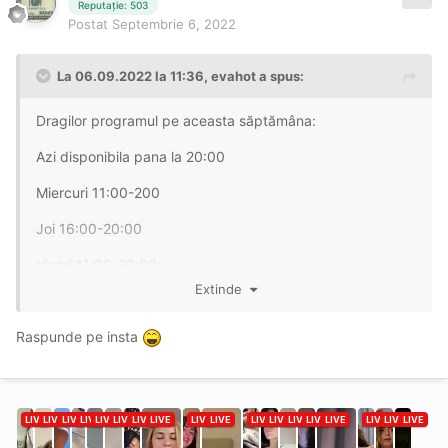
Reputație: 503
Postat
Septembrie 6, 2022
La 06.09.2022 la 11:36,
evahot
a spus:
Dragilor programul pe aceasta săptămâna:
Azi disponibila pana la 20:00
Miercuri 11:00-200
Joi 16:00-20:00
Vineri 11:00-20:00
Extinde
Sambata 13:00-20:00
Raspunde pe insta
Duminica INDISPONIBILĂ!
🔥
❤️
🔥