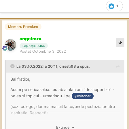
1
Membru Premium
angelmro
Reputație: 5454
Postat
Octombrie 3, 2022
La 03.10.2022 la 20:11,
crissti98
a spus:
Bai fratilor,
Acum pe serioaselea...eu abia akm am "descoperit-o" -
pe ea si topicul - urmarindu-l pe
@witcher
(scz, colegu', dar ma mai uit la ce/unde postezi...pentru
inspiratie. Respect!)
Si as pune-o la "wish list"...dar, oare are sens sa urmaresc
Extinde