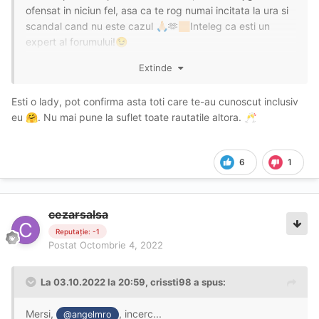
ofensat in niciun fel, asa ca te rog numai incitata la ura si
scandal cand nu este cazul
🫶
Inteleg ca esti un
🙏🏻
🏻
expert al forumului!
😉
Extinde
Mesajele din PM:
Esti o lady, pot confirma asta toti care te-au cunoscut inclusiv
Buna, esti purtătorul meu de cuvant? De ce insinuezi
eu
. Nu mai pune la suflet toate rautatile altora.
🤗
🥂
lucruri pe care nu le sti? Puteai sa intrebi frumos si poate
iti explicam. Aveti atata hate in voi de nus cum de va mai
suportați pe voi însuși.
6
1
cezarsalsa
Reputație: -1
Postat
Octombrie 4, 2022
Stai relax, nu trebuie sa te agiți ca nu ți-am dat în cap.... A
fost un comentariu fără jigniri sau hate... Si daca e sa
arunci cuvinte jignitoare, tu cum te mai suporți? Te culci
La 03.10.2022 la 20:59,
crissti98
a spus:
liniștită și cu inima împăcată?
Mersi,
, incerc...
@angelmro