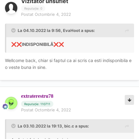
Vizitator unsuflet
Reputație: 0
Postat
Octombrie 4, 2022
La 04.10.2022 la 9:56,
EvaHoot
a spus:
INDISPONIBILĂ
❌
❌
❌
❌
Wellcome back, chiar si faptul ca ai scris ca esti indisponibila e
o veste buna in sine.
extraterestru78
Reputație: 110711
Postat
Octombrie 4, 2022
La 03.10.2022 la 19:13,
bic.c
a spus: