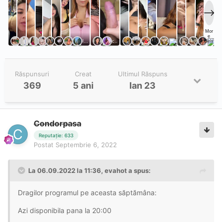
Răspunsuri
Creat
Ultimul Răspuns
369
5 ani
Ian 23
Condorpasa
Reputație: 633
Postat
Septembrie 6, 2022
La 06.09.2022 la 11:36,
evahot
a spus:
Dragilor programul pe aceasta săptămâna:
Azi disponibila pana la 20:00