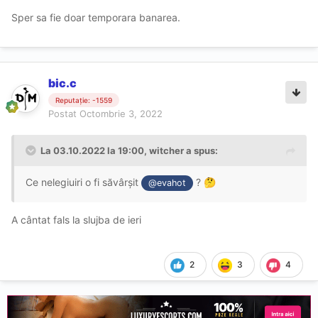
Sper sa fie doar temporara banarea.
bic.c
Reputație: -1559
Postat
Octombrie 3, 2022
La 03.10.2022 la 19:00,
witcher
a spus:
Ce nelegiuiri o fi săvârșit
?
🤔
@evahot
A cântat fals la slujba de ieri
2
3
4