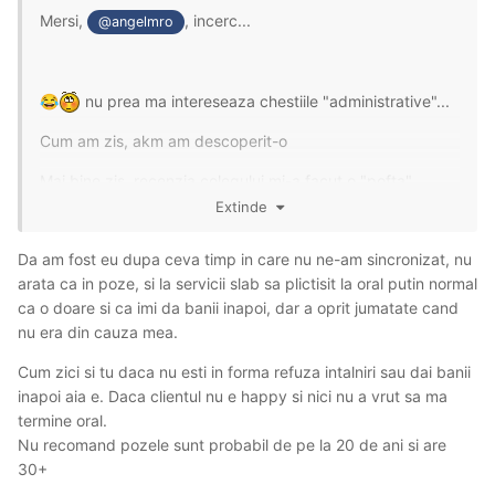
Mersi,
, incerc...
@angelmro
nu prea ma intereseaza chestiile "administrative"...
😂
Cum am zis, akm am descoperit-o
Mai bine zis, recenzia colegului mi-a facut o "pofta"
nebuna sa ajung si eu, si o incredere iesita din comun, ca
Extinde
ma voi simti la fel de bine...
Da am fost eu dupa ceva timp in care nu ne-am sincronizat, nu
Asta pentru ca, se pare, avem cam aceleasi asteptari de
arata ca in poze, si la servicii slab sa plictisit la oral putin normal
la o "vizita" (ma refer la..."curtezana") si, mai ales,
ca o doare si ca imi da banii inapoi, dar a oprit jumatate cand
aceleasi gusturi "culinare"
😉
nu era din cauza mea.
Deci, sincer: micii care nu-s "vita oaie", pentru mine
nu
Cum zici si tu daca nu esti in forma refuza intalniri sau dai banii
sunt
"mici"
inapoi aia e. Daca clientul nu e happy si nici nu a vrut sa ma
termine oral.
🍻
Nu recomand pozele sunt probabil de pe la 20 de ani si are
30+