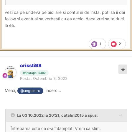
topicul, daca e banat "titularul"? Am vreo sansa sa mai
"aflu" noutati?
vezi ca pe undeva pe aici are si contul ei de insta. poti sa ii dai
Nu intreb la 'shto...chiar cer un sfat de la cei mai
follow si eventual sa vorbesti cu ea acolo, daca vrei sa te duci
deshtepti ca mine, in ceea ce se intampla pe-aici
🙏
la ea.
1
2
crissti98
Reputație: 5482
Postat
Octombrie 3, 2022
Mersi,
, incerc...
@angelmro
La 03.10.2022 la 20:21,
catalin2015
a spus:
Întrebarea este ce s-a întâmplat. Vrem sa stim.