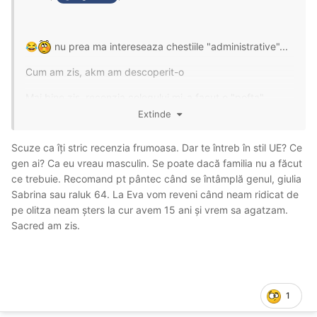
nu prea ma intereseaza chestiile "administrative"...
😂
Din cate stiu eu nu ti-am aruncat cuvinte jignitoare
niciodata din contra ti-am apreciat conținutul. Si da, dorm
Cum am zis, akm am descoperit-o
foarte linistita si cu inima împăcată zilnic.
Mai bine zis, recenzia colegului mi-a facut o "pofta"
nebuna sa ajung si eu, si o incredere iesita din comun, ca
Extinde
ma voi simti la fel de bine...
Scuze ca îți stric recenzia frumoasa. Dar te întreb în stil UE? Ce
Asta pentru ca, se pare, avem cam aceleasi asteptari de
gen ai? Ca eu vreau masculin. Se poate dacă familia nu a făcut
la o "vizita" (ma refer la..."curtezana") si, mai ales,
ce trebuie. Recomand pt pântec când se întâmplă genul, giulia
aceleasi gusturi "culinare"
😉
Sabrina sau raluk 64. La Eva vom reveni când neam ridicat de
pe olitza neam șters la cur avem 15 ani și vrem sa agatzam.
Deci, sincer: micii care nu-s "vita oaie", pentru mine
nu
Sacred am zis.
sunt
"mici"
🍻
1