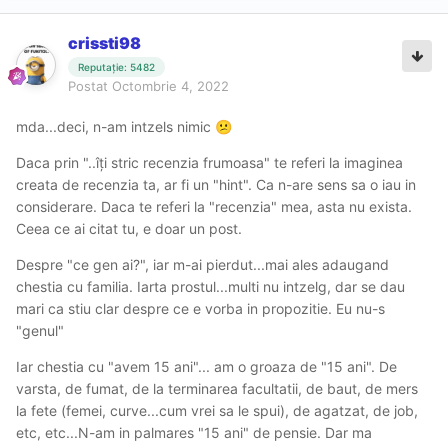
crissti98
Reputație: 5482
Postat
Octombrie 4, 2022
mda...deci, n-am intzels nimic
😕
Daca prin "..îți stric recenzia frumoasa" te referi la imaginea
creata de recenzia ta, ar fi un "hint". Ca n-are sens sa o iau in
considerare. Daca te referi la "recenzia" mea, asta nu exista.
Ceea ce ai citat tu, e doar un post.
Despre "ce gen ai?", iar m-ai pierdut...mai ales adaugand
chestia cu familia. Iarta prostul...multi nu intzelg, dar se dau
mari ca stiu clar despre ce e vorba in propozitie. Eu nu-s
"genul"
Iar chestia cu "avem 15 ani"... am o groaza de "15 ani". De
varsta, de fumat, de la terminarea facultatii, de baut, de mers
la fete (femei, curve...cum vrei sa le spui), de agatzat, de job,
etc, etc...N-am in palmares "15 ani" de pensie. Dar ma