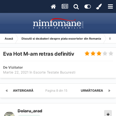
Acasă
Discutii si dezbateri despre piata escortelor din Romania
Esco
Eva Hot M-am retras definitiv
De Vizitator
Martie 22, 2021
în
Escorte Testate Bucuresti
ANTERIOARĂ
Pagina 8 din 15
URMĂTOAREA
Dolaru_arad