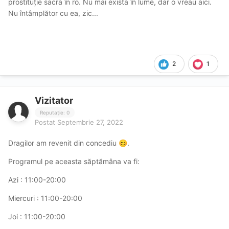
prostituție sacra în ro. Nu mai exista în lume, dar o vreau aici.
Nu întâmplător cu ea, zic...
2
1
Vizitator
Reputație: 0
Postat
Septembrie 27, 2022
Dragilor am revenit din concediu
.
😊
Programul pe aceasta săptămâna va fi:
Azi
: 11:00-20:00
Miercuri
: 11:00-20:00
Joi
: 11:00-20:00