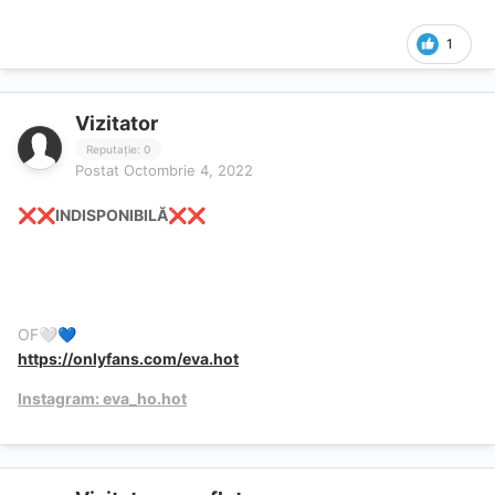
1
Vizitator
Reputație: 0
Postat
Octombrie 4, 2022
INDISPONIBILĂ
❌
❌
❌
❌
OF
🤍
💙
https://onlyfans.com/eva.hot
Instagram: eva_ho.hot