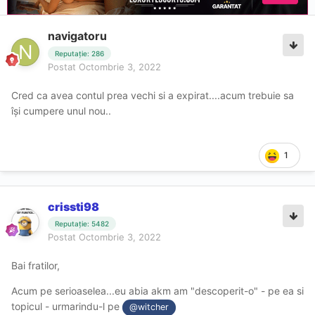
navigatoru
Reputație: 286
Postat
Octombrie 3, 2022
Cred ca avea contul prea vechi si a expirat....acum trebuie sa
își cumpere unul nou..
1
crissti98
Reputație: 5482
Postat
Octombrie 3, 2022
Bai fratilor,
Acum pe serioaselea...eu abia akm am "descoperit-o" - pe ea si
topicul - urmarindu-l pe
@witcher