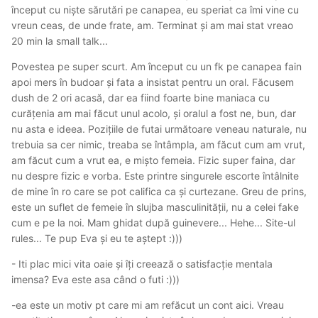
început cu niște sărutări pe canapea, eu speriat ca îmi vine cu
vreun ceas, de unde frate, am. Terminat și am mai stat vreao
20 min la small talk...
Povestea pe super scurt. Am început cu un fk pe canapea fain
apoi mers în budoar și fata a insistat pentru un oral. Făcusem
dush de 2 ori acasă, dar ea fiind foarte bine maniaca cu
curățenia am mai făcut unul acolo, și oralul a fost ne, bun, dar
nu asta e ideea. Pozițiile de futai următoare veneau naturale, nu
trebuia sa cer nimic, treaba se întâmpla, am făcut cum am vrut,
am făcut cum a vrut ea, e mișto femeia. Fizic super faina, dar
nu despre fizic e vorba. Este printre singurele escorte întâlnite
de mine în ro care se pot califica ca și curtezane. Greu de prins,
este un suflet de femeie în slujba masculinității, nu a celei fake
cum e pe la noi. Mam ghidat după guinevere... Hehe... Site-ul
rules... Te pup Eva și eu te aștept :)))
- Iti plac mici vita oaie și îți creează o satisfacție mentala
imensa? Eva este asa când o futi :)))
-ea este un motiv pt care mi am refăcut un cont aici. Vreau