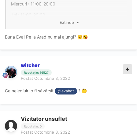
Miercuri
: 11:00-20:00
Joi
: 11:00-20:00
Extinde
Vineri
: 11:00-20:00
Buna Eva! Pe la Arad nu mai ajungi?
Sambata
: 13:00-19:00
🤗
😘
Duminica : INDISPONIBILĂ
Programari doar pe whasapp
😘
witcher
Reputație: 16527
Postat
Octombrie 3, 2022
Ce nelegiuiri o fi săvârșit
?
🤔
@evahot
Vizitator unsuflet
Reputație: 0
Postat
Octombrie 3, 2022