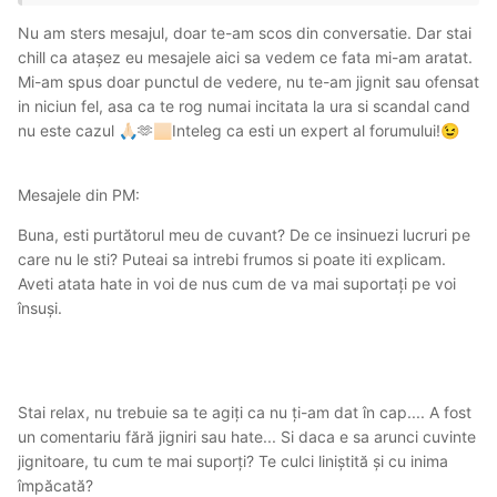
Nu am sters mesajul, doar te-am scos din conversatie. Dar stai
chill ca atașez eu mesajele aici sa vedem ce fata mi-am aratat.
Mi-am spus doar punctul de vedere, nu te-am jignit sau ofensat
in niciun fel, asa ca te rog numai incitata la ura si scandal cand
nu este cazul
🫶
Inteleg ca esti un expert al forumului!
🙏🏻
🏻
😉
Mesajele din PM:
Buna, esti purtătorul meu de cuvant? De ce insinuezi lucruri pe
care nu le sti? Puteai sa intrebi frumos si poate iti explicam.
Aveti atata hate in voi de nus cum de va mai suportați pe voi
însuși.
Stai relax, nu trebuie sa te agiți ca nu ți-am dat în cap.... A fost
un comentariu fără jigniri sau hate... Si daca e sa arunci cuvinte
jignitoare, tu cum te mai suporți? Te culci liniștită și cu inima
împăcată?