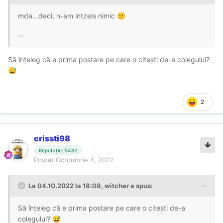
mda...deci, n-am intzels nimic
😕
...
Să înțeleg că e prima postare pe care o citești de-a colegului?
😅
2
crissti98
Reputație: 5482
Postat
Octombrie 4, 2022
La 04.10.2022 la 18:08,
witcher
a spus:
Să înțeleg că e prima postare pe care o citești de-a
colegului?
😅