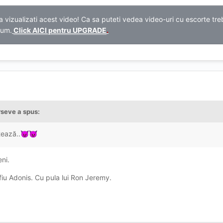
 vizualizati acest video! Ca sa puteti vedea video-uri cu escorte tre
ium.
Click AICI pentru UPGRADE
.
rseve
a spus:
tează..
😈
😈
ni.
fiu Adonis. Cu pula lui Ron Jeremy.