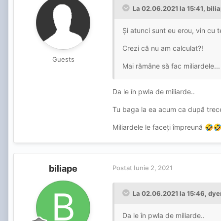
La 02.06.2021 la 15:41,
bili
Și atunci sunt eu erou, vin cu t
Crezi că nu am calculat?!
Guests
Mai rămâne să fac miliardele..
Da le în pwla de miliarde..
Tu baga la ea acum ca după trece
Miliardele le faceți împreună
🤣

biliape
Postat
Iunie 2, 2021
La 02.06.2021 la 15:46,
dye
Da le în pwla de miliarde..