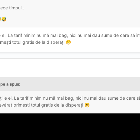
ece timpul..

🤣
e ei. La tarif minim nu mă mai bag, nici nu mai dau sume de care să î
mești totul gratis de la disperați
😁
ape
a spus:
iile ei. La tarif minim nu mă mai bag, nici nu mai dau sume de care s
vărat primești totul gratis de la disperați
😁