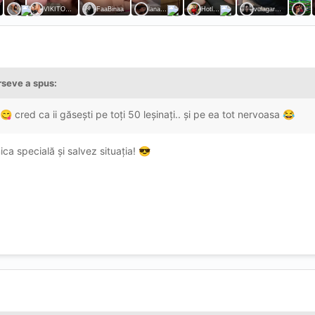
rseve
a spus:
cred ca ii găsești pe toți 50 leșinați.. și pe ea tot nervoasa
😋
😂
ica specială și salvez situația!
😎