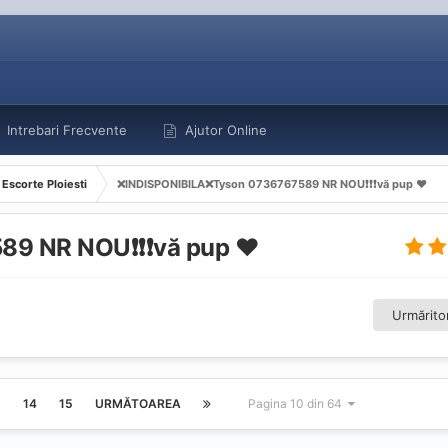
Intrebari Frecvente
Ajutor Online
Escorte Ploiesti
❌INDISPONIBILA❌Tyson 0736767589 NR NOU❗️❗️❗️vă pup ❤️
NR NOU❗️❗️❗️vă pup ❤️
Urmăritor
3
14
15
URMĂTOAREA
Pagina 10 din 64