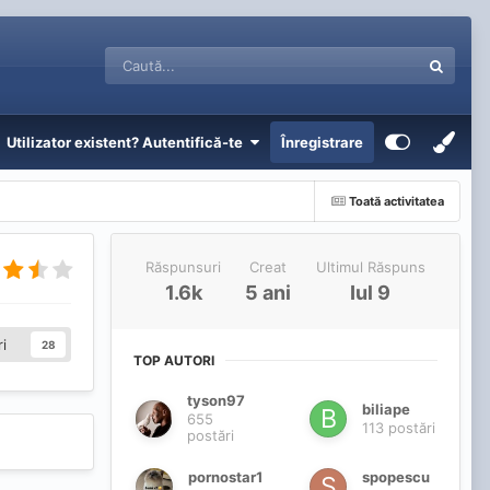
Utilizator existent? Autentifică-te
Înregistrare
Toată activitatea
Răspunsuri
Creat
Ultimul Răspuns
1.6k
5 ani
Iul 9
i
28
TOP AUTORI
tyson97
biliape
655
113 postări
postări
pornostar1
spopescu