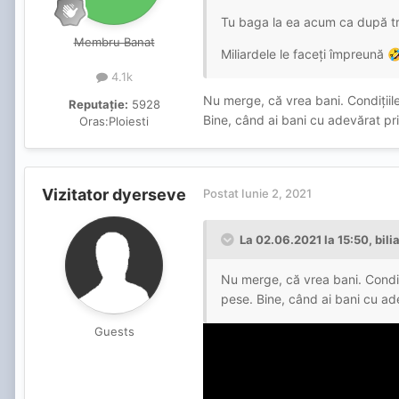
Tu baga la ea acum ca după tr
Membru Banat
Miliardele le faceți împreună

4.1k
Nu merge, că vrea bani. Condițiil
Reputație:
5928
Bine, când ai bani cu adevărat pri
Oras:
Ploiesti
Vizitator dyerseve
Postat
Iunie 2, 2021
La 02.06.2021 la 15:50,
bili
Nu merge, că vrea bani. Condiț
pese. Bine, când ai bani cu ade
Guests