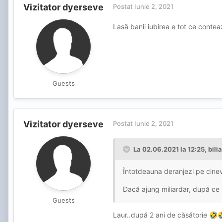
Vizitator dyerseve
Postat
Iunie 2, 2021
Lasă banii iubirea e tot ce contea
Guests
Vizitator dyerseve
Postat
Iunie 2, 2021
La 02.06.2021 la 12:25,
bili
Întotdeauna deranjezi pe cinev
Dacă ajung miliardar, după ce r
Guests
Laur..după 2 ani de căsătorie
🤣
