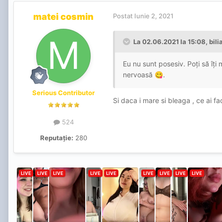
matei cosmin
Postat
Iunie 2, 2021
La 02.06.2021 la 15:08,
bili
Eu nu sunt posesiv. Poți să îți 
nervoasă
.
😋
Serious Contributor
Si daca i mare si bleaga , ce ai fa
524
Reputație:
280