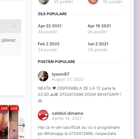
33 postări
32 postări
ZILE POPULARE
Apr 22 2021
Apr 19 2021
44 postări
39 postări
te găsesc
Feb 2 2022
Iun 2 2021
34 postări
29 postări
POSTĂRI POPULARE
tyson97
August 27, 2022
NEATA ❤️ DISPONIBILA DE LA 12 pana la
22:00 🙏🏽 0733413496 DOAR WHATSAPP !
🤗
catelul.dinamo
Aprilie 19, 2021
Hai ca m-am sacrificat eu cu o programare
pe Whatsapp la 0733413496, respectata