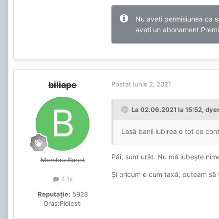
Nu aveti permisiunea ca sa
aveti un abonament Prem
biliape
Postat
Iunie 2, 2021
La 02.06.2021 la 15:52,
dye
Lasă banii iubirea e tot ce con
Păi, sunt urât. Nu mă iubește nime
Membru Banat
Și oricum e cum taxă, puteam să 
4.1k
Reputație:
5928
Oras:
Ploiesti