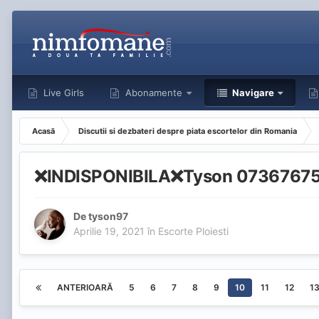
Live Girls
Abonamente
Navigare
Acasă
Discutii si dezbateri despre piata escortelor din Romania
❌INDISPONIBILA❌Tyson 0736767589 
De
tyson97
Aprilie 19, 2021
în
Escorte Ploiesti
ANTERIOARĂ
5
6
7
8
9
10
11
12
1