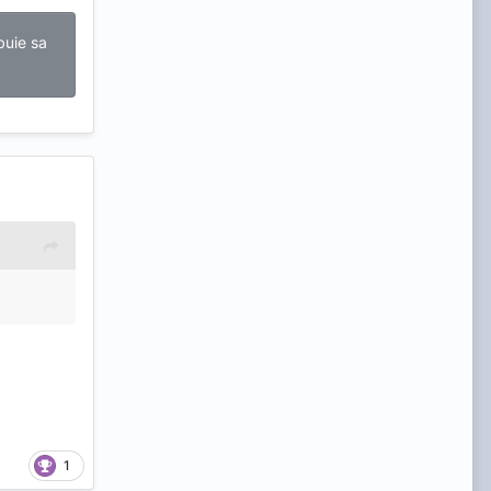
buie sa
1