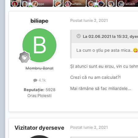
biliape
Postat
Iunie 2, 2021
La 02.06.2021 la 15:32,
dye
La cum o știu pe asta mica..
😋
Și atunci sunt eu erou, vin cu tehn
Membru Banat
Crezi că nu am calculat?!
4.1k
Mai rămâne să fac miliardele...
Reputație:
5928
Oras:
Ploiesti
Vizitator dyerseve
Postat
Iunie 2, 2021