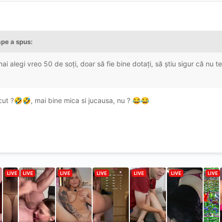
ape
a spus:
mai alegi vreo 50 de soți, doar să fie bine dotați, să știu sigur că nu 
cut ?
, mai bine mica si jucausa, nu ?
🤣
🤣
😂
😂