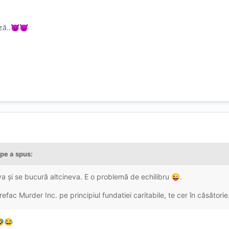
ză..
😈
😈
ape
a spus:
a și se bucură altcineva. E o problemă de echilibru
.
😜
efac Murder Inc. pe principiul fundatiei caritabile, te cer în căsătorie

😂