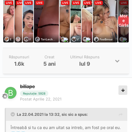
Răspunsuri
Creat
Ultimul Răspuns
1.6k
5 ani
Iul 9
biliape
Reputație: 5928
Postat
Aprilie 22, 2021
La 22.04.2021 la 13:32,
sic sic
a spus:
Întreabă si tu ca eu am uitat sa intreb, am fost pe oral eu.