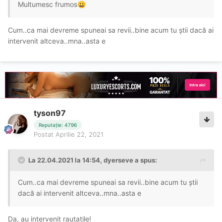
Multumesc frumos
😀
Cum..ca mai devreme spuneai sa revii..bine acum tu știi dacă ai
intervenit altceva..mna..asta e
tyson97
Reputație: 4796
Postat
Aprilie 22, 2021
La 22.04.2021 la 14:54,
dyerseve
a spus:
Cum..ca mai devreme spuneai sa revii..bine acum tu știi
dacă ai intervenit altceva..mna..asta e
Da, au intervenit rautatile!