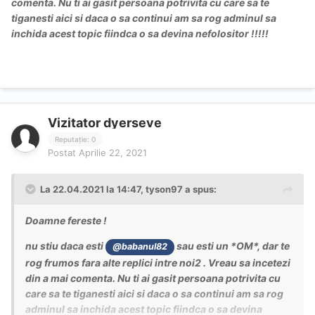
comenta. Nu ti ai gasit persoana potrivita cu care sa te
tiganesti aici si daca o sa continui am sa rog adminul sa
inchida acest topic fiindca o sa devina nefolositor !!!!!
Vizitator dyerseve
Reputație: 0
Postat
Aprilie 22, 2021
La 22.04.2021 la 14:47,
tyson97
a spus:
Doamne fereste !
nu stiu daca esti
sau esti un *OM*, dar te
@babanul82
rog frumos fara alte replici intre noi2 . Vreau sa incetezi
din a mai comenta. Nu ti ai gasit persoana potrivita cu
care sa te tiganesti aici si daca o sa continui am sa rog
adminul sa inchida acest topic fiindca o sa devina