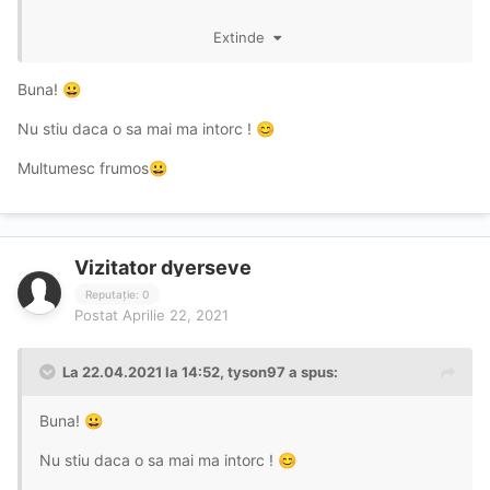
Mwah! Mwah! Mwah!
😘
Extinde
Buna!
😀
Nu stiu daca o sa mai ma intorc !
😊
Multumesc frumos
😀
Vizitator dyerseve
Reputație: 0
Postat
Aprilie 22, 2021
La 22.04.2021 la 14:52,
tyson97
a spus:
Buna!
😀
Nu stiu daca o sa mai ma intorc !
😊