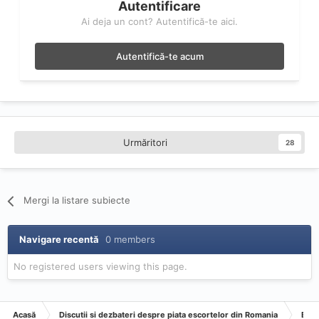
Autentificare
Ai deja un cont? Autentifică-te aici.
Autentifică-te acum
Urmăritori
28
Mergi la listare subiecte
Navigare recentă
0 members
No registered users viewing this page.
Acasă
Discutii si dezbateri despre piata escortelor din Romania
Esco