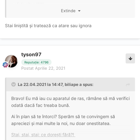
nefolositor !!!!!
Extinde
Stai liniștită și tratează ca atare sau ignora
tyson97
Reputație: 4796
Postat
Aprilie 22, 2021
La 22.04.2021 la 14:47,
biliape
a spus:
Bravo! Eu mă iau cu aparatul de ras, rămâne să mă verifici
odată dacă fac treaba bună.
Ai în plan să te întorci? Sperăm să te convingem să
apreciezi și mai multe la noi, nu doar onestitatea.
Stai, stai, stai: ce dorești fără?!