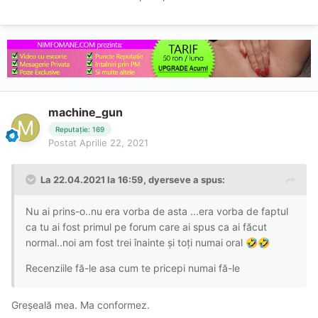
machine_gun
Reputație: 169
Postat
Aprilie 22, 2021
La 22.04.2021 la 16:59,
dyerseve
a spus:
Nu ai prins-o..nu era vorba de asta ...era vorba de faptul
ca tu ai fost primul pe forum care ai spus ca ai făcut
normal..noi am fost trei înainte și toți numai oral
🤣
🤣
Recenziile fă-le asa cum te pricepi numai fă-le
Greșeală mea. Ma conformez.