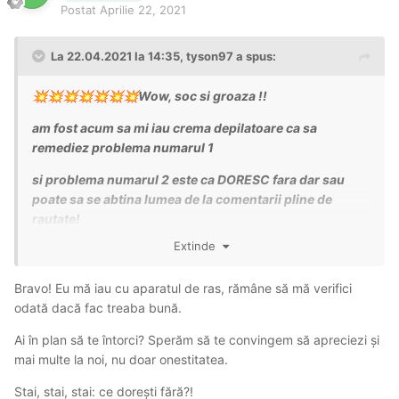
Postat
Aprilie 22, 2021
La 22.04.2021 la 14:35,
tyson97
a spus:
Wow, soc si groaza !!
💥
💥
💥
💥
💥
💥
💥
am fost acum sa mi iau crema depilatoare ca sa
remediez problema numarul 1
si problema numarul 2 este ca DORESC fara dar sau
poate sa se abtina lumea de la comentarii pline de
rautate!
Extinde
gata?? pe picior de plecare imi ies discutii?
OK. Multumesc, apreciez onestitatea voastra !
💥
💥
💥
Bravo! Eu mă iau cu aparatul de ras, rămâne să mă verifici
💥
💥
odată dacă fac treaba bună.
Ai în plan să te întorci? Sperăm să te convingem să apreciezi și
mai multe la noi, nu doar onestitatea.
Stai, stai, stai: ce dorești fără?!