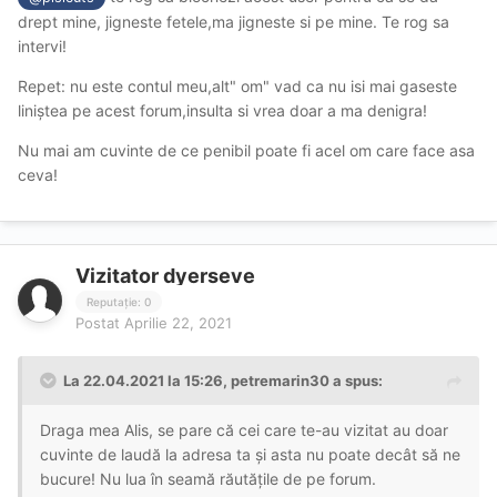
drept mine, jigneste fetele,ma jigneste si pe mine. Te rog sa
Acum fata poate spune dacă am mințit sau nu ca doar
intervi!
este aici cu noi
Repet: nu este contul meu,alt" om" vad ca nu isi mai gaseste
liniștea pe acest forum,insulta si vrea doar a ma denigra!
Nu mai am cuvinte de ce penibil poate fi acel om care face asa
ceva!
Vizitator dyerseve
Reputație: 0
Postat
Aprilie 22, 2021
La 22.04.2021 la 15:26,
petremarin30
a spus:
Draga mea Alis, se pare că cei care te-au vizitat au doar
cuvinte de laudă la adresa ta și asta nu poate decât să ne
bucure! Nu lua în seamă răutățile de pe forum.