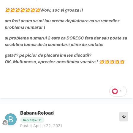
Wow, soc si groaza !!
💥
💥
💥
💥
💥
💥
💥
am fost acum sa mi iau crema depilatoare ca sa remediez
problema numarul 1
si problema numarul 2 este ca DORESC fara dar sau poate sa
se abtina lumea de la comentarii pline de rautate!
gata?? pe picior de plecare imi ies discutii?
OK. Multumesc, apreciez onestitatea voastra !
💥
💥
💥
💥
💥
1
BabanuReload
Reputație: 11
Postat
Aprilie 22, 2021