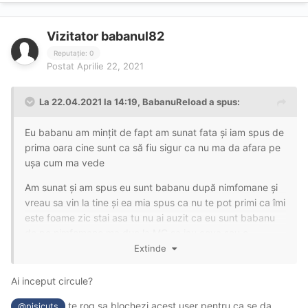
Vizitator babanul82
Reputație: 0
Postat
Aprilie 22, 2021
La 22.04.2021 la 14:19,
BabanuReload
a spus:
Eu babanu am mințit de fapt am sunat fata și iam spus de
prima oara cine sunt ca să fiu sigur ca nu ma da afara pe
ușa cum ma vede
Am sunat și am spus eu sunt babanu după nimfomane și
vreau sa vin la tine și ea mia spus ca nu te pot primi ca îmi
este foame zic stai asa tu nu ai auzit ca eu sunt babanu
de pe nimfomane ma duc la MC sa iau ceva sau o
shaorma și mâncăm amândoi ca și mie îmi este foame
Extinde
Nu a fost nici o acoperire eu nu fac asa eu sun și spun
Ai inceput circule?
direct cine sunt sunt babanu de pe nimfomana și nu mi-e
rușine sa o spun în gura mare
te rog sa blochezi acest user pentru ca se da
@pisicuts