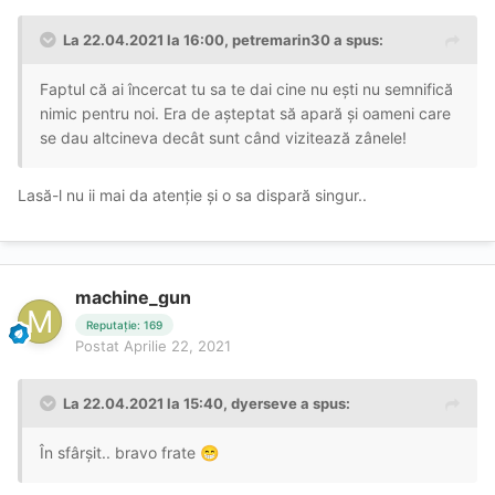
La 22.04.2021 la 16:00,
petremarin30
a spus:
Faptul că ai încercat tu sa te dai cine nu ești nu semnifică
nimic pentru noi. Era de așteptat să apară și oameni care
se dau altcineva decât sunt când vizitează zânele!
Lasă-l nu ii mai da atenție și o sa dispară singur..
machine_gun
Reputație: 169
Postat
Aprilie 22, 2021
La 22.04.2021 la 15:40,
dyerseve
a spus:
În sfârșit.. bravo frate
😁