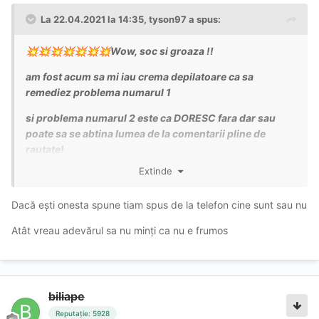
La 22.04.2021 la 14:35,
tyson97
a spus:
Wow, soc si groaza !!
💥
💥
💥
💥
💥
💥
💥
am fost acum sa mi iau crema depilatoare ca sa
remediez problema numarul 1
si problema numarul 2 este ca DORESC fara dar sau
poate sa se abtina lumea de la comentarii pline de
rautate!
Extinde
gata?? pe picior de plecare imi ies discutii?
OK. Multumesc, apreciez onestitatea voastra !
💥
💥
💥
Dacă ești onesta spune tiam spus de la telefon cine sunt sau nu
💥
💥
Atât vreau adevărul sa nu minți ca nu e frumos
biliape
Reputație: 5928