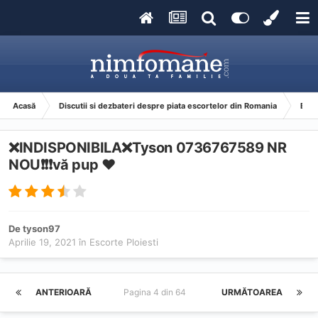
Acasă
Discutii si dezbateri despre piata escortelor din Romania
Esco
❌INDISPONIBILA❌Tyson 0736767589 NR
NOU❗️❗️❗️vă pup ❤️
De
tyson97
Aprilie 19, 2021
în
Escorte Ploiesti
ANTERIOARĂ
Pagina 4 din 64
URMĂTOAREA