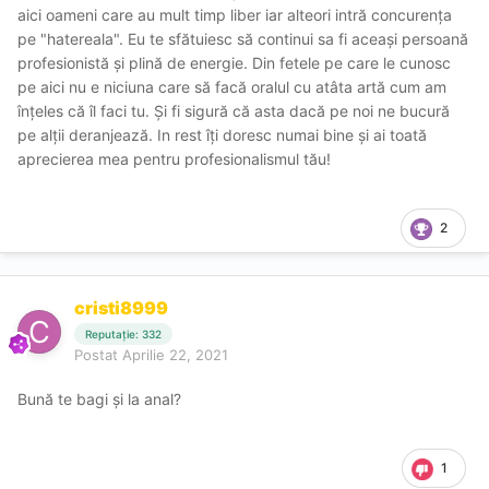
aici oameni care au mult timp liber iar alteori intră concurența
pe "hatereala". Eu te sfătuiesc să continui sa fi aceași persoană
profesionistă și plină de energie. Din fetele pe care le cunosc
pe aici nu e niciuna care să facă oralul cu atâta artă cum am
înțeles că îl faci tu. Și fi sigură că asta dacă pe noi ne bucură
pe alții deranjează. In rest îți doresc numai bine și ai toată
aprecierea mea pentru profesionalismul tău!
2
cristi8999
Reputație: 332
Postat
Aprilie 22, 2021
Bună te bagi și la anal?
1