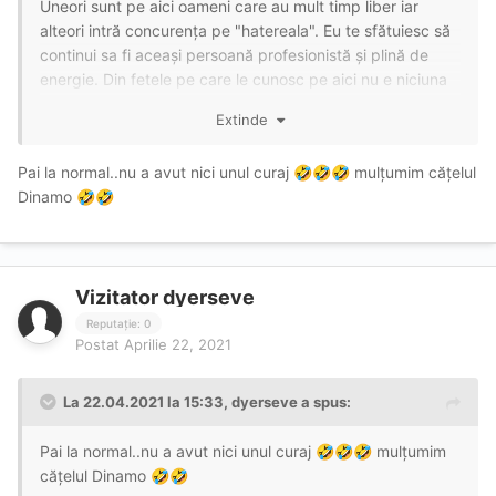
Uneori
sunt pe aici oameni care au mult timp liber iar
alteori intră concurența pe "hatereala". Eu te sfătuiesc să
continui sa fi aceași persoană profesionistă și plină de
energie. Din fetele pe care le cunosc pe aici nu e niciuna
care să facă oralul cu atâta artă cum am înțeles că îl faci
Extinde
tu. Și fi sigură că asta dacă pe noi ne bucură pe alții
deranjează. In rest îți doresc numai bine și ai toată
Pai la normal..nu a avut nici unul curaj
mulțumim cățelul
🤣
🤣
🤣
aprecierea mea pentru profesionalismul tău!
Dinamo
🤣
🤣
Vizitator dyerseve
Reputație: 0
Postat
Aprilie 22, 2021
La 22.04.2021 la 15:33,
dyerseve
a spus:
Pai la normal..nu a avut nici unul curaj
mulțumim
🤣
🤣
🤣
cățelul Dinamo
🤣
🤣