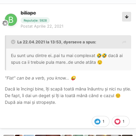
biliape
Reputație: 5928
Postat
Aprilie 22, 2021
La 22.04.2021 la 13:53,
dyerseve
a spus:
Eu sunt unu dintre ei..pai tu mai complexat
dacă ai
🤣
🤣
spus ca ii trebuie pula mare..de unde atâta
😌
"Fist" can be a verb, you know...
😜
Dacă le încingi bine, îți scapă toată mâna înăuntru și nici nu știe.
De fapt, îi dai un deget și îți ia toată mână când e cazul
☺️
După aia mai și stropește.
1
1