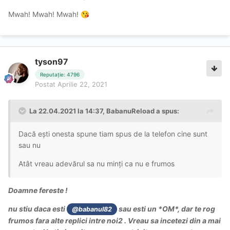
Mwah! Mwah! Mwah!
😘
tyson97
Reputație: 4796
Postat
Aprilie 22, 2021
La 22.04.2021 la 14:37,
BabanuReload
a spus:
Dacă ești onesta spune tiam spus de la telefon cine sunt
sau nu
Atât vreau adevărul sa nu minți ca nu e frumos
Doamne fereste !
nu stiu daca esti
sau esti un *OM*, dar te rog
@babanul82
frumos fara alte replici intre noi2 . Vreau sa incetezi din a mai