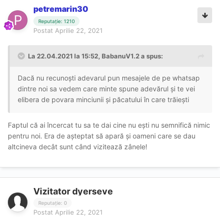
petremarin30
Reputație: 1210
Postat
Aprilie 22, 2021
La 22.04.2021 la 15:52,
BabanuV1.2
a spus:
Dacă nu recunoști adevarul pun mesajele de pe whatsap
dintre noi sa vedem care minte spune adevărul și te vei
elibera de povara minciunii și păcatului în care trăiești
Faptul că ai încercat tu sa te dai cine nu ești nu semnifică nimic
pentru noi. Era de așteptat să apară și oameni care se dau
altcineva decât sunt când vizitează zânele!
Vizitator dyerseve
Reputație: 0
Postat
Aprilie 22, 2021