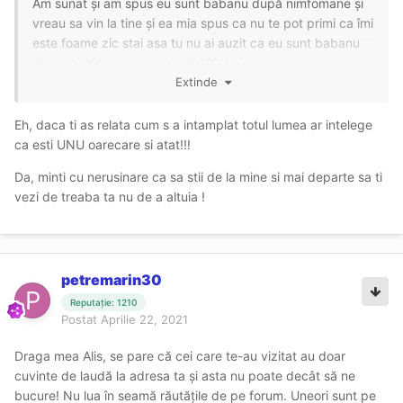
Am sunat și am spus eu sunt babanu după nimfomane și
vreau sa vin la tine și ea mia spus ca nu te pot primi ca îmi
este foame zic stai asa tu nu ai auzit ca eu sunt babanu
de pe nimfomane ma duc la MC sa iau ceva sau o
shaorma și mâncăm amândoi ca și mie îmi este foame
Extinde
Nu a fost nici o acoperire eu nu fac asa eu sun și spun
Eh, daca ti as relata cum s a intamplat totul lumea ar intelege
direct cine sunt sunt babanu de pe nimfomana și nu mi-e
ca esti UNU oarecare si atat!!!
rușine sa o spun în gura mare
Da, minti cu nerusinare ca sa stii de la mine si mai departe sa ti
Acum fata poate spune dacă am mințit sau nu ca doar
vezi de treaba ta nu de a altuia !
este aici cu noi
petremarin30
Reputație: 1210
Postat
Aprilie 22, 2021
Draga mea Alis, se pare că cei care te-au vizitat au doar
cuvinte de laudă la adresa ta și asta nu poate decât să ne
bucure! Nu lua în seamă răutățile de pe forum. Uneori
sunt pe