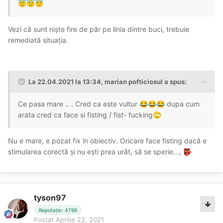
😇
😇
😇
Vezi că sunt niște fire de păr pe linia dintre buci, trebuie
remediată situația.
La 22.04.2021 la 13:34,
marian pofticiosul
a spus:
Ce pasa mare .. . Cred ca este vultur
dupa cum
😂
😂
😂
arata cred ca face si fisting / fist- fucking
🙄
Nu e mare, e pozat fix în obiectiv. Oricare face fisting dacă e
stimularea corectă și nu ești prea urât, să se sperie...,
👺
tyson97
Reputație: 4796
Postat
Aprilie 22, 2021