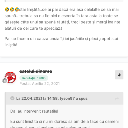
stai liniștită..ce ai pai dacă era asa celelalte ce sa mai
🤣
🤣
🤣
spună.. trebuia sa nu fie nici o escorta în tara asta la toate se
găsește câte unul sa spună răutăți, treci peste și mergi inainte
alături de cei care te apreciază
Pai ce facem din cauza unuia îți iei jucăriile și pleci ,repet stai
liniștită!
catelul.dinamo
Reputație: 17885
Postat
Aprilie 22, 2021
La 22.04.2021 la 14:58,
tyson97
a spus:
Da, au intervenit rautatile!
Eu sunt linistita si nu mi doresc sa am de a face cu oameni
de genul, sau si mai rau sa mi calce pragul!