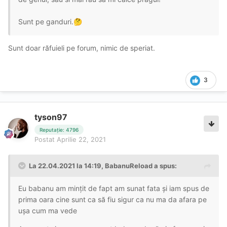
Sunt pe ganduri.
🤔
Sunt doar răfuieli pe forum, nimic de speriat.
3
tyson97
Reputație: 4796
Postat
Aprilie 22, 2021
La 22.04.2021 la 14:19,
BabanuReload
a spus:
Eu babanu am mințit de fapt am sunat fata și iam spus de
prima oara cine sunt ca să fiu sigur ca nu ma da afara pe
ușa cum ma vede