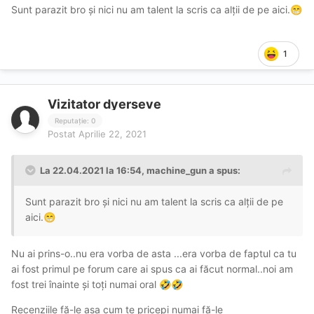
Sunt parazit bro și nici nu am talent la scris ca alții de pe aici.
😁
1
Vizitator dyerseve
Reputație: 0
Postat
Aprilie 22, 2021
La 22.04.2021 la 16:54,
machine_gun
a spus:
Sunt parazit bro și nici nu am talent la scris ca alții de pe
aici.
😁
Nu ai prins-o..nu era vorba de asta ...era vorba de faptul ca tu
ai fost primul pe forum care ai spus ca ai făcut normal..noi am
fost trei înainte și toți numai oral
🤣
🤣
Recenziile fă-le asa cum te pricepi numai fă-le