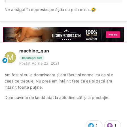
Ne a băgat în depresie..pe ăștia cu pula mica..
🤣
machine_gun
Reputație: 169
Postat
Aprilie 22, 2021
Am fost și eu la domnisoara și am făcut și normal cu ea și e
ceea ce trebuie. Nu prea am întâlnit fete ca ea și dacă am
întâlnit foarte puține.
Doar cuvinte de laudă atat la atitudine cât și la prestație.
1
1