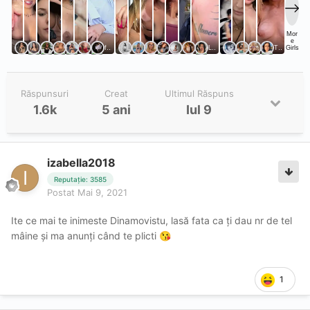
Răspunsuri
Creat
Ultimul Răspuns
1.6k
5 ani
Iul 9
izabella2018
Reputație: 3585
Postat
Mai 9, 2021
Ite ce mai te inimeste Dinamovistu, lasă fata ca ți dau nr de tel
mâine și ma anunți când te plicti
😘
1