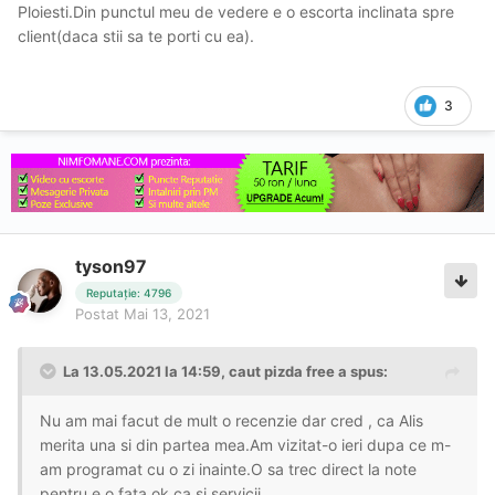
Ploiesti.Din punctul meu de vedere e o escorta inclinata spre
client(daca stii sa te porti cu ea).
3
tyson97
Reputație: 4796
Postat
Mai 13, 2021
La 13.05.2021 la 14:59,
caut pizda free
a spus:
Nu am mai facut de mult o recenzie dar cred , ca Alis
merita una si din partea mea.Am vizitat-o ieri dupa ce m-
am programat cu o zi inainte.O sa trec direct la note
pentru e o fata ok ca si servicii.