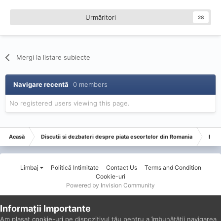
Urmăritori
28
Mergi la listare subiecte
Navigare recentă
0 members
No registered users viewing this page.
Acasă
Discutii si dezbateri despre piata escortelor din Romania
Esco
Limbaj
Politică Intimitate
Contact Us
Terms and Condition
Cookie-uri
Powered by Invision Community
Informații Importante
Am plasat
cookie-uri
pe dispozitivul tău pentru a îmbunătății navigarea