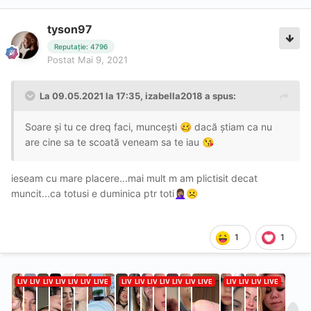
tyson97
Reputație: 4796
Postat
Mai 9, 2021
La 09.05.2021 la 17:35,
izabella2018
a spus:
Soare și tu ce dreq faci, muncești
dacă știam ca nu
🥴
are cine sa te scoată veneam sa te iau
😘
ieseam cu mare placere...mai mult m am plictisit decat
muncit...ca totusi e duminica ptr toti
🤦🏽‍♀️
☹️
1
1