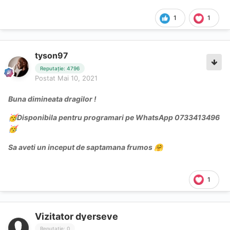
1
1
tyson97
Reputație: 4796
Postat
Mai 10, 2021
Buna dimineata dragilor !
Disponibila pentru programari pe WhatsApp 0733413496
🥳
🥳
Sa aveti un inceput de saptamana frumos
🤗
1
Vizitator dyerseve
Reputație: 0