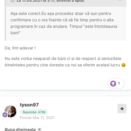
La 11.05.2021 la 3:17,
ariovist
a spus:
Așa este corect.Eu așa procedez doar că sun pentru
confirmare cu o ora înainte că să fie timp pentru o alta
programare în caz de anulare. Timpul "este întotdeauna
bani"
Da, într-adevar !
Nu este vorba neaparat de bani ci si de respect si seriozitate
bineinteles pentru cine doreste ca noi sa oferim acelasi lucru
😀
1
tyson97
Reputație: 4796
Postat
Mai 11, 2021
Buna dimineata
☕