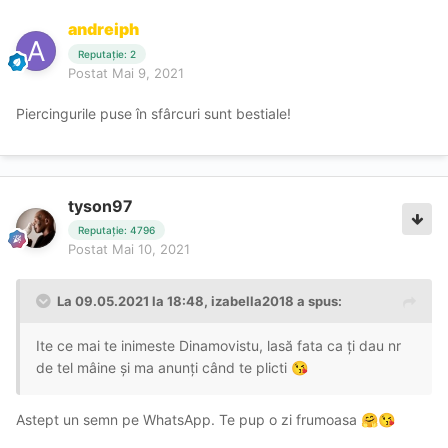
andreiph
Reputație: 2
Postat
Mai 9, 2021
Piercingurile puse în sfârcuri sunt bestiale!
tyson97
Reputație: 4796
Postat
Mai 10, 2021
La 09.05.2021 la 18:48,
izabella2018
a spus:
Ite ce mai te inimeste Dinamovistu, lasă fata ca ți dau nr
de tel mâine și ma anunți când te plicti
😘
Astept un semn pe WhatsApp. Te pup o zi frumoasa
🤗
😘