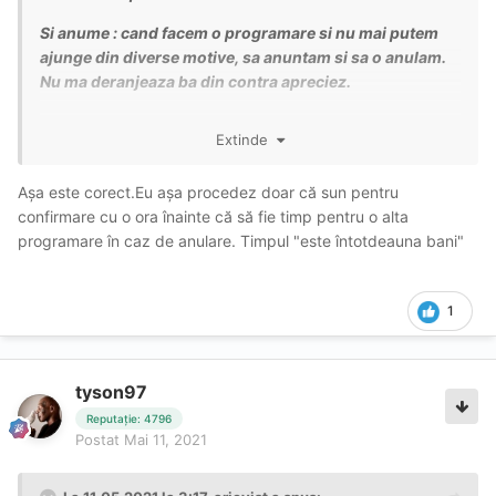
Si anume : cand facem o programare si nu mai putem
ajunge din diverse motive, sa anuntam si sa o anulam.
Nu ma deranjeaza ba din contra apreciez.
Asadar de acum programarile care nu sunt confirmate
Extinde
cu 30 de minute inainte o sa le anulez .
Multumesc si imi cer scuze daca am deranjat!
Așa este corect.Eu așa procedez doar că sun pentru
confirmare cu o ora înainte că să fie timp pentru o alta
O zi placuta in continuare !
🙏🏽
🙏🏽
programare în caz de anulare. Timpul "este întotdeauna bani"
1
tyson97
Reputație: 4796
Postat
Mai 11, 2021