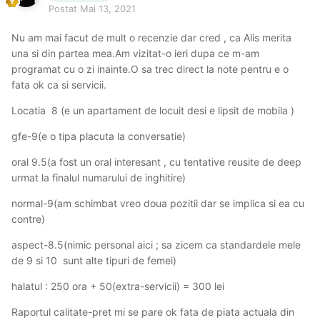
Postat
Mai 13, 2021
Nu am mai facut de mult o recenzie dar cred , ca Alis merita
una si din partea mea.Am vizitat-o ieri dupa ce m-am
programat cu o zi inainte.O sa trec direct la note pentru e o
fata ok ca si servicii.
Locatia 8 (e un apartament de locuit desi e lipsit de mobila )
gfe-9(e o tipa placuta la conversatie)
oral 9.5(a fost un oral interesant , cu tentative reusite de deep
urmat la finalul numarului de inghitire)
normal-9(am schimbat vreo doua pozitii dar se implica si ea cu
contre)
aspect-8.5(nimic personal aici ; sa zicem ca standardele mele
de 9 si 10 sunt alte tipuri de femei)
halatul : 250 ora + 50(extra-servicii) = 300 lei
Raportul calitate-pret mi se pare ok fata de piata actuala din