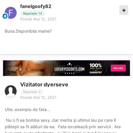
fanelgoofy82
Reputație: 14
Postat
Mai 12, 2021
Buna.Disponibila maine?
Vizitator dyerseve
Reputație: 0
Postat
Mai 12, 2021
Uite..exemplu de fata...
Nu o fi ea bomba sexy..dar merita și ultimul leu pe care îl
plătești sa fii alături de ea. Fata excelează prin servicii . Are