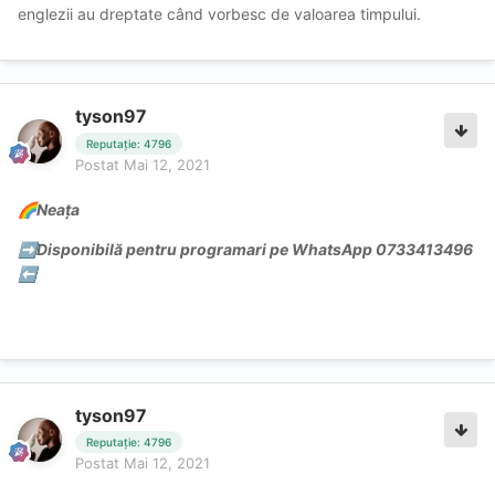
englezii au dreptate când vorbesc de valoarea timpului.
tyson97
Reputație: 4796
Postat
Mai 12, 2021
Neața
🌈
Disponibilă pentru programari pe WhatsApp 0733413496
➡️
⬅️
tyson97
Reputație: 4796
Postat
Mai 12, 2021