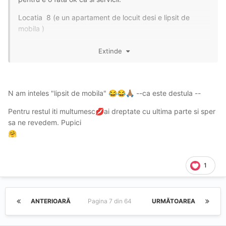
Locatia 8 (e un apartament de locuit desi e lipsit de
mobila )
gfe-9(e o tipa placuta la conversatie)
Extinde
oral 9.5(a fost un oral interesant , cu tentative reusite de
deep urmat la finalul numarului de inghitire)
N am inteles "lipsit de mobila"
--ca este destula --
😂
😂
🙏🏽
normal-9(am schimbat vreo doua pozitii dar se implica si
ea cu contre)
Pentru restul iti multumesc
ai dreptate cu ultima parte si sper
💋
sa ne revedem. Pupici
aspect-8.5(nimic personal aici ; sa zicem ca standardele
🤗
mele de 9 si 10 sunt alte tipuri de femei)
halatul : 250 ora + 50(extra-servicii) = 300 lei
1
Raportul calitate-pret mi se pare ok fata de piata actuala
din Ploiesti.Din punctul meu de vedere e o escorta
inclinata spre client(daca stii sa te porti cu ea).
ANTERIOARĂ
Pagina 7 din 64
URMĂTOAREA