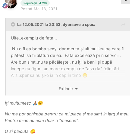
Reputație: 4796
Postat
Mai 13, 2021
La 12.05.2021 la 20:53,
dyerseve
a spus:
Uite..exemplu de fata...
Nu o fi ea bomba sexy..dar merita și ultimul leu pe care îl
plătești sa fii alături de ea. Fata excelează prin servicii .
Are bun simt..nu te păcălește.. nu îți ia banii și după
începe cu figuri..un mare exemplu de "asa da" felicitări
Alis..sper sa nu și-o ia în cap în timp
😁
Spun de ea ca este mai noua la noi..as spune eu de mai
Extinde
multe.. dar nu vreau sa fiu acuzat de reclama
😅
Îți multumesc
🙏🏽
🤗
Nu ma pot schimba pentru ca mi place si ma simt in largul meu.
Pentru mine nu este doar o "meserie".
O zi placuta
😘