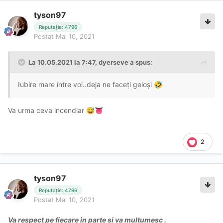
tyson97
Reputație: 4796
Postat
Mai 10, 2021
La 10.05.2021 la 7:47,
dyerseve
a spus:
Iubire mare între voi..deja ne faceți geloși
🤣
Va urma ceva incendiar
😅
👅
2
tyson97
Reputație: 4796
Postat
Mai 10, 2021
Va respect pe fiecare in parte si va multumesc .