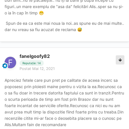
bun simt..nu te păcălește.. nu îți ia banii și după începe cu
figuri..un mare exemplu de "asa da" felicitări Alis..sper sa nu și-
o ia în cap în timp
😁
Spun de ea ca este mai noua la noi..as spune eu de mai multe..
dar nu vreau sa fiu acuzat de reclama
😅
fanelgoofy82
Reputație: 14
Postat
Mai 12, 2021
Apreciez fetele care pun pret pe calitate de aceea incerc sa
poposesc prin ploiesti maine pentru o vizita la ea.Recunosc ca
o sa fiu doar in trecere datorita faptului ca sunt in tranzit.Pentru
o scurta perioada de timp am fost prin Brasov dar nu sunt
foarte incantat de serviciile oferite.Recunosc ca nici eu nu am
avut prea mult timp la dispozitie fiind foarte prins cu treaba.Din
recenziile citite mi-ar face o deosebita placere sa o cunosc pe
Alis.Multam fain de recomandare