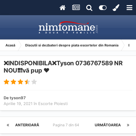
Acasă
Discutii si dezbateri despre piata escortelor din Romania
Esco
❌INDISPONIBILA❌Tyson 0736767589 NR
NOU❗️❗️❗️vă pup ❤️
De
tyson97
Aprilie 19, 2021
în
Escorte Ploiesti
ANTERIOARĂ
Pagina 7 din 64
URMĂTOAREA