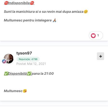
️Indisponibila
️
⛔
⛔
Sunt la manichiura si o sa revin mai dupa amiaza
😊
Multumesc pentru intelegere
🙏🏽
1
tyson97
Reputație: 4796
Postat
Mai 12, 2021
Disponibilă
pana la 21:00
✅
✅
Multumesc
😘