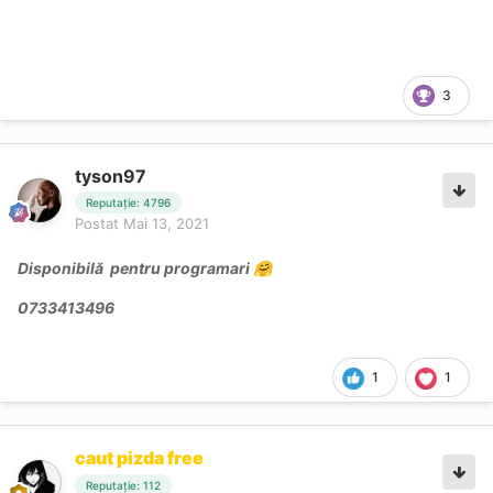
3
tyson97
Reputație: 4796
Postat
Mai 13, 2021
Disponibilă pentru programari
🤗
0733413496
1
1
caut pizda free
Reputație: 112