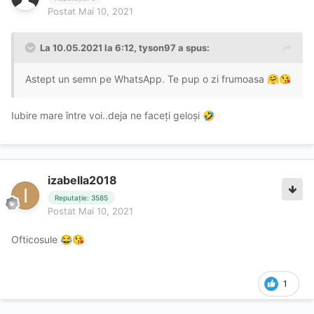
Postat
Mai 10, 2021
La 10.05.2021 la 6:12,
tyson97
a spus:
Astept un semn pe WhatsApp. Te pup o zi frumoasa
🤗
😘
Iubire mare între voi..deja ne faceți geloși
🤣
izabella2018
Reputație: 3585
Postat
Mai 10, 2021
Ofticosule
😂
😘
1