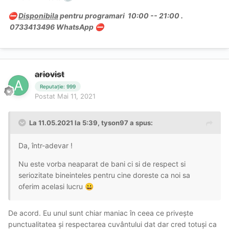
️
Disponibila
pentru programari 10:00 -- 21:00 .
⛔
0733413496 WhatsApp
⛔
ariovist
Reputație: 999
Postat
Mai 11, 2021
La 11.05.2021 la 5:39,
tyson97
a spus:
Da, într-adevar !
Nu este vorba neaparat de bani ci si de respect si
seriozitate bineinteles pentru cine doreste ca noi sa
oferim acelasi lucru
😀
De acord. Eu unul sunt chiar maniac în ceea ce privește
punctualitatea și respectarea cuvântului dat dar cred totuși ca