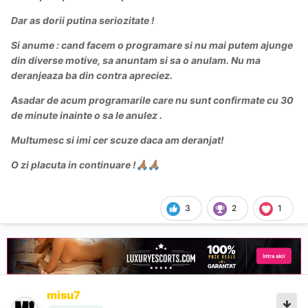
Dar as dorii putina seriozitate !
Si anume : cand facem o programare si nu mai putem ajunge
din diverse motive, sa anuntam si sa o anulam. Nu ma
deranjeaza ba din contra apreciez.
Asadar de acum programarile care nu sunt confirmate cu 30
de minute inainte o sa le anulez .
Multumesc si imi cer scuze daca am deranjat!
O zi placuta in continuare !
🙏🏽
🙏🏽
3
2
1
misu7