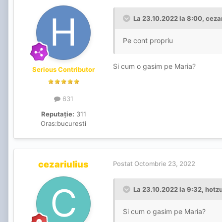
La 23.10.2022 la 8:00,
cezar
Pe cont propriu
Si cum o gasim pe Maria?
Serious Contributor
631
Reputație:
311
Oras:
bucuresti
cezariulius
Postat
Octombrie 23, 2022
La 23.10.2022 la 9:32,
hotz
Si cum o gasim pe Maria?