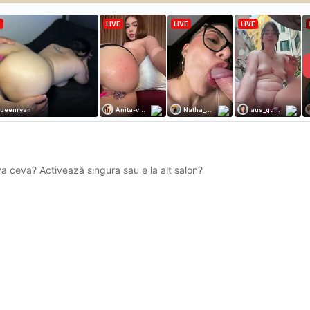
m/escort/Andra-463086/
va ceva? Activează singura sau e la alt salon?