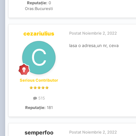
Reputație:
0
Oras:
Bucuresti
cezariulius
Postat
Noiembrie 2, 2022
lasa o adresa,un nr, ceva
Serious Contributor
515
Reputație:
181
semperfoo
Postat
Noiembrie 2, 2022