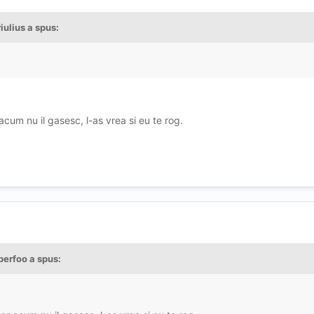
iulius
a spus:
acum nu il gasesc, l-as vrea si eu te rog.
perfoo
a spus: