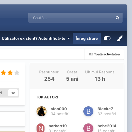
Utilizator existent? Autentifică-te
Înregistrare
Toată activitatea
Răspunsuri
Creat
Ultimul Răspuns
254
5 ani
13 h
i
12
TOP AUTORI
alon000
Blacke7
34 postări
33 postări
norbert1976us
bebe2014
31 postări
15 postări