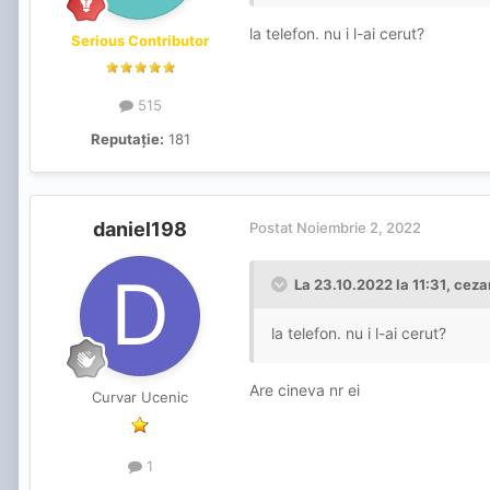
la telefon. nu i l-ai cerut?
Serious Contributor
515
Reputație:
181
daniel198
Postat
Noiembrie 2, 2022
La 23.10.2022 la 11:31,
cezar
la telefon. nu i l-ai cerut?
Are cineva nr ei
Curvar Ucenic
1