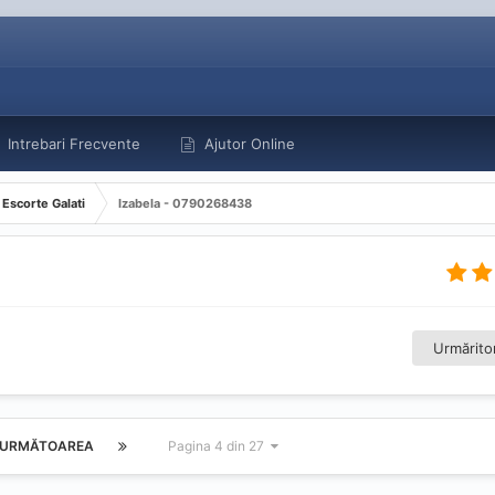
Intrebari Frecvente
Ajutor Online
Escorte Galati
Izabela - 0790268438
Urmăritor
URMĂTOAREA
Pagina 4 din 27