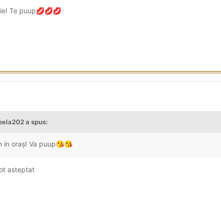
ie! Te puup
💋
💋
💋
bela202
a spus:
n in oraș! Va puup
😘
😘
ot asteptat