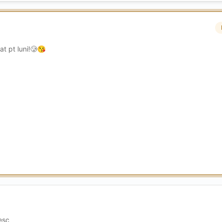
t pt luni!🥲
😘
esc