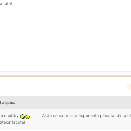
facute!
1
a spus:
 de chubby
Ai de ce sa te tii, o experienta placuta, din pa
itelor facute!