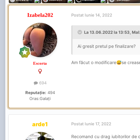
Izabela202
Postat
Iunie 14, 2022
La 13.06.2022 la 13:53,
Mal
Ai gresit pretul pe finalizare?
Am făcut o modificare
se crease
😅
Escorta
694
Reputație:
494
Oras:
Galați
arde1
Postat
Iunie 17, 2022
Recomand cu drag iubitorilor de