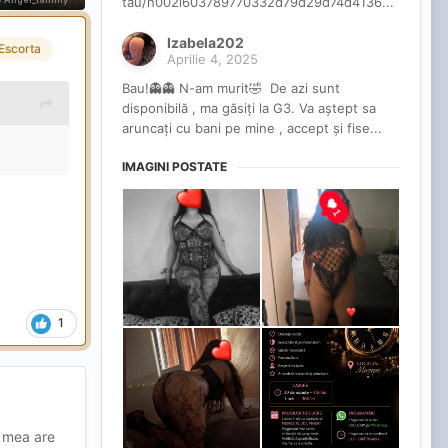
tau/h002i603789770332d79d29d74d4136...
Izabela202
Escorta
Aprilie 4, 2025
Bau!👻👻 N-am murit🤣 De azi sunt
disponibilă , ma găsiți la G3. Va aștept sa
aruncați cu bani pe mine , accept și fise...
IMAGINI POSTATE
1
a mea are