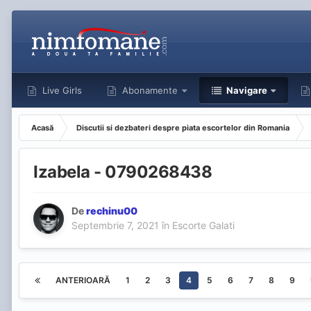
Live Girls
Abonamente
Navigare
Acasă
Discutii si dezbateri despre piata escortelor din Romania
Izabela - 0790268438
De
rechinu00
Septembrie 7, 2021
în
Escorte Galati
ANTERIOARĂ
1
2
3
4
5
6
7
8
9