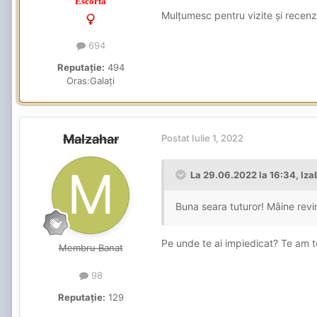
Escorta
Mulțumesc pentru vizite și recenz
694
Reputație:
494
Oras:
Galați
Malzahar
Postat
Iulie 1, 2022
La 29.06.2022 la 16:34,
Iza
Buna seara tuturor! Mâine revi
Pe unde te ai impiedicat? Te am t
Membru Banat
98
Reputație:
129