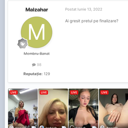
Malzahar
Postat
Iunie 13, 2022
Ai gresit pretul pe finalizare?
Membru Banat
98
Reputație:
129