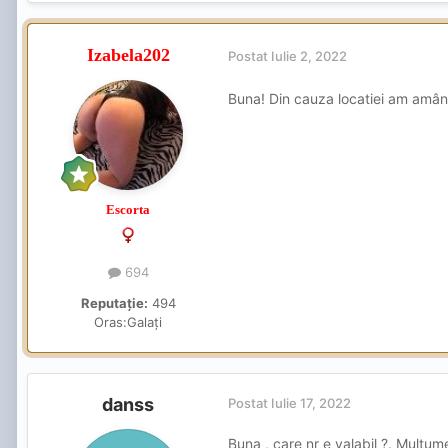
Izabela202
Postat
Iulie 2, 2022
Buna! Din cauza locatiei am amâna
Escorta
694
Reputație:
494
Oras:
Galați
danss
Postat
Iulie 17, 2022
Buna , care nr e valabil ?. Multum