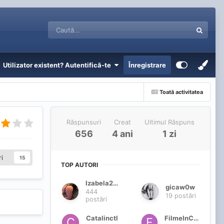
Utilizator existent? Autentifică-te
Înregistrare
Toată activitatea
Răspunsuri
Creat
Ultimul Răspuns
656
4 ani
1 zi
i
15
TOP AUTORI
Izabela202
gicaw0w
444
19 postări
postări
Catalinctl
FilmeInCap