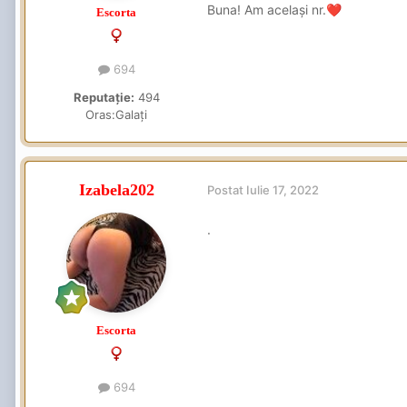
Buna! Am același nr.
❤️
Escorta
694
Reputație:
494
Oras:
Galați
Izabela202
Postat
Iulie 17, 2022
.
Escorta
694