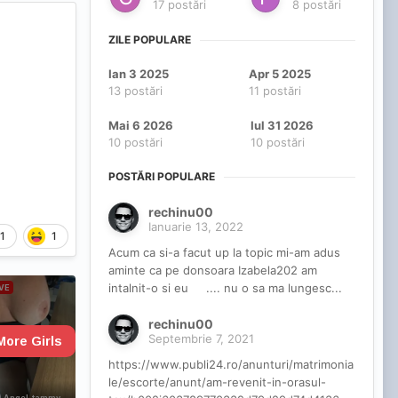
17 postări
8 postări
ZILE POPULARE
Ian 3 2025
Apr 5 2025
13 postări
11 postări
Mai 6 2026
Iul 31 2026
10 postări
10 postări
POSTĂRI POPULARE
rechinu00
Ianuarie 13, 2022
1
1
Acum ca si-a facut up la topic mi-am adus
aminte ca pe donsoara Izabela202 am
intalnit-o si eu .... nu o sa ma lungesc...
rechinu00
Septembrie 7, 2021
https://www.publi24.ro/anunturi/matrimonia
le/escorte/anunt/am-revenit-in-orasul-