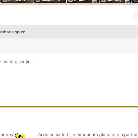
zahar
a spus:
 multe discuții …
 chubby
Ai de ce sa te tii, o experienta placuta, din parte