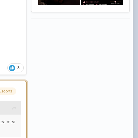
3
Escorta
rtea mea