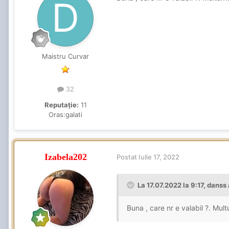
Maistru Curvar
32
Reputație:
11
Oras:
galati
Izabela202
Postat
Iulie 17, 2022
La 17.07.2022 la 9:17,
danss
Buna , care nr e valabil ?. Mu