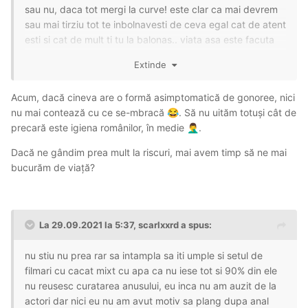
sau nu, daca tot mergi la curve! este clar ca mai devrem
sau mai tirziu tot te inbolnavesti de ceva egal cat de atent
esti si cat de mult ti tu la balonas.. viata asa este facuta
sa iti tocesti pula cat merge, de vindecat o vindeci cand
Extinde
ai trecut de calduri si nu sa mai scoala
Acum, dacă cineva are o formă asimptomatică de gonoree, nici
nu mai contează cu ce se-mbracă
. Să nu uităm totuși cât de
😂
precară este igiena românilor, în medie
.
🤦‍♂️
Dacă ne gândim prea mult la riscuri, mai avem timp să ne mai
bucurăm de viață?
La 29.09.2021 la 5:37,
scarlxxrd
a spus:
nu stiu nu prea rar sa intampla sa iti umple si setul de
filmari cu cacat mixt cu apa ca nu iese tot si 90% din ele
nu reusesc curatarea anusului, eu inca nu am auzit de la
actori dar nici eu nu am avut motiv sa plang dupa anal