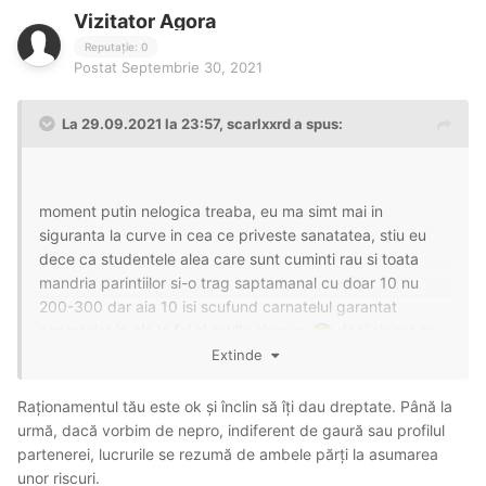
Vizitator Agora
Reputație: 0
Postat
Septembrie 30, 2021
La 29.09.2021 la 23:57,
scarlxxrd
a spus:
moment putin nelogica treaba, eu ma simt mai in
siguranta la curve in cea ce priveste sanatatea, stiu eu
dece ca studentele alea care sunt cuminti rau si toata
mandria parintiilor si-o trag saptamanal cu doar 10 nu
200-300 dar aia 10 isi scufund carnatelul garantat
neprotejat in ele la fel si sotiile singure
deci sincer sa
fiu unde sa cer futai fara condom in lipsa testului cand
Extinde
sunt nepregatit mai repede cu o fata profi cu creieras
decat cu o studenta... la o fata ca maya sau alta unde stiu
Raționamentul tău este ok și înclin să îți dau dreptate. Până la
ca este mai atenta si curata si nu decide sa riste cu
urmă, dacă vorbim de nepro, indiferent de gaură sau profilul
fiecare barbat o plimbare romantica in ploaie fara pelerina
partenerei, lucrurile se rezumă de ambele părți la asumarea
unor riscuri.