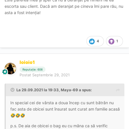
escorta sau client. Dacă am deranjat pe cineva îmi pare rău, nu
asta a fost intenția!
4
1
Ioioio1
Reputație: 606
Postat
Septembrie 29, 2021
La 29.09.2021 la 19:33,
Maya-69
a spus:
In special cei de vârsta a doua încep cu sunt bătrân nu
fac asta de obicei sunt însurat sunt curat am familie acasă
🤣
🤣
🤣
p.s. De aia de obicei o bag eu cu mâna ca să verific