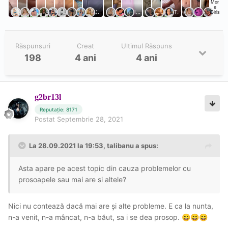
Răspunsuri
Creat
Ultimul Răspuns
198
4 ani
4 ani
g2br13l
Reputație: 8171
Postat
Septembrie 28, 2021
La 28.09.2021 la 19:53,
talibanu
a spus:
Asta apare pe acest topic din cauza problemelor cu
prosoapele sau mai are si altele?
Nici nu contează dacă mai are și alte probleme. E ca la nunta,
n-a venit, n-a mâncat, n-a băut, sa i se dea prosop.
😄
😄
😄