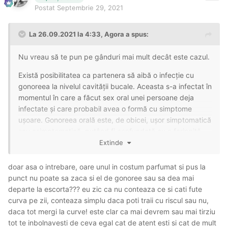
Postat
Septembrie 29, 2021
La 26.09.2021 la 4:33,
Agora
a spus:
Nu vreau să te pun pe gânduri mai mult decât este cazul.
Există posibilitatea ca partenera să aibă o infecție cu
gonoreea la nivelul cavității bucale. Aceasta s-a infectat în
momentul în care a făcut sex oral unei persoane deja
infectate și care probabil avea o formă cu simptome
ușoare. Gonoreea orală este, de obicei, ușor simptomatică
sau asimptomatică, putând fi confundată cu o faringită
obișnuită.
Extinde
Dacă ai ghinion, poți contacta sculament după un sex oral
doar asa o intrebare, oare unul in costum parfumat si pus la
neprotejat.
punct nu poate sa zaca si el de gonoree sau sa dea mai
departe la escorta??? eu zic ca nu conteaza ce si cati fute
Eu prefer escortele care nu își iau un număr mare de
curva pe zii, conteaza simplu daca poti traii cu riscul sau nu,
programări pe zi și foarte atente la igiena partenerului (de
daca tot mergi la curve! este clar ca mai devrem sau mai tirziu
obicei sunt catalogate ca fițoase pentru că preferă să
tot te inbolnavesti de ceva egal cat de atent esti si cat de mult
spună că nu există compatibilitate decât să îi trosnească