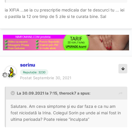
ia XIFIA ...se ia cu prescriptie medicala dar te descurci tu ... iei
o pastila la 12 ore timp de 5 zile si te curata bine. Sal
sorinu
Reputație: 3230
Postat
Septembrie 30, 2021
La 30.09.2021 la 7:15,
therock7
a spus:
Salutare. Am ceva simptome și eu dar faza e ca nu am
fost niciodată la Irina. Colegul Sorin pe unde ai mai fost in
ultima perioada? Poate reiese “inculpata”