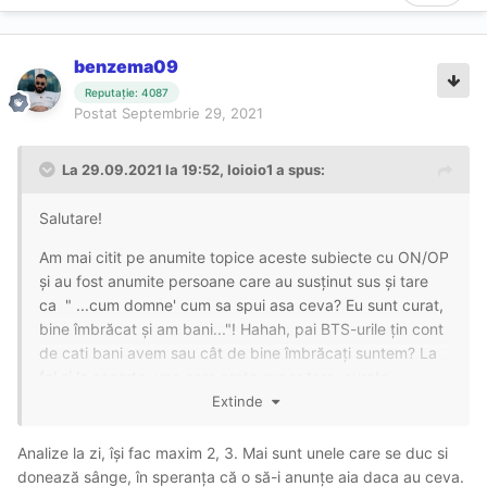
benzema09
Reputație: 4087
Postat
Septembrie 29, 2021
La 29.09.2021 la 19:52,
Ioioio1
a spus:
Salutare!
Am mai citit pe anumite topice aceste subiecte cu ON/OP
și au fost anumite persoane care au susținut sus și tare
ca " ...cum domne' cum sa spui asa ceva? Eu sunt curat,
bine îmbrăcat și am bani..."! Hahah, pai BTS-urile țin cont
de cati bani avem sau cât de bine îmbrăcați suntem? La
fel și la escorte, una care arata super tare, curata,
mirosind a primăvară plus cu analizele făcute la lună...pai
Extinde
ce sa.ti mai dorești mai mult???cu o asa escorta poți face
ON fără griji nu? Pai....nu prea cred! Dacă înaintea ta a
Analize la zi, își fac maxim 2, 3. Mai sunt unele care se duc si
mai făcut unul ON și era bolnav și a îmbolnăvit.o și pe
donează sânge, în speranța că o să-i anunțe aia daca au ceva.