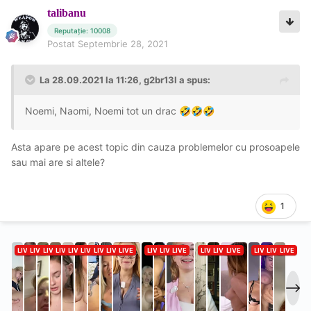
talibanu
Reputație: 10008
Postat
Septembrie 28, 2021
La 28.09.2021 la 11:26,
g2br13l
a spus:
Noemi, Naomi, Noemi tot un drac
🤣
🤣
🤣
Asta apare pe acest topic din cauza problemelor cu prosoapele
sau mai are si altele?
1