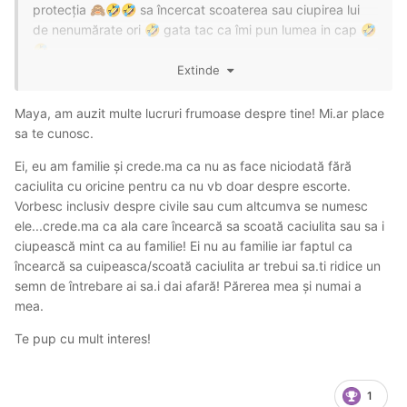
protecția
sa încercat scoaterea sau ciupirea lui
🙈
🤣
🤣
de nenumărate ori
gata tac ca îmi pun lumea in cap
🤣
🤣
🤣
Extinde
Maya, am auzit multe lucruri frumoase despre tine! Mi.ar place
sa te cunosc.
Ei, eu am familie și crede.ma ca nu as face niciodată fără
caciulita cu oricine pentru ca nu vb doar despre escorte.
Vorbesc inclusiv despre civile sau cum altcumva se numesc
ele...crede.ma ca ala care încearcă sa scoată caciulita sau sa i
ciupească mint ca au familie! Ei nu au familie iar faptul ca
încearcă sa cuipeasca/scoată caciulita ar trebui sa.ti ridice un
semn de întrebare ai sa.i dai afară! Părerea mea și numai a
mea.
Te pup cu mult interes!
1