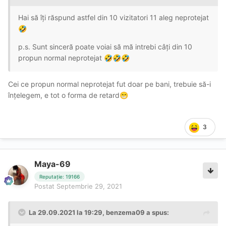
Hai să îți răspund astfel din 10 vizitatori 11 aleg neprotejat
🤣
p.s. Sunt sinceră poate voiai să mă intrebi câți din 10
propun normal neprotejat
🤣
🤣
🤣
Cei ce propun normal neprotejat fut doar pe bani, trebuie să-i
înțelegem, e tot o forma de retard
😁
3
Maya-69
Reputație: 19166
Postat
Septembrie 29, 2021
La 29.09.2021 la 19:29,
benzema09
a spus: