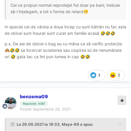
Cei ce propun normal neprotejat fut doar pe bani, trebuie
să-i înțelegem, e tot o forma de retard
😁
In special cei de vârsta a doua încep cu sunt bătrân nu fac asta
de obicei sunt însurat sunt curat am familie acasă
🤣
🤣
🤣
p.s. De aia de obicei o bag eu cu mâna ca să verific protecția
sa încercat scoaterea sau ciupirea lui de nenumărate
🙈
🤣
🤣
ori
gata tac ca îmi pun lumea in cap
🤣
🤣
🤣
2
2
benzema09
Reputație: 4087
Postat
Septembrie 29, 2021
La 29.09.2021 la 19:33,
Maya-69
a spus: