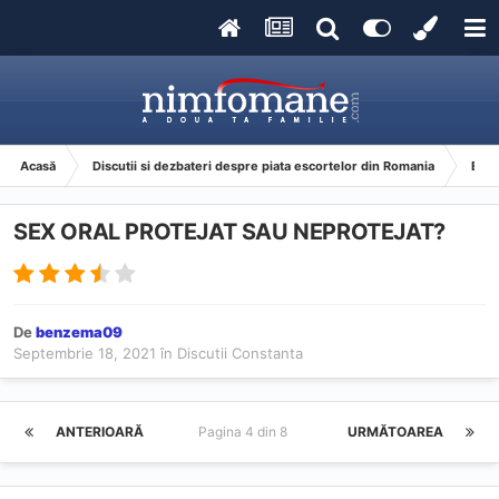
Acasă
Discutii si dezbateri despre piata escortelor din Romania
Esco
SEX ORAL PROTEJAT SAU NEPROTEJAT?
De
benzema09
Septembrie 18, 2021
în
Discutii Constanta
ANTERIOARĂ
Pagina 4 din 8
URMĂTOAREA