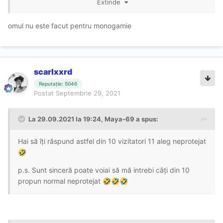
Extinde
Reiau ideea de mai sus - igiena precară a mediei. Să nu
omul nu este facut pentru monogamie
mai zic de escorte care oferă anal și te trezești că împingi
pământul la deal...
Legat de ce spui că se mai petrece pe platourile de
filmare, pot doar să presupun că are legătură și cu stilul
scarlxxrd
hard-core preferat în industrie. Nu zic că nu ar fi
Reputație: 5046
interesant și în privat acest stil, doar că uneori merită
Postat
Septembrie 29, 2021
explorată partea erotică, mai ales cu o parteneră stabilă.
La 29.09.2021 la 19:24,
Maya-69
a spus:
Hai să îți răspund astfel din 10 vizitatori 11 aleg neprotejat
🤣
p.s. Sunt sinceră poate voiai să mă intrebi câți din 10
propun normal neprotejat
🤣
🤣
🤣