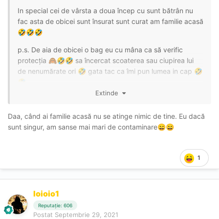
In special cei de vârsta a doua încep cu sunt bătrân nu
fac asta de obicei sunt însurat sunt curat am familie acasă
🤣
🤣
🤣
p.s. De aia de obicei o bag eu cu mâna ca să verific
protecția
sa încercat scoaterea sau ciupirea lui
🙈
🤣
🤣
de nenumărate ori
gata tac ca îmi pun lumea in cap
🤣
🤣
🤣
Extinde
Daa, când ai familie acasă nu se atinge nimic de tine. Eu dacă
sunt singur, am sanse mai mari de contaminare
😄
😄
1
Ioioio1
Reputație: 606
Postat
Septembrie 29, 2021