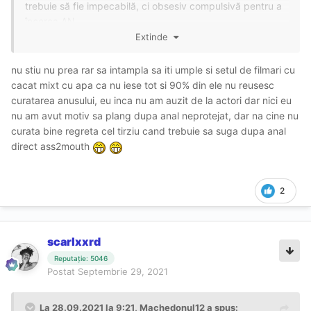
trebuie să fie impecabilă, ci obsesiv compulsivă pentru a
încerca AN.
Extinde
nu stiu nu prea rar sa intampla sa iti umple si setul de filmari cu
cacat mixt cu apa ca nu iese tot si 90% din ele nu reusesc
curatarea anusului, eu inca nu am auzit de la actori dar nici eu
nu am avut motiv sa plang dupa anal neprotejat, dar na cine nu
curata bine regreta cel tirziu cand trebuie sa suga dupa anal
direct ass2mouth
2
scarlxxrd
Reputație: 5046
Postat
Septembrie 29, 2021
La 28.09.2021 la 9:21,
Machedonul12
a spus: