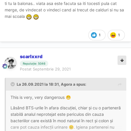
ti tu la balonas.. viata asa este facuta sa iti tocesti pula cat
una jegosului pentru că e împuțit). Dușul de după îl fac
merge, de vindecat o vindeci cand ai trecut de calduri si nu sa
obligatoriu și cu foarte multă sârguință iar dacă pot,
mai scoala
urinez pentru a curăța uretra.
Cum ziceam în altă postare, până acum, în aproape doi
ani de curvăsăreală n-am avut nicio problemă.
1
1
Fetele responsabile țin la igiena și sănătatea lor mai mult
decât am crede, nu doar pentru că o boală ar presupune
scarlxxrd
pierderea veniturilor, ci pentru că este vorba de viața lor.
Reputație: 5046
Dacă pui în balanță, s-ar putea ca riscul de a contacta o
Postat
Septembrie 29, 2021
boală cu transmitere sexuală să fie mai mare în cazul
sexului ocazional cu civile ignorante decât cu o escortă
La 26.09.2021 la 18:31,
Agora
a spus:
responsabilă.
This is very, very dangerous
😬
Lăsând BTS-urile în afara discuției, chiar și cu o parteneră
stabilă analul neprotejat este periculos din cauza
bacteriilor care există în mod natural în rect și colon și
care pot cauza infecții urinare
. Igiena partenerei nu
😐