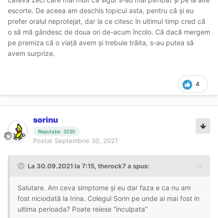
escorte. De aceea am deschis topicul asta, pentru că și eu
prefer oralul neprotejat, dar la ce citesc în ultimul timp cred că
o să mă gândesc de doua ori de-acum încolo. Că dacă mergem
pe premiza că o viață avem și trebuie trăita, s-au putea să
avem surprize.
4
sorinu
Reputație: 3230
Postat
Septembrie 30, 2021
La 30.09.2021 la 7:15,
therock7
a spus:
Salutare. Am ceva simptome și eu dar faza e ca nu am
fost niciodată la Irina. Colegul Sorin pe unde ai mai fost in
ultima perioada? Poate reiese “inculpata”