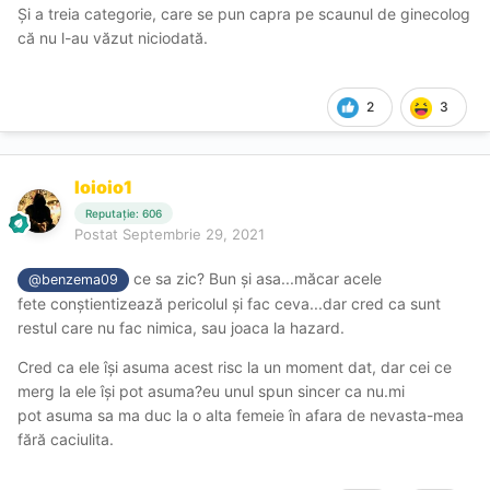
ea???te poate îmbolnăvi și pe tine acum?pai..cam da! Și
Și a treia categorie, care se pun capra pe scaunul de ginecolog
apoi te miri cum plm ca fata avea "analizele zi", la
că nu l-au văzut niciodată.
începutul lunii făcute.... Ma amuza când aud "analizele la
zi"! Pai la zi nu inseamna la lună sau la trimestru...nu cred
ca exista escorta care sa.ai facă analize la zi....
2
3
Știu ca sunt anumite BTS-uri care nu se pot evidentia
imediat, dar altele se pot!
Ioioio1
Este părerea mea și sper ca nu a deranjat pe nimeni fie ea
Reputație: 606
escorta sau client. Dacă am deranjat pe cineva îmi pare
Postat
Septembrie 29, 2021
rău, nu asta a fost intenția!
ce sa zic? Bun și asa...măcar acele
@benzema09
fete conștientizează pericolul și fac ceva...dar cred ca sunt
restul care nu fac nimica, sau joaca la hazard.
Cred ca ele își asuma acest risc la un moment dat, dar cei ce
merg la ele își pot asuma?eu unul spun sincer ca nu.mi
pot asuma sa ma duc la o alta femeie în afara de nevasta-mea
fără caciulita.