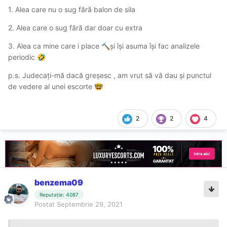
1. Alea care nu o sug fără balon de sila
2. Alea care o sug fără dar doar cu extra
3. Alea ca mine care i place
și își asuma își fac analizele
🔨
periodic
🤣
p.s. Judecați-mă dacă greșesc , am vrut să vă dau și punctul
de vedere al unei escorte
🤓
2
2
4
benzema09
Reputație: 4087
Postat
Septembrie 29, 2021