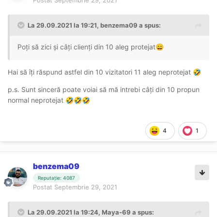
La 29.09.2021 la 19:21,
benzema09
a spus:
Poți să zici și câți clienți din 10 aleg protejat
😄
Hai să îți răspund astfel din 10 vizitatori 11 aleg neprotejat
🤣
p.s. Sunt sinceră poate voiai să mă intrebi câți din 10 propun
normal neprotejat
🤣
🤣
🤣
4
1
benzema09
Reputație: 4087
Postat
Septembrie 29, 2021
La 29.09.2021 la 19:24,
Maya-69
a spus: