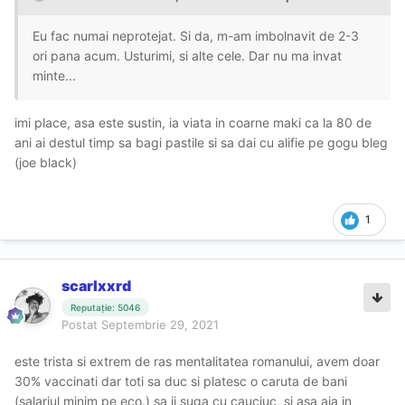
Eu fac numai neprotejat. Si da, m-am imbolnavit de 2-3
ori pana acum. Usturimi, si alte cele. Dar nu ma invat
minte...
imi place, asa este sustin, ia viata in coarne maki ca la 80 de
ani ai destul timp sa bagi pastile si sa dai cu alifie pe gogu bleg
(joe black)
1
scarlxxrd
Reputație: 5046
Postat
Septembrie 29, 2021
este trista si extrem de ras mentalitatea romanului, avem doar
30% vaccinati dar toti sa duc si platesc o caruta de bani
(salariul minim pe eco.) sa ii suga cu cauciuc, si asa aia in