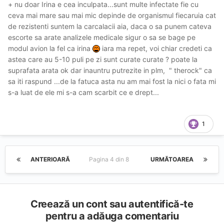
+ nu doar Irina e cea inculpata...sunt multe infectate fie cu
ceva mai mare sau mai mic depinde de organismul fiecaruia cat
de rezistenti suntem la carcalacii aia, daca o sa punem cateva
escorte sa arate analizele medicale sigur o sa se bage pe
modul avion la fel ca irina
iara ma repet, voi chiar credeti ca
astea care au 5-10 puli pe zi sunt curate curate ? poate la
suprafata arata ok dar inauntru putrezite in plm, " therock" ca
sa iti raspund ...de la fatuca asta nu am mai fost la nici o fata mi
s-a luat de ele mi s-a cam scarbit ce e drept...
1
ANTERIOARĂ
Pagina 4 din 8
URMĂTOAREA
Creează un cont sau autentifică-te
pentru a adăuga comentariu