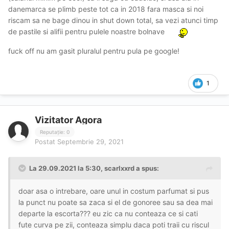
danemarca se plimb peste tot ca in 2018 fara masca si noi
riscam sa ne bage dinou in shut down total, sa vezi atunci timp
de pastile si alifii pentru pulele noastre bolnave
fuck off nu am gasit pluralul pentru pula pe google!
1
Vizitator Agora
Reputație: 0
Postat
Septembrie 29, 2021
La 29.09.2021 la 5:30,
scarlxxrd
a spus:
doar asa o intrebare, oare unul in costum parfumat si pus
la punct nu poate sa zaca si el de gonoree sau sa dea mai
departe la escorta??? eu zic ca nu conteaza ce si cati
fute curva pe zii, conteaza simplu daca poti traii cu riscul