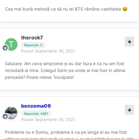
Cea mai bună metodă ca să nu iei BTS rămâne castitatea
😂
therock7
Reputație: 5
Postat
Septembrie 30, 2021
Salutare. Am ceva simptome și eu dar faza e ca nu am fost
niciodată la Irina. Colegul Sorin pe unde ai mai fost in ultima
perioada? Poate reiese “inculpata”
benzema09
Reputație: 4087
Postat
Septembrie 30, 2021
Problema nu e Sorinu, problema e ca pe langa el au mai fost
câteva zeci care mai mult ca sigur s-au mai plimbat și pe la alte