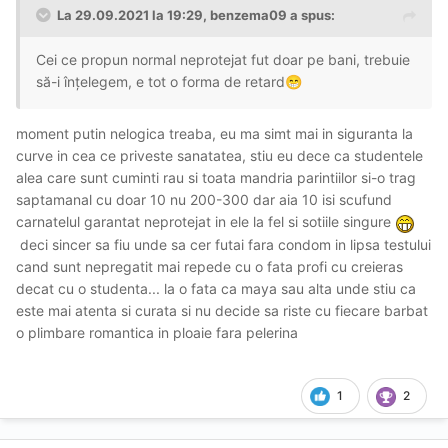
La 29.09.2021 la 19:29,
benzema09
a spus:
Cei ce propun normal neprotejat fut doar pe bani, trebuie
să-i înțelegem, e tot o forma de retard
😁
moment putin nelogica treaba, eu ma simt mai in siguranta la
curve in cea ce priveste sanatatea, stiu eu dece ca studentele
alea care sunt cuminti rau si toata mandria parintiilor si-o trag
saptamanal cu doar 10 nu 200-300 dar aia 10 isi scufund
carnatelul garantat neprotejat in ele la fel si sotiile singure
deci sincer sa fiu unde sa cer futai fara condom in lipsa testului
cand sunt nepregatit mai repede cu o fata profi cu creieras
decat cu o studenta... la o fata ca maya sau alta unde stiu ca
este mai atenta si curata si nu decide sa riste cu fiecare barbat
o plimbare romantica in ploaie fara pelerina
1
2