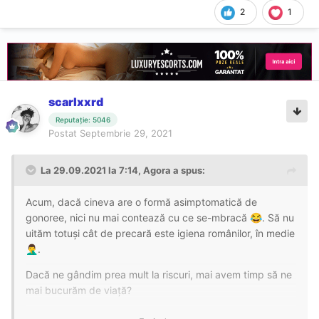
2
1
scarlxxrd
Reputație: 5046
Postat
Septembrie 29, 2021
La 29.09.2021 la 7:14,
Agora
a spus:
Acum, dacă cineva are o formă asimptomatică de
gonoree, nici nu mai contează cu ce se-mbracă
. Să nu
😂
uităm totuși cât de precară este igiena românilor, în medie
.
🤦‍♂️
Dacă ne gândim prea mult la riscuri, mai avem timp să ne
mai bucurăm de viață?