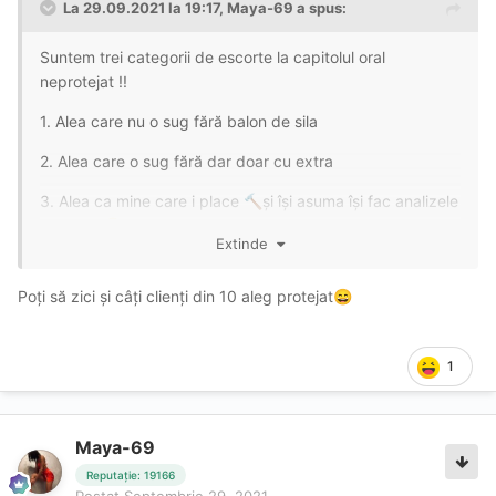
La 29.09.2021 la 19:17,
Maya-69
a spus:
Suntem trei categorii de escorte la capitolul oral
neprotejat !!
1. Alea care nu o sug fără balon de sila
2. Alea care o sug fără dar doar cu extra
3. Alea ca mine care i place
și își asuma își fac analizele
🔨
periodic
🤣
Extinde
p.s. Judecați-mă dacă greșesc , am vrut să vă dau și
punctul de vedere al unei escorte
🤓
Poți să zici și câți clienți din 10 aleg protejat
😄
1
Maya-69
Reputație: 19166
Postat
Septembrie 29, 2021