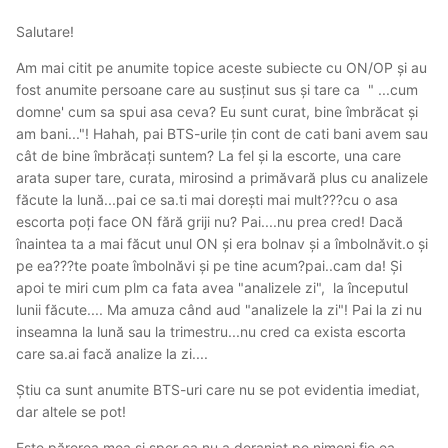
Salutare!
Am mai citit pe anumite topice aceste subiecte cu ON/OP și au
fost anumite persoane care au susținut sus și tare ca " ...cum
domne' cum sa spui asa ceva? Eu sunt curat, bine îmbrăcat și
am bani..."! Hahah, pai BTS-urile țin cont de cati bani avem sau
cât de bine îmbrăcați suntem? La fel și la escorte, una care
arata super tare, curata, mirosind a primăvară plus cu analizele
făcute la lună...pai ce sa.ti mai dorești mai mult???cu o asa
escorta poți face ON fără griji nu? Pai....nu prea cred! Dacă
înaintea ta a mai făcut unul ON și era bolnav și a îmbolnăvit.o și
pe ea???te poate îmbolnăvi și pe tine acum?pai..cam da! Și
apoi te miri cum plm ca fata avea "analizele zi", la începutul
lunii făcute.... Ma amuza când aud "analizele la zi"! Pai la zi nu
inseamna la lună sau la trimestru...nu cred ca exista escorta
care sa.ai facă analize la zi....
Știu ca sunt anumite BTS-uri care nu se pot evidentia imediat,
dar altele se pot!
Este părerea mea și sper ca nu a deranjat pe nimeni fie ea