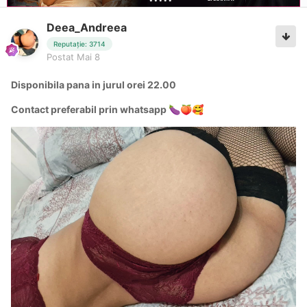
Deea_Andreea
Reputație: 3714
Postat
Mai 8
Disponibila pana in jurul orei 22.00
Contact preferabil prin whatsapp
🍆
🍑
🥰