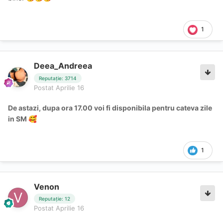
1
Deea_Andreea
Reputație: 3714
Postat
Aprilie 16
De astazi, dupa ora 17.00 voi fi disponibila pentru cateva zile
in SM
🥰
1
Venon
Reputație: 12
Postat
Aprilie 16