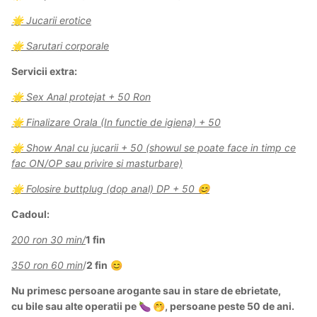
Jucarii erotice
🌟
Sarutari corporale
🌟
Servicii extra:
Sex Anal protejat
+
50
Ron
🌟
Finalizare
Orala
(In
functie
de
igiena) + 50
🌟
Show Anal cu jucarii
+
50 (showul
se poate face in timp ce
🌟
fac ON/OP sau privire si
masturbare)
Folosire buttplug (dop anal)
DP + 50
🌟
😊
Cadoul:
200 ron 30 min/
1 fin
350 ron 60 min
/
2 fin
😊
Nu primesc persoane
arogante
sau in stare de ebrietate,
cu
bile sau alte operatii pe
, persoane
peste 50 de ani.
🍆
🤭