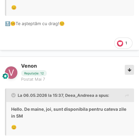
😊
Te așteptăm cu drag!
🔝
🤒
☺️
1
Venon
Reputație: 12
Postat
Mai 7
La 06.05.2026 la 15:37,
Deea_Andreea
a spus:
Hello. De maine, joi, sunt disponibila pentru cateva zile
in SM
😊