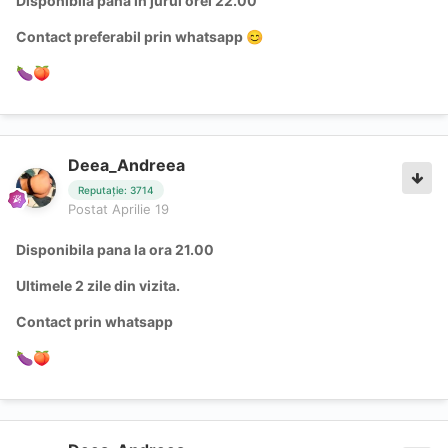
Disponibila pana in jurul orei 22.00
Contact preferabil prin whatsapp
😊
🍆
🍑
Deea_Andreea
Reputație: 3714
Postat
Aprilie 19
Disponibila pana la ora 21.00
Ultimele 2 zile din vizita.
Contact prin whatsapp
🍆
🍑