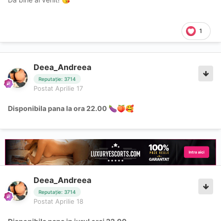
1
Deea_Andreea
Reputație: 3714
Postat
Aprilie 17
Disponibila pana la ora 22.00
🍆
🍑
🥰
Deea_Andreea
Reputație: 3714
Postat
Aprilie 18