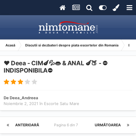
Acasă
Discutii si dezbateri despre piata escortelor din Romania
Esco
❤ Deea - CIM🍆💦👄 & ANAL 🍆🍑 - ⛔️
INDISPONIBILA⛔️
De
Deea_Andreea
Noiembrie 2, 2021
în
Escorte Satu Mare
ANTERIOARĂ
Pagina 6 din 7
URMĂTOAREA