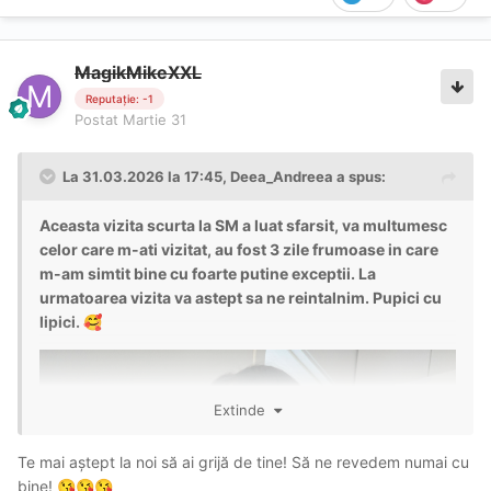
MagikMikeXXL
Reputație: -1
Postat
Martie 31
La 31.03.2026 la 17:45,
Deea_Andreea
a spus:
Aceasta vizita scurta la SM a luat sfarsit, va multumesc
celor care m-ati vizitat, au fost 3 zile frumoase in care
m-am simtit bine cu foarte putine exceptii. La
urmatoarea vizita va astept sa ne reintalnim. Pupici cu
lipici.
🥰
Extinde
Te mai aștept la noi să ai grijă de tine! Să ne revedem numai cu
bine!
😘
😘
😘