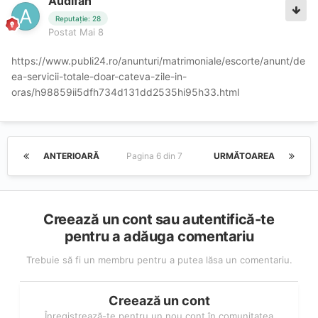
Audifan
Reputație: 28
Postat
Mai 8
https://www.publi24.ro/anunturi/matrimoniale/escorte/anunt/de
ea-servicii-totale-doar-cateva-zile-in-
oras/h98859ii5dfh734d131dd2535hi95h33.html
ANTERIOARĂ
Pagina 6 din 7
URMĂTOAREA
Creează un cont sau autentifică-te
pentru a adăuga comentariu
Trebuie să fi un membru pentru a putea lăsa un comentariu.
Creează un cont
Înregistrează-te pentru un nou cont în comunitatea