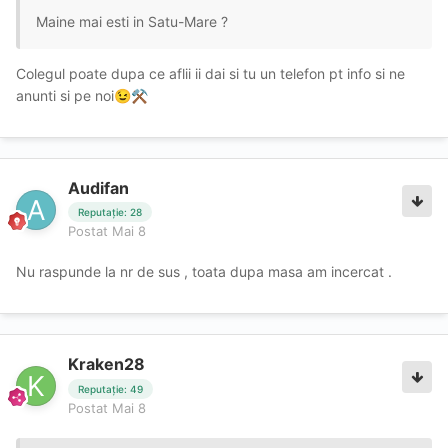
Maine mai esti in Satu-Mare ?
Colegul poate dupa ce aflii ii dai si tu un telefon pt info si ne
anunti si pe noi
😉
⚒️
Audifan
Reputație: 28
Postat
Mai 8
Nu raspunde la nr de sus , toata dupa masa am incercat .
Kraken28
Reputație: 49
Postat
Mai 8