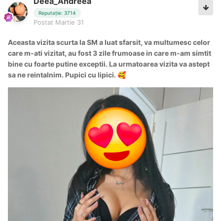
Deea_Andreea
Reputație: 3714
Postat
Martie 31
Aceasta vizita scurta la SM a luat sfarsit, va multumesc celor
care m-ati vizitat, au fost 3 zile frumoase in care m-am simtit
bine cu foarte putine exceptii. La urmatoarea vizita va astept
sa ne reintalnim. Pupici cu lipici.
🥰