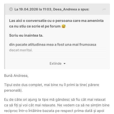
La 19.04.2026 la 11:03,
Deea_Andreea
a spus:
Las aici o conversatie cu o persoana care ma ameninta
ca nu stiu ce scrie el pe forum
😅
Scriu eu inaintea ta.
din pacate atitudinea mea a fost una mai frumoasa
decat meritai.
Pozele cu conversatia sunt pe acest link, asa sa nu te
Extinde
mai obosesti tu
😅
https://postimg.cc/gallery/QjcffQB
Bună Andreea,
Tipul este dus complet, mai bine nu îl primi la tine( părere
personală).
Eu de câte ori ajung la tipe mă gândesc să fiu cât mai relaxat
ca să fiți și voi cât mai relaxate. Ne vedem ca să ne simțim bine
reciproc într-o întâlnire bazata pe respect prima dată și apoi