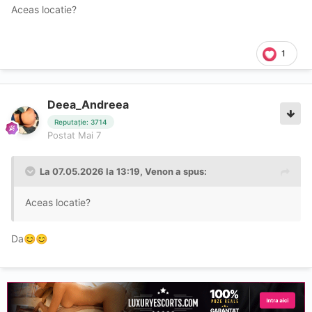
Aceas locatie?
1
Deea_Andreea
Reputație: 3714
Postat
Mai 7
La 07.05.2026 la 13:19,
Venon
a spus:
Aceas locatie?
Da
😊
😊