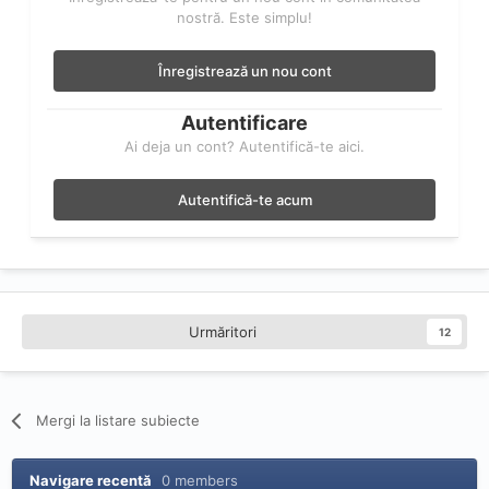
nostră. Este simplu!
Înregistrează un nou cont
Autentificare
Ai deja un cont? Autentifică-te aici.
Autentifică-te acum
Urmăritori
12
Mergi la listare subiecte
Navigare recentă
0 members