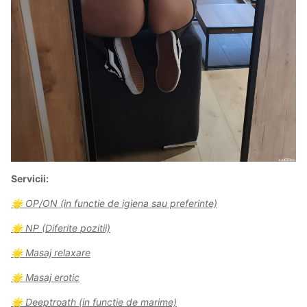
Servicii:
OP/ON
(in
functie de igiena sau preferinte)
🌟
NP (Diferite
pozitii)
🌟
Masaj
relaxare
🌟
Masaj erotic
🌟
Deeptroath (in
functie
de marime)
🌟