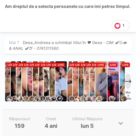
Am dreptul de a selecta persoanele cu
care imi petrec timpul.
1
Mai 7
Deea_Andreea
a schimbat titlul în
❤ Deea - CIM 🍆💦👄
& ANAL 🍆🍑 - 0741311560
Răspunsuri
Creat
Ultimul Răspuns
159
4 ani
Iun 5