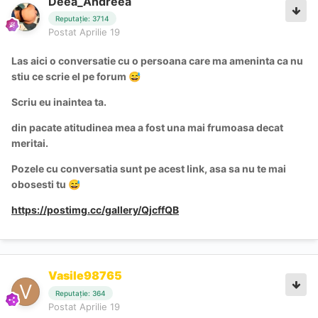
Deea_Andreea
Reputație: 3714
Postat
Aprilie 19
Las aici o conversatie cu o persoana care ma ameninta ca nu
stiu ce scrie el pe forum
😅
Scriu eu inaintea ta.
din pacate atitudinea mea a fost una mai frumoasa decat
meritai.
Pozele cu conversatia sunt pe acest link, asa sa nu te mai
obosesti tu
😅
https://postimg.cc/gallery/QjcffQB
Vasile98765
Reputație: 364
Postat
Aprilie 19