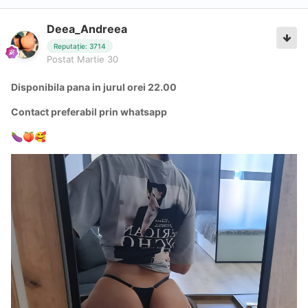
Deea_Andreea
Reputație: 3714
Postat
Martie 30
Disponibila pana in jurul orei 22.00
Contact preferabil prin whatsapp
🍆
🍑
🥰