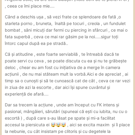
Prima finalizare a fost în doggy iar a doua pe sânii ei
, ceea ce îmi place mie....
super frumoși.
Când a deschis ușa , să vezi frate ce splendoare de fată ,o
Atitudine 10 fără graba , comunicativa, zambitiare, calma
starleta porno , bruneta, înaltă pe tocuri , creola , un fundulet
, îți induce o stare de bine, lipicioasa ....offff îmi venea sa
bombat , sâni micuți dar fermi cu piercing in sfârcuri , ce mai o
o iau acasă
fata superbă , ceva ce mai rar găsim pe la noi.....sigur toți
Fk 10, pasarica 10 , Fata are doar 20 de ani dar e foarte
întorc capul după ea pe stradă..
experimentata .
Că și atitudine , este foarte serviabilă , te întreabă dacă te
Igiena 10 ireproșabilă, Gfe 10 , cadou 300
poate servi cu ceva , se poate discuta cu ea și nu te grăbește
deloc , chear eu am fost cu inițiativa de a merge în camera
La final mi-a mulțumit pentru vizita, la fel și eu i-am
acțiunii , de nu mai stăteam mult la vorbă.Aici e de apreciat , ai
mulțumit pentru o asa aventura cu o asa fata frumoasă.
timp sa o cunoști și să te cunoască cat de cât , ceva ce rar vezi
in ziua de azi la escorte , dar aici își spune cuvântul și
Alessia îți mulțumesc încă o data pentru experienta foarte
experiență de afară....
frumoasa petrecuta alături de tine!
Dar sa trecem la acțiune , unde am început cu FK intens și
pasional, mângâieri, sărutări (spuneai că ești cu iubita, nu cu o
escortă ) , după care s-au lăsat pe spate și mi-a facilitat
accesul la piersicuta ei
, aici se excita maxim și îi place
🤯
🤯
🤯
la nebunie, cu cât insistam pe clitoris și cu degetele la