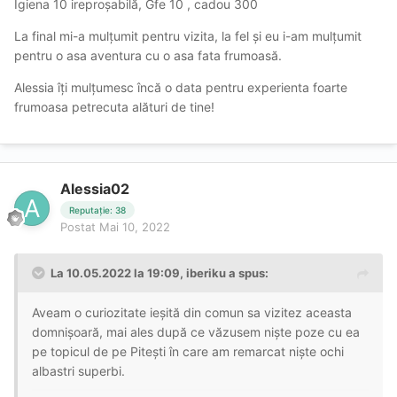
Igiena 10 ireproșabilă, Gfe 10 , cadou 300
La final mi-a mulțumit pentru vizita, la fel și eu i-am mulțumit
pentru o asa aventura cu o asa fata frumoasă.
Alessia îți mulțumesc încă o data pentru experienta foarte
frumoasa petrecuta alături de tine!
Alessia02
Reputație: 38
Postat
Mai 10, 2022
La 10.05.2022 la 19:09,
iberiku
a spus:
Aveam o curiozitate ieșită din comun sa vizitez aceasta
domnișoară, mai ales după ce văzusem niște poze cu ea
pe topicul de pe Pitești în care am remarcat niște ochi
albastri superbi.