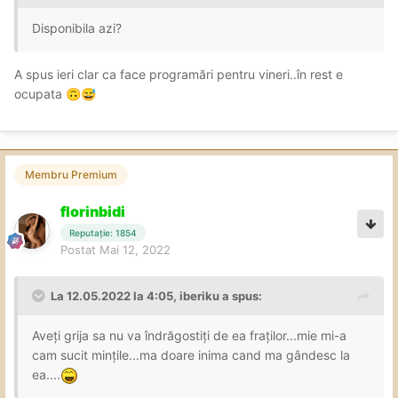
Disponibila azi?
A spus ieri clar ca face programări pentru vineri..în rest e
ocupata
🙃
😅
Membru Premium
florinbidi
Reputație: 1854
Postat
Mai 12, 2022
La 12.05.2022 la 4:05,
iberiku
a spus:
Aveți grija sa nu va îndrăgostiți de ea fraților...mie mi-a
cam sucit mințile...ma doare inima cand ma gândesc la
ea....