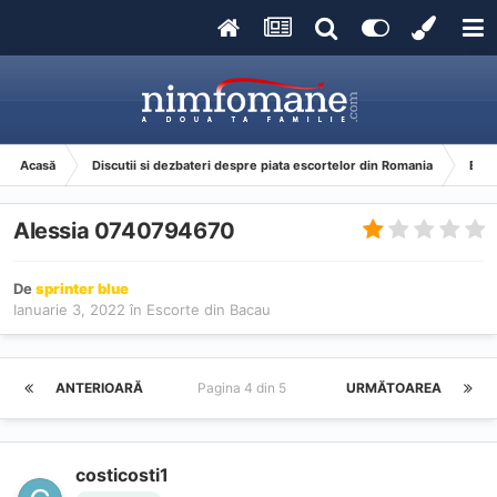
Acasă
Discutii si dezbateri despre piata escortelor din Romania
Esco
Alessia 0740794670
De
sprinter blue
Ianuarie 3, 2022
în
Escorte din Bacau
ANTERIOARĂ
Pagina 4 din 5
URMĂTOAREA
costicosti1