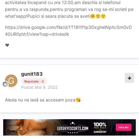
activitatea începand cu ora 12:00,am deschis si telefonul
pentru a va raspunde,pentru programari va rog sa-mi scrieti pe
what'sapp!Pupici si seara placuta sa aveti
🤗
😗
😗
https://drive.google.com/file/d/1T1BYPtp3DxghelNphcSmGvD
40UR0pVcf/view?usp=drivesdk
❤
gunit183
Reputație: -2
Postat
Mai 9, 2022
Alesia nu ne lasă sa accesam poza
😘