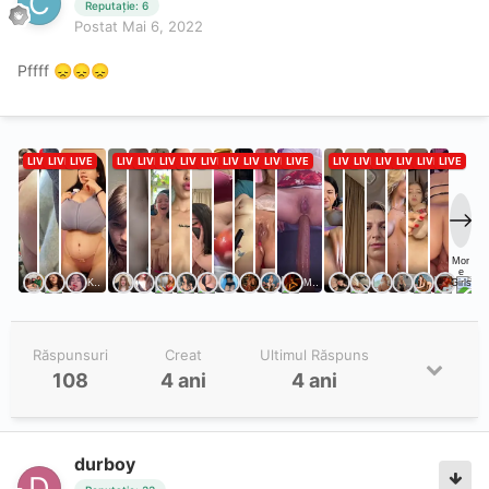
Reputație: 6
Postat
Mai 6, 2022
Pffff
😞
😞
😞
Răspunsuri
Creat
Ultimul Răspuns
108
4 ani
4 ani
durboy