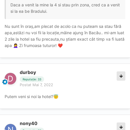
Daca a venit la mine la 4 si stau prin zona, cred ca a venit
si la ea be Bradului.
Nu sunt în oraș,am plecat de acolo ca nu puteam sa stau fără
apa,astăzi nu voi fii la locație,mâine ajung în Bacău.. mi-am luat
2 zile la hotel sa fiu precauta,nu știam exact cât timp va fi luată
apa
Zi frumoasa tuturor!
🤦‍♀️
❤️
durboy
Reputație: 33
Postat
Mai 7, 2022
Putem veni si noi la hotel?
😇
nony40