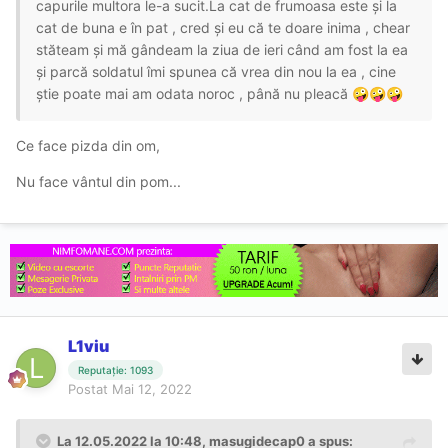
capurile multora le-a sucit.La cat de frumoasa este și la
cat de buna e în pat , cred și eu că te doare inima , chear
stăteam și mă gândeam la ziua de ieri când am fost la ea
și parcă soldatul îmi spunea că vrea din nou la ea , cine
știe poate mai am odata noroc , până nu pleacă
🤪
🤪
🤪
Ce face pizda din om,
Nu face vântul din pom...
L1viu
Reputație: 1093
Postat
Mai 12, 2022
La 12.05.2022 la 10:48,
masugidecap0
a spus: