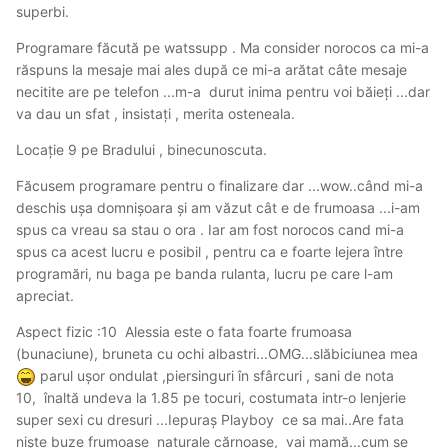
superbi.
Programare făcută pe watssupp . Ma consider norocos ca mi-a
răspuns la mesaje mai ales după ce mi-a arătat câte mesaje
necitite are pe telefon ...m-a durut inima pentru voi băieți ...dar
va dau un sfat , insistați , merita osteneala.
Locație 9 pe Bradului , binecunoscuta.
Făcusem programare pentru o finalizare dar ...wow..când mi-a
deschis ușa domnișoara și am văzut cât e de frumoasa ...i-am
spus ca vreau sa stau o ora . Iar am fost norocos cand mi-a
spus ca acest lucru e posibil , pentru ca e foarte lejera între
programări, nu baga pe banda rulanta, lucru pe care l-am
apreciat.
Aspect fizic :10 Alessia este o fata foarte frumoasa
(bunaciune), bruneta cu ochi albastri...OMG...slăbiciunea mea
parul ușor ondulat ,piersinguri în sfârcuri , sani de nota
10, înaltă undeva la 1.85 pe tocuri, costumata intr-o lenjerie
super sexi cu dresuri ...Iepuraș Playboy ce sa mai..Are fata
niște buze frumoase naturale cărnoase, vai mamă...cum se