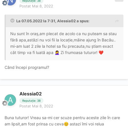
Reputație: 38
Postat
Mai 8, 2022
La 07.05.2022 la 7:31,
Alessia02
a spus:
Nu sunt în oraș,am plecat de acolo ca nu puteam sa stau
fără apa,astăzi nu voi fii la locație,mâine ajung în Bacău..
mi-am luat 2 zile la hotel sa fiu precauta,nu știam exact
cât timp va fi luată apa
Zi frumoasa tuturor!
🤦‍♀️
❤️
Când începi programul?
Alessia02
Reputație: 38
Postat
Mai 8, 2022
Buna tuturor! Vreau sa-mi cer scuze pentru aceste zile în care
am lipsit,am fost prinsa cu ceva
astazi îmi voi relua
😊