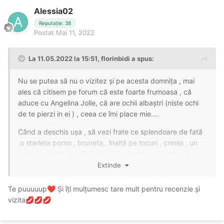
Alessia02
Reputație: 38
Postat
Mai 11, 2022
La 11.05.2022 la 15:51,
florinbidi
a spus:
Nu se putea să nu o vizitez și pe acesta domnița , mai
ales că citisem pe forum că este foarte frumoasa , că
aduce cu Angelina Jolie, că are ochii albaștri (niste ochi
de te pierzi in ei ) , ceea ce îmi place mie....
Când a deschis ușa , să vezi frate ce splendoare de fată
,o starleta porno , bruneta, înaltă pe tocuri , creola , un
fundulet bombat , sâni micuți dar fermi cu piercing in
sfârcuri , ce mai o fata superbă , ceva ce mai rar găsim
Extinde
pe la noi.....sigur toți întorc capul după ea pe stradă..
Te puuuuup
Și îți mulțumesc tare mult pentru recenzie și
❤️
Că și atitudine , este foarte serviabilă , te întreabă dacă te
vizita
💋
💋
💋
poate servi cu ceva , se poate discuta cu ea și nu te
grăbește deloc , chear eu am fost cu inițiativa de a merge