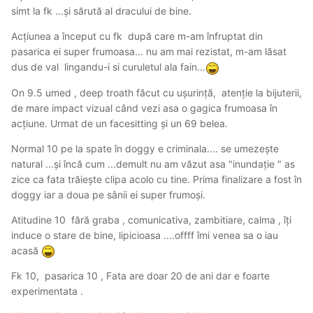
simt la fk ...și sărută al dracului de bine.
Acțiunea a început cu fk după care m-am înfruptat din
pasarica ei super frumoasa... nu am mai rezistat, m-am lăsat
dus de val lingandu-i si curuletul ala fain...
On 9.5 umed , deep troath făcut cu ușurință, atenție la bijuterii,
de mare impact vizual când vezi asa o gagica frumoasa în
acțiune. Urmat de un facesitting și un 69 belea.
Normal 10 pe la spate în doggy e criminala.... se umezește
natural ...și încă cum ...demult nu am văzut asa "inundație " as
zice ca fata trăiește clipa acolo cu tine. Prima finalizare a fost în
doggy iar a doua pe sânii ei super frumoși.
Atitudine 10 fără graba , comunicativa, zambitiare, calma , îți
induce o stare de bine, lipicioasa ....offff îmi venea sa o iau
acasă
Fk 10, pasarica 10 , Fata are doar 20 de ani dar e foarte
experimentata .