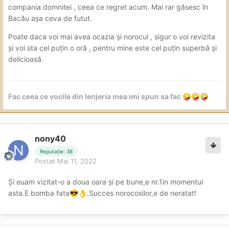
compania domnitei , ceea ce regret acum. Mai rar găsesc în
Bacău așa ceva de futut.
Poate daca voi mai avea ocazia și norocul , sigur o voi revizita
și voi sta cel puțin o oră , pentru mine este cel puțin superbă și
delicioasă.
Fac ceea ce vocile din lenjeria mea imi spun sa fac
🤪
🤪
🤪
nony40
Reputație: 38
Postat
Mai 11, 2022
Și euam vizitat-o a doua oara și pe bune,e nr.1in momentul
asta.E bomba fata
.Succes norocosilor,e de neratat!
😎
👌