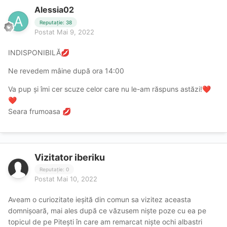
Alessia02
Reputație: 38
Postat
Mai 9, 2022
INDISPONIBILĂ
💋
Ne revedem mâine după ora 14:00
Va pup și îmi cer scuze celor care nu le-am răspuns astăzi!
❤️
❤️
Seara frumoasa
💋
Vizitator iberiku
Reputație: 0
Postat
Mai 10, 2022
Aveam o curiozitate ieșită din comun sa vizitez aceasta
domnișoară, mai ales după ce văzusem niște poze cu ea pe
topicul de pe Pitești în care am remarcat niște ochi albastri