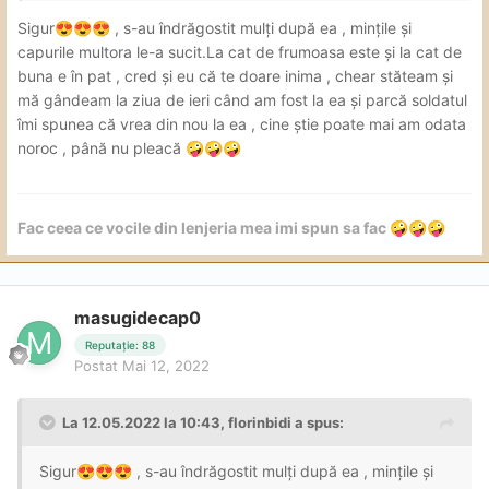
Sigur
, s-au îndrăgostit mulți după ea , mințile și
😍
😍
😍
capurile multora le-a sucit.La cat de frumoasa este și la cat de
buna e în pat , cred și eu că te doare inima , chear stăteam și
mă gândeam la ziua de ieri când am fost la ea și parcă soldatul
îmi spunea că vrea din nou la ea , cine știe poate mai am odata
noroc , până nu pleacă
🤪
🤪
🤪
Fac ceea ce vocile din lenjeria mea imi spun sa fac
🤪
🤪
🤪
masugidecap0
Reputație: 88
Postat
Mai 12, 2022
La 12.05.2022 la 10:43,
florinbidi
a spus:
Sigur
, s-au îndrăgostit mulți după ea , mințile și
😍
😍
😍