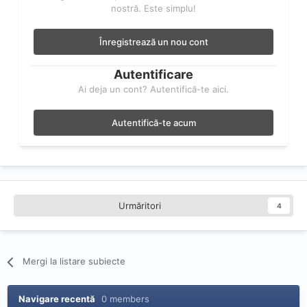
nostră. Este simplu!
Înregistrează un nou cont
Autentificare
Ai deja un cont? Autentifică-te aici.
Autentifică-te acum
Urmăritori
4
Mergi la listare subiecte
Navigare recentă
0 members