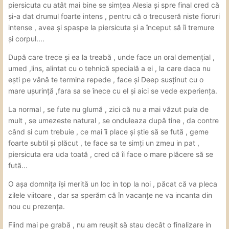
piersicuta cu atât mai bine se simțea Alesia și spre final cred că
și-a dat drumul foarte intens , pentru că o trecuseră niste fioruri
intense , avea și spaspe la piersicuta și a început să îi tremure
și corpul....
După care trece și ea la treabă , unde face un oral demențial ,
umed ,lins, alintat cu o tehnică specială a ei , la care daca nu
ești pe vână te termina repede , face și Deep susținut cu o
mare ușurință ,fara sa se înece cu el și aici se vede experiența.
La normal , se fute nu glumă , zici că nu a mai văzut pula de
mult , se umezeste natural , se onduleaza după tine , da contre
când si cum trebuie , ce mai îi place și știe să se fută , geme
foarte subtil și plăcut , te face sa te simți un zmeu in pat ,
piersicuta era uda toată , cred că îi face o mare plăcere să se
fută...
O așa domnița își merită un loc in top la noi , păcat că va pleca
zilele viitoare , dar sa sperăm că în vacanțe ne va incanta din
nou cu prezența.
Fiind mai pe grabă , nu am reușit să stau decât o finalizare in