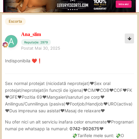
Escorta
Ana_slim
Reputație: 2979
Postat
Mai 30, 2025
Indisponibila
❤️
❗
Sex
normal protejat (niciodată neprotejat)❤Sex oral
protejat/neprotejat(in
funcții de igiena)❤CIM❤COB❤COF❤FK
❤GFE❤Pozitia 69❤Mangaieri/saruturi pe corp❤
Anilingus/Cunnilingus (pasiva)❤Footjob/Handjob❤URO(activa)
❤Dus impreuna sau asistat❤Masaj de relaxare❤
Nu ofer nici un alt serviciu inafara celor enumerate❤Programari
numai pe whatsapp la numarul:
0742-902675❤
Tarifele mele sunt:
O
💸
💸