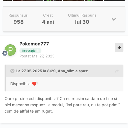
persoane cu care nu doresc să
colaborez.
Răspunsuri
Creat
Ultimul Răspuns
958
4 ani
Iul 30
In mesaj , Va rog să Precizați ziua
🔴
și ora când doriți sa ne vedem .
Pokemon777
Verific in agenda si revin cu un
Reputație: 1
Postat
Mai 27, 2025
răspuns sau
o alta varianta .
La 27.05.2025 la 8:29,
Ana_slim
a spus:
Promit sa revin cu un răspuns ,
cât
🔜
Disponibila
!
❤️
de repede se poate .
Daca nu reușesc sa răspund in timp
🔴
Oare pt cine esti disponibila? Ca nu reusim sa dam de tine si
util , va rog să reveniți când timpul va
nici macar sa raspunzi la modul, “imi pare rau, nu te pot primi”
cum de altfel te am rugat.
permite .
. InsistațI, nu ma
🤗
supăr
!
😘