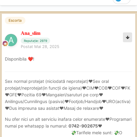
Escorta
Ana_slim
Reputație: 2979
Postat
Mai 28, 2025
Disponibila
!
❤️
Sex
normal protejat (niciodată neprotejat)❤Sex oral
protejat/neprotejat(in
funcții de igiena)❤CIM❤COB❤COF❤FK
❤GFE❤Pozitia 69❤Mangaieri/saruturi pe corp❤
Anilingus/Cunnilingus (pasiva)❤Footjob/Handjob❤URO(activa)
❤Dus impreuna sau asistat❤Masaj de relaxare❤
Nu ofer nici un alt serviciu inafara celor enumerate❤Programari
numai pe whatsapp la numarul:
0742-902675❤
Tarifele mele sunt:
O
💸
💸