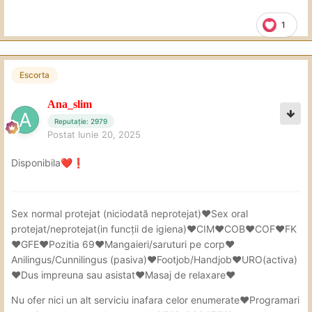
1
Escorta
Ana_slim
Reputație: 2979
Postat
Iunie 20, 2025
Disponibila
❤️
❗
Sex
normal protejat (niciodată neprotejat)❤Sex oral
protejat/neprotejat(in
funcții de igiena)❤CIM❤COB❤COF❤FK
❤GFE❤Pozitia 69❤Mangaieri/saruturi pe corp❤
Anilingus/Cunnilingus (pasiva)❤Footjob/Handjob❤URO(activa)
❤Dus impreuna sau asistat❤Masaj de relaxare❤
Nu ofer nici un alt serviciu inafara celor enumerate❤Programari