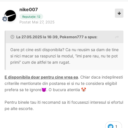
nike007
Reputație: 12
Postat
Mai 27, 2025
La 27.05.2025 la 16:39,
Pokemon777
a spus:
Oare pt cine esti disponibila? Ca nu reusim sa dam de tine
si nici macar sa raspunzi la modul, “imi pare rau, nu te pot
primi” cum de altfel te am rugat.
E disponibila doar pentru cine vrea ea
. Chiar daca indeplinesti
criteriile mentionate din postarea ei si nu te considera eligibil
prefera sa te ignore
. O bucura atentia
😈
🤡
Pentru binele tau iti recomand sa iti focuseszi interesul si efortul
pe alte escorte.
1