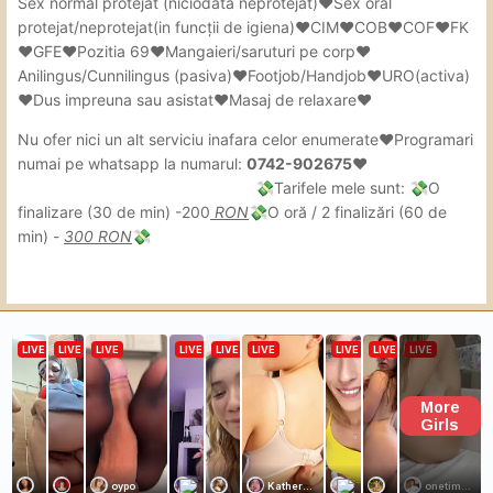
Sex
normal protejat (niciodată neprotejat)❤Sex oral
Nu răspund la apelurile
📞
protejat/neprotejat(in
funcții de igiena)❤CIM❤COB❤COF❤FK
❤GFE❤Pozitia 69❤Mangaieri/saruturi pe corp❤
telefonice
in timpul programului
❗
Anilingus/Cunnilingus (pasiva)❤Footjob/Handjob❤URO(activa)
❤Dus impreuna sau asistat❤Masaj de relaxare❤
️Nu Răspund mesajelor de genul
⛔
Nu ofer nici un alt serviciu inafara celor enumerate❤Programari
numai pe whatsapp la numarul:
0742-902675❤
“Buna , ce faci”. Eu sunt bine
, sunt
😀
Tarifele mele sunt:
O
💸
💸
sigură ca și voi
.
😉
finalizare (30 de min) -200
RON
O oră / 2 finalizări (60 de
💸
min) -
300 RON
💸
Rugămintea mea este sa
🔴
specificați pana la ce ora pot sa vă
răspund, însă si câteva cuvinte
despre voi , sunt binevenite.
Fotografie la Whatsapps sau
în privat
este important deoarece sunt