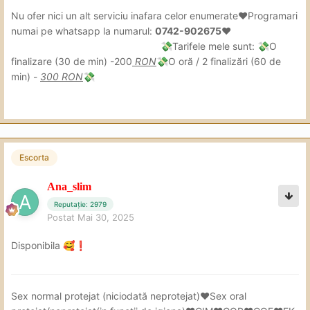
Nu ofer nici un alt serviciu inafara celor enumerate❤Programari
numai pe whatsapp la numarul:
0742-902675❤
Tarifele mele sunt:
O
💸
💸
finalizare (30 de min) -200
RON
O oră / 2 finalizări (60 de
💸
min) -
300 RON
💸
Escorta
Ana_slim
Reputație: 2979
Postat
Mai 30, 2025
Disponibila
🥰
❗
Sex
normal protejat (niciodată neprotejat)❤Sex oral