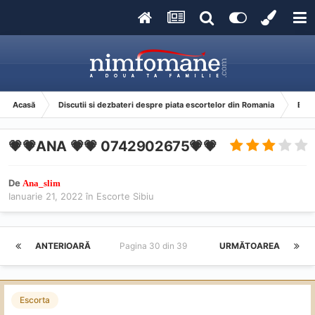
Acasă
Discutii si dezbateri despre piata escortelor din Romania
Esco
💗💗ANA 💗💗 0742902675💗💗
De
Ana_slim
Ianuarie 21, 2022
în
Escorte Sibiu
ANTERIOARĂ
Pagina 30 din 39
URMĂTOAREA
Escorta