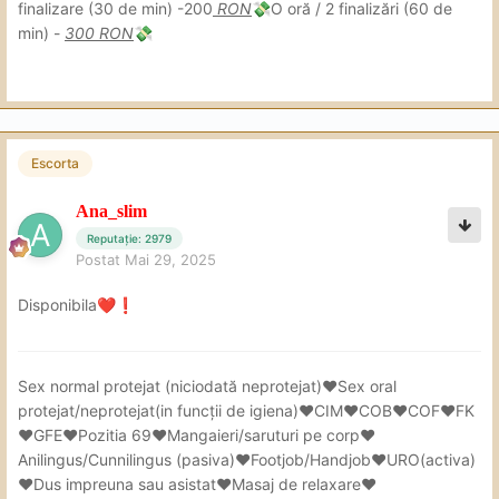
finalizare (30 de min) -200
RON
O oră / 2 finalizări (60 de
💸
min) -
300 RON
💸
Escorta
Ana_slim
Reputație: 2979
Postat
Mai 29, 2025
Disponibila
❤️
❗
Sex
normal protejat (niciodată neprotejat)❤Sex oral
protejat/neprotejat(in
funcții de igiena)❤CIM❤COB❤COF❤FK
❤GFE❤Pozitia 69❤Mangaieri/saruturi pe corp❤
Anilingus/Cunnilingus (pasiva)❤Footjob/Handjob❤URO(activa)
❤Dus impreuna sau asistat❤Masaj de relaxare❤