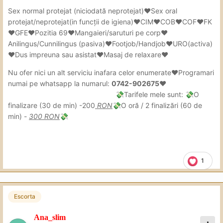
Sex
normal protejat (niciodată neprotejat)❤Sex oral
protejat/neprotejat(in
funcții de igiena)❤CIM❤COB❤COF❤FK
❤GFE❤Pozitia 69❤Mangaieri/saruturi pe corp❤
Anilingus/Cunnilingus (pasiva)❤Footjob/Handjob❤URO(activa)
❤Dus impreuna sau asistat❤Masaj de relaxare❤
Nu ofer nici un alt serviciu inafara celor enumerate❤Programari
numai pe whatsapp la numarul:
0742-902675❤
Tarifele mele sunt:
O
💸
💸
finalizare (30 de min) -200
RON
O oră / 2 finalizări (60 de
💸
min) -
300 RON
💸
1
Escorta
Ana_slim