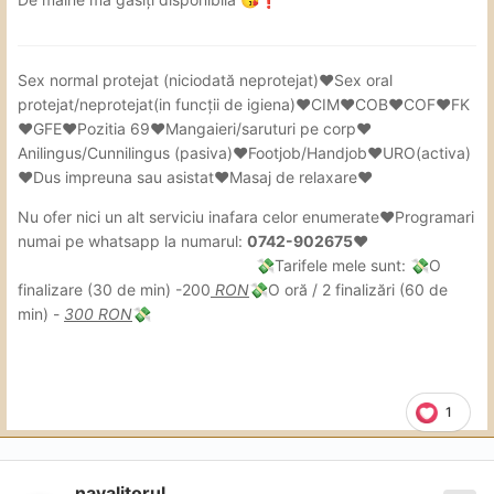
Sex
normal protejat (niciodată neprotejat)❤Sex oral
protejat/neprotejat(in
funcții de igiena)❤CIM❤COB❤COF❤FK
❤GFE❤Pozitia 69❤Mangaieri/saruturi pe corp❤
Anilingus/Cunnilingus (pasiva)❤Footjob/Handjob❤URO(activa)
❤Dus impreuna sau asistat❤Masaj de relaxare❤
Nu ofer nici un alt serviciu inafara celor enumerate❤Programari
numai pe whatsapp la numarul:
0742-902675❤
Tarifele mele sunt:
O
💸
💸
finalizare (30 de min) -200
RON
O oră / 2 finalizări (60 de
💸
min) -
300 RON
💸
1
navalitorul