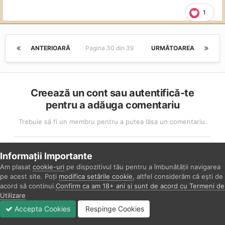
1
ANTERIOARĂ
Pagina 30 din 39
URMĂTOAREA
Creează un cont sau autentifică-te
pentru a adăuga comentariu
Trebuie să fi un membru pentru a putea lăsa un comentariu.
Creează un cont
Informații Importante
Înregistrează-te pentru un nou cont în comunitatea
Am plasat
cookie-uri
pe dispozitivul tău pentru a îmbunătății navigarea
nostră. Este simplu!
pe acest site. Poți
modifica setările cookie
, altfel considerăm că ești de
acord să continui.
Confirm ca am 18+ ani si sunt de acord cu Termeni de
Utilizare
Înregistrează un nou cont
Accepta Cookies
Respinge Cookies
Forumuri
Necitit
Autentificare
Înregistrare
Mai Mult
Autentificare