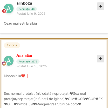
alinboza
Reputație: 43
Postat
Iulie 9, 2025
Ceau mai esti la sibiu
Escorta
Ana_slim
Reputație: 2979
Postat
Iulie 10, 2025
Disponibila
❤️
❗
Sex
normal protejat (niciodată neprotejat)❤Sex oral
protejat/neprotejat(in
funcții de igiena)❤CIM❤COB❤COF❤FK
❤GFE❤Pozitia 69❤Mangaieri/saruturi pe corp❤