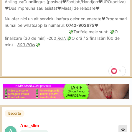
Anilingus/Cunnilingus (pasiva)❤Footjob/Handjob❤URO(activa)
❤Dus impreuna sau asistat❤Masaj de relaxare❤
Nu ofer nici un alt serviciu inafara celor enumerate❤Programari
numai pe whatsapp la numarul:
0742-902675❤
Tarifele mele sunt:
O
💸
💸
finalizare (30 de min) -200
RON
O oră / 2 finalizări (60 de
💸
min) -
300 RON
💸
1
Escorta
Ana_slim