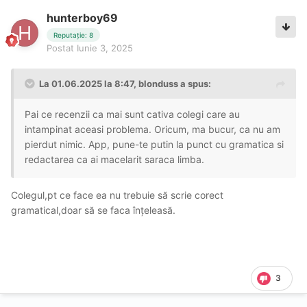
hunterboy69
Reputație: 8
Postat
Iunie 3, 2025
La 01.06.2025 la 8:47,
blonduss
a spus:
Pai ce recenzii ca mai sunt cativa colegi care au
intampinat aceasi problema. Oricum, ma bucur, ca nu am
pierdut nimic. App, pune-te putin la punct cu gramatica si
redactarea ca ai macelarit saraca limba.
Colegul,pt ce face ea nu trebuie să scrie corect
gramatical,doar să se faca înțeleasă.
3