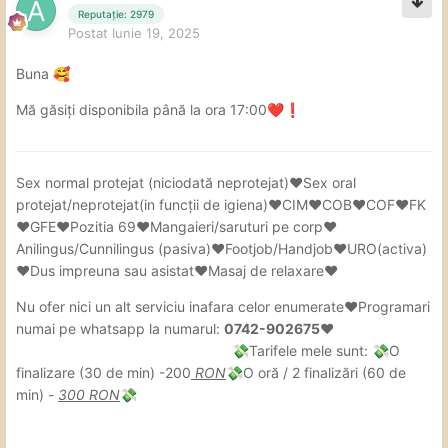
Reputație: 2979
Postat
Iunie 19, 2025
Buna
🥰
Mă găsiți disponibila până la ora 17:00
❤️
❗
Sex
normal protejat (niciodată neprotejat)❤Sex oral
protejat/neprotejat(in
funcții de igiena)❤CIM❤COB❤COF❤FK
❤GFE❤Pozitia 69❤Mangaieri/saruturi pe corp❤
Anilingus/Cunnilingus (pasiva)❤Footjob/Handjob❤URO(activa)
❤Dus impreuna sau asistat❤Masaj de relaxare❤
Nu ofer nici un alt serviciu inafara celor enumerate❤Programari
numai pe whatsapp la numarul:
0742-902675❤
Tarifele mele sunt:
O
💸
💸
finalizare (30 de min) -200
RON
O oră / 2 finalizări (60 de
💸
min) -
300 RON
💸