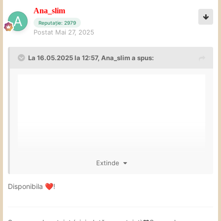
Ana_slim
Reputație: 2979
Postat
Mai 27, 2025
La 16.05.2025 la 12:57,
Ana_slim
a spus:
Extinde
Metoda de contact pt programări
☎️
Disponibila
!
❤️
: mesaj pe WhatsApp
la numărul 0742902675