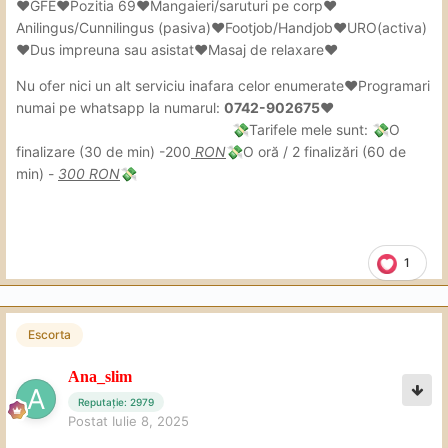
❤GFE❤Pozitia 69❤Mangaieri/saruturi pe corp❤
Anilingus/Cunnilingus (pasiva)❤Footjob/Handjob❤URO(activa)
❤Dus impreuna sau asistat❤Masaj de relaxare❤
Nu ofer nici un alt serviciu inafara celor enumerate❤Programari
numai pe whatsapp la numarul:
0742-902675❤
Tarifele mele sunt:
O
💸
💸
finalizare (30 de min) -200
RON
O oră / 2 finalizări (60 de
💸
min) -
300 RON
💸
1
Escorta
Ana_slim
Reputație: 2979
Postat
Iulie 8, 2025