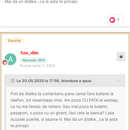
Mai da un dislike...ca la asta te pricepi.
1
Escorta
Ana_slim
Reputație: 2979
Postat
Iunie 1, 2025
La 30.05.2025 la 17:56,
blonduss
a spus:
Poti da dislike la comentariu pana ramai fara baterie la
telefon, tot neserioasa rmai. Am poza CU FATA la watsap,
ca nu ma feresc de nimeni. Sau vrei poza la buletin,
pasaport, o poza cu un girant, faci rate la banca? Lasa
scuzele puerile, si asuma-ti. Mai da un dislike...ca la asta
te pricepi.