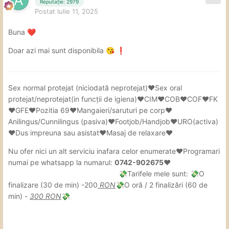
Reputație: 2979
Postat
Iulie 11, 2025
Buna
❤️
Doar azi mai sunt disponibila
😘
❗
Sex
normal protejat (niciodată neprotejat)❤Sex oral
protejat/neprotejat(in
funcții de igiena)❤CIM❤COB❤COF❤FK
❤GFE❤Pozitia 69❤Mangaieri/saruturi pe corp❤
Anilingus/Cunnilingus (pasiva)❤Footjob/Handjob❤URO(activa)
❤Dus impreuna sau asistat❤Masaj de relaxare❤
Nu ofer nici un alt serviciu inafara celor enumerate❤Programari
numai pe whatsapp la numarul:
0742-902675❤
Tarifele mele sunt:
O
💸
💸
finalizare (30 de min) -200
RON
O oră / 2 finalizări (60 de
💸
min) -
300 RON
💸