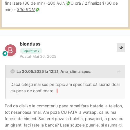
finalizare (30 de min) -200
RON
O oră / 2 finalizări (60 de
💸
min) -
300 RON
💸
blonduss
Reputație: 7
Postat
Mai 30, 2025
La 30.05.2025 la 12:21,
Ana_slim
a spus:
Dacă citești mai sus pe topic am specificat că lucrez doar
cu poza de confirmare
❗
Poti da dislike la comentariu pana ramai fara baterie la telefon,
tot neserioasa rmai. Am poza CU FATA la watsap, ca nu ma
feresc de nimeni. Sau vrei poza la buletin, pasaport, o poza cu
un girant, faci rate la banca? Lasa scuzele puerile, si asuma-ti.