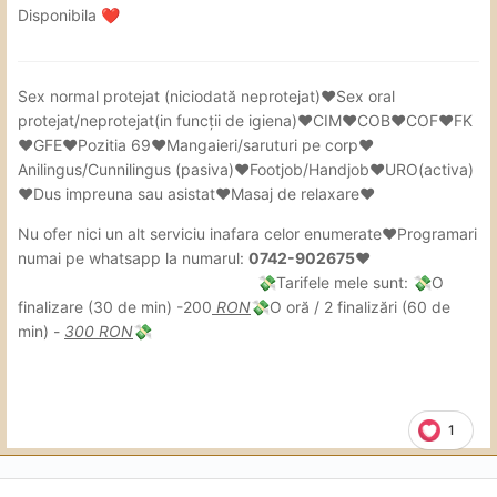
Disponibila
❤️
Sex
normal protejat (niciodată neprotejat)❤Sex oral
protejat/neprotejat(in
funcții de igiena)❤CIM❤COB❤COF❤FK
❤GFE❤Pozitia 69❤Mangaieri/saruturi pe corp❤
Anilingus/Cunnilingus (pasiva)❤Footjob/Handjob❤URO(activa)
❤Dus impreuna sau asistat❤Masaj de relaxare❤
Nu ofer nici un alt serviciu inafara celor enumerate❤Programari
numai pe whatsapp la numarul:
0742-902675❤
Tarifele mele sunt:
O
💸
💸
finalizare (30 de min) -200
RON
O oră / 2 finalizări (60 de
💸
min) -
300 RON
💸
1