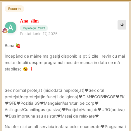
Escorta
Ana_slim
Reputație: 2979
Postat
Iunie 17, 2025
Buna
🍓
Începând de mâine mă găsiți disponibila pt 3 zile , revin cu mai
multe detalii despre programul meu de munca in data ce mă
stabilesc
😘
❗
Sex
normal protejat (niciodată neprotejat)❤Sex oral
protejat/neprotejat(in
funcții de igiena)❤CIM❤COB❤COF❤FK
❤GFE❤Pozitia 69❤Mangaieri/saruturi pe corp❤
Anilingus/Cunnilingus (pasiva)❤Footjob/Handjob❤URO(activa)
❤Dus impreuna sau asistat❤Masaj de relaxare❤
Nu ofer nici un alt serviciu inafara celor enumerate❤Programari