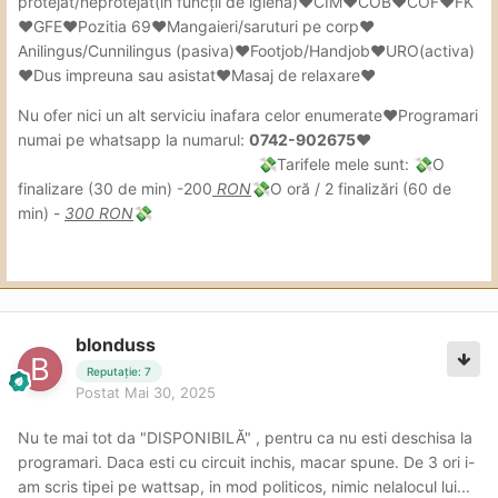
protejat/neprotejat(in
funcții de igiena)❤CIM❤COB❤COF❤FK
❤GFE❤Pozitia 69❤Mangaieri/saruturi pe corp❤
Anilingus/Cunnilingus (pasiva)❤Footjob/Handjob❤URO(activa)
❤Dus impreuna sau asistat❤Masaj de relaxare❤
Nu ofer nici un alt serviciu inafara celor enumerate❤Programari
numai pe whatsapp la numarul:
0742-902675❤
Tarifele mele sunt:
O
💸
💸
finalizare (30 de min) -200
RON
O oră / 2 finalizări (60 de
💸
min) -
300 RON
💸
blonduss
Reputație: 7
Postat
Mai 30, 2025
Nu te mai tot da "DISPONIBILĂ" , pentru ca nu esti deschisa la
programari. Daca esti cu circuit inchis, macar spune. De 3 ori i-
am scris tipei pe wattsap, in mod politicos, nimic nelalocul lui...