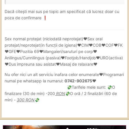
Dacă citești mai sus pe topic am specificat că lucrez doar cu
poza de confirmare
❗
Sex
normal protejat (niciodată neprotejat)❤Sex oral
protejat/neprotejat(in
funcții de igiena)❤CIM❤COB❤COF❤FK
❤GFE❤Pozitia 69❤Mangaieri/saruturi pe corp❤
Anilingus/Cunnilingus (pasiva)❤Footjob/Handjob❤URO(activa)
❤Dus impreuna sau asistat❤Masaj de relaxare❤
Nu ofer nici un alt serviciu inafara celor enumerate❤Programari
numai pe whatsapp la numarul:
0742-902675❤
Tarifele mele sunt:
O
💸
💸
finalizare (30 de min) -200
RON
O oră / 2 finalizări (60 de
💸
min) -
300 RON
💸