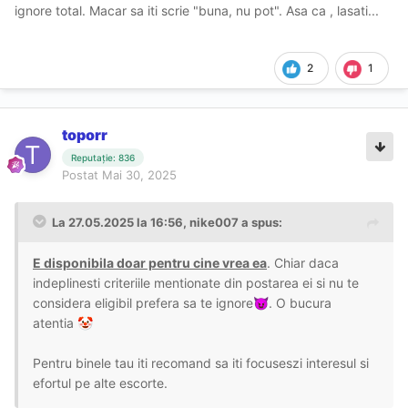
ignore total. Macar sa iti scrie "buna, nu pot". Asa ca , lasati...
2
1
toporr
Reputație: 836
Postat
Mai 30, 2025
La 27.05.2025 la 16:56,
nike007
a spus:
E disponibila doar pentru cine vrea ea
. Chiar daca
indeplinesti criteriile mentionate din postarea ei si nu te
considera eligibil prefera sa te ignore
. O bucura
😈
atentia
🤡
Pentru binele tau iti recomand sa iti focuseszi interesul si
efortul pe alte escorte.