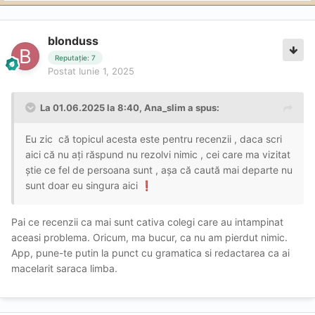
blonduss
Reputație: 7
Postat
Iunie 1, 2025
La 01.06.2025 la 8:40,
Ana_slim
a spus:
Eu zic că topicul acesta este pentru recenzii , daca scri
aici că nu ați răspund nu rezolvi nimic , cei care ma vizitat
știe ce fel de persoana sunt , așa că caută mai departe nu
sunt doar eu singura aici
❗
Pai ce recenzii ca mai sunt cativa colegi care au intampinat
aceasi problema. Oricum, ma bucur, ca nu am pierdut nimic.
App, pune-te putin la punct cu gramatica si redactarea ca ai
macelarit saraca limba.