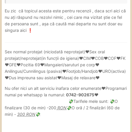
Eu zic că topicul acesta este pentru recenzii , daca scri aici că
nu ați răspund nu rezolvi nimic , cei care ma vizitat știe ce fel
de persoana sunt , așa că caută mai departe nu sunt doar eu
singura aici
❗
Sex
normal protejat (niciodată neprotejat)❤Sex oral
protejat/neprotejat(in
funcții de igiena)❤CIM❤COB❤COF❤FK
❤GFE❤Pozitia 69❤Mangaieri/saruturi pe corp❤
Anilingus/Cunnilingus (pasiva)❤Footjob/Handjob❤URO(activa)
❤Dus impreuna sau asistat❤Masaj de relaxare❤
Nu ofer nici un alt serviciu inafara celor enumerate❤Programari
numai pe whatsapp la numarul:
0742-902675❤
Tarifele mele sunt:
O
💸
💸
finalizare (30 de min) -200
RON
O oră / 2 finalizări (60 de
💸
min) -
300 RON
💸