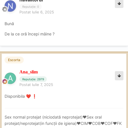
Reputație: 0
Postat
Iulie 6, 2025
Bună
De la ce oră începi mâine ?
Escorta
Ana_slim
Reputație: 2979
Postat
Iulie 7, 2025
Disponibila
❤️
❗
Sex
normal protejat (niciodată neprotejat)❤Sex oral
protejat/neprotejat(in
funcții de igiena)❤CIM❤COB❤COF❤FK