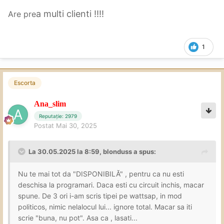
a multi clienti !!!!
Are pre
1
Escorta
Ana_slim
Reputație: 2979
Postat
Mai 30, 2025
La 30.05.2025 la 8:59,
blonduss
a spus:
Nu te mai tot da "DISPONIBILĂ" , pentru ca nu esti
deschisa la programari. Daca esti cu circuit inchis, macar
spune. De 3 ori i-am scris tipei pe wattsap, in mod
politicos, nimic nelalocul lui... ignore total. Macar sa iti
scrie "buna, nu pot". Asa ca , lasati...