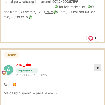
numai pe whatsapp la numarul:
0742-902675❤
Tarifele mele sunt:
O
💸
💸
finalizare (30 de min) -200
RON
O oră / 2 finalizări (60 de
💸
min) -
300 RON
💸
1
Escorta
Ana_slim
Reputație: 2979
Postat
Iunie 18, 2025
Buna
🥰
Mă găsiți disponibila până la ora 17:00!