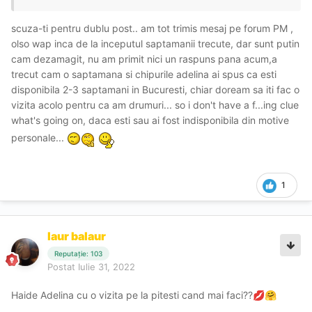
scuza-ti pentru dublu post.. am tot trimis mesaj pe forum PM ,
olso wap inca de la inceputul saptamanii trecute, dar sunt putin
cam dezamagit, nu am primit nici un raspuns pana acum,a
trecut cam o saptamana si chipurile adelina ai spus ca esti
disponibila 2-3 saptamani in Bucuresti, chiar doream sa iti fac o
vizita acolo pentru ca am drumuri... so i don't have a f...ing clue
what's going on, daca esti sau ai fost indisponibila din motive
personale...
1
laur balaur
Reputație: 103
Postat
Iulie 31, 2022
Haide Adelina cu o vizita pe la pitesti cand mai faci??
💋
🤗