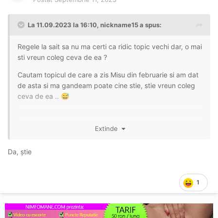
La 11.09.2023 la 16:10,
nickname15
a spus:
Regele la sait sa nu ma certi ca ridic topic vechi dar, o mai
sti vreun coleg ceva de ea ?
Cautam topicul de care a zis Misu din februarie si am dat
de asta si ma gandeam poate cine stie, stie vreun coleg
ceva de ea ..
😅
Extinde
Nu inteleg de ce nu "poate"
sa copieze
@Misuursulet
link ul ..
Da, știe
1