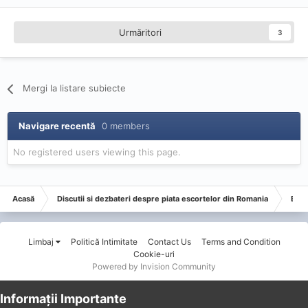
Urmăritori
3
Mergi la listare subiecte
Navigare recentă
0 members
No registered users viewing this page.
Acasă
Discutii si dezbateri despre piata escortelor din Romania
Esco
Limbaj
Politică Intimitate
Contact Us
Terms and Condition
Cookie-uri
Powered by Invision Community
Informații Importante