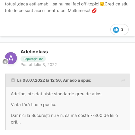
totusi ,daca esti amabil..sa nu mai faci off-topic!
Cred ca stiu
🤗
toti de ce sunt aici si pentru ce! Multumesc!
💋
3
Adelinekiss
Reputație: 82
Postat
Iulie 8, 2022
La 08.07.2022 la 12:56,
Amado
a spus:
Adelino, ai setat niște standarde greu de atins.
Viata fără tine e pustiu.
Dar nici la București nu vin, sa ma coste 7-800 de lei o
oră...