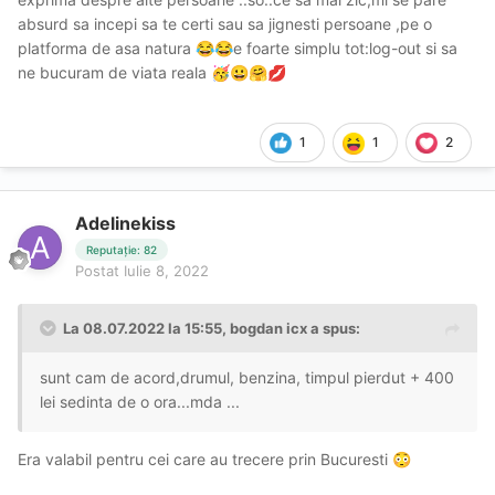
absurd sa incepi sa te certi sau sa jignesti persoane ,pe o
platforma de asa natura
e foarte simplu tot:log-out si sa
😂
😂
ne bucuram de viata reala
🥳
😀
🤗
💋
1
1
2
Adelinekiss
Reputație: 82
Postat
Iulie 8, 2022
La 08.07.2022 la 15:55,
bogdan icx
a spus:
sunt cam de acord,drumul, benzina, timpul pierdut + 400
lei sedinta de o ora...mda ...
Era valabil pentru cei care au trecere prin Bucuresti
😳