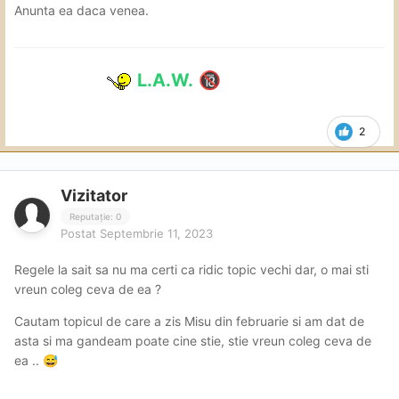
Anunta ea daca venea.
L.A.W.
🔞
2
Vizitator
Reputație: 0
Postat
Septembrie 11, 2023
Regele la sait sa nu ma certi ca ridic topic vechi dar, o mai sti
vreun coleg ceva de ea ?
Cautam topicul de care a zis Misu din februarie si am dat de
asta si ma gandeam poate cine stie, stie vreun coleg ceva de
ea ..
😅