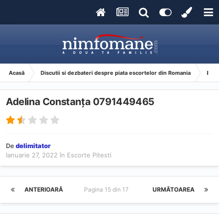
Acasă
Discutii si dezbateri despre piata escortelor din Romania
Esco
Adelina Constanța 0791449465
De
delimitator
Ianuarie 27, 2022
în
Escorte Pitesti
ANTERIOARĂ
Pagina 15 din 17
URMĂTOAREA