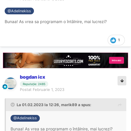
@Adelinekiss
Bunaa! As vrea sa programam o întâlnire, mai lucrezi?
1
bogdan icx
Reputație: 2485
Postat
Februarie 1, 2023
La 01.02.2023 la 12:26,
marik89
a spus:
@Adelinekiss
Bunaa! As vrea sa programam o întâlnire, mai lucrezi?