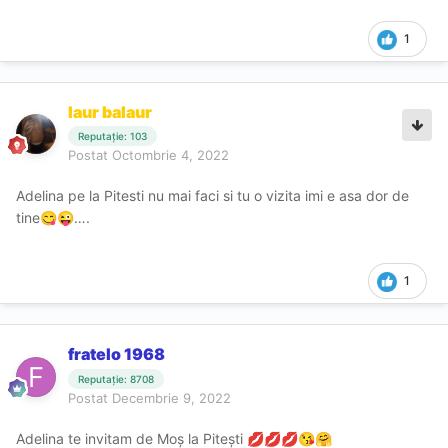
1
laur balaur
Reputație: 103
Postat
Octombrie 4, 2022
Adelina pe la Pitesti nu mai faci si tu o vizita imi e asa dor de
tine
….
😋
😜
1
fratelo 1968
Reputație: 8708
Postat
Decembrie 9, 2022
Adelina te invitam de Moș la Pitești
💋
💋
💋
😘
🤗