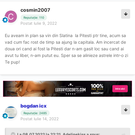
cosmin2007
Reputație: 110
Postat
Iulie 9, 2022
Eu aveam in plan sa vin din Slatina la Pitesti ptr tine, acum sa
vad cum fac rost de timp sa ajung la capitala. Am incercat de
doua ori cand ai fost la Pitesti dar n-am gasit loc sau cand ai
avut tu liber, n-am putut eu. Sper sa se alinieze astrele intr-o zi
Te pup!
bogdan icx
Reputație: 2485
Postat
Iulie 14, 2022
La 08.07.2022 la 22:21,
Adelinekiss
a spus: