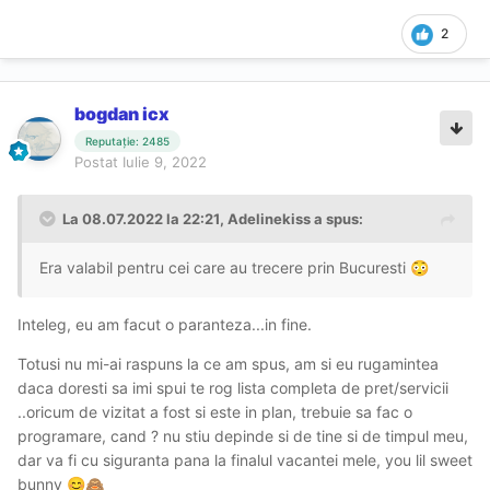
2
bogdan icx
Reputație: 2485
Postat
Iulie 9, 2022
La 08.07.2022 la 22:21,
Adelinekiss
a spus:
Era valabil pentru cei care au trecere prin Bucuresti
😳
Inteleg, eu am facut o paranteza...in fine.
Totusi nu mi-ai raspuns la ce am spus, am si eu rugamintea
daca doresti sa imi spui te rog lista completa de pret/servicii
..oricum de vizitat a fost si este in plan, trebuie sa fac o
programare, cand ? nu stiu depinde si de tine si de timpul meu,
dar va fi cu siguranta pana la finalul vacantei mele, you lil sweet
bunny
😊
🙈