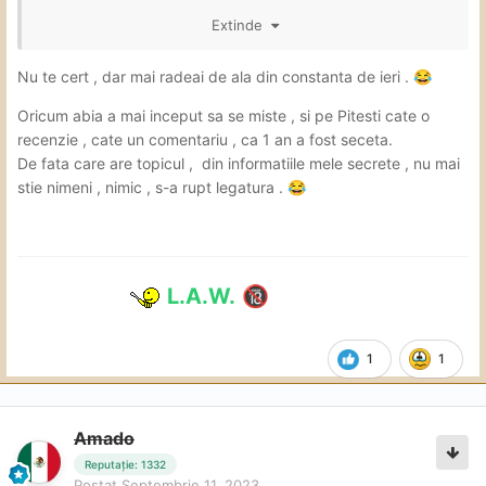
Extinde
Nu inteleg de ce nu "poate"
sa copieze
@Misuursulet
link ul ..
Nu te cert , dar mai radeai de ala din constanta de ieri .
😂
Oricum abia a mai inceput sa se miste , si pe Pitesti cate o
recenzie , cate un comentariu , ca 1 an a fost seceta.
De fata care are topicul , din informatiile mele secrete , nu mai
stie nimeni , nimic , s-a rupt legatura .
😂
L.A.W.
🔞
1
1
Amado
Reputație: 1332
Postat
Septembrie 11, 2023