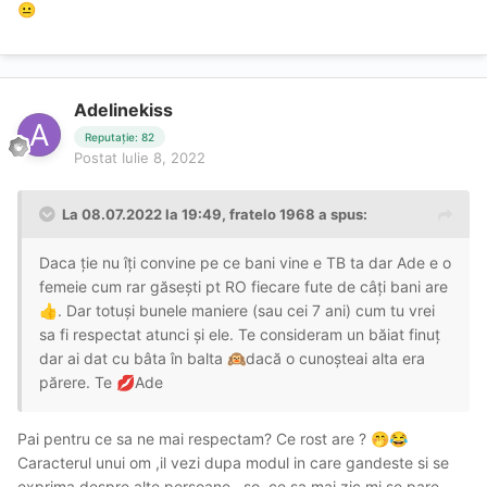
😐
Adelinekiss
Reputație: 82
Postat
Iulie 8, 2022
La 08.07.2022 la 19:49,
fratelo 1968
a spus:
Daca ție nu îți convine pe ce bani vine e TB ta dar Ade e o
femeie cum rar găsești pt RO fiecare fute de câți bani are
. Dar totuși bunele maniere (sau cei 7 ani) cum tu vrei
👍
sa fi respectat atunci și ele. Te consideram un băiat finuț
dar ai dat cu bâta în balta
dacă o cunoșteai alta era
🙉
părere. Te
Ade
💋
Pai pentru ce sa ne mai respectam? Ce rost are ?
🤭
😂
Caracterul unui om ,il vezi dupa modul in care gandeste si se
exprima despre alte persoane ..so..ce sa mai zic,mi se pare