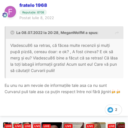
fratelo 1968
Reputație: 8708
Postat
Iulie 8, 2022
La 08.07.2022 la 20:28,
MeganWolfM
a spus:
Vladescu86 sa retras, că făcea multe recenzii și mulți
pupă pizdă, cereau doar: e ok? , A fost cineva? E ok să
merg și eu? Vladescu86 bine a făcut că sa retras! Că lăsa
la toți labagii informații gratis! Acum sunt eu! Care vă pun
să căutați! Curvarii pulii!
Eu unu nu am nevoie de informațiile tale asa ca nu sunt
Curvarul puli tale asa ca puțin respect între noi fără jigniri
🍻
🍻
2