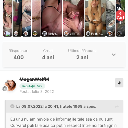
Răspunsuri
Creat
Ultimul Răspuns
400
4 ani
2 ani
MeganWolfM
Reputație: 522
Postat
Iulie 8, 2022
La 08.07.2022 la 20:41,
fratelo 1968
a spus:
Eu unu nu am nevoie de informațiile tale asa ca nu sunt
Curvarul puli tale asa ca puțin respect între noi fără jigniri