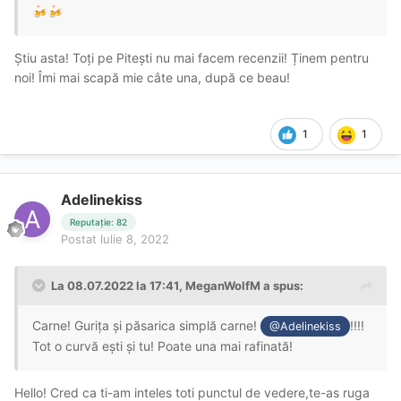
🍻
🍻
Știu asta! Toți pe Pitești nu mai facem recenzii! Ținem pentru
noi! Îmi mai scapă mie câte una, după ce beau!
1
1
Adelinekiss
Reputație: 82
Postat
Iulie 8, 2022
La 08.07.2022 la 17:41,
MeganWolfM
a spus:
Carne! Gurița și păsarica simplă carne!
!!!!
@Adelinekiss
Tot o curvă ești și tu! Poate una mai rafinată!
Hello! Cred ca ti-am inteles toti punctul de vedere,te-as ruga