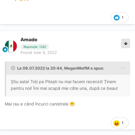
1
Amado
Reputație: 1332
Postat
Iulie 9, 2022
La 08.07.2022 la 20:44,
MeganWolfM
a spus:
Știu asta! Toți pe Pitești nu mai facem recenzii! Ținem
pentru noi! Îmi mai scapă mie câte una, după ce beau!
Mai rau e când încurci canistrele
😁
1