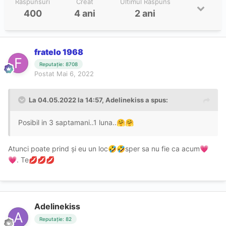
Răspunsuri
Creat
Ultimul Răspuns
400
4 ani
2 ani
fratelo 1968
Reputație: 8708
Postat
Mai 6, 2022
La 04.05.2022 la 14:57,
Adelinekiss
a spus:
Posibil in 3 saptamani..1 luna..
🤗
🤗
Atunci poate prind și eu un loc
sper sa nu fie ca acum
🤣
🤣
💗
. Te
💗
💋
💋
💋
Adelinekiss
Reputație: 82