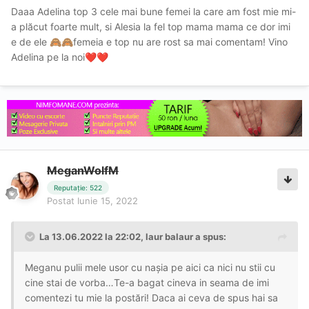
Daaa Adelina top 3 cele mai bune femei la care am fost mie mi-
a plăcut foarte mult, si Alesia la fel top mama mama ce dor imi
e de ele
femeia e top nu are rost sa mai comentam! Vino
🙈
🙈
Adelina pe la noi
❤️
❤️
MeganWolfM
Reputație: 522
Postat
Iunie 15, 2022
La 13.06.2022 la 22:02,
laur balaur
a spus:
Meganu pulii mele usor cu nașia pe aici ca nici nu stii cu
cine stai de vorba…Te-a bagat cineva in seama de imi
comentezi tu mie la postări! Daca ai ceva de spus hai sa