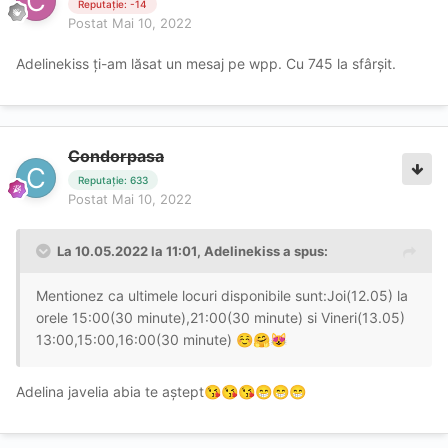
Reputație: -14
Postat
Mai 10, 2022
Adelinekiss ți-am lăsat un mesaj pe wpp. Cu 745 la sfârșit.
Condorpasa
Reputație: 633
Postat
Mai 10, 2022
La 10.05.2022 la 11:01,
Adelinekiss
a spus:
Mentionez ca ultimele locuri disponibile sunt:Joi(12.05) la
orele 15:00(30 minute),21:00(30 minute) si Vineri(13.05)
13:00,15:00,16:00(30 minute)
☺️
🤗
😻
Adelina javelia abia te aștept
😘
😘
😘
😁
😁
😁