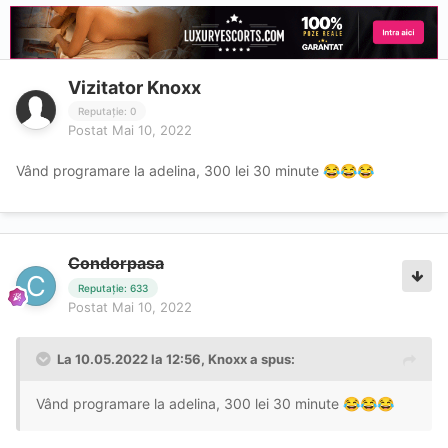
Vizitator Knoxx
Reputație: 0
Postat
Mai 10, 2022
Vând programare la adelina, 300 lei 30 minute
😂
😂
😂
Condorpasa
Reputație: 633
Postat
Mai 10, 2022
La 10.05.2022 la 12:56,
Knoxx
a spus:
Vând programare la adelina, 300 lei 30 minute
😂
😂
😂