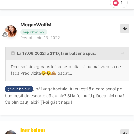
1
MeganWolfM
Reputație: 522
Postat
Iunie 13, 2022
La 13.06.2022 la 21:17,
laur balaur
a spus:
Deci sa inteleg ca Adelina ne-a uitat si nu mai vrea sa ne
faca vreo vizita
pacat…
🥺
🥺
🙈
, băi vagabontule, tu nu ești ăla care scriai pe
@laur balaur
bucurești de escorte că au hiv? Și la fel nu îți plăcea nici una?
Ce plm cauți aici? Ți-ai găsit nașul!
laur balaur