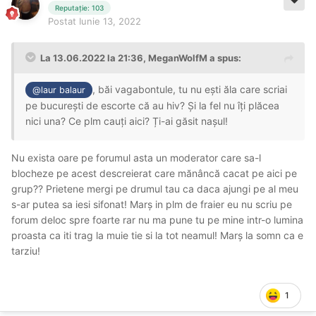
Reputație: 103
Postat
Iunie 13, 2022
La 13.06.2022 la 21:36,
MeganWolfM
a spus:
, băi vagabontule, tu nu ești ăla care scriai
@laur balaur
pe bucurești de escorte că au hiv? Și la fel nu îți plăcea
nici una? Ce plm cauți aici? Ți-ai găsit nașul!
Nu exista oare pe forumul asta un moderator care sa-l
blocheze pe acest descreierat care mănâncă cacat pe aici pe
grup?? Prietene mergi pe drumul tau ca daca ajungi pe al meu
s-ar putea sa iesi sifonat! Marș in plm de fraier eu nu scriu pe
forum deloc spre foarte rar nu ma pune tu pe mine intr-o lumina
proasta ca iti trag la muie tie si la tot neamul! Marș la somn ca e
tarziu!
1