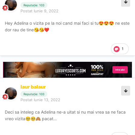
Reputație: 103
Postat
Iunie 9, 2022
Hey Adelina o vizita pe la noi cand mai faci si tu
ne este
😍
😍
😍
dor rau de tine
😘
😘
❤️
1
laur balaur
Reputație: 103
Postat
Iunie 13, 2022
Deci sa inteleg ca Adelina ne-a uitat si nu mai vrea sa ne faca
vreo vizita
pacat…
🥺
🥺
🙈