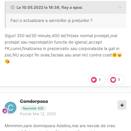
La 10.05.2022 la 18:38,
flay
a spus:
Faci o actualizare a serviciilor și prețurilor ?
Sigur! 250 lei/30 minute,400 lei/1h(sex normal protejat,oral
protejat sau neprotejat(in functie de igiena),accept
FK,cunni,finalizarea in prezervativ sau corporala(de la gat in
jos),NU accept fin orala,faciala sau anal nici contra cost!
🤗
😽
😘
1
1
Condorpasa
Reputație: 633
Postat
Mai 12, 2022
Mmmmm,oare domnișoara Adelina,mai are nevoie de vreo