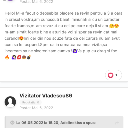
Postat
Mai 6, 2022
Hello! Mi-a facut o deosebita placere sa revin pentru a 3 a oara
in orasul vostru,am cunoscuti baieti minunati si cu un caracter
foarte frumos,m-am revazut cu cei pe care deja ii stiam
🤗
😍
m-am simtit foarte bine alaturi de voi si sper sa revin cat mai
curand!
Imi cer din nou scuze fata de cei carora nu am avut
😍
cum sa le raspund.Sper ca in urmatoarea mea vizita,sa
incercam sa ne sincronizam cumva !
Va pup cu drag si foc
🙆🏻‍♀️
..
🔥
🙋🏻‍♀️
💋
🍩
💣
1
Vizitator Vladescu86
Reputație: 0
Postat
Mai 6, 2022
La 06.05.2022 la 15:20,
Adelinekiss
a spus: