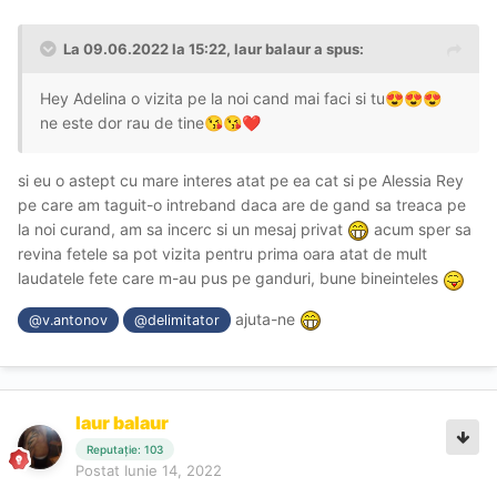
La 09.06.2022 la 15:22,
laur balaur
a spus:
Hey Adelina o vizita pe la noi cand mai faci si tu
😍
😍
😍
ne este dor rau de tine
😘
😘
❤️
si eu o astept cu mare interes atat pe ea cat si pe Alessia Rey
pe care am taguit-o intreband daca are de gand sa treaca pe
la noi curand, am sa incerc si un mesaj privat
acum sper sa
revina fetele sa pot vizita pentru prima oara atat de mult
laudatele fete care m-au pus pe ganduri, bune bineinteles
ajuta-ne
@v.antonov
@delimitator
laur balaur
Reputație: 103
Postat
Iunie 14, 2022