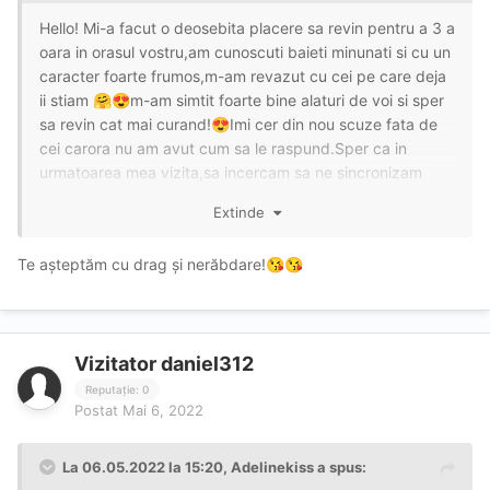
Hello! Mi-a facut o deosebita placere sa revin pentru a 3 a
oara in orasul vostru,am cunoscuti baieti minunati si cu un
caracter foarte frumos,m-am revazut cu cei pe care deja
ii stiam
m-am simtit foarte bine alaturi de voi si sper
🤗
😍
sa revin cat mai curand!
Imi cer din nou scuze fata de
😍
cei carora nu am avut cum sa le raspund.Sper ca in
urmatoarea mea vizita,sa incercam sa ne sincronizam
cumva !
Va pup cu drag si foc
..
🙆🏻‍♀️
🔥
🙋🏻‍♀️
💋
🍩
💣
Extinde
Te așteptăm cu drag și nerăbdare!
😘
😘
Vizitator daniel312
Reputație: 0
Postat
Mai 6, 2022
La 06.05.2022 la 15:20,
Adelinekiss
a spus: