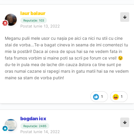
laur balaur
Reputație: 103
Postat
Iunie 13, 2022
Meganu pulii mele usor cu nașia pe aici ca nici nu stii cu cine
stai de vorba…Te-a bagat cineva in seama de imi comentezi tu
mie la postări! Daca ai ceva de spus hai sa ne vedem fata in
fata frumos vorbim si maine poti sa scrii pe forum ce vrei!
😉
du-te in pula mea de lache din cauza ăstora ca tine sunt pe
oras numai cazane si rapegi mars in gatu matii hai sa ne vedem
maine sa stam de vorba putin!
1
1
bogdan icx
Reputație: 2485
Postat
Iunie 14, 2022