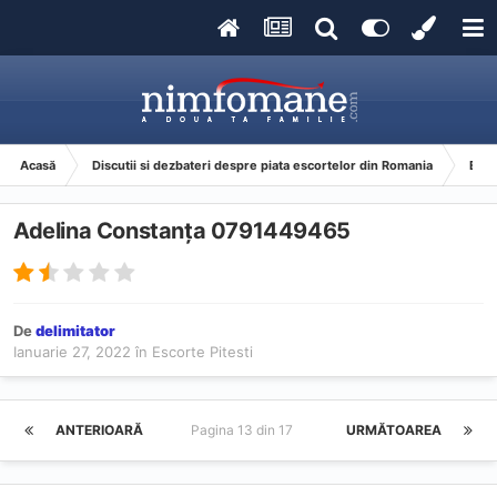
Acasă
Discutii si dezbateri despre piata escortelor din Romania
Esco
Adelina Constanța 0791449465
De
delimitator
Ianuarie 27, 2022
în
Escorte Pitesti
ANTERIOARĂ
Pagina 13 din 17
URMĂTOAREA