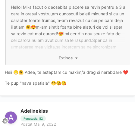
Hello! Mi-a facut o deosebita placere sa revin pentru a 3 a
oara in orasul vostru,am cunoscuti baieti minunati si cu un
caracter foarte frumos,m-am revazut cu cei pe care deja
ii stiam
m-am simtit foarte bine alaturi de voi si sper
🤗
😍
sa revin cat mai curand!
Imi cer din nou scuze fata de
😍
cei carora nu am avut cum sa le raspund.Sper ca in
urmatoarea mea vizita,sa incercam sa ne sincronizam
cumva !
Va pup cu drag si foc
..
🙆🏻‍♀️
🔥
🙋🏻‍♀️
💋
🍩
💣
Extinde
Heii
Adee, te asteptam cu maxim/a drag si nerabdare
😁
🤗
❤️
Te pup "nava spatiala"
🤭
😘
😘
Adelinekiss
Reputație: 82
Postat
Mai 9, 2022