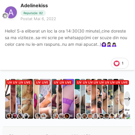
Adelinekiss
Reputație: 82
Postat
Mai 6, 2022
Hello! S-a eliberat un loc la ora 14:30(30 minute),cine doreste
sa ma viziteze..sa-mi scrie pe whatsapp(imi cer scuze din nou
celor care nu le-am raspuns..nu am mai apucat..)
🙆🏻‍♀️
🤦🏻‍♀️
🙇🏻‍♀️
1