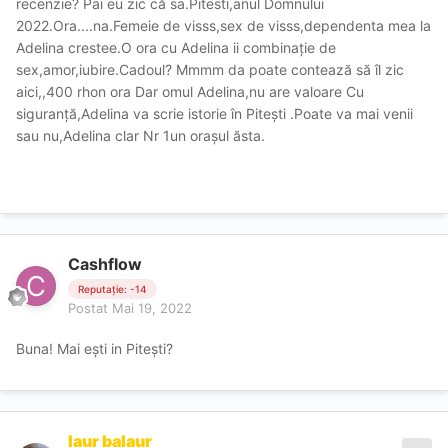
recenzie? Pai eu zic că sa.Pitesti,anul Domnului
2022.Ora....na.Femeie de visss,sex de visss,dependenta mea la
Adelina crestee.O ora cu Adelina ii combinație de
sex,amor,iubire.Cadoul? Mmmm da poate contează să îl zic
aici,,400 rhon ora Dar omul Adelina,nu are valoare Cu
siguranță,Adelina va scrie istorie în Pitești .Poate va mai venii
sau nu,Adelina clar Nr 1un orașul ăsta.
Cashflow
Reputație: -14
Postat
Mai 19, 2022
Buna! Mai ești in Pitești?
laur balaur