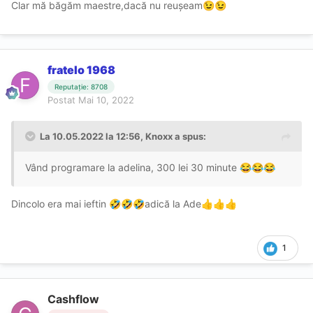
Clar mă băgăm maestre,dacă nu reușeam
😉
😉
fratelo 1968
Reputație: 8708
Postat
Mai 10, 2022
La 10.05.2022 la 12:56,
Knoxx
a spus:
Vând programare la adelina, 300 lei 30 minute
😂
😂
😂
Dincolo era mai ieftin
adică la Ade
🤣
🤣
🤣
👍
👍
👍
1
Cashflow