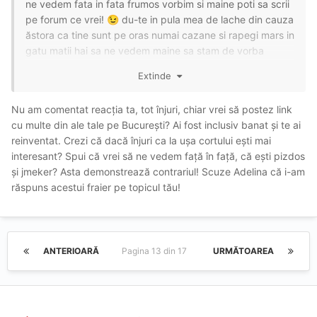
ne vedem fata in fata frumos vorbim si maine poti sa scrii
pe forum ce vrei!
du-te in pula mea de lache din cauza
😉
ăstora ca tine sunt pe oras numai cazane si rapegi mars in
gatu matii hai sa ne vedem maine sa stam de vorba
putin!
Extinde
Nu am comentat reacția ta, tot înjuri, chiar vrei să postez link
cu multe din ale tale pe București? Ai fost inclusiv banat și te ai
reinventat. Crezi că dacă înjuri ca la ușa cortului ești mai
interesant? Spui că vrei să ne vedem față în față, că ești pizdos
și jmeker? Asta demonstrează contrariul! Scuze Adelina că i-am
răspuns acestui fraier pe topicul tău!
ANTERIOARĂ
Pagina 13 din 17
URMĂTOAREA