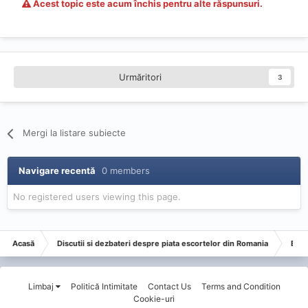
Acest topic este acum închis pentru alte răspunsuri.
Urmăritori
3
Mergi la listare subiecte
Navigare recentă
0 members
No registered users viewing this page.
Acasă
Discutii si dezbateri despre piata escortelor din Romania
Esco
Limbaj
Politică Intimitate
Contact Us
Terms and Condition
Cookie-uri