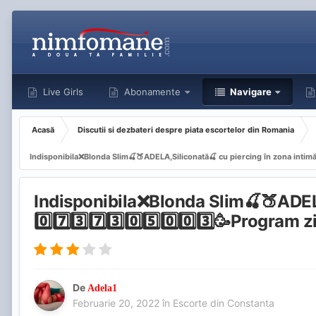
Live Girls
Abonamente
Navigare
Acasă
Discutii si dezbateri despre piata escortelor din Romania
Indisponibila❌Blonda Slim🍒🍑ADELA,Siliconată🍒 cu piercing în zona intimă!😘0
Indisponibila❌Blonda Slim🍒🍑ADELA
0️⃣7️⃣3️⃣7️⃣3️⃣0️⃣5️⃣0️⃣0️⃣3️⃣🥳Program 
De
Adela1
Februarie 20, 2022
în
Escorte din Constanta