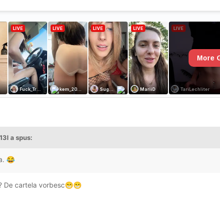
13l
a spus:
la.
😂
a? De cartela vorbesc
😁
😁