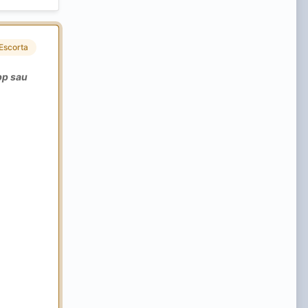
Escorta
pp sau