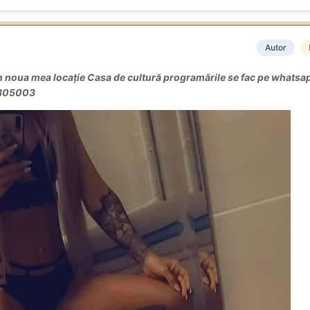
Autor
n noua mea locație Casa de cultură programările se fac pe whatsa
7305003