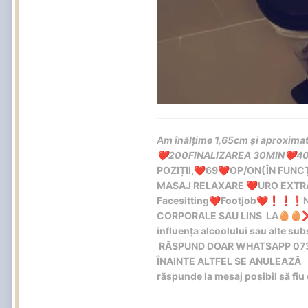
Am înălțime 1,65cm și aproxima
200FINALIZAREA 30MIN
40
❤️
❤️
POZIȚII,
69
OP/ON(ÎN FUNCȚ
❤️
❤️
MASAJ RELAXARE
URO EXTRA
❤️
Facesitting
Footjob
❤️
❤️
❗
❗
❗
CORPORALE SAU LINS LA
🥚
🥚
influența alcoolului sau alte su
RĂSPUND DOAR WHATSAPP 073
ÎNAINTE ALTFEL SE ANULEAZĂ
răspunde la mesaj posibil să fi