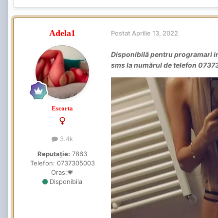
Adela1
Postat
Aprilie 13, 2022
Disponibilă pentru programari i
sms la numărul de telefon 073
Escorta
3.4k
Reputație:
7863
Telefon:
0737305003
Oras:
💗
Disponibila