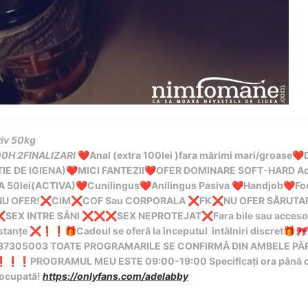
tiv 50kg
0H 2FINALIZARI
Anal (extra 100lei )fara mărimi mari/groase
❤️
❤️
IE DE IGIENA)
MICI FANTEZII
OFER DOMINARE SOFT-HARD Ac
❤️
❤️
 50lei(ACTIVA)
Cunilingus
Anilingus Pasiva
Handjob
Fo
❤️
❤️
❤️
❤️
️NU OFER!
️️CIM
️COF Sau CORPORALA
️️FK
️NU OFER SĂRUTA
❌
❌
❌
❌
️SEX INTRE SÂNI
️SEX NEPROTEJAT
Fara bile sau acceso
❌
❌
❌
❌
❌
bstanțe
Cadoul se oferă la începutul întâlniri discret
❌
❗
❗
🎁
🎁
🎀
7305003 TOATE PROGRAMARILE SE CONFIRMĂ DIN AMBELE PĂR
️PROGRAMUL MEU ESTE 09:00-19:00 Specificați ora până 
❗
❗
❗
u ocupată!
https://onlyfans.com/adelabby