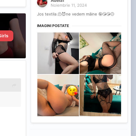
Adela1
Noiembrie 11, 2024
Jos textila 🫠😈ne vedem mâine 🤪😘😘🙃
IMAGINI POSTATE