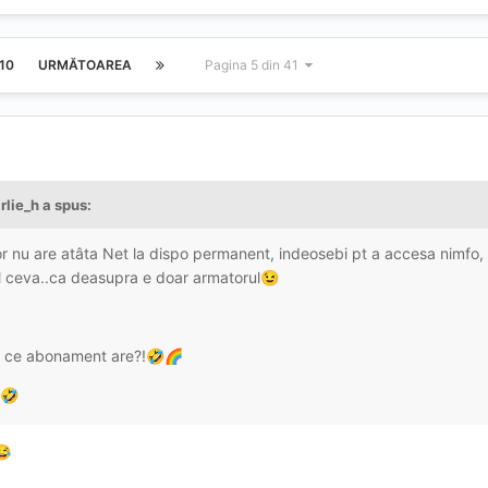
10
URMĂTOAREA
Pagina 5 din 41
rlie_h
a spus:
r nu are atâta Net la dispo permanent, indeosebi pt a accesa nimfo,
l ceva..ca deasupra e doar armatorul
😉
, ce abonament are?!
🤣
🌈
🤣
😂