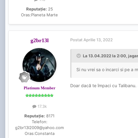
Reputație:
25
Oras:
Planeta Marte
g2br13l
Postat
Aprilie 13, 2022
La 13.04.2022 la 2:00,
jaga
Si nu vrei sa o incarci si pe a
Doar dacă te împaci cu Talibanu.
Platinum Member
17.3k
Reputație:
8171
Telefon:
g2br13l2009@yahoo.com
Oras:
Constanta