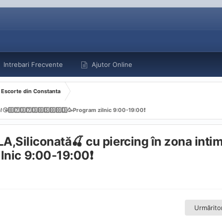
Intrebari Frecvente
Ajutor Online
Escorte din Constanta
️⃣7️⃣3️⃣7️⃣3️⃣0️⃣5️⃣0️⃣0️⃣3️⃣🥳Program zilnic 9:00-19:00❗️
,Siliconată🍒 cu piercing în zona inti
zilnic 9:00-19:00❗️
Urmăritor