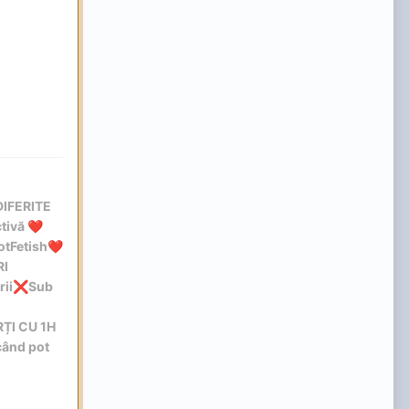
DIFERITE
tivă
❤️
otFetish
❤️
RI
rii
Sub
❌
ȚI CU 1H
când pot