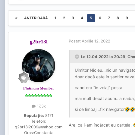
ANTERIOARĂ
1
2
3
4
5
6
7
8
9
g2br13l
Postat
Aprilie 12, 2022
La 12.04.2022 la 20:29,
Cha
Uimitor Nicieu…niciun navigato
doar dacă este in șantier nava
cand era “in voiaj” posta
Platinum Member
mai mult decât acum..la naiba
17.3k
si ce limbaj…fix navigator
🤣
🤣
Reputație:
8171
Telefon:
Are, ca i-am încărcat eu cartela.
g2br13l2009@yahoo.com
Oras:
Constanta