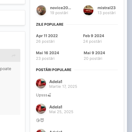
novice2018
mistral23
19 postări
13 postări
ZILE POPULARE
Apr 11 2022
Feb 9 2024
26 postări
24 postări
Mai 16 2024
Mai 9 2024
23 postări
20 postări
 poate
POSTĂRI POPULARE
Adela1
Martie 17, 2025
Upsss🍒
Adela1
Mai 25, 2025
😘😈