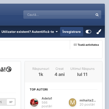
Utilizator existent? Autentifică-te
Înregistrare
Toată activitatea
mă!😘
Răspunsuri
Creat
Ultimul Răspuns
1k
4 ani
Iul 11
TOP AUTORI
Adela1
mihaita2020
i
566
37
20 postări
postări