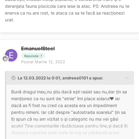
deranjata fauna piscicola care iese la atac. PS: Andreea nu te
enerva ca nu are rost, te ataca ca sa te facă sa reacționezi
urat.
EmanuelSteel
Reputație: 7
Postat
Martie 12, 2022
La 12.03.2022 la 0:01,
andreea0101
a spus:
Bună dragul meu,nu știu dacă ești rasist sau nu,dar țin sa
menționez ca nu sunt de "etnie" îmi place solarul❤ iar
dacă as fi fost nu cred ca acesta era un impediment
pentru nimeni. Iar cât despre "autostrada soarelui" țin sa
îți spun că nu am vizitat o și categoric nu ma vei găsi
acolo! Tine comentariile răutăcioase pentru tine,și dacă îți
displace culoarea pielii mele te rog sa părăsești acest