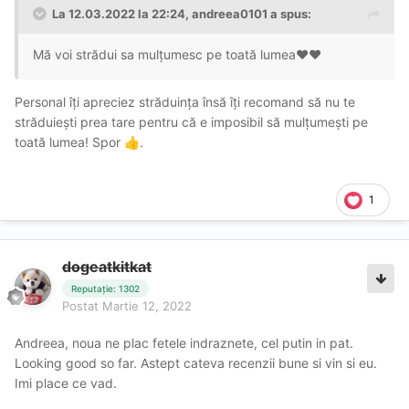
La 12.03.2022 la 22:24,
andreea0101
a spus:
Mă voi strădui sa mulțumesc pe toată lumea❤❤
Personal îți apreciez străduința însă îți recomand să nu te
străduiești prea tare pentru că e imposibil să mulțumești pe
toată lumea! Spor
.
👍
1
dogeatkitkat
Reputație: 1302
Postat
Martie 12, 2022
Andreea, noua ne plac fetele indraznete, cel putin in pat.
Looking good so far. Astept cateva recenzii bune si vin si eu.
Imi place ce vad.