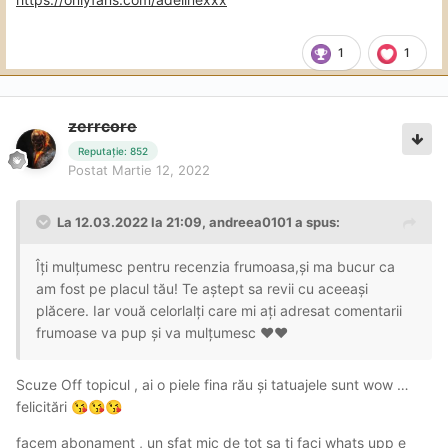
1
1
zerrcore
Reputație: 852
Postat
Martie 12, 2022
La 12.03.2022 la 21:09,
andreea0101
a spus:
Îți mulțumesc pentru recenzia frumoasa,și ma bucur ca
am fost pe placul tău! Te aștept sa revii cu aceeași
plăcere. Iar vouă celorlalți care mi ați adresat comentarii
frumoase va pup și va mulțumesc ❤❤
Scuze Off topicul , ai o piele fina rău și tatuajele sunt wow …
felicitări
😘
😘
😘
facem abonament , un sfat mic de tot sa ți faci whats upp e