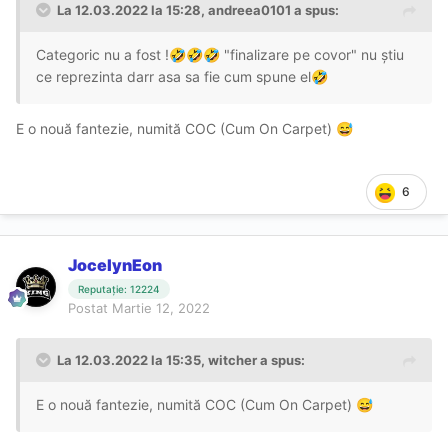
La 12.03.2022 la 15:28,
andreea0101
a spus:
Categoric nu a fost !
"finalizare pe covor" nu știu
🤣
🤣
🤣
ce reprezinta darr asa sa fie cum spune el
🤣
E o nouă fantezie, numită COC (Cum On Carpet)
😅
6
JocelynEon
Reputație: 12224
Postat
Martie 12, 2022
La 12.03.2022 la 15:35,
witcher
a spus:
E o nouă fantezie, numită COC (Cum On Carpet)
😅