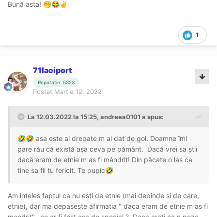
Bună asta!
🤭
😂
✌️
1
71laciport
Reputație: 5323
Postat
Martie 12, 2022
La 12.03.2022 la 15:25,
andreea0101
a spus:
asa este ai drepate m ai dat de gol. Doamne îmi
🤣
🤣
pare rău că există așa ceva pe pământ. Dacă vrei sa știi
dacă eram de etnie m as fi mândrit! Din păcate o las ca
tine sa fii tu fericit. Te pupic
🤣
Am inteles faptul ca nu esti de etnie (mai depinde si de care,
etnie), dar ma depaseste afirmatia " daca eram de etnie m as fi
mandrit"...ce ar fi fost asa de special ? Daca arati ca n poze,