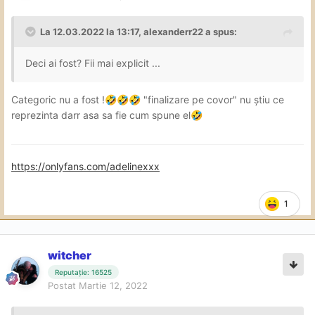
La 12.03.2022 la 13:17,
alexanderr22
a spus:
Deci ai fost? Fii mai explicit ...
Categoric nu a fost !
"finalizare pe covor" nu știu ce
🤣
🤣
🤣
reprezinta darr asa sa fie cum spune el
🤣
https://onlyfans.com/adelinexxx
1
witcher
Reputație: 16525
Postat
Martie 12, 2022