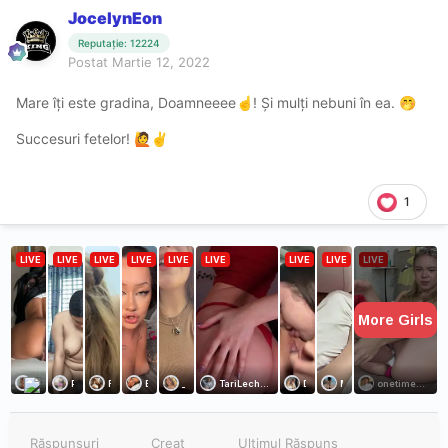
JocelynEon
Reputație: 12224
Postat
Martie 12, 2022
Mare îți este gradina, Doamneeee
! Și mulți nebuni în ea.
☝️
🤭
Succesuri fetelor!
🙋
✌️
1
Răspunsuri
Creat
Ultimul Răspuns