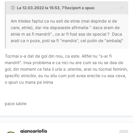
La 12.03.2022 la 15:53,
71laciport
a spus:
Am inteles faptul ca nu esti de etnie (mai depinde si de
care, etnie), dar ma depaseste afirmatia " daca eram de
etnie m as fi mandrit"...ce ar fi fost asa de special ? Daca
arati ca n poze, poti sa fi "mandra", cel putin de "ambalaj"
Tocmai s-a dat de gol din nou, ca este. Altfel nu "s-ar fi
mandrit". Insa problema e ca nici nu are cum sa nu se dea de
gol, din moment ce fata ii urla a :atentie, arat nu tocmai feminin,
specific etnicilor, eu nu stiu cum poti avea erectie cu asa ceva,
o spun cu mana pe inima
pace iubire
giancarlofis