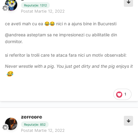
Reputație: 1312
Postat
Martie 12, 2022
ce aveti mah cu ea
nici n a ajuns bine in Bucuresti
😂
😂
@andreea asteptam sa ne impresionezi cu abilitatile din
dormitor.
si referitor la trolii care te ataca fara nici un motiv observabil:
Never wrestle with a pig. You just get dirty and the pig enjoys it
😂
1
zerrcore
Reputație: 852
Postat
Martie 12, 2022