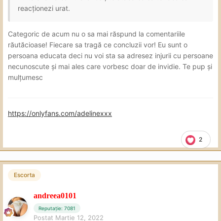
reacționezi urat.
Categoric de acum nu o sa mai răspund la comentariile
răutăcioase! Fiecare sa tragă ce concluzii vor! Eu sunt o
persoana educata deci nu voi sta sa adresez injurii cu persoane
necunoscute și mai ales care vorbesc doar de invidie. Te pup și
mulțumesc
https://onlyfans.com/adelinexxx
2
Escorta
andreea0101
Reputație: 7081
Postat
Martie 12, 2022