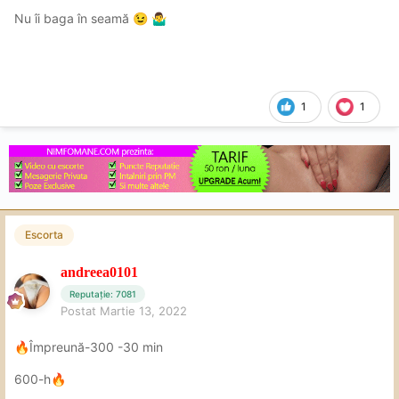
Nu îi baga în seamă
😉
🤷‍♂️
1
1
Escorta
andreea0101
Reputație: 7081
Postat
Martie 13, 2022
Împreună-300 -30 min
🔥
600-h
🔥