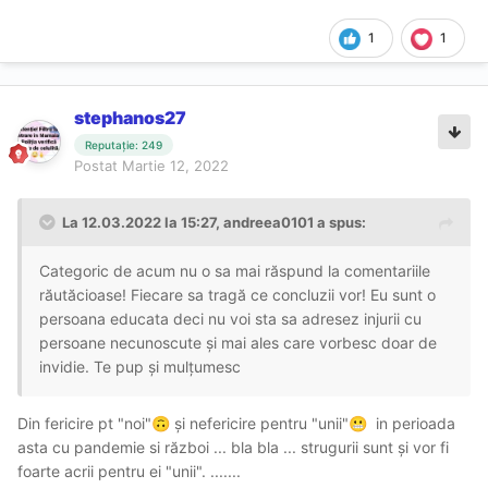
1
1
stephanos27
Reputație: 249
Postat
Martie 12, 2022
La 12.03.2022 la 15:27,
andreea0101
a spus:
Categoric de acum nu o sa mai răspund la comentariile
răutăcioase! Fiecare sa tragă ce concluzii vor! Eu sunt o
persoana educata deci nu voi sta sa adresez injurii cu
persoane necunoscute și mai ales care vorbesc doar de
invidie. Te pup și mulțumesc
Din fericire pt "noi"
și nefericire pentru "unii"
in perioada
🙃
😬
asta cu pandemie si război ... bla bla ... strugurii sunt și vor fi
foarte acrii pentru ei "unii". .......