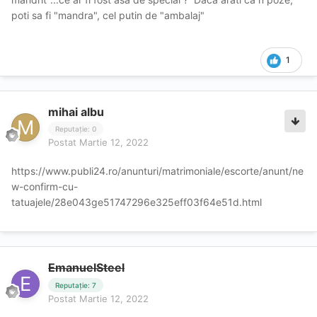
poti sa fi "mandra", cel putin de "ambalaj"
1
mihai albu
Reputație: 0
Postat
Martie 12, 2022
https://www.publi24.ro/anunturi/matrimoniale/escorte/anunt/ne
w-confirm-cu-
tatuajele/28e043ge51747296e325eff03f64e51d.html
EmanuelSteel
Reputație: 7
Postat
Martie 12, 2022