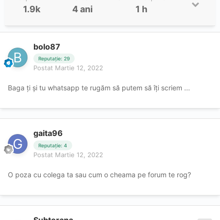
1.9k
4 ani
1 h
bolo87
Reputație: 29
Postat
Martie 12, 2022
Baga ți și tu whatsapp te rugăm să putem să îți scriem ...
gaita96
Reputație: 4
Postat
Martie 12, 2022
O poza cu colega ta sau cum o cheama pe forum te rog?
Subterana