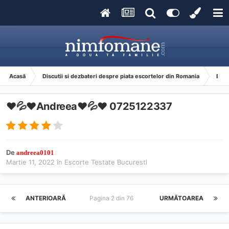
Acasă
Discutii si dezbateri despre piata escortelor din Romania
Esco
❤💦❤Andreea❤💦❤ 0725122337
De
andreea0101
Martie 11, 2022
în
Escorte Testate Bucuresti
ANTERIOARĂ
Pagina 2 din 76
URMĂTOAREA