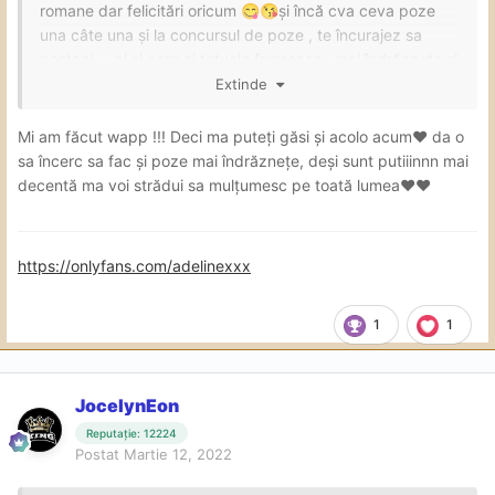
romane dar felicitări oricum
și încă cva ceva poze
😋
😘
una câte una și la concursul de poze , te încurajez sa
postezi … ai și corp și tatuaje frumoase , mai îndrăznețe și
totul va fi bine
Extinde
🥂
😘
🔝
💐
Mi am făcut wapp !!! Deci ma puteți găsi și acolo acum❤ da o
sa încerc sa fac și poze mai îndrăznețe, deși sunt putiiinnn mai
decentă ma voi strădui sa mulțumesc pe toată lumea❤❤
https://onlyfans.com/adelinexxx
1
1
JocelynEon
Reputație: 12224
Postat
Martie 12, 2022