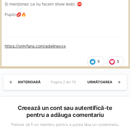
Și menționez ca nu facem show lesbi.
⛔
Pupici
💋
🔥
https://onlyfans.com/adelinexxx
5
5
ANTERIOARĂ
Pagina 2 din 76
URMĂTOAREA
Creează un cont sau autentifică-te
pentru a adăuga comentariu
Trebuie să fi un membru pentru a putea lăsa un comentariu.