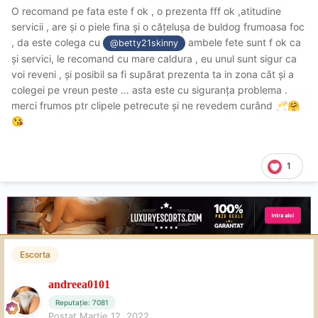
O recomand pe fata este f ok , o prezenta fff ok ,atitudine
servicii , are și o piele fina și o cățelușa de buldog frumoasa foc
, da este colega cu
ambele fete sunt f ok ca
@betty21skinny
și servici, le recomand cu mare caldura , eu unul sunt sigur ca
voi reveni , și posibil sa fi supărat prezenta ta in zona cât și a
colegei pe vreun peste … asta este cu siguranța problema .
merci frumos ptr clipele petrecute și ne revedem curând
🥂
🤗
😘
1
Escorta
andreea0101
Reputație: 7081
Postat
Martie 12, 2022