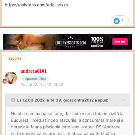
https://onlyfans.com/adelinexxx
1
Escorta
andreea0101
Reputație: 7081
Postat
Martie 12, 2022
La 12.03.2022 la 14:39,
gicacontra2012
a spus:
Nu știu cum naiba se face, dar cum vine o fata în vizită la
București, imediat încep atacurile, e concurenta mare și e
deranjata fauna piscicola care iese la atac. PS: Andreea
nu te enerva ca nu are rost, te ataca ca sa te facă sa