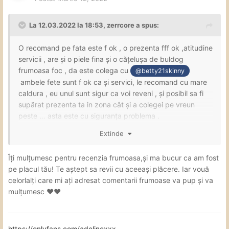
La 12.03.2022 la 18:53,
zerrcore
a spus:
O recomand pe fata este f ok , o prezenta fff ok ,atitudine
servicii , are și o piele fina și o cățelușa de buldog
frumoasa foc , da este colega cu
@betty21skinny
ambele fete sunt f ok ca și servici, le recomand cu mare
caldura , eu unul sunt sigur ca voi reveni , și posibil sa fi
supărat prezenta ta in zona cât și a colegei pe vreun
peste … asta este cu siguranța problema .
merci frumos ptr clipele petrecute și ne revedem curând
Extinde
🥂
🤗
😘
Îți mulțumesc pentru recenzia frumoasa,și ma bucur ca am fost
pe placul tău! Te aștept sa revii cu aceeași plăcere. Iar vouă
celorlalți care mi ați adresat comentarii frumoase va pup și va
mulțumesc ❤❤
https://onlyfans.com/adelinexxx