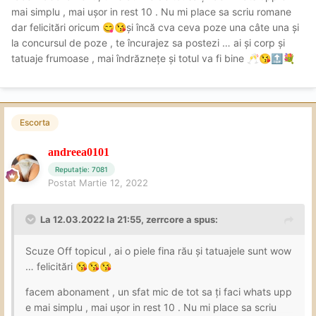
mai simplu , mai ușor in rest 10 . Nu mi place sa scriu romane
dar felicitări oricum
și încă cva ceva poze una câte una și
😋
😘
la concursul de poze , te încurajez sa postezi … ai și corp și
tatuaje frumoase , mai îndrăznețe și totul va fi bine
🥂
😘
🔝
💐
Escorta
andreea0101
Reputație: 7081
Postat
Martie 12, 2022
La 12.03.2022 la 21:55,
zerrcore
a spus:
Scuze Off topicul , ai o piele fina rău și tatuajele sunt wow
… felicitări
😘
😘
😘
facem abonament , un sfat mic de tot sa ți faci whats upp
e mai simplu , mai ușor in rest 10 . Nu mi place sa scriu