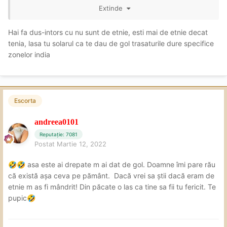
profil! P.s nu este o rușine sa fii de "etnie" și ei sunt
Extinde
oameni poate uneori mai oameni decât alții!
Hai fa dus-intors cu nu sunt de etnie, esti mai de etnie decat
tenia, lasa tu solarul ca te dau de gol trasaturile dure specifice
zonelor india
Escorta
andreea0101
Reputație: 7081
Postat
Martie 12, 2022
asa este ai drepate m ai dat de gol. Doamne îmi pare rău
🤣
🤣
că există așa ceva pe pământ. Dacă vrei sa știi dacă eram de
etnie m as fi mândrit! Din păcate o las ca tine sa fii tu fericit. Te
pupic
🤣