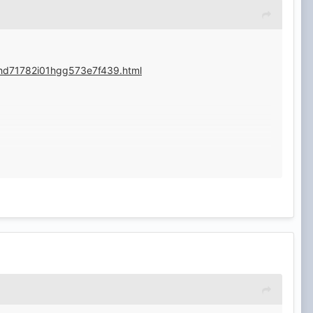
h2hd71782i01hgg573e7f439.html
 plăcut.