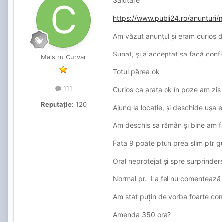
Salutare
https://www.publi24.ro/anuntur
Am văzut anunțul și eram curios 
Sunat, și a acceptat sa facă confi
Maistru Curvar
Totul părea ok
111
Curios ca arata ok în poze am zi
Reputație:
120
Ajung la locație, și deschide ușa 
Am deschis sa rămân și bine am f
Fata 9 poate ptun prea slim ptr g
Oral neprotejat și spre surprinde
Normal pr. La fel nu comentează m
Am stat puțin de vorba foarte com
Amenda 350 ora?