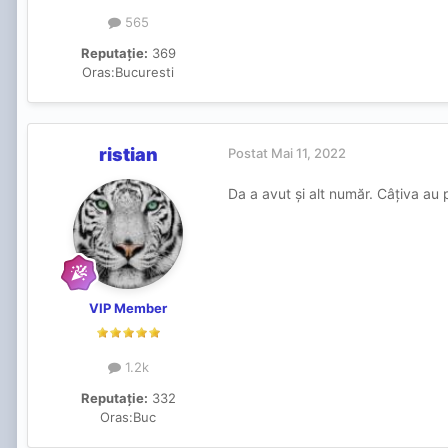
Eram curios de ce și mi a zis c
565
Recomand ptr cei care le place
Reputație:
369
Oras:
Bucuresti
Ptr mine a fost o surpriza plă
ristian
Postat
Mai 11, 2022
Da a avut și alt număr. Câțiva au
VIP Member
1.2k
Reputație:
332
Oras:
Buc