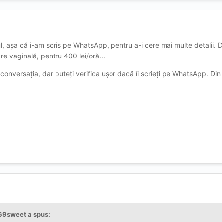
sul, așa că i-am scris pe WhatsApp, pentru a-i cere mai multe detalii. Di
e vaginală, pentru 400 lei/oră...
 conversația, dar puteți verifica ușor dacă îi scrieți pe WhatsApp. Din p
69sweet
a spus: