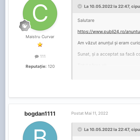
La 10.05.2022 la 22:47,
cipu
Salutare
https://www.publi24.ro/anun
Maistru Curvar
Am văzut anunțul și eram curi
Sunat, și a acceptat sa facă co
111
Totul părea ok
Reputație:
120
Curios ca arata ok în poze am
Ajung la locație, și deschide u
Am descis sa rămân și bine am
Fata 9 poate putin prea slim p
bogdan1111
Postat
Mai 11, 2022
Oral neprotejat și spre surpri
La 10.05.2022 la 22:47,
cipu
Normal pr. La fel nu comenteaz