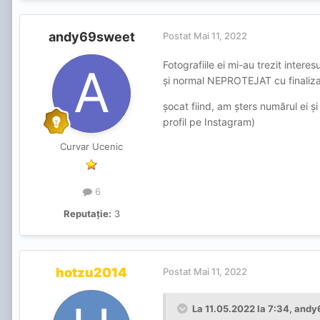
andy69sweet
Postat
Mai 11, 2022
Fotografiile ei mi-au trezit intere
și normal NEPROTEJAT cu finalizar
ș
ocat fiind, am șters numărul ei și
profil pe Instagram)
Curvar Ucenic
6
Reputație:
3
hotzu2014
Postat
Mai 11, 2022
La 11.05.2022 la 7:34,
andy