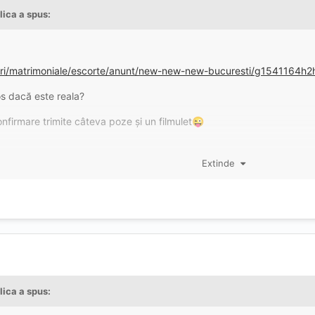
lica
a spus:
turi/matrimoniale/escorte/anunt/new-new-new-bucuresti/g1541164
os dacă este reala?
nfirmare trimite câteva poze și un filmulet
😜
Extinde
 zis sa încerc sa vedem?
șa exact fata din poze, blonda, slim, puștoaică drăguță.....
 facut
😂
tr gustul meu dar arata bine.
nderea mea se străduiește și face treaba super ok 9,5
lica
a spus:
ă ma întreabă cum vreau se inplica, chiar a fost surprinzător foarte