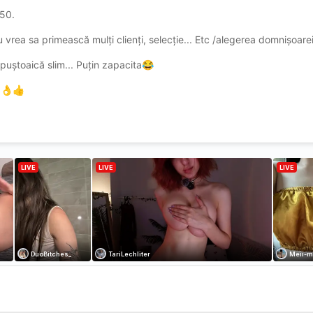
350.
u vrea sa primească mulți clienți, selecție... Etc /alegerea domnișoar
puștoaică slim... Puțin zapacita
😂
ă
👌
👍