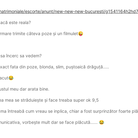
i/matrimoniale/escorte/anunt/new-new-new-bucuresti/g1541164h2h
dacă este reala?
rmare trimite câteva poze și un filmulet
😜
s sa încerc sa vedem?
exact fata din poze, blonda, slim, puștoaică drăguță.....
acut
😂
ustul meu dar arata bine.
rea mea se străduiește și face treaba super ok 9,5
a întreabă cum vreau se inplica, chiar a fost surprinzător foarte pl
unicativa, vorbește mult dar se face plăcută......
😂