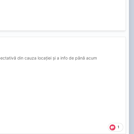
șoarei nu o sa o comentez.
ectativă din cauza locației și a info de până acum
1