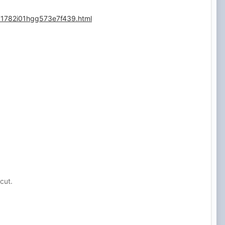
d71782i01hgg573e7f439.html
ăcut.