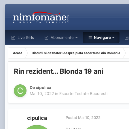
Live Girls
Abonamente
Navigare
Acasă
Discutii si dezbateri despre piata escortelor din Romania
Rin rezident... Blonda 19 ani
De
cipulica
Mai 10, 2022
în
Escorte Testate Bucuresti
cipulica
Postat
Mai 10, 2022