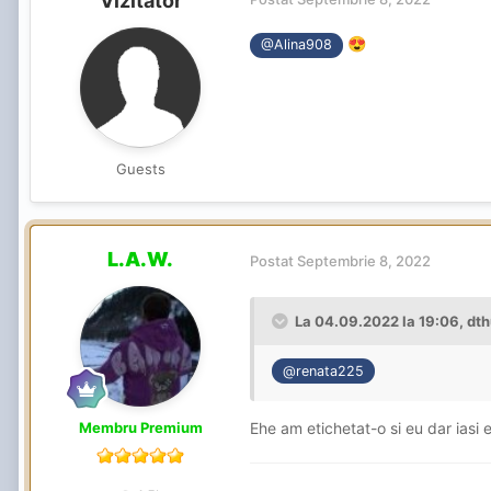
Vizitator
😍
@Alina908
Guests
L.A.W.
Postat
Septembrie 8, 2022
La 04.09.2022 la 19:06,
dth
@renata225
Ehe am etichetat-o si eu dar iasi e
Membru Premium