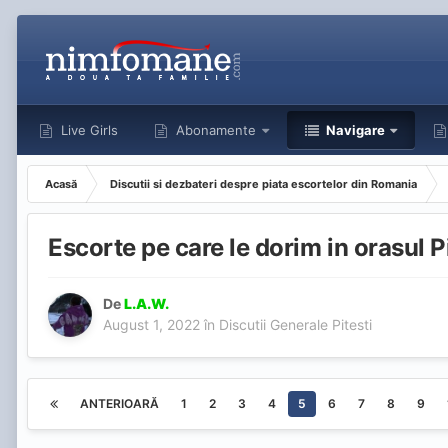
Live Girls
Abonamente
Navigare
Acasă
Discutii si dezbateri despre piata escortelor din Romania
Escorte pe care le dorim in orasul Pi
De
L.A.W.
August 1, 2022
în
Discutii Generale Pitesti
ANTERIOARĂ
1
2
3
4
5
6
7
8
9