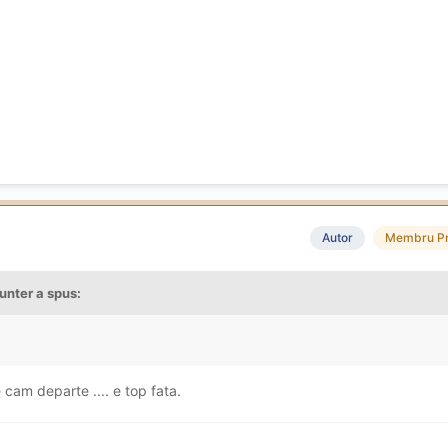
Autor
Membru P
unter
a spus:
 cam departe .... e top fata.