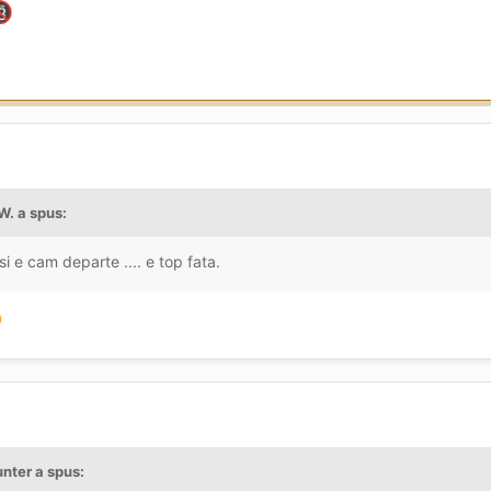

W.
a spus:
si e cam departe .... e top fata.

unter
a spus: