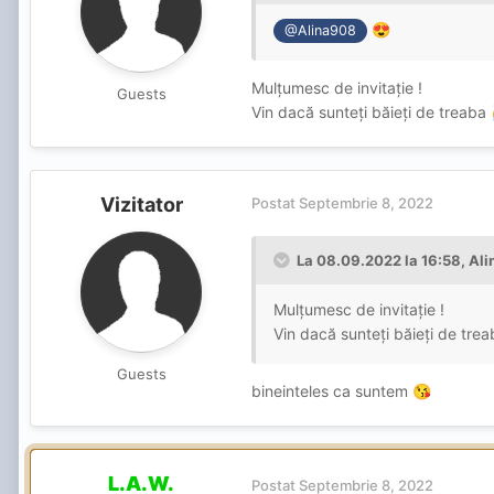
😍
@Alina908
Mulțumesc de invitație !
Guests
Vin dacă sunteți băieți de treaba
Vizitator
Postat
Septembrie 8, 2022
La 08.09.2022 la 16:58,
Ali
Mulțumesc de invitație !
Vin dacă sunteți băieți de tre
Guests
bineinteles ca suntem
😘
L.A.W.
Postat
Septembrie 8, 2022