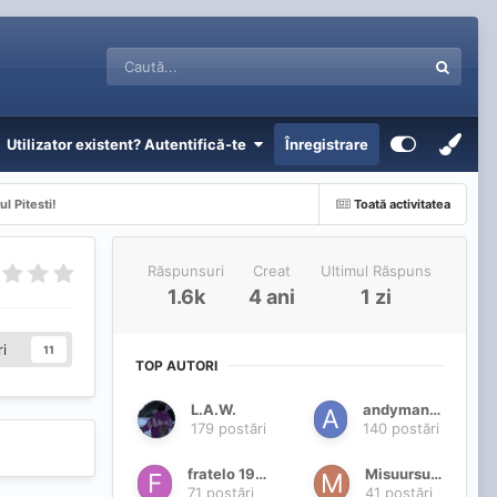
Utilizator existent? Autentifică-te
Înregistrare
l Pitesti!
Toată activitatea
Răspunsuri
Creat
Ultimul Răspuns
1.6k
4 ani
1 zi
i
11
TOP AUTORI
L.A.W.
andymanhot
179 postări
140 postări
fratelo 1968
Misuursulet
71 postări
41 postări