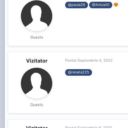
😍
@paula26
@Anisia10
Guests
Vizitator
Postat
Septembrie 4, 2022
@renata225
Guests
Postat
Septembrie 8, 2022