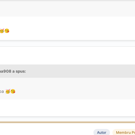
🥳
😘
na908
a spus:
aba
🥳
😘
Autor
Membru P