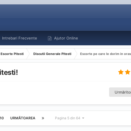
Intrebari Frecvente
Ajutor Online
Escorte Pitesti
Discutii Generale Pitesti
Escorte pe care le dorim in orasu
testi!
Urmăritor
10
URMĂTOAREA
Pagina 5 din 64