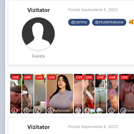
Vizitator
Postat
Septembrie 4, 2022
🥰
@carima
@studentabuna
Guests
Vizitator
Postat
Septembrie 4, 2022