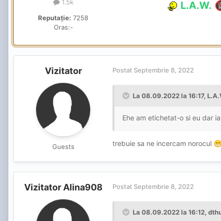
1.5k
L.A.W.

Reputație:
7258
Oras:
-
Vizitator
Postat
Septembrie 8, 2022
La 08.09.2022 la 16:17,
L.A.
Ehe am etichetat-o si eu dar ia
trebuie sa ne incercam norocul

Guests
Vizitator Alina908
Postat
Septembrie 8, 2022
La 08.09.2022 la 16:12,
dth