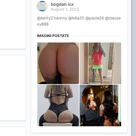
bogdan icx
August 1, 2022
@betty21skinny @lidia20 @paula26 @clause
xy888
IMAGINI POSTATE