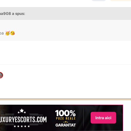
na908
a spus:
aba
🥳
😘
