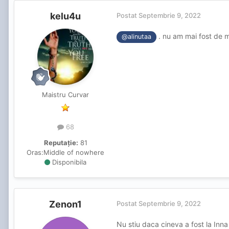
kelu4u
Postat
Septembrie 9, 2022
. nu am mai fost de m
@alinutaa
Maistru Curvar
68
Reputație:
81
Oras:
Middle of nowhere
Disponibila
Zenon1
Postat
Septembrie 9, 2022
Nu stiu daca cineva a fost la Inna