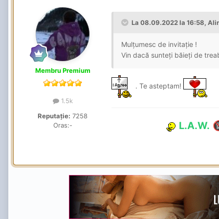
La 08.09.2022 la 16:58,
Ali
Mulțumesc de invitație !
Vin dacă sunteți băieți de tre
Membru Premium
. Te asteptam!
1.5k
Reputație:
7258
L.A.W.

Oras:
-