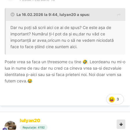
La 16.02.2026 la 9:44,
Iulyan20
a spus:
Dar nu poți să scrii aici ce ai de spus? Ce este așa de
important? Numărul ți-l pot da și eu,dar nu văd ce
importanță ar avea,oricum nu o să ne vedem niciodată
face to face știind cine suntem aici.
Poate vrea sa faca un threesome cu tine
. Leordeanu nu mi-o
🤣
lua in nume de rau dar nu cred ca cineva vrea sa-si dezvaluie
identitatea p-aici sau sa-si faca prieteni noi. Noi doar vrem sa
futem ceva.
😂
3
Iulyan20
Reputație: 4192