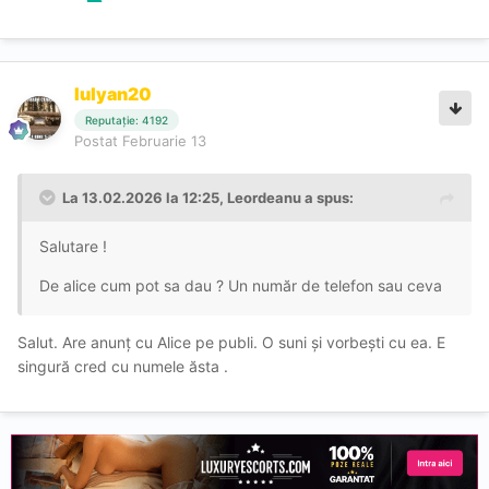
Iulyan20
Reputație: 4192
Postat
Februarie 13
La 13.02.2026 la 12:25,
Leordeanu
a spus:
Salutare !
De alice cum pot sa dau ? Un număr de telefon sau ceva
Salut. Are anunț cu Alice pe publi. O suni și vorbești cu ea. E
singură cred cu numele ăsta .