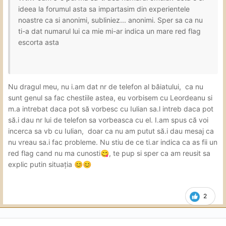
ideea la forumul asta sa impartasim din experientele
noastre ca si anonimi, subliniez... anonimi. Sper sa ca nu
ti-a dat numarul lui ca mie mi-ar indica un mare red flag
escorta asta
Nu dragul meu, nu i.am dat nr de telefon al băiatului, ca nu
sunt genul sa fac chestiile astea, eu vorbisem cu Leordeanu si
m.a intrebat daca pot să vorbesc cu Iulian sa.l intreb daca pot
să.i dau nr lui de telefon sa vorbeasca cu el. I.am spus că voi
incerca sa vb cu Iulian, doar ca nu am putut să.i dau mesaj ca
nu vreau sa.i fac probleme. Nu stiu de ce ti.ar indica ca as fii un
red flag cand nu ma cunosti
, te pup si sper ca am reusit sa
😋
explic putin situația
😊
😊
2