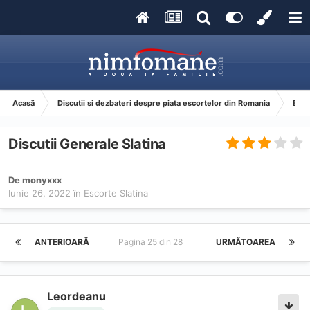
Acasă
Discutii si dezbateri despre piata escortelor din Romania
Esco
Discutii Generale Slatina
De
monyxxx
Iunie 26, 2022
în
Escorte Slatina
ANTERIOARĂ
Pagina 25 din 28
URMĂTOAREA
Leordeanu