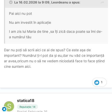
La 16.02.2026 la 9:09,
Leordeanu
a spus:
Pai aici nu pot
Nu am investit în aplicație
I am zis lui Maria de tine ,sa îți zică daca poate sa îmi de-
a numărul tău
Dar nu poți să scrii aici ce ai de spus? Ce este așa de
important? Numărul ți-l pot da și eu,dar nu văd ce importanță
ar avea,oricum nu o să ne vedem niciodată face to face știind
cine suntem aici.
1
statica18
Reputație: 14
Postat
Februarie 16