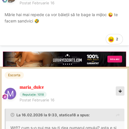
Postat
Februarie 16
Mărie hai mai repede ca vor băieții să te bage la mijloc
te
😜
facem sandvici
🤣
2
Escorta
maria_dulce
Reputație: 1018
Postat
Februarie 16
La 16.02.2026 la 9:33,
statica18
a spus:
Wtf!? cum s-o pui ma sa-ti dea numarul omului? asta e si