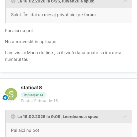
La 16.02.2026 la 6:25,
Iulyan20
a spus:
Salut. Îmi dai un mesaj privat aici pe forum.
Pai aici nu pot
Nu am investit în aplicație
I am zis lui Maria de tine ,sa îți zică daca poate sa îmi de-a
numărul tău
statica18
Reputație: 14
Postat
Februarie 16
La 16.02.2026 la 9:09,
Leordeanu
a spus:
Pai aici nu pot