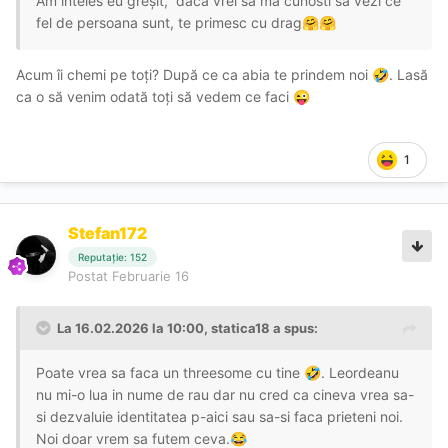
Am inteles eu greșit, daca vrei sa ma cunosti sa vezi ce
fel de persoana sunt, te primesc cu drag
🤗
🤗
Acum îi chemi pe toți? După ce ca abia te prindem noi
. Lasă
🤣
ca o să venim odată toți să vedem ce faci
😜
1
Stefan172
Reputație: 152
Postat
Februarie 16
La 16.02.2026 la 10:00,
statica18
a spus:
Poate vrea sa faca un threesome cu tine
. Leordeanu
🤣
nu mi-o lua in nume de rau dar nu cred ca cineva vrea sa-
si dezvaluie identitatea p-aici sau sa-si faca prieteni noi.
Noi doar vrem sa futem ceva.
😂