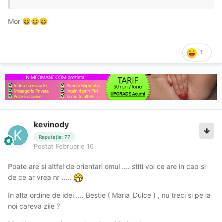
Mor
😆
😆
😆
1
kevinody
Reputație: 77
Postat
Februarie 16
Poate are si altfel de orientari omul .... stiti voi ce are in cap si
de ce ar vrea nr .....
In alta ordine de idei .... Bestie ( Maria_Dulce ) , nu treci si pe la
noi careva zile ?