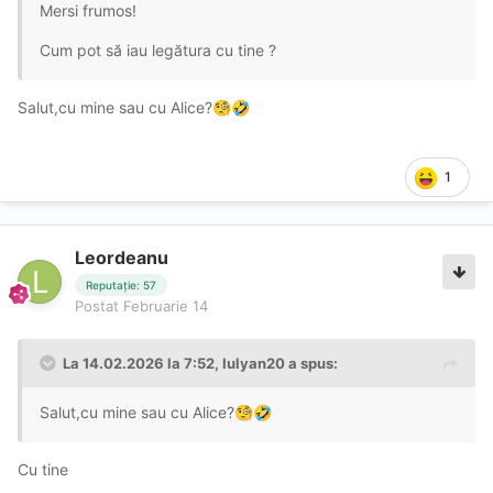
Mersi frumos!
Cum pot să iau legătura cu tine ?
Salut,cu mine sau cu Alice?
🧐
🤣
1
Leordeanu
Reputație: 57
Postat
Februarie 14
La 14.02.2026 la 7:52,
Iulyan20
a spus:
Salut,cu mine sau cu Alice?
🧐
🤣
Cu tine