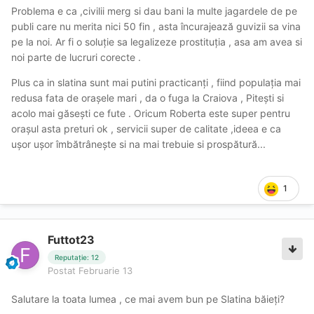
Problema e ca ,civilii merg si dau bani la multe jagardele de pe
publi care nu merita nici 50 fin , asta încurajează guvizii sa vina
pe la noi. Ar fi o soluție sa legalizeze prostituția , asa am avea si
noi parte de lucruri corecte .
Plus ca in slatina sunt mai putini practicanți , fiind populația mai
redusa fata de orașele mari , da o fuga la Craiova , Pitești si
acolo mai găsești ce fute . Oricum Roberta este super pentru
orașul asta preturi ok , servicii super de calitate ,ideea e ca
ușor ușor îmbătrânește si na mai trebuie si prospătură...
1
Futtot23
Reputație: 12
Postat
Februarie 13
Salutare la toata lumea , ce mai avem bun pe Slatina băieți?