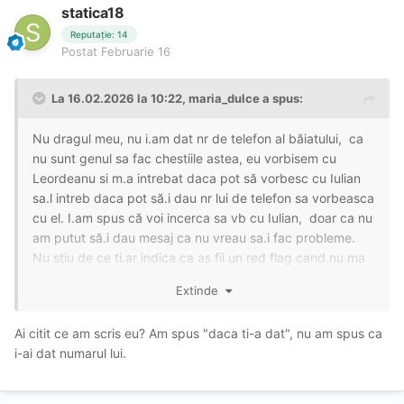
statica18
Reputație: 14
Postat
Februarie 16
La 16.02.2026 la 10:22,
maria_dulce
a spus:
Nu dragul meu, nu i.am dat nr de telefon al băiatului, ca
nu sunt genul sa fac chestiile astea, eu vorbisem cu
Leordeanu si m.a intrebat daca pot să vorbesc cu Iulian
sa.l intreb daca pot să.i dau nr lui de telefon sa vorbeasca
cu el. I.am spus că voi incerca sa vb cu Iulian, doar ca nu
am putut să.i dau mesaj ca nu vreau sa.i fac probleme.
Nu stiu de ce ti.ar indica ca as fii un red flag cand nu ma
cunosti
, te pup si sper ca am reusit sa explic putin
😋
Extinde
situația
😊
😊
Ai citit ce am scris eu? Am spus "daca ti-a dat", nu am spus ca
i-ai dat numarul lui.