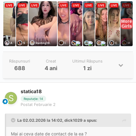
Răspunsuri
Creat
Ultimul Răspuns
688
4 ani
1 zi
statica18
Reputație: 14
Postat
Februarie 2
La 02.02.2026 la 14:02,
dick1029
a spus:
Mai ai ceva date de contact de la ea ?