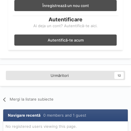
Înregistrează un nou cont
Autentificare
Ai deja un cont? Autentifică-te aici.
Autentifică-te acum
Urmăritori
12
Mergi la listare subiecte
Navigare recentă
0 members and 1 guest
No registered users viewing this page.