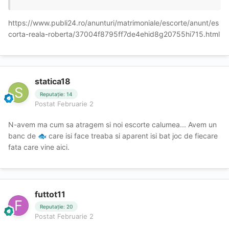
https://www.publi24.ro/anunturi/matrimoniale/escorte/anunt/es
corta-reala-roberta/37004f8795ff7de4ehid8g20755hi715.html
statica18
Reputație: 14
Postat
Februarie 2
N-avem ma cum sa atragem si noi escorte calumea... Avem un
banc de
care isi face treaba si aparent isi bat joc de fiecare
🐟
fata care vine aici.
futtot11
Reputație: 20
Postat
Februarie 2