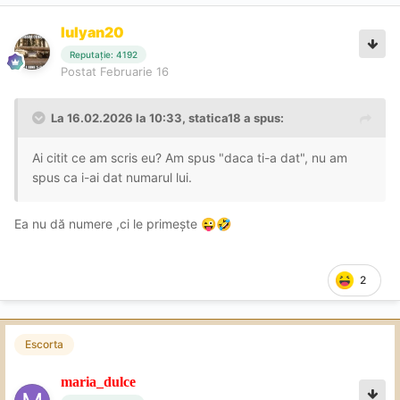
Iulyan20
Reputație: 4192
Postat
Februarie 16
La 16.02.2026 la 10:33,
statica18
a spus:
Ai citit ce am scris eu? Am spus "daca ti-a dat", nu am
spus ca i-ai dat numarul lui.
Ea nu dă numere ,ci le primește
😜
🤣
2
Escorta
maria_dulce