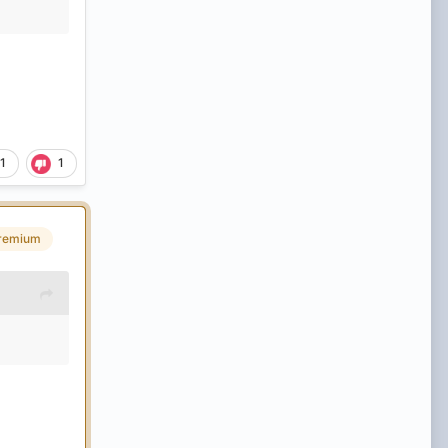
1
1
remium