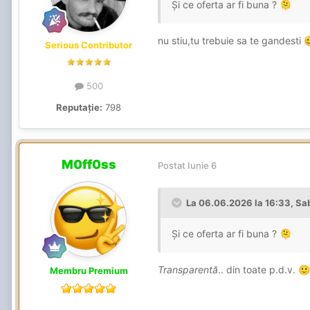
Și ce oferta ar fi buna ?
🫠
nu stiu,tu trebuie sa te gandesti

Serious Contributor
500
Reputație:
798
M0ff0ss
Postat
Iunie 6
La 06.06.2026 la 16:33,
Sa
Și ce oferta ar fi buna ?
🫠
Transparentă
.. din toate p.d.v.
🙂
Membru Premium