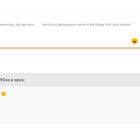
ore day, but one less.. we'll start giving more value to the things that truly matter."
ff0ss
a spus:
.
🙂