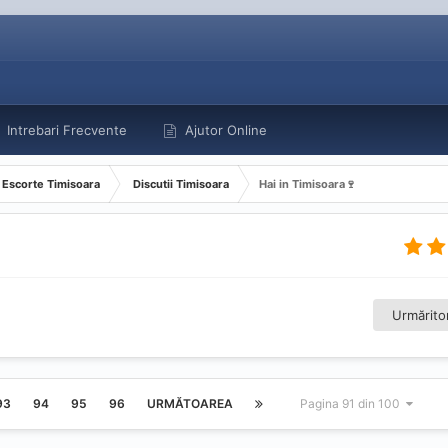
Intrebari Frecvente
Ajutor Online
Escorte Timisoara
Discutii Timisoara
Hai in Timisoara🍷
Urmăritor
93
94
95
96
URMĂTOAREA
Pagina 91 din 100