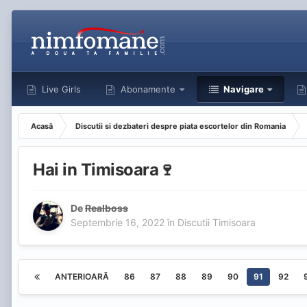
Live Girls
Abonamente
Navigare
Acasă
Discutii si dezbateri despre piata escortelor din Romania
Hai in Timisoara🍷
De
Realboss
Septembrie 16, 2022
în
Discutii Timisoara
ANTERIOARĂ
86
87
88
89
90
91
92