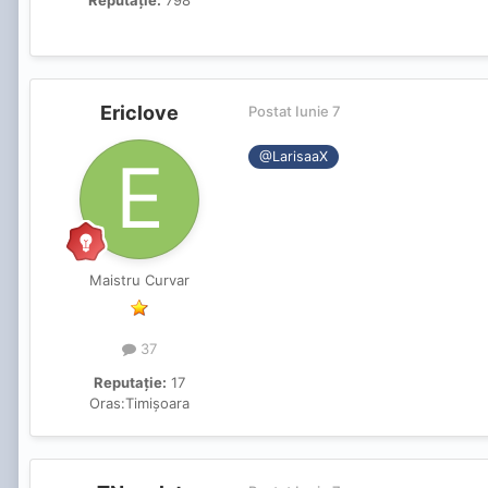
Reputație:
798
Ericlove
Postat
Iunie 7
@LarisaaX
Maistru Curvar
37
Reputație:
17
Oras:
Timișoara