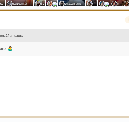
anu21
a spus:
buna
🤷‍♂️