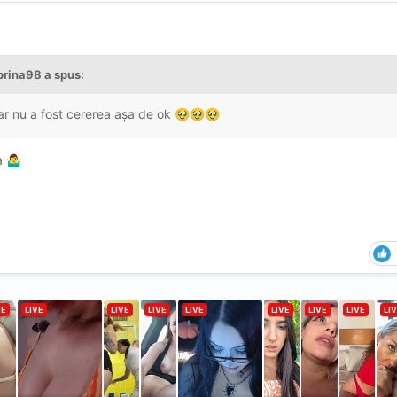
brina98
a spus:
ar nu a fost cererea așa de ok
🥹
🥹
🥹
na
🤷‍♂️