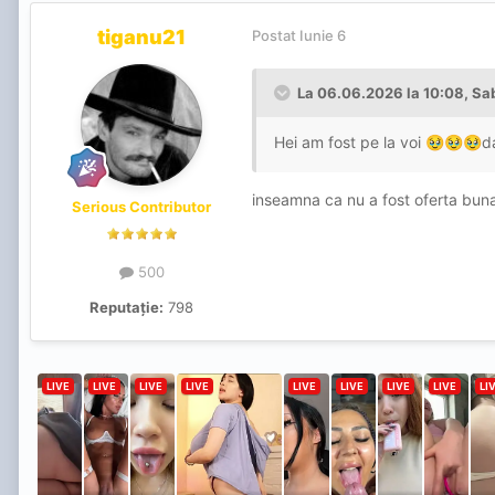
tiganu21
Postat
Iunie 6
La 06.06.2026 la 10:08,
Sa
Hei am fost pe la voi
d
🥹
🥹
🥹
inseamna ca nu a fost oferta bu
Serious Contributor
500
Reputație:
798