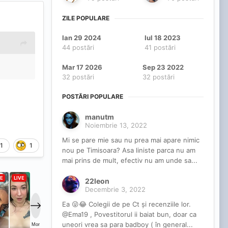
ZILE POPULARE
Ian 29 2024
Iul 18 2023
44 postări
41 postări
Mar 17 2026
Sep 23 2022
32 postări
32 postări
POSTĂRI POPULARE
manutm
Noiembrie 13, 2022
Mi se pare mie sau nu prea mai apare nimic
1
1
nou pe Timisoara? Asa liniste parca nu am
mai prins de mult, efectiv nu am unde sa...
22leon
Decembrie 3, 2022
Ea 😜😂 Colegii de pe Ct și recenziile lor.
@Ema19 , Povestitorul ii baiat bun, doar ca
uneori vrea sa para badboy ( în general...