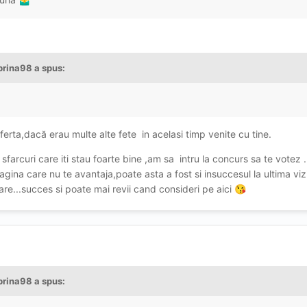
brina98
a spus:
erta,dacă erau multe alte fete in acelasi timp venite cu tine.
in sfarcuri care iti stau foarte bine ,am sa intru la concurs sa te votez 
gina care nu te avantaja,poate asta a fost si insuccesul la ultima vizi
re...succes si poate mai revii cand consideri pe aici
😘
brina98
a spus: