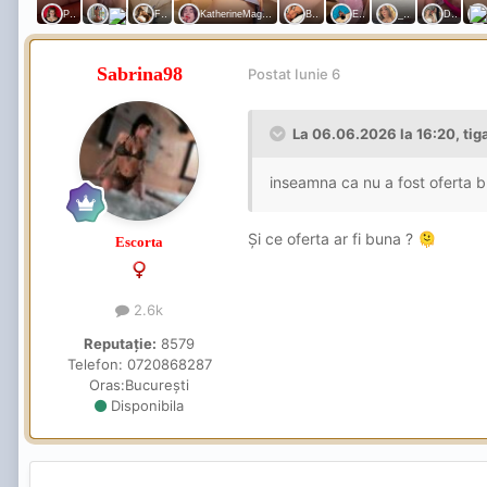
Sabrina98
Postat
Iunie 6
La 06.06.2026 la 16:20,
tig
inseamna ca nu a fost oferta 
Și ce oferta ar fi buna ?
🫠
Escorta
2.6k
Reputație:
8579
Telefon:
0720868287
Oras:
București
Disponibila