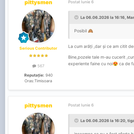
pittysmen
Postat
Iunie 6
La 06.06.2026 la 16:16,
Mar
Posibil
🙈
La cum arăți ,dar și ce am citit de
Serious Contributor
Bine,pozele tale m-au cucerit ,cu
experiente faine cu noi
ca de fa
😍
567
Reputație:
940
Oras:
Timisoara
pittysmen
Postat
Iunie 6
La 06.06.2026 la 16:20,
tig
inseamna ca nu a fost oferta 