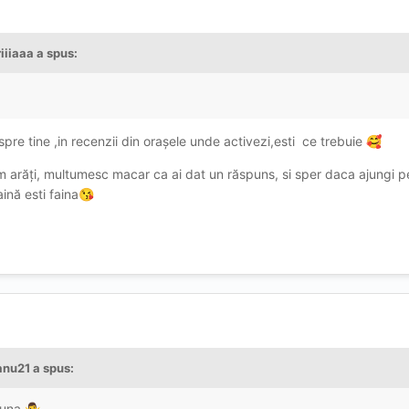
iiiaaa
a spus:
spre tine ,in recenzii din orașele unde activezi,esti ce trebuie
🥰
m arăți, multumesc macar ca ai dat un răspuns, si sper daca ajungi pe
ină esti faina
😘
anu21
a spus:
buna
🤷‍♂️