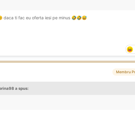
daca ti fac eu oferta iesi pe minus

🤣
🤣
😅
Membru P
brina98
a spus: