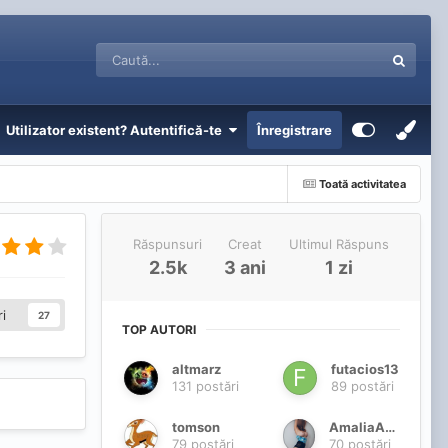
Utilizator existent? Autentifică-te
Înregistrare
Toată activitatea
Răspunsuri
Creat
Ultimul Răspuns
2.5k
3 ani
1 zi
i
27
TOP AUTORI
altmarz
futacios13
131 postări
89 postări
tomson
AmaliaAme
79 postări
70 postări