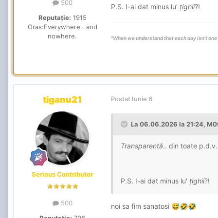
500
P.S. I-ai dat minus lu'
țighii
?!
Reputație:
1915
Oras:
Everywhere.. and
nowhere.
"When we understand that each day isn't one m
tiganu21
Postat
Iunie 6
La 06.06.2026 la 21:24,
M0
Transparentă
.. din toate p.d.v
Serious Contributor
P.S. I-ai dat minus lu'
țighii
?!
500
noi sa fim sanatosi
😅
🤣
🤣