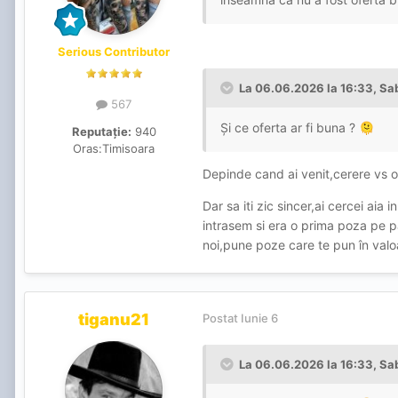
Serious Contributor
La 06.06.2026 la 16:33,
Sa
567
Și ce oferta ar fi buna ?
🫠
Reputație:
940
Oras:
Timisoara
Depinde cand ai venit,cerere vs of
Dar sa iti zic sincer,ai cercei aia 
intrasem si era o prima poza pe pa
noi,pune poze care te pun în valoa
tiganu21
Postat
Iunie 6
La 06.06.2026 la 16:33,
Sa