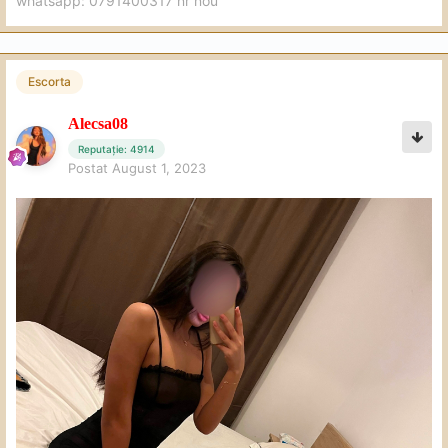
whatsapp: 0791400317 nr nou
Escorta
Alecsa08
Reputație: 4914
Postat
August 1, 2023