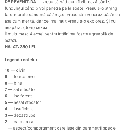
DE REVENIT: DA
— vreau să văd cum îi vibrează sânii și
fundulețul când o voi penetra pe la spate, vreau s-o strâng
tare-n brațe când mă călărește, vreau să-i venerez păsărica
așa cum merită, dar cel mai mult vreau s-o explorez. Și nu
neapărat (doar) sexual.
Îi mulțumesc Alecsei pentru întâlnirea foarte agreabilă de
astăzi.
HALAT: 350 LEI.
Legenda notelor
:
10
— divin
9
— foarte bine
8
— bine
7
— satisfăcător
6
— indiferent
5
— nesatisfăcător
4
— insuficient
3
— dezastruos
2
— catastrofal
1
— aspect/comportament care iese din parametrii speciei