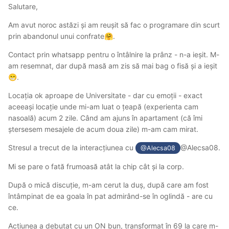
Salutare,
Am avut noroc astăzi și am reușit să fac o programare din scurt
prin abandonul unui confrate
.
🤗
Contact prin whatsapp pentru o întâlnire la prânz - n-a ieșit. M-
am resemnat, dar după masă am zis să mai bag o fisă și a ieșit
.
😁
Locația ok aproape de Universitate - dar cu emoții - exact
aceeași locație unde mi-am luat o țeapă (experienta cam
nasoală) acum 2 zile. Când am ajuns în apartament (că îmi
ștersesem mesajele de acum doua zile) m-am cam mirat.
Stresul a trecut de la interacțiunea cu
@Alecsa08.
@Alecsa08
Mi se pare o fată frumoasă atât la chip cât și la corp.
După o mică discuție, m-am cerut la duș, după care am fost
întâmpinat de ea goala în pat admirând-se în oglindă - are cu
ce.
Acțiunea a debutat cu un ON bun, transformat în 69 la care m-