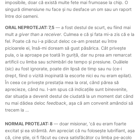
imposibile, doar că există multe fete mai frumoase la chip. O
singură dimensiune nu face și nu desface un om sau un raport
între doi oameni.
ORAL NEPROTEJAT: 7,5
— a fost destul de scurt, eu fiind mai
mult
a giver than a receiver
. Culmea e că și fata mi-a zis că e la
fel. Poate că nu i-a plăcut deloc ce-am prestat eu între
picioarele ei, însă-mi doream să gust păsărica. Cât privește
pula, o ia aproape pe toată în guriță, dar nu prea am remarcat
artificii cu limba sau schimbări de tempo și presiune. Ouălele
(sic) au fost ignorate, poate din lipsă de timp sau nu (ce-i
drept, fiind o vizită inopinată la escorte nici eu nu eram epilat).
În ceea ce privește prestația mea la oral, când părea să
aprecieze, când nu. I-am spus că indicațiile sunt binevenite,
dar situația a devenit destul de ciudată la un moment dat când
nu mai dădea deloc
feedback
, așa că am convenit amândoi să
trecem la …
NORMAL PROTEJAT: 8
— doar misionar, ‘că eu eram foarte
excitat și ea strâmtă. Am apreciat că nu folosește lubrifiant, așa
că, cine știe, oi fi făcut eu ceva satisfăcător cu limba pe-acolo