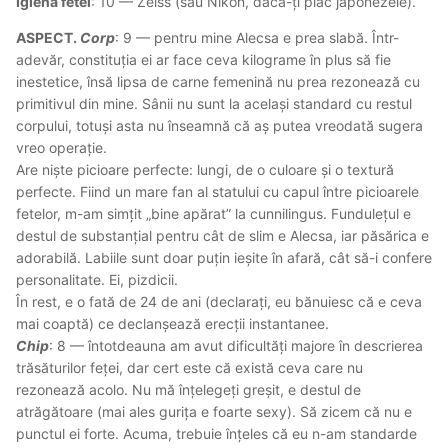
Igiena fetei
: 10 — Zeiss (sau Nikon, dacă-ți plac japonezele).
ASPECT.
Corp
: 9 — pentru mine Alecsa e prea slabă. Într-
adevăr, constituția ei ar face ceva kilograme în plus să fie
inestetice, însă lipsa de carne femenină nu prea rezonează cu
primitivul din mine. Sânii nu sunt la același standard cu restul
corpului, totuși asta nu înseamnă că aș putea vreodată sugera
vreo operație.
Are niște picioare perfecte: lungi, de o culoare și o textură
perfecte. Fiind un mare fan al statului cu capul între picioarele
fetelor, m-am simțit „bine apărat” la cunnilingus. Fundulețul e
destul de substanțial pentru cât de slim e Alecsa, iar păsărica e
adorabilă. Labiile sunt doar puțin ieșite în afară, cât să-i confere
personalitate. Ei, pizdicii.
În rest, e o fată de 24 de ani (declarați, eu bănuiesc că e ceva
mai coaptă) ce declanșează erecții instantanee.
Chip
: 8 — întotdeauna am avut dificultăți majore în descrierea
trăsăturilor feței, dar cert este că există ceva care nu
rezonează acolo. Nu mă înțelegeți greșit, e destul de
atrăgătoare (mai ales gurița e foarte sexy). Să zicem că nu e
punctul ei forte. Acuma, trebuie înțeles că eu n-am standarde