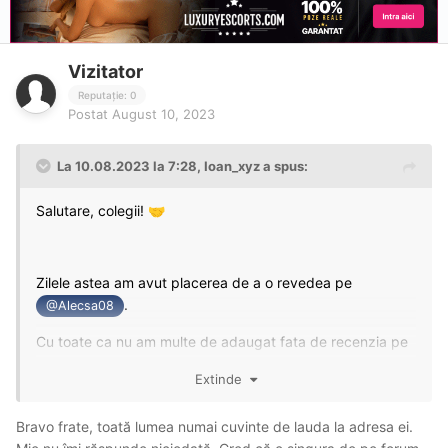
Vizitator
Reputație: 0
Postat
August 10, 2023
La 10.08.2023 la 7:28,
Ioan_xyz
a spus:
Salutare, colegii!
🤝
Zilele astea am avut placerea de a o revedea pe
.
@Alecsa08
Cu toate ca nu am multe de adaugat fata de recenzia pe
care i-am facut-o in urma cu ceva timp, subliniez cateva
Extinde
detalii pe care eu le consider definitorii si importante la o
escorta de top (asa cum este ea):
Bravo frate, toată lumea numai cuvinte de lauda la adresa ei.
-
Aspectul fizic:
aici trebuie sa fii putin carcotas sa-