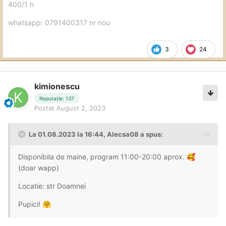
400/1 h
whatsapp: 0791400317 nr nou
3
24
kimionescu
Reputație: 137
Postat
August 2, 2023
La 01.08.2023 la 16:44,
Alecsa08
a spus:
Disponibila de maine, program 11:00-20:00 aprox.
🥰
(doar wapp)
Locatie: str Doamnei
Pupici!
🤗