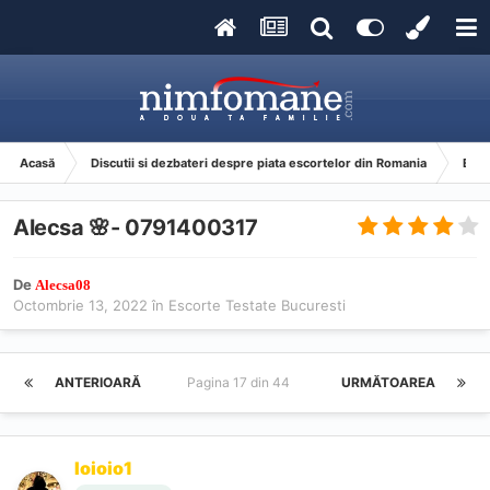
Acasă
Discutii si dezbateri despre piata escortelor din Romania
Esco
Alecsa 🌸- 0791400317
De
Alecsa08
Octombrie 13, 2022
în
Escorte Testate Bucuresti
ANTERIOARĂ
Pagina 17 din 44
URMĂTOAREA
Ioioio1