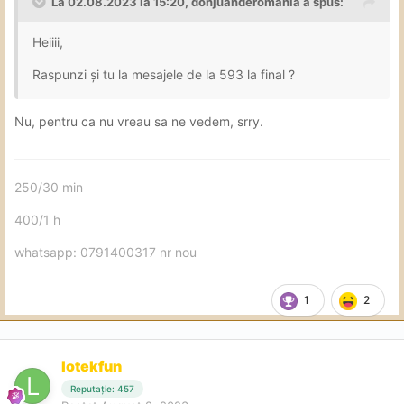
La 02.08.2023 la 15:20,
donjuanderomania
a spus:
Heiiii,
Raspunzi și tu la mesajele de la 593 la final ?
Nu, pentru ca nu vreau sa ne vedem, srry.
250/30 min
400/1 h
whatsapp: 0791400317 nr nou
1
2
lotekfun
Reputație: 457