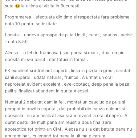
suta
la ultima ei vizita in Bucuresti.
😀
Programarea - efectuata din timp si respectata fara probleme -
nota 10 pentru seriozitate.
Locatia - undeva aproape de p-ta Unirii , curat , spatios , aerisit
- nota 8.50
Alecsa - la fel de frumoasa ( sau parca si mai ) , doar un pic
obosita mi s-a parut , dar totusi in forma .
FK excelent si intretinut superb , linsa in pizda la greu , sarutat
sanii superbi , udata natural , frumos . A urmat un oral
neprotejat evident excelent , eye-cobtact, deep pana la baza
pulii si finalizat abundent in gurita Alecsei.
Numarul 2 debutat cam la fel , montat un cauciuc pe pula si
pompat in pozitia caprita , dar probabil din cauza caldurii si
oboseala , nu am finalizat asa si am revenit la oralul nepro. A
durat destul de mult pana am reusit a doua finalizare
apoteotica tot printr-un CIM , Alecsa nu s-a dat batuta pana nu
am terminat , culegand tot pana la ultima picatura.