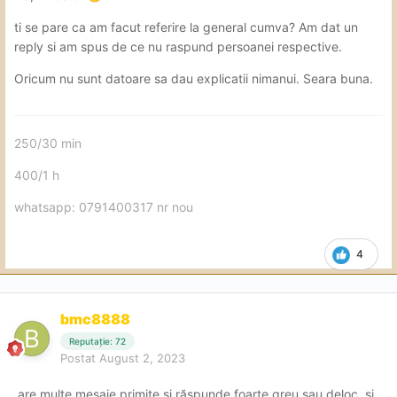
ti se pare ca am facut referire la general cumva? Am dat un
reply si am spus de ce nu raspund persoanei respective.
Oricum nu sunt datoare sa dau explicatii nimanui. Seara buna.
250/30 min
400/1 h
whatsapp: 0791400317 nr nou
4
bmc8888
Reputație: 72
Postat
August 2, 2023
are multe mesaje primite și răspunde foarte greu sau deloc, și