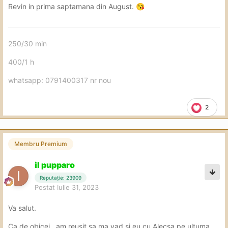
Revin in prima saptamana din August.
😘
250/30 min
400/1 h
whatsapp: 0791400317 nr nou
2
Membru Premium
il pupparo
Reputație: 23909
Postat
Iulie 31, 2023
Va salut.
Ca de obicei , am reusit sa ma vad si eu cu Alecsa pe ultuma