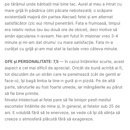
pe tărâmul unde bărbații mai bine tac. Aurel al meu a intrat cu
mare grijă în păsărica (din păcate nebotezată; o scăpare
existențială majoră din partea Alecsei) fetei și am alternat
satisfăcător (zic eu) ritmul penetrării. Fata e frumoasă, timpul
era relativ redus (eu iau două ore de obicei), deci motive să
amân ejacularea n-aveam. Ne-am futut în misionar vreo 3-4
minute și mi-am dat drumu’ cu mare satisfacție. Fata m-a
curățat cu grijă și-am mai stat la taclale vreo câteva minute.
GFE și PERSONALITATE: 7,5
— în cazul întâlnirilor scurte, acest
aspect e cel mai dificil de apreciat. Oricât de bună actriță ai fi,
tot discutăm de un străin care te penetrează (cât de gentil ar
face-o), își bagă limba la tine-n gură și-n pizdă. Pe de altă
parte, săruturile au fost foarte umede, iar mângâierile au părut
să fie bine primite.
Nivelul intelectual al fetei pare să fie binișor pestl mediul
escortelor întâlnite de mine și, în general, al fetelor sub 25 de
ani. E volubilă fără să te enerveze, se vede că își dă silința să
creeze o atmosferă plăcută fără să exagereze.