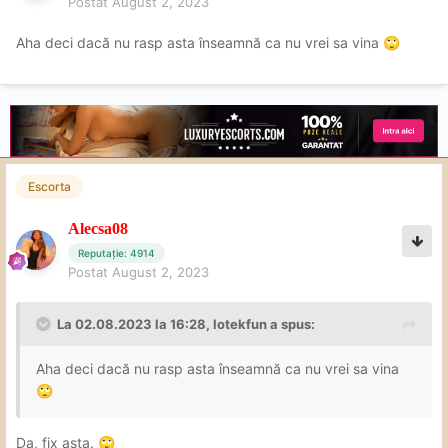
Postat
August 2, 2023
Aha deci dacă nu rasp asta înseamnă ca nu vrei sa vina
🙄
Escorta
Alecsa08
Reputație: 4914
Postat
August 2, 2023
La 02.08.2023 la 16:28,
lotekfun
a spus:
Aha deci dacă nu rasp asta înseamnă ca nu vrei sa vina
🙄
Da, fix asta.
🙄