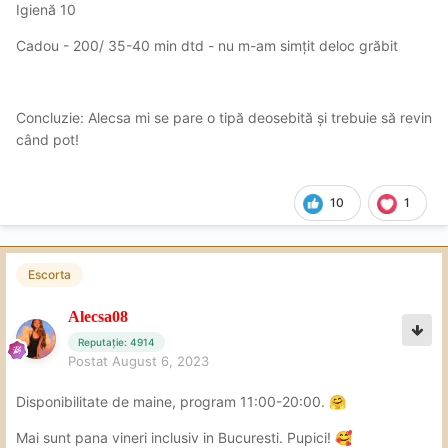
Igienă 10
Cadou - 200/ 35-40 min dtd - nu m-am simțit deloc grăbit
Concluzie: Alecsa mi se pare o tipă deosebită și trebuie să revin
când pot!
10
1
Escorta
Alecsa08
Reputație: 4914
Postat
August 6, 2023
Disponibilitate de maine, program 11:00-20:00.
🤗
Mai sunt pana vineri inclusiv in Bucuresti. Pupici!
🥰