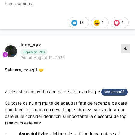
homo sapiens.
13
1
1
Ioan_xyz
Reputație: 723
Postat
August 10, 2023
Salutare, colegii!
🤝
Zilele astea am avut placerea de a o revedea pe
.
@Alecsa08
Cu toate ca nu am multe de adaugat fata de recenzia pe care
i-am facut-o in urma cu ceva timp, subliniez cateva detalii pe
care eu le consider definitorii si importante la o escorta de top
(asa cum este ea):
-
Aspectul fizic:
aici trebuie sa fii putin carcotas sa-i