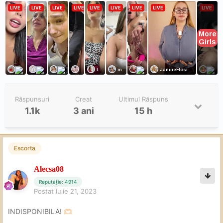
Răspunsuri
Creat
Ultimul Răspuns
1.1k
3 ani
15 h
Escorta
Alecsa08
Reputație: 4914
Postat
Iulie 21, 2023
INDISPONIBILA!
🫶🏻