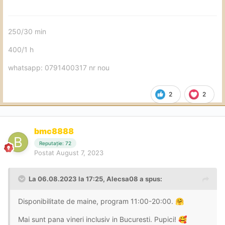
250/30 min
400/1 h
whatsapp: 0791400317 nr nou
2
2
bmc8888
Reputație: 72
Postat
August 7, 2023
La 06.08.2023 la 17:25,
Alecsa08
a spus:
Disponibilitate de maine, program 11:00-20:00.
🤗
Mai sunt pana vineri inclusiv in Bucuresti. Pupici!
🥰