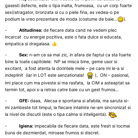
gasesti defecte, este o tipa inalta, frumoasa, cu un corp foarte
sexi/atragator, bronzata si cu o piele fina, as vedea-o pe
podium la vreo prezentare de moda (costume de baie…
).
-
Atitudinea:
de fiecare data cand ne vedem plec
incarcat cu energie pozitiva, este o fata dulce si educata,
empatica si dragalasa.
👍
-
Sex:
n-am ce sa mai zic, in afara de faptul ca sta foarte
bine la toate capitolele: NP se misca bine, geme usor si
excitant, a fost atenta la dorintele mele – pe care mi le-a si
indeplinit (iar in LOT este senzationala!
), ON – pasional,
imi place cum ma piveste si ma rasfata, la CIM a asteaptat sa
termin tot, apoi s-a retras catre baie cu un gest frumos…
-
GFE:
daaa, Alecsa e spontana si afabila, ma saruta si-
mi zambeste tot timpul, la fiecare intalnire ne-am sincronizat si
la nivel de discutii (este o tipa calma si inteligenta).
-
Igiena:
impecabila de fiecare data, este fresh si tocmai
buna de dezmierdat, miroase frumos si discret.