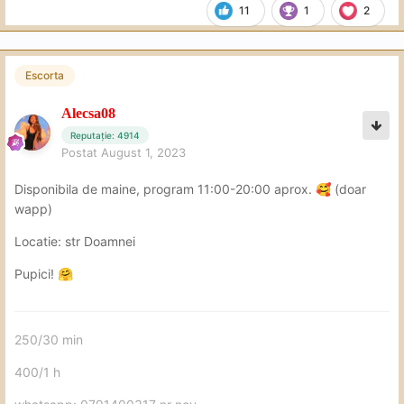
11
1
2
Escorta
Alecsa08
Reputație: 4914
Postat
August 1, 2023
Disponibila de maine, program 11:00-20:00 aprox.
(doar
🥰
wapp)
Locatie: str Doamnei
Pupici!
🤗
250/30 min
400/1 h