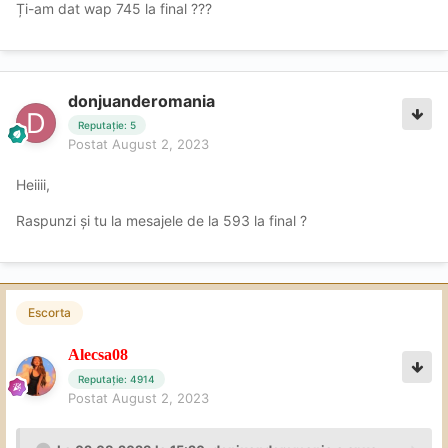
Ți-am dat wap 745 la final ???
donjuanderomania
Reputație: 5
Postat
August 2, 2023
Heiiii,
Raspunzi și tu la mesajele de la 593 la final ?
Escorta
Alecsa08
Reputație: 4914
Postat
August 2, 2023