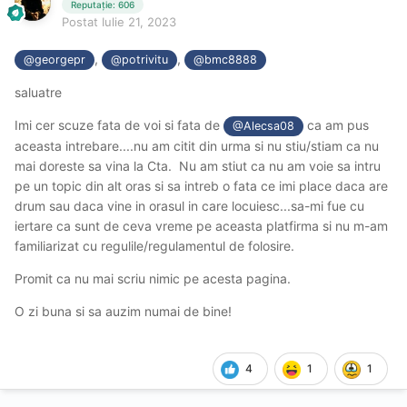
Reputație: 606
Postat
Iulie 21, 2023
,
,
@georgepr
@potrivitu
@bmc8888
saluatre
Imi cer scuze fata de voi si fata de
ca am pus
@Alecsa08
aceasta intrebare....nu am citit din urma si nu stiu/stiam ca nu
mai doreste sa vina la Cta. Nu am stiut ca nu am voie sa intru
pe un topic din alt oras si sa intreb o fata ce imi place daca are
drum sau daca vine in orasul in care locuiesc...sa-mi fue cu
iertare ca sunt de ceva vreme pe aceasta platfirma si nu m-am
familiarizat cu regulile/regulamentul de folosire.
Promit ca nu mai scriu nimic pe acesta pagina.
O zi buna si sa auzim numai de bine!
4
1
1