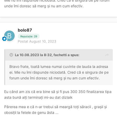
Mie nu îmi răspunde niciodată. Cred că e singura de pe forum
i gasesti defecte, este o tipa inalta, frumoasa, cu un corp
unde îmi doresc să merg și nu am cum efectiv.
foarte sexi/atragator, bronzata si cu o piele fina, as
vedea-o pe podium la vreo prezentare de moda (costume
de baie…
).
bolo87
-
Atitudinea:
de fiecare data cand ne vedem plec
Reputație: 29
incarcat cu energie pozitiva, este o fata dulce si educata,
Postat
August 10, 2023
empatica si dragalasa.
👍
-
Sex:
n-am ce sa mai zic, in afara de faptul ca sta
La 10.08.2023 la 8:32,
fachetti
a spus:
foarte bine la toate capitolele: NP se misca bine, geme
usor si excitant, a fost atenta la dorintele mele – pe care
Bravo frate, toată lumea numai cuvinte de lauda la adresa
mi le-a si indeplinit (iar in LOT este senzationala!
),
ei. Mie nu îmi răspunde niciodată. Cred că e singura de pe
ON – pasional, imi place cum ma piveste si ma rasfata, la
forum unde îmi doresc să merg și nu am cum efectiv.
CIM a asteaptat sa termin tot, apoi s-a retras catre baie
cu un gest frumos…
Eu când am zis că era bine să și fi pus 300 350 finalizarea tipa
-
GFE:
daaa, Alecsa e spontana si afabila, ma
asta bună alți terminați mi-au dat dizlaik
saruta si-mi zambeste tot timpul, la fiecare intalnire ne-am
Părerea mea e că n-ar trebui să meargă toți săracii , grașii și
sincronizat si la nivel de discutii (este o tipa calma si
obosiții la fetele de genu ăsta ...
inteligenta).