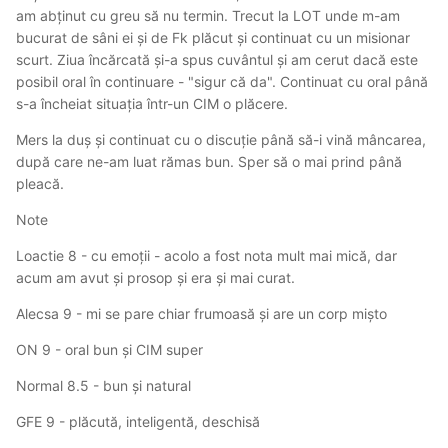
am abținut cu greu să nu termin. Trecut la LOT unde m-am
bucurat de sâni ei și de Fk plăcut și continuat cu un misionar
scurt. Ziua încărcată și-a spus cuvântul și am cerut dacă este
posibil oral în continuare - "sigur că da". Continuat cu oral până
s-a încheiat situația într-un CIM o plăcere.
Mers la duș și continuat cu o discuție până să-i vină mâncarea,
după care ne-am luat rămas bun. Sper să o mai prind până
pleacă.
Note
Loactie 8 - cu emoții - acolo a fost nota mult mai mică, dar
acum am avut și prosop și era și mai curat.
Alecsa 9 - mi se pare chiar frumoasă și are un corp mișto
ON 9 - oral bun și CIM super
Normal 8.5 - bun și natural
GFE 9 - plăcută, inteligentă, deschisă