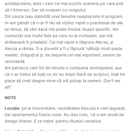
antidepresive, ăsta-i cam cel mai pozitiv scenariu pe care poți
să-l întrevezi. Dar să-ncepem cu-nceputul.
Din cauza (sau datorită) unei ferestre neașteptate în program,
m-am gândit că n-ar fi rău să vizitez rapid o preoteasă de-ale
lui Venus, să văd dacă mă poate înviora ritualul specific. Am
contactat mai multe fete pe care nu le vizitasem, dar mă
atrăseseră în prealabil. Cel mai rapid a răspuns Alecsa, și
Alecsa a rămas. S-a dovedit a fi o făptură ‘năltuță (mult peste
medie), drăguțică și, de departe cel mai important, enorm de
rezonabilă.
Am petrecut cam 50 de minute-n compania domnișoarei, așa
că n-ar trebui să luați ce zic eu drept literă de scripturi, însă îmi
place să cred despre mine că mă pricep la oameni.
Don’t we
all?
NOTE
Locație
: pe la Universitate, vecinătatea blocului e cam jegoasă,
dar apartamentul foarte curat. Nu dau note, ‘că n-am studii de
design interior. E ce trebe’ pentru ritualuri venerice.