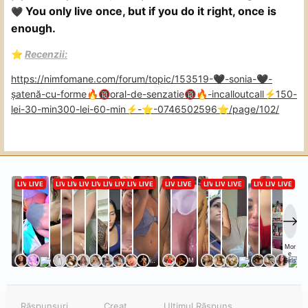
You only live once, but if you do it right, once is
🖤
enough.
️
Recenzii:
⭐
https://nimfomane.com/forum/topic/153519-
-sonia-
-
🖤
🖤
șatenă-cu-forme
oral-de-senzatie
-incalloutcall
️150-
🔥
🔞
🔞
🔥
⚡
lei-30-min300-lei-60-min
️-
️-0746502596
️/page/102/
⚡
⭐
⭐
Răspunsuri
Creat
Ultimul Răspuns