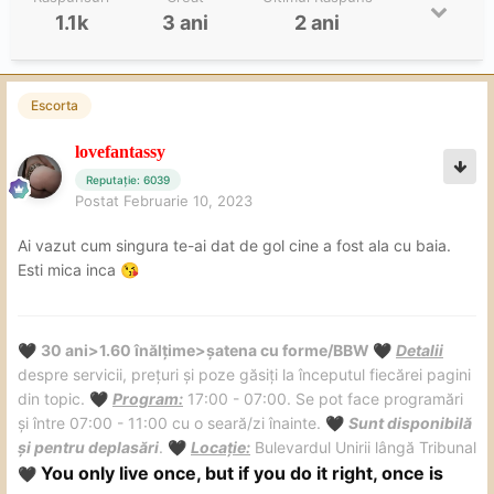
1.1k
3 ani
2 ani
Escorta
lovefantassy
Reputație: 6039
Postat
Februarie 10, 2023
Ai vazut cum singura te-ai dat de gol cine a fost ala cu baia.
Esti mica inca
😘
30 ani>1.60 înălțime>șatena cu forme/BBW
Detalii
🖤
🖤
despre servicii, prețuri și poze găsiți la începutul fiecărei pagini
din topic.
Program:
17:00 - 07:00. Se pot face programări
🖤
și între 07:00 - 11:00 cu o seară/zi înainte.
Sunt disponibilă
🖤
și pentru deplasări
.
Locație:
Bulevardul Unirii lângă Tribunal
🖤
You only live once, but if you do it right, once is
🖤