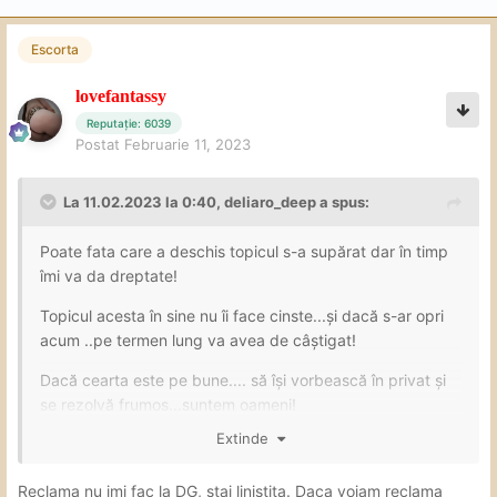
Escorta
lovefantassy
Reputație: 6039
Postat
Februarie 11, 2023
La 11.02.2023 la 0:40,
deliaro_deep
a spus:
Poate fata care a deschis topicul s-a supărat dar în timp
îmi va da dreptate!
Topicul acesta în sine nu îi face cinste...și dacă s-ar opri
acum ..pe termen lung va avea de câștigat!
Dacă cearta este pe bune.... să își vorbească în privat și
se rezolvă frumos...suntem oameni!
Extinde
Suntem femei și se vede urât...
Dacă este marketing nu ajută cu nimic...nu poți vinde
Reclama nu imi fac la DG, stai linistita. Daca voiam reclama