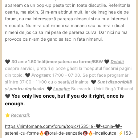
gogoși la cofetari!
apaream ca un pop-up peste tot in toate discuțiile. Referitor la
cearta, ma abtin. Si m-am abtinut mult. Iar de imaginea de pe
Pe viitor evitați să vă expuneți "certurile" în public!
forum, nu ma interesează parerea nimanui si nu m-a interesat
vreodata. Nu mi-a dat nimeni sa mananc sau nu m-a ridicat
Fiecare să se fută pe ce prețuri își dorește nu este treaba
nimeni de jos ca sa imi pese de parerea cuiva. Dar nici nu ma
nimănui asta!
provoca ca n-am de gand sa tac in fata nimanui.
Dar noi ca și escorte nu trebuie să ne promovăm prin
scandal ci prin lucruri frumoase!
Unii oameni văd ce se scrie pe aici și pun preț pe felul în
30 ani>1.60 înălțime>șatena cu forme/BBW
Detalii
🖤
🖤
care interacționăm....
despre servicii, prețuri și poze găsiți la începutul fiecărei pagini
din topic.
Program:
17:00 - 07:00. Se pot face programări
🖤
Faceți pace!
și între 07:00 - 11:00 cu o seară/zi înainte.
Sunt disponibilă
🖤
și pentru deplasări
.
Locație:
Bulevardul Unirii lângă Tribunal
🖤
You only live once, but if you do it right, once is
🖤
enough.
️
Recenzii:
⭐
https://nimfomane.com/forum/topic/153519-
-sonia-
-
🖤
🖤
șatenă-cu-forme
oral-de-senzatie
-incalloutcall
️150-
🔥
🔞
🔞
🔥
⚡