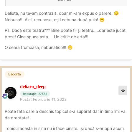
Dar...
:))))
Deliuta, nu te-am contrazis, doar mi-am expus o părere.
😉
Nebuna!!! Aici, recunosc, ești nebuna după pula!
😁
Ps. Dacă este teatru??? Bine,poate fii și teatru.....dar este jucat
prost! Cine spune asta.... Un critic de arta!!!
O seara frumoasa, nebunatico!!!
😁
Escorta
deliaro_deep
Reputație: 27555
Postat
Februarie 11, 2023
Poate fata care a deschis topicul s-a supărat dar în timp îmi va
da dreptate!
Topicul acesta în sine nu îi face cinste...și dacă s-ar opri acum