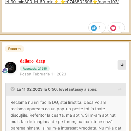
lei-30-min300-lei-60-min
️-
️-0746502596
️/page/102/
⚡
⭐
⭐
1
1
Escorta
deliaro_deep
Reputație: 27555
Postat
Februarie 11, 2023
La 11.02.2023 la 0:50,
lovefantassy
a spus:
Reclama nu imi fac la DG, stai linistita. Daca voiam
reclama apaream ca un pop-up peste tot in toate
discuțiile. Referitor la cearta, ma abtin. Si m-am abtinut
mult. Iar de imaginea de pe forum, nu ma interesează
parerea nimanui si nu m-a interesat vreodata. Nu mi-a dat