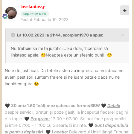
lovefantassy
Reputație: 6039
Postat
Februarie 10, 2023
La 10.02.2023 la 21:44,
scorpion1970
a spus:
Nu trebuie sa mi te justifici... Eu doar, încercam să
linistesc apele.
Noaptea este un sfesnic bun!!!
😊
😉
Nu e de justificat. Da fetele astea au impresia ca noi daca nu
avem pestisori suntem fraiere si ne luam bataie daca nu ne
inchidem gura
😉
30 ani>1.60 înălțime>șatena cu forme/BBW
Detalii
🖤
🖤
despre servicii, prețuri și poze găsiți la începutul fiecărei pagini
din topic.
Program:
17:00 - 07:00. Se pot face programări
🖤
și între 07:00 - 11:00 cu o seară/zi înainte.
Sunt disponibilă
🖤
și pentru deplasări
.
Locație:
Bulevardul Unirii lângă Tribunal
🖤