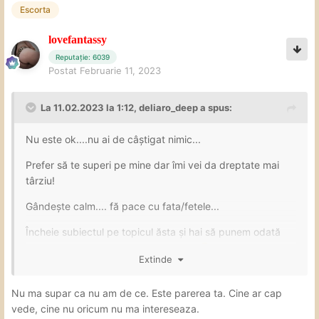
Escorta
lovefantassy
Reputație: 6039
Postat
Februarie 11, 2023
La 11.02.2023 la 1:12,
deliaro_deep
a spus:
Nu este ok....nu ai de câștigat nimic...
Prefer să te superi pe mine dar îmi vei da dreptate mai
târziu!
Gândește calm.... fă pace cu fata/fetele...
Încheie subiectul pe topicul ăsta și hai să punem odată
pentru totdeauna stop la așa discuții
🙄
Extinde
Orice problemă are rezolvare....dar în privat nu aici...
Nu ma supar ca nu am de ce. Este parerea ta. Cine ar cap
Lumea râde....și printre ei pot fi sau ar fi fost potențiali
vede, cine nu oricum nu ma intereseaza.
vizitatori!