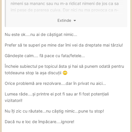
nimeni sa mananc sau nu m-a ridicat nimeni de jos ca sa
imi pese de parerea cuiva. Dar nici nu ma provoca ca n-
am de gand sa tac in fata nimanui.
Extinde
Nu este ok....nu ai de câștigat nimic...
Prefer să te superi pe mine dar îmi vei da dreptate mai târziu!
Gândește calm.... fă pace cu fata/fetele...
Încheie subiectul pe topicul ăsta și hai să punem odată pentru
totdeauna stop la așa discuții
🙄
Orice problemă are rezolvare....dar în privat nu aici...
Lumea râde....și printre ei pot fi sau ar fi fost potențiali
vizitatori!
Nu îți zic cu răutate...nu câștig nimic...pune tu stop!
Dacă nu e loc de împăcare....ignore!