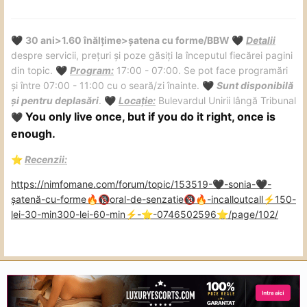
Nu îți zic cu răutate...nu câștig nimic...pune tu stop!
30 ani>1.60 înălțime>șatena cu forme/BBW
Detalii
🖤
🖤
Dacă nu e loc de împăcare....ignore!
despre servicii, prețuri și poze găsiți la începutul fiecărei pagini
din topic.
Program:
17:00 - 07:00. Se pot face programări
🖤
și între 07:00 - 11:00 cu o seară/zi înainte.
Sunt disponibilă
🖤
și pentru deplasări
.
Locație:
Bulevardul Unirii lângă Tribunal
🖤
You only live once, but if you do it right, once is
🖤
enough.
️
Recenzii:
⭐
https://nimfomane.com/forum/topic/153519-
-sonia-
-
🖤
🖤
șatenă-cu-forme
oral-de-senzatie
-incalloutcall
️150-
🔥
🔞
🔞
🔥
⚡
lei-30-min300-lei-60-min
️-
️-0746502596
️/page/102/
⚡
⭐
⭐