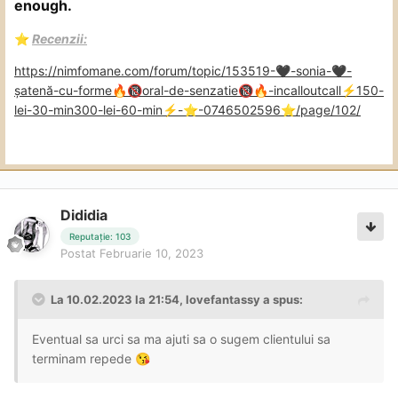
enough.
️
Recenzii:
⭐
https://nimfomane.com/forum/topic/153519-
-sonia-
-
🖤
🖤
șatenă-cu-forme
oral-de-senzatie
-incalloutcall
️150-
🔥
🔞
🔞
🔥
⚡
lei-30-min300-lei-60-min
️-
️-0746502596
️/page/102/
⚡
⭐
⭐
Dididia
Reputație: 103
Postat
Februarie 10, 2023
La 10.02.2023 la 21:54,
lovefantassy
a spus:
Eventual sa urci sa ma ajuti sa o sugem clientului sa
terminam repede
😘