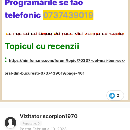
Programările se fac
telefonic
0737439019
Topicul cu recenzii
:
https://nimfomane.com/forum/topic/70337-cel-mai-bun-sex-
oral-din-bucuresti-0737439019/page-461
2
Vizitator scorpion1970
Reputație: 0
Postat
Februarie 10, 2023