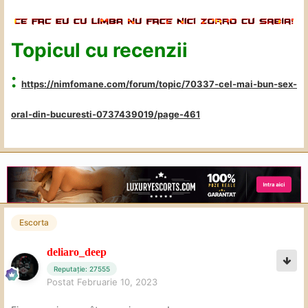
Topicul cu recenzii
:
https://nimfomane.com/forum/topic/70337-cel-mai-bun-sex-
oral-din-bucuresti-0737439019/page-461
Escorta
deliaro_deep
Reputație: 27555
Postat
Februarie 10, 2023