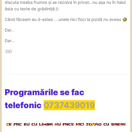
discuta treaba frumos și se rezolva în privat...nu așa nu în halul
ăsta cu texte de grădiniță:))
Când făceam eu d-astea ....unele nici floci la pizdă nu aveau
🤣
Dar..
Dar...
:))))
Programările se fac
telefonic
0737439019