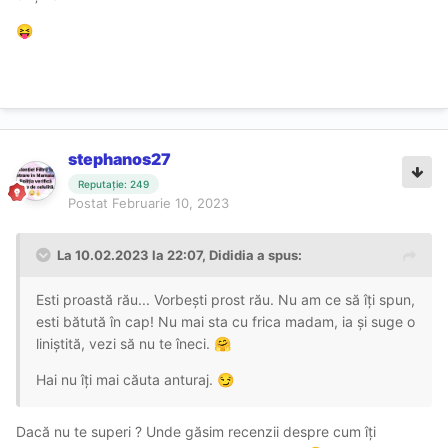
😝
stephanos27
Reputație: 249
Postat
Februarie 10, 2023
La 10.02.2023 la 22:07,
Dididia
a spus:
Esti proastă rău... Vorbești prost rău. Nu am ce să îți spun,
esti bătută în cap! Nu mai sta cu frica madam, ia și suge o
liniștită, vezi să nu te îneci.
🤗
Hai nu îți mai căuta anturaj.
😏
Dacă nu te superi ? Unde găsim recenzii despre cum îți