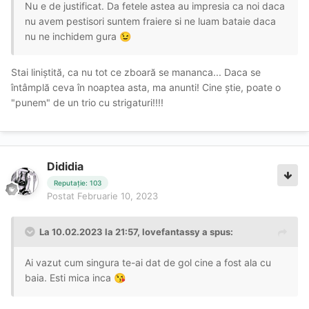
Nu e de justificat. Da fetele astea au impresia ca noi daca
nu avem pestisori suntem fraiere si ne luam bataie daca
nu ne inchidem gura
😉
Stai liniștită, ca nu tot ce zboară se mananca... Daca se
întâmplă ceva în noaptea asta, ma anunti! Cine știe, poate o
"punem" de un trio cu strigaturi!!!!
Dididia
Reputație: 103
Postat
Februarie 10, 2023
La 10.02.2023 la 21:57,
lovefantassy
a spus:
Ai vazut cum singura te-ai dat de gol cine a fost ala cu
baia. Esti mica inca
😘