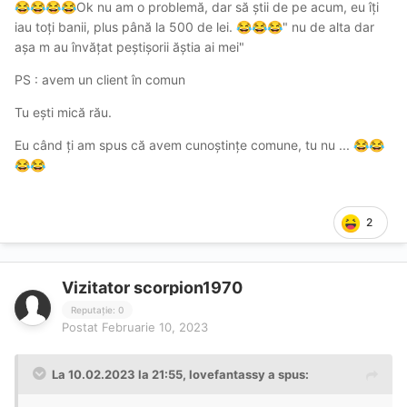
Ok nu am o problemă, dar să știi de pe acum, eu îți
😂
😂
😂
😂
iau toți banii, plus până la 500 de lei.
" nu de alta dar
😂
😂
😂
așa m au învățat peștișorii ăștia ai mei"
PS : avem un client în comun
Tu ești mică rău.
Eu când ți am spus că avem cunoștințe comune, tu nu ...
😂
😂
😂
😂
2
Vizitator scorpion1970
Reputație: 0
Postat
Februarie 10, 2023
La 10.02.2023 la 21:55,
lovefantassy
a spus: