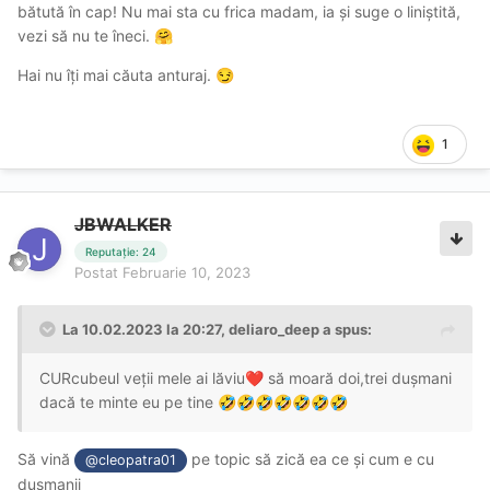
bătută în cap! Nu mai sta cu frica madam, ia și suge o liniștită,
vezi să nu te îneci.
🤗
Hai nu îți mai căuta anturaj.
😏
1
JBWALKER
Reputație: 24
Postat
Februarie 10, 2023
La 10.02.2023 la 20:27,
deliaro_deep
a spus:
CURcubeul veții mele ai lăviu
să moară doi,trei dușmani
❤️
dacă te minte eu pe tine
🤣
🤣
🤣
🤣
🤣
🤣
🤣
Să vină
pe topic să zică ea ce și cum e cu
@cleopatra01
dușmanii