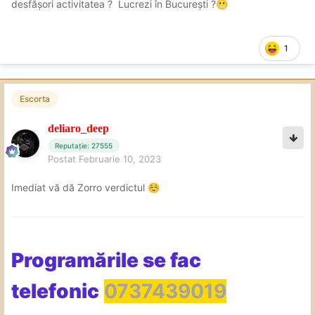
desfășori activitatea ? Lucrezi în București ?
😬
1
Escorta
deliaro_deep
Reputație: 27555
Postat
Februarie 10, 2023
Imediat vă dă Zorro verdictul
☺️
Programările se fac
telefonic
0737439019