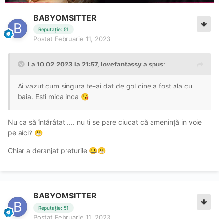
BABYOMSITTER
Reputație: 51
Postat
Februarie 11, 2023
La 10.02.2023 la 21:57,
lovefantassy
a spus:
Ai vazut cum singura te-ai dat de gol cine a fost ala cu
baia. Esti mica inca
😘
Nu ca să întărâtat..... nu ti se pare ciudat că amenință in voie
pe aici?
😬
Chiar a deranjat preturile
🤐
😬
BABYOMSITTER
Reputație: 51
Postat
Februarie 11, 2023