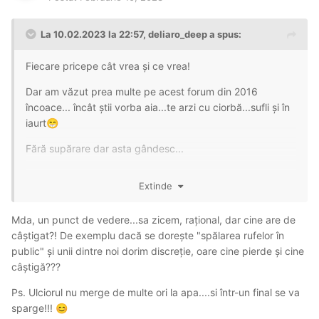
La 10.02.2023 la 22:57,
deliaro_deep
a spus:
Fiecare pricepe cât vrea și ce vrea!
Dar am văzut prea multe pe acest forum din 2016
încoace... încât știi vorba aia...te arzi cu ciorbă...sufli și în
iaurt
😁
Fără supărare dar asta gândesc...
Și uite că o zic aici public nu în private!
Extinde
Sunt Zorro nu lăbuș cu părul creț:)))
Mda, un punct de vedere...sa zicem, rațional, dar cine are de
câștigat?! De exemplu dacă se dorește "spălarea rufelor în
public" și unii dintre noi dorim discreție, oare cine pierde și cine
Nu aveti permisiunea ca sa vizualizati acest
câștigă???
video! Ca sa puteti vedea video-uri cu escorte
Ps. Ulciorul nu merge de multe ori la apa....si într-un final se va
trebuie sa aveti un abonament Premium.
Click
sparge!!!
😊
AICI pentru UPGRADE
.