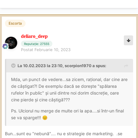
Escorta
deliaro_deep
Reputație: 27555
Postat
Februarie 10, 2023
La 10.02.2023 la 23:10,
scorpion1970
a spus:
Mda, un punct de vedere...sa zicem, rațional, dar cine are
de câștigat?! De exemplu dacă se dorește "spălarea
rufelor în public" și unii dintre noi dorim discreție, oare
cine pierde și cine câștigă???
Ps. Ulciorul nu merge de multe ori la apa....si într-un final
se va sparge!!!
😊
Bun...sunt eu "nebună".... nu e strategie de marketing. .se