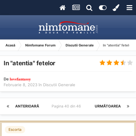
Acasă
Nimfomane Forum
Discutii Generale
In "atentia" fetelor
In "atentia" fetelor
De
lovefantassy
Februarie 8, 2023
în
Discutii Generale
ANTERIOARĂ
Pagina 40 din 46
URMĂTOAREA
Escorta