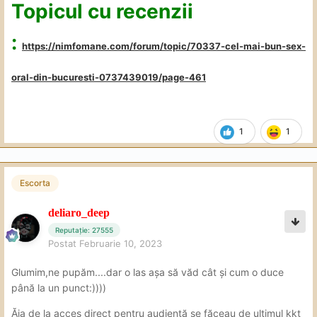
Topicul cu recenzii
:
https://nimfomane.com/forum/topic/70337-cel-mai-bun-sex-
oral-din-bucuresti-0737439019/page-461
1
1
Escorta
deliaro_deep
Reputație: 27555
Postat
Februarie 10, 2023
Glumim,ne pupăm....dar o las așa să văd cât și cum o duce
până la un punct:))))
Ăia de la acces direct pentru audiență se făceau de ultimul kkt