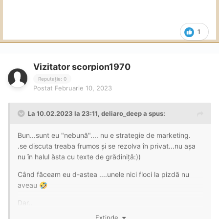
1
Vizitator scorpion1970
Reputație: 0
Postat
Februarie 10, 2023
La 10.02.2023 la 23:11,
deliaro_deep
a spus:
Bun...sunt eu "nebună".... nu e strategie de marketing.
.se discuta treaba frumos și se rezolva în privat...nu așa
nu în halul ăsta cu texte de grădiniță:))
Când făceam eu d-astea ....unele nici floci la pizdă nu
aveau
🤣
Dar..
Extinde