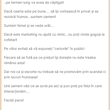
..pe termen lung va avea de câștigat!
Dacă cearta este pe bune.... să își vorbească în privat și se
rezolvă frumos...suntem oameni!
Suntem femei și se vede urât...
Dacă este marketing nu ajută cu nimic...nu poți vinde gogoși la
cofetari!
Pe viitor evitați să vă expuneți "certurile" în public!
Fiecare să se fută pe ce prețuri își dorește nu este treaba
nimănui asta!
Dar noi ca și escorte nu trebuie să ne promovăm prin scandal ci
prin lucruri frumoase!
Unii oameni văd ce se scrie pe aici și pun preț pe felul în care
interacționăm....
Faceți pace!