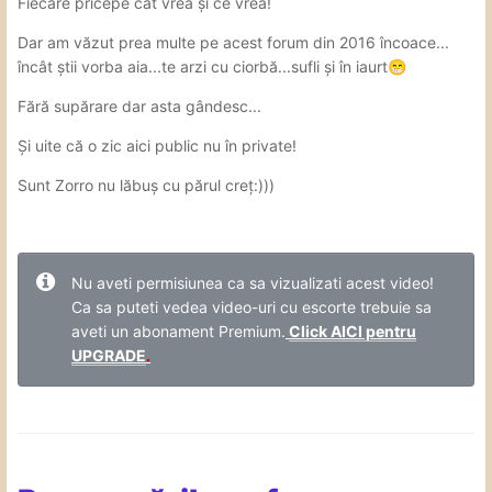
Fiecare pricepe cât vrea și ce vrea!
Dar am văzut prea multe pe acest forum din 2016 încoace...
încât știi vorba aia...te arzi cu ciorbă...sufli și în iaurt
😁
Fără supărare dar asta gândesc...
Și uite că o zic aici public nu în private!
Sunt Zorro nu lăbuș cu părul creț:)))
Nu aveti permisiunea ca sa vizualizati acest video!
Ca sa puteti vedea video-uri cu escorte trebuie sa
aveti un abonament Premium.
Click AICI pentru
UPGRADE
.