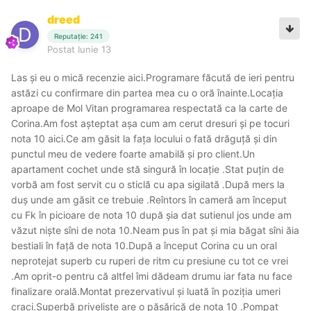
dreed
Reputație: 241
Postat
Iunie 13
Las și eu o mică recenzie aici.Programare făcută de ieri pentru
astăzi cu confirmare din partea mea cu o oră înainte.Locația
aproape de Mol Vitan programarea respectată ca la carte de
Corina.Am fost așteptat așa cum am cerut dresuri și pe tocuri
nota 10 aici.Ce am găsit la fața locului o fată drăguță și din
punctul meu de vedere foarte amabilă și pro client.Un
apartament cochet unde stă singură în locație .Stat puțin de
vorbă am fost servit cu o sticlă cu apa sigilată .După mers la
duș unde am găsit ce trebuie .Reîntors în cameră am început
cu Fk în picioare de nota 10 după șia dat sutienul jos unde am
văzut niște sîni de nota 10.Neam pus în pat și mia băgat sîni ăia
bestiali în față de nota 10.După a început Corina cu un oral
neprotejat superb cu ruperi de ritm cu presiune cu tot ce vrei
.Am oprit-o pentru că altfel îmi dădeam drumu iar fata nu face
finalizare orală.Montat prezervativul și luată în poziția umeri
craci.Superbă priveliște are o păsărică de nota 10 .Pompat