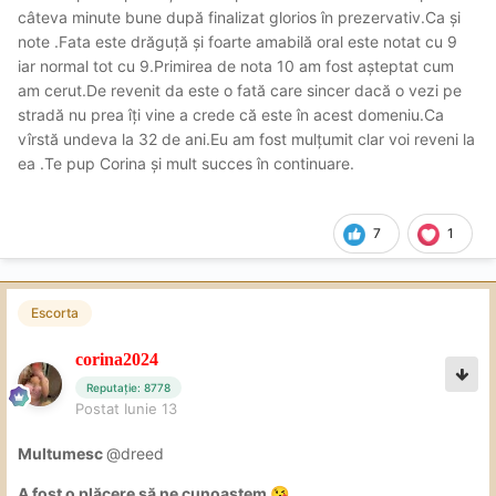
câteva minute bune după finalizat glorios în prezervativ.Ca și
note .Fata este drăguță și foarte amabilă oral este notat cu 9
iar normal tot cu 9.Primirea de nota 10 am fost așteptat cum
am cerut.De revenit da este o fată care sincer dacă o vezi pe
stradă nu prea îți vine a crede că este în acest domeniu.Ca
vîrstă undeva la 32 de ani.Eu am fost mulțumit clar voi reveni la
ea .Te pup Corina și mult succes în continuare.
7
1
Escorta
corina2024
Reputație: 8778
Postat
Iunie 13
Multumesc
@dreed
A fost o plăcere să ne cunoaștem
😘