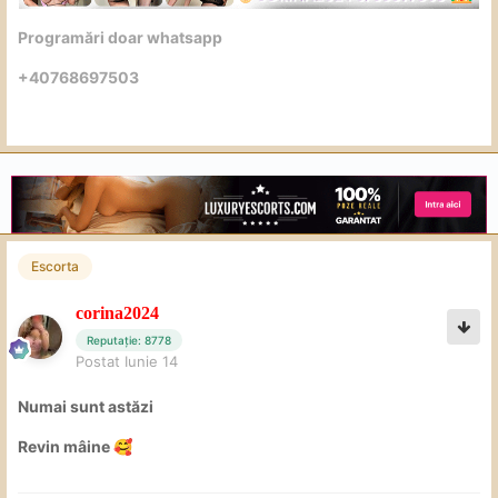
Programări doar whatsapp
+40768697503
Escorta
corina2024
Reputație: 8778
Postat
Iunie 14
Numai sunt astăzi
Revin mâine
🥰