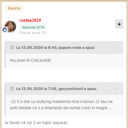
Escorta
corina2024
Reputație: 8778
Postat
Iunie 13
La 13.06.2026 la 6:45,
papura voda
a spus:
Nu,doar în Crăciuniță!
La 13.06.2026 la 7:06,
garysmitnan1
a spus:
:))) ti a dat cu bullying inseamna mos craciun :)) sau ne
poti detalia ce s a intamplat de numai crezi in magie ...
Ia faceți vă voi 2 un topic separat