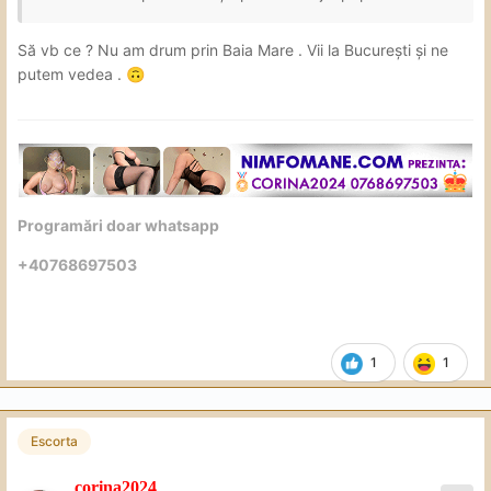
Să vb ce ? Nu am drum prin Baia Mare . Vii la București și ne
putem vedea .
🙃
Programări doar whatsapp
+40768697503
1
1
Escorta
corina2024