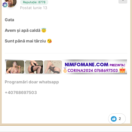
Reputație: 8778
Postat
Iunie 13
Gata
Avem și apă caldă
😇
Sunt până mai târziu
😘
Programări doar whatsapp
+40768697503
2