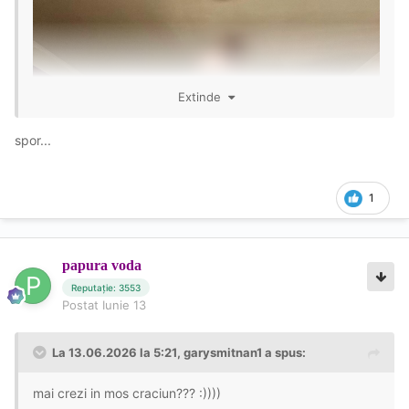
Extinde
spor...
1
papura voda
Reputație: 3553
Postat
Iunie 13
La 13.06.2026 la 5:21,
garysmitnan1
a spus:
mai crezi in mos craciun??? :))))