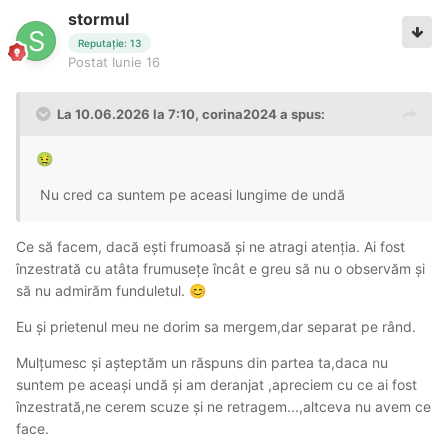
stormul
Reputație: 13
Postat
Iunie 16
La 10.06.2026 la 7:10,
corina2024
a spus:
🤢
Nu cred ca suntem pe aceasi lungime de undă
Ce să facem, dacă ești frumoasă și ne atragi atenția. Ai fost
înzestrată cu atâta frumusețe încât e greu să nu o observăm și
să nu admirăm funduletul.
😊
Eu și prietenul meu ne dorim sa mergem,dar separat pe rând.
Mulțumesc și așteptăm un răspuns din partea ta,daca nu
suntem pe aceași undă și am deranjat ,apreciem cu ce ai fost
înzestrată,ne cerem scuze și ne retragem...,altceva nu avem ce
face.