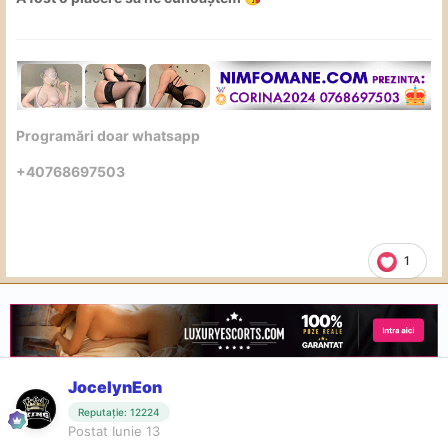
Programări doar whatsapp
+40768697503
1
JocelynEon
Reputație: 12224
Postat
Iunie 13