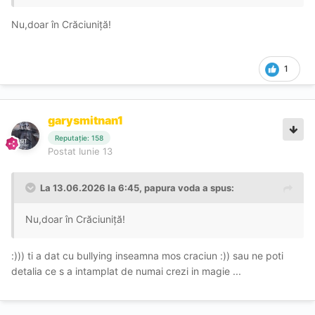
Nu,doar în Crăciuniță!
1
garysmitnan1
Reputație: 158
Postat
Iunie 13
La 13.06.2026 la 6:45,
papura voda
a spus:
Nu,doar în Crăciuniță!
:))) ti a dat cu bullying inseamna mos craciun :)) sau ne poti
detalia ce s a intamplat de numai crezi in magie ...