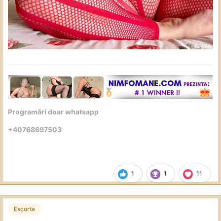
Programări doar whatsapp
+40768697503
1
1
11
Escorta