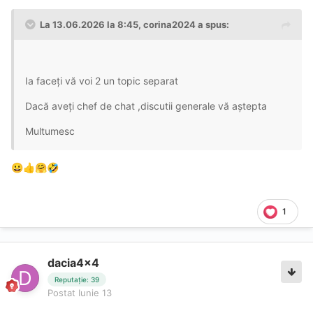
La 13.06.2026 la 8:45,
corina2024
a spus:
Ia faceți vă voi 2 un topic separat
Dacă aveți chef de chat ,discutii generale vă aștepta
Multumesc
😀
👍
🤗
🤣
1
dacia4x4
Reputație: 39
Postat
Iunie 13