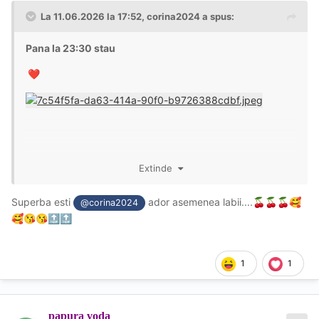
La 11.06.2026 la 17:52,
corina2024
a spus:
Pana la 23:30 stau
❤️
Extinde
Superba esti
ador asemenea labii....
🍒
🍒
🍒
🥰
@corina2024
🥰
😘
😘
🔝
🔝
1
1
papura voda