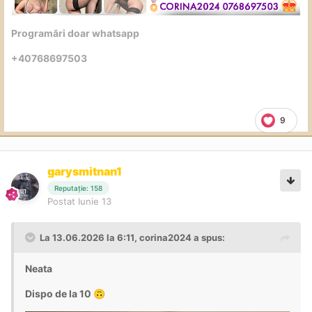
Programări doar whatsapp
+40768697503
9
garysmitnan1
Reputație: 158
Postat
Iunie 13
La 13.06.2026 la 6:11,
corina2024
a spus:
Neata
Dispo de la 10
🙃