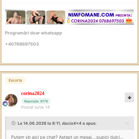
Programări doar whatsapp
+40768697503
Escorta
corina2024
Reputație: 8778
Postat
Iunie 14
La 14.06.2026 la 8:11,
dacia4x4
a spus:
Putem vb aici pe chat? Aștept un mesaj....pupici dulci...