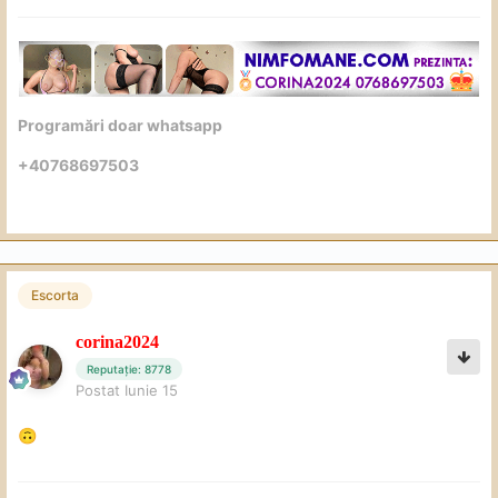
Programări doar whatsapp
+40768697503
Escorta
corina2024
Reputație: 8778
Postat
Iunie 15
🙃