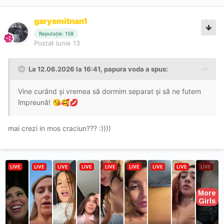
garysmitnan1
Reputație: 158
Postat
Iunie 13
La 12.06.2026 la 16:41,
papura voda
a spus:
Vine curând și vremea să dormim separat și să ne futem
împreună!
😘
🥰
💋
mai crezi in mos craciun??? :))))