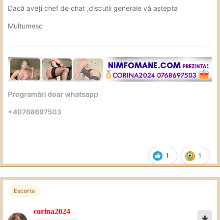
Dacă aveți chef de chat ,discutii generale vă aștepta
Multumesc
Programări doar whatsapp
+40768697503
1
1
Escorta
corina2024