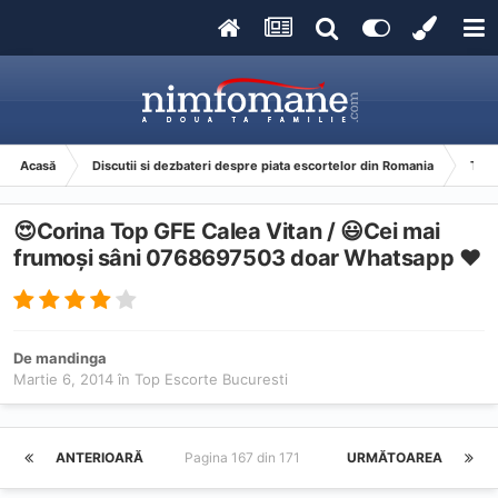
Acasă
Discutii si dezbateri despre piata escortelor din Romania
Top 
😍Corina Top GFE Calea Vitan / 😃Cei mai
frumoși sâni 0768697503 doar Whatsapp ❤️
De
mandinga
Martie 6, 2014
în
Top Escorte Bucuresti
ANTERIOARĂ
Pagina 167 din 171
URMĂTOAREA