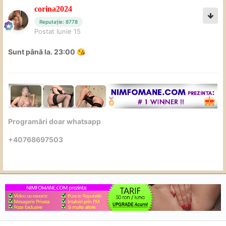
corina2024
Reputație: 8778
Postat
Iunie 15
Sunt până la. 23:00
😘
Programări doar whatsapp
+40768697503