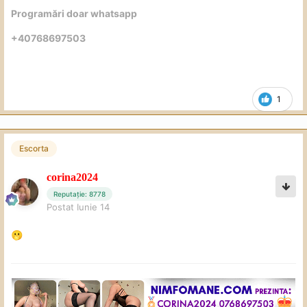
Programări doar whatsapp
+40768697503
1
Escorta
corina2024
Reputație: 8778
Postat
Iunie 14
🫢