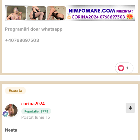
Programări doar whatsapp
+40768697503
1
Escorta
corina2024
Reputație: 8778
Postat
Iunie 15
Neata