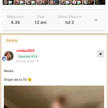
Răspunsuri
Creat
Ultimul Răspuns
4.3k
12 ani
Iul 2
Escorta
corina2024
Reputație: 8778
Postat
Iunie 13
Neata
Dispo de la 10
🙃