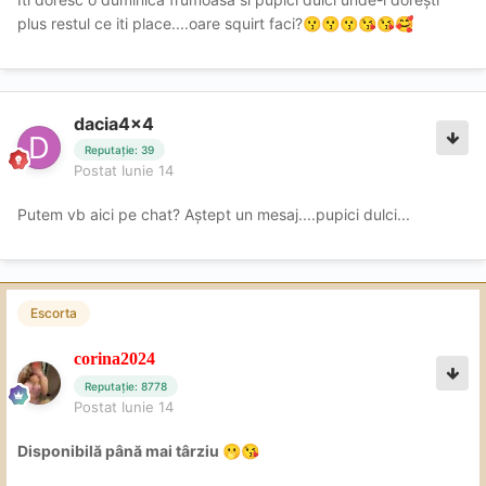
plus restul ce iti place....oare squirt faci?
😗
😗
😗
😘
😘
🥰
dacia4x4
Reputație: 39
Postat
Iunie 14
Putem vb aici pe chat? Aștept un mesaj....pupici dulci...
Escorta
corina2024
Reputație: 8778
Postat
Iunie 14
Disponibilă până mai târziu
🫢
😘