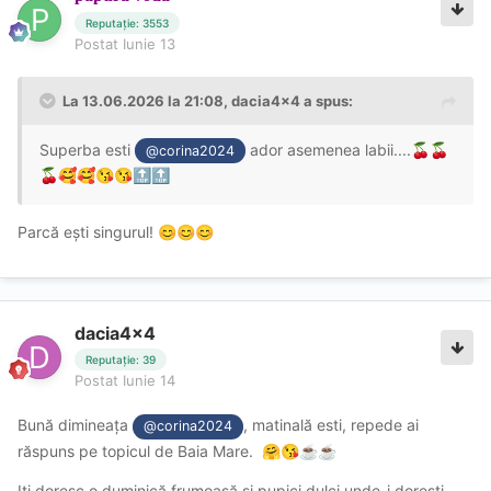
Reputație: 3553
Postat
Iunie 13
La 13.06.2026 la 21:08,
dacia4x4
a spus:
Superba esti
ador asemenea labii....
🍒
🍒
@corina2024
🍒
🥰
🥰
😘
😘
🔝
🔝
Parcă ești singurul!
😊
😊
😊
dacia4x4
Reputație: 39
Postat
Iunie 14
Bună dimineața
, matinală esti, repede ai
@corina2024
răspuns pe topicul de Baia Mare.
🤗
😘
☕
☕
Iti doresc o duminică frumoasă si pupici dulci unde-i dorești