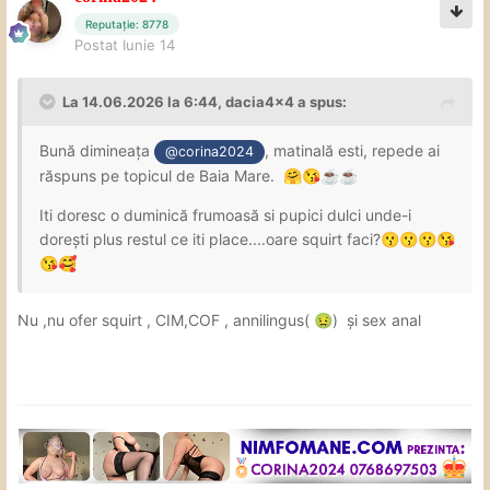
Reputație: 8778
Postat
Iunie 14
La 14.06.2026 la 6:44,
dacia4x4
a spus:
Bună dimineața
, matinală esti, repede ai
@corina2024
răspuns pe topicul de Baia Mare.
🤗
😘
☕
☕
Iti doresc o duminică frumoasă si pupici dulci unde-i
dorești plus restul ce iti place....oare squirt faci?
😗
😗
😗
😘
😘
🥰
Nu ,nu ofer squirt , CIM,COF , annilingus(
) și sex anal
🤢