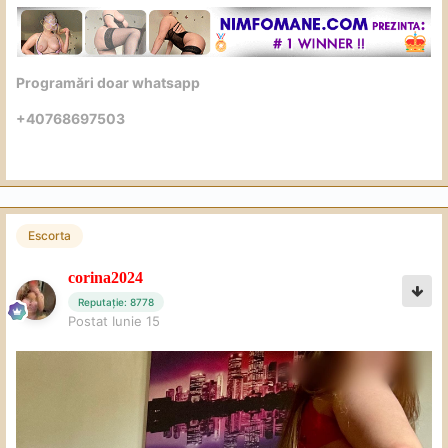
Programări doar whatsapp
+40768697503
Escorta
corina2024
Reputație: 8778
Postat
Iunie 15