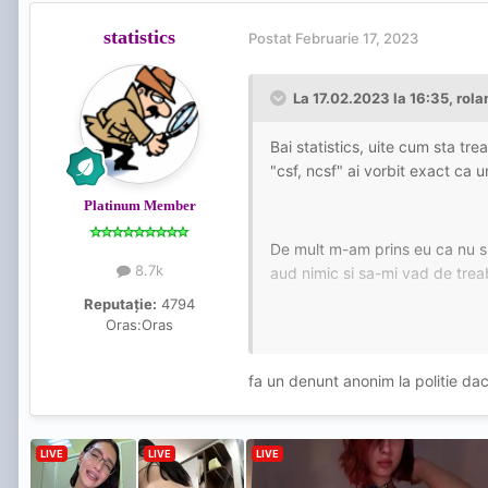
statistics
Postat
Februarie 17, 2023
La 17.02.2023 la 16:35,
rola
Bai statistics, uite cum sta tr
"csf, ncsf" ai vorbit exact ca 
Platinum Member
De mult m-am prins eu ca nu sun
8.7k
aud nimic si sa-mi vad de trea
Reputație:
4794
Oras:
Oras
Dar PLM, sa zicem ca din intamp
agresata fizic constant si ca 
fa un denunt anonim la politie daca 
au mai fost cazuri.
Si acum te intreb, cu mintea ta