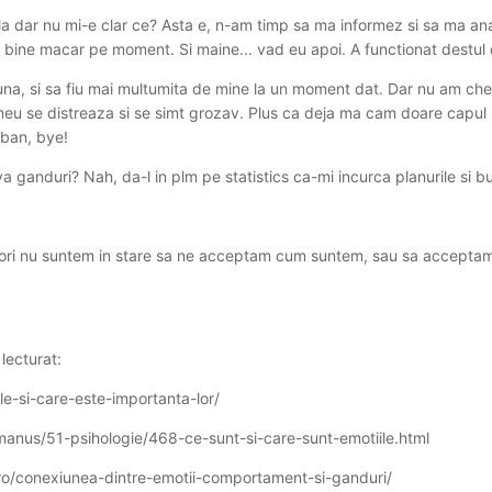
ula dar nu mi-e clar ce? Asta e, n-am timp sa ma informez si sa ma a
 bine macar pe moment. Si maine... vad eu apoi. A functionat destul de 
una, si sa fiu mai multumita de mine la un moment dat. Dar nu am ch
l meu se distreaza si se simt grozav. Plus ca deja ma cam doare capul l
 ban, bye!
cateva ganduri? Nah, da-l in plm pe statistics ca-mi incurca planurile s
ori nu suntem in stare sa ne acceptam cum suntem, sau sa acceptam 
lecturat:
le-si-care-este-importanta-lor/
anus/51-psihologie/468-ce-sunt-si-care-sunt-emotiile.html
ro/conexiunea-dintre-emotii-comportament-si-ganduri/