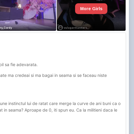
il sa fie adevarata.
poate ma credeai si ma bagai in seama si se faceau niste
pune instinctul lui de ratat care merge la curve de ani buni ca o
t in seama? Aproape de 0, iti spun eu. Ca la militieni daca le