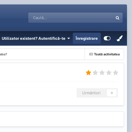
Utilizator existent? Autentifică-te
Înregistrare
eaba?
Toată activitatea
Urmăritori
0