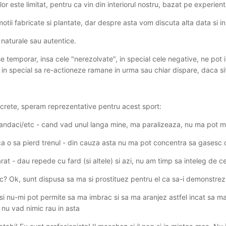
lor este limitat, pentru ca vin din interiorul nostru, bazat pe experient
otii fabricate si plantate, dar despre asta vom discuta alta data si in
aturale sau autentice.
se temporar, insa cele "nerezolvate", in special cele negative, ne pot
 in special sa re-actioneze ramane in urma sau chiar dispare, daca situ
rete, speram reprezentative pentru acest sport:
gandaci/etc - cand vad unul langa mine, ma paralizeaza, nu ma pot mi
a ca o sa pierd trenul - din cauza asta nu ma pot concentra sa gasesc 
t - dau repede cu fard (si altele) si azi, nu am timp sa inteleg de ce
esc? Ok, sunt dispusa sa ma si prostituez pentru el ca sa-i demonstrez
si nu-mi pot permite sa ma imbrac si sa ma aranjez astfel incat sa m
 nu vad nimic rau in asta