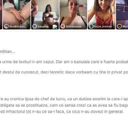
are linistit?
litian...
ca urme de lovituri n-am vazut. Dar am o banuiala care e foarte probab
unt destul de cunoscut, deci teoretic daca vorbeam cu tine in privat 
care au cronica lipsa de chef de lucru, ca un dubios anonim la care-i s
obligata sa se prostitueze, cam ce sansa crezi ca as avea sa fiu baga
sesti infractorul tot n-au ce sa-i faca, ca cica n-au dovezi in general.