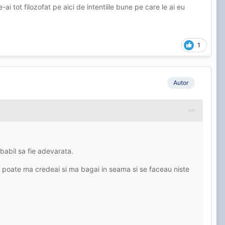
i tot filozofat pe aici de intentiile bune pe care le ai eu
1
Autor
babil sa fie adevarata.
at poate ma credeai si ma bagai in seama si se faceau niste
i spune instinctul lui de ratat care merge la curve de ani