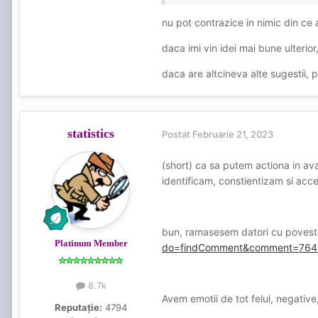
buni ca o anumita fata e batut
militieni daca le faci tu treaba 
nu pot contrazice in nimic din ce a
daca imi vin idei mai bune ulterior
Imi cer eu scuze fata de tine c
daca are altcineva alte sugestii, p
aproape ca te-am crezut. Nu m
statistics
Postat
Februarie 21, 2023
(short) ca sa putem actiona in ava
identificam, constientizam si acc
bun, ramasesem datori cu povestea 
Platinum Member
do=findComment&comment=76
8.7k
Avem emotii de tot felul, negative,
Reputație:
4794