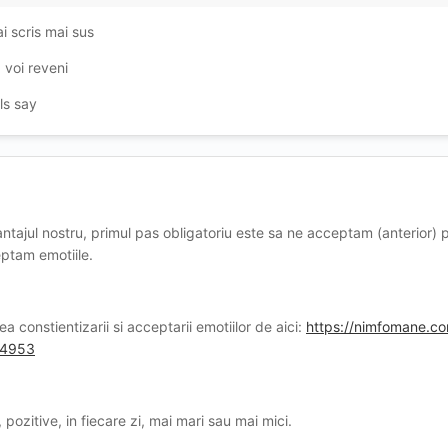
a si probabil obligata sa se prostitueze, cam ce sansa crezi ca as av
in locul lor si le gasesti infractorul tot n-au ce sa-i faca, ca cica n-au
i scris mai sus
, voi reveni
a te-am considerat mai mult decat un militian. In naivitatea mea, cand n
ls say
ai fac greseala asta! O seara buna sa ai!
ntajul nostru, primul pas obligatoriu este sa ne acceptam (anterior) 
eptam emotiile.
constientizarii si acceptarii emotiilor de aici:
https://nimfomane.c
44953
 pozitive, in fiecare zi, mai mari sau mai mici.