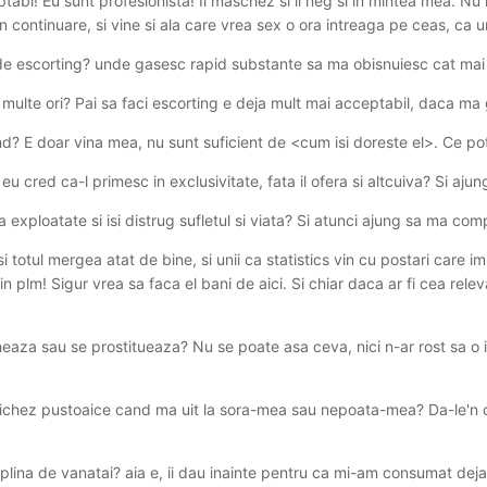
abi! Eu sunt profesionista! Il maschez si il neg si in mintea mea. Nu
 continuare, si vine si ala care vrea sex o ora intreaga pe ceas, ca u
e escorting? unde gasesc rapid substante sa ma obisnuiesc cat mai
i multe ori? Pai sa faci escorting e deja mult mai acceptabil, daca m
nd? E doar vina mea, nu sunt suficient de <cum isi doreste el>. Ce po
eu cred ca-l primesc in exclusivitate, fata il ofera si altcuiva? Si a
 exploatate si isi distrug sufletul si viata? Si atunci ajung sa ma com
si totul mergea atat de bine, si unii ca statistics vin cu postari care
in plm! Sigur vrea sa faca el bani de aici. Si chiar daca ar fi cea rele
eaza sau se prostitueaza? Nu se poate asa ceva, nici n-ar rost sa o 
fichez pustoaice cand ma uit la sora-mea sau nepoata-mea? Da-le'n co
plina de vanatai? aia e, ii dau inainte pentru ca mi-am consumat deja 