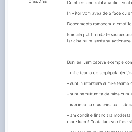
Oras:
Oras
De obicei controlul aparitiei emotii
In viitor vom avea de a face cu em
Deocamdata ramanem la emotiile n
Emotiile pot fi inhibate sau ascun
Iar cine nu reuseste sa actioneze,
Bun, sa luam cateva exemple conc
- mi-e teama de serpi/paianjeni/
- sunt in intarziere si mi-e team
- sunt nemultumita de mine cum ara
- iubi inca nu e convins ca il iub
- am conditie financiara modesta 
mare lucru? Toata lumea o face si