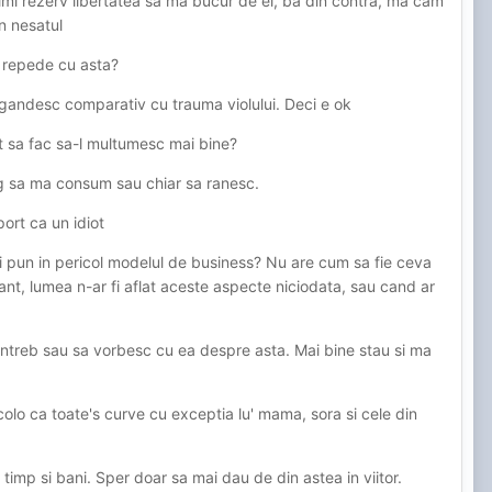
 imi rezerv libertatea sa ma bucur de el, ba din contra, ma cam
n nesatul
 repede cu asta?
a gandesc comparativ cu trauma violului. Deci e ok
t sa fac sa-l multumesc mai bine?
jung sa ma consum sau chiar sa ranesc.
port ca un idiot
 imi pun in pericol modelul de business? Nu are cum sa fie ceva
vant, lumea n-ar fi aflat aceste aspecte niciodata, sau cand ar
intreb sau sa vorbesc cu ea despre asta. Mai bine stau si ma
lo ca toate's curve cu exceptia lu' mama, sora si cele din
timp si bani. Sper doar sa mai dau de din astea in viitor.