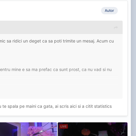
Autor
 mic sa ridici un deget ca sa poti trimite un mesaj. Acum cu
 pentru mine e sa ma prefac ca sunt prost, ca nu vad si nu
 curvar batran imi zice ca nu face asta de bunavoie, ca e
i ca a fost omorata in bataie de un proxenet de exemplu, ca
e spala pe maini ca gata, ai scris aici si a citit statistics
ca ar trebui sa fac? Sa iau o aspirina preventiv ca sa nu ma