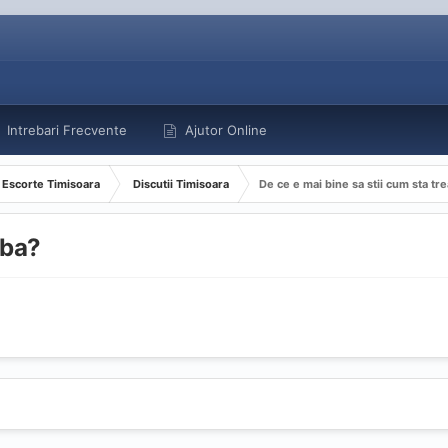
Intrebari Frecvente
Ajutor Online
Escorte Timisoara
Discutii Timisoara
De ce e mai bine sa stii cum sta tr
aba?