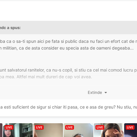
ndc
a spus:
eaba ca o sa-ti spun aici pe fata si public daca nu faci un efort cat de
un militian, ca de asta consider eu specia asta de oameni degeaba...
t salvatorul ranitelor, ca nu-s copil, si stiu ca cel mai comod lucru
ba mea. Altfel mai mult dureri de cap voi avea.
Extinde
lare am ajuns ieri la o fata. Si ca tot din intamplare intuitia mea de
s-ar putea sa aiba probleme. Si ca poate maine-poimaine o vad la stir
esti suficient de sigur si chiar iti pasa, ce e asa de greu? Nu stiu, nu t
 de militica comod care-i e lene sa trimita un mesaj, cam ce crezi tu 