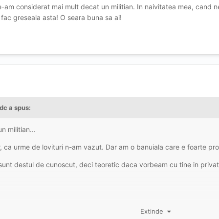
-am considerat mai mult decat un militian. In naivitatea mea, cand ne-a
fac greseala asta! O seara buna sa ai!
ndc
a spus:
 militian...
r, ca urme de lovituri n-am vazut. Dar am o banuiala care e foarte pro
m sunt destul de cunoscut, deci teoretic daca vorbeam cu tine in priv
ni, care au cronica lipsa de chef de lucru, ca un dubios anonim la care-
Extinde