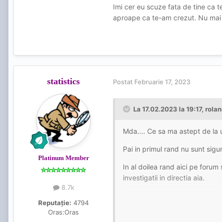
Imi cer eu scuze fata de tine ca te
aproape ca te-am crezut. Nu mai 
statistics
Postat
Februarie 17, 2023
La 17.02.2023 la 19:17,
rola
Mda.... Ce sa ma astept de la un
Pai in primul rand nu sunt sigu
Platinum Member
In al doilea rand aici pe foru
investigatii in directia aia.
8.7k
Reputație:
4794
Oras:
Oras
Daca sun la colegii tai militie