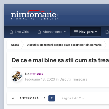
Live Girls
Abonamente
Navigare
Acasă
Discutii si dezbateri despre piata escortelor din Romania
De ce e mai bine sa stii cum sta tre
De
statistics
Februarie 13, 2023
în
Discutii Timisoara
ANTERIOARĂ
1
2
Pagina 2 din 2