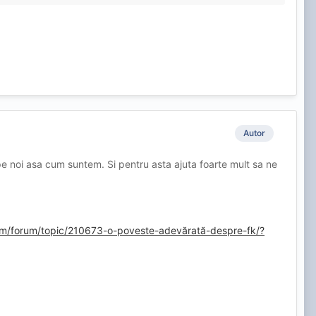
ea sa fiu bagat in seama? Aproape de 0, iti spun eu. Ca la
 dovezi in general.
e-ai tot filozofat pe aici de intentiile bune pe care le ai eu
Autor
pe noi asa cum suntem. Si pentru asta ajuta foarte mult sa ne
om/forum/topic/210673-o-poveste-adevărată-despre-fk/?