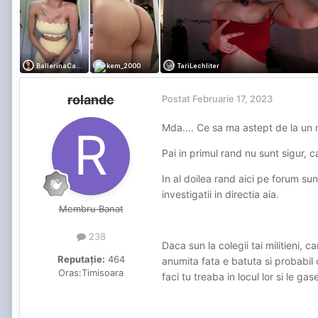
doara capul si sa ma duc la culc
rolandc
Postat
Februarie 17, 2023
Mda.... Ce sa ma astept de la un mi
Pai in primul rand nu sunt sigur, 
In al doilea rand aici pe forum s
investigatii in directia aia.
Membru Banat
238
Daca sun la colegii tai militieni, 
Reputație:
464
anumita fata e batuta si probabil 
Oras:
Timisoara
faci tu treaba in locul lor si le ga