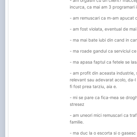
- am orgasm cu un client? Inaccept
incurca, ca mai am 3 programari in
- am remuscari ca m-am apucat d
- am fost violata, eventual de ma
- ma mai bate iubi din cand in ca
- ma roade gandul ca serviciul ce 
- ma apasa faptul ca fetele se lasa
- am profit din aceasta industrie, 
relevant sau adevarat acolo, da-l 
fi fost prea tarziu, aia e.
- mi se pare ca fica-mea se drogh
stresez
- am uneori mici remuscari ca tra
familie.
- ma duc la o escorta si o gasesc 