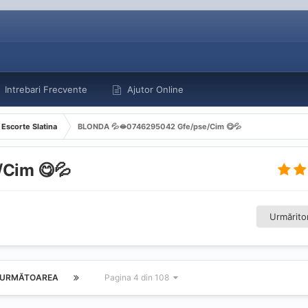
Intrebari Frecvente
Ajutor Online
Escorte Slatina
BLONDA 💦🫦0746295042 Gfe/pse/Cim 😋💦
Cim 😋💦
Urmăritor
URMĂTOAREA
Pagina 4 din 108