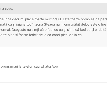
i
a spus:
pe Inna deci îmi place foarte mult oralul. Este foarte porno ea ca per
urată ca și igiana tot în zona Steaua nu m-am grăbit deloc este o fire
normal. Dragoste nu simți că o faci cu ea și simți că faci ca și o iubită
foarte bine și foarte fericit de la ea cand pleci de la ea
e programari la telefon sau whatssApp