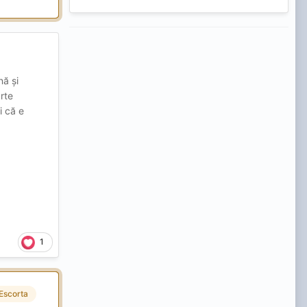
nă și
rte
i că e
1
Escorta