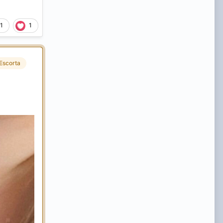
1
1
Escorta