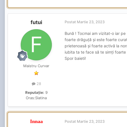
futui
Postat
Martie 23, 2023
Bună ! Tocmai am vizitat-o iar pe 
foarte drăguță și este foarte cura
prietenoasă și foarte activă la nor
iubita ta te face să te simți foarte
Spor baieti!
Maistru Curvar
28
Reputație:
9
Oras:
Slatina
Innaa
Postat
Martie 23, 2023