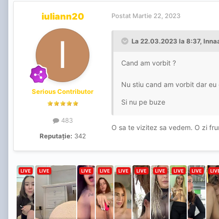
iuliann20
Postat
Martie 22, 2023
La 22.03.2023 la 8:37,
Inna
Cand am vorbit ?
Nu stiu cand am vorbit dar eu 
Serious Contributor
Si nu pe buze
483
O sa te vizitez sa vedem. O zi fr
Reputație:
342