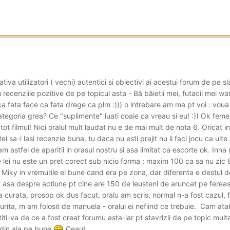
tiva utilizatori ( vechi) autentici si obiectivi ai acestui forum de pe sl
recenziile pozitive de pe topicul asta - Bă băietii mei, futacii mei wa
 fata face ca fata drege ca plm :))) o intrebare am ma pt voi : voua
tegoria grea? Ce "suplimente" luati coaie ca vreau si eu! :)) Ok feme
tot filmul! Nici oralul mult laudat nu e de mai mult de nota 6. Oricat in
itei sa-i lasi recenzie buna, tu daca nu esti prajit nu ii faci jocu ca uit
am astfel de aparitii in orasul nostru si asa limitat ca escorte ok. Inna
 lei nu este un pret corect sub nicio forma : maxim 100 ca sa nu zic
Miky in vremurile ei bune cand era pe zona, dar diferenta e destul d
t asa despre actiune pt cine are 150 de leusteni de aruncat pe fereas
curata, prosop ok dus facut, oralu am scris, normal n-a fost cazul, f
rita, m am folosit de manuela - oralul ei nefiind ce trebuie. Cam atat,
iti-va de ce a fost creat forumu asta-iar pt stavrizii de pe topic multa
 din aia pe bune
Ceau!