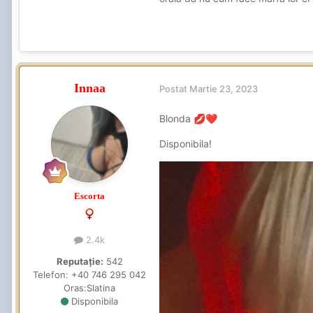
Innaa
Postat
Martie 23, 2023
Blonda
💋
❤️
Disponibila!
Escorta
2.4k
Reputație:
542
Telefon:
+40 746 295 042
Oras:
Slatina
Disponibila