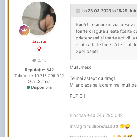
La 23.03.2023 la 15:29,
futu
Bună ! Tocmai am vizitat-o iar 
foarte drăguță și este foarte c
prietenoasă și foarte activă la 
Escorta
e iubita ta te face să te simți 
Spor baieti!
2.4k
Multumesc
Reputație:
542
Telefon:
+40 746 295 042
Te mai astept cu drag!
Oras:
Slatina
Mi ar place sa lucram mai mult p
Disponibila
PUPICI!
Blondaa +40 746 295 042
Instagram:
Blondaa200
🫣
😛