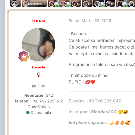
Innaa
Postat
Martie 23, 2023
Bunaaa
Ce ati zice sa petrecem impreun
Ce poate fi mai frumos decat o zi
Va astept la mine sa incindem atm
Programari la telefon sau whats
Escorta
Trimit poze cu mine!
PUPICI!
💋
❤️
2.4k
Reputație:
542
Blondaa +40 746 295 042
Telefon:
+40 746 295 042
Oras:
Slatina
Instagram:
Blondaa200
🫣
😛
Disponibila
Imi place sug pula…
🍌
🥚
🥚
🥰