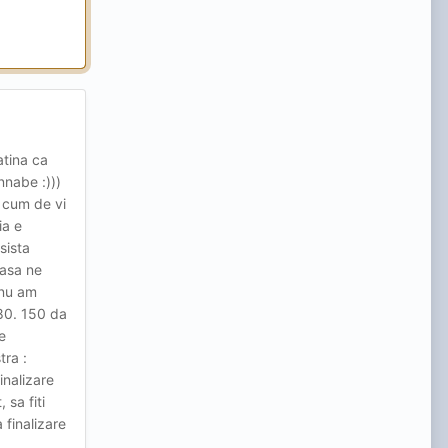
atina ca
nnabe :)))
 cum de vi
ia e
sista
e asa ne
 nu am
 80. 150 da
e
tra :
inalizare
 sa fiti
 finalizare