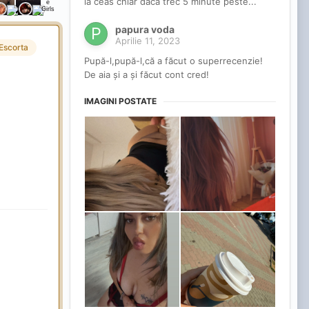
la ceas chiar dacă trec 5 minute peste...
papura voda
Aprilie 11, 2023
Escorta
Pupă-l,pupă-l,că a făcut o superrecenzie!
De aia și a și făcut cont cred!
IMAGINI POSTATE