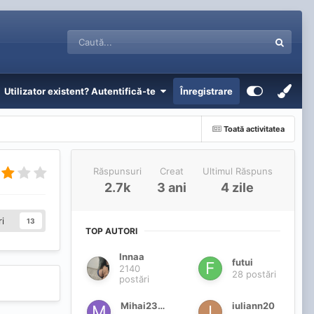
Utilizator existent? Autentifică-te
Înregistrare
Toată activitatea
Răspunsuri
Creat
Ultimul Răspuns
2.7k
3 ani
4 zile
i
13
TOP AUTORI
Innaa
futui
2140
28 postări
postări
Mihai2362
iuliann20