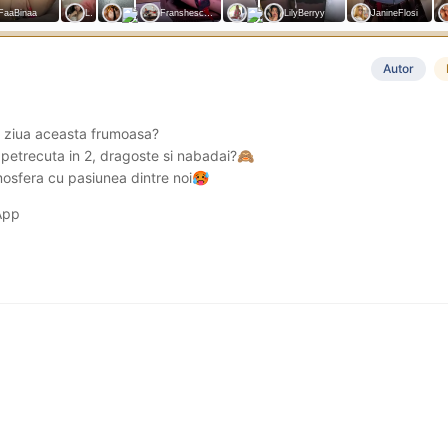
Autor
a ziua aceasta frumoasa?
 petrecuta in 2, dragoste si nabadai?
🙈
osfera cu pasiunea dintre noi
🥵
sApp