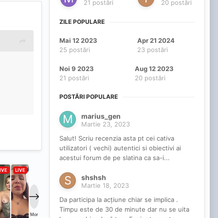
21 postări
20 postări
ZILE POPULARE
Mai 12 2023
Apr 21 2024
25 postări
23 postări
Noi 9 2023
Aug 12 2023
21 postări
20 postări
POSTĂRI POPULARE
marius_gen
Martie 23, 2023
Salut! Scriu recenzia asta pt cei cativa
utilizatori ( vechi) autentici si obiectivi ai
acestui forum de pe slatina ca sa-i...
shshsh
Martie 18, 2023
Da participa la acțiune chiar se implica .
Timpu este de 30 de minute dar nu se uita