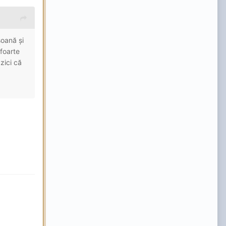
soană și
 foarte
 zici că