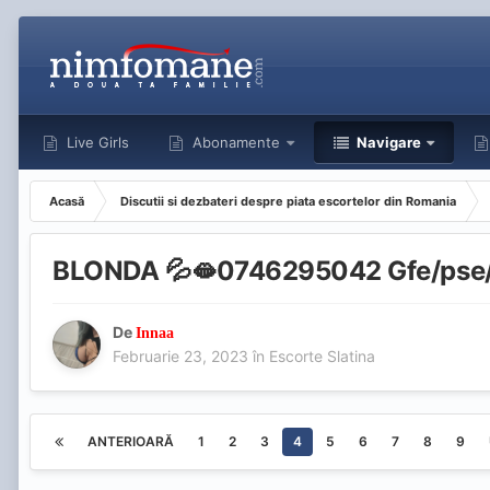
Live Girls
Abonamente
Navigare
Acasă
Discutii si dezbateri despre piata escortelor din Romania
BLONDA 💦🫦0746295042 Gfe/pse/
De
Innaa
Februarie 23, 2023
în
Escorte Slatina
ANTERIOARĂ
1
2
3
4
5
6
7
8
9