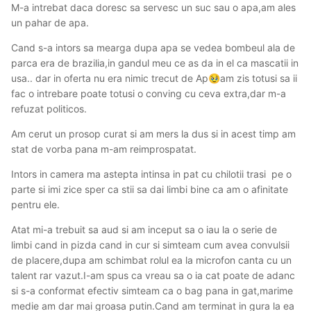
M-a intrebat daca doresc sa servesc un suc sau o apa,am ales
un pahar de apa.
Cand s-a intors sa mearga dupa apa se vedea bombeul ala de
parca era de brazilia,in gandul meu ce as da in el ca mascatii in
usa.. dar in oferta nu era nimic trecut de Ap
am zis totusi sa ii
🥹
fac o intrebare poate totusi o conving cu ceva extra,dar m-a
refuzat politicos.
Am cerut un prosop curat si am mers la dus si in acest timp am
stat de vorba pana m-am reimprospatat.
Intors in camera ma astepta intinsa in pat cu chilotii trasi pe o
parte si imi zice sper ca stii sa dai limbi bine ca am o afinitate
pentru ele.
Atat mi-a trebuit sa aud si am inceput sa o iau la o serie de
limbi cand in pizda cand in cur si simteam cum avea convulsii
de placere,dupa am schimbat rolul ea la microfon canta cu un
talent rar vazut.I-am spus ca vreau sa o ia cat poate de adanc
si s-a conformat efectiv simteam ca o bag pana in gat,marime
medie am dar mai groasa putin.Cand am terminat in gura la ea