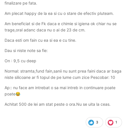
finalizare pe fata.
Am plecat happy de la ea si cu o stare de efectiv pluteam.
Am beneficiat si de Fk daca e chimie si igiena ok chiar nu se
trage,oral adanc daca nu o ai de 23 de cm.
Daca esti om fain cu ea si ea e cu tine.
Dau si niste note sa fie:
On : 9,5 cu deep
Normal: stramta,fund fain,sanii nu sunt prea faini daca ar baga
niste silicoane ar fi topul de pe lume cum zice Pescobar: 10
Ap:: nu face am intrebat o sa mai intreb in continuare poate
poate
😂
Achitat 500 de lei am stat peste o ora.Nu se uita la ceas.
3
1