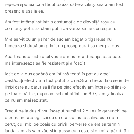
repede spunea ca a făcut pauza câteva zile și seara am fost
prezent la usa la ea.
Am fost întâmpinat intr-o costumație de diavoliță roșu cu
cornite și poftit sa stam putin de vorba sa ne cunoaștem.
M-a servit cu un pahar de suc am băgat o tigare,ea nu
fumeaza și după am primit un prosop curat sa merg la dus.
Apartmanetul este unul vechi dar nu m-a deranjat asta,patul
mă interesează sa fie rezistent și a fost:))
Iesit de la dus cadână era întinsă toată în pat cu cracii
desfăcuți efectiv am fost poftit la cina.Si am trecut la o serie de
limbi care au părut sa ii fie pe plac efectiv am întors-o și lins-o
pe toate părțile, dupa am schimbat într-un 69 și am și finalizat
ca nu am mai rezistat.
Trecut pe la dus dinou început numărul 2 cu ea în genunchi pe
o perna în fata oglinzii cu un oral cu multa saliva cum i-am
cerut, cu limbi pe coaie cu priviri perverse de era sa termin
iar,dar am zis sa o văd și în pussy cum este și nu mi-a părut rău