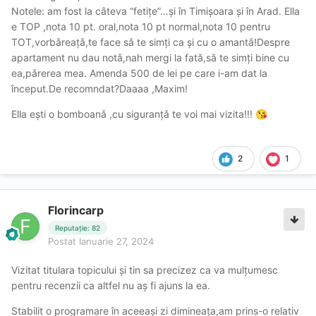
Notele: am fost la câteva “fetițe”…şi în Timişoara şi în Arad. Ella
e TOP ,nota 10 pt. oral,nota 10 pt normal,nota 10 pentru
TOT,vorbǎreațǎ,te face sǎ te simți ca şi cu o amantǎ!Despre
apartament nu dau notǎ,nah mergi la fatǎ,sǎ te simți bine cu
ea,pǎrerea mea. Amenda 500 de lei pe care i-am dat la
început.De recomndat?Daaaa ,Maxim!
Ella eşti o bomboanǎ ,cu siguranțǎ te voi mai vizita!!!
😘
2
1
Florincarp
Reputație: 82
Postat
Ianuarie 27, 2024
Vizitat titulara topicului și tin sa precizez ca va mulțumesc
pentru recenzii ca altfel nu aș fi ajuns la ea.
Stabilit o programare în aceeași zi dimineața,am prins-o relativ