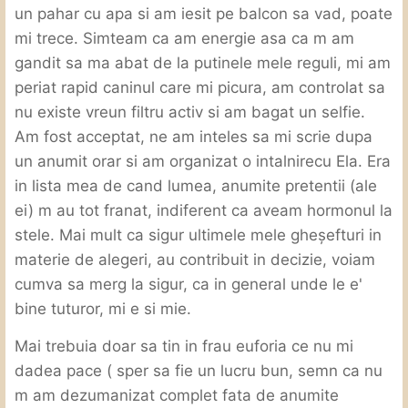
un pahar cu apa si am iesit pe balcon sa vad, poate
mi trece. Simteam ca am energie asa ca m am
gandit sa ma abat de la putinele mele reguli, mi am
periat rapid caninul care mi picura, am controlat sa
nu existe vreun filtru activ si am bagat un selfie.
Am fost acceptat, ne am inteles sa mi scrie dupa
un anumit orar si am organizat o intalnirecu Ela. Era
in lista mea de cand lumea, anumite pretentii (ale
ei) m au tot franat, indiferent ca aveam hormonul la
stele. Mai mult ca sigur ultimele mele gheşefturi in
materie de alegeri, au contribuit in decizie, voiam
cumva sa merg la sigur, ca in general unde le e'
bine tuturor, mi e si mie.
Mai trebuia doar sa tin in frau euforia ce nu mi
dadea pace ( sper sa fie un lucru bun, semn ca nu
m am dezumanizat complet fata de anumite