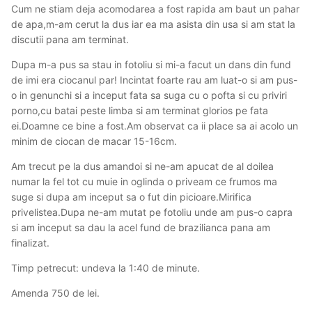
Cum ne stiam deja acomodarea a fost rapida am baut un pahar
de apa,m-am cerut la dus iar ea ma asista din usa si am stat la
discutii pana am terminat.
Dupa m-a pus sa stau in fotoliu si mi-a facut un dans din fund
de imi era ciocanul par! Incintat foarte rau am luat-o si am pus-
o in genunchi si a inceput fata sa suga cu o pofta si cu priviri
porno,cu batai peste limba si am terminat glorios pe fata
ei.Doamne ce bine a fost.Am observat ca ii place sa ai acolo un
minim de ciocan de macar 15-16cm.
Am trecut pe la dus amandoi si ne-am apucat de al doilea
numar la fel tot cu muie in oglinda o priveam ce frumos ma
suge si dupa am inceput sa o fut din picioare.Mirifica
privelistea.Dupa ne-am mutat pe fotoliu unde am pus-o capra
si am inceput sa dau la acel fund de brazilianca pana am
finalizat.
Timp petrecut: undeva la 1:40 de minute.
Amenda 750 de lei.