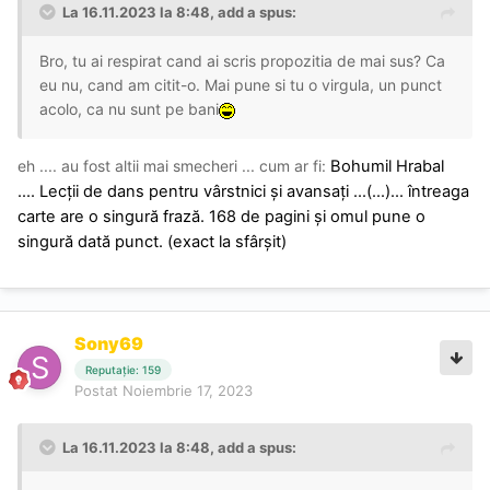
La 16.11.2023 la 8:48,
add
a spus:
Bro, tu ai respirat cand ai scris propozitia de mai sus? Ca
eu nu, cand am citit-o. Mai pune si tu o virgula, un punct
acolo, ca nu sunt pe bani
eh .... au fost altii mai smecheri ... cum ar fi:
Bohumil Hrabal
.... Lecții de dans pentru vârstnici și avansați ...(...)... întreaga
carte are o singură frază. 168 de pagini și omul pune o
singură dată punct. (exact la sfârșit)
Sony69
Reputație: 159
Postat
Noiembrie 17, 2023
La 16.11.2023 la 8:48,
add
a spus: