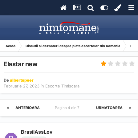
Acasă
Discutii si dezbateri despre piata escortelor din Romania
Esco
Elastar new
De
albertspeer
Februarie 27, 2023
în
Escorte Timisoara
ANTERIOARĂ
Pagina 4 din 7
URMĂTOAREA
BrasilAssLov