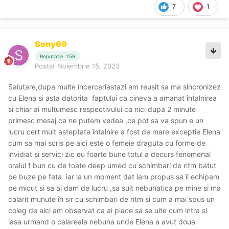
7
1
Sony69
Reputație: 159
Postat
Noiembrie 15, 2023
Salutare,dupa multe încercariastazi am reusit sa ma sincronizez
cu Elena si asta datorita faptului ca cineva a amanat întalnirea
si chiar ai multumesc respectivului ca nici dupa 2 minute
primesc mesaj ca ne putem vedea ,ce pot sa va spun e un
lucru cert mult asteptata întalnire a fost de mare exceptie Elena
cum sa mai scris pe aici este o femeie draguta cu forme de
invidiat si servici zic eu foarte bune totul a decurs fenomenal
oralul f bun cu de toate deep umed cu schimbari de ritm batut
pe buze pe fata iar la un moment dat iam propus sa îl echipam
pe micut si sa ai dam de lucru ,sa suit nebunatica pe mine si ma
calarit munute în sir cu schimbari de ritm si cum a mai spus un
coleg de aici am observat ca ai place sa se uite cum intra si
iasa urmand o calareala nebuna unde Elena a avut doua