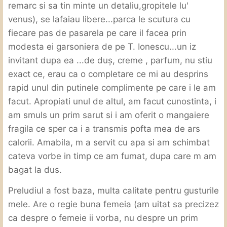
remarc si sa tin minte un detaliu,gropitele lu'
venus), se lafaiau libere...parca le scutura cu
fiecare pas de pasarela pe care il facea prin
modesta ei garsoniera de pe T. Ionescu...un iz
invitant dupa ea ...de duş, creme , parfum, nu stiu
exact ce, erau ca o completare ce mi au desprins
rapid unul din putinele complimente pe care i le am
facut. Apropiati unul de altul, am facut cunostinta, i
am smuls un prim sarut si i am oferit o mangaiere
fragila ce sper ca i a transmis pofta mea de ars
calorii. Amabila, m a servit cu apa si am schimbat
cateva vorbe in timp ce am fumat, dupa care m am
bagat la dus.
Preludiul a fost baza, multa calitate pentru gusturile
mele. Are o regie buna femeia (am uitat sa precizez
ca despre o femeie ii vorba, nu despre un prim