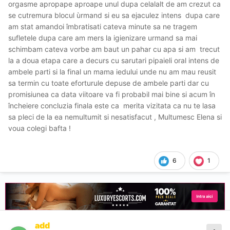
orgasme apropape aproape unul dupa celalalt de am crezut ca
se cutremura blocul ùrmand si eu sa ejaculez intens dupa care
am stat amandoi îmbratisati cateva minute sa ne tragem
sufletele dupa care am mers la igienizare urmand sa mai
schimbam cateva vorbe am baut un pahar cu apa si am trecut
la a doua etapa care a decurs cu sarutari pipaieli oral intens de
ambele parti si la final un mama iedului unde nu am mau reusit
sa termin cu toate eforturule depuse de ambele parti dar cu
promisiunea ca data viitoare va fi probabil mai bine si acum în
încheiere concluzia finala este ca merita vizitata ca nu te lasa
sa pleci de la ea nemultumit si nesatisfacut , Multumesc Elena si
voua colegi bafta !
6
1
add