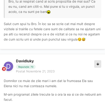
Bro, tu ai respirat cand ai scris propozitia de mai sus? Ca
eu nu, cand am citit-o. Mai pune si tu o virgula, un punct
acolo, ca nu sunt pe bani
Salut cum spui tu Bro. În loc sa se scrie cat mai mult despre
vizitele si trairile cu fetele care sunt de calitate sa ne ajutam uni
pe alti cu recenzi despre ce e de vizitat si ce nu noi ne agatam
de cum scriu uni si unde pun punctul sau virgula
😏
😅
Davidluky
Reputație: 70
Postat
Noiembrie 21, 2023
Domnilor ce muie de zile mari i-am dat la frumoasa Ela sau
Elena nici nu mai conteaza numele.
M-am programat zilele trecute la o ora la ea si ce de nebunii am
facut.