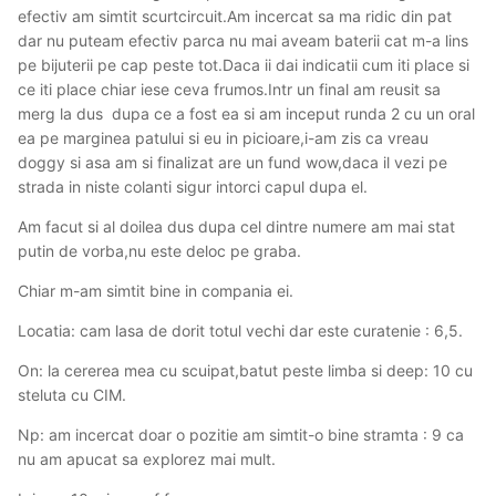
efectiv am simtit scurtcircuit.Am incercat sa ma ridic din pat
dar nu puteam efectiv parca nu mai aveam baterii cat m-a lins
pe bijuterii pe cap peste tot.Daca ii dai indicatii cum iti place si
ce iti place chiar iese ceva frumos.Intr un final am reusit sa
merg la dus dupa ce a fost ea si am inceput runda 2 cu un oral
ea pe marginea patului si eu in picioare,i-am zis ca vreau
doggy si asa am si finalizat are un fund wow,daca il vezi pe
strada in niste colanti sigur intorci capul dupa el.
Am facut si al doilea dus dupa cel dintre numere am mai stat
putin de vorba,nu este deloc pe graba.
Chiar m-am simtit bine in compania ei.
Locatia: cam lasa de dorit totul vechi dar este curatenie : 6,5.
On: la cererea mea cu scuipat,batut peste limba si deep: 10 cu
steluta cu CIM.
Np: am incercat doar o pozitie am simtit-o bine stramta : 9 ca
nu am apucat sa explorez mai mult.