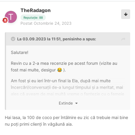
TheRadagon
Reputație: 88
Postat
Octombrie 24, 2023
La 03.09.2023 la 11:51,
penisinho
a spus:
Salutare!
Revin cu a 2-a mea recenzie pe acest forum (vizite au
fost mai multe, desigur
).
😂
Am fost și eu ieri într-un final la Ela, după mai multe
încercări/conversații de-a lungul timpului și a meritat, mai
ales că aveam de mai multă vreme o fantezie cu o femeie
mai mare decât mine, gen MILF, dar nu găsisem nimic să
Extinde
mă atragă neapărat din branșa asta (poate sunt eu prea
pretențios), până să dau de ea, dar voi lăsa mai multe
Hai lasa, la 100 de coco per întâlnire eu zic că trebuie mai bine
detalii în următoarele rânduri.
nu poți primi clienți în văgăună aia.
Locație
: