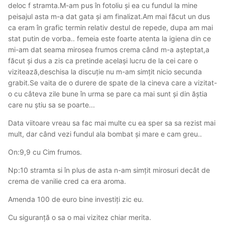
deloc f stramta.M-am pus în fotoliu și ea cu fundul la mine
peisajul asta m-a dat gata și am finalizat.Am mai făcut un dus
ca eram în grafic termin relativ destul de repede, dupa am mai
stat putin de vorba.. femeia este foarte atenta la igiena din ce
mi-am dat seama mirosea frumos crema când m-a așteptat,a
făcut și dus a zis ca pretinde același lucru de la cei care o
vizitează,deschisa la discuție nu m-am simțit nicio secunda
grabit.Se vaita de o durere de spate de la cineva care a vizitat-
o cu câteva zile bune în urma se pare ca mai sunt și din ăștia
care nu știu sa se poarte...
Data viitoare vreau sa fac mai multe cu ea sper sa sa rezist mai
mult, dar când vezi fundul ala bombat și mare e cam greu..
On:9,9 cu Cim frumos.
Np:10 stramta si în plus de asta n-am simțit mirosuri decât de
crema de vanilie cred ca era aroma.
Amenda 100 de euro bine investiți zic eu.
Cu siguranță o sa o mai vizitez chiar merita.