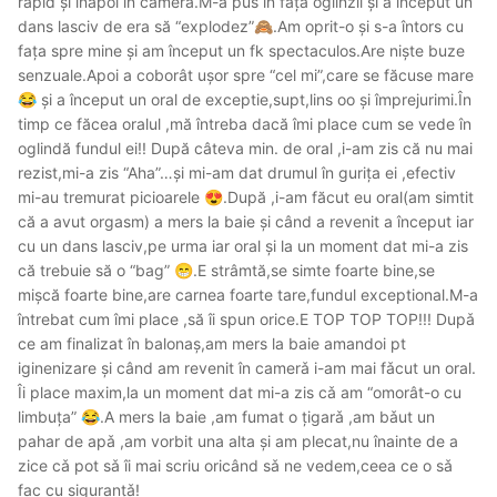
rapid și înapoi în cameră.M-a pus în fața oglinzii și a început un
dans lasciv de era să “explodez”
.Am oprit-o și s-a întors cu
🙈
fața spre mine și am început un fk spectaculos.Are niște buze
senzuale.Apoi a coborât ușor spre “cel mi”,care se făcuse mare
și a început un oral de exceptie,supt,lins oo și împrejurimi.În
😂
timp ce făcea oralul ,mă întreba dacă îmi place cum se vede în
oglindă fundul ei!! După câteva min. de oral ,i-am zis că nu mai
rezist,mi-a zis “Aha”…și mi-am dat drumul în gurița ei ,efectiv
mi-au tremurat picioarele
.După ,i-am făcut eu oral(am simtit
😍
că a avut orgasm) a mers la baie și când a revenit a început iar
cu un dans lasciv,pe urma iar oral și la un moment dat mi-a zis
că trebuie să o “bag”
.E strâmtă,se simte foarte bine,se
😁
mișcă foarte bine,are carnea foarte tare,fundul exceptional.M-a
întrebat cum îmi place ,să îi spun orice.E TOP TOP TOP!!! Dupǎ
ce am finalizat în balonaş,am mers la baie amandoi pt
iginenizare şi când am revenit în camerǎ i-am mai fǎcut un oral.
Îi place maxim,la un moment dat mi-a zis cǎ am “omorât-o cu
limbuța”
.A mers la baie ,am fumat o țigarǎ ,am bǎut un
😂
pahar de apǎ ,am vorbit una alta şi am plecat,nu înainte de a
zice cǎ pot sǎ îi mai scriu oricând sǎ ne vedem,ceea ce o sǎ
fac cu siguranțǎ!