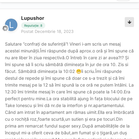
Lupushor
Reputație: 8
Postat
Decembrie 18, 2023
Salutare “confrați de suferințǎ”! Vineri i-am scris un mesaj
acestei minunǎții.Îmi räspunde dupǎ aprox.o orǎ şi îmi spune că
nu are liber în ziua respectivă.O întreb în care zi ar avea?!? Și
îmi spune să îi scriu sâmbătă dimineața în jur de ora 10. Zis si
făcut. Sămbătă dimineața la 10:02
îi scriu.Îmi răspunde
😁
destul de repede și îmi spune că doar ce s-a trezit și că îmi
trimite mesaj pe la 12 să îmi spună la ce oră ne putem întâlni. La
12:30 îmi trimite mesaj în care îmi spune că poate la 14:00.Era
perfect pentru mine.La ora stabilită ajung în fața blocului de pe
Take Ionescu și îmi dă nr.de la interfon și nr.apartamentului.
Când am intrat în apartament am rămas uimit.Ella era îmbrăcată
cu o rochiță roz,foarte scurtă,un sutien și era pe tocuri.Din
prima am remarcat fundul super sexy.După amabilitățile de la
început mi-a oferit ceva de băut,am fumat și o țigară,un duș