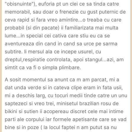
"obisnuinte"), euforia pt un clei ce sa tinda catre
memorabil, sau doar o frenezie cu gust puternic de
ceva rapid si fara vreo amintire...o treaba cu care
probabil (si din pacate) ii familiarizata mai multa
lume...in special cei cativa care stiu eu ca se
aventureaza din cand in cand sa urce pe sarma
subtire. Ii mersul ala ce incepe usurel, cu
dreptul,respiratie controlata, apoi stangul...azi, am
simtit ca va fi o simpla plimbare.
A sosit momentul sa anunt ca m am parcat, mi a
dat unda verde si in cateva clipe eram in fata usii,
mi a deschis larg, cu tocuri medii tinde catre un unu
saptezeci si vreo trei, minisetul brazilian rosu de
bikini si sutien ii acopereau discret cele mai intime
parti ale corpului iar formele apetisante care se vad
bine si in poze ( la locul faptei n am putut sa nu