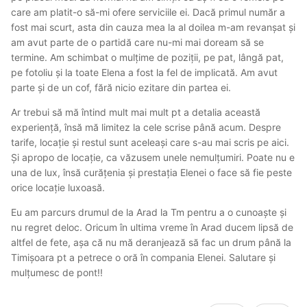
care am platit-o să-mi ofere serviciile ei. Dacă primul număr a
fost mai scurt, asta din cauza mea la al doilea m-am revanșat și
am avut parte de o partidă care nu-mi mai doream să se
termine. Am schimbat o mulțime de poziții, pe pat, lângă pat,
pe fotoliu și la toate Elena a fost la fel de implicată. Am avut
parte și de un cof, fără nicio ezitare din partea ei.
Ar trebui să mă întind mult mai mult pt a detalia această
experiență, însă mă limitez la cele scrise până acum. Despre
tarife, locație și restul sunt aceleași care s-au mai scris pe aici.
Și apropo de locație, ca văzusem unele nemulțumiri. Poate nu e
una de lux, însă curățenia și prestația Elenei o face să fie peste
orice locație luxoasă.
Eu am parcurs drumul de la Arad la Tm pentru a o cunoaște și
nu regret deloc. Oricum în ultima vreme în Arad ducem lipsă de
altfel de fete, așa că nu mă deranjează să fac un drum până la
Timișoara pt a petrece o oră în compania Elenei. Salutare și
mulțumesc de pont!!