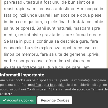
păr/rasad), teatrul a fost unul de bun simt ce a
reusit rapid sa mi creasca autostima. Am inceput in
fata oglinzii unde usurel i am scos cele doua piese
in timp ce o gustam, o piele fina, hidratata ce imbie
sa nu te opresti. Sanii sunt naturali, masoara spre
mediu, resimt niste gravitatie si are sfarcuri erecte.
Se lasa in pup si continua sa deschida gura, fara
economie, buzele exploreaza, apoi trece usor cu
limba pe membru, fara sa uite de gemene...priviri,
vorbe usor porcoase, ofera timp si placere nu
exista sa forteze pasii (un lucru pe care l am
apreciat mult). Ne am mutat pe pat si am tinut sa i
Informații Importante
demonstrez ca fac si eu treaba onorabila cu limba,
Am plasat
cookie-uri
pe dispozitivul tău pentru a îmbunătății navigarea
pe acest site. Poți
modifica setările cookie
, altfel considerăm că ești de
in timp ce i am dat doua degete sa le suga. Era uda
acord să continui.
Confirm ca am 18+ ani si sunt de acord cu Termeni de
de la sine si gustul era sublim, usor salin, o
Utilizare
adevarata placere sa alternezi gaurelele, mai ales
Accepta Cookies
Respinge Cookies
Forumuri
Necitit
Autentificare
Înregistrare
Mai Mult
aia de jos, desi elastca...inchisa complet. Labiile