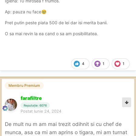
Igiena: 10 mirosea f frumos.
Ap: pauza nu face
🥹
Pret putin peste piata 500 de lei dar isi merita banii.
O sa mai revin la ea cand o sa am posibilitatea.
4
1
1
Membru Premium
farafiltre
Reputație: 6076
Postat
Iunie 24, 2024
De mult nu m am mai trezit odihnit si cu chef de
munca, asa ca mi am aprins o tigara, mi am turnat