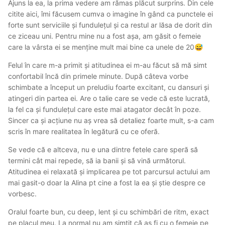
Ajuns la ea, la prima vedere am rămas plăcut surprins. Din cele
meritat din plin
😂
citite aici, îmi făcusem cumva o imagine în gând ca punctele ei
forte sunt serviciile și fundulețul și ca restul ar lăsa de dorit din
Ambele finalizări au fost CIM-uri intense, fără grabă, luând
ce ziceau uni. Pentru mine nu a fost așa, am găsit o femeie
și ultima picătura și dincolo de ea și nu s-a grăbit în niciun
care la vârsta ei se menține mult mai bine ca unele de 20
😅
fel
Felul în care m-a primit și atitudinea ei m-au făcut să mă simt
Ce e cert este că femeia este acolo cu tine mereu, îți mai
confortabil încă din primele minute. După câteva vorbe
vorbește și dirty, chiar se comportă fain și chiar mai te și
schimbate a început un preludiu foarte excitant, cu dansuri și
tachinează într-un mod drăguț, deci categoric te simți ca
atingeri din partea ei. Are o talie care se vede că este lucrată,
și cu o iubită, ceea ce e un mare +
la fel ca și fundulețul care este mai atagator decât în poze.
Sincer ca și acțiune nu aș vrea să detaliez foarte mult, s-a cam
scris în mare realitatea în legătură cu ce oferă.
Ca și concluzie: eu o recomand pe Ela, chiar dacă poate
părea scump la prima vedere, chiar se/te f*te așa cum
Se vede că e altceva, nu e una dintre fetele care speră să
trebuie femeia!
🔥
🔥
termini cât mai repede, să ia banii și să vină următorul.
Atitudinea ei relaxată și implicarea pe tot parcursul actului am
Iar dacă știi să te comporți frumos cu ea, cu siguranță va
mai gasit-o doar la Alina pt cine a fost la ea și știe despre ce
da tot ce are ea mai bun pentru ca tu să te simți bine și îi
vorbesc.
va ieși.
Oralul foarte bun, cu deep, lent și cu schimbări de ritm, exact
pe placul meu. La normal nu am simțit că aș fi cu o femeie pe