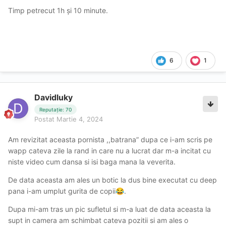
Timp petrecut 1h și 10 minute.
6
1
Davidluky
Reputație: 70
Postat
Martie 4, 2024
Am revizitat aceasta pornista ,,batrana” dupa ce i-am scris pe
wapp cateva zile la rand in care nu a lucrat dar m-a incitat cu
niste video cum dansa si isi baga mana la veverita.
De data aceasta am ales un botic la dus bine executat cu deep
pana i-am umplut gurita de copii
.
😂
Dupa mi-am tras un pic sufletul si m-a luat de data aceasta la
supt in camera am schimbat cateva pozitii si am ales o