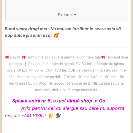
Extinde
Dacă dați mesaj pe WhatsApp, vă
Bună seara dragi mei ! Nu mai am loc liber în seara asta vă
pup dulce și somn ușor
🥰
rog să specificați și intervalul de
timp la care vă pot răspunde ( nu
vreau să creez probleme)
𝕃𝕖𝕪𝕝𝕒
Sunt o fire sociabilă și atentă la dorințele tale
Normal doar
🎀
🎀
🎀
protejat
️,Sex oral în funcție de igienă ,FK-50 lei în funcție de igiena
❗
orală ,GFE,CIM- 50 lei, COF-100 lei, COB,69,Cunni/anni-pasiv, sex între
Programările se confirmă cu 30 de
sâni, Facesitting, diferite poziții. 200 lei- 30 min/400 lei- 60 min. 150
lei/15 min ( Quick Stop) Nu accept persoane de ETNIE cu bile sau alte
minute/1h înainte. Vă aștept cu drag
accesorii, nici sub influența alcoolului.
Splaiul unirii nr 8, exact lângă shop-n Go.
Pentru programările neconfirmate
Aviz pentru cei cu alergie sau care nu suportă
se anulează
pisicile -AM PISICI
🐈
🐈‍⬛