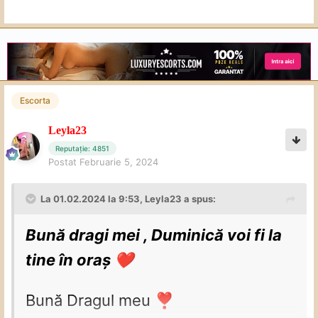
Escorta
Leyla23
Reputație: 4851
Postat
Februarie 5, 2024
La 01.02.2024 la 9:53,
Leyla23
a spus:
Bună dragi mei , Duminică voi fi la
tine în oraș
❤️
Bună Dragul meu
❣️