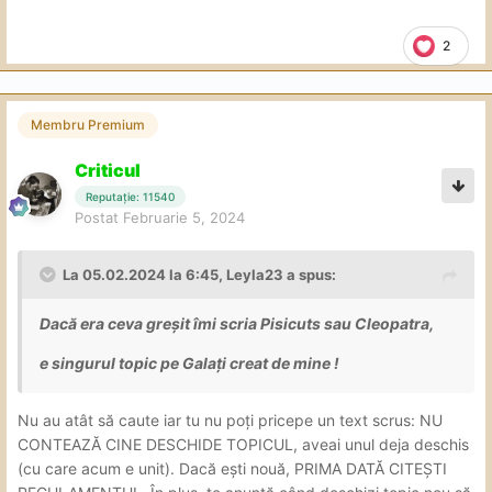
- Sex Normal ( Difetite Pozitii )
2
- Sex Anal (ATENȚIE
❌
nu fac )
- Annilingus
Membru Premium
- Cunilingus
- Dominare ( Soft -in limita bunului
Criticul
simț )
Reputație: 11540
Postat
Februarie 5, 2024
- Masaj
- Sex Intre Sani
La 05.02.2024 la 6:45,
Leyla23
a spus:
- Facesitting
Dacă era ceva greșit îmi scria Pisicuts sau Cleopatra,
- Sex în duș (50 lei extra )
e singurul topic pe Galați creat de mine !
- Footfetish
Nu au atât să caute iar tu nu poți pricepe un text scrus: NU
CONTEAZĂ CINE DESCHIDE TOPICUL, aveai unul deja deschis
(cu care acum e unit). Dacă ești nouă, PRIMA DATĂ CITEȘTI