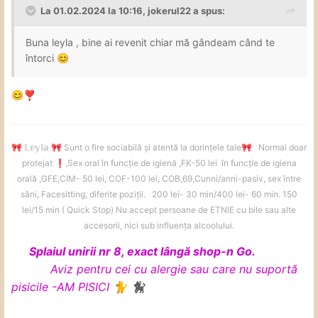
La 01.02.2024 la 10:16,
jokerul22
a spus:
Buna leyla , bine ai revenit chiar mă gândeam când te
Dacă dați mesaj pe WhatsApp, vă
întorci
😊
rog să specificați și intervalul de
😊
❣️
timp la care vă pot răspunde ( nu
vreau să creez probleme)
𝕃𝕖𝕪𝕝𝕒
Sunt o fire sociabilă și atentă la dorințele tale
Normal doar
🎀
🎀
🎀
protejat
️,Sex oral în funcție de igienă ,FK-50 lei în funcție de igiena
❗
Programările se confirmă cu 30 de
orală ,GFE,CIM- 50 lei, COF-100 lei, COB,69,Cunni/anni-pasiv, sex între
minute/1h înainte. Vă aștept cu drag
sâni, Facesitting, diferite poziții. 200 lei- 30 min/400 lei- 60 min. 150
lei/15 min ( Quick Stop) Nu accept persoane de ETNIE cu bile sau alte
accesorii, nici sub influența alcoolului.
Pentru programările neconfirmate
Splaiul unirii nr 8, exact lângă shop-n Go.
se anulează
Aviz pentru cei cu alergie sau care nu suportă
pisicile -AM PISICI
🐈
🐈‍⬛