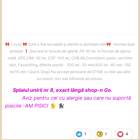
𝕃𝕖𝕪𝕝𝕒
Sunt o fire sociabilă și atentă la dorințele tale
Normal doar
🎀
🎀
🎀
protejat
️,Sex oral în funcție de igienă ,FK-50 lei în funcție de igiena
❗
orală ,GFE,CIM- 50 lei, COF-100 lei, COB,69,Cunni/anni-pasiv, sex între
sâni, Facesitting, diferite poziții. 200 lei- 30 min/400 lei- 60 min. 150
lei/15 min ( Quick Stop) Nu accept persoane de ETNIE cu bile sau alte
accesorii, nici sub influența alcoolului.
Splaiul unirii nr 8, exact lângă shop-n Go.
Aviz pentru cei cu alergie sau care nu suportă
pisicile -AM PISICI
🐈
🐈‍⬛
1
1
4