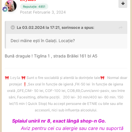
Reputație: 4851
Postat
Februarie 3, 2024
La 03.02.2024 la 17:21,
sorinsoce
a spus:
Deci mâine ești în Galați. Locație?
Bună dragule ! Tiglina 1 , strada Brăilei 161 bl A5
𝕃𝕖𝕪𝕝𝕒
Sunt o fire sociabilă și atentă la dorințele tale
Normal doar
🎀
🎀
🎀
protejat
️,Sex oral în funcție de igienă ,FK-50 lei în funcție de igiena
❗
orală ,GFE,CIM- 50 lei, COF-100 lei, COB,69,Cunni/anni-pasiv, sex între
sâni, Facesitting, diferite poziții. 200 lei- 30 min/400 lei- 60 min. 150
lei/15 min ( Quick Stop) Nu accept persoane de ETNIE cu bile sau alte
accesorii, nici sub influența alcoolului.
Splaiul unirii nr 8, exact lângă shop-n Go.
Aviz pentru cei cu alergie sau care nu suportă