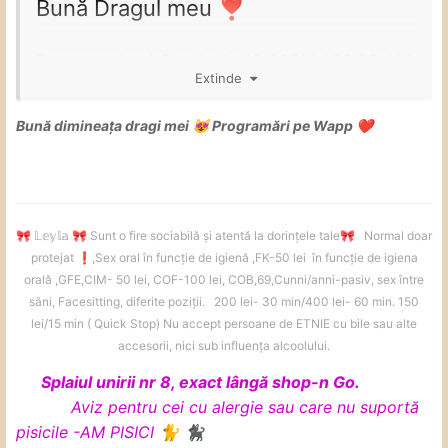
Bună Dragul meu
❣️
Program : Luni-Dumincă -10:00PM / 22:00 AM
Extinde
Lucrez singura in locatie.
Bună dimineața dragi mei
Programări pe Wapp
😻
❤️
Tarife
🅰️
- 150Nr ( Maxim 30 min ) 300 H
(Maxim 60 min )
Servicii : - Sex Oral Protejat
- Sex Oral Neprotejat ( in funtie de
𝕃𝕖𝕪𝕝𝕒
Sunt o fire sociabilă și atentă la dorințele tale
Normal doar
🎀
🎀
🎀
igiena )
protejat
️,Sex oral în funcție de igienă ,FK-50 lei în funcție de igiena
❗
orală ,GFE,CIM- 50 lei, COF-100 lei, COB,69,Cunni/anni-pasiv, sex între
- sex normal ( PROTEJAT )
sâni, Facesitting, diferite poziții. 200 lei- 30 min/400 lei- 60 min. 150
lei/15 min ( Quick Stop) Nu accept persoane de ETNIE cu bile sau alte
- oral adânc
( deep / în funcție de
accesorii, nici sub influența alcoolului.
mărime )
Splaiul unirii nr 8, exact lângă shop-n Go.
- Finalizare Corporala
Aviz pentru cei cu alergie sau care nu suportă
- FK - NU ( Sarutari Corporale )
pisicile -AM PISICI
🐈
🐈‍⬛