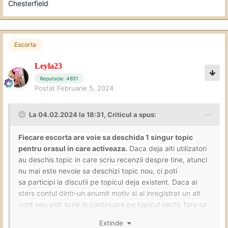
Chesterfield
Escorta
Leyla23
Reputație: 4851
Postat
Februarie 5, 2024
La 04.02.2024 la 18:31,
Criticul
a spus:
Fiecare
escorta are voie sa deschida 1 singur topic
pentru orasul in care activeaza.
Daca deja alti utilizatori
au deschis topic in care scriu recenzii
despre tine, atunci
nu mai este nevoie sa deschizi topic nou, ci poti
sa
participi la discutii pe topicul deja existent. Daca ai
sters contul dintr-un anumit motiv si ai inregistrat un alt
cont nou poti scrie in continuare
pe topicul vechi, fara sa
mai fie nevoie sa deschizi altul nou.
Extinde