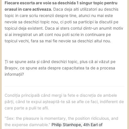
Fiecare
escorta are voie sa deschida 1 singur topic pentru
orasul in care activeaza.
Daca deja alti utilizatori au deschis
topic in care scriu recenzii
despre tine, atunci nu mai este
nevoie sa deschizi topic nou, ci poti sa
participi la discutii pe
topicul deja existent. Daca ai sters contul dintr-un anumit motiv
si ai inregistrat un alt cont nou poti scrie in continuare
pe
topicul vechi, fara sa mai fie nevoie sa deschizi altul nou.
Ți se spune asta și când deschizi topic, plus că ai văzut pe
Brașov, ce spune asta despre capacitatea ta de a procesa
informații?
Condiția principală când mergi la fete e discreția de ambele
părți, când te expui așteaptă-te să se afle ce faci, indiferent de
care parte a pulii te afli.
"Sex: the pleasure is momentary, the position ridiculous, and
the expense damnable."
Philip Stanhope, 4th Earl of