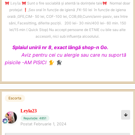
rog să specificați și intervalul de
𝕃𝕖𝕪𝕝𝕒
Sunt o fire sociabilă și atentă la dorințele tale
Normal doar
🎀
🎀
🎀
- 69
protejat
️,Sex oral în funcție de igienă ,FK-50 lei în funcție de igiena
❗
- Sex Normal ( Difetite Pozitii )
timp la care vă pot răspunde ( nu
orală ,GFE,CIM- 50 lei, COF-100 lei, COB,69,Cunni/anni-pasiv, sex între
- Sex Anal (ATENȚIE
❌
nu fac )
sâni, Facesitting, diferite poziții. 200 lei- 30 min/400 lei- 60 min. 150
vreau să creez probleme)
- Annilingus
lei/15 min ( Quick Stop) Nu accept persoane de ETNIE cu bile sau alte
accesorii, nici sub influența alcoolului.
Programările se confirmă cu 30 de
- Cunilingus
Splaiul unirii nr 8, exact lângă shop-n Go.
- Dominare ( Soft -in limita bunului
minute/1h înainte. Vă aștept cu drag
Aviz pentru cei cu alergie sau care nu suportă
simț )
pisicile -AM PISICI
🐈
🐈‍⬛
- Masaj
Pentru programările neconfirmate
- Sex Intre Sani
se anulează
- Facesitting
Escorta
- Sex în duș (50 lei extra )
Leyla23
- Footfetish
Reputație: 4851
Postat
Februarie 1, 2024