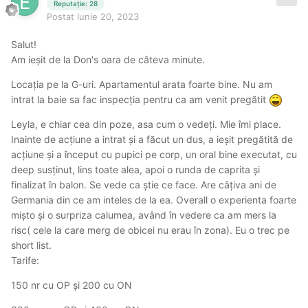
Reputație: 28
Postat
Iunie 20, 2023
Salut!
Am ieșit de la Don's oara de câteva minute.
Locația pe la G-uri. Apartamentul arata foarte bine. Nu am
intrat la baie sa fac inspecția pentru ca am venit pregătit
Leyla, e chiar cea din poze, asa cum o vedeți. Mie îmi place.
Inainte de acțiune a intrat și a făcut un dus, a ieșit pregătită de
acțiune și a început cu pupici pe corp, un oral bine executat, cu
deep susținut, lins toate alea, apoi o runda de caprita și
finalizat în balon. Se vede ca știe ce face. Are câțiva ani de
Germania din ce am inteles de la ea. Overall o experienta foarte
mișto și o surpriza calumea, având în vedere ca am mers la
risc( cele la care merg de obicei nu erau în zona). Eu o trec pe
short list.
Tarife:
150 nr cu OP și 200 cu ON