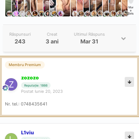
Răspunsuri
Creat
Ultimul Răspuns
243
3 ani
Mar 31
Membru Premium
zozozo
Reputație: 1866
Postat
Iunie 20, 2023
Nr. tel.: 0748435641
L1viu