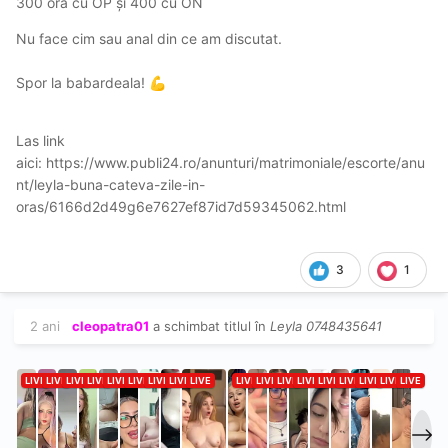
300 ora cu OP și 400 cu ON
Nu face cim sau anal din ce am discutat.
Spor la babardeala!
💪
Las link
aici:
https://www.publi24.ro/anunturi/matrimoniale/escorte/anu
nt/leyla-buna-cateva-zile-in-
oras/6166d2d49g6e7627ef87id7d59345062.html
3
1
2 ani
cleopatra01
a schimbat titlul în
Leyla 0748435641