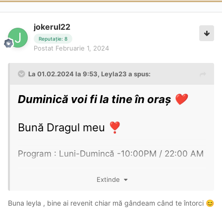
jokerul22
Reputație: 8
Postat
Februarie 1, 2024
La 01.02.2024 la 9:53,
Leyla23
a spus:
Duminică voi fi la tine în oraș
❤️
Bună Dragul meu
❣️
Program : Luni-Dumincă -10:00PM / 22:00 AM
Locatie - Zona - Complex Grandis Residence
Extinde
Ștefan Baciu nr 64 ,BL 2
Buna leyla , bine ai revenit chiar mă gândeam când te întorci
😊
Lucrez singura in locatie.