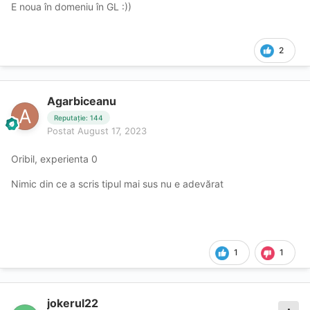
E noua în domeniu în GL :))
2
Agarbiceanu
Reputație: 144
Postat
August 17, 2023
Oribil, experienta 0
Nimic din ce a scris tipul mai sus nu e adevărat
1
1
jokerul22