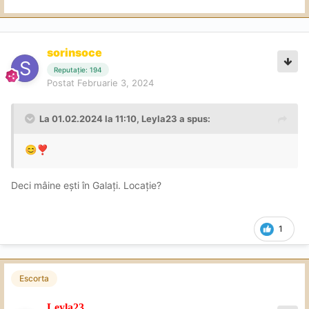
sorinsoce
Reputație: 194
Postat
Februarie 3, 2024
La 01.02.2024 la 11:10,
Leyla23
a spus:
😊
❣️
Deci mâine ești în Galați. Locație?
1
Escorta
Leyla23