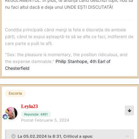
REGULAMENTUL. În plus, te anunță când deschizi topic nou să
nu faci altul dacă e deja unul UNDE EȘTI DISCUTATĂ!
Dacă dați mesaj pe WhatsApp, vă
rog să specificați și intervalul de
Condiția principală când mergi la fete e discreția de ambele
părți, când te expui așteaptă-te să se afle ce faci, indiferent de
timp la care vă pot răspunde ( nu
care parte a pulii te afli.
vreau să creez probleme)
"Sex: the pleasure is momentary, the position ridiculous, and
the expense damnable."
Philip Stanhope, 4th Earl of
Programările se confirmă cu 30 de
Chesterfield
minute/1h înainte. Vă aștept cu drag
Escorta
Pentru programările neconfirmate
se anulează
Leyla23
Reputație: 4851
Postat
Februarie 5, 2024
La 05.02.2024 la 8:31,
Criticul
a spus: