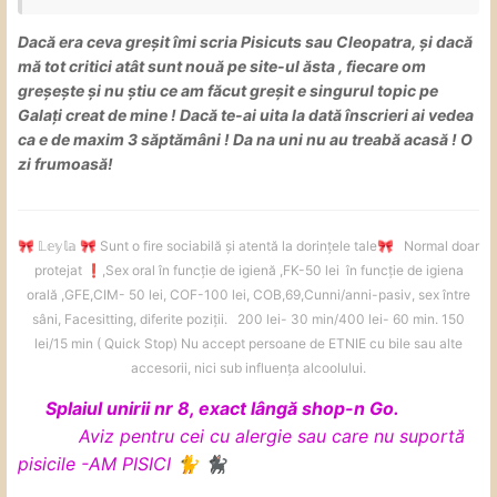
Dacă era ceva greșit îmi scria Pisicuts sau Cleopatra, și dacă
Ți se spune asta și când deschizi topic, plus că ai văzut
mă tot critici atât sunt nouă pe site-ul ăsta , fiecare om
pe Brașov, ce spune asta despre capacitatea ta de a
greșește și nu știu ce am făcut greșit e singurul topic pe
procesa informații?
Galați creat de mine ! Dacă te-ai uita la dată înscrieri ai vedea
ca e de maxim 3 săptămâni ! Da na uni nu au treabă acasă ! O
zi frumoasă!
𝕃𝕖𝕪𝕝𝕒
Sunt o fire sociabilă și atentă la dorințele tale
Normal doar
🎀
🎀
🎀
protejat
️,Sex oral în funcție de igienă ,FK-50 lei în funcție de igiena
❗
orală ,GFE,CIM- 50 lei, COF-100 lei, COB,69,Cunni/anni-pasiv, sex între
sâni, Facesitting, diferite poziții. 200 lei- 30 min/400 lei- 60 min. 150
lei/15 min ( Quick Stop) Nu accept persoane de ETNIE cu bile sau alte
accesorii, nici sub influența alcoolului.
Splaiul unirii nr 8, exact lângă shop-n Go.
Aviz pentru cei cu alergie sau care nu suportă
pisicile -AM PISICI
🐈
🐈‍⬛