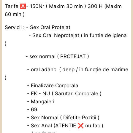
Tarife
🅰️
- 150Nr ( Maxim 30 min ) 300 H (Maxim
60 min )
Servicii : - Sex Oral Protejat
- Sex Oral Neprotejat ( in funtie de igiena
)
- sex normal ( PROTEJAT )
- oral adânc
( deep / în funcție de mărime
)
- Finalizare Corporala
- FK - NU ( Sarutari Corporale )
- Mangaieri
- 69
- Sex Normal ( Difetite Pozitii )
- Sex Anal (ATENȚIE
❌
nu fac )