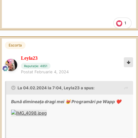
- Mangaieri
- 69
- Sex Normal ( Difetite Pozitii )
1
- Sex Anal (ATENȚIE
❌
nu fac )
- Annilingus
Escorta
- Cunilingus
- Dominare ( Soft -in limita bunului
Leyla23
simț )
Reputație: 4851
Postat
Februarie 4, 2024
- Masaj
- Sex Intre Sani
La 04.02.2024 la 7:04,
Leyla23
a spus:
- Facesitting
Bună dimineața dragi mei
Programări pe Wapp
😻
❤️
- Sex în duș (50 lei extra )
- Footfetish