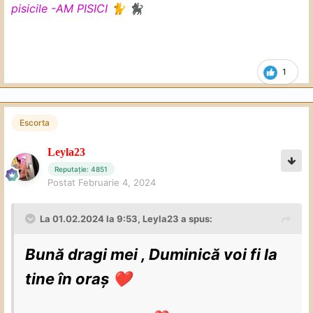
pisicile -AM PISICI
🐈
🐈‍⬛
1
Escorta
Leyla23
Reputație: 4851
Postat
Februarie 4, 2024
La 01.02.2024 la 9:53,
Leyla23
a spus:
Bună dragi mei , Duminică voi fi la
tine în oraș
❤️