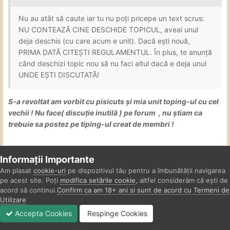
Nu au atât să caute iar tu nu poți pricepe un text scrus:
NU CONTEAZĂ CINE DESCHIDE TOPICUL, aveai unul
deja deschis (cu care acum e unit). Dacă ești nouă,
PRIMA DATĂ CITEȘTI REGULAMENTUL. În plus, te anunță
când deschizi topic nou să nu faci altul dacă e deja unul
UNDE EȘTI DISCUTATĂ!
S-a revoltat am vorbit cu pisicuts și mia unit toping-ul cu cel
vechii ! Nu face( discuție inutilă ) pe forum , nu știam ca
trebuie sa postez pe tiping-ul creat de membri !
Informații Importante
𝕃𝕖𝕪𝕝𝕒
Sunt o fire sociabilă și atentă la dorințele tale
Normal doar
🎀
🎀
🎀
Am plasat
cookie-uri
pe dispozitivul tău pentru a îmbunătății navigarea
protejat
️,Sex oral în funcție de igienă ,FK-50 lei în funcție de igiena
❗
pe acest site. Poți
modifica setările cookie
, altfel considerăm că ești de
orală ,GFE,CIM- 50 lei, COF-100 lei, COB,69,Cunni/anni-pasiv, sex între
acord să continui.
Confirm ca am 18+ ani si sunt de acord cu Termeni de
sâni, Facesitting, diferite poziții. 200 lei- 30 min/400 lei- 60 min. 150
Utilizare
lei/15 min ( Quick Stop) Nu accept persoane de ETNIE cu bile sau alte
Accepta Cookies
Respinge Cookies
accesorii, nici sub influența alcoolului.
Forumuri
Necitit
Autentificare
Înregistrare
Mai Mult