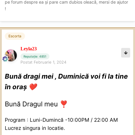
pe forum despre ea și pare cam dubios oleacă, mersi de ajutor
!
Escorta
Leyla23
Reputație: 4851
Postat
Februarie 1, 2024
Bună dragi mei , Duminică voi fi la tine
în oraș
❤️
Bună Dragul meu
❣️
Program : Luni-Dumincă -10:00PM / 22:00 AM
Lucrez singura in locatie.