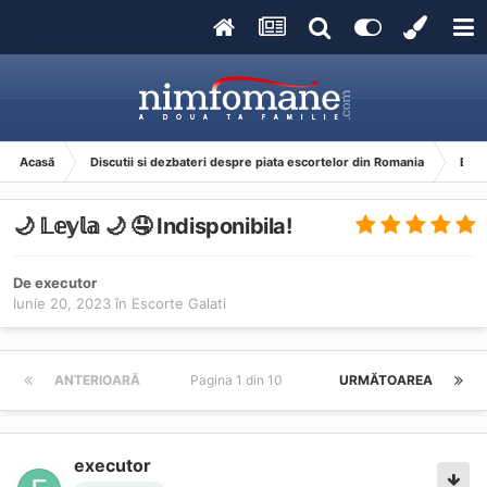
Acasă
Discutii si dezbateri despre piata escortelor din Romania
Esco
🌙 𝕃𝕖𝕪𝕝𝕒 🌙 🤤 Indisponibila!
De
executor
Iunie 20, 2023
în
Escorte Galati
ANTERIOARĂ
Pagina 1 din 10
URMĂTOAREA
executor