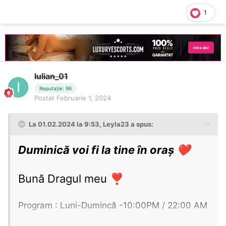
Tarife
🅰️
- 150Nr ( Maxim 30 min ) 300 H
1
(Maxim 60 min )
Servicii : - Sex Oral Protejat
- Sex Oral Neprotejat ( in funtie de
igiena )
Iulian_01
Reputație: 96
- sex normal ( PROTEJAT )
Postat
Februarie 1, 2024
- oral adânc
( deep / în funcție de
La 01.02.2024 la 9:53,
Leyla23
a spus:
mărime )
- Finalizare Corporala
Duminică voi fi la tine în oraș
❤️
- FK - NU ( Sarutari Corporale )
- Mangaieri
Bună Dragul meu
❣️
- 69
- Sex Normal ( Difetite Pozitii )
Program : Luni-Dumincă -10:00PM / 22:00 AM
- Sex Anal (ATENȚIE
❌
nu fac )