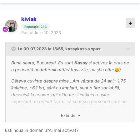
kiviak
Reputație: 243
Postat
Iulie 10, 2023
La 09.07.2023 la 15:55,
kassykass
a spus:
Buna seara, București. Eu sunt
Kassy
și activez în oraș pe
o perioadă nedeterminată(câteva zile, nu știu câte
)
😹
Câteva cuvinte despre mine...Am vârsta de 24 ani,~1,75
înălțime, ~62 kg, sâni cu implant, sunt o fire sociabilă,
deschisă la conversații plăcute și întâlniri reușite.
Important de reținut faptul că sunt și o persoană care nu
se întâlnește cu oricine și nu lucrez"pe bandă", din acest
motiv prioritare sunt programările la oră. Voi avea
Extinde
programul în funcție de starea mea spirituală cât si fizică,
desigur o să vă mai scriu aici zilnic
😸
Esti noua in domeniu?Ai mai activat?