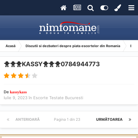
Acasă
Discutii si dezbateri despre piata escortelor din Romania
Esco
🐥🐥🐥KASSY🐥🐥🐥0784944773
De
kassykass
Iulie 9, 2023
în
Escorte Testate Bucuresti
ANTERIOARĂ
Pagina 1 din 23
URMĂTOAREA