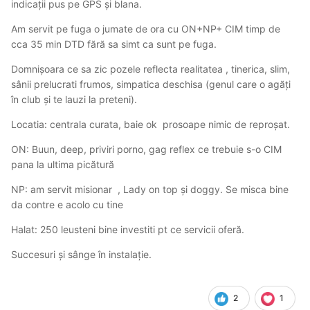
indicații pus pe GPS și blana.
Am servit pe fuga o jumate de ora cu ON+NP+ CIM timp de
cca 35 min DTD fără sa simt ca sunt pe fuga.
Domnișoara ce sa zic pozele reflecta realitatea , tinerica, slim,
sânii prelucrati frumos, simpatica deschisa (genul care o agăți
în club și te lauzi la preteni).
Locatia: centrala curata, baie ok prosoape nimic de reproșat.
ON: Buun, deep, priviri porno, gag reflex ce trebuie s-o CIM
pana la ultima picătură
NP: am servit misionar , Lady on top și doggy. Se misca bine
da contre e acolo cu tine
Halat: 250 leusteni bine investiti pt ce servicii oferă.
Succesuri și sânge în instalație.
2
1