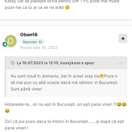
Kassy cât se plătește extra pentru cim ? PS pune mai multe
poze hai ca tu ai ca se ne arăți
🙂
Oban16
Reputație: 35
Postat
Iulie 10, 2023
La 10.07.2023 la 12:10,
kassykass
a spus:
Nu sunt nouă în domeniu, dar în acest oraș da
Poze o
😁
să mai pun cu altă ocazie dacă mă reîntorc in București.
Sunt până vineri
Hotareste-te...ori nu ești în București ,ori ești pana vineri ?!
😂
😂
😂
Zici că pui poze daca te întorci în București.......și după că ești
pana vineri !