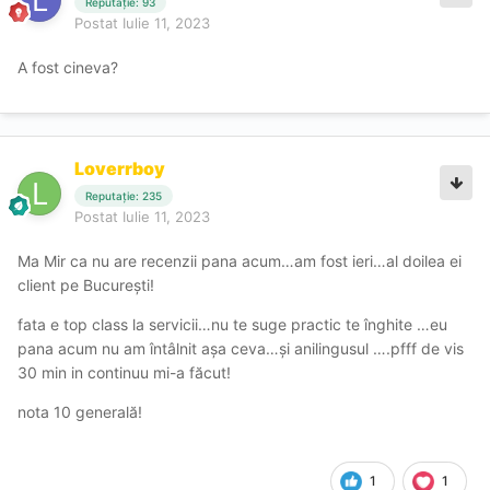
Reputație: 93
Postat
Iulie 11, 2023
A fost cineva?
Loverrboy
Reputație: 235
Postat
Iulie 11, 2023
Ma Mir ca nu are recenzii pana acum…am fost ieri…al doilea ei
client pe București!
fata e top class la servicii…nu te suge practic te înghite …eu
pana acum nu am întâlnit așa ceva…și anilingusul ….pfff de vis
30 min in continuu mi-a făcut!
nota 10 generală!
1
1