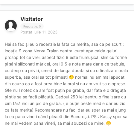
Vizitator
Reputație: 0
Postat
Iulie 11, 2023
Hai sa fac și eu o recenzie la fata ca merita, asa ca pe scurt :
locația 9 zona Nerva Traian central curat apa calda geluri
prosop tot ce vrei, aspect fizic 9 este frumușică, slim cu forme
și sâni siliconati măricei, oral 9.5 e nota mare dar e ce trebuie,
cu deep cu priviri, umed de lunga durata și cu o finalizare orala
superba, asa oral sa tot primești
normal nu am mai apucat
🙂
din cauza ca a fost prea bine la oral și nu am vrut sa o opresc.
Gfe nu l notez ca am fost puțin pe graba, dar fata e o drăguță
și știe sa se facă plăcută. Cadoul 250 lei pentru o finalizare cu
cim fără nici un pic de graba. ( e puțin peste medie dar eu zic
ca fata merita) Recomandare nu fac, dar eu sper sa mai ajung
la ea pana vineri când pleacă din București. PS : Kassy sper sa
ne mai vedem pana vineri, sa mai abuzezi de mine.
😁