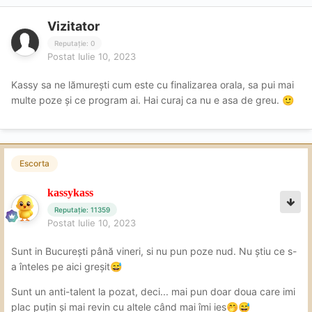
Vizitator
Reputație: 0
Postat
Iulie 10, 2023
Kassy sa ne lămurești cum este cu finalizarea orala, sa pui mai
multe poze și ce program ai. Hai curaj ca nu e asa de greu.
🙂
Escorta
kassykass
Reputație: 11359
Postat
Iulie 10, 2023
Sunt in București până vineri, si nu pun poze nud. Nu știu ce s-
a înteles pe aici greșit
😅
Sunt un anti-talent la pozat, deci... mai pun doar doua care imi
plac puțin și mai revin cu altele când mai îmi ies
🤭
😅