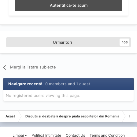
Autentifică-te acum
Urmăritori
105
Mergi la listare subiecte
Navigare recentă
0 members and 1 guest
No registered users viewing this page.
Acasă
Discutii si dezbateri despre piata escortelor din Romania
Esco
Limbaj
Politică Intimitate
Contact Us
Terms and Condition