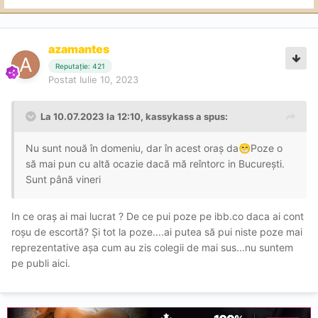
https://ibb.co/KypzzRX
https://ibb.co/r0Cw7hb
azamantes
Reputație: 421
Postat
Iulie 10, 2023
La 10.07.2023 la 12:10,
kassykass
a spus:
Nu sunt nouă în domeniu, dar în acest oraș da
Poze o
😁
să mai pun cu altă ocazie dacă mă reîntorc in București.
Sunt până vineri
In ce oraș ai mai lucrat ? De ce pui poze pe ibb.co daca ai cont
roșu de escortă? Și tot la poze....ai putea să pui niste poze mai
reprezentative așa cum au zis colegii de mai sus...nu suntem
pe publi aici.