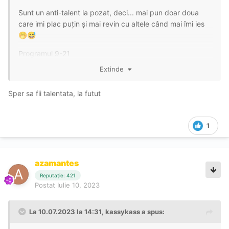
Sunt un anti-talent la pozat, deci... mai pun doar doua
care imi plac puțin și mai revin cu altele când mai îmi ies
🤭
😅
Programul 9-21
Extinde
CIM EXTRA 50+ LA FINALIZARE
💞
CIM INCLUS LA ORĂ
💞
Sper sa fii talentata, la futut
https://ibb.co/BcMGtXz
https://ibb.co/s5Xnc3t
1
azamantes
Reputație: 421
Postat
Iulie 10, 2023
La 10.07.2023 la 14:31,
kassykass
a spus: