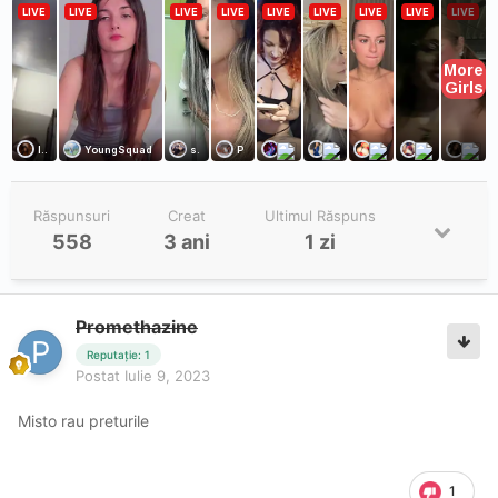
Răspunsuri
Creat
Ultimul Răspuns
558
3 ani
1 zi
Promethazine
Reputație: 1
Postat
Iulie 9, 2023
Misto rau preturile
1