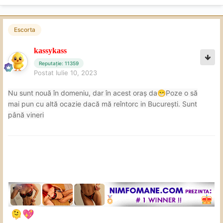
NU PRIMESC PERSOANE DUBIOASE, ȘI ÎMI REZERV
DREPTUL DE A SELECTA CLIENȚII.
Lucrez doar cu domni maturi!!!
Escorta
vă rog să menționați timpul ce-l vom petrece împreuna și
kassykass
să-mi confirmați programarea între 1-2h(cum puteți voi)
Reputație: 11359
Postat
Iulie 10, 2023
Oral n/p
💞
Nu sunt
nouă în domeniu, dar în acest oraș da
Poze o să
😁
normal p
💞
mai
pun cu altă ocazie dacă mă reîntorc in București. Sunt
69,cunni
💞
până vineri
CIM
💞
EXTRA
💞
RIMMING(ANNILINGUS ACTIV)50+
FRENCH KISSES 50+
200 FINALIZAREA / 400 ORA
🫠
💖
Poze: