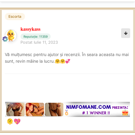
Escorta
kassykass
Reputație: 11359
Postat
Iulie 11, 2023
Vă mulțumesc pentru ajutor și recenzii. În seara aceasta nu mai
sunt, revin mâine la lucru.
🤗
🤗
💞
🫠
💖