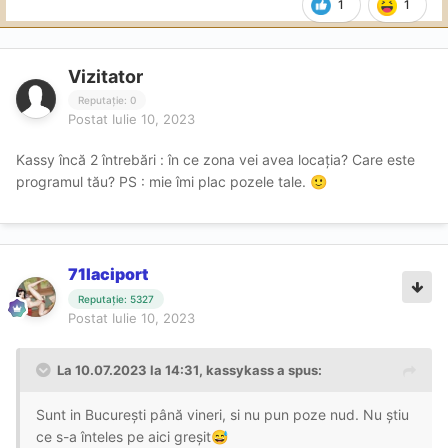
1
1
Vizitator
Reputație: 0
Postat
Iulie 10, 2023
Kassy încă 2 întrebări : în ce zona vei avea locația? Care este
programul tău? PS : mie îmi plac pozele tale.
🙂
71laciport
Reputație: 5327
Postat
Iulie 10, 2023
La 10.07.2023 la 14:31,
kassykass
a spus:
Sunt in București până vineri, si nu pun poze nud. Nu știu
ce s-a înteles pe aici greșit
😅