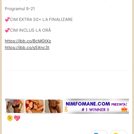
Programul 9-21
CIM EXTRA 50+ LA FINALIZARE
💞
CIM INCLUS LA ORĂ
💞
https://ibb.co/BcMGtXz
https://ibb.co/s5Xnc3t
🫠
💖