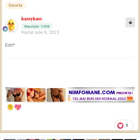
Escorta
kassykass
Reputație: 11359
Postat
Iulie 9, 2023
Edit*
🫠
💖
3