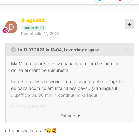
dragos92
Reputație: 95
Postat
Iulie 11, 2023
La 11.07.2023 la 13:04,
Loverrboy
a spus:
Ma Mir ca nu are recenzii pana acum…am fost ieri…al
doilea ei client pe București!
fata e top class la servicii…nu te suge practic te înghite …
eu pana acum nu am întâlnit așa ceva…și anilingusul
….pfff de vis 30 min in continuu mi-a făcut!
nota 10 generală!
Extinde
e frumusica la fata ?
😊
🥰