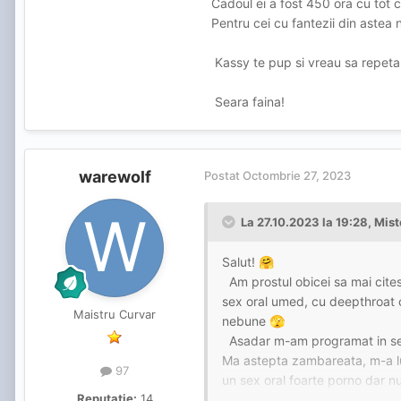
Cadoul ei a fost 450 ora cu tot c
Pentru cei cu fantezii din astea n
Kassy te pup si vreau sa repeta
Seara faina!
warewolf
Postat
Octombrie 27, 2023
La 27.10.2023 la 19:28,
Mist
Salut!
🤗
Am prostul obicei sa mai cites
sex oral umed, cu deepthroat co
Maistru Curvar
nebune
🫣
Asadar m-am programat in se
Ma astepta zambareata, m-a lua
97
un sex oral foarte porno dar nu
Reputație:
14
isprava a ei, ca si-a pus de cu