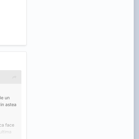
de un
din astea
ca face
ultima