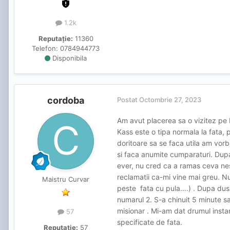
1.2k
Reputație:
11360
Telefon:
0784944773
Disponibila
cordoba
Postat
Octombrie 27, 2023
Am avut placerea sa o vizitez pe
Kass este o tipa normala la fata, 
doritoare sa se faca utila am vor
si faca anumite cumparaturi. Dupa 
ever, nu cred ca a ramas ceva nes
reclamatii ca-mi vine mai greu. Nu 
Maistru Curvar
peste fata cu pula….) . Dupa dus
numarul 2. S-a chinuit 5 minute sa
misionar . Mi-am dat drumul instant.
57
specificate de fata.
Reputație:
57