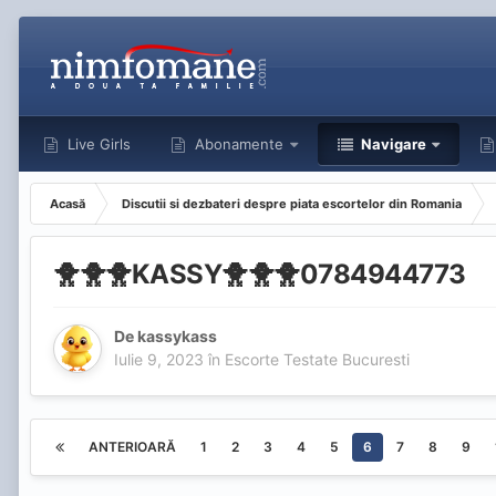
Live Girls
Abonamente
Navigare
Acasă
Discutii si dezbateri despre piata escortelor din Romania
🐥🐥🐥KASSY🐥🐥🐥0784944773
De
kassykass
Iulie 9, 2023
în
Escorte Testate Bucuresti
ANTERIOARĂ
1
2
3
4
5
6
7
8
9