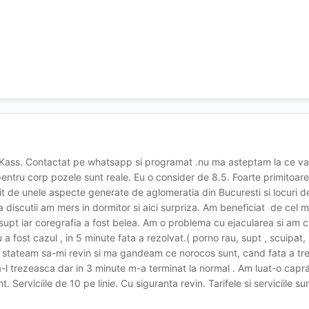
 Kass. Contactat pe whatsapp si programat .nu ma asteptam la ce v
pentru corp pozele sunt reale. Eu o consider de 8.5. Foarte primitoare
bit de unele aspecte generate de aglomeratia din Bucuresti si locuri 
discutii am mers in dormitor si aici surpriza. Am beneficiat de cel m
upt iar coregrafia a fost belea. Am o problema cu ejacularea si am 
a fost cazul , in 5 minute fata a rezolvat.( porno rau, supt , scuipat,
 stateam sa-mi revin si ma gandeam ce norocos sunt, cand fata a tre
-l trezeasca dar in 3 minute m-a terminat la normal . Am luat-o capra
 Serviciile de 10 pe linie. Cu siguranta revin. Tarifele si serviciile su