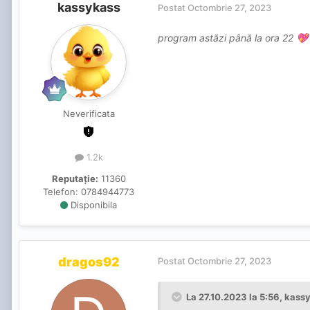
kassykass
Postat
Octombrie 27, 2023
program astăzi până la ora 22
💖
Neverificata
1.2k
Reputație:
11360
Telefon:
0784944773
Disponibila
dragos92
Postat
Octombrie 27, 2023
La 27.10.2023 la 5:56,
kass