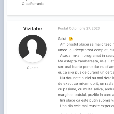
Oras:
Romania
Vizitator
Postat
Octombrie 27, 2023
Salut!
🤗
Am prostul obicei sa mai citesc r
umed, cu deepthroat complet, cu l
Asadar m-am programat in seara
Ma astepta zambareata, m-a luat i
sex oral foarte porno dar nu stiam
Guests
ei, ca si-a pus de curand un cerce
Nu dau note si nici nu mai detali
de exact ce mi-am dorit, un rasfat
cu pasiune, cu multa saliva, andura
marginea patului, pozitie in care a
Imi place ca este putin submisiva 
Una din cele mai reusite experien