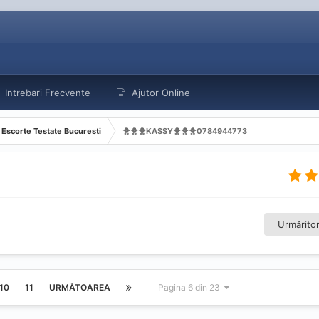
Intrebari Frecvente
Ajutor Online
Escorte Testate Bucuresti
🐥🐥🐥KASSY🐥🐥🐥0784944773
Urmăritor
10
11
URMĂTOAREA
Pagina 6 din 23