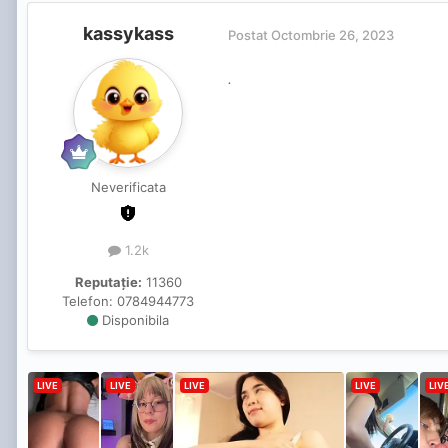
kassykass
Postat
Octombrie 26, 2023
.
Neverificata
1.2k
Reputație:
11360
Telefon:
0784944773
Disponibila