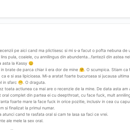
ecenzii pe aici cand ma plictisesc si mi s-a facut o pofta nebuna de 
ins pula, coaiele, cu annilingus din abundenta...fantezii din astea 
 asta la Kassy
😊
n brate de parca chiar ii era dor de mine
. O scumpica. Stiam ca 
🤗
 ca e si asa lipicioasa. Mi-a aratat foarte bucuroasa si jucausa ultima
l in sfarc
. O draguta.
😁
ez toata actiunea ca mai are o recenzie de la mine. De data asta am 
 oral complet din partea ei cu deepthroat, cu face fuck, mult annilin
nta foarte mare la face fuck in orice pozitie, inclusiv in cea cu capul 
m si finalizat la primul numar.
atunci cand te rasfata oral si cam te lasa sa faci ce vrei.
te ale mele la sex oral.