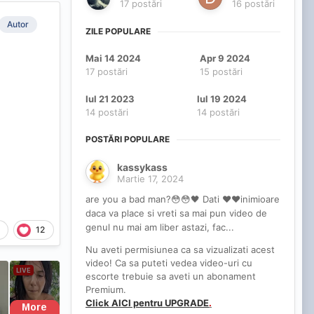
17 postări
16 postări
Autor
ZILE POPULARE
Mai 14 2024
Apr 9 2024
17 postări
15 postări
Iul 21 2023
Iul 19 2024
14 postări
14 postări
POSTĂRI POPULARE
kassykass
Martie 17, 2024
are you a bad man?😳😳🖤 Dati ❤❤inimioare
daca va place si vreti sa mai pun video de
genul nu mai am liber astazi, fac...
12
Nu aveti permisiunea ca sa vizualizati acest
video! Ca sa puteti vedea video-uri cu
escorte trebuie sa aveti un abonament
Premium.
Click AICI pentru UPGRADE
.