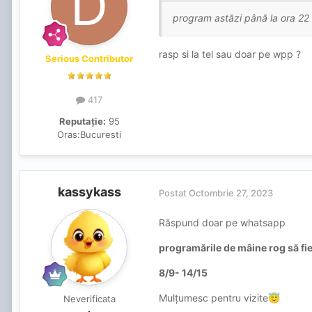
program astăzi până la ora 22
rasp si la tel sau doar pe wpp ?
Serious Contributor
417
Reputație:
95
Oras:
Bucuresti
kassykass
Postat
Octombrie 27, 2023
Răspund doar pe whatsapp
programările de mâine rog să fie
8/9- 14/15
Mulțumesc pentru vizite
😇
Neverificata