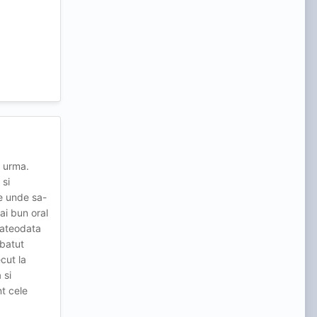
a urma.
 si
de unde sa-
ai bun oral
cateodata
 batut
cut la
 si
nt cele