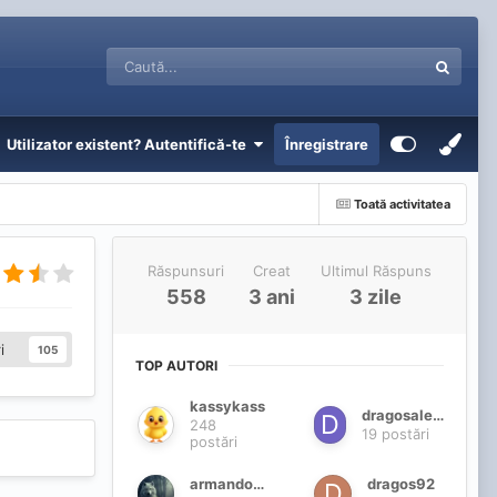
Utilizator existent? Autentifică-te
Înregistrare
Toată activitatea
Răspunsuri
Creat
Ultimul Răspuns
558
3 ani
3 zile
i
105
TOP AUTORI
kassykass
dragosalex92
248
19 postări
postări
armando77
dragos92