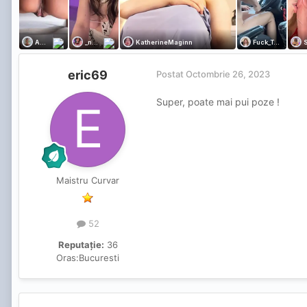
eric69
Postat
Octombrie 26, 2023
Super, poate mai pui poze !
Maistru Curvar
52
Reputație:
36
Oras:
Bucuresti