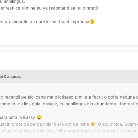
u annilingus.
efiresti ca si mine eu va recomand sa nu o ratati!
m prostioarele pe care le-am facut impreuna
.
🫣
erX
a spus:
c recenzii pe aici cand ma plictisesc si mi s-a facut o pofta nebuna 
mplet, cu lins pula, coaiele, cu annilingus din abundenta...fantezii 
ara asta la Kassy
😊
t in brate de parca chiar ii era dor de mine
. O scumpica. Stiam 
🤗
 stiam ca e si asa lipicioasa. Mi-a aratat foarte bucuroasa si jucausa 
rand un cercel in sfarc
. O draguta.
😁