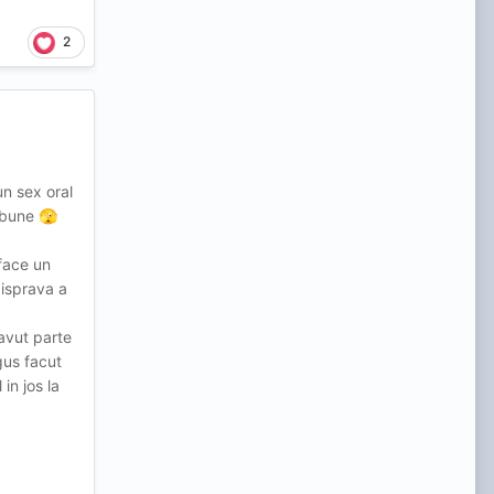
2
un sex oral
nebune
🫣
face un
 isprava a
avut parte
gus facut
in jos la