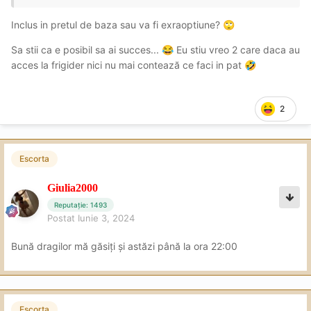
Inclus in pretul de baza sau va fi exraoptiune?
🙄
Sa stii ca e posibil sa ai succes...
Eu stiu vreo 2 care daca au
😂
acces la frigider nici nu mai contează ce faci in pat
🤣
2
Escorta
Giulia2000
Reputație: 1493
Postat
Iunie 3, 2024
Bună dragilor mă găsiți și astăzi până la ora 22:00
Escorta