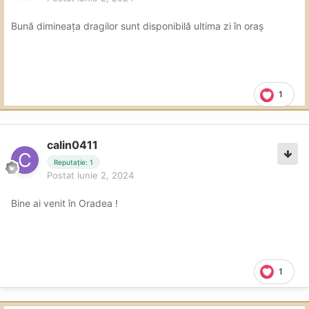
Bună dimineața dragilor sunt disponibilă ultima zi în oraș
1
calin0411
Reputație: 1
Postat
Iunie 2, 2024
Bine ai venit în Oradea !
1