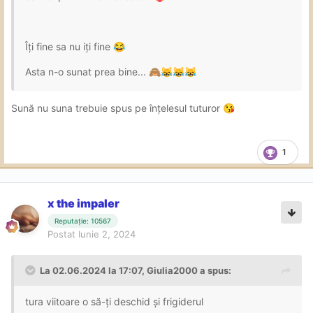
Îți fine sa nu iți fine
😂
Asta n-o sunat prea bine...
🙈
😹
😹
😹
Sună nu suna trebuie spus pe înțelesul tuturor
😘
1
x the impaler
Reputație: 10567
Postat
Iunie 2, 2024
La 02.06.2024 la 17:07,
Giulia2000
a spus:
tura viitoare o să-ți deschid și frigiderul