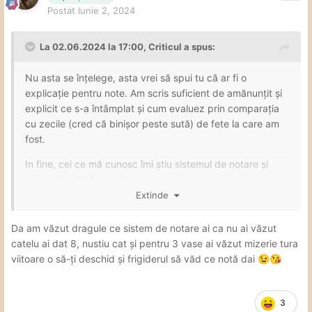
userii locali in a carotr recenzii sa NUMA INCRED, primul
Postat
Iunie 2, 2024
pe lista fiind
care pare ca nu vrea sa
@ursuletulpanda
deranjeze fetele in loc sa ajute confratii (sogori parca se
La 02.06.2024 la 17:00,
Criticul
a spus:
spune la voi)
Nu asta se înțelege, asta vrei să spui tu că ar fi o
explicație pentru note. Am scris suficient de amănunțit și
explicit ce s-a întâmplat și cum evaluez prin comparația
cu zecile (cred că binișor peste sută) de fete la care am
fost.
In fine, cei ce mă cunosc îmi știu sistemul de notare și
acum se pot ghida mai ușor.
Extinde
Da am văzut dragule ce sistem de notare ai ca nu ai văzut
catelu ai dat 8, nustiu cat și pentru 3 vase ai văzut mizerie tura
viitoare o să-ți deschid și frigiderul să văd ce notă dai
😉
😘
3