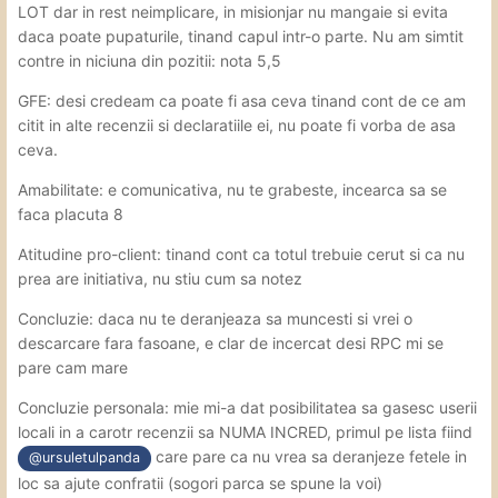
LOT dar in rest neimplicare, in misionjar nu mangaie si evita
daca poate pupaturile, tinand capul intr-o parte. Nu am simtit
contre in niciuna din pozitii: nota 5,5
GFE: desi credeam ca poate fi asa ceva tinand cont de ce am
citit in alte recenzii si declaratiile ei, nu poate fi vorba de asa
ceva.
Amabilitate: e comunicativa, nu te grabeste, incearca sa se
faca placuta 8
Atitudine pro-client: tinand cont ca totul trebuie cerut si ca nu
prea are initiativa, nu stiu cum sa notez
Concluzie: daca nu te deranjeaza sa muncesti si vrei o
descarcare fara fasoane, e clar de incercat desi RPC mi se
pare cam mare
Concluzie personala: mie mi-a dat posibilitatea sa gasesc userii
locali in a carotr recenzii sa NUMA INCRED, primul pe lista fiind
care pare ca nu vrea sa deranjeze fetele in
@ursuletulpanda
loc sa ajute confratii (sogori parca se spune la voi)