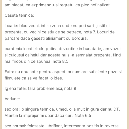
am plecat, ea exprimandu-si regretul ca plec nefinalizat.
Caseta tehnica:
locatie: bloc vechi, intr-o zona unde nu poti sa-ti justifici
prezenta, cu vecini ce stiu ce se petrece, nota 7. Locuri de
parcare daca gasesti aliniament cu bordura.
curatenia locatiei: ok, putina dezordine in bucatarie, am vazut
si culcusul cainelui dar acesta nu si-a semnalat prezenta, fiind
mai fricos din ce spunea: nota 8,5
Fata: nu dau note pentru aspect, oricum are suficiente poze si
filmulete ca sa va faceti o idee.
Igiena fetei: fara probleme aici, nota 9
Actiune:
sex oral: o singura tehnica, umed, o ia mult in gura dar nu DT.
Atentie la imprejurimi doar daca ceri. Nota 6,5
sex normal: foloseste lubrifiant, interesanta pozitia in reverse