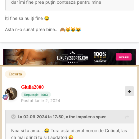
dar îmi fine prea puțin contează pentru mine
Îți fine sa nu iți fine
😂
Asta n-o sunat prea bine...
🙈
😹
😹
😹
Escorta
Giulia2000
Reputație: 1493
Postat
Iunie 2, 2024
La 02.06.2024 la 17:50,
x the impaler
a spus:
Noa si tu amu...
Tura asta ai avut noroc de Criticul, las
😂
ca mai prinzi tu si Laudatori
😜