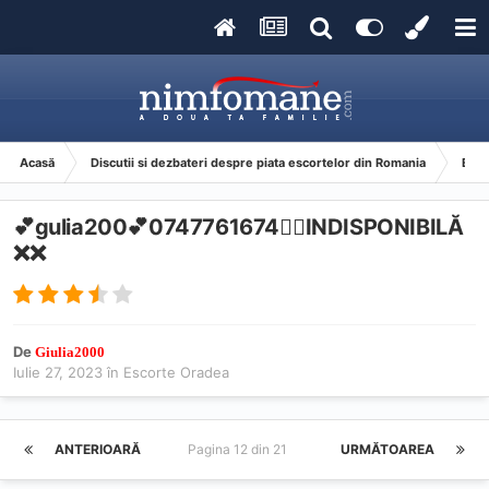
Acasă
Discutii si dezbateri despre piata escortelor din Romania
Esco
💕gulia200💕0747761674❤️‍🔥INDISPONIBILĂ
❌❌
De
Giulia2000
Iulie 27, 2023
în
Escorte Oradea
ANTERIOARĂ
Pagina 12 din 21
URMĂTOAREA