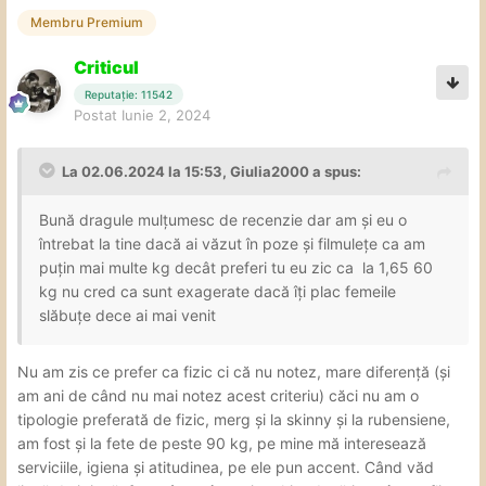
oral, unul umed cu ceva tentative de DT dar fara a fi DT
Membru Premium
(pentru cei ce nu stiu desi chiar cuvantul "throat" ar trebui
sa ii lamureasca, chiar daca madularul e in cavitatea
Criticul
bucala, trebuie sa mearga spre esofag pentru DT). Dupa
Reputație: 11542
ceva minute, doar cand am intrebat-o daca face sau nu a
Postat
Iunie 2, 2024
dat ceva atentie si prin imprejurimi, pentru asta a cerut
sa-mi schimb pozitia. Dupa oral am trecut la normal, LOT
La 02.06.2024 la 15:53,
Giulia2000
a spus:
si reverse LOT, aici chiar am incercat o pozitie mai
neobisnuita, eu fiind cu picioarele departate, ea venind cu
Bună dragule mulțumesc de recenzie dar am și eu o
fundul in madular si sprijinindu-se de coapsele mele cand
întrebat la tine dacă ai văzut în poze și filmulețe ca am
se misca, apoi am trecut prin misionar si cu ea intinsa pe
puțin mai multe kg decât preferi tu eu zic ca la 1,65 60
burta. Cum aveam impresia ca finalizarea e aproape, am
kg nu cred ca sunt exagerate dacă îți plac femeile
cerut oralul de final dar cu tot efortul ei, la sugestia mea
slăbuțe dece ai mai venit
folosind si mana, nici o sansa de finalizare, oboseala mea
si-a spus cuvantul, prin urmare am scutit-o de chin,
Nu am zis ce prefer ca fizic ci că nu notez, mare diferență (și
spunandu-i sa renunte, in starea respectiva cred ca si
am ani de când nu mai notez acest criteriu) căci nu am o
daca muncea ore nu reuseam finalizarea, doar trei fete
tipologie preferată de fizic, merg și la skinny și la rubensiene,
din cele multe vizitate de mine ar fi reusit (cred ca pe una
am fost și la fete de peste 90 kg, pe mine mă interesează
o stiti, tyson97). M-am reigenizat apoi am avut o mica
serviciile, igiena și atitudinea, pe ele pun accent. Când văd
discutie la o tigara dupa care am plecat, ea exprimandu-