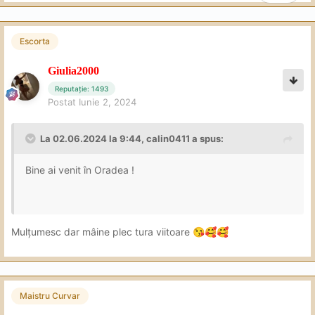
Escorta
Giulia2000
Reputație: 1493
Postat
Iunie 2, 2024
La 02.06.2024 la 9:44,
calin0411
a spus:
Bine ai venit în Oradea !
Mulțumesc dar mâine plec tura viitoare
😘
🥰
🥰
Maistru Curvar