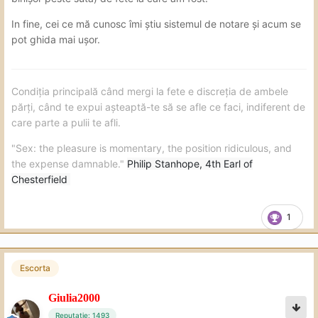
DT. Atentie la imprejurimi doar daca ceri. Nota 6,5
In fine, cei ce mă cunosc îmi știu sistemul de notare și acum se
pot ghida mai ușor.
sex normal: foloseste lubrifiant, interesanta pozitia in
reverse LOT dar in rest neimplicare, in misionjar nu
mangaie si evita daca poate pupaturile, tinand capul intr-
o parte. Nu am simtit contre in niciuna din pozitii: nota 5,5
Condiția principală când mergi la fete e discreția de ambele
părți, când te expui așteaptă-te să se afle ce faci, indiferent de
GFE: desi credeam ca poate fi asa ceva tinand cont de ce
care parte a pulii te afli.
am citit in alte recenzii si declaratiile ei, nu poate fi vorba
de asa ceva.
"Sex: the pleasure is momentary, the position ridiculous, and
the expense damnable."
Philip Stanhope, 4th Earl of
Amabilitate: e comunicativa, nu te grabeste, incearca sa
Chesterfield
se faca placuta 8
Atitudine pro-client: tinand cont ca totul trebuie cerut si
1
ca nu prea are initiativa, nu stiu cum sa notez
Concluzie: daca nu te deranjeaza sa muncesti si vrei o
descarcare fara fasoane, e clar de incercat desi RPC mi
Escorta
se pare cam mare
Giulia2000
Concluzie personala: mie mi-a dat posibilitatea sa gasesc
Reputație: 1493