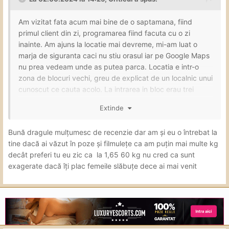
Am vizitat fata acum mai bine de o saptamana, fiind
primul client din zi, programarea fiind facuta cu o zi
inainte. Am ajuns la locatie mai devreme, mi-am luat o
marja de siguranta caci nu stiu orasul iar pe Google Maps
nu prea vedeam unde as putea parca. Locatia e intr-o
zona de blocuri vechi, greu de explicat de un localnic unui
cunoscut ce cauta acolo. La intrarea in bloc erau trei
"camere de supraveghere" productie anii 1940-50 (am
Extinde
inteles de la Giulia ca te indruma ele daca nu te poti
orienta, pentru mine e cam aiurea). Usa mi-a fost
Bună dragule mulțumesc de recenzie dar am și eu o întrebat la
deschisa de o fata usor plinuta dar nederanjant cu care
tine dacă ai văzut în poze și filmulețe ca am puțin mai multe kg
am discutat putin explicand ce vreau: o ora dar cu un
decât preferi tu eu zic ca la 1,65 60 kg nu cred ca sunt
singur numar cu finalizare orala, total 350 lei. M-am dus la
exagerate dacă îți plac femeile slăbuțe dece ai mai venit
dus, unde era si un gel de dus neutru, am primit un
prosop pe care l-a cautat sa fie cat mai uscat caci erau
proaspat spalate in urma activitatii din ziua precedenta.
Actiunea a debutat cu niste pupici dar asta la initiativa
mea, ea tinea buzele stranse desi spusese ca face FK
intr-o postare. Dupa un foarte scurt teasing a trecut la