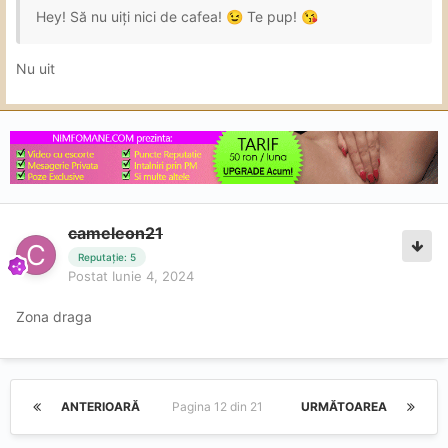
Hey! Să nu uiți nici de cafea!
Te pup!
😉
😘
Nu uit
cameleon21
Reputație: 5
Postat
Iunie 4, 2024
Zona draga
ANTERIOARĂ
Pagina 12 din 21
URMĂTOAREA