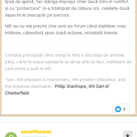
lipsă de igienă, fac stânga-împrejur chiar dacă intru în conflict
si regretul ca plec nefinalizat.
și cu "protectorul" (s-a întâmplat de câteva ori), celelalte două
Caseta tehnica:
aspecte le descopăr pe parcurs.
locatie: bloc vechi, intr-o zona unde nu poti sa-ti justifici
NB: eu nu mă prezint cine sunt pe forum când stabilesc vreo
prezenta, cu vecini ce stiu ce se petrece, nota 7. Locuri
întâlnire, câteodată spun după acțiune, niciodată înainte.
de parcare daca gasesti aliniament cu bordura.
curatenia locatiei: ok, putina dezordine in bucatarie, am
vazut si culcusul cainelui dar acesta nu si-a semnalat
Condiția principală când mergi la fete e discreția de ambele
prezenta, fiind mai fricos din ce spunea: nota 8,5
părți, când te expui așteaptă-te să se afle ce faci, indiferent de
care parte a pulii te afli.
Fata: nu dau note pentru aspect, oricum are suficiente
poze si filmulete ca sa va faceti o idee.
"Sex: the pleasure is momentary, the position ridiculous, and
the expense damnable."
Philip Stanhope, 4th Earl of
Igiena fetei: fara probleme aici, nota 9
Chesterfield
Actiune:
2
sex oral: o singura tehnica, umed, o ia mult in gura dar nu
DT. Atentie la imprejurimi doar daca ceri. Nota 6,5
sex normal: foloseste lubrifiant, interesanta pozitia in
sonofthesun
reverse LOT dar in rest neimplicare, in misionjar nu