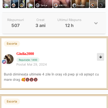
Răspunsuri
Creat
Ultimul Răspuns
507
3 ani
12 h
Escorta
Giulia2000
Reputație: 1493
Postat
Mai 29, 2024
Bună dimineața ultimele 4 zile în oraș vă pwp și vă aștept cu
mare drag
🥰
🔞
🔞
🔞
Escorta