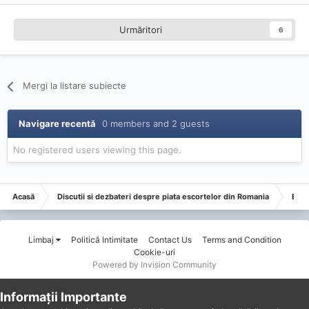
Urmăritori
6
Mergi la listare subiecte
Navigare recentă
0 members and 2 guests
No registered users viewing this page.
Acasă
Discutii si dezbateri despre piata escortelor din Romania
Esco
Limbaj
Politică Intimitate
Contact Us
Terms and Condition
Cookie-uri
Powered by Invision Community
Informații Importante