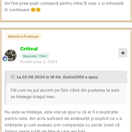
îmi fine prea puțin contează pentru mine îți urez o zi minunată
din cele multe vizitate de mine ar fi reusit (cred ca pe una
în continuare
☺️
☺️
o stiti, tyson97). M-am reigenizat apoi am avut o mica
discutie la o tigara dupa care am plecat, ea exprimandu-
si regretul ca plec nefinalizat.
Caseta tehnica:
Membru Premium
locatie: bloc vechi, intr-o zona unde nu poti sa-ti justifici
Criticul
prezenta, cu vecini ce stiu ce se petrece, nota 7. Locuri
Reputație: 11542
de parcare daca gasesti aliniament cu bordura.
Postat
Iunie 2, 2024
curatenia locatiei: ok, putina dezordine in bucatarie, am
vazut si culcusul cainelui dar acesta nu si-a semnalat
La 02.06.2024 la 16:54,
Giulia2000
a spus:
prezenta, fiind mai fricos din ce spunea: nota 8,5
Păi cum nu pui accent pe fizic când din postarea ta asta
Fata: nu dau note pentru aspect, oricum are suficiente
se înțelege dragul meu .
poze si filmulete ca sa va faceti o idee.
Igiena fetei: fara probleme aici, nota 9
Nu asta se înțelege, asta vrei să spui tu că ar fi o explicație
pentru note. Am scris suficient de amănunțit și explicit ce s-a
Actiune:
întâmplat și cum evaluez prin comparația cu zecile (cred că
binișor peste sută) de fete la care am fost.
sex oral: o singura tehnica, umed, o ia mult in gura dar nu