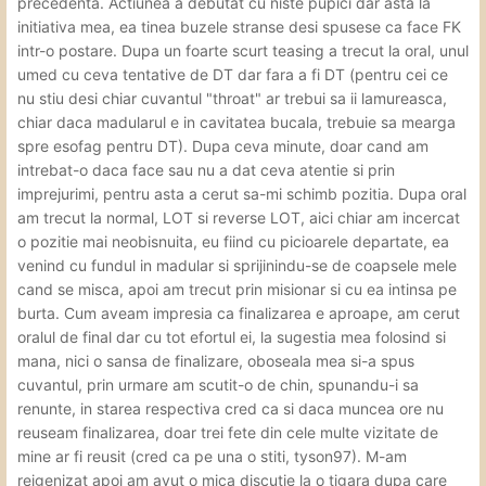
precedenta. Actiunea a debutat cu niste pupici dar asta la
initiativa mea, ea tinea buzele stranse desi spusese ca face FK
intr-o postare. Dupa un foarte scurt teasing a trecut la oral, unul
umed cu ceva tentative de DT dar fara a fi DT (pentru cei ce
nu stiu desi chiar cuvantul "throat" ar trebui sa ii lamureasca,
chiar daca madularul e in cavitatea bucala, trebuie sa mearga
spre esofag pentru DT). Dupa ceva minute, doar cand am
intrebat-o daca face sau nu a dat ceva atentie si prin
imprejurimi, pentru asta a cerut sa-mi schimb pozitia. Dupa oral
am trecut la normal, LOT si reverse LOT, aici chiar am incercat
o pozitie mai neobisnuita, eu fiind cu picioarele departate, ea
venind cu fundul in madular si sprijinindu-se de coapsele mele
cand se misca, apoi am trecut prin misionar si cu ea intinsa pe
burta. Cum aveam impresia ca finalizarea e aproape, am cerut
oralul de final dar cu tot efortul ei, la sugestia mea folosind si
mana, nici o sansa de finalizare, oboseala mea si-a spus
cuvantul, prin urmare am scutit-o de chin, spunandu-i sa
renunte, in starea respectiva cred ca si daca muncea ore nu
reuseam finalizarea, doar trei fete din cele multe vizitate de
mine ar fi reusit (cred ca pe una o stiti, tyson97). M-am
reigenizat apoi am avut o mica discutie la o tigara dupa care