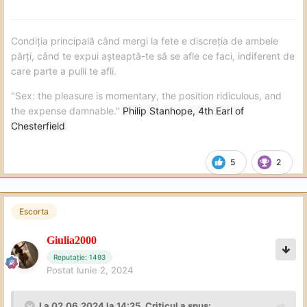
Condiția principală când mergi la fete e discreția de ambele
părți, când te expui așteaptă-te să se afle ce faci, indiferent de
care parte a pulii te afli.
"Sex: the pleasure is momentary, the position ridiculous, and
the expense damnable."
Philip Stanhope, 4th Earl of
Chesterfield
5
2
Escorta
Giulia2000
Reputație: 1493
Postat
Iunie 2, 2024
La 02.06.2024 la 14:25,
Criticul
a spus: