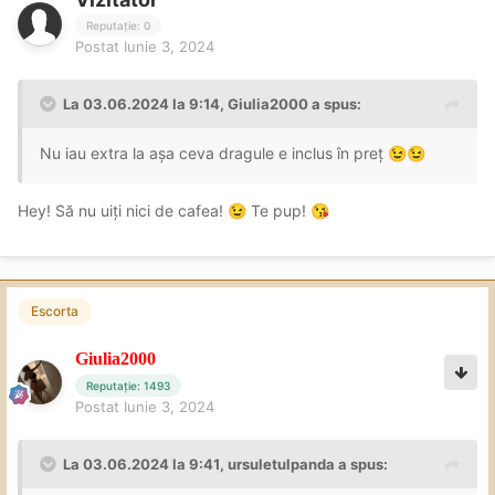
Reputație: 0
Postat
Iunie 3, 2024
La 03.06.2024 la 9:14,
Giulia2000
a spus:
Nu iau extra la așa ceva dragule e inclus în preț
😉
😉
Hey! Să nu uiți nici de cafea!
Te pup!
😉
😘
Escorta
Giulia2000
Reputație: 1493
Postat
Iunie 3, 2024
La 03.06.2024 la 9:41,
ursuletulpanda
a spus: