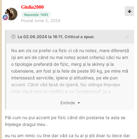
proaspat spalate in urma activitatii din ziua precedenta.
Giulia2000
Actiunea a debutat cu niste pupici dar asta la initiativa
mea, ea tinea buzele stranse desi spusese ca face FK
Reputație: 1493
Postat
Iunie 2, 2024
intr-o postare. Dupa un foarte scurt teasing a trecut la
oral, unul umed cu ceva tentative de DT dar fara a fi DT
(pentru cei ce nu stiu desi chiar cuvantul "throat" ar trebui
La 02.06.2024 la 16:11,
Criticul
a spus:
sa ii lamureasca, chiar daca madularul e in cavitatea
bucala, trebuie sa mearga spre esofag pentru DT). Dupa
Nu am zis ce prefer ca fizic ci că nu notez, mare diferență
ceva minute, doar cand am intrebat-o daca face sau nu a
(și am ani de când nu mai notez acest criteriu) căci nu am
dat ceva atentie si prin imprejurimi, pentru asta a cerut
o tipologie preferată de fizic, merg și la skinny și la
sa-mi schimb pozitia. Dupa oral am trecut la normal, LOT
rubensiene, am fost și la fete de peste 90 kg, pe mine mă
si reverse LOT, aici chiar am incercat o pozitie mai
interesează serviciile, igiena și atitudinea, pe ele pun
neobisnuita, eu fiind cu picioarele departate, ea venind cu
accent. Când văd lipsă de igienă, fac stânga-împrejur
fundul in madular si sprijinindu-se de coapsele mele cand
chiar dacă intru în conflict și cu "protectorul" (s-a
se misca, apoi am trecut prin misionar si cu ea intinsa pe
întâmplat de câteva ori), celelalte două aspecte le
Extinde
burta. Cum aveam impresia ca finalizarea e aproape, am
descopăr pe parcurs.
cerut oralul de final dar cu tot efortul ei, la sugestia mea
NB: eu nu mă prezint cine sunt pe forum când stabilesc
folosind si mana, nici o sansa de finalizare, oboseala mea
Păi cum nu pui accent pe fizic când din postarea ta asta se
vreo întâlnire, câteodată spun după acțiune, niciodată
si-a spus cuvantul, prin urmare am scutit-o de chin,
înțelege dragul meu .
înainte.
spunandu-i sa renunte, in starea respectiva cred ca si
eu nu am nimic cu tine dar văd ca tu ai și știi doar tu dece dar
daca muncea ore nu reuseam finalizarea, doar trei fete