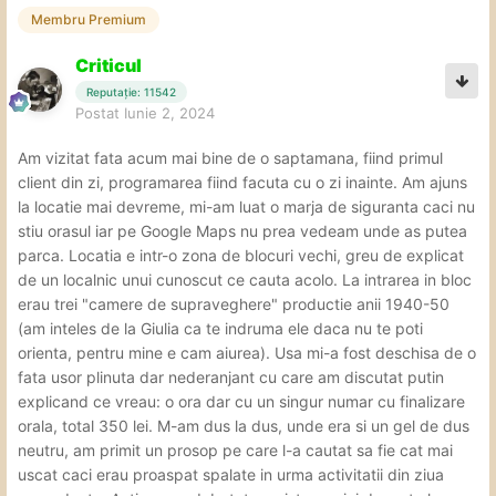
Membru Premium
Criticul
Reputație: 11542
Postat
Iunie 2, 2024
Am vizitat fata acum mai bine de o saptamana, fiind primul
client din zi, programarea fiind facuta cu o zi inainte. Am ajuns
la locatie mai devreme, mi-am luat o marja de siguranta caci nu
stiu orasul iar pe Google Maps nu prea vedeam unde as putea
parca. Locatia e intr-o zona de blocuri vechi, greu de explicat
de un localnic unui cunoscut ce cauta acolo. La intrarea in bloc
erau trei "camere de supraveghere" productie anii 1940-50
(am inteles de la Giulia ca te indruma ele daca nu te poti
orienta, pentru mine e cam aiurea). Usa mi-a fost deschisa de o
fata usor plinuta dar nederanjant cu care am discutat putin
explicand ce vreau: o ora dar cu un singur numar cu finalizare
orala, total 350 lei. M-am dus la dus, unde era si un gel de dus
neutru, am primit un prosop pe care l-a cautat sa fie cat mai
uscat caci erau proaspat spalate in urma activitatii din ziua