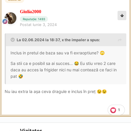
Giulia2000
Reputație: 1493
Postat
Iunie 3, 2024
La 02.06.2024 la 18:37,
x the impaler
a spus:
Inclus in pretul de baza sau va fi exraoptiune?
🙄
Sa stii ca e posibil sa ai succes...
Eu stiu vreo 2 care
😂
daca au acces la frigider nici nu mai contează ce faci in
pat
🤣
Nu iau extra la așa ceva dragule e inclus în preț
😉
😉
1
Vizitator