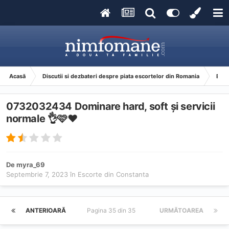
Acasă
Discutii si dezbateri despre piata escortelor din Romania
Esco
0732032434 Dominare hard, soft și servicii
normale 👌🩷❤️
De
myra_69
Septembrie 7, 2023
în
Escorte din Constanta
ANTERIOARĂ
Pagina 35 din 35
URMĂTOAREA