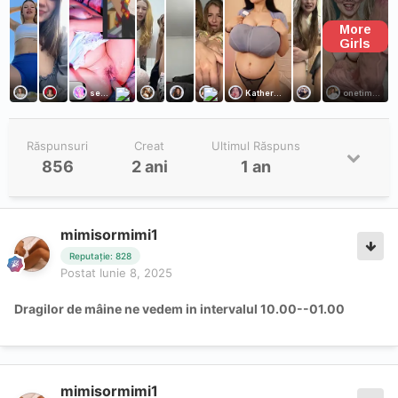
Răspunsuri
Creat
Ultimul Răspuns
856
2 ani
1 an
mimisormimi1
Reputație: 828
Postat
Iunie 8, 2025
Dragilor de mâine ne vedem in intervalul 10.00--01.00
mimisormimi1