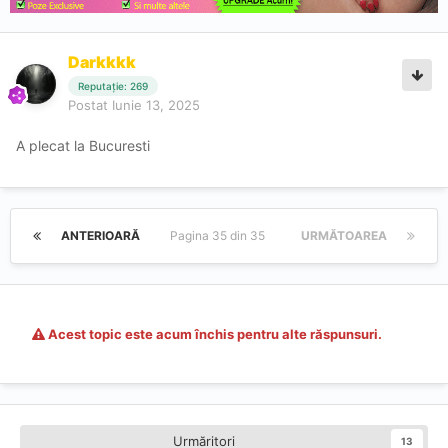
Darkkkk
Reputație: 269
Postat
Iunie 13, 2025
A plecat la Bucuresti
ANTERIOARĂ
Pagina 35 din 35
URMĂTOAREA
Acest topic este acum închis pentru alte răspunsuri.
Urmăritori
13