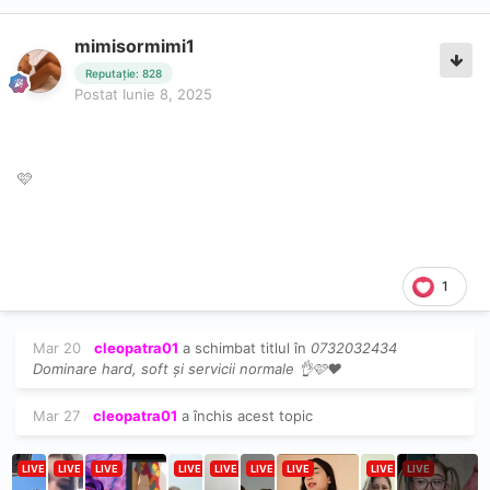
mimisormimi1
Reputație: 828
Postat
Iunie 8, 2025
🩷
1
Mar 20
cleopatra01
a schimbat titlul în
0732032434
Dominare hard, soft și servicii normale 👌🩷❤️
Mar 27
cleopatra01
a închis acest topic