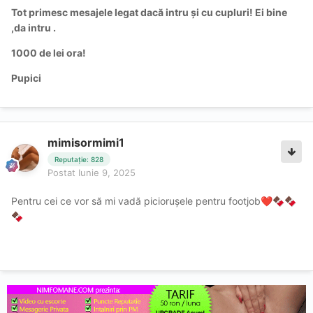
Tot primesc mesajele legat dacă intru și cu cupluri! Ei bine
,da intru .
1000 de lei ora!
Pupici
mimisormimi1
Reputație: 828
Postat
Iunie 9, 2025
Pentru cei ce vor să mi vadă piciorușele pentru footjob
❤️
🍫
🍫
🍫