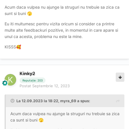
Acum daca vulpea nu ajunge la struguri nu trebuie sa zica ca
sunt si buni
🫣
Eu iti multumesc pentru vizita oricum si consider ca printre
multe alte feedbackuri pozitive, in momentul in care apare si
unul ca acesta, problema nu este la mine.
KISSS
🥰
Kinky2
Reputație: 203
Postat
Septembrie 12, 2023
La 12.09.2023 la 18:22,
myra_69
a spus:
Acum daca vulpea nu ajunge la struguri nu trebuie sa zica
ca sunt si buni
🫣