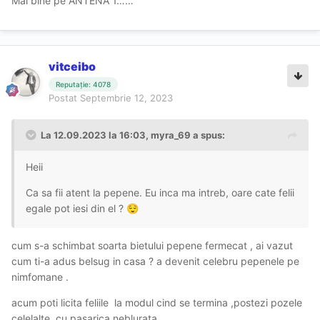
Mai bine pe ANTENA 1……
vitceibo
Reputație: 4078
Postat
Septembrie 12, 2023
La 12.09.2023 la 16:03,
myra_69
a spus:
Heii
Ca sa fii atent la pepene. Eu inca ma intreb, oare cate felii
egale pot iesi din el ?
😌
cum s-a schimbat soarta bietului pepene fermecat , ai vazut
cum ti-a adus belsug in casa ? a devenit celebru pepenele pe
nimfomane .
acum poti licita feliile la modul cind se termina ,postezi pozele
celelalte cu pasarica neblurata .