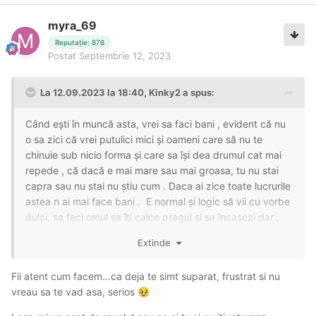
myra_69
Reputație: 878
Postat
Septembrie 12, 2023
La 12.09.2023 la 18:40,
Kinky2
a spus:
Când ești în muncă asta, vrei sa faci bani , evident că nu
o sa zici că vrei putulici mici și oameni care să nu te
chinuie sub nicio forma și care sa își dea drumul cat mai
repede , că dacă e mai mare sau mai groasa, tu nu stai
capra sau nu stai nu știu cum . Daca ai zice toate lucrurile
astea n ai mai face bani . E normal și logic să vii cu vorbe
dulci, sa faci omul sa îți calce pragul și sa încasezi dar ,
daca muncă asta e prea dificila pt tine sau ai dureri in
Extinde
timpul actului sexual, ar trebui să îți regândești strategia și
modul de lucru
Fii atent cum facem…ca deja te simt suparat, frustrat si nu
vreau sa te vad asa, serios
🥹