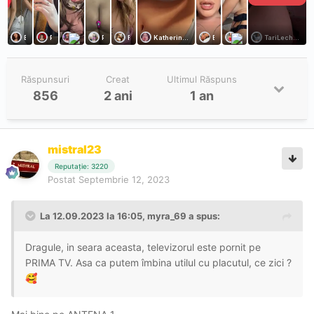
Răspunsuri
Creat
Ultimul Răspuns
856
2 ani
1 an
mistral23
Reputație: 3220
Postat
Septembrie 12, 2023
La 12.09.2023 la 16:05,
myra_69
a spus:
Dragule, in seara aceasta, televizorul este pornit pe
PRIMA TV. Asa ca putem îmbina utilul cu placutul, ce zici ?
🥰