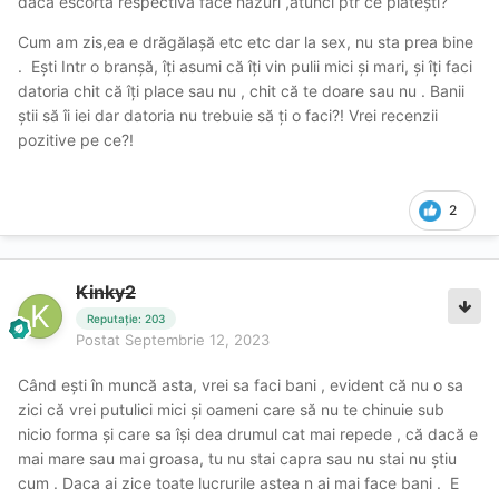
dacă escorta respectiva face nazuri ,atunci ptr ce plătești?
Cum am zis,ea e drăgălașă etc etc dar la sex, nu sta prea bine
. Ești Intr o branșă, îți asumi că îți vin pulii mici și mari, și îți faci
datoria chit că îți place sau nu , chit că te doare sau nu . Banii
știi să îi iei dar datoria nu trebuie să ți o faci?! Vrei recenzii
pozitive pe ce?!
2
Kinky2
Reputație: 203
Postat
Septembrie 12, 2023
Când ești în muncă asta, vrei sa faci bani , evident că nu o sa
zici că vrei putulici mici și oameni care să nu te chinuie sub
nicio forma și care sa își dea drumul cat mai repede , că dacă e
mai mare sau mai groasa, tu nu stai capra sau nu stai nu știu
cum . Daca ai zice toate lucrurile astea n ai mai face bani . E