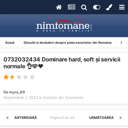
Acasă
Discutii si dezbateri despre piata escortelor din Romania
Esco
0732032434 Dominare hard, soft și servicii
normale 👌🩷❤️
De
myra_69
Septembrie 7, 2023
în
Escorte din Constanta
ANTERIOARĂ
Pagina 6 din 35
URMĂTOAREA