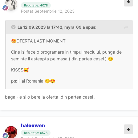
Reputație: 4078
Postat
Septembrie 12, 2023
La 12.09.2023 la 17:42,
myra_69
a spus:
OFERTA LAST MOMENT
🤩
Cine isi face o programare in timpul meciului, punga de
seminte il asteapta pe masa ( din partea casei )
😏
KISSS
🥰
ps: Hai Romania
☺️
😍
baga -le si o bere la oferta ,din partea casei .
haloowen
Reputație: 6576