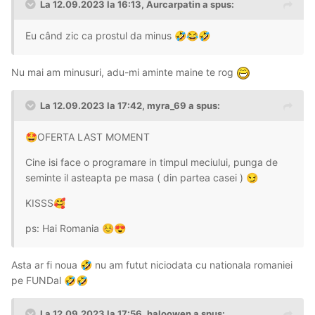
La 12.09.2023 la 16:13,
Aurcarpatin
a spus:
Eu când zic ca prostul da minus
🤣
😂
🤣
Nu mai am minusuri, adu-mi aminte maine te rog
La 12.09.2023 la 17:42,
myra_69
a spus:
OFERTA LAST MOMENT
🤩
Cine isi face o programare in timpul meciului, punga de
seminte il asteapta pe masa ( din partea casei )
😏
KISSS
🥰
ps: Hai Romania
☺️
😍
Asta ar fi noua
nu am futut niciodata cu nationala romaniei
🤣
pe FUNDal
🤣
🤣
La 12.09.2023 la 17:56,
haloowen
a spus: