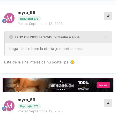
myra_69
Reputație: 878
Postat
Septembrie 12, 2023
La 12.09.2023 la 17:49,
vitceibo
a spus:
baga -le si o bere la oferta ,din partea casei .
Este de la sine inteles ca nu poate lipsi
😂
myra_69
Reputație: 878
Postat
Septembrie 12, 2023