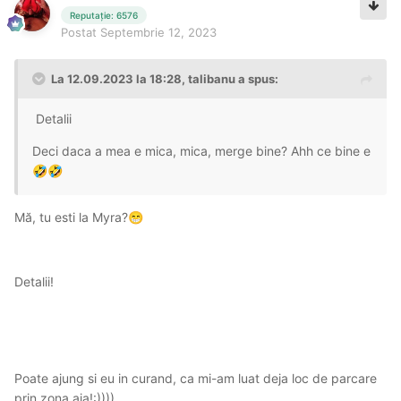
Reputație: 6576
Postat
Septembrie 12, 2023
La 12.09.2023 la 18:28,
talibanu
a spus:
Detalii
Deci daca a mea e mica, mica, merge bine? Ahh ce bine e
🤣
🤣
Mă, tu esti la Myra?
😁
Detalii!
Poate ajung si eu in curand, ca mi-am luat deja loc de parcare
prin zona aia!:))))