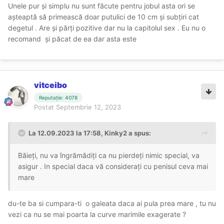
Unele pur și simplu nu sunt făcute pentru jobul asta ori se
așteaptă să primească doar putulici de 10 cm și subțiri cat
degetul . Are și părți pozitive dar nu la capitolul sex . Eu nu o
recomand și păcat de ea dar asta este
vitceibo
Reputație: 4078
Postat
Septembrie 12, 2023
La 12.09.2023 la 17:58,
Kinky2
a spus:
Băieți, nu va îngrămădiți ca nu pierdeți nimic special, va
asigur . In special daca vă considerați cu penisul ceva mai
mare
du-te ba si cumpara-ti o galeata daca ai pula prea mare , tu nu
vezi ca nu se mai poarta la curve marimile exagerate ?