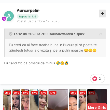
Aurcarpatin
Reputație: 132
Postat
Septembrie 12, 2023
La 12.09.2023 la 7:10,
sorinalexandru
a spus:
Eu cred ca ai face treaba buna in București :d poate te
gândești totuși la o vizita și pe la pulilii noastre
😄
😄
😄
Eu când zic ca prostul da minus
🤣
😂
🤣
2