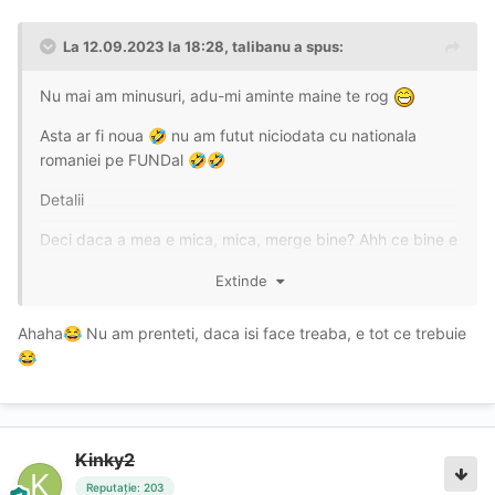
La 12.09.2023 la 18:28,
talibanu
a spus:
Nu mai am minusuri, adu-mi aminte maine te rog
Asta ar fi noua
nu am futut niciodata cu nationala
🤣
romaniei pe FUNDal
🤣
🤣
Detalii
Deci daca a mea e mica, mica, merge bine? Ahh ce bine e
🤣
🤣
Extinde
Ahaha
Nu am prenteti, daca isi face treaba, e tot ce trebuie
😂
😂
Kinky2
Reputație: 203