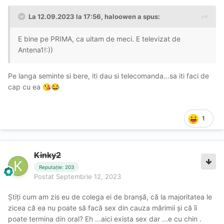
La 12.09.2023 la 17:56,
haloowen
a spus:
E bine pe PRIMA, ca uitam de meci. E televizat de
Antena1!:))
Pe langa seminte si bere, iti dau si telecomanda…sa iti faci de
cap cu ea
😘
😂
1
Kinky2
Reputație: 203
Postat
Septembrie 12, 2023
Știți cum am zis eu de colega ei de branșă, că la majoritatea le
zicea că ea nu poate să facă sex din cauza mărimii și că îi
poate termina din oral? Eh ...aici exista sex dar ...e cu chin .