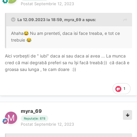
Postat
Septembrie 12, 2023
La 12.09.2023 la 18:59,
myra_69
a spus:
Ahaha
Nu am prenteti, daca isi face treaba, e tot ce
😂
trebuie
😂
Aici vorbești de " iubi" daca ai sau daca ai avea ... La munca
cred că mai degrabă preferi sa nu își facă treabă:)) că dacă e
groasa sau lunga , te cam doare
:))
1
myra_69
Reputație: 878
Postat
Septembrie 12, 2023