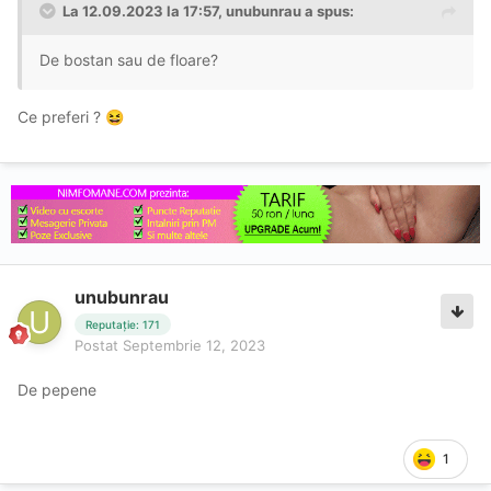
La 12.09.2023 la 17:57,
unubunrau
a spus:
De bostan sau de floare?
Ce preferi ?
😆
unubunrau
Reputație: 171
Postat
Septembrie 12, 2023
De pepene
1