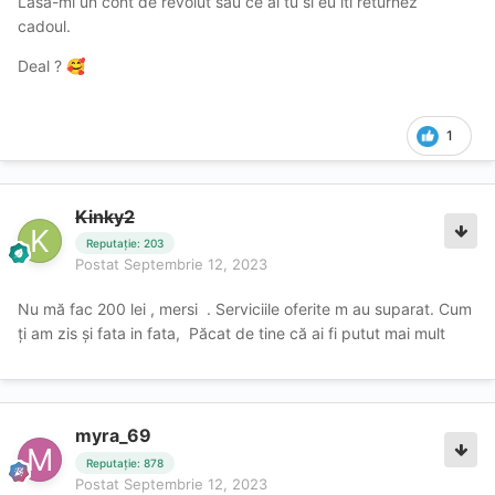
Lasa-mi un cont de revolut sau ce ai tu si eu iti returnez
cadoul.
Deal ?
🥰
1
Kinky2
Reputație: 203
Postat
Septembrie 12, 2023
Nu mă fac 200 lei , mersi . Serviciile oferite m au suparat. Cum
ți am zis și fata in fata, Păcat de tine că ai fi putut mai mult
myra_69
Reputație: 878
Postat
Septembrie 12, 2023