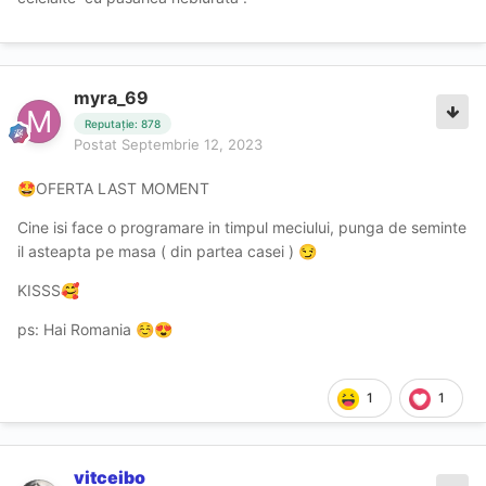
myra_69
Reputație: 878
Postat
Septembrie 12, 2023
OFERTA LAST MOMENT
🤩
Cine isi face o programare in timpul meciului, punga de seminte
il asteapta pe masa ( din partea casei )
😏
KISSS
🥰
ps: Hai Romania
☺️
😍
1
1
vitceibo