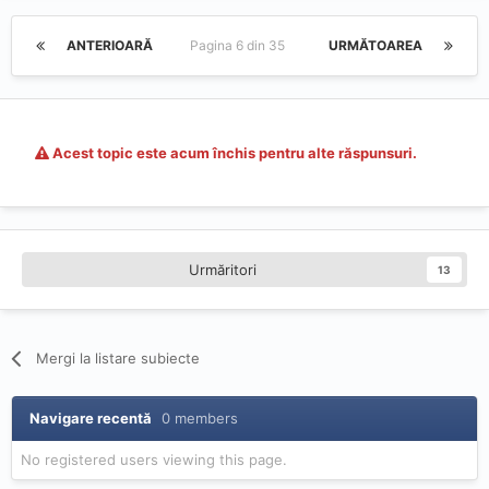
ANTERIOARĂ
Pagina 6 din 35
URMĂTOAREA
Acest topic este acum închis pentru alte răspunsuri.
Urmăritori
13
Mergi la listare subiecte
Navigare recentă
0 members
No registered users viewing this page.