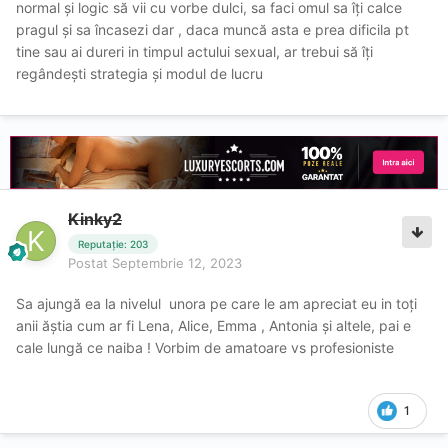
normal și logic să vii cu vorbe dulci, sa faci omul sa îți calce
pragul și sa încasezi dar , daca muncă asta e prea dificila pt
tine sau ai dureri in timpul actului sexual, ar trebui să îți
regândești strategia și modul de lucru
Kinky2
Reputație: 203
Postat
Septembrie 12, 2023
Sa ajungă ea la nivelul unora pe care le am apreciat eu in toți
anii ăștia cum ar fi Lena, Alice, Emma , Antonia și altele, pai e
cale lungă ce naiba ! Vorbim de amatoare vs profesioniste
1