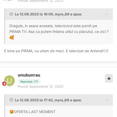
Postat
Septembrie 12, 2023
La 12.09.2023 la 16:05,
myra_69
a spus:
Dragule, in seara aceasta, televizorul este pornit pe
PRIMA TV. Asa ca putem îmbina utilul cu placutul, ce zici ?
🥰
E bine pe PRIMA, ca uitam de meci. E televizat de Antena1!:))
unubunrau
Reputație: 171
Postat
Septembrie 12, 2023
La 12.09.2023 la 17:42,
myra_69
a spus:
OFERTA LAST MOMENT
🤩