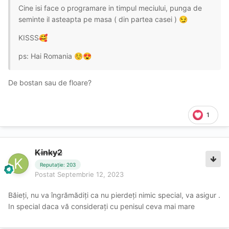
Cine isi face o programare in timpul meciului, punga de
seminte il asteapta pe masa ( din partea casei )
😏
KISSS
🥰
ps: Hai Romania
☺️
😍
De bostan sau de floare?
1
Kinky2
Reputație: 203
Postat
Septembrie 12, 2023
Băieți, nu va îngrămădiți ca nu pierdeți nimic special, va asigur .
In special daca vă considerați cu penisul ceva mai mare