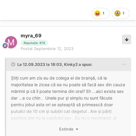
1
1
myra_69
Reputație: 878
Postat
Septembrie 12, 2023
La 12.09.2023 la 18:03,
Kinky2
a spus:
Știți cum am zis eu de colega ei de branșă, că la
majoritatea le zicea că ea nu poate să facă sex din cauza
mărimii și că îi poate termina din oral? Eh ...aici exista sex
dar ...e cu chin . Unele pur și simplu nu sunt făcute
pentru jobul asta ori se așteaptă să primească doar
putulici de 10 cm și subțiri cat degetul . Are și părți
pozitive dar nu la capitolul sex . Eu nu o recomand și
păcat de ea dar asta este
Extinde