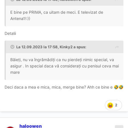
E bine pe PRIMA, ca uitam de meci. E televizat de
Antena1!:))
Detalii
La 12.09.2023 la 17:58,
Kinky2
a spus:
Băieți, nu va îngrămădiți ca nu pierdeți nimic special, va
asigur . In special daca vă considerați cu penisul ceva mai
mare
Deci daca a mea e mica, mica, merge bine? Ahh ce bine e
🤣
🤣
2
haloowen