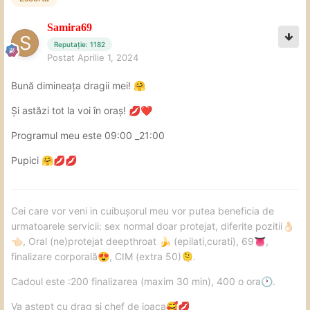
Samira69
Reputație: 1182
Postat
Aprilie 1, 2024
Bună dimineața dragii mei!
🤗
Și astăzi tot la voi în oraș!
💋
❤️
Programul meu este 09:00 _21:00
Pupici
🤗
💋
💋
Cei care vor veni in cuibușorul meu vor putea beneficia de
urmatoarele servicii: sex normal doar protejat, diferite pozitii
👌🏻
, Oral (ne)protejat deepthroat
(epilati,curati), 69
,
👈🏻
🍌
👅
finalizare corporală
, CIM (extra 50)
.
😍
🫠
Cadoul este :200 finalizarea (maxim 30 min), 400 o ora
.
🕐
Va astept cu drag si chef de joaca
🥰
💋