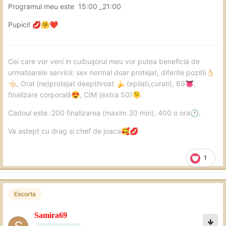
Programul meu este 15:00 _21:00
Pupici!
💋
🤗
❤️
Cei care vor veni in cuibușorul meu vor putea beneficia de
urmatoarele servicii: sex normal doar protejat, diferite pozitii
👌🏻
, Oral (ne)protejat deepthroat
(epilati,curati), 69
,
👈🏻
🍌
👅
finalizare corporală
, CIM (extra 50)
.
😍
🫠
Cadoul este :200 finalizarea (maxim 30 min), 400 o ora
.
🕐
Va astept cu drag si chef de joaca
🥰
💋
1
Escorta
Samira69