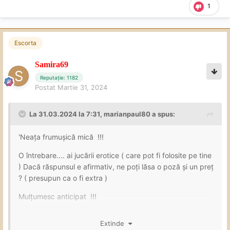
1
Escorta
Samira69
Reputație: 1182
Postat
Martie 31, 2024
La 31.03.2024 la 7:31,
marianpaul80
a spus:
'Neața frumușică mică !!!
O întrebare.... ai jucării erotice ( care pot fi folosite pe tine
) Dacă răspunsul e afirmativ, ne poți lăsa o poză și un preț
? ( presupun ca o fi extra )
Mulțumesc anticipat !!!
Extinde