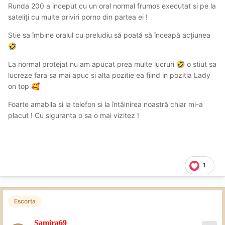
Runda 200 a inceput cu un oral normal frumos executat si pe la
sateliți cu multe priviri porno din partea ei !
Stie sa îmbine oralul cu preludiu să poată să înceapă acțiunea
🤣
La normal protejat nu am apucat prea multe lucruri
o stiut sa
🤣
lucreze fara sa mai apuc si alta pozitie ea fiind in pozitia Lady
on top
🥰
Foarte amabila si la telefon si la întâlnirea noastră chiar mi-a
placut ! Cu siguranta o sa o mai vizitez !
1
Escorta
Samira69