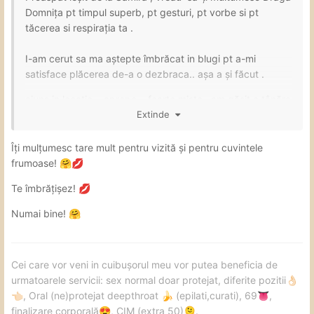
Domnița pt timpul superb, pt gesturi, pt vorbe si pt
tăcerea si respirația ta .
I-am cerut sa ma aștepte îmbrăcat in blugi pt a-mi
satisface plăcerea de-a o dezbraca.. așa a și făcut .
ajuns in locație ,, apropo ,, foarte mișto , am găsit o tânăra
îmbrăcat frumos și foarte decent ceea ce a stârnit in mine
Extinde
și mai mult interes .
Îți mulțumesc tare mult pentru vizită și pentru cuvintele
Samira este o femeie frumoasa plină de pasiune vb unui
frumoase!
🤗
💋
coleg … când socializezi cu ea este foarte plăcută ,
amabila si timida iar in dormitor este o pisicuța sălbatică
Te îmbrățișez!
💋
plină de sălbăticie pasionala si dornica sa te aibă. geme
Numai bine!
🤗
si se comporta ca si cum as fi fost iubitul ei.. tratamentul
acela in care te simți efectiv un bărbat dorit/ poftit fizic ,
pofta ei se dezlănțuie si asta este încântător pt mine.
Sărutări din plin așa cum i-mi plac si un sex pe măsura
Cei care vor veni in cuibușorul meu vor putea beneficia de
gingaș si sălbatic in același timp.
urmatoarele servicii: sex normal doar protejat, diferite pozitii
👌🏻
, Oral (ne)protejat deepthroat
(epilati,curati), 69
,
👈🏻
🍌
👅
finalizare corporală
, CIM (extra 50)
.
😍
🫠