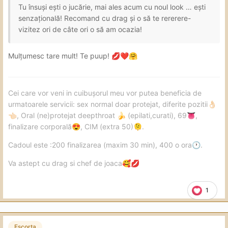
Tu însuși ești o jucărie, mai ales acum cu noul look … ești
senzațională! Recomand cu drag și o să te rererere-
vizitez ori de câte ori o să am ocazia!
Mulțumesc tare mult! Te puup!
💋
❤️
🤗
Cei care vor veni in cuibușorul meu vor putea beneficia de
urmatoarele servicii: sex normal doar protejat, diferite pozitii
👌🏻
, Oral (ne)protejat deepthroat
(epilati,curati), 69
,
👈🏻
🍌
👅
finalizare corporală
, CIM (extra 50)
.
😍
🫠
Cadoul este :200 finalizarea (maxim 30 min), 400 o ora
.
🕐
Va astept cu drag si chef de joaca
🥰
💋
1
Escorta