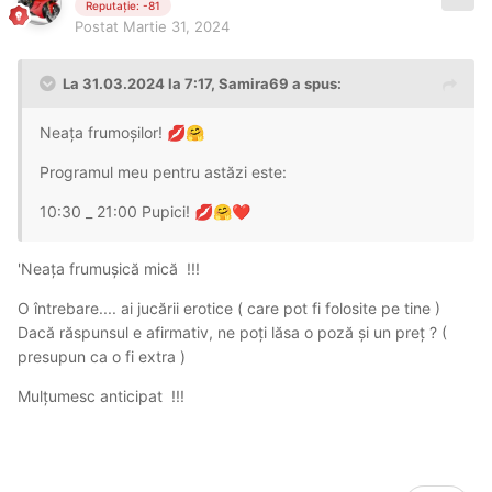
Reputație: -81
Postat
Martie 31, 2024
La 31.03.2024 la 7:17,
Samira69
a spus:
Neața frumoșilor!
💋
🤗
Programul meu pentru astăzi este:
10:30 _ 21:00 Pupici!
💋
🤗
❤️
'Neața frumușică mică !!!
O întrebare.... ai jucării erotice ( care pot fi folosite pe tine )
Dacă răspunsul e afirmativ, ne poți lăsa o poză și un preț ? (
presupun ca o fi extra )
Mulțumesc anticipat !!!