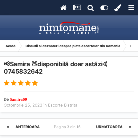
Acasă
Discutii si dezbateri despre piata escortelor din Romania
Esco
📢Samira 🍑disponibilă doar astăzi🤙
0745832642
De
Samira69
Octombrie 25, 2023
în
Escorte Bistrita
ANTERIOARĂ
Pagina 3 din 16
URMĂTOAREA