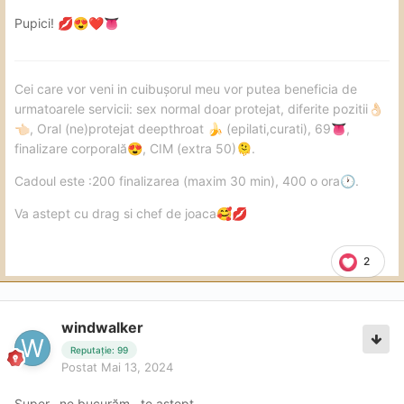
Pupici!
💋
😍
❤️
👅
Cei care vor veni in cuibușorul meu vor putea beneficia de
urmatoarele servicii: sex normal doar protejat, diferite pozitii
👌🏻
, Oral (ne)protejat deepthroat
(epilati,curati), 69
,
👈🏻
🍌
👅
finalizare corporală
, CIM (extra 50)
.
😍
🫠
Cadoul este :200 finalizarea (maxim 30 min), 400 o ora
.
🕐
Va astept cu drag si chef de joaca
🥰
💋
2
windwalker
Reputație: 99
Postat
Mai 13, 2024
Super.. ne bucurăm , te aștept .