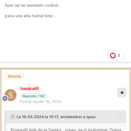
Sper sa ne revedem curând..
pana una alta numai bine ..
2
Escorta
Samira69
Reputație: 1182
Postat
Aprilie 16, 2024
La 16.04.2024 la 10:17,
windwalker
a spus:
Proaspăt ieșit de la Samira , vreau sa-ți multumesc Draga