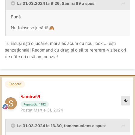
La 31.03.2024 la 9:26,
Samira69
a spus:
Bună.
Nu folosesc jucării!
🙈
Tu însuși ești o jucărie, mai ales acum cu noul look … ești
senzațională! Recomand cu drag și o să te rererere-vizitez ori
de câte ori o să am ocazia!
Escorta
Samira69
Reputație: 1182
Postat
Martie 31, 2024
La 31.03.2024 la 13:30,
tomescualecs
a spus: