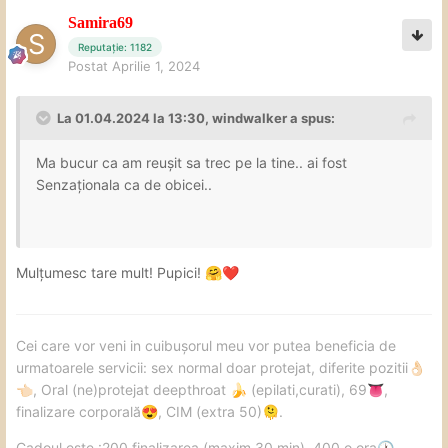
Samira69
Reputație: 1182
Postat
Aprilie 1, 2024
La 01.04.2024 la 13:30,
windwalker
a spus:
Ma bucur ca am reușit sa trec pe la tine.. ai fost
Senzaționala ca de obicei..
Mulțumesc tare mult! Pupici!
🤗
❤️
Cei care vor veni in cuibușorul meu vor putea beneficia de
urmatoarele servicii: sex normal doar protejat, diferite pozitii
👌🏻
, Oral (ne)protejat deepthroat
(epilati,curati), 69
,
👈🏻
🍌
👅
finalizare corporală
, CIM (extra 50)
.
😍
🫠
Cadoul este :200 finalizarea (maxim 30 min), 400 o ora
.
🕐