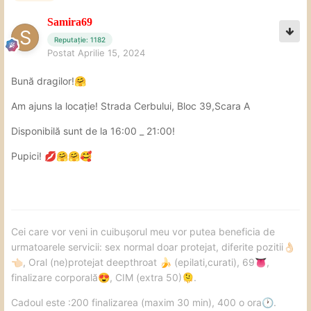
Samira69
Reputație: 1182
Postat
Aprilie 15, 2024
Bună dragilor!
🤗
Am ajuns la locație! Strada Cerbului, Bloc 39,Scara A
Disponibilă sunt de la 16:00 _ 21:00!
Pupici!
💋
🤗
🤗
🥰
Cei care vor veni in cuibușorul meu vor putea beneficia de
urmatoarele servicii: sex normal doar protejat, diferite pozitii
👌🏻
, Oral (ne)protejat deepthroat
(epilati,curati), 69
,
👈🏻
🍌
👅
finalizare corporală
, CIM (extra 50)
.
😍
🫠
Cadoul este :200 finalizarea (maxim 30 min), 400 o ora
.
🕐