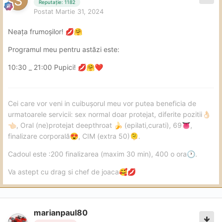
Reputație: 1182
Postat
Martie 31, 2024
Neața frumoșilor!
💋
🤗
Programul meu pentru astăzi este:
10:30 _ 21:00 Pupici!
💋
🤗
❤️
Cei care vor veni in cuibușorul meu vor putea beneficia de
urmatoarele servicii: sex normal doar protejat, diferite pozitii
👌🏻
, Oral (ne)protejat deepthroat
(epilati,curati), 69
,
👈🏻
🍌
👅
finalizare corporală
, CIM (extra 50)
.
😍
🫠
Cadoul este :200 finalizarea (maxim 30 min), 400 o ora
.
🕐
Va astept cu drag si chef de joaca
🥰
💋
marianpaul80