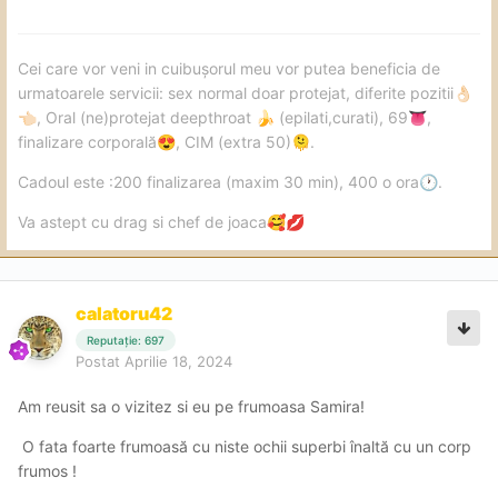
Cei care vor veni in cuibușorul meu vor putea beneficia de
urmatoarele servicii: sex normal doar protejat, diferite pozitii
👌🏻
, Oral (ne)protejat deepthroat
(epilati,curati), 69
,
👈🏻
🍌
👅
finalizare corporală
, CIM (extra 50)
.
😍
🫠
Cadoul este :200 finalizarea (maxim 30 min), 400 o ora
.
🕐
Va astept cu drag si chef de joaca
🥰
💋
calatoru42
Reputație: 697
Postat
Aprilie 18, 2024
Am reusit sa o vizitez si eu pe frumoasa Samira!
O fata foarte frumoasă cu niste ochii superbi înaltă cu un corp
frumos !