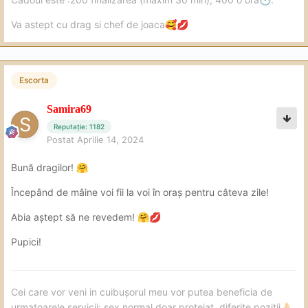
Va astept cu drag si chef de joaca
🥰
💋
Escorta
Samira69
Reputație: 1182
Postat
Aprilie 14, 2024
Bună dragilor!
🤗
Începând de mâine voi fii la voi în oraș pentru câteva zile!
Abia aștept să ne revedem!
🤗
💋
Pupici!
Cei care vor veni in cuibușorul meu vor putea beneficia de
urmatoarele servicii: sex normal doar protejat, diferite pozitii
👌🏻