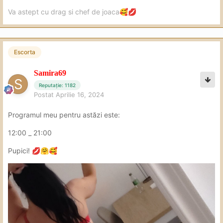
Va astept cu drag si chef de joaca
🥰
💋
Escorta
Samira69
Reputație: 1182
Postat
Aprilie 16, 2024
Programul meu pentru astăzi este:
12:00 _ 21:00
Pupici!
💋
🤗
🥰