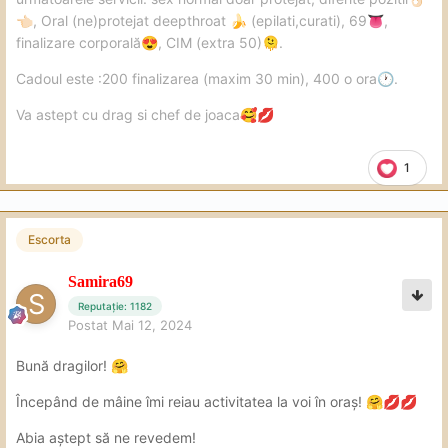
, Oral (ne)protejat deepthroat
(epilati,curati), 69
,
👈🏻
🍌
👅
finalizare corporală
, CIM (extra 50)
.
😍
🫠
Cadoul este :200 finalizarea (maxim 30 min), 400 o ora
.
🕐
Va astept cu drag si chef de joaca
🥰
💋
1
Escorta
Samira69
Reputație: 1182
Postat
Mai 12, 2024
Bună dragilor!
🤗
Începând de mâine îmi reiau activitatea la voi în oraș!
🤗
💋
💋
Abia aștept să ne revedem!