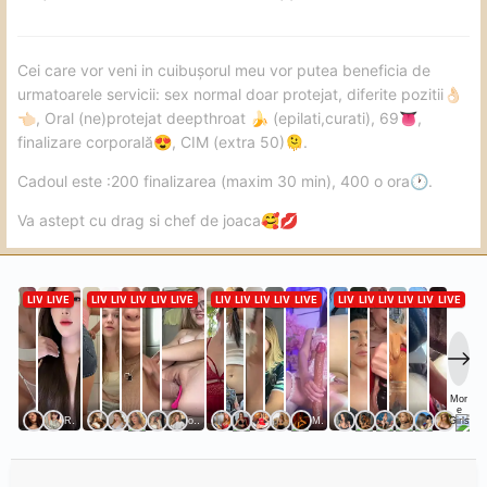
plin de pasiune si implicare , nu poti sa te simți altcumva
decât excelent in compania acestei domnișoare minunata.
cele bune si sper sa ne revedem cu bine.
Cei care vor veni in cuibușorul meu vor putea beneficia de
urmatoarele servicii: sex normal doar protejat, diferite pozitii
👌🏻
, Oral (ne)protejat deepthroat
(epilati,curati), 69
,
👈🏻
🍌
👅
finalizare corporală
, CIM (extra 50)
.
😍
🫠
Cadoul este :200 finalizarea (maxim 30 min), 400 o ora
.
🕐
Va astept cu drag si chef de joaca
🥰
💋