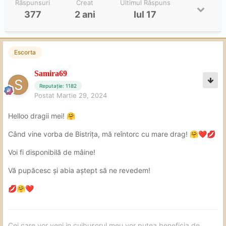
Răspunsuri
Creat
Ultimul Răspuns
377
2 ani
Iul 17
Escorta
Samira69
Reputație: 1182
Postat
Martie 29, 2024
Helloo dragii mei!
🤗
Când vine vorba de Bistrița, mă reîntorc cu mare drag!
🤗
❤️
💋
Voi fi disponibilă de mâine!
Vă pupăcesc și abia aștept să ne revedem!
💋
🤗
❤️
Cei care vor veni in cuibușorul meu vor putea beneficia de