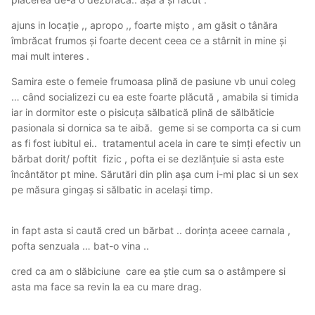
ajuns in locație ,, apropo ,, foarte mișto , am găsit o tânăra
îmbrăcat frumos și foarte decent ceea ce a stârnit in mine și
mai mult interes .
Samira este o femeie frumoasa plină de pasiune vb unui coleg
… când socializezi cu ea este foarte plăcută , amabila si timida
iar in dormitor este o pisicuța sălbatică plină de sălbăticie
pasionala si dornica sa te aibă. geme si se comporta ca si cum
as fi fost iubitul ei.. tratamentul acela in care te simți efectiv un
bărbat dorit/ poftit fizic , pofta ei se dezlănțuie si asta este
încântător pt mine. Sărutări din plin așa cum i-mi plac si un sex
pe măsura gingaș si sălbatic in același timp.
in fapt asta si caută cred un bărbat .. dorința aceee carnala ,
pofta senzuala … bat-o vina ..
cred ca am o slăbiciune care ea știe cum sa o astâmpere si
asta ma face sa revin la ea cu mare drag.