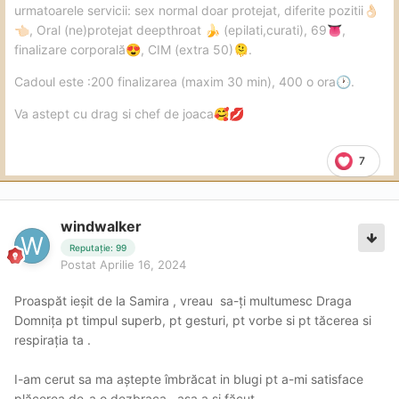
urmatoarele servicii: sex normal doar protejat, diferite pozitii
👌🏻
, Oral (ne)protejat deepthroat
(epilati,curati), 69
,
👈🏻
🍌
👅
finalizare corporală
, CIM (extra 50)
.
😍
🫠
Cadoul este :200 finalizarea (maxim 30 min), 400 o ora
.
🕐
Va astept cu drag si chef de joaca
🥰
💋
7
windwalker
Reputație: 99
Postat
Aprilie 16, 2024
Proaspăt ieșit de la Samira , vreau sa-ți multumesc Draga
Domnița pt timpul superb, pt gesturi, pt vorbe si pt tăcerea si
respirația ta .
I-am cerut sa ma aștepte îmbrăcat in blugi pt a-mi satisface
plăcerea de-a o dezbraca.. așa a și făcut .