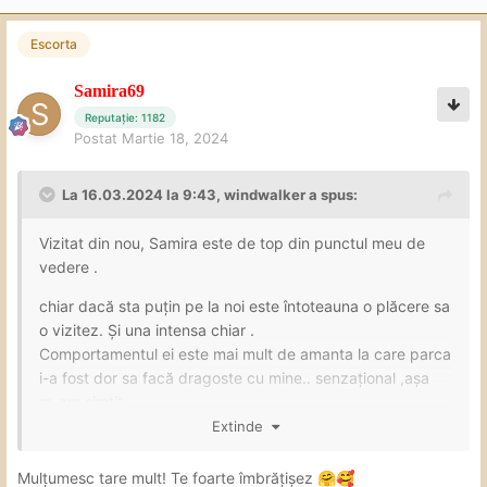
Escorta
Samira69
Reputație: 1182
Postat
Martie 18, 2024
La 16.03.2024 la 9:43,
windwalker
a spus:
Vizitat din nou, Samira este de top din punctul meu de
vedere .
chiar dacă sta puțin pe la noi este întoteauna o plăcere sa
o vizitez. Și una intensa chiar .
Comportamentul ei este mai mult de amanta la care parca
i-a fost dor sa facă dragoste cu mine.. senzațional ,așa
m-am simțit … .
Extinde
multumesc încă o data pt pasiunea și dăruirea ta . Totul a
fost super.. cu un trup super care te îmbie la un act sexual
Mulțumesc tare mult! Te foarte îmbrățișez
🤗
🥰