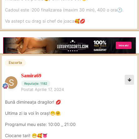
in fapt asta si caută cred un bărbat .. dorința aceee
carnala , pofta senzuala … bat-o vina ..
Cadoul este :200 finalizarea (maxim 30 min), 400 o ora
.
🕐
cred ca am o slăbiciune care ea știe cum sa o astâmpere
Va astept cu drag si chef de joaca
🥰
💋
si asta ma face sa revin la ea cu mare drag.
Sper sa ne revedem curând..
pana una alta numai bine ..
Escorta
Samira69
Reputație: 1182
Postat
Aprilie 17, 2024
Bună dimineața dragilor!
💋
Ultima zi la voi în oraș!
😁
🤗
Programul meu este: 10:00 _ 21:00
Ciocane tari!
😁
🥰
👅