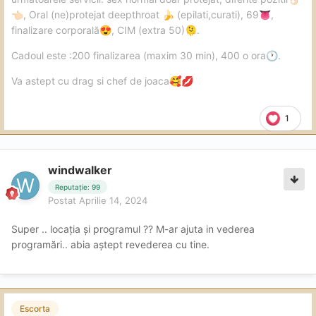
, Oral (ne)protejat deepthroat
(epilati,curati), 69
,
👈🏻
🍌
👅
finalizare corporală
, CIM (extra 50)
.
😍
🫠
Cadoul este :200 finalizarea (maxim 30 min), 400 o ora
.
🕐
Va astept cu drag si chef de joaca
🥰
💋
1
windwalker
Reputație: 99
Postat
Aprilie 14, 2024
Super .. locația și programul ?? M-ar ajuta in vederea
programări.. abia aștept revederea cu tine.
Escorta