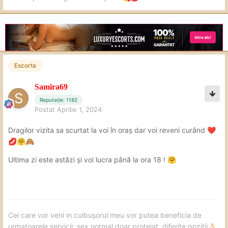
Escorta
Samira69
Reputație: 1182
Postat
Aprilie 1, 2024
Dragilor vizita sa scurtat la voi în oraș dar voi reveni curând
❤️
💋
🤗
🙈
Ultima zi este astăzi și voi lucra până la ora 18 !
🤗
Cei care vor veni in cuibușorul meu vor putea beneficia de
urmatoarele servicii: sex normal doar protejat, diferite pozitii
👌🏻