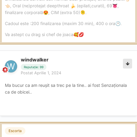
, Oral (ne)protejat deepthroat
(epilati,curati), 69
,
👈🏻
🍌
👅
finalizare corporală
, CIM (extra 50)
.
😍
🫠
Cadoul este :200 finalizarea (maxim 30 min), 400 o ora
.
🕐
Va astept cu drag si chef de joaca
🥰
💋
windwalker
Reputație: 99
Postat
Aprilie 1, 2024
Ma bucur ca am reușit sa trec pe la tine.. ai fost Senzaționala
ca de obicei..
Escorta