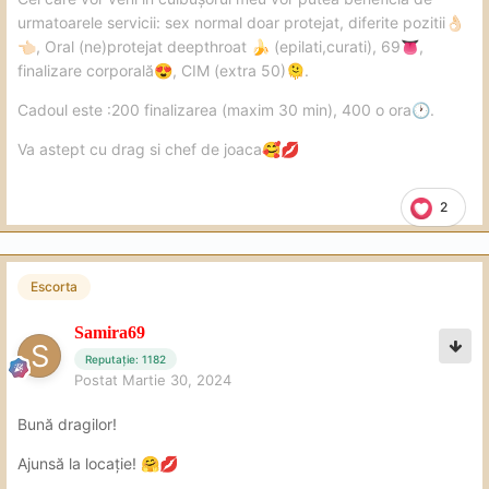
urmatoarele servicii: sex normal doar protejat, diferite pozitii
👌🏻
, Oral (ne)protejat deepthroat
(epilati,curati), 69
,
👈🏻
🍌
👅
finalizare corporală
, CIM (extra 50)
.
😍
🫠
Cadoul este :200 finalizarea (maxim 30 min), 400 o ora
.
🕐
Va astept cu drag si chef de joaca
🥰
💋
2
Escorta
Samira69
Reputație: 1182
Postat
Martie 30, 2024
Bună dragilor!
Ajunsă la locație!
🤗
💋