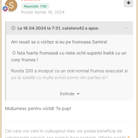
Reputație: 1182
Postat
Aprilie 18, 2024
La 18.04.2024 la 7:31,
calatoru42
a spus:
Am reusit sa o vizitez si eu pe frumoasa Samira!
O fata foarte frumoasă cu niste ochii superbi înaltă cu un
corp frumos !
Runda 200 a inceput cu un oral normal frumos executat si
pe la sateliți cu multe priviri porno din partea ei !
Stie sa îmbine oralul cu preludiu să poată să înceapă
Extinde
acțiunea
🤣
La normal protejat nu am apucat prea multe lucruri
o
🤣
Mulțumesc pentru vizită! Te pup!
stiut sa lucreze fara sa mai apuc si alta pozitie ea fiind in
pozitia Lady on top
🥰
Cei care vor veni in cuibușorul meu vor putea beneficia de
Foarte amabila si la telefon si la întâlnirea noastră chiar mi-
urmatoarele servicii: sex normal doar protejat, diferite pozitii
👌🏻
a placut ! Cu siguranta o sa o mai vizitez !