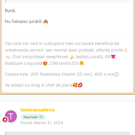
Bună.
Nu folosesc jucării!
🙈
Cei care vor veni in cuibușorul meu vor putea beneficia de
urmatoarele servicii: sex normal doar protejat, diferite pozitii
👌🏻
, Oral (ne)protejat deepthroat
(epilati,curati), 69
,
👈🏻
🍌
👅
finalizare corporală
, CIM (extra 50)
.
😍
🫠
Cadoul este :200 finalizarea (maxim 30 min), 400 o ora
.
🕐
Va astept cu drag si chef de joaca
🥰
💋
tomescualecs
Reputație: 72
Postat
Martie 31, 2024