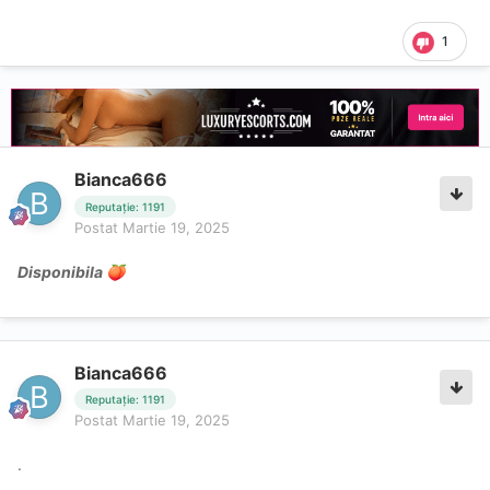
1
Bianca666
Reputație: 1191
Postat
Martie 19, 2025
Disponibila
🍑
Bianca666
Reputație: 1191
Postat
Martie 19, 2025
.