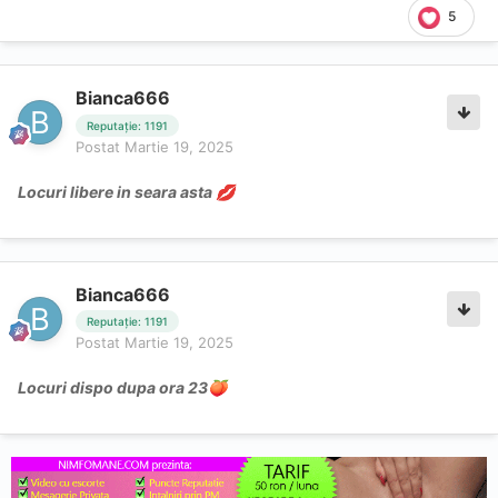
5
Bianca666
Reputație: 1191
Postat
Martie 19, 2025
Locuri libere in seara asta
💋
Bianca666
Reputație: 1191
Postat
Martie 19, 2025
Locuri dispo dupa ora 23
🍑