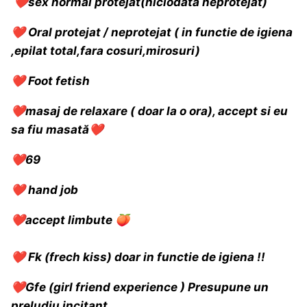
❤️
sex normal protejat(niciodată neprotejat)
❤️
Oral protejat / neprotejat ( in functie de igiena
,epilat total,fara cosuri,mirosuri)
❤️
Foot fetish
❤️
masaj de relaxare ( doar la o ora), accept si eu
sa fiu masată
❤️
❤️
69
❤️
hand job
❤️
accept limbute
🍑
❤️
Fk (frech kiss) doar in functie de igiena !!
❤️
Gfe (girl friend experience ) Presupune un
preludiu incitant.