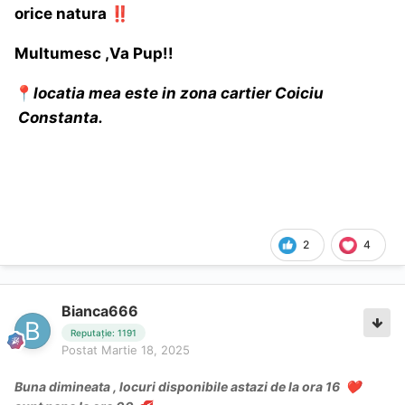
orice natura
‼️
Multumesc ,Va Pup!!
📍
locatia mea este in zona cartier Coiciu
Constanta.
2
4
Bianca666
Reputație: 1191
Postat
Martie 18, 2025
Buna dimineata , locuri disponibile astazi de la ora 16
❤️