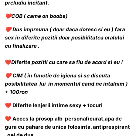
preludiu incitant.
❤️
COB ( came on boobs)
❤️
Dus impreuna ( doar daca doresc si eu ) fara
sex in diferite pozitii doar posibilitatea oralului
cu finalizare .
❤️
Diferite pozitii cu care sa fiu de acord si eu !
❤️
CIM ( in functie de igiena si se discuta
posibilitatea lui in momentul cand ne intalnim )
+ 100ron
❤️
Diferite lenjerii intime sexy + tocuri
❤️
Acces la prosop alb personal\curat,apa de
gura cu pahare de unica folosinta, antiprespirant
, gel de dus .