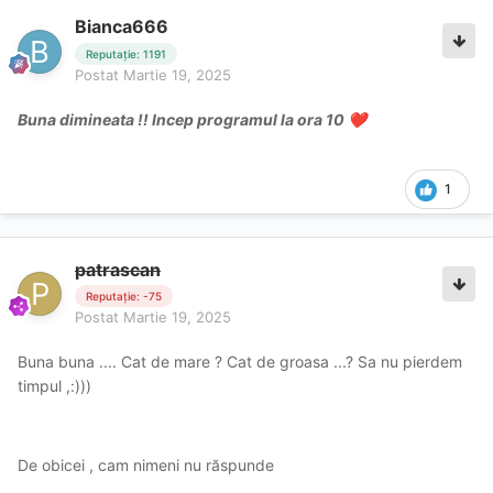
Bianca666
Reputație: 1191
Postat
Martie 19, 2025
Buna dimineata !! Incep programul la ora 10
❤️
1
patrascan
Reputație: -75
Postat
Martie 19, 2025
Buna buna .... Cat de mare ? Cat de groasa ...? Sa nu pierdem
timpul ,:)))
De obicei , cam nimeni nu răspunde