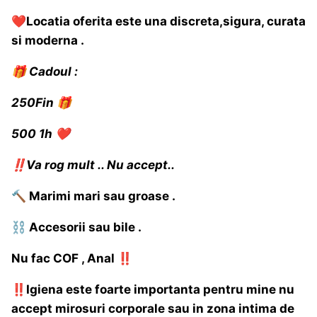
❤️
Locatia oferita este una discreta,sigura, curata
si moderna .
🎁
Cadoul
:
250Fin
🎁
500 1h
❤️
‼️
Va rog mult .. Nu accept..
🔨
Marimi mari sau groase .
⛓️
Accesorii sau bile .
Nu fac COF , Anal
‼️
‼️
Igiena este foarte importanta pentru mine nu
accept mirosuri corporale sau in zona intima de