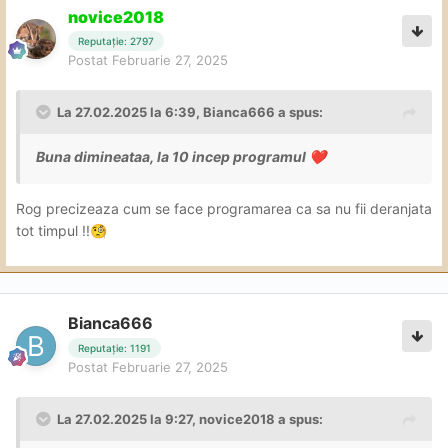
novice2018
Reputație: 2797
Postat
Februarie 27, 2025
La 27.02.2025 la 6:39,
Bianca666
a spus:
Buna dimineataa, la 10 incep programul
❤️
Rog precizeaza cum se face programarea ca sa nu fii deranjata
tot timpul !!
🧐
Bianca666
Reputație: 1191
Postat
Februarie 27, 2025
La 27.02.2025 la 9:27,
novice2018
a spus: