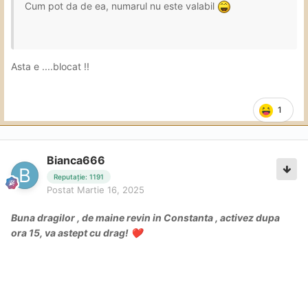
Cum pot da de ea, numarul nu este valabil
Asta e ....blocat !!
1
Bianca666
Reputație: 1191
Postat
Martie 16, 2025
Buna dragilor , de maine revin in Constanta , activez dupa
ora 15, va astept cu drag!
❤️