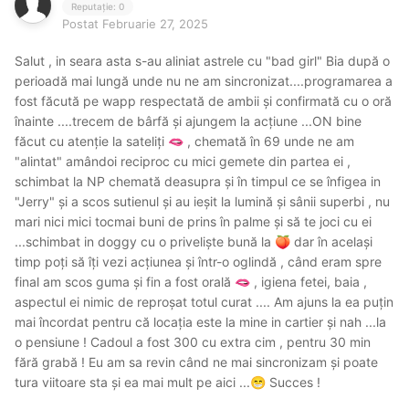
Reputație: 0
Postat
Februarie 27, 2025
Salut , in seara asta s-au aliniat astrele cu "bad girl" Bia după o
perioadă mai lungă unde nu ne am sincronizat....programarea a
fost făcută pe wapp respectată de ambii și confirmată cu o oră
înainte ....trecem de bârfă și ajungem la acțiune ...ON bine
făcut cu atenție la sateliți
, chemată în 69 unde ne am
🫦
"alintat" amândoi reciproc cu mici gemete din partea ei ,
schimbat la NP chemată deasupra și în timpul ce se înfigea in
"Jerry" și a scos sutienul și au ieșit la lumină și sânii superbi , nu
mari nici mici tocmai buni de prins în palme și să te joci cu ei
...schimbat in doggy cu o priveliște bună la
dar în același
🍑
timp poți să îți vezi acțiunea și într-o oglindă , când eram spre
final am scos guma și fin a fost orală
, igiena fetei, baia ,
🫦
aspectul ei nimic de reproșat totul curat .... Am ajuns la ea puțin
mai încordat pentru că locația este la mine in cartier și nah ...la
o pensiune ! Cadoul a fost 300 cu extra cim , pentru 30 min
fără grabă ! Eu am sa revin când ne mai sincronizam și poate
tura viitoare sta și ea mai mult pe aici ...
Succes !
😁