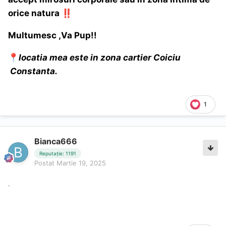
orice natura
‼️
Multumesc ,Va Pup!!
📍
locatia mea este in zona cartier Coiciu
Constanta.
1
Bianca666
Reputație: 1191
Postat
Martie 19, 2025
.