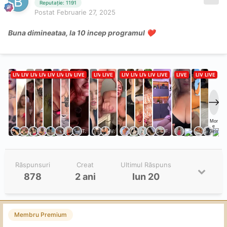
Reputație: 1191
Postat
Februarie 27, 2025
Buna dimineataa, la 10 incep programul
❤️
Răspunsuri
Creat
Ultimul Răspuns
878
2 ani
Iun 20
Membru Premium