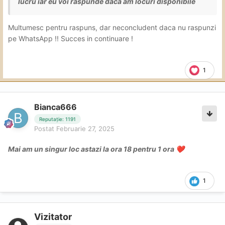
lucru iar eu voi raspunde daca am locuri disponibile
Multumesc pentru raspuns, dar neconcludent daca nu raspunzi
pe WhatsApp !! Succes in continuare !
1
Bianca666
Reputație: 1191
Postat
Februarie 27, 2025
Mai am un singur loc astazi la ora 18 pentru 1 ora
❤️
1
Vizitator