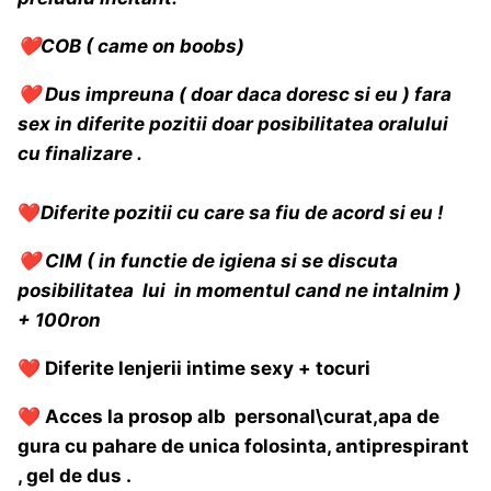
❤️
COB ( came on boobs)
❤️
Dus impreuna ( doar daca doresc si eu ) fara
sex in diferite pozitii doar posibilitatea oralului
cu finalizare .
❤️
Diferite pozitii cu care sa fiu de acord si eu !
❤️
CIM ( in functie de igiena si se discuta
posibilitatea lui in momentul cand ne intalnim )
+ 100ron
❤️
Diferite lenjerii intime sexy + tocuri
❤️
Acces la prosop alb personal\curat,apa de
gura cu pahare de unica folosinta, antiprespirant
, gel de dus .