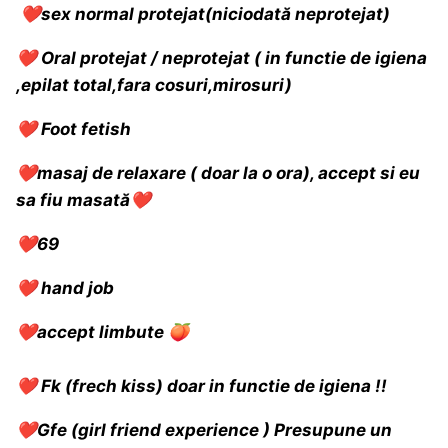
❤️
sex normal protejat(niciodată neprotejat)
❤️
Oral protejat / neprotejat ( in functie de igiena
,epilat total,fara cosuri,mirosuri)
❤️
Foot fetish
❤️
masaj de relaxare ( doar la o ora), accept si eu
sa fiu masată
❤️
❤️
69
❤️
hand job
❤️
accept limbute
🍑
❤️
Fk (frech kiss) doar in functie de igiena !!
❤️
Gfe (girl friend experience ) Presupune un