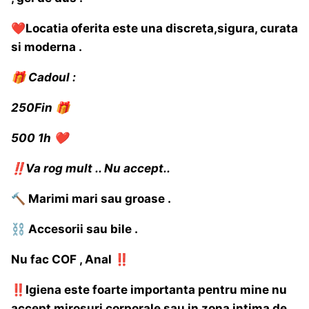
❤️
Locatia oferita este una discreta,sigura, curata
si moderna .
🎁
Cadoul
:
250Fin
🎁
500 1h
❤️
‼️
Va rog mult .. Nu accept..
🔨
Marimi mari sau groase .
⛓️
Accesorii sau bile .
Nu fac COF , Anal
‼️
‼️
Igiena este foarte importanta pentru mine nu
accept mirosuri corporale sau in zona intima de