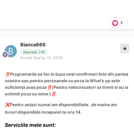
3
Bianca666
Reputație: 1191
Postat
Martie 19, 2025
Programarile se fac in baza unei confirmari foto din partea
‼️
voastra sau pentru persoanele cu poza la What's up este
suficienta acea poza
(Pentru neîncrezatori va trimit si eu la
‼️
schimb poza cu mine )
‼️
Pentru astazi numai am disponibilitate , de maine am
❌
locuri disponibile incepand cu ora 14.
Serviciile
mele sunt: