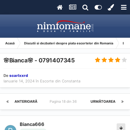
Acasă
Discutii si dezbateri despre piata escortelor din Romania
Esco
🌸Bianca🌸 ‪- 0791407345
De
scarlxxrd
Ianuarie 14, 2024
în
Escorte din Constanta
ANTERIOARĂ
Pagina 18 din 36
URMĂTOAREA
Bianca666