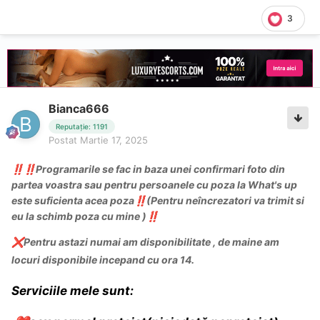
3
Bianca666
Reputație: 1191
Postat
Martie 17, 2025
Programarile se fac in baza unei confirmari foto din
‼️
‼️
partea voastra sau pentru persoanele cu poza la What's up
este suficienta acea poza
(Pentru neîncrezatori va trimit si
‼️
eu la schimb poza cu mine )
‼️
Pentru astazi numai am disponibilitate , de maine am
❌
locuri disponibile incepand cu ora 14.
Serviciile
mele sunt: