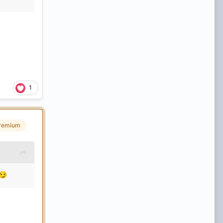
1
remium
😏