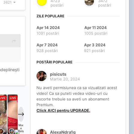
4723
3472
3621
postări
postări
ZILE POPULARE
Apr 14 2024
Apr 11 2024
1091 postări
1005 postări
Apr 7 2024
Apr 3 2024
928 postări
921 postări
POSTĂRI POPULARE
ndeplinești
pisicuts
Martie 20, 2024
Nu aveti permisiunea ca sa vizualizati acest
video! Ca sa puteti vedea video-uri cu
escorte trebuie sa aveti un abonament
Premium.
Click AICI pentru UPGRADE
.
AlexaNdra1q