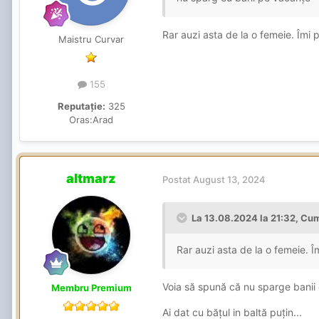
Rar auzi asta de la o femeie. Îmi
Maistru Curvar
155
Reputație:
325
Oras:
Arad
altmarz
Postat
August 13, 2024
La 13.08.2024 la 21:32,
Cum
Rar auzi asta de la o femeie. 
Voia să spună că nu sparge banii e
Membru Premium
Ai dat cu bățul in baltă puțin...