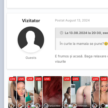
Vizitator
Postat
August 13, 2024
La 13.08.2024 la 20:30,
swe
În curte la mamaia se pune?
🥹
E frumos și acasă. Baga relaxare câ
Guests
visurile