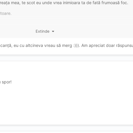
tă creața mea, te scot eu unde vrea inimioara ta de fată frumoasă foc.
itoare.
Extinde
canță, eu cu altcineva vreau să merg :))). Am apreciat doar răspunsu
u spor!