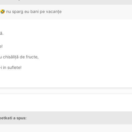
nu sparg eu bani pe vacanțe
🤣
ă.
e!
 chisăliță de fructe,
i in suflete!
etkati
a spus: