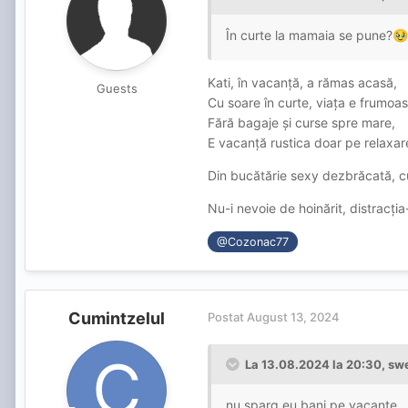
În curte la mamaia se pune?
🥹
Kati, în vacanță, a rămas acasă,
Guests
Cu soare în curte, viața e frumoas
Fără bagaje și curse spre mare,
E vacanță rustica doar pe relaxar
Din bucătărie sexy dezbrăcată, cu
Nu-i nevoie de hoinărit, distracția-
@Cozonac77
Cumintzelul
Postat
August 13, 2024
La 13.08.2024 la 20:30,
swe
nu sparg eu bani pe vacanțe