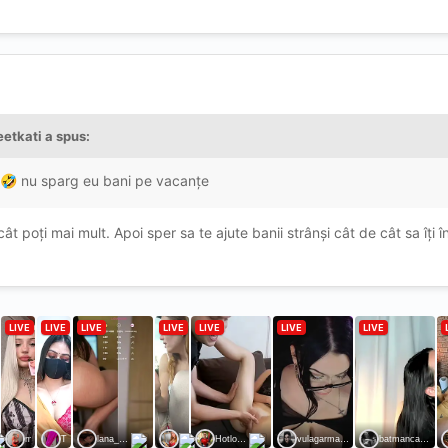
etkati
a spus:
nu sparg eu bani pe vacanțe
🤣
t poți mai mult. Apoi sper sa te ajute banii strânși cât de cât sa îți î