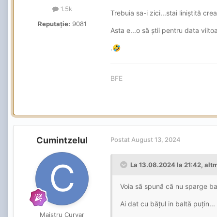
1.5k
Trebuia sa-i zici...stai liniștită 
Reputație:
9081
Asta e...o să știi pentru data viito
.
🤣
BFE
Cumintzelul
Postat
August 13, 2024
La 13.08.2024 la 21:42,
alt
Voia să spună că nu sparge bani
Ai dat cu bățul in baltă puțin...
Maistru Curvar