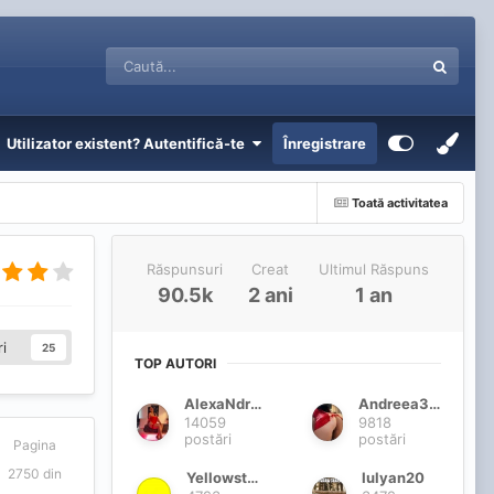
Utilizator existent? Autentifică-te
Înregistrare
Toată activitatea
Răspunsuri
Creat
Ultimul Răspuns
90.5k
2 ani
1 an
i
25
TOP AUTORI
AlexaNdra1q
Andreea3025
14059
9818
postări
postări
Pagina
2750 din
Yellowstone
Iulyan20