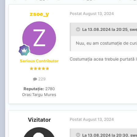
zsoe_y
Postat
August 13, 2024
La 13.08.2024 la 20:25,
swe
Nuu, eu am costumație de cur
Costumația acea trebuie purtată la 
Serious Contributor
229
Reputație:
2780
Oras:
Targu Mures
Vizitator
Postat
August 13, 2024
La 13.08.2024 la 20:30,
swe