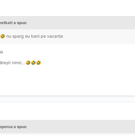
etkati
a spus:
nu sparg eu bani pe vacanțe
🤣
ria
tești nimic...
🤣
🤣
🤣
oporus
a spus: