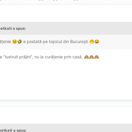
etkati
a spus:
ățenie
e postată pe topicul din București
🥹
🤣
🤭
😂
"lustruit prăjini", nu la curățenie prin casă.
🙈
🙈
🙈
etkati
a spus: