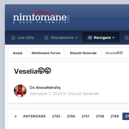
Live Girls
Abonamente
Navigare
Acasă
Nimfomane Forum
Discutii Generale
Veselia🤭🤭
Veselia🤭🤭
De
AlexaNdra1q
Februarie 7, 2024
în
Discutii Generale
ANTERIOARĂ
2745
2746
2747
2748
2749
2