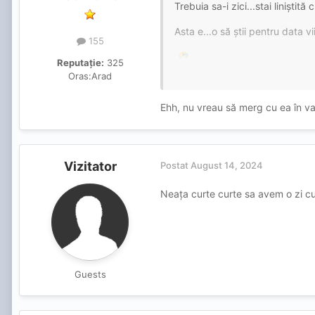
Trebuia sa-i zici...stai liniști
Asta e...o să știi pentru data vi
155
.
🤣
Reputație:
325
Oras:
Arad
Ehh, nu vreau să merg cu ea în va
Vizitator
Postat
August 14, 2024
Neața curte curte sa avem o zi c
Guests