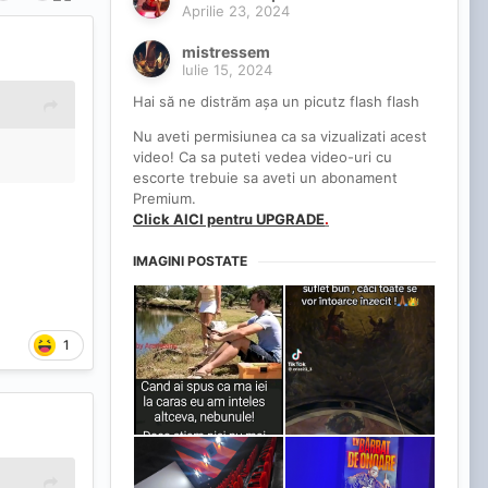
Aprilie 23, 2024
mistressem
Iulie 15, 2024
Hai să ne distrăm așa un picutz flash flash
Nu aveti permisiunea ca sa vizualizati acest
video! Ca sa puteti vedea video-uri cu
escorte trebuie sa aveti un abonament
Premium.
Click AICI pentru UPGRADE
.
IMAGINI POSTATE
1