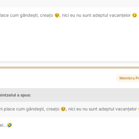
 place cum gândești, creațo
, nici eu nu sunt adeptul vacanțelor
🥹
😏
Membru P
intzelul
a spus:
Îmi place cum gândești, creațo
, nici eu nu sunt adeptul vacanțelor
🥹
i...
🤣