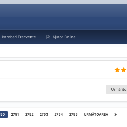
Intrebari Frecvente
Ajutor Online
Urmăritor
750
2751
2752
2753
2754
2755
URMĂTOAREA