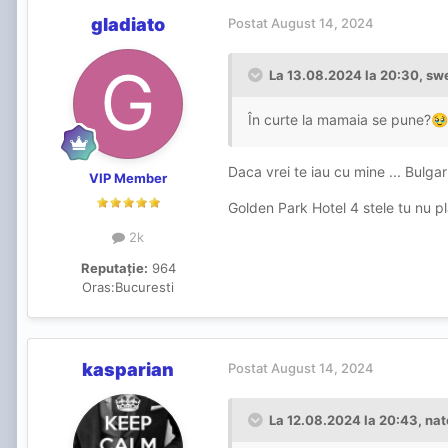
gladiato
Postat
August 14, 2024
La 13.08.2024 la 20:30,
swe
În curte la mamaia se pune?
🥹
Daca vrei te iau cu mine ... Bulga
VIP Member
Golden Park Hotel 4 stele tu nu plă
2k
Reputație:
964
Oras:
Bucuresti
kasparian
Postat
August 14, 2024
La 12.08.2024 la 20:43,
nat