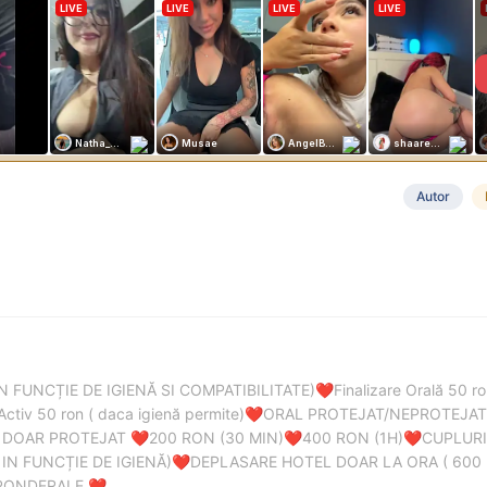
Autor
IN FUNCȚIE DE IGIENĂ SI COMPATIBILITATE)
Finalizare Orală 50 
❤️
Activ 50 ron ( daca igienă permite)
ORAL PROTEJAT/NEPROTEJAT 
❤️
 DOAR PROTEJAT
200 RON (30 MIN)
400 RON (1H)
CUPLURI
❤️
❤️
❤️
IN FUNCȚIE DE IGIENĂ)
DEPLASARE HOTEL DOAR LA ORA ( 600
❤️
APONDERALE
❤️