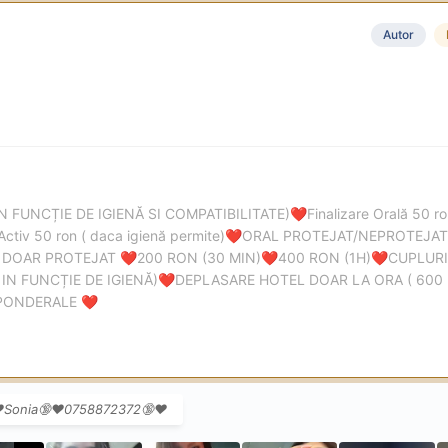
Autor
IN FUNCȚIE DE IGIENĂ SI COMPATIBILITATE)
Finalizare Orală 50 
❤️
Activ 50 ron ( daca igienă permite)
ORAL PROTEJAT/NEPROTEJAT 
❤️
 DOAR PROTEJAT
200 RON (30 MIN)
400 RON (1H)
CUPLURI
❤️
❤️
❤️
IN FUNCȚIE DE IGIENĂ)
DEPLASARE HOTEL DOAR LA ORA ( 600
❤️
APONDERALE
❤️
️Sonia🔞❤️0758872372🔞❤️