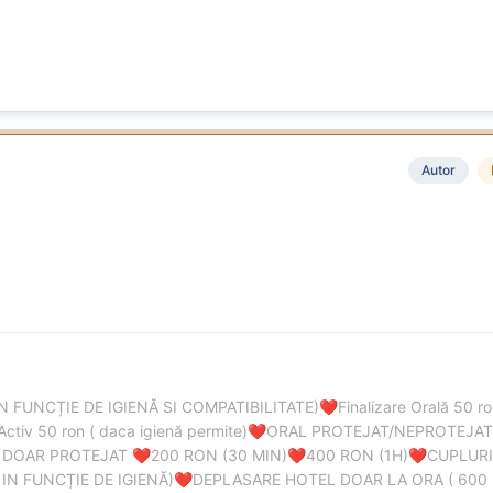
Autor
IN FUNCȚIE DE IGIENĂ SI COMPATIBILITATE)
Finalizare Orală 50 
❤️
Activ 50 ron ( daca igienă permite)
ORAL PROTEJAT/NEPROTEJAT 
❤️
 DOAR PROTEJAT
200 RON (30 MIN)
400 RON (1H)
CUPLURI
❤️
❤️
❤️
IN FUNCȚIE DE IGIENĂ)
DEPLASARE HOTEL DOAR LA ORA ( 600
❤️