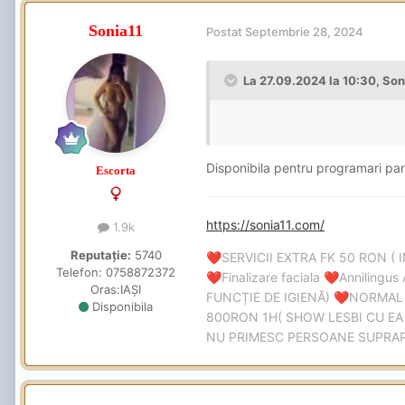
Sonia11
Postat
Septembrie 28, 2024
La 27.09.2024 la 10:30,
Son
Disponibila pentru programari pa
Escorta
https://sonia11.com/
1.9k
Reputație:
5740
SERVICII EXTRA FK 50 RON ( 
❤️
Telefon:
0758872372
Finalizare faciala
Annilingus 
❤️
❤️
Oras:
IAȘI
FUNCȚIE DE IGIENĂ)
NORMAL
❤️
Disponibila
800RON 1H( SHOW LESBI CU EA 
NU PRIMESC PERSOANE SUPR