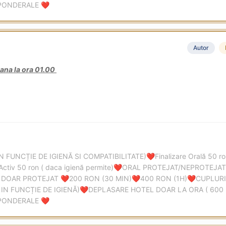
APONDERALE
❤️
Autor
ana la ora 01.00
IN FUNCȚIE DE IGIENĂ SI COMPATIBILITATE)
Finalizare Orală 50 
❤️
Activ 50 ron ( daca igienă permite)
ORAL PROTEJAT/NEPROTEJAT 
❤️
 DOAR PROTEJAT
200 RON (30 MIN)
400 RON (1H)
CUPLURI
❤️
❤️
❤️
IN FUNCȚIE DE IGIENĂ)
DEPLASARE HOTEL DOAR LA ORA ( 600
❤️
APONDERALE
❤️