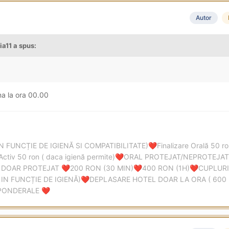
Autor
ia11
a spus:
na la ora 00.00
IN FUNCȚIE DE IGIENĂ SI COMPATIBILITATE)
Finalizare Orală 50 
❤️
Activ 50 ron ( daca igienă permite)
ORAL PROTEJAT/NEPROTEJAT 
❤️
 DOAR PROTEJAT
200 RON (30 MIN)
400 RON (1H)
CUPLURI
❤️
❤️
❤️
IN FUNCȚIE DE IGIENĂ)
DEPLASARE HOTEL DOAR LA ORA ( 600
❤️
APONDERALE
❤️