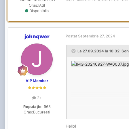
Oras:
IAȘI
Disponibila
johnqwer
Postat
Septembrie 27, 2024
La 27.09.2024 la 10:32,
Son
VIP Member
2k
Reputație:
968
Oras:
Bucuresti
Hello!