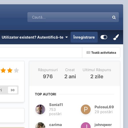
Utilizator existent? Autentifică-te
Înregistrare
Toată activitatea
Răspunsuri
Creat
Ultimul Răspuns
976
2 ani
2 zile
i
30
TOP AUTORI
Sonia11
PulosuL69
753
29 postări
postări
carima
johnqwer