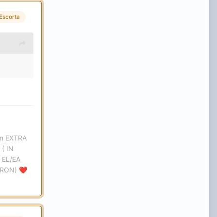
Escorta
ron EXTRA
( IN
 EL/EA
 RON)
❤️