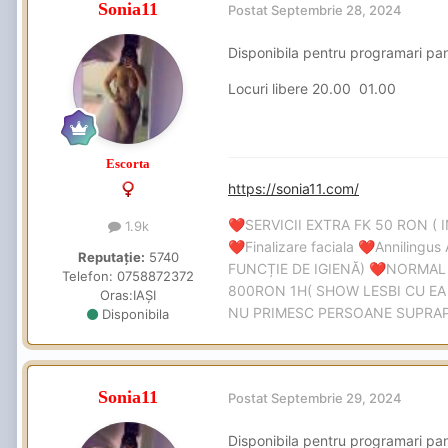
Sonia11
Postat
Septembrie 28, 2024
Disponibila pentru programari pa
Locuri libere 20.00 01.00
Escorta
https://sonia11.com/
SERVICII EXTRA FK 50 RON ( 
❤️
1.9k
Finalizare faciala
Annilingus 
❤️
❤️
Reputație:
5740
FUNCȚIE DE IGIENĂ)
NORMAL
❤️
Telefon:
0758872372
800RON 1H( SHOW LESBI CU EA 
Oras:
IAȘI
NU PRIMESC PERSOANE SUPR
Disponibila
Sonia11
Postat
Septembrie 29, 2024
Disponibila pentru programari pa