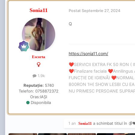
Sonia11
Postat
Septembrie 27, 2024
Q
https://sonia11.com/
Escorta
SERVICII EXTRA FK 50 RON ( 
❤️
Finalizare faciala
Annilingus 
❤️
❤️
1.9k
FUNCȚIE DE IGIENĂ)
NORMAL
❤️
800RON 1H( SHOW LESBI CU EA 
Reputație:
5740
NU PRIMESC PERSOANE SUPR
Telefon:
0758872372
Oras:
IAȘI
Disponibila
1 an
a schimbat titlul în
🔞❤
Sonia11