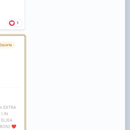
1
Escorta
ron EXTRA
( IN
 EL/EA
 RON)
❤️