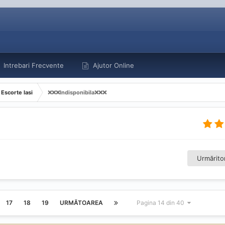
Intrebari Frecvente
Ajutor Online
Escorte Iasi
❌️❌️❌️Indisponibila❌️❌️❌️
Urmăritor
17
18
19
URMĂTOAREA
Pagina 14 din 40