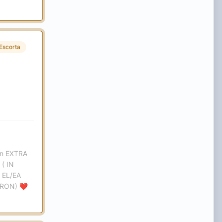
Escorta
ron EXTRA
( IN
 EL/EA
 RON)
❤️