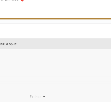
ia11
a spus:
Extinde