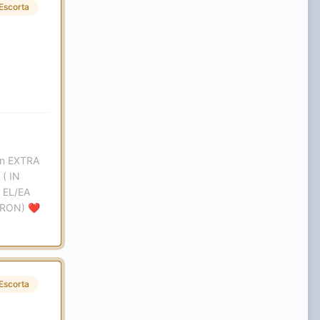
Escorta
ron EXTRA
( IN
 EL/EA
 RON)
❤️
Escorta