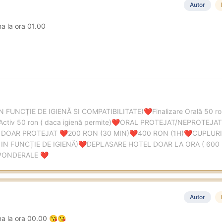
Autor
na la ora 01.00
IN FUNCȚIE DE IGIENĂ SI COMPATIBILITATE)
Finalizare Orală 50 
❤️
Activ 50 ron ( daca igienă permite)
ORAL PROTEJAT/NEPROTEJAT 
❤️
 DOAR PROTEJAT
200 RON (30 MIN)
400 RON (1H)
CUPLURI
❤️
❤️
❤️
IN FUNCȚIE DE IGIENĂ)
DEPLASARE HOTEL DOAR LA ORA ( 600
❤️
APONDERALE
❤️
Autor
na la ora 00.00
😘
😘