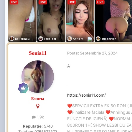
Sonia11
Postat
Septembrie 27, 2024
A
https://sonia11.com/
Escorta
SERVICII EXTRA FK 50 RON ( 
❤️
Finalizare faciala
Annilingus 
❤️
❤️
1.9k
FUNCȚIE DE IGIENĂ)
NORMAL
❤️
800RON 1H( SHOW LESBI CU EA 
Reputație:
5740
NU PRIMESC PERSOANE SUPR
Telefon:
0758872372