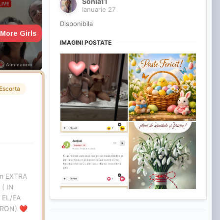
Sonia11
Ianuarie 27
Disponibila
IMAGINI POSTATE
Escorta
ron EXTRA
( IN
 EL/EA
 RON)
❤️