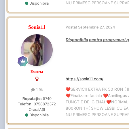
NU PRIMESC PERSOANE SUPR
Disponibila
Sonia11
Postat
Septembrie 27, 2024
Disponibila pentru programari p
Escorta
https://sonia11.com/
SERVICII EXTRA FK 50 RON ( 
❤️
1.9k
Finalizare faciala
Annilingus 
❤️
❤️
Reputație:
5740
FUNCȚIE DE IGIENĂ)
NORMAL
❤️
Telefon:
0758872372
800RON 1H( SHOW LESBI CU EA 
Oras:
IAȘI
NU PRIMESC PERSOANE SUPR
Disponibila