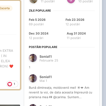
11 postări
10 postări
Escorta
ZILE POPULARE
Feb 5 2026
Feb 23 2026
69 postări
12 postări
Dec 30 2024
Aug 31 2024
12 postări
11 postări
POSTĂRI POPULARE
ron EXTRA
( IN
Sonia11
Februarie 25
 EL/EA
 RON)
❤️
1
Sonia11
Mai 1
1
Bună dimineața, moldovenii mei! ☀️💋 Am
revenit la voi, de data aceasta împreună cu
prietena mea 👭 @carima. Suntem...