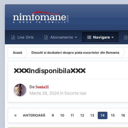
Live Girls
Abonamente
Navigare
Acasă
Discutii si dezbateri despre piata escortelor din Romania
❌️❌️❌️Indisponibila❌️❌️❌️
De
Sonia11
Martie 28, 2024
în
Escorte Iasi
ANTERIOARĂ
9
10
11
12
13
14
15
16