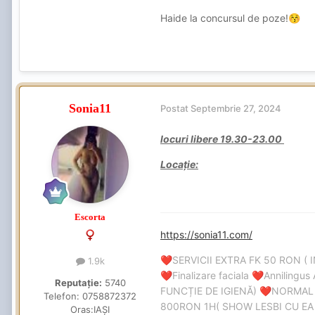
Haide la concursul de poze!
😚
Sonia11
Postat
Septembrie 27, 2024
locuri libere 19.30-23.00
Locație:
Escorta
https://sonia11.com/
SERVICII EXTRA FK 50 RON ( 
❤️
1.9k
Finalizare faciala
Annilingus 
❤️
❤️
Reputație:
5740
FUNCȚIE DE IGIENĂ)
NORMAL
❤️
Telefon:
0758872372
800RON 1H( SHOW LESBI CU EA 
Oras:
IAȘI