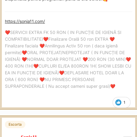
https://sonia11.com/
SERVICII EXTRA FK 50 RON ( IN FUNCȚIE DE IGIENĂ SI
❤️
COMPATIBILITATE)
Finalizare Orală 50 ron EXTRA
❤️
❤️
Finalizare faciala
Annilingus Activ 50 ron ( daca igienă
❤️
permite)
ORAL PROTEJAT/NEPROTEJAT ( IN FUNCȚIE DE
❤️
IGIENĂ)
NORMAL DOAR PROTEJAT
200 RON (30 MIN)
❤️
❤️
❤️
400 RON (1H)
CUPLURI EL/EA 800RON 1H( SHOW LESBI CU
❤️
EA IN FUNCȚIE DE IGIENĂ)
DEPLASARE HOTEL DOAR LA
❤️
ORA ( 600 RON)
NU PRIMESC PERSOANE
❤️
SUPRAPONDERALE ( Nu accept oameni super grasi)
❤️
1
Escorta