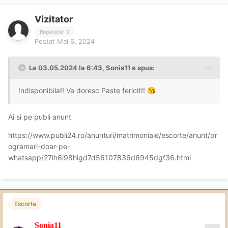
Vizitator
Reputație: 0
Postat
Mai 6, 2024
La 03.05.2024 la 6:43,
Sonia11
a spus:
Indisponibila!!
Va doresc Paste fericit!!
😘
Ai si pe publi anunt
https://www.publi24.ro/anunturi/matrimoniale/escorte/anunt/pr
ogramari-doar-pe-
whatsapp/27ih6i98higd7d56107836d6945dgf36.html
Escorta
Sonia11