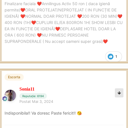
Finalizare faciala
Annilingus Activ 50 ron ( daca igienă
❤️
permite)
ORAL PROTEJAT/NEPROTEJAT ( IN FUNCȚIE DE
❤️
IGIENĂ)
NORMAL DOAR PROTEJAT
200 RON (30 MIN)
❤️
❤️
❤️
400 RON (1H)
CUPLURI EL/EA 800RON 1H( SHOW LESBI CU
❤️
EA IN FUNCȚIE DE IGIENĂ)
DEPLASARE HOTEL DOAR LA
❤️
ORA ( 600 RON)
NU PRIMESC PERSOANE
❤️
SUPRAPONDERALE ( Nu accept oameni super grasi)
❤️
1
Escorta
Sonia11
Reputație: 6194
Postat
Mai 3, 2024
Indisponibila!!
Va doresc Paste fericit!!
😘