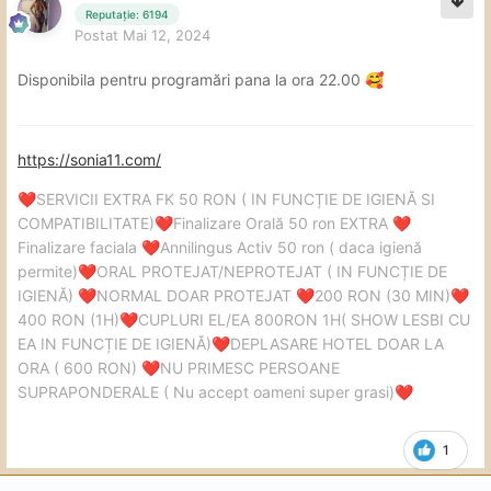
Reputație: 6194
Postat
Mai 12, 2024
Disponibila pentru programări pana la ora 22.00
🥰
https://sonia11.com/
SERVICII EXTRA FK 50 RON ( IN FUNCȚIE DE IGIENĂ SI
❤️
COMPATIBILITATE)
Finalizare Orală 50 ron EXTRA
❤️
❤️
Finalizare faciala
Annilingus Activ 50 ron ( daca igienă
❤️
permite)
ORAL PROTEJAT/NEPROTEJAT ( IN FUNCȚIE DE
❤️
IGIENĂ)
NORMAL DOAR PROTEJAT
200 RON (30 MIN)
❤️
❤️
❤️
400 RON (1H)
CUPLURI EL/EA 800RON 1H( SHOW LESBI CU
❤️
EA IN FUNCȚIE DE IGIENĂ)
DEPLASARE HOTEL DOAR LA
❤️
ORA ( 600 RON)
NU PRIMESC PERSOANE
❤️
SUPRAPONDERALE ( Nu accept oameni super grasi)
❤️
1