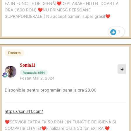
EA IN FUNCȚIE DE IGIENĂ)
DEPLASARE HOTEL DOAR LA
❤️
ORA ( 600 RON)
NU PRIMESC PERSOANE
❤️
SUPRAPONDERALE ( Nu accept oameni super grasi)
❤️
1
Escorta
Sonia11
Reputație: 6194
Postat
Mai 2, 2024
Disponibila pentru programări pana la ora 23.00
https://sonia11.com/
SERVICII EXTRA FK 50 RON ( IN FUNCȚIE DE IGIENĂ SI
❤️
COMPATIBILITATE)
Finalizare Orală 50 ron EXTRA
❤️
❤️