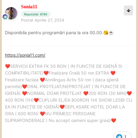
Sonia11
Reputație: 6194
Postat
Aprilie 27, 2024
Disponibila pentru programări pana la ora 00.00.
😘
☕
https://sonia11.com/
SERVICII EXTRA FK 50 RON ( IN FUNCȚIE DE IGIENĂ SI
❤️
COMPATIBILITATE)
Finalizare Orală 50 ron EXTRA
❤️
❤️
Finalizare faciala
Annilingus Activ 50 ron ( daca igienă
❤️
permite)
ORAL PROTEJAT/NEPROTEJAT ( IN FUNCȚIE DE
❤️
IGIENĂ)
NORMAL DOAR PROTEJAT
200 RON (30 MIN)
❤️
❤️
❤️
400 RON (1H)
CUPLURI EL/EA 800RON 1H( SHOW LESBI CU
❤️
EA IN FUNCȚIE DE IGIENĂ)
DEPLASARE HOTEL DOAR LA
❤️
ORA ( 600 RON)
NU PRIMESC PERSOANE
❤️
SUPRAPONDERALE ( Nu accept oameni super grasi)
❤️
1