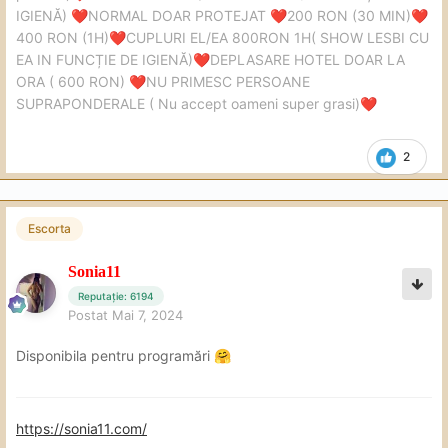
IGIENĂ)
NORMAL DOAR PROTEJAT
200 RON (30 MIN)
❤️
❤️
❤️
400 RON (1H)
CUPLURI EL/EA 800RON 1H( SHOW LESBI CU
❤️
EA IN FUNCȚIE DE IGIENĂ)
DEPLASARE HOTEL DOAR LA
❤️
ORA ( 600 RON)
NU PRIMESC PERSOANE
❤️
SUPRAPONDERALE ( Nu accept oameni super grasi)
❤️
2
Escorta
Sonia11
Reputație: 6194
Postat
Mai 7, 2024
Disponibila pentru programări
🤗
https://sonia11.com/