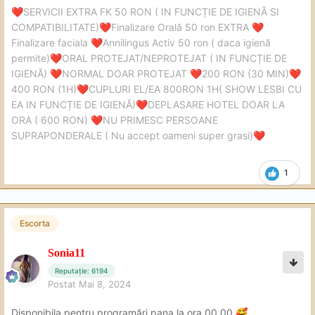
SERVICII EXTRA FK 50 RON ( IN FUNCȚIE DE IGIENĂ SI
❤️
COMPATIBILITATE)
Finalizare Orală 50 ron EXTRA
❤️
❤️
Finalizare faciala
Annilingus Activ 50 ron ( daca igienă
❤️
permite)
ORAL PROTEJAT/NEPROTEJAT ( IN FUNCȚIE DE
❤️
IGIENĂ)
NORMAL DOAR PROTEJAT
200 RON (30 MIN)
❤️
❤️
❤️
400 RON (1H)
CUPLURI EL/EA 800RON 1H( SHOW LESBI CU
❤️
EA IN FUNCȚIE DE IGIENĂ)
DEPLASARE HOTEL DOAR LA
❤️
ORA ( 600 RON)
NU PRIMESC PERSOANE
❤️
SUPRAPONDERALE ( Nu accept oameni super grasi)
❤️
1
Escorta
Sonia11
Reputație: 6194
Postat
Mai 8, 2024
Disponibila pentru programări pana la ora 00.00.
🥰