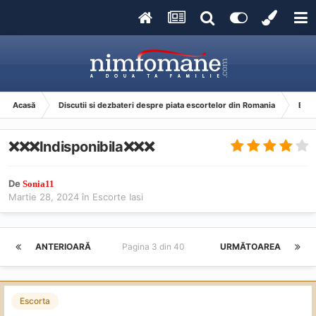
Acasă
Discutii si dezbateri despre piata escortelor din Romania
Esco
❌️❌️❌️Indisponibila❌️❌️❌️
De
Sonia11
Martie 28, 2024
în
Escorte Iasi
ANTERIOARĂ
Pagina 3 din 40
URMĂTOAREA
Escorta