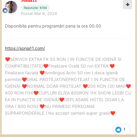
Sonia11
Reputație: 6194
Postat
Mai 9, 2024
Disponibila pentru programări pana la ora 00.00
https://sonia11.com/
SERVICII EXTRA FK 50 RON ( IN FUNCȚIE DE IGIENĂ SI
❤️
COMPATIBILITATE)
Finalizare Orală 50 ron EXTRA
❤️
❤️
Finalizare faciala
Annilingus Activ 50 ron ( daca igienă
❤️
permite)
ORAL PROTEJAT/NEPROTEJAT ( IN FUNCȚIE DE
❤️
IGIENĂ)
NORMAL DOAR PROTEJAT
200 RON (30 MIN)
❤️
❤️
❤️
400 RON (1H)
CUPLURI EL/EA 800RON 1H( SHOW LESBI CU
❤️
EA IN FUNCȚIE DE IGIENĂ)
DEPLASARE HOTEL DOAR LA
❤️
ORA ( 600 RON)
NU PRIMESC PERSOANE
❤️
SUPRAPONDERALE ( Nu accept oameni super grasi)
❤️
1