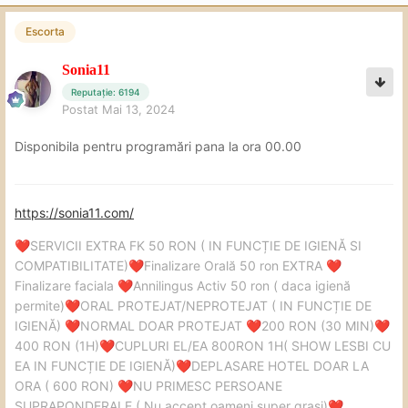
Escorta
Sonia11
Reputație: 6194
Postat
Mai 13, 2024
Disponibila pentru programări pana la ora 00.00
https://sonia11.com/
SERVICII EXTRA FK 50 RON ( IN FUNCȚIE DE IGIENĂ SI
❤️
COMPATIBILITATE)
Finalizare Orală 50 ron EXTRA
❤️
❤️
Finalizare faciala
Annilingus Activ 50 ron ( daca igienă
❤️
permite)
ORAL PROTEJAT/NEPROTEJAT ( IN FUNCȚIE DE
❤️
IGIENĂ)
NORMAL DOAR PROTEJAT
200 RON (30 MIN)
❤️
❤️
❤️
400 RON (1H)
CUPLURI EL/EA 800RON 1H( SHOW LESBI CU
❤️
EA IN FUNCȚIE DE IGIENĂ)
DEPLASARE HOTEL DOAR LA
❤️
ORA ( 600 RON)
NU PRIMESC PERSOANE
❤️
SUPRAPONDERALE ( Nu accept oameni super grasi)
❤️