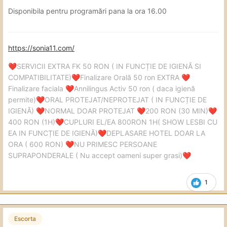
Disponibila pentru programări pana la ora 16.00
https://sonia11.com/
SERVICII EXTRA FK 50 RON ( IN FUNCȚIE DE IGIENĂ SI
❤️
COMPATIBILITATE)
Finalizare Orală 50 ron EXTRA
❤️
❤️
Finalizare faciala
Annilingus Activ 50 ron ( daca igienă
❤️
permite)
ORAL PROTEJAT/NEPROTEJAT ( IN FUNCȚIE DE
❤️
IGIENĂ)
NORMAL DOAR PROTEJAT
200 RON (30 MIN)
❤️
❤️
❤️
400 RON (1H)
CUPLURI EL/EA 800RON 1H( SHOW LESBI CU
❤️
EA IN FUNCȚIE DE IGIENĂ)
DEPLASARE HOTEL DOAR LA
❤️
ORA ( 600 RON)
NU PRIMESC PERSOANE
❤️
SUPRAPONDERALE ( Nu accept oameni super grasi)
❤️
1
Escorta