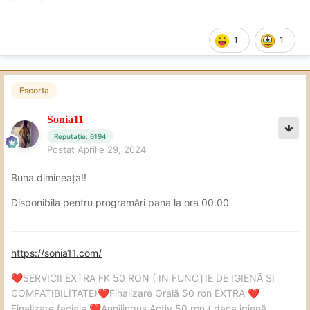
1
1
Escorta
Sonia11
Reputație: 6194
Postat
Aprilie 29, 2024
Buna dimineața!!
Disponibila pentru programări pana la ora 00.00
https://sonia11.com/
SERVICII EXTRA FK 50 RON ( IN FUNCȚIE DE IGIENĂ SI
❤️
COMPATIBILITATE)
Finalizare Orală 50 ron EXTRA
❤️
❤️
Finalizare faciala
Annilingus Activ 50 ron ( daca igienă
❤️