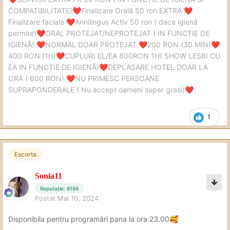
COMPATIBILITATE)
Finalizare Orală 50 ron EXTRA
❤️
❤️
Finalizare faciala
Annilingus Activ 50 ron ( daca igienă
❤️
permite)
ORAL PROTEJAT/NEPROTEJAT ( IN FUNCȚIE DE
❤️
IGIENĂ)
NORMAL DOAR PROTEJAT
200 RON (30 MIN)
❤️
❤️
❤️
400 RON (1H)
CUPLURI EL/EA 800RON 1H( SHOW LESBI CU
❤️
EA IN FUNCȚIE DE IGIENĂ)
DEPLASARE HOTEL DOAR LA
❤️
ORA ( 600 RON)
NU PRIMESC PERSOANE
❤️
SUPRAPONDERALE ( Nu accept oameni super grasi)
❤️
1
Escorta
Sonia11
Reputație: 6194
Postat
Mai 16, 2024
Disponibila pentru programări pana la ora 23.00
🥰