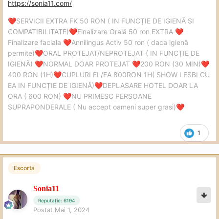
https://sonia11.com/
SERVICII EXTRA FK 50 RON ( IN FUNCȚIE DE IGIENĂ SI
❤️
COMPATIBILITATE)
Finalizare Orală 50 ron EXTRA
❤️
❤️
Finalizare faciala
Annilingus Activ 50 ron ( daca igienă
❤️
permite)
ORAL PROTEJAT/NEPROTEJAT ( IN FUNCȚIE DE
❤️
IGIENĂ)
NORMAL DOAR PROTEJAT
200 RON (30 MIN)
❤️
❤️
❤️
400 RON (1H)
CUPLURI EL/EA 800RON 1H( SHOW LESBI CU
❤️
EA IN FUNCȚIE DE IGIENĂ)
DEPLASARE HOTEL DOAR LA
❤️
ORA ( 600 RON)
NU PRIMESC PERSOANE
❤️
SUPRAPONDERALE ( Nu accept oameni super grasi)
❤️
1
Escorta
Sonia11
Reputație: 6194
Postat
Mai 1, 2024