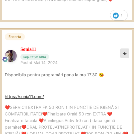
1
Escorta
Sonia11
Reputație: 6194
Postat
Mai 14, 2024
Disponibila pentru programări pana la ora 17.30.
😘
https://sonia11.com/
SERVICII EXTRA FK 50 RON ( IN FUNCȚIE DE IGIENĂ SI
❤️
COMPATIBILITATE)
Finalizare Orală 50 ron EXTRA
❤️
❤️
Finalizare faciala
Annilingus Activ 50 ron ( daca igienă
❤️
permite)
ORAL PROTEJAT/NEPROTEJAT ( IN FUNCȚIE DE
❤️
IGIENĂ)
NORMAL DOAR PROTEJAT
200 RON (30 MIN)
❤️
❤️
❤️