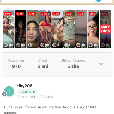
Răspunsuri
Creat
Ultimul Răspuns
976
2 ani
5 zile
tiky208
Reputație: 9
Postat
Aprilie 27, 2024
Bună Sonia!!!Încerc sa dau de tine de doua zile,dar fără
succes.