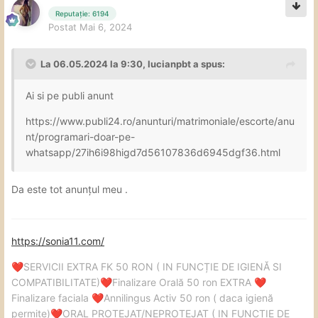
Reputație: 6194
Postat
Mai 6, 2024
La 06.05.2024 la 9:30,
lucianpbt
a spus:
Ai si pe publi anunt
https://www.publi24.ro/anunturi/matrimoniale/escorte/anu
nt/programari-doar-pe-
whatsapp/27ih6i98higd7d56107836d6945dgf36.html
Da este tot anunțul meu .
https://sonia11.com/
SERVICII EXTRA FK 50 RON ( IN FUNCȚIE DE IGIENĂ SI
❤️
COMPATIBILITATE)
Finalizare Orală 50 ron EXTRA
❤️
❤️
Finalizare faciala
Annilingus Activ 50 ron ( daca igienă
❤️
permite)
ORAL PROTEJAT/NEPROTEJAT ( IN FUNCȚIE DE
❤️