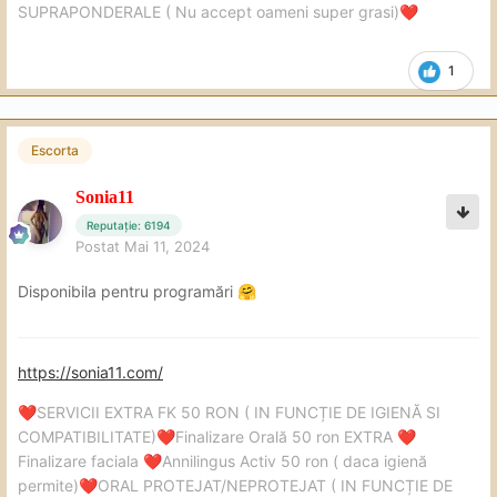
SUPRAPONDERALE ( Nu accept oameni super grasi)
❤️
1
Escorta
Sonia11
Reputație: 6194
Postat
Mai 11, 2024
Disponibila pentru programări
🤗
https://sonia11.com/
SERVICII EXTRA FK 50 RON ( IN FUNCȚIE DE IGIENĂ SI
❤️
COMPATIBILITATE)
Finalizare Orală 50 ron EXTRA
❤️
❤️
Finalizare faciala
Annilingus Activ 50 ron ( daca igienă
❤️
permite)
ORAL PROTEJAT/NEPROTEJAT ( IN FUNCȚIE DE
❤️