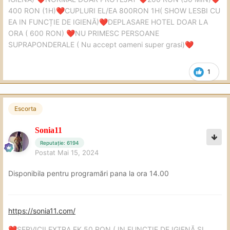
400 RON (1H)
CUPLURI EL/EA 800RON 1H( SHOW LESBI CU
❤️
EA IN FUNCȚIE DE IGIENĂ)
DEPLASARE HOTEL DOAR LA
❤️
ORA ( 600 RON)
NU PRIMESC PERSOANE
❤️
SUPRAPONDERALE ( Nu accept oameni super grasi)
❤️
1
Escorta
Sonia11
Reputație: 6194
Postat
Mai 15, 2024
Disponibila pentru programări pana la ora 14.00
https://sonia11.com/
SERVICII EXTRA FK 50 RON ( IN FUNCȚIE DE IGIENĂ SI
❤️