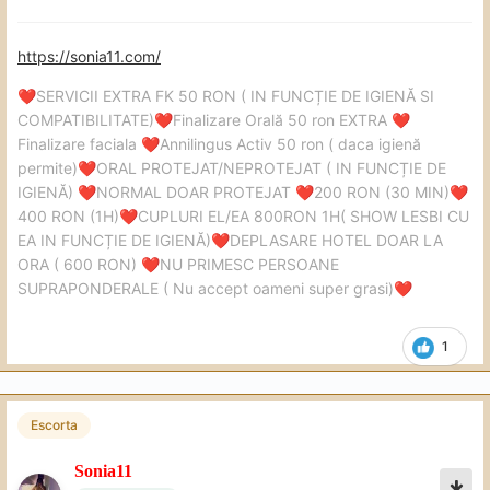
https://sonia11.com/
SERVICII EXTRA FK 50 RON ( IN FUNCȚIE DE IGIENĂ SI
❤️
COMPATIBILITATE)
Finalizare Orală 50 ron EXTRA
❤️
❤️
Finalizare faciala
Annilingus Activ 50 ron ( daca igienă
❤️
permite)
ORAL PROTEJAT/NEPROTEJAT ( IN FUNCȚIE DE
❤️
IGIENĂ)
NORMAL DOAR PROTEJAT
200 RON (30 MIN)
❤️
❤️
❤️
400 RON (1H)
CUPLURI EL/EA 800RON 1H( SHOW LESBI CU
❤️
EA IN FUNCȚIE DE IGIENĂ)
DEPLASARE HOTEL DOAR LA
❤️
ORA ( 600 RON)
NU PRIMESC PERSOANE
❤️
SUPRAPONDERALE ( Nu accept oameni super grasi)
❤️
1
Escorta
Sonia11