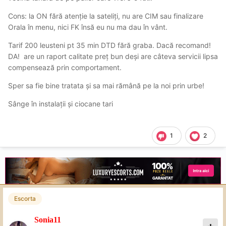
Cons: la ON fără atenție la sateliți, nu are CIM sau finalizare
Orala în menu, nici FK însă eu nu ma dau în vânt.
Tarif 200 leusteni pt 35 min DTD fără graba. Dacă recomand!
DA! are un raport calitate preț bun deși are câteva servicii lipsa
compensează prin comportament.
Sper sa fie bine tratata și sa mai rămână pe la noi prin urbe!
Sânge în instalații și ciocane tari
1
2
Escorta
Sonia11