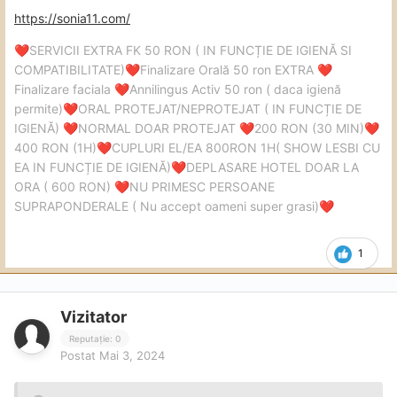
https://sonia11.com/
SERVICII EXTRA FK 50 RON ( IN FUNCȚIE DE IGIENĂ SI
❤️
COMPATIBILITATE)
Finalizare Orală 50 ron EXTRA
❤️
❤️
Finalizare faciala
Annilingus Activ 50 ron ( daca igienă
❤️
permite)
ORAL PROTEJAT/NEPROTEJAT ( IN FUNCȚIE DE
❤️
IGIENĂ)
NORMAL DOAR PROTEJAT
200 RON (30 MIN)
❤️
❤️
❤️
400 RON (1H)
CUPLURI EL/EA 800RON 1H( SHOW LESBI CU
❤️
EA IN FUNCȚIE DE IGIENĂ)
DEPLASARE HOTEL DOAR LA
❤️
ORA ( 600 RON)
NU PRIMESC PERSOANE
❤️
SUPRAPONDERALE ( Nu accept oameni super grasi)
❤️
1
Vizitator
Reputație: 0
Postat
Mai 3, 2024