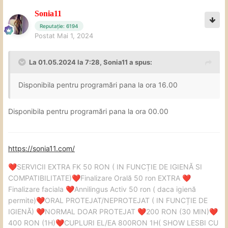
Sonia11
Reputație: 6194
Postat
Mai 1, 2024
La 01.05.2024 la 7:28,
Sonia11
a spus:
Disponibila pentru programări pana la ora 16.00
Disponibila pentru programări pana la ora 00.00
https://sonia11.com/
SERVICII EXTRA FK 50 RON ( IN FUNCȚIE DE IGIENĂ SI
❤️
COMPATIBILITATE)
Finalizare Orală 50 ron EXTRA
❤️
❤️
Finalizare faciala
Annilingus Activ 50 ron ( daca igienă
❤️
permite)
ORAL PROTEJAT/NEPROTEJAT ( IN FUNCȚIE DE
❤️
IGIENĂ)
NORMAL DOAR PROTEJAT
200 RON (30 MIN)
❤️
❤️
❤️
400 RON (1H)
CUPLURI EL/EA 800RON 1H( SHOW LESBI CU
❤️