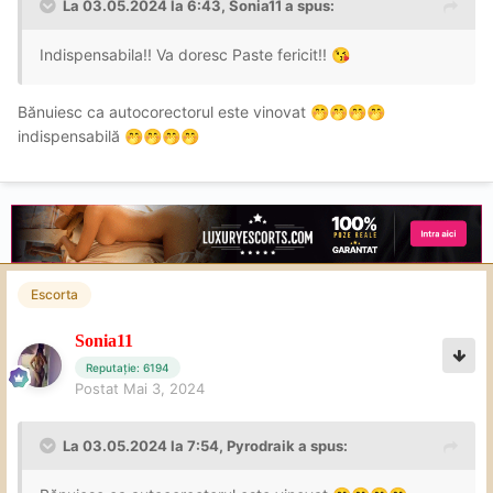
La 03.05.2024 la 6:43,
Sonia11
a spus:
Indispensabila!!
Va doresc Paste fericit!!
😘
Bănuiesc ca autocorectorul este vinovat
🤭
🤭
🤭
🤭
indispensabilă
🤭
🤭
🤭
🤭
Escorta
Sonia11
Reputație: 6194
Postat
Mai 3, 2024
La 03.05.2024 la 7:54,
Pyrodraik
a spus: