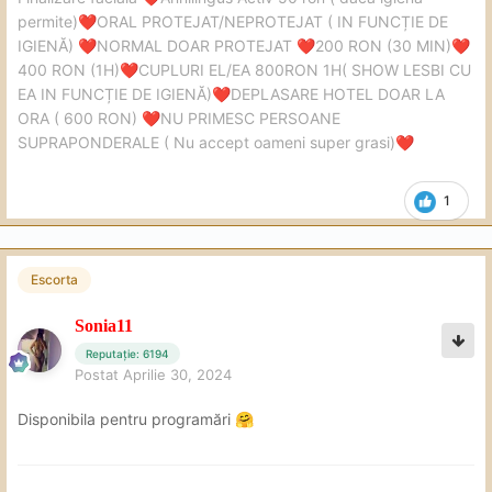
permite)
ORAL PROTEJAT/NEPROTEJAT ( IN FUNCȚIE DE
❤️
IGIENĂ)
NORMAL DOAR PROTEJAT
200 RON (30 MIN)
❤️
❤️
❤️
400 RON (1H)
CUPLURI EL/EA 800RON 1H( SHOW LESBI CU
❤️
EA IN FUNCȚIE DE IGIENĂ)
DEPLASARE HOTEL DOAR LA
❤️
ORA ( 600 RON)
NU PRIMESC PERSOANE
❤️
SUPRAPONDERALE ( Nu accept oameni super grasi)
❤️
1
Escorta
Sonia11
Reputație: 6194
Postat
Aprilie 30, 2024
Disponibila pentru programări
🤗