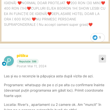
IGIENĂ)
NORMAL DOAR PROTEJAT
200 RON (30 MIN)
❤️
❤️
❤️
400 RON (1H)
CUPLURI EL/EA 800RON 1H( SHOW LESBI CU
❤️
EA IN FUNCȚIE DE IGIENĂ)
DEPLASARE HOTEL DOAR LA
❤️
ORA ( 600 RON)
NU PRIMESC PERSOANE
❤️
SUPRAPONDERALE ( Nu accept oameni super grasi)
❤️
1
pitiku
Reputație: 596
Postat
Mai 11, 2024
Las și eu o recenzie la păpușica asta după vizita de azi.
Programare: whatsupp de pe o zi pe alta cu confirmare înainte
(devansat puțin programarea am găsit loc). Primit coordonate
foarte ușor.
Locatia: River's , apartament cu 2 camere ok. Am "muncit" în
living pe o canapea extensibila bună de altfel.