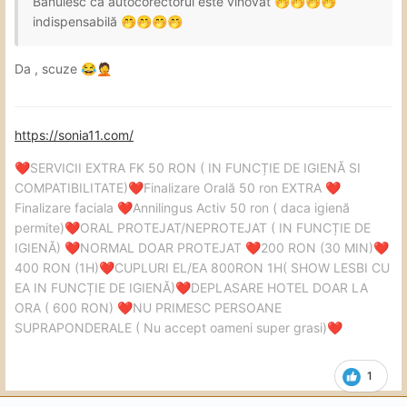
Bănuiesc ca autocorectorul este vinovat
🤭
🤭
🤭
🤭
indispensabilă
🤭
🤭
🤭
🤭
Da , scuze
😂
🤦
https://sonia11.com/
SERVICII EXTRA FK 50 RON ( IN FUNCȚIE DE IGIENĂ SI
❤️
COMPATIBILITATE)
Finalizare Orală 50 ron EXTRA
❤️
❤️
Finalizare faciala
Annilingus Activ 50 ron ( daca igienă
❤️
permite)
ORAL PROTEJAT/NEPROTEJAT ( IN FUNCȚIE DE
❤️
IGIENĂ)
NORMAL DOAR PROTEJAT
200 RON (30 MIN)
❤️
❤️
❤️
400 RON (1H)
CUPLURI EL/EA 800RON 1H( SHOW LESBI CU
❤️
EA IN FUNCȚIE DE IGIENĂ)
DEPLASARE HOTEL DOAR LA
❤️
ORA ( 600 RON)
NU PRIMESC PERSOANE
❤️
SUPRAPONDERALE ( Nu accept oameni super grasi)
❤️
1