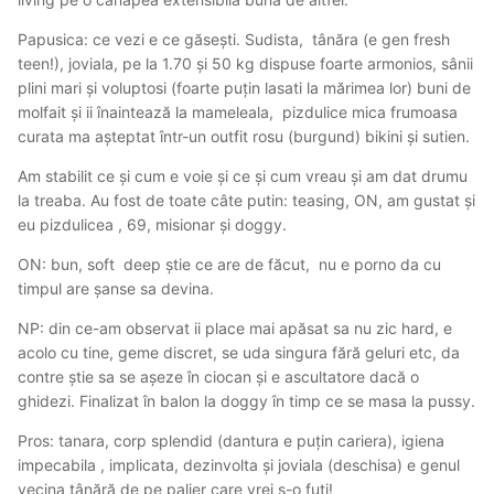
Papusica: ce vezi e ce găsești. Sudista, tânăra (e gen fresh
teen!), joviala, pe la 1.70 și 50 kg dispuse foarte armonios, sânii
plini mari și voluptosi (foarte puțin lasati la mărimea lor) buni de
molfait și ii înaintează la mameleala, pizdulice mica frumoasa
curata ma așteptat într-un outfit rosu (burgund) bikini și sutien.
Am stabilit ce și cum e voie și ce și cum vreau și am dat drumu
la treaba. Au fost de toate câte putin: teasing, ON, am gustat și
eu pizdulicea , 69, misionar și doggy.
ON: bun, soft deep știe ce are de făcut, nu e porno da cu
timpul are șanse sa devina.
NP: din ce-am observat ii place mai apăsat sa nu zic hard, e
acolo cu tine, geme discret, se uda singura fără geluri etc, da
contre știe sa se așeze în ciocan și e ascultatore dacă o
ghidezi. Finalizat în balon la doggy în timp ce se masa la pussy.
Pros: tanara, corp splendid (dantura e puțin cariera), igiena
impecabila , implicata, dezinvolta și joviala (deschisa) e genul
vecina tânără de pe palier care vrei s-o futi!