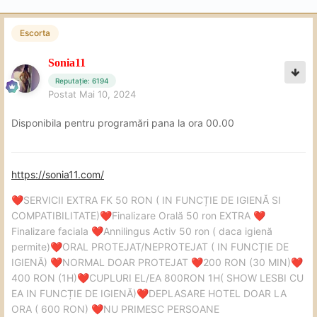
Escorta
Sonia11
Reputație: 6194
Postat
Mai 10, 2024
Disponibila pentru programări pana la ora 00.00
https://sonia11.com/
SERVICII EXTRA FK 50 RON ( IN FUNCȚIE DE IGIENĂ SI
❤️
COMPATIBILITATE)
Finalizare Orală 50 ron EXTRA
❤️
❤️
Finalizare faciala
Annilingus Activ 50 ron ( daca igienă
❤️
permite)
ORAL PROTEJAT/NEPROTEJAT ( IN FUNCȚIE DE
❤️
IGIENĂ)
NORMAL DOAR PROTEJAT
200 RON (30 MIN)
❤️
❤️
❤️
400 RON (1H)
CUPLURI EL/EA 800RON 1H( SHOW LESBI CU
❤️
EA IN FUNCȚIE DE IGIENĂ)
DEPLASARE HOTEL DOAR LA
❤️
ORA ( 600 RON)
NU PRIMESC PERSOANE
❤️