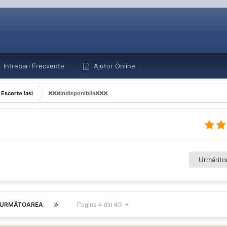
Intrebari Frecvente
Ajutor Online
Escorte Iasi
❌️❌️❌️Indisponibila❌️❌️❌️
Urmăritor
URMĂTOAREA
Pagina 4 din 40