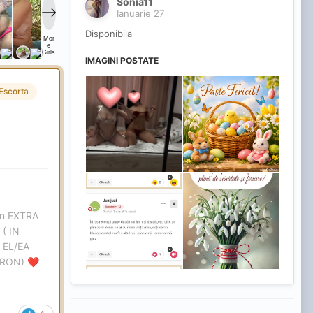
Sonia11
Ianuarie 27
Disponibila
IMAGINI POSTATE
Escorta
ron EXTRA
( IN
 EL/EA
 RON)
❤️