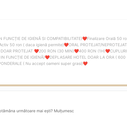
IN FUNCȚIE DE IGIENĂ SI COMPATIBILITATE)
Finalizare Orală 50 
❤️
Activ 50 ron ( daca igienă permite)
ORAL PROTEJAT/NEPROTEJAT 
❤️
 DOAR PROTEJAT
200 RON (30 MIN)
400 RON (1H)
CUPLURI
❤️
❤️
❤️
IN FUNCȚIE DE IGIENĂ)
DEPLASARE HOTEL DOAR LA ORA ( 600
❤️
DERALE ( Nu accept oameni super grasi)
❤️
ăptămâna următoare mai ești? Mulțumesc