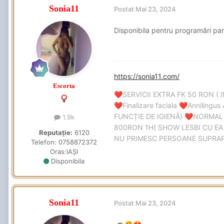
Sonia11
Postat
Mai 23, 2024
Disponibila pentru programări pa
https://sonia11.com/
Escorta
SERVICII EXTRA FK 50 RON ( 
❤️
Finalizare faciala
Annilingus 
❤️
❤️
FUNCȚIE DE IGIENĂ)
NORMAL
❤️
1.9k
800RON 1H( SHOW LESBI CU EA 
Reputație:
6120
NU PRIMESC PERSOANE SUPRAPON
Telefon:
0758872372
Oras:
IAȘI
Disponibila
Sonia11
Postat
Mai 23, 2024