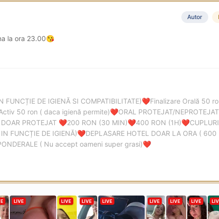
Autor
na la ora 23.00
😘
IN FUNCȚIE DE IGIENĂ SI COMPATIBILITATE)
Finalizare Orală 50 
❤️
Activ 50 ron ( daca igienă permite)
ORAL PROTEJAT/NEPROTEJAT 
❤️
 DOAR PROTEJAT
200 RON (30 MIN)
400 RON (1H)
CUPLURI
❤️
❤️
❤️
IN FUNCȚIE DE IGIENĂ)
DEPLASARE HOTEL DOAR LA ORA ( 600
❤️
DERALE ( Nu accept oameni super grasi)
❤️