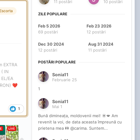
11 postări
10 postări
Escorta
ZILE POPULARE
Feb 5 2026
Feb 23 2026
69 postări
12 postări
Dec 30 2024
Aug 31 2024
12 postări
11 postări
POSTĂRI POPULARE
ron EXTRA
( IN
Sonia11
 EL/EA
Februarie 25
 RON)
❤️
1
Sonia11
Mai 1
1
Bună dimineața, moldovenii mei! ☀️💋 Am
revenit la voi, de data aceasta împreună cu
prietena mea 👭 @carima. Suntem...