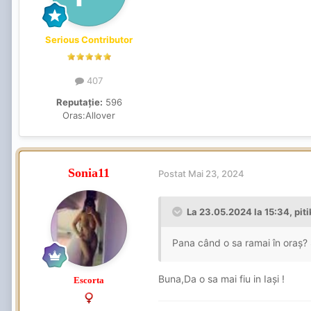
Serious Contributor
407
Reputație:
596
Oras:
Allover
Sonia11
Postat
Mai 23, 2024
La 23.05.2024 la 15:34,
pit
Pana când o sa ramai în oraș
Buna,Da o sa mai fiu in Iași !
Escorta