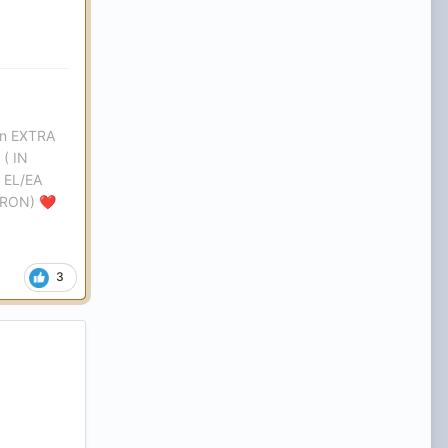
ron EXTRA
( IN
 EL/EA
 RON)
❤️
3