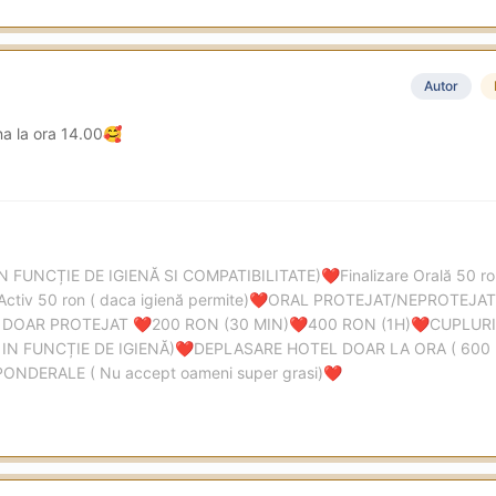
Autor
a la ora 14.00
🥰
IN FUNCȚIE DE IGIENĂ SI COMPATIBILITATE)
Finalizare Orală 50 
❤️
Activ 50 ron ( daca igienă permite)
ORAL PROTEJAT/NEPROTEJAT 
❤️
 DOAR PROTEJAT
200 RON (30 MIN)
400 RON (1H)
CUPLURI
❤️
❤️
❤️
IN FUNCȚIE DE IGIENĂ)
DEPLASARE HOTEL DOAR LA ORA ( 600
❤️
DERALE ( Nu accept oameni super grasi)
❤️