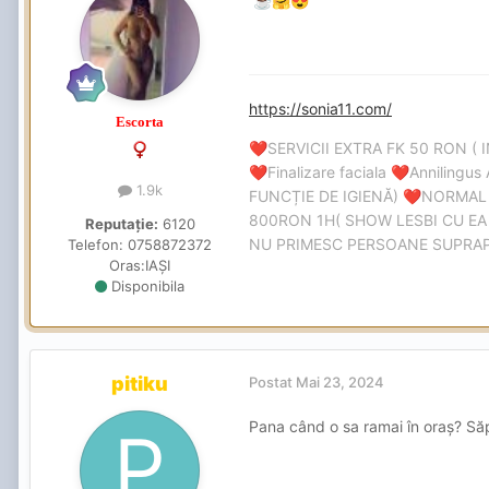
☕
🤗
😍
https://sonia11.com/
Escorta
SERVICII EXTRA FK 50 RON ( 
❤️
Finalizare faciala
Annilingus 
❤️
❤️
1.9k
FUNCȚIE DE IGIENĂ)
NORMAL
❤️
800RON 1H( SHOW LESBI CU EA 
Reputație:
6120
NU PRIMESC PERSOANE SUPRAPON
Telefon:
0758872372
Oras:
IAȘI
Disponibila
pitiku
Postat
Mai 23, 2024
Pana când o sa ramai în oraș? S