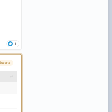
1
Escorta