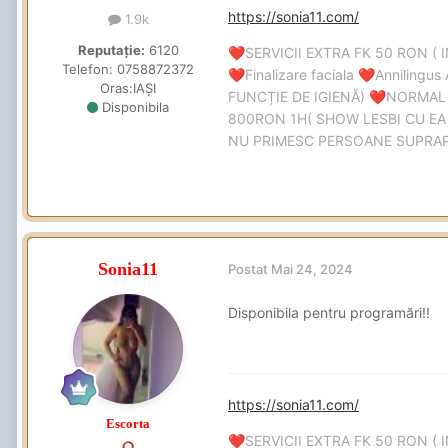
https://sonia11.com/
1.9k
Reputație:
6120
SERVICII EXTRA FK 50 RON ( 
❤️
Telefon:
0758872372
Finalizare faciala
Annilingus 
❤️
❤️
Oras:
IAȘI
FUNCȚIE DE IGIENĂ)
NORMAL
❤️
Disponibila
800RON 1H( SHOW LESBI CU EA 
NU PRIMESC PERSOANE SUPRAPON
Sonia11
Postat
Mai 24, 2024
Disponibila pentru programări!!
https://sonia11.com/
Escorta
SERVICII EXTRA FK 50 RON ( 
❤️