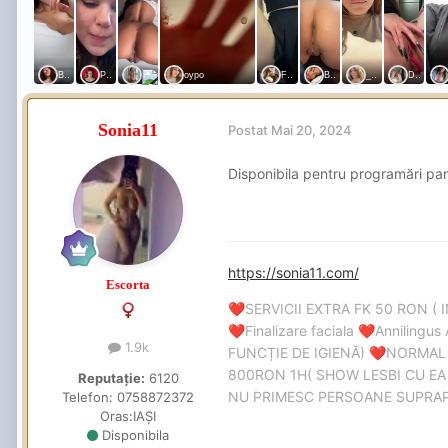
Sonia11
Postat
Mai 20, 2024
Disponibila pentru programări pa
https://sonia11.com/
Escorta
SERVICII EXTRA FK 50 RON ( 
❤️
Finalizare faciala
Annilingus 
❤️
❤️
1.9k
FUNCȚIE DE IGIENĂ)
NORMAL
❤️
800RON 1H( SHOW LESBI CU EA 
Reputație:
6120
NU PRIMESC PERSOANE SUPRAPON
Telefon:
0758872372
Oras:
IAȘI
Disponibila