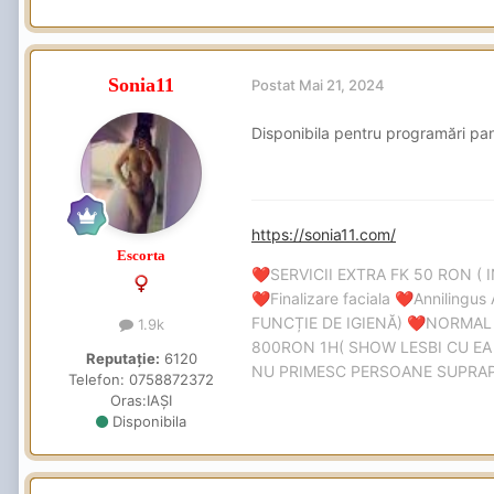
Sonia11
Postat
Mai 21, 2024
Disponibila pentru programări pan
https://sonia11.com/
Escorta
SERVICII EXTRA FK 50 RON ( 
❤️
Finalizare faciala
Annilingus 
❤️
❤️
FUNCȚIE DE IGIENĂ)
NORMAL
❤️
1.9k
800RON 1H( SHOW LESBI CU EA 
Reputație:
6120
NU PRIMESC PERSOANE SUPRAPON
Telefon:
0758872372
Oras:
IAȘI
Disponibila