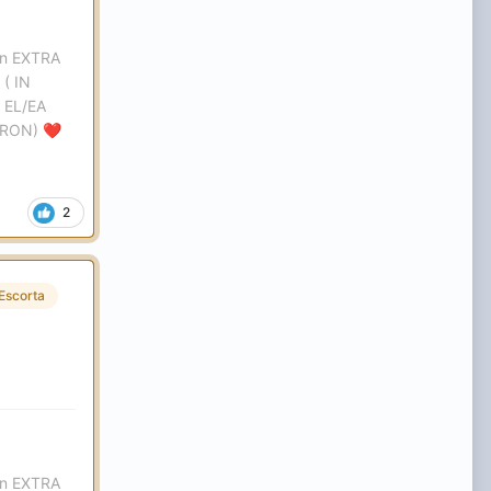
ron EXTRA
( IN
 EL/EA
 RON)
❤️
2
Escorta
ron EXTRA