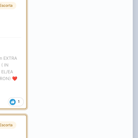
Escorta
ron EXTRA
( IN
 EL/EA
 RON)
❤️
1
Escorta