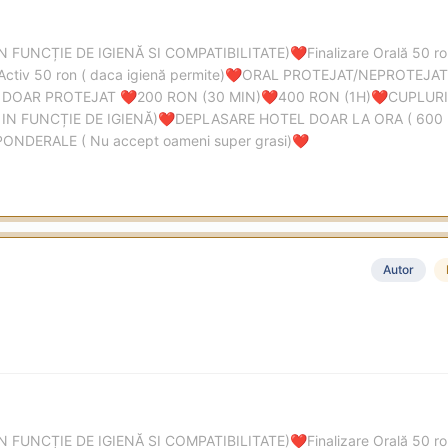
IN FUNCȚIE DE IGIENĂ SI COMPATIBILITATE)
Finalizare Orală 50 
❤️
Activ 50 ron ( daca igienă permite)
ORAL PROTEJAT/NEPROTEJAT 
❤️
 DOAR PROTEJAT
200 RON (30 MIN)
400 RON (1H)
CUPLURI
❤️
❤️
❤️
IN FUNCȚIE DE IGIENĂ)
DEPLASARE HOTEL DOAR LA ORA ( 600
❤️
DERALE ( Nu accept oameni super grasi)
❤️
Autor
IN FUNCȚIE DE IGIENĂ SI COMPATIBILITATE)
Finalizare Orală 50 
❤️