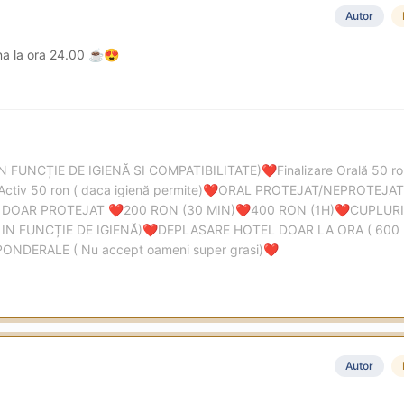
Autor
na la ora 24.00
☕
😍
IN FUNCȚIE DE IGIENĂ SI COMPATIBILITATE)
Finalizare Orală 50 
❤️
Activ 50 ron ( daca igienă permite)
ORAL PROTEJAT/NEPROTEJAT 
❤️
 DOAR PROTEJAT
200 RON (30 MIN)
400 RON (1H)
CUPLURI
❤️
❤️
❤️
IN FUNCȚIE DE IGIENĂ)
DEPLASARE HOTEL DOAR LA ORA ( 600
❤️
DERALE ( Nu accept oameni super grasi)
❤️
Autor