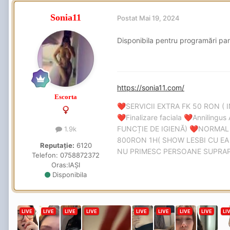
Sonia11
Postat
Mai 19, 2024
Disponibila pentru programări pa
https://sonia11.com/
Escorta
SERVICII EXTRA FK 50 RON ( 
❤️
Finalizare faciala
Annilingus 
❤️
❤️
FUNCȚIE DE IGIENĂ)
NORMAL
❤️
1.9k
800RON 1H( SHOW LESBI CU EA 
Reputație:
6120
NU PRIMESC PERSOANE SUPRAPON
Telefon:
0758872372
Oras:
IAȘI
Disponibila