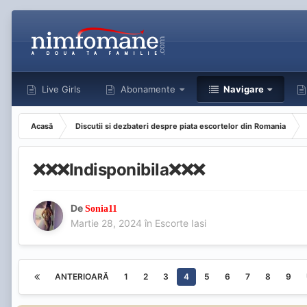
Live Girls
Abonamente
Navigare
Acasă
Discutii si dezbateri despre piata escortelor din Romania
❌️❌️❌️Indisponibila❌️❌️❌️
De
Sonia11
Martie 28, 2024
în
Escorte Iasi
ANTERIOARĂ
1
2
3
4
5
6
7
8
9