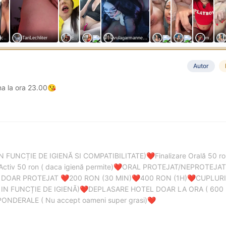
Autor
na la ora 23.00
😘
IN FUNCȚIE DE IGIENĂ SI COMPATIBILITATE)
Finalizare Orală 50 
❤️
Activ 50 ron ( daca igienă permite)
ORAL PROTEJAT/NEPROTEJAT 
❤️
 DOAR PROTEJAT
200 RON (30 MIN)
400 RON (1H)
CUPLURI
❤️
❤️
❤️
IN FUNCȚIE DE IGIENĂ)
DEPLASARE HOTEL DOAR LA ORA ( 600
❤️
DERALE ( Nu accept oameni super grasi)
❤️