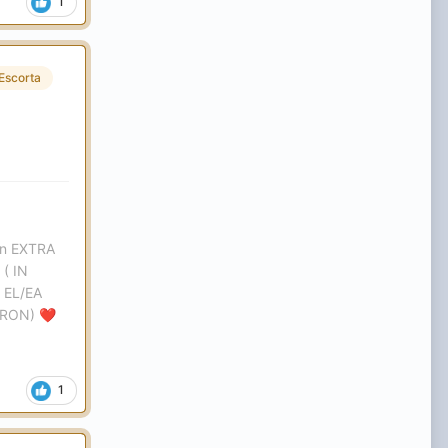
1
Escorta
ron EXTRA
( IN
 EL/EA
 RON)
❤️
1