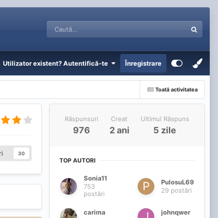
Utilizator existent? Autentifică-te
Înregistrare
Toată activitatea
Răspunsuri
Creat
Ultimul Răspuns
976
2 ani
5 zile
i
30
TOP AUTORI
Sonia11
PulosuL69
753
29 postări
postări
carima
johnqwer