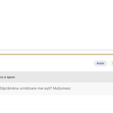
Autor
iku
a spus:
? Săptămâna următoare mai ești? Mulțumesc