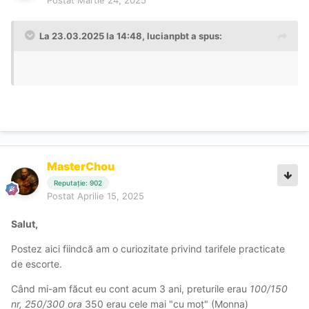
La 23.03.2025 la 14:48,
lucianpbt
a spus:
MasterChou
Reputație: 902
Postat
Aprilie 15, 2025
Salut,
Postez aici fiindcă am o curiozitate privind tarifele practicate
de escorte.
Când mi-am făcut eu cont acum 3 ani, preturile erau
100/150
nr,
250/300 ora
350 erau cele mai "cu moț" (Monna)