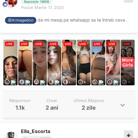
Reputație: 18608
Postat
Martie 17, 2025
da-mi mesaj pe whatsapp sa te întreb ceva .
@Armagedon
Răspunsuri
Creat
Ultimul Răspuns
1.1k
2 ani
2 zile
Ella_Escorta