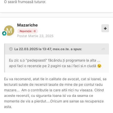
O seară frumoasă tuturor.
Mazariche
Reputație: -6
Postat
Martie 23, 2025
La 22.03.2025 la 13:47,
max.ce.te.
a spus:
Eu zic s.o "pedepsesti" făcându.ţi programare la alta ...
apoi faci o recenzie pe 2 pagini ca sa.i faci si.n ciudă
😉
Eu va recomand, atat tie in calitate de avocat, cat si Ioanei, sa
lecturati sutele de recenzii lasate de mine de pe contul radu
mazare... Am o contributie la care altii nici nu viseaza. Citind
aceste recenzii, cu siguranta Ioana isi va da seama ce
momente de vis a pierdut....Oricum are sanse sa recupereze
asta.