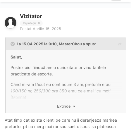
Vizitator
Reputație: 0
Postat
Aprilie 15, 2025
La 15.04.2025 la 9:10,
MasterChou
a spus:
Salut,
Postez aici fiindcă am o curiozitate privind tarifele
practicate de escorte.
Când mi-am făcut eu cont acum 3 ani, preturile erau
100/150 nr,
250/300 ora
350 erau cele mai "cu moț"
(Monna)
Extinde
În general o creștere de
66.6%
pe o perioada de 3 ani.
Da, înțeleg ca au fost ani mai complicați, dar în același
Atat timp cat exista clienti pe care nu ii deranjeaza marirea
timp
INS spune că în perioada 2020-2025 am înregistrat
preturilor pt ca merg mai rar sau sunt dispusi sa plateasca