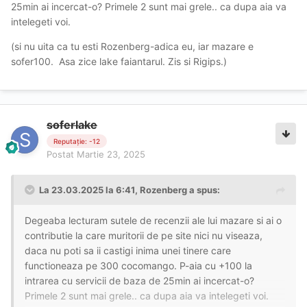
25min ai incercat-o? Primele 2 sunt mai grele.. ca dupa aia va
intelegeti voi.
(si nu uita ca tu esti Rozenberg-adica eu, iar mazare e
sofer100. Asa zice lake faiantarul. Zis si Rigips.)
soferlake
Reputație: -12
Postat
Martie 23, 2025
La 23.03.2025 la 6:41,
Rozenberg
a spus:
Degeaba lecturam sutele de recenzii ale lui mazare si ai o
contributie la care muritorii de pe site nici nu viseaza,
daca nu poti sa ii castigi inima unei tinere care
functioneaza pe 300 cocomango. P-aia cu +100 la
intrarea cu servicii de baza de 25min ai incercat-o?
Primele 2 sunt mai grele.. ca dupa aia va intelegeti voi.