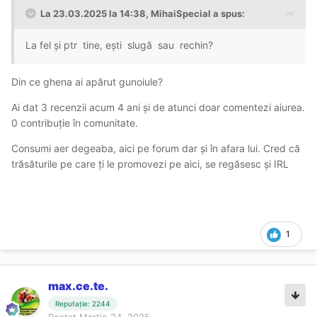
La 23.03.2025 la 14:38,
MihaiSpecial
a spus:
La fel și ptr tine, ești slugă sau rechin?
Din ce ghena ai apărut gunoiule?
Ai dat 3 recenzii acum 4 ani și de atunci doar comentezi aiurea.
0 contribuție în comunitate.
Consumi aer degeaba, aici pe forum dar și în afara lui. Cred că
trăsăturile pe care ți le promovezi pe aici, se regăsesc și IRL
1
max.ce.te.
Reputație: 2244
Postat
Martie 24, 2025