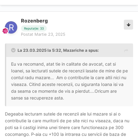
Rozenberg
Reputație: 33
Postat
Martie 23, 2025
La 23.03.2025 la 5:32,
Mazariche
a spus:
Eu va recomand, atat tie in calitate de avocat, cat si
Ioanei, sa lecturati sutele de recenzii lasate de mine de pe
contul radu mazare... Am o contributie la care altii nici nu
viseaza. Citind aceste recenzii, cu siguranta Ioana isi va
da seama ce momente de vis a pierdut....Oricum are
sanse sa recupereze asta.
Degeaba lecturam sutele de recenzii ale lui mazare si ai o
contributie la care muritorii de pe site nici nu viseaza, daca nu
poti sa ii castigi inima unei tinere care functioneaza pe 300
cocomango. P-aia cu +100 la intrarea cu servicii de baza de