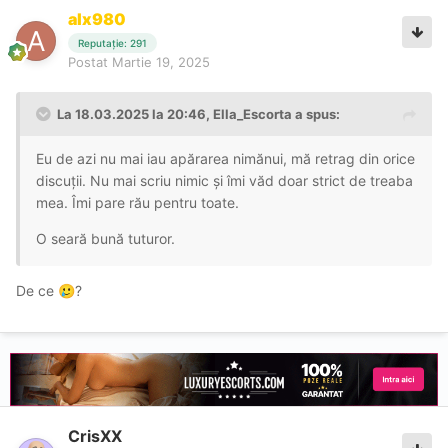
alx980
Reputație: 291
Postat
Martie 19, 2025
La 18.03.2025 la 20:46,
Ella_Escorta
a spus:
Eu de azi nu mai iau apărarea nimănui, mă retrag din orice
discuții. Nu mai scriu nimic și îmi văd doar strict de treaba
mea. Îmi pare rău pentru toate.
O seară bună tuturor.
De ce
?
🥲
CrisXX