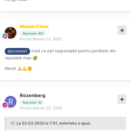
MasterChou
Reputație: 902
Postat
Martie 23, 2025
cred ca ești responsabil pentru jumătate din
@lucianpbt
reputația mea
🤣
Mersi!
🙏
💪
🫡
Rozenberg
Reputație: 33
Postat
Martie 23, 2025
La 23.03.2025 la 7:51,
soferlake
a spus: