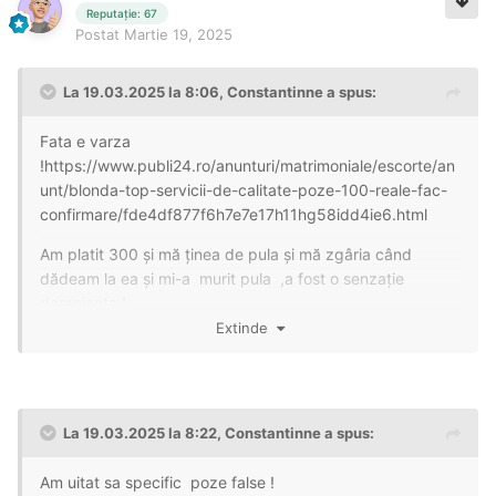
Reputație: 67
Postat
Martie 19, 2025
La 19.03.2025 la 8:06,
Constantinne
a spus:
Fata e varza
!
https://www.publi24.ro/anunturi/matrimoniale/escorte/an
unt/blonda-top-servicii-de-calitate-poze-100-reale-fac-
confirmare/fde4df877f6h7e7e17h11hg58idd4ie6.html
Am platit 300 și mă ținea de pula și mă zgâria când
dădeam la ea și mi-a murit pula ,a fost o senzație
deranjanta !
Extinde
Când am ajuns am făcut o igienizare și am stat maxim
30 minute !
La 19.03.2025 la 8:22,
Constantinne
a spus:
Din care un număr !
Am uitat sa specific poze false !
Iar la al doilea ceea ce v-am spus !