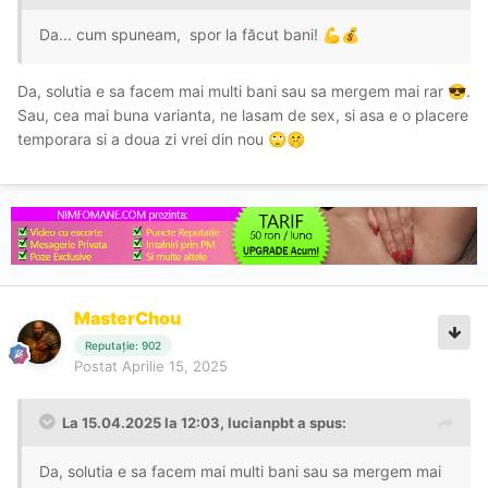
Da... cum spuneam, spor la făcut bani!
💪
💰
Da, solutia e sa facem mai multi bani sau sa mergem mai rar
.
😎
Sau, cea mai buna varianta, ne lasam de sex, si asa e o placere
temporara si a doua zi vrei din nou
🙄
🤫
MasterChou
Reputație: 902
Postat
Aprilie 15, 2025
La 15.04.2025 la 12:03,
lucianpbt
a spus:
Da, solutia e sa facem mai multi bani sau sa mergem mai