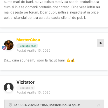
o creștere medie a prețurilor de 44.75%
sume mari de bani, nu va exista motiv sa scada preturile asa
cum si in alte domenii preturile doar cresc. Cine vrea ieftin nu
Drept urmare prețul escortelor a crescut cu
22.2%/an
,
mai gaseste pe forum. Doar publi, ieftin si neprotejat in orice
mai mult decât economia țării, inflație, etc.
colt al site-ului pentru ca asta cauta clientii de publi.
Sunt doar informații, dar eu cred că maxim până la
toamnă va fi 250 nr, la toate escortele...
Acum, întrebare pentru cei mai longevivi useri de pe
MasterChou
platformă:
Reputație: 902
Postat
Aprilie 15, 2025
A existat vreodată vre-un moment în care tarifele au
scăzut?
Da... cum spuneam, spor la făcut bani!
💪
💰
Spor la făcut bani! Escorte găsim!
Vizitator
Reputație: 0
Postat
Aprilie 15, 2025
La 15.04.2025 la 11:55,
MasterChou
a spus: