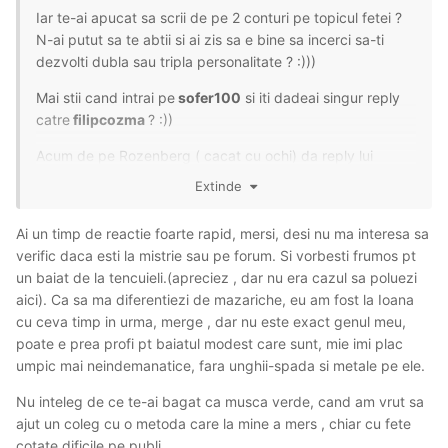
Iar te-ai apucat sa scrii de pe 2 conturi pe topicul fetei ?
N-ai putut sa te abtii si ai zis sa e bine sa incerci sa-ti
dezvolti dubla sau tripla personalitate ?
:)))
Mai stii cand intrai pe
sofer100
si iti dadeai singur reply
catre
filipcozma
?
:))
Acum de pe Rozenberg ( cacat cu ochi) da reply lui
Mazariche ( plin de cacat) de fapt aceeasi persoana
Extinde
deghizata
:)))
Ai un timp de reactie foarte rapid, mersi, desi nu ma interesa sa
Tot prost ai ramas...si ai o varsta ba tata...eu ti-am
verific daca esti la mistrie sau pe forum. Si vorbesti frumos pt
recomandat Buciumul, direct pe Socola te-as duce.
un baiat de la tencuieli.(apreciez , dar nu era cazul sa poluezi
Ai vreo 4 conturi pe aici, ai ajuns un...boschetar fara
aici). Ca sa ma diferentiezi de mazariche, eu am fost la Ioana
conturile albastre :))
cu ceva timp in urma, merge , dar nu este exact genul meu,
poate e prea profi pt baiatul modest care sunt, mie imi plac
Fa-ti numarul patetic in continuare pe aici.Nu fi prost, mai
umpic mai neindemanatice, fara unghii-spada si metale pe ele.
fa-ti si azi un cont, ca e tot duminica, esti odihnit sigur,
apropo, mai merge UBar ?
Nu inteleg de ce te-ai bagat ca musca verde, cand am vrut sa
ajut un coleg cu o metoda care la mine a mers , chiar cu fete
cotate dificile pe publi.