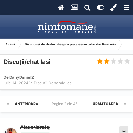
Acasă
Discutii si dezbateri despre piata escortelor din Romania
Esco
Discuții/chat Iasi
De
DanyDaniel2
Iulie 14, 2024
în
Discutii Generale Iasi
ANTERIOARĂ
Pagina 2 din 45
URMĂTOAREA
AlexaNdra1q