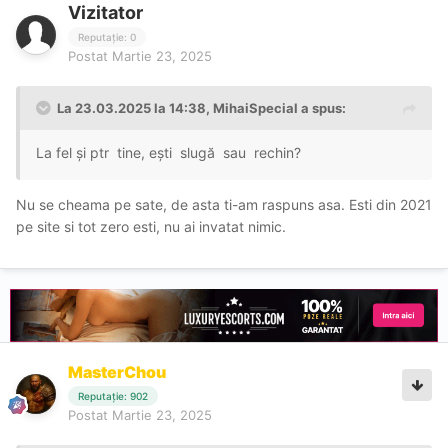
Vizitator
Reputație: 0
Postat
Martie 23, 2025
La 23.03.2025 la 14:38,
MihaiSpecial
a spus:
La fel și ptr tine, ești slugă sau rechin?
Nu se cheama pe sate, de asta ti-am raspuns asa. Esti din 2021
pe site si tot zero esti, nu ai invatat nimic.
MasterChou
Reputație: 902
Postat
Martie 23, 2025