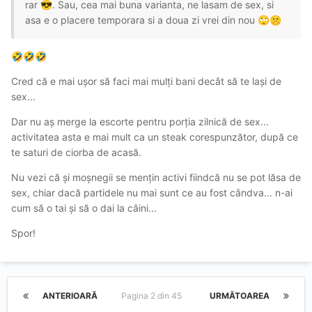
rar
. Sau, cea mai buna varianta, ne lasam de sex, si
😎
asa e o placere temporara si a doua zi vrei din nou
🙄
🤫
🤣
🤣
🤣
Cred că e mai ușor să faci mai mulți bani decât să te lași de
sex...
Dar nu aș merge la escorte pentru porția zilnică de sex...
activitatea asta e mai mult ca un steak corespunzător, după ce
te saturi de ciorba de acasă.
Nu vezi că și moșnegii se mențin activi fiindcă nu se pot lăsa de
sex, chiar dacă partidele nu mai sunt ce au fost cândva... n-ai
cum să o tai și să o dai la câini...
Spor!
ANTERIOARĂ
Pagina 2 din 45
URMĂTOAREA