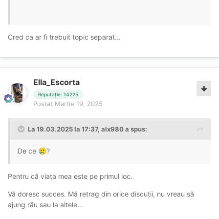
Mi-a murit pula !
Dar e pusă pe fuga !
Cred ca ar fi trebuit topic separat...
Nu va recomand ! 300 pentru o finalizare !!!!!
Ella_Escorta
Reputație: 14225
Postat
Martie 19, 2025
La 19.03.2025 la 17:37,
alx980
a spus:
De ce
?
🥲
Pentru că viața mea este pe primul loc.
Vă doresc succes. Mă retrag din orice discuții, nu vreau să
ajung rău sau la altele...