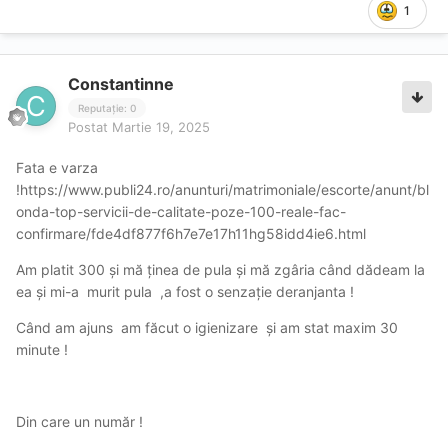
1
Constantinne
Reputație: 0
Postat
Martie 19, 2025
Fata e varza
!
https://www.publi24.ro/anunturi/matrimoniale/escorte/anunt/bl
onda-top-servicii-de-calitate-poze-100-reale-fac-
confirmare/fde4df877f6h7e7e17h11hg58idd4ie6.html
Am platit 300 și mă ținea de pula și mă zgâria când dădeam la
ea și mi-a murit pula ,a fost o senzație deranjanta !
Când am ajuns am făcut o igienizare și am stat maxim 30
minute !
Din care un număr !