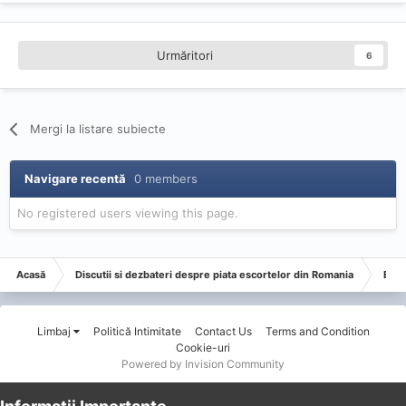
Urmăritori
6
Mergi la listare subiecte
Navigare recentă
0 members
No registered users viewing this page.
Acasă
Discutii si dezbateri despre piata escortelor din Romania
Esco
Limbaj
Politică Intimitate
Contact Us
Terms and Condition
Cookie-uri
Powered by Invision Community