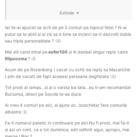
(si nu uita ca tu esti Rozenberg-adica eu, iar mazare e
sofer100. Asa zice lake faiantarul. Zis si Rigips.)
Extinde
Iar te-ai apucat sa scrii de pe 2 conturi pe topicul fetei ? N-ai
putut sa te abtii si ai zis sa e bine sa incerci sa-ti dezvolti dubla
sau tripla personalitate ?
:)))
Mai stii cand intrai pe
sofer100
si iti dadeai singur reply catre
filipcozma
?
:))
Acum de pe Rozenberg ( cacat cu ochi) da reply lui Mazariche
( plin de cacat) de fapt aceeasi persoana deghizata
:)))
Tot prost ai ramas...si ai o varsta ba tata...eu ti-am recomandat
Buciumul, direct pe Socola te-as duce.
Ai vreo 4 conturi pe aici, ai ajuns un...boschetar fara conturile
albastre :))
Fa-ti numarul patetic in continuare pe aici.Nu fi prost, mai fa-ti
si azi un cont, ca e tot duminica, esti odihnit sigur, apropo, mai
merge UBar ?