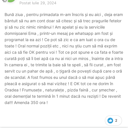
Postat
Iulie 29, 2024
Bună ziua , pentru primadata m-am înscris și eu aici , deja eram
bântuit să nu am cont doar să citesc și să trec pragurile fetelor
și să nu zic nimic nimănui ! Am apelat și eu la serviciile
domnișoarei Ema , printr-un mesaj pe whatsapp am fost și
programat la ea azi ! Ce pot să zic e ca am luat o ora cu de
toate ! Oral normal poziții etc , nici nu știu cum să mă exprim
aici ca să fie OK pentru voi ! Tot ce pot spune e ca fata e foarte
curată poți să îi bei apă ca nu ai nici un miros , înainte de a intra
în camera ei , te trimite la baie să te speli , să fii curat , am fost
servit cu un pahar de apă , o țigară de povești după care o oră
de scandal. A fost frumos eu unul dacă o să mai apuc până
pleacă e asigurat o să mai vizitez ! E OK tot ce ne dorim în
Oradea ! Frumusețe , naturalețe , pizda faină , cur șmecher ,
oral demențial te termină în 1 minut dacă nu reziști ! De revenit
da!!! Amenda 350 ora !
2