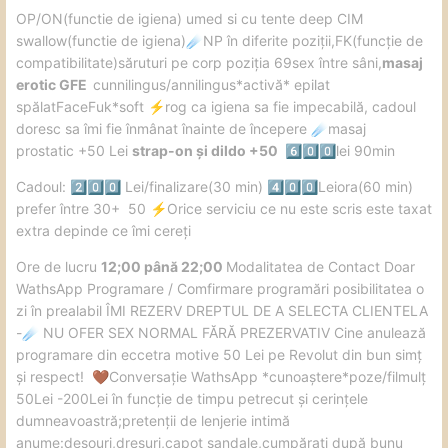
️OP/ON(functie de igiena) umed si cu tente deep CIM
swallow(functie de igiena)
NP în diferite poziții,FK(funcție de
☄️
compatibilitate)săruturi pe corp poziția 69sex între sâni,
masaj
erotic GFE
cunnilingus/annilingus*activă* epilat
spălatFaceFuk*soft
️rog ca igiena sa fie impecabilă, cadoul
⚡
doresc sa îmi fie înmânat înainte de începere
masaj
☄️
prostatic +50 Lei
strap-on și dildo +50
lei 90min
6️⃣
0️⃣
0️⃣
Cadoul:
Lei/finalizare(30 min)
Leiora(60 min)
2️⃣
0️⃣
0️⃣
4️⃣
0️⃣
0️⃣
prefer între 30+ 50
️Orice serviciu ce nu este scris este taxat
⚡
extra depinde ce îmi cereți
️Ore de lucru
12;00 până 22;00
Modalitatea de Contact Doar
WathsApp Programare / Comfirmare programări posibilitatea o
zi în prealabil ÎMI REZERV DREPTUL DE A SELECTA CLIENTELA
-
NU OFER SEX NORMAL FĂRĂ PREZERVATIV Cine anulează
☄️
programare din eccetra motive 50 Lei pe Revolut din bun simț
și respect!
Conversație WathsApp *cunoaștere*poze/filmulț
🤎
50Lei -200Lei în funcție de timpu petrecut și cerințele
dumneavoastră;pretenții de lenjerie intimă
anume:desouri,dresuri,capot sandale,cumpărați după bunu