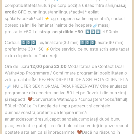
compatibilitate)săruturi pe corp poziția 69sex între sâni,
masaj
erotic GFE
cunnilingus/annilingus*activă* epilat
spălatFaceFuk*soft
️rog ca igiena sa fie impecabilă, cadoul
⚡
doresc sa îmi fie înmânat înainte de începere
masaj
☄️
prostatic +50 Lei
strap-on și dildo +50
lei 90min
6️⃣
0️⃣
0️⃣
Cadoul:
Lei/finalizare(30 min)
Leiora(60 min)
2️⃣
0️⃣
0️⃣
4️⃣
0️⃣
0️⃣
prefer între 30+ 50
️Orice serviciu ce nu este scris este taxat
⚡
extra depinde ce îmi cereți
️Ore de lucru
12;00 până 22;00
Modalitatea de Contact Doar
WathsApp Programare / Comfirmare programări posibilitatea o
zi în prealabil ÎMI REZERV DREPTUL DE A SELECTA CLIENTELA
-
NU OFER SEX NORMAL FĂRĂ PREZERVATIV Cine anulează
☄️
programare din eccetra motive 50 Lei pe Revolut din bun simț
și respect!
Conversație WathsApp *cunoaștere*poze/filmulț
🤎
50Lei -200Lei în funcție de timpu petrecut și cerințele
dumneavoastră;pretenții de lenjerie intimă
anume:desouri,dresuri,capot sandale,cumpărați după bunu
plac; evident le puteți lua când plecați;ce vedeți în poze recent
postate asta am ca și îmbrăcăminte;
Dacă nu răspund în
🤎