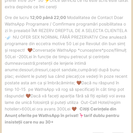
prefer între 30+ 50
️Orice serviciu ce nu este scris este taxat
⚡
extra depinde ce îmi cereți
️Ore de lucru
12;00 până 22;00
Modalitatea de Contact Doar
WathsApp Programare / Comfirmare programări posibilitatea o
zi în prealabil ÎMI REZERV DREPTUL DE A SELECTA CLIENTELA
-
NU OFER SEX NORMAL FĂRĂ PREZERVATIV Cine anulează
☄️
programare din eccetra motive 50 Lei pe Revolut din bun simț
și respect!
Conversație WathsApp *cunoaștere*poze/filmulț
🤎
50Lei -200Lei în funcție de timpu petrecut și cerințele
dumneavoastră;pretenții de lenjerie intimă
anume:desouri,dresuri,capot sandale,cumpărați după bunu
plac; evident le puteți lua când plecați;ce vedeți în poze recent
postate asta am ca și îmbrăcăminte;
Dacă nu răspund în
🤎
timp 10-15 pe WathsApp vă rog să specificați în cât timp pot
răspunde!
Dacă vă faceți apariția fără să fiți epilați voi avea
🤎
lame de unică folosință și puteți utiliza Out-Call Hotel/regim
hotelier>600Lei ora avans 300Lei
Citiți Cerințele din
🤎
Anunț oferite pe WathsApp în privat!
tarif dublu pentru
🦩
insisteții care nu au 30+