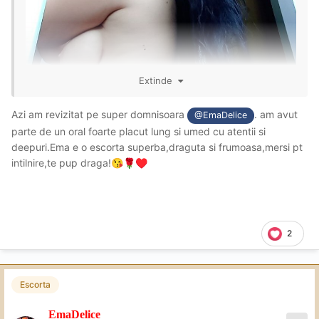
Extinde
Azi am revizitat pe super domnisoara
. am avut
@EmaDelice
parte de un oral foarte placut lung si umed cu atentii si
deepuri.Ema e o escorta superba,draguta si frumoasa,mersi pt
intilnire,te pup draga!
😘
🌹
♥️
2
Escorta
EmaDelice