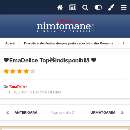
Acasă
Discutii si dezbateri despre piata escortelor din Romania
Esco
🤎EmaDelice Top🧸Indisponibilă 🤎
De
EmaDelice
Iulie 14, 2024
în
Escorte Oradea
ANTERIOARĂ
Pagina 4 din 31
URMĂTOAREA