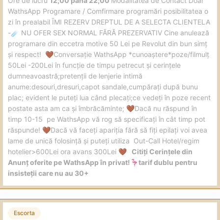
️Ore de lucru
12;00 până 22;00
Modalitatea de Contact Doar
WathsApp Programare / Comfirmare programări posibilitatea o
zi în prealabil ÎMI REZERV DREPTUL DE A SELECTA CLIENTELA
-
NU OFER SEX NORMAL FĂRĂ PREZERVATIV Cine anulează
☄️
programare din eccetra motive 50 Lei pe Revolut din bun simț
și respect!
Conversație WathsApp *cunoaștere*poze/filmulț
🤎
50Lei -200Lei în funcție de timpu petrecut și cerințele
dumneavoastră;pretenții de lenjerie intimă
anume:desouri,dresuri,capot sandale,cumpărați după bunu
plac; evident le puteți lua când plecați;ce vedeți în poze recent
postate asta am ca și îmbrăcăminte;
Dacă nu răspund în
🤎
timp 10-15 pe WathsApp vă rog să specificați în cât timp pot
răspunde!
Dacă vă faceți apariția fără să fiți epilați voi avea
🤎
lame de unică folosință și puteți utiliza Out-Call Hotel/regim
hotelier>600Lei ora avans 300Lei
Citiți Cerințele din
🤎
Anunț oferite pe WathsApp în privat!
tarif dublu pentru
🦩
insisteții care nu au 30+
Escorta