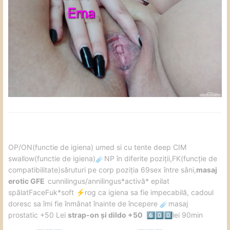
️OP/ON(functie de igiena) umed si cu tente deep CIM
swallow(functie de igiena)
NP în diferite poziții,FK(funcție de
☄️
compatibilitate)săruturi pe corp poziția 69sex între sâni,
masaj
erotic GFE
cunnilingus/annilingus*activă* epilat
spălatFaceFuk*soft
️rog ca igiena sa fie impecabilă, cadoul
⚡
doresc sa îmi fie înmânat înainte de începere
masaj
☄️
prostatic +50 Lei
strap-on și dildo +50
lei 90min
6️⃣
0️⃣
0️⃣