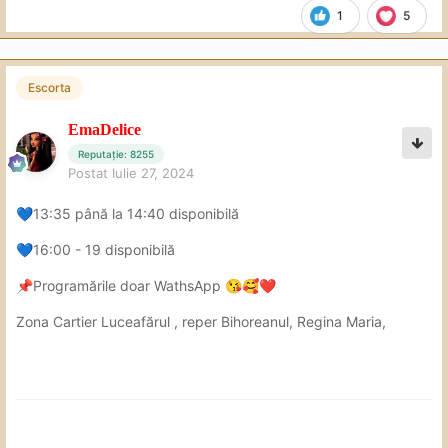
1
5
Escorta
EmaDelice
Reputație: 8255
Postat
Iulie 27, 2024
13:35 până la 14:40 disponibilă
💙
16:00 - 19 disponibilă
💙
Programările doar WathsApp
📌
😘
🥰
❤️
Zona Cartier Luceafărul , reper Bihoreanul, Regina Maria,