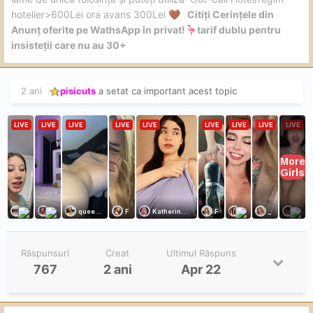
hotelier>600Lei ora avans 300Lei
Citiți Cerințele din
🤎
Anunț oferite pe WathsApp în privat!
tarif dublu pentru
🦩
insisteții care nu au 30+
2 ani
pisicuts
a setat ca important acest topic
Răspunsuri
Creat
Ultimul Răspuns
767
2 ani
Apr 22