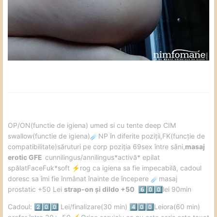
️OP/ON(functie de igiena) umed si cu tente deep CIM
swallow(functie de igiena)
NP în diferite poziții,FK(funcție de
☄️
compatibilitate)săruturi pe corp poziția 69sex între sâni,
masaj
erotic GFE
cunnilingus/annilingus*activă* epilat
spălatFaceFuk*soft
️rog ca igiena sa fie impecabilă, cadoul
⚡
doresc sa îmi fie înmânat înainte de începere
masaj
☄️
prostatic +50 Lei
strap-on și dildo +50
lei 90min
6️⃣
0️⃣
0️⃣
Cadoul:
Lei/finalizare(30 min)
Leiora(60 min)
2️⃣
0️⃣
0️⃣
4️⃣
0️⃣
0️⃣