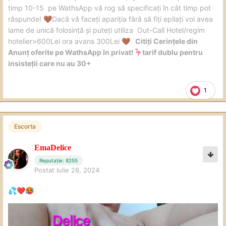
timp 10-15 pe WathsApp vă rog să specificați în cât timp pot
răspunde!
Dacă vă faceți apariția fără să fiți epilați voi avea
🤎
lame de unică folosință și puteți utiliza Out-Call Hotel/regim
hotelier>600Lei ora avans 300Lei
Citiți Cerințele din
🤎
Anunț oferite pe WathsApp în privat!
tarif dublu pentru
🦩
insisteții care nu au 30+
1
Escorta
EmaDelice
Reputație: 8255
Postat
Iulie 28, 2024
💦
❤️
🥵