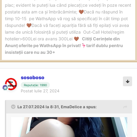
plac; evident le puteți lua când plecați;ce vedeți în poze recent
postate asta am ca și îmbrăcăminte;
Dacă nu răspund în
🤎
timp 10-15 pe WathsApp vă rog să specificați în cât timp pot
răspunde!
Dacă vă faceți apariția fără să fiți epilați voi avea
🤎
lame de unică folosință și puteți utiliza Out-Call Hotel/regim
hotelier>600Lei ora avans 300Lei
Citiți Cerințele din
🤎
Anunț oferite pe WathsApp în privat!
tarif dublu pentru
🦩
insisteții care nu au 30+
sosoboso
Reputație: 1990
Postat
Iulie 27, 2024
La 27.07.2024 la 8:31,
EmaDelice
a spus: