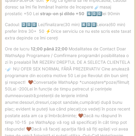
spălatFaceFuk*soft
️rog ca igiena sa fie impecabilă, cadoul
⚡
doresc sa îmi fie înmânat înainte de începere
masaj
☄️
prostatic +50 Lei
strap-on și dildo +50
lei 90min
6️⃣
0️⃣
0️⃣
Cadoul:
Lei/finalizare(30 min)
Leiora(60 min)
2️⃣
0️⃣
0️⃣
4️⃣
0️⃣
0️⃣
prefer între 30+ 50
️Orice serviciu ce nu este scris este taxat
⚡
extra depinde ce îmi cereți
️Ore de lucru
12;00 până 22;00
Modalitatea de Contact Doar
WathsApp Programare / Comfirmare programări posibilitatea o
zi în prealabil ÎMI REZERV DREPTUL DE A SELECTA CLIENTELA
-
NU OFER SEX NORMAL FĂRĂ PREZERVATIV Cine anulează
☄️
programare din eccetra motive 50 Lei pe Revolut din bun simț
și respect!
Conversație WathsApp *cunoaștere*poze/filmulț
🤎
50Lei -200Lei în funcție de timpu petrecut și cerințele
dumneavoastră;pretenții de lenjerie intimă
anume:desouri,dresuri,capot sandale,cumpărați după bunu
plac; evident le puteți lua când plecați;ce vedeți în poze recent
postate asta am ca și îmbrăcăminte;
Dacă nu răspund în
🤎
timp 10-15 pe WathsApp vă rog să specificați în cât timp pot
răspunde!
Dacă vă faceți apariția fără să fiți epilați voi avea
🤎
lame de unică folosință și puteți utiliza Out-Call Hotel/regim