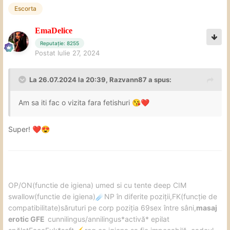
Escorta
EmaDelice
Reputație: 8255
Postat
Iulie 27, 2024
La 26.07.2024 la 20:39,
Razvann87
a spus:
Am sa iti fac o vizita fara fetishuri
😘
❤️
Super!
❤️
😍
️OP/ON(functie de igiena) umed si cu tente deep CIM
swallow(functie de igiena)
NP în diferite poziții,FK(funcție de
☄️
compatibilitate)săruturi pe corp poziția 69sex între sâni,
masaj
erotic GFE
cunnilingus/annilingus*activă* epilat