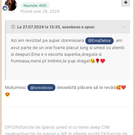
Reputație: 8255
Postat
Iulie 28, 2024
La 27.07.2024 la 13:25,
sosoboso
a spus:
Azi am revizitat pe super domnisoara
. am
@EmaDelice
avut parte de un oral foarte placut lung si umed cu atentii
si deepuri.Ema e o escorta superba,draguta si
frumoasa,mersi pt intilnire,te pup draga!
😘
🌹
♥️
Mulțumesc
deosebită plăcere să te revăd
🥰
❤️
@sosoboso
😍
️OP/ON(functie de igiena) umed si cu tente deep CIM
swallow(functie de igiena)
NP în diferite poziții,FK(funcție de
☄️