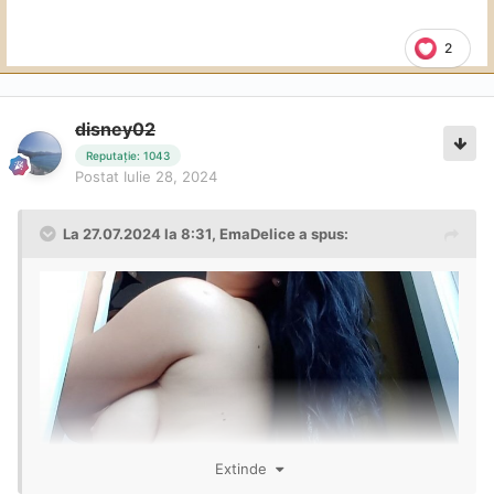
2
disney02
Reputație: 1043
Postat
Iulie 28, 2024
La 27.07.2024 la 8:31,
EmaDelice
a spus:
Extinde