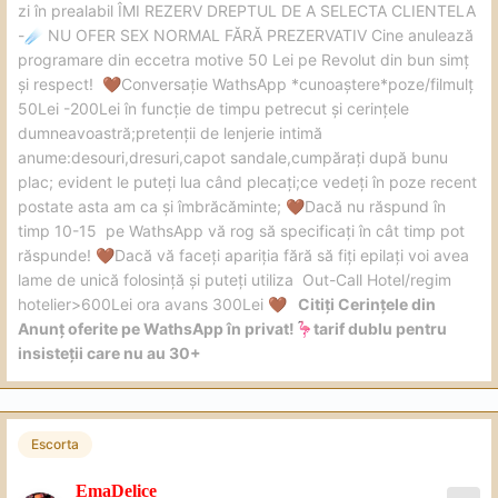
zi în prealabil ÎMI REZERV DREPTUL DE A SELECTA CLIENTELA
-
NU OFER SEX NORMAL FĂRĂ PREZERVATIV Cine anulează
☄️
programare din eccetra motive 50 Lei pe Revolut din bun simț
și respect!
Conversație WathsApp *cunoaștere*poze/filmulț
🤎
50Lei -200Lei în funcție de timpu petrecut și cerințele
dumneavoastră;pretenții de lenjerie intimă
anume:desouri,dresuri,capot sandale,cumpărați după bunu
plac; evident le puteți lua când plecați;ce vedeți în poze recent
postate asta am ca și îmbrăcăminte;
Dacă nu răspund în
🤎
timp 10-15 pe WathsApp vă rog să specificați în cât timp pot
răspunde!
Dacă vă faceți apariția fără să fiți epilați voi avea
🤎
lame de unică folosință și puteți utiliza Out-Call Hotel/regim
hotelier>600Lei ora avans 300Lei
Citiți Cerințele din
🤎
Anunț oferite pe WathsApp în privat!
tarif dublu pentru
🦩
insisteții care nu au 30+
Escorta
EmaDelice