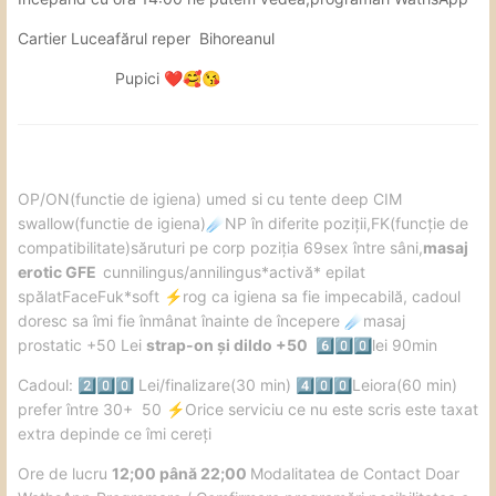
Cartier Luceafărul reper Bihoreanul
Pupici
❤️
🥰
😘
️OP/ON(functie de igiena) umed si cu tente deep CIM
swallow(functie de igiena)
NP în diferite poziții,FK(funcție de
☄️
compatibilitate)săruturi pe corp poziția 69sex între sâni,
masaj
erotic GFE
cunnilingus/annilingus*activă* epilat
spălatFaceFuk*soft
️rog ca igiena sa fie impecabilă, cadoul
⚡
doresc sa îmi fie înmânat înainte de începere
masaj
☄️
prostatic +50 Lei
strap-on și dildo +50
lei 90min
6️⃣
0️⃣
0️⃣
Cadoul:
Lei/finalizare(30 min)
Leiora(60 min)
2️⃣
0️⃣
0️⃣
4️⃣
0️⃣
0️⃣
prefer între 30+ 50
️Orice serviciu ce nu este scris este taxat
⚡
extra depinde ce îmi cereți
️Ore de lucru
12;00 până 22;00
Modalitatea de Contact Doar