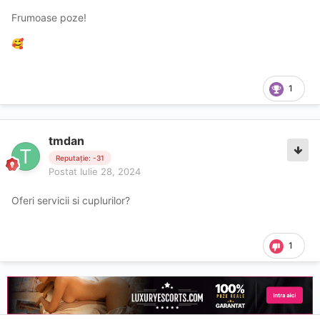
Frumoase poze!
🥰
1
tmdan
Reputație: -31
Postat
Iulie 28, 2024
Oferi servicii si cuplurilor?
1