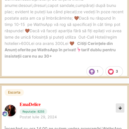
anume:desouri,dresuri,capot sandale,cumpărați după bunu
plac; evident le puteți lua când plecați;ce vedeți în poze recent
postate asta am ca și îmbrăcăminte;
Dacă nu răspund în
🤎
timp 10-15 pe WathsApp vă rog să specificați în cât timp pot
răspunde!
Dacă vă faceți apariția fără să fiți epilați voi avea
🤎
lame de unică folosință și puteți utiliza Out-Call Hotel/regim
hotelier>600Lei ora avans 300Lei
Citiți Cerințele din
🤎
Anunț oferite pe WathsApp în privat!
tarif dublu pentru
🦩
insisteții care nu au 30+
1
3
Escorta
EmaDelice
Reputație: 8255
Postat
Iulie 29, 2024
Începând cu ora 14:00 ne putem vedea,programări WathsApp