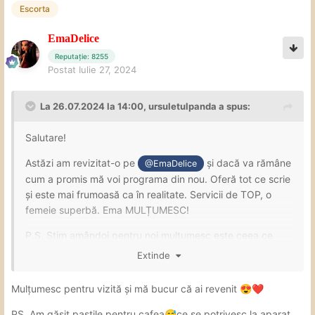
Escorta
EmaDelice
Reputație: 8255
Postat
Iulie 27, 2024
La 26.07.2024 la 14:00,
ursuletulpanda
a spus:
Salutare!
Astăzi am revizitat-o pe
și dacă va rămâne
@EmaDelice
cum a promis mă voi programa din nou. Oferă tot ce scrie
și este mai frumoasă ca în realitate. Servicii de TOP, o
femeie superbă. Ema MULȚUMESC!
P.S. Știm amândoi pentru noi mulțumesc este ceea ce
înseamnă. Recunoștință și satisfacție. Te pup!
Extinde
Mulțumesc pentru vizită și mă bucur că ai revenit
😍
❤️
PS. Am găsit pastile pentru cafea
ce se potrivesc la aparat
😅