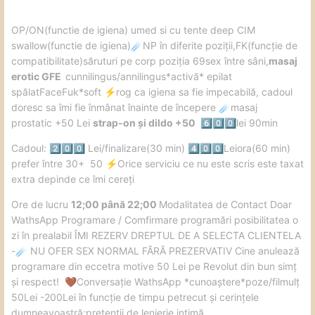
️OP/ON(functie de igiena) umed si cu tente deep CIM
swallow(functie de igiena)
NP în diferite poziții,FK(funcție de
☄️
compatibilitate)săruturi pe corp poziția 69sex între sâni,
masaj
erotic GFE
cunnilingus/annilingus*activă* epilat
spălatFaceFuk*soft
️rog ca igiena sa fie impecabilă, cadoul
⚡
doresc sa îmi fie înmânat înainte de începere
masaj
☄️
prostatic +50 Lei
strap-on și dildo +50
lei 90min
6️⃣
0️⃣
0️⃣
Cadoul:
Lei/finalizare(30 min)
Leiora(60 min)
2️⃣
0️⃣
0️⃣
4️⃣
0️⃣
0️⃣
prefer între 30+ 50
️Orice serviciu ce nu este scris este taxat
⚡
extra depinde ce îmi cereți
️Ore de lucru
12;00 până 22;00
Modalitatea de Contact Doar
WathsApp Programare / Comfirmare programări posibilitatea o
zi în prealabil ÎMI REZERV DREPTUL DE A SELECTA CLIENTELA
-
NU OFER SEX NORMAL FĂRĂ PREZERVATIV Cine anulează
☄️
programare din eccetra motive 50 Lei pe Revolut din bun simț
și respect!
Conversație WathsApp *cunoaștere*poze/filmulț
🤎
50Lei -200Lei în funcție de timpu petrecut și cerințele
dumneavoastră;pretenții de lenjerie intimă