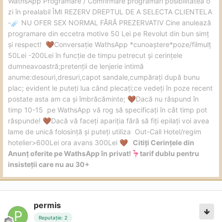
WathsApp Programare / Comfirmare programări posibilitatea o
zi în prealabil ÎMI REZERV DREPTUL DE A SELECTA CLIENTELA
-
NU OFER SEX NORMAL FĂRĂ PREZERVATIV Cine anulează
☄️
programare din eccetra motive 50 Lei pe Revolut din bun simț
și respect!
Conversație WathsApp *cunoaștere*poze/filmulț
🤎
50Lei -200Lei în funcție de timpu petrecut și cerințele
dumneavoastră;pretenții de lenjerie intimă
anume:desouri,dresuri,capot sandale,cumpărați după bunu
plac; evident le puteți lua când plecați;ce vedeți în poze recent
postate asta am ca și îmbrăcăminte;
Dacă nu răspund în
🤎
timp 10-15 pe WathsApp vă rog să specificați în cât timp pot
răspunde!
Dacă vă faceți apariția fără să fiți epilați voi avea
🤎
lame de unică folosință și puteți utiliza Out-Call Hotel/regim
hotelier>600Lei ora avans 300Lei
Citiți Cerințele din
🤎
Anunț oferite pe WathsApp în privat!
tarif dublu pentru
🦩
insisteții care nu au 30+
permis
Reputație: 2