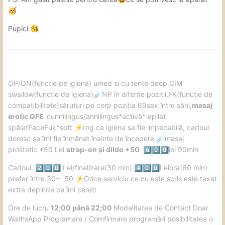
🥳
Pupici
😘
️OP/ON(functie de igiena) umed si cu tente deep CIM
swallow(functie de igiena)
NP în diferite poziții,FK(funcție de
☄️
compatibilitate)săruturi pe corp poziția 69sex între sâni,
masaj
erotic GFE
cunnilingus/annilingus*activă* epilat
spălatFaceFuk*soft
️rog ca igiena sa fie impecabilă, cadoul
⚡
doresc sa îmi fie înmânat înainte de începere
masaj
☄️
prostatic +50 Lei
strap-on și dildo +50
lei 90min
6️⃣
0️⃣
0️⃣
Cadoul:
Lei/finalizare(30 min)
Leiora(60 min)
2️⃣
0️⃣
0️⃣
4️⃣
0️⃣
0️⃣
prefer între 30+ 50
️Orice serviciu ce nu este scris este taxat
⚡
extra depinde ce îmi cereți
️Ore de lucru
12;00 până 22;00
Modalitatea de Contact Doar
WathsApp Programare / Comfirmare programări posibilitatea o