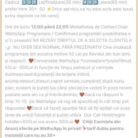
Cadoul:
Lei/finalizare(30 min)
Leiora(60 min)
2️⃣
0️⃣
0️⃣
4️⃣
0️⃣
0️⃣
prefer între 30+ 50
️Orice serviciu ce nu este scris este taxat
⚡
extra depinde ce îmi cereți
️Ore de lucru
12;00 până 22;00
Modalitatea de Contact Doar
WathsApp Programare / Comfirmare programări posibilitatea o
zi în prealabil ÎMI REZERV DREPTUL DE A SELECTA CLIENTELA
-
NU OFER SEX NORMAL FĂRĂ PREZERVATIV Cine anulează
☄️
programare din eccetra motive 50 Lei pe Revolut din bun simț
și respect!
Conversație WathsApp *cunoaștere*poze/filmulț
🤎
50Lei -200Lei în funcție de timpu petrecut și cerințele
dumneavoastră;pretenții de lenjerie intimă
anume:desouri,dresuri,capot sandale,cumpărați după bunu
plac; evident le puteți lua când plecați;ce vedeți în poze recent
postate asta am ca și îmbrăcăminte;
Dacă nu răspund în
🤎
timp 10-15 pe WathsApp vă rog să specificați în cât timp pot
răspunde!
Dacă vă faceți apariția fără să fiți epilați voi avea
🤎
lame de unică folosință și puteți utiliza Out-Call Hotel/regim
hotelier>600Lei ora avans 300Lei
Citiți Cerințele din
🤎
Anunț oferite pe WathsApp în privat!
tarif dublu pentru
🦩
insisteții care nu au 30+