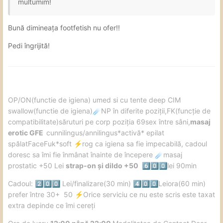
multumim!
Bună dimineața footfetish nu ofer!!
Pedi îngrijită!
️OP/ON(functie de igiena) umed si cu tente deep CIM
swallow(functie de igiena)
NP în diferite poziții,FK(funcție de
☄️
compatibilitate)săruturi pe corp poziția 69sex între sâni,
masaj
erotic GFE
cunnilingus/annilingus*activă* epilat
spălatFaceFuk*soft
️rog ca igiena sa fie impecabilă, cadoul
⚡
doresc sa îmi fie înmânat înainte de începere
masaj
☄️
prostatic +50 Lei
strap-on și dildo +50
lei 90min
6️⃣
0️⃣
0️⃣
Cadoul:
Lei/finalizare(30 min)
Leiora(60 min)
2️⃣
0️⃣
0️⃣
4️⃣
0️⃣
0️⃣
prefer între 30+ 50
️Orice serviciu ce nu este scris este taxat
⚡
extra depinde ce îmi cereți