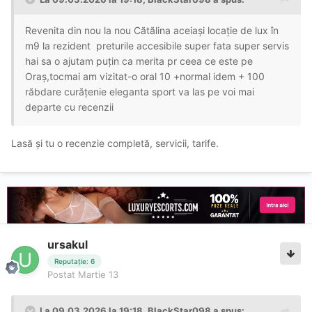
Revenita din nou la nou Cătălina aceiași locație de lux în
m9 la rezident preturile accesibile super fata super servis
hai sa o ajutam puțin ca merita pr ceea ce este pe
Oraș,tocmai am vizitat-o oral 10 +normal idem + 100
răbdare curățenie eleganta sport va las pe voi mai
departe cu recenzii
Lasă și tu o recenzie completă, servicii, tarife.
ursakul
Reputație: 6
Postat
Martie 13
La 09.03.2026 la 19:18,
BlackStar098
a spus: