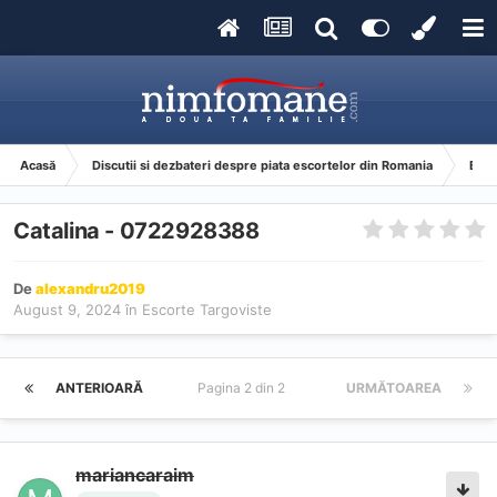
Acasă
Discutii si dezbateri despre piata escortelor din Romania
Esco
Catalina - 0722928388
De
alexandru2019
August 9, 2024
în
Escorte Targoviste
ANTERIOARĂ
Pagina 2 din 2
URMĂTOAREA
mariancaraim