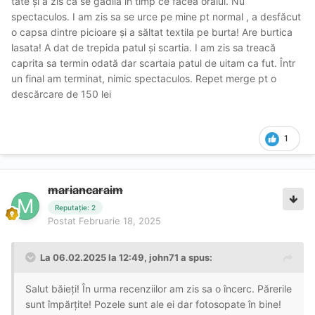
tate și a zis ca se gâdila în timp ce făcea oralul. Nu
spectaculos. I am zis sa se urce pe mine pt normal , a desfăcut
o capsa dintre picioare și a săltat textila pe burta! Are burtica
lasata! A dat de trepida patul și scartia. I am zis sa treacă
caprita sa termin odată dar scartaia patul de uitam ca fut. Într
un final am terminat, nimic spectaculos. Repet merge pt o
descărcare de 150 lei
1
mariancaraim
Reputație: 2
Postat
Februarie 18, 2025
La 06.02.2025 la 12:49,
john71
a spus:
Salut băieți! În urma recenziilor am zis sa o încerc. Părerile
sunt împărțite! Pozele sunt ale ei dar fotosopate în bine!