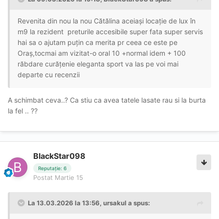
Revenita din nou la nou Cătălina aceiași locație de lux în
m9 la rezident preturile accesibile super fata super servis
hai sa o ajutam puțin ca merita pr ceea ce este pe
Oraș,tocmai am vizitat-o oral 10 +normal idem + 100
răbdare curățenie eleganta sport va las pe voi mai
departe cu recenzii
A schimbat ceva..? Ca stiu ca avea tatele lasate rau si la burta
la fel .. ??
BlackStar098
Reputație: 6
Postat
Martie 15
La 13.03.2026 la 13:56,
ursakul
a spus: