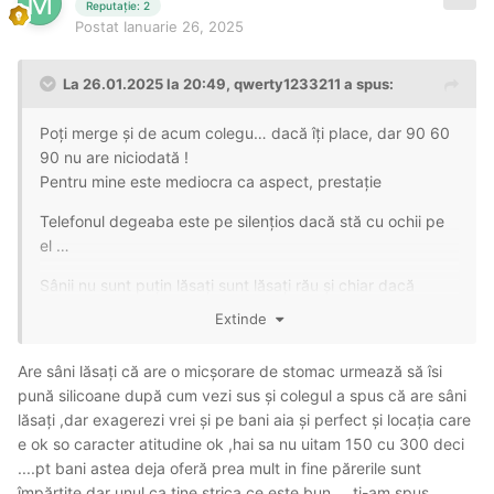
Reputație: 2
Postat
Ianuarie 26, 2025
La 26.01.2025 la 20:49,
qwerty1233211
a spus:
Poți merge și de acum colegu… dacă îți place, dar 90 60
90 nu are niciodată !
Pentru mine este mediocra ca aspect, prestație
Telefonul degeaba este pe silențios dacă stă cu ochii pe
el …
Sânii nu sunt puțin lăsați sunt lăsați rău și chiar dacă
susțin ca nu este așan are burta. Nu are nimic wow așa
Extinde
cum o promovezi tu!
Are sâni lăsați că are o micșorare de stomac urmează să îsi
pună silicoane după cum vezi sus și colegul a spus că are sâni
lăsați ,dar exagerezi vrei și pe bani aia și perfect și locația care
e ok so caracter atitudine ok ,hai sa nu uitam 150 cu 300 deci
....pt bani astea deja oferă prea mult in fine părerile sunt
împărțite dar unul ca tine strica ce este bun.... ți-am spus