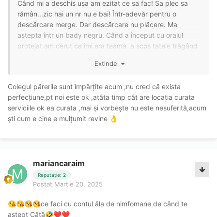
Când mi a deschis ușa am ezitat ce sa fac! Sa plec sa
rămân...zic hai un nr nu e bai! Într-adevăr pentru o
descărcare merge. Dar descărcare nu plăcere. Ma
aștepta într un bady negru. Când a început cu oralul
protejat am cerut ca îmi era teama a scos tatele trăgând
badyul sub ele. Lăsate. Am zis sa o mângâi pe tate și a
Extinde
zis ca se gâdila în timp ce făcea oralul. Nu spectaculos. I
am zis sa se urce pe mine pt normal , a desfăcut o capsa
Colegul părerile sunt împărțite acum ,nu cred că exista
dintre picioare și a săltat textila pe burta! Are burtica
perfecțiune,pt noi este ok ,atâta timp cât are locația curata
lasata! A dat de trepida patul și scartia. I am zis sa treacă
serviciile ok ea curata ,mai și vorbește nu este nesuferită,acum
caprita sa termin odată dar scartaia patul de uitam ca fut.
ști cum e cine e mulțumit revine
👌
Într un final am terminat, nimic spectaculos. Repet merge
pt o descărcare de 150 lei
mariancaraim
Reputație: 2
Postat
Martie 20, 2025
ce faci cu contul ăla de nimfomane de când te
😘
😘
😘
😘
aștept Câtă
🤣
❤️
❤️