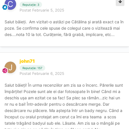
Reputație: 3
Postat
Februarie 5, 2025
Salut băieți. Am vizitat-o astăzi pe Cătălina și arată exact ca în
poze. Se confirma cele spuse de colegul care o vizitează mai
des....nota 10 la tot. Curățenie, fără grabă, implicare, etc...
john71
Reputație: 157
Postat
Februarie 6, 2025
Salut băieți! În urma recenziilor am zis sa o încerc. Părerile sunt
împărțite! Pozele sunt ale ei dar fotosopate în bine! Când mi a
deschis ușa am ezitat ce sa fac! Sa plec sa rămân...zic hai un
nr nu e bai! Într-adevăr pentru o descărcare merge. Dar
descărcare nu plăcere. Ma aștepta într un bady negru. Când a
început cu oralul protejat am cerut ca îmi era teama a scos
tatele trăgând badyul sub ele. Lăsate. Am zis sa o mângâi pe