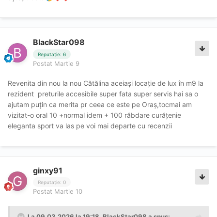
BlackStar098
Reputație: 6
Postat
Martie 9
Revenita din nou la nou Cătălina aceiași locație de lux în m9 la
rezident preturile accesibile super fata super servis hai sa o
ajutam puțin ca merita pr ceea ce este pe Oraș,tocmai am
vizitat-o oral 10 +normal idem + 100 răbdare curățenie
eleganta sport va las pe voi mai departe cu recenzii
ginxy91
Reputație: 0
Postat
Martie 10
La 09.03.2026 la 19:18,
BlackStar098
a spus: