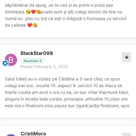
săptămânal da ajung ,sa te vad și eu printr-o poza așa
dimineața
poate sunt și alți colegi dornici de tine nu
😘
❤️
😘
numai eu ,știm cu toți că ești o drăguță o frumoasa cu servicii
de calitate
❤️
😘
BlackStar098
Reputație: 6
Postat
Februarie 2, 2025
Salut băieți eu o vizitez pe Cătălina a 3 oara citez ce spun
colegi mai sus...locatie 10..aspect 9..servicii 10 se misca ok
foarte curata am avut o ora cu ea, un suc chiar împreună băut,
singura în locație baie curata ,prosoape ,atitudine 10,citez ora
este ora o finalizare plus pauza suc țigară,iarăși finalizare, spor
CristiMoro