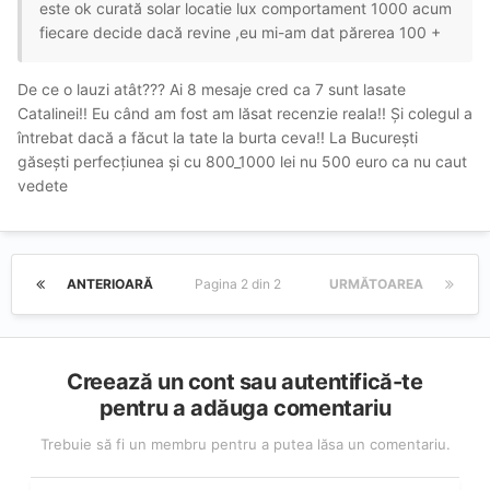
este ok curată solar locatie lux comportament 1000 acum
fiecare decide dacă revine ,eu mi-am dat părerea 100 +
De ce o lauzi atât??? Ai 8 mesaje cred ca 7 sunt lasate
Catalinei!! Eu când am fost am lăsat recenzie reala!! Și colegul a
întrebat dacă a făcut la tate la burta ceva!! La București
găsești perfecțiunea și cu 800_1000 lei nu 500 euro ca nu caut
vedete
ANTERIOARĂ
Pagina 2 din 2
URMĂTOAREA
Creează un cont sau autentifică-te
pentru a adăuga comentariu
Trebuie să fi un membru pentru a putea lăsa un comentariu.