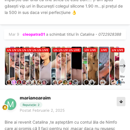
găsești vip.uri in București colegul silicone 1.90 m...și prețul de
la 500 in sus daca vrei perfecțiune
👌
Mar 9
cleopatra01
a schimbat titlul în
Catalina - 0722928388
mariancaraim
Reputație: 2
Postat
Februarie 2, 2025
Bine ai revenit Catalina ,te așteptăm cu contul ăla de Nimfo
care ai promis că îl faci pentru noi ,macar daca nu reușesc