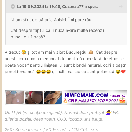
La 19.09.2024 la 19:45,
Cozonac77
a spus:
N-am știut de pățania Anisiei. Îmi pare rău.
Cât despre faptul că Irinuca n-are multe recenzii
bune...cui îi pasă?
A trecut
și tot am mai vizitat Bucureștiul
. Cât despre
😂
🙈
acest lucru cum a menționat domnul “că orice fată de etnie se
poate vopsi” pentru liniștea lui sunt blondă natural, ochi albaștri
și moldoveancă
și mulți mai zic ca sunt poloneză
😂
😂
😂
😂
❤️
Oral P/N (în funcție de igienă), Normal doar protejat
! FK,
🙅‍♀️
diferite poziții, deeptroath, COB, footjob, lins biluțe!
250- 30 de minute / 500- o oră / CIM-100 extra