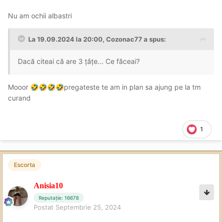
Nu am ochii albastri
La 19.09.2024 la 20:00,
Cozonac77
a spus:
Dacă citeai că are 3 țâțe... Ce făceai?
Mooor
pregateste te am in plan sa ajung pe la tm
🤣
🤣
🤣
🤣
curand
1
Escorta
Anisia10
Reputație: 16678
Postat
Septembrie 25, 2024