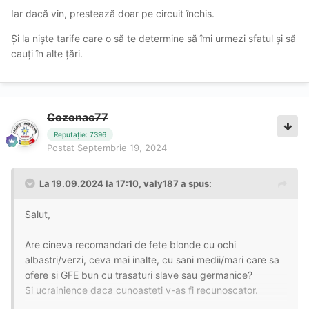
Iar dacă vin, prestează doar pe circuit închis.
Și la niște tarife care o să te determine să îmi urmezi sfatul și să
cauți în alte țări.
Cozonac77
Reputație: 7396
Postat
Septembrie 19, 2024
La 19.09.2024 la 17:10,
valy187
a spus:
Salut,
Are cineva recomandari de fete blonde cu ochi
albastri/verzi, ceva mai inalte, cu sani medii/mari care sa
ofere si GFE bun cu trasaturi slave sau germanice?
Si ucrainience daca cunoasteti v-as fi recunoscator.