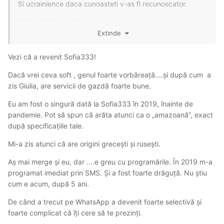
Si ucrainience daca cunoasteti v-as fi recunoscator.
Preferabil in zona Bucuresti.
Extinde
Vezi că a revenit Sofia333!
Dacă vrei ceva soft , genul foarte vorbăreață....și după cum a
zis Giulia, are servicii de gazdă foarte bune.
Eu am fost o singură dată la Sofia333 în 2019, înainte de
pandemie. Pot să spun că arăta atunci ca o „amazoană”, exact
după specificațiile tale.
Mi-a zis atunci că are origini grecești și rusești.
Aș mai merge și eu, dar ....e greu cu programările. În 2019 m-a
programat imediat prin SMS. Și a fost foarte drăguță. Nu știu
cum e acum, după 5 ani.
De când a trecut pe WhatsApp a devenit foarte selectivă și
foarte complicat că îți cere să te prezinți.