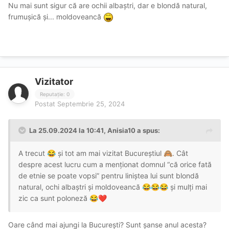
Nu mai sunt sigur că are ochii albaștri, dar e blondă natural,
frumușică și... moldoveancă
Vizitator
Reputație: 0
Postat
Septembrie 25, 2024
La 25.09.2024 la 10:41,
Anisia10
a spus:
A trecut
și tot am mai vizitat Bucureștiul
. Cât
😂
🙈
despre acest lucru cum a menționat domnul “că orice fată
de etnie se poate vopsi” pentru liniștea lui sunt blondă
natural, ochi albaștri și moldoveancă
și mulți mai
😂
😂
😂
zic ca sunt poloneză
😂
❤️
Oare când mai ajungi la București? Sunt șanse anul acesta?