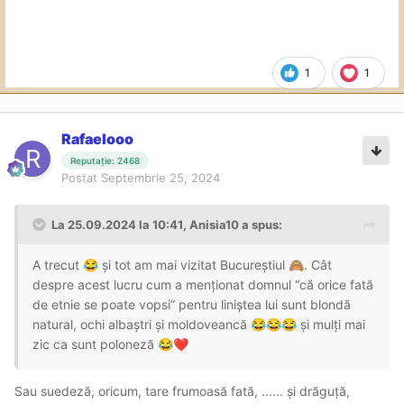
1
1
Rafaelooo
Reputație: 2468
Postat
Septembrie 25, 2024
La 25.09.2024 la 10:41,
Anisia10
a spus:
A trecut
și tot am mai vizitat Bucureștiul
. Cât
😂
🙈
despre acest lucru cum a menționat domnul “că orice fată
de etnie se poate vopsi” pentru liniștea lui sunt blondă
natural, ochi albaștri și moldoveancă
și mulți mai
😂
😂
😂
zic ca sunt poloneză
😂
❤️
Sau suedeză, oricum, tare frumoasă fată, ...... și drăguță,