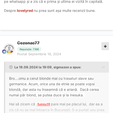
pe whatsapp și a zis că e prima și ultima ei vizită în capitală.
Despre
lovelyred
nu prea sunt așa multe recenzii bune.
Cozonac77
Reputație: 7396
Postat
Septembrie 19, 2024
La 19.09.2024 la 19:09,
sigmazon
a spus:
Bro....omu a cerut blonde mai cu
trasaturi slave sau
germanice. Acum, orice una de etnie se poate vopsi
blondă, dar asta nu înseamnă că e ariană. Dacă cerea
numai păr blond, se putea duce și la Inesuka.
Hai să zicem că
pare mai pe placul lui, dar ea a
Anisia10
zis că nu se mai întoarce în București. S-a purtat unu prea