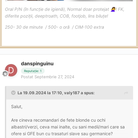
Oral P/N (în funcție de igienă), Normal doar protejat
! FK,
🙅‍♀️
diferite poziții, deeptroath, COB, footjob, lins biluțe!
250- 30 de minute / 500- o oră / CIM-100 extra
danspinguinu
Reputație: 1
Postat
Septembrie 27, 2024
La 19.09.2024 la 17:10,
valy187
a spus:
Salut,
Are cineva recomandari de fete blonde cu ochi
albastri/verzi, ceva mai inalte, cu sani medii/mari care sa
ofere si GFE bun cu trasaturi slave sau germanice?