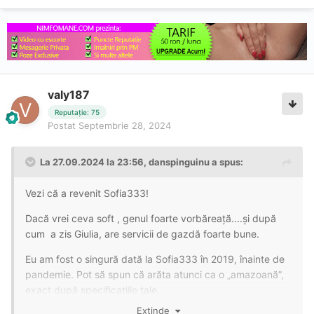
valy187
Reputație: 75
Postat
Septembrie 28, 2024
La 27.09.2024 la 23:56,
danspinguinu
a spus:
Vezi că a revenit Sofia333!
Dacă vrei ceva soft , genul foarte vorbăreață....și după
cum a zis Giulia, are servicii de gazdă foarte bune.
Eu am fost o singură dată la Sofia333 în 2019, înainte de
pandemie. Pot să spun că arăta atunci ca o „amazoană”,
exact după specificațiile tale.
Extinde