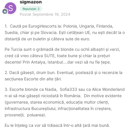
sigmazon
Reputație: 2
Postat
Septembrie 19, 2024
1. Caută pe Eurogirlescorts la: Polonia, Ungaria, Finlanda,
Suedia, chiar și pe Slovacia. Ești cetățean UE, nu ești decât la o
distanță de un buletin și câteva sute de euro.
Pe Turcia sunt o grămadă de blonde cu ochii albaștri și verzi,
cred că vreo câteva SUTE, toate bune și chiar la prețuri
decente! Prin Antalya, Istanbul....dar vezi să nu fie țepe.
2. Dacă găsești, drum bun. Eventual, postează și o recenzie la
secțiunea Escorte din alte țări.
3. Escorte blonde ca Nadia, Sofia333 sau ca Alice Wonderland
n-ai să mai găsești niciodată în România. Din motive evidente
(guvernarea, starea economică, educația multor clienți,
infrastructura Bucureștiului, infracționalitatea în creștere,
proxeneții, poluarea).
Eu le înțeleg ca vor să trăiască într-o altă țară mai bună.