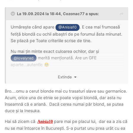
La 19.09.2024 la 18:44,
Cozonac77
a spus:
Urmărește când apare
. E cea mai frumoasă
@Anisia10
fetiță blondă cu ochii albaștri de pe forumul ăsta minunat.
Se pliază pe Toate criteriile scrise de tine.
Nu mai țin minte exact culoarea ochilor, dar și
merită menționată. Are un GFE
@lovelyred
aparte...autentic
🥹
Altele nu-mi vin acuma în minte din capitală (pe care să le
Extinde
fi și cunoscut)... Poate Roxy, dar nu știu dacă GFE este
specialitatea ei.
Bro....omu a cerut blonde mai cu
trasaturi slave sau germanice.
Acum, orice una de etnie se poate vopsi blondă, dar asta nu
înseamnă că e ariană. Dacă cerea numai păr blond, se putea
duce și la Inesuka.
Hai să zicem că
pare mai pe placul lui, dar ea a zis că
Anisia10
nu se mai întoarce în București. S-a purtat unu prea urât cu ea