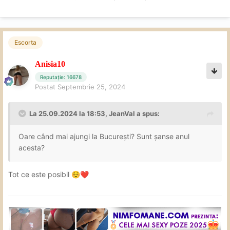
Escorta
Anisia10
Reputație: 16678
Postat
Septembrie 25, 2024
La 25.09.2024 la 18:53,
JeanVal
a spus:
Oare când mai ajungi la București? Sunt șanse anul
acesta?
Tot ce este posibil
☺️
❤️