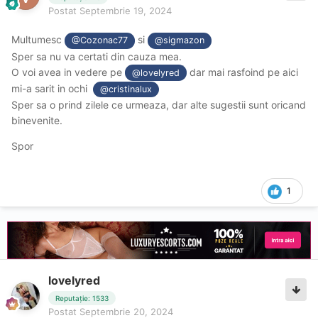
Postat
Septembrie 19, 2024
Multumesc
si
@Cozonac77
@sigmazon
Sper sa nu va certati din cauza mea.
O voi avea in vedere pe
dar mai rasfoind pe aici
@lovelyred
mi-a sarit in ochi
@cristinalux
Sper sa o prind zilele ce urmeaza, dar alte sugestii sunt oricand
binevenite.
Spor
1
lovelyred
Reputație: 1533
Postat
Septembrie 20, 2024