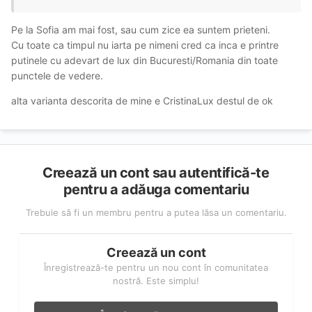
Mi-a zis atunci că are origini grecești și rusești.
Aș mai merge și eu, dar ....e greu cu programările. În 2019
Pe la Sofia am mai fost, sau cum zice ea suntem prieteni.
m-a programat imediat prin SMS. Și a fost foarte drăguță.
Cu toate ca timpul nu iarta pe nimeni cred ca inca e printre
Nu știu cum e acum, după 5 ani.
putinele cu adevart de lux din Bucuresti/Romania din toate
punctele de vedere.
De când a trecut pe WhatsApp a devenit foarte selectivă
și foarte complicat că îți cere să te prezinți.
alta varianta descorita de mine e CristinaLux destul de ok
Creează un cont sau autentifică-te
pentru a adăuga comentariu
Trebuie să fi un membru pentru a putea lăsa un comentariu.
Creează un cont
Înregistrează-te pentru un nou cont în comunitatea
nostră. Este simplu!