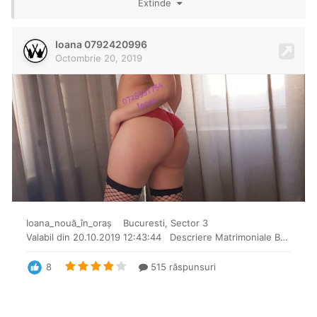
Extinde
Exclus Raluca 0724424548 sector 6 si
Giulia Sabrina
Multumesc anticipat.