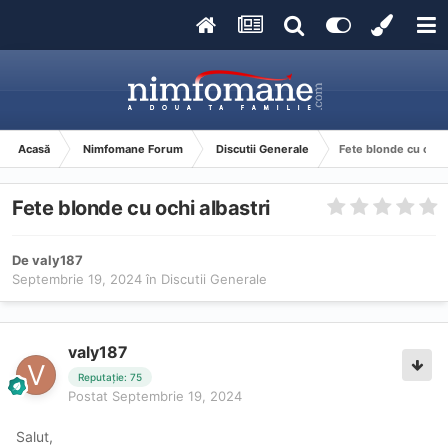
Acasă
Nimfomane Forum
Discutii Generale
Fete blonde cu ochi 
Fete blonde cu ochi albastri
De
valy187
Septembrie 19, 2024
în
Discutii Generale
valy187
Reputație: 75
Postat
Septembrie 19, 2024
Salut,