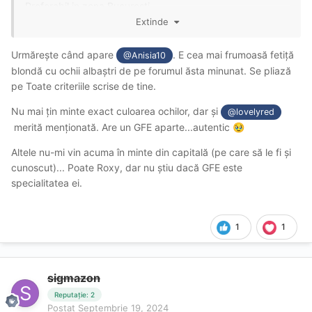
Preferabil in zona Bucuresti.
Extinde
Exclus Raluca 0724424548 sector 6 si
Giulia Sabrina
Urmărește când apare
. E cea mai frumoasă fetiță
@Anisia10
Multumesc anticipat.
blondă cu ochii albaștri de pe forumul ăsta minunat. Se pliază
pe Toate criteriile scrise de tine.
Nu mai țin minte exact culoarea ochilor, dar și
@lovelyred
merită menționată. Are un GFE aparte...autentic
🥹
Altele nu-mi vin acuma în minte din capitală (pe care să le fi și
cunoscut)... Poate Roxy, dar nu știu dacă GFE este
specialitatea ei.
1
1
sigmazon
Reputație: 2
Postat
Septembrie 19, 2024