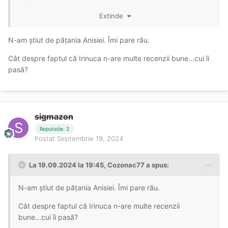
urât cu ea pe whatsapp și a zis că e prima și ultima ei
Extinde
vizită în capitală.
Despre
lovelyred
nu prea sunt așa multe recenzii bune.
N-am știut de pățania Anisiei. Îmi pare rău.
Cât despre faptul că Irinuca n-are multe recenzii bune...cui îi
pasă?
sigmazon
Reputație: 2
Postat
Septembrie 19, 2024
La 19.09.2024 la 19:45,
Cozonac77
a spus:
N-am știut de pățania Anisiei. Îmi pare rău.
Cât despre faptul că Irinuca n-are multe recenzii
bune...cui îi pasă?