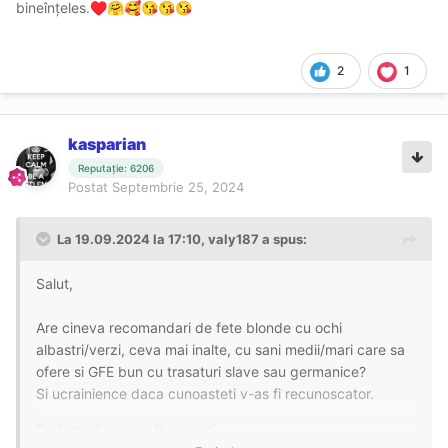
bineînțeles.
♥️
🤗
🥰
😘
😘
😘
2
1
kasparian
Reputație: 6206
Postat
Septembrie 25, 2024
La 19.09.2024 la 17:10,
valy187
a spus:
Salut,
Are cineva recomandari de fete blonde cu ochi
albastri/verzi, ceva mai inalte, cu sani medii/mari care sa
ofere si GFE bun cu trasaturi slave sau germanice?
Si ucrainience daca cunoasteti v-as fi recunoscator.
Preferabil in zona Bucuresti.