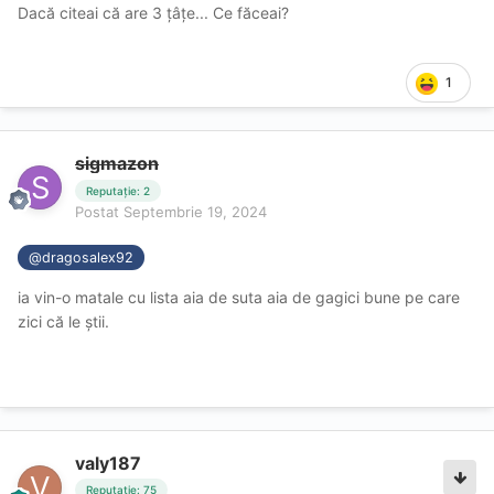
Dacă citeai că are 3 țâțe... Ce făceai?
1
sigmazon
Eu numai când am citit „nervoasă” îi zic pas. Inițiatorul
vrea blonde prietenoase și tu îi recomanzi blonde
Reputație: 2
Postat
Septembrie 19, 2024
nervoase. Păi ce recomandare e asta? Mă duc mai nou la
escorte să dau bani să mă înjure și să mă lase nefutut?
@dragosalex92
Pentru așa ceva, există aria de Dominare.
ia vin-o matale cu lista aia de suta aia de gagici bune pe care
zici că le știi.
valy187
Reputație: 75