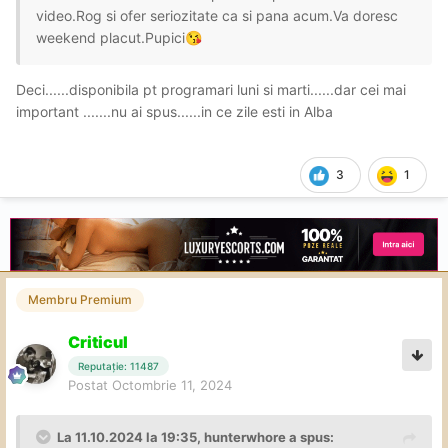
video.Rog si ofer seriozitate ca si pana acum.Va doresc
weekend placut.Pupici
😘
Deci......disponibila pt programari luni si marti......dar cei mai
important .......nu ai spus......in ce zile esti in Alba
3
1
Membru Premium
Criticul
Reputație: 11487
Postat
Octombrie 11, 2024
La 11.10.2024 la 19:35,
hunterwhore
a spus: