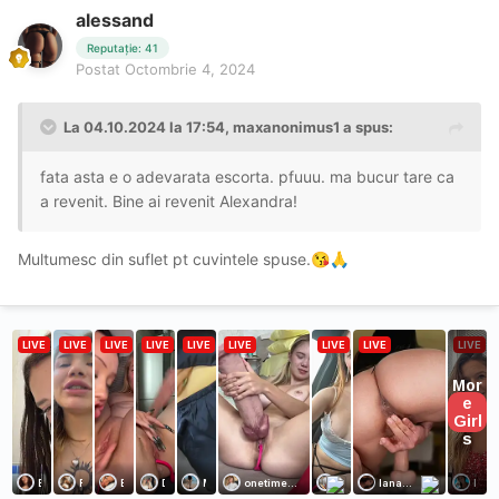
alessand
Reputație: 41
Postat
Octombrie 4, 2024
La 04.10.2024 la 17:54,
maxanonimus1
a spus:
fata asta e o adevarata escorta. pfuuu. ma bucur tare ca
a revenit. Bine ai revenit Alexandra!
Multumesc din suflet pt cuvintele spuse.
😘
🙏