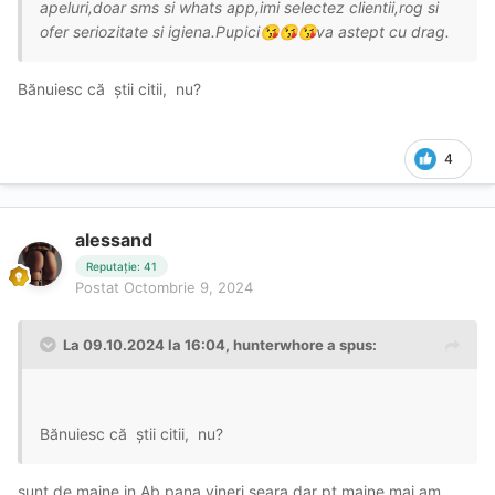
apeluri,doar sms si whats app,imi selectez clientii,rog si
ofer seriozitate si igiena.Pupici
va astept cu drag.
😘
😘
😘
Bănuiesc că știi citii, nu?
4
alessand
Reputație: 41
Postat
Octombrie 9, 2024
La 09.10.2024 la 16:04,
hunterwhore
a spus:
Bănuiesc că știi citii, nu?
sunt de maine in Ab pana vineri seara,dar pt maine mai am