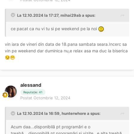
La 12.10.2024 la 17:27,
mihai29ab
a spus:
ce pacat ca nu vi tu si pe weekend pe la noi
vin iara de vineri din data de 18.pana sambata seara.Incerc sa
vin pe weekend dar duminica nu,e relax asa ma duc la biserica
😏
😁
alessand
Reputație: 41
Postat
Octombrie 12, 2024
La 12.10.2024 la 16:59,
hunterwhore
a spus:
Acum daa...disponibilă pt programări e o
treabă....disponibilă pt programări și vizite...e alta treabă..