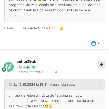
programa vizite la locatia mea,desii mai am putin loc liber
pt clientii fideli.Asa ca va urez good luck,un boca al
lupo,etc.
Da aa..........buona fortuna a tutti....
😄
4
mihai29ab
Reputație: 90
Postat
Octombrie 13, 2024
La 12.10.2024 la 18:51,
alessand
a spus:
vin iara de vineri din data de 18.pana sambata
seara.Incerc sa vin pe weekend dar duminica nu,e relax
asa ma duc la biserica
😏
😁