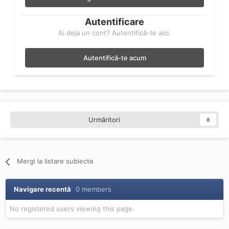
Autentificare
Ai deja un cont? Autentifică-te aici.
Autentifică-te acum
Urmăritori
8
Mergi la listare subiecte
Navigare recentă
0 members
No registered users viewing this page.