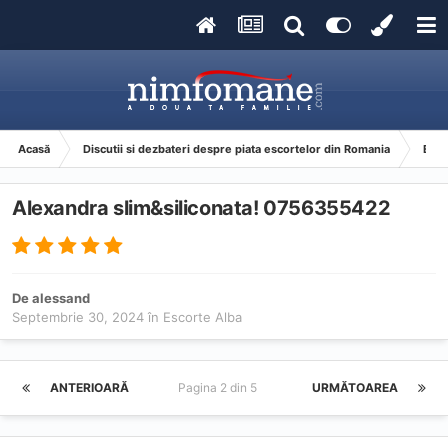
Acasă
Discutii si dezbateri despre piata escortelor din Romania
Esco
Alexandra slim&siliconata! 0756355422
De
alessand
Septembrie 30, 2024
în
Escorte Alba
ANTERIOARĂ
Pagina 2 din 5
URMĂTOAREA