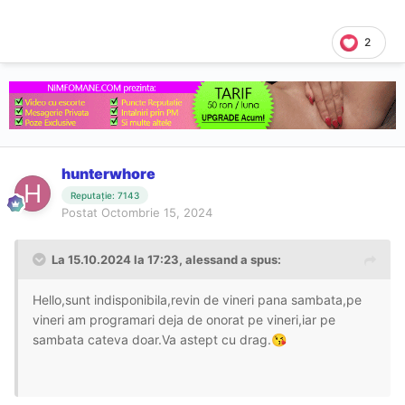
2
hunterwhore
Reputație: 7143
Postat
Octombrie 15, 2024
La 15.10.2024 la 17:23,
alessand
a spus:
Hello,sunt indisponibila,revin de vineri pana sambata,pe
vineri am programari deja de onorat pe vineri,iar pe
sambata cateva doar.Va astept cu drag.
😘