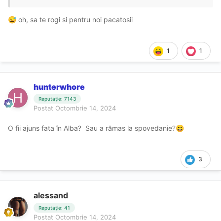
oh, sa te rogi si pentru noi pacatosii
😅
1
1
hunterwhore
Reputație: 7143
Postat
Octombrie 14, 2024
O fii ajuns fata în Alba? Sau a rămas la spovedanie?
😄
3
alessand
Reputație: 41
Postat
Octombrie 14, 2024