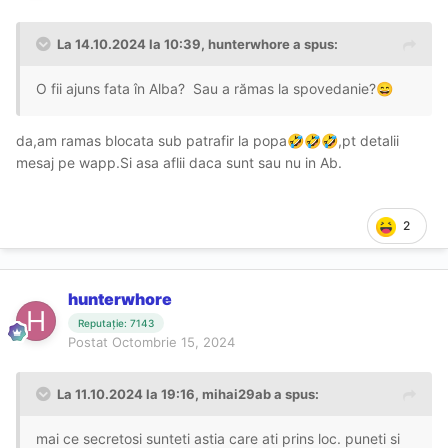
La 14.10.2024 la 10:39,
hunterwhore
a spus:
O fii ajuns fata în Alba? Sau a rămas la spovedanie?
😄
da,am ramas blocata sub patrafir la popa
,pt detalii
🤣
🤣
🤣
mesaj pe wapp.Si asa aflii daca sunt sau nu in Ab.
2
hunterwhore
Reputație: 7143
Postat
Octombrie 15, 2024
La 11.10.2024 la 19:16,
mihai29ab
a spus:
mai ce secretosi sunteti astia care ati prins loc. puneti si