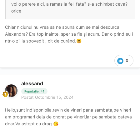
voi o parere aici, a ramas la fel fata? s-a schimbat ceva?
orice
Chiar niciunul nu vrea sa ne spună cum se mai descurca
Alexandra? Era top înainte, sper sa fie și acum. Dar o prind eu i
ntr-o zii la spovedit , cit de curând.
😄
3
alessand
Reputație: 41
Postat
Octombrie 15, 2024
Hello,sunt indisponibila,revin de vineri pana sambata,pe vineri
am programari deja de onorat pe vineri,iar pe sambata cateva
doar.Va astept cu drag.
😘