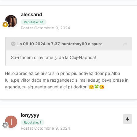
alessand
Reputație: 41
Postat
Octombrie 9, 2024
La 09.10.2024 la 7:37,
hunterboy69
a spus:
Să-i facem o invitație și de la Cluj-Napoca!
Hello,apreciez ce ai scris,in principiu activez doar pe Alba
Iulia,pe viitor daca ma razgandesc si mai adaug ceva orase in
agenda,cu siguranta anunt aici pt doritori!
🤗
🍀
😘
ionyyyy
Reputație: 1
Postat
Octombrie 9, 2024