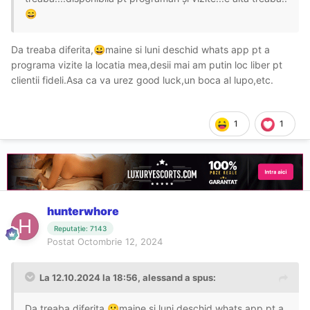
😄
Da treaba diferita,
maine si luni deschid whats app pt a
😀
programa vizite la locatia mea,desii mai am putin loc liber pt
clientii fideli.Asa ca va urez good luck,un boca al lupo,etc.
1
1
hunterwhore
Reputație: 7143
Postat
Octombrie 12, 2024
La 12.10.2024 la 18:56,
alessand
a spus:
Da treaba diferita,
maine si luni deschid whats app pt a
😀