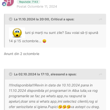
Reputație: 7143
Postat
Octombrie 11, 2024
La 11.10.2024 la 20:00,
Criticul
a spus:
luni și marți nu sunt zile? Sau voiai să-ți spună
14 și 15 octombrie...
😛
Anunt din 2 octombrie
La 02.10.2024 la 17:13,
alessand
a spus:
!!!Indisponibila!!!Revin in data de 10.10.2024 pana in
11.10.2024 disponibila pt programari in Alba Iulia,va rog
programarile se fac pe whats app,nu raspund la
apeluri,doar sms si whats app,imi selectez clientii,rog si
ofer seriozitate si igiena.Pupici
va astept cu drag.
😘
😘
😘