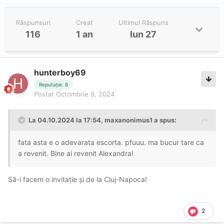
Răspunsuri
Creat
Ultimul Răspuns
116
1 an
Iun 27
hunterboy69
Reputație: 8
Postat
Octombrie 9, 2024
La 04.10.2024 la 17:54,
maxanonimus1
a spus:
fata asta e o adevarata escorta. pfuuu. ma bucur tare ca
a revenit. Bine ai revenit Alexandra!
Să-i facem o invitație și de la Cluj-Napoca!
2