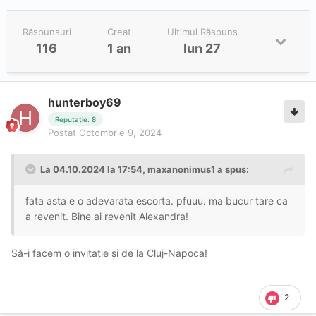
Răspunsuri
Creat
Ultimul Răspuns
116
1 an
Iun 27
hunterboy69
Reputație: 8
Postat
Octombrie 9, 2024
La 04.10.2024 la 17:54,
maxanonimus1
a spus:
fata asta e o adevarata escorta. pfuuu. ma bucur tare ca
a revenit. Bine ai revenit Alexandra!
Să-i facem o invitație și de la Cluj-Napoca!
2