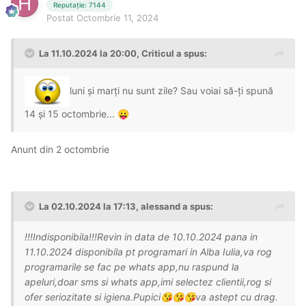
Reputație: 7144
Postat
Octombrie 11, 2024
La 11.10.2024 la 20:00,
Criticul
a spus:
luni și marți nu sunt zile? Sau voiai să-ți spună
14 și 15 octombrie...
😛
Anunt din 2 octombrie
La 02.10.2024 la 17:13,
alessand
a spus:
!!!Indisponibila!!!Revin in data de 10.10.2024 pana in
11.10.2024 disponibila pt programari in Alba Iulia,va rog
programarile se fac pe whats app,nu raspund la
apeluri,doar sms si whats app,imi selectez clientii,rog si
ofer seriozitate si igiena.Pupici
va astept cu drag.
😘
😘
😘