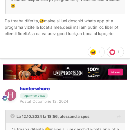
😄
Da treaba diferita,
maine si luni deschid whats app pt a
😀
programa vizite la locatia mea,desii mai am putin loc liber pt
clientii fideli.Asa ca va urez good luck,un boca al lupo,etc.
1
1
hunterwhore
Reputație: 7144
Postat
Octombrie 12, 2024
La 12.10.2024 la 18:56,
alessand
a spus:
Da treaba diferita,
maine si luni deschid whats app pt a
😀