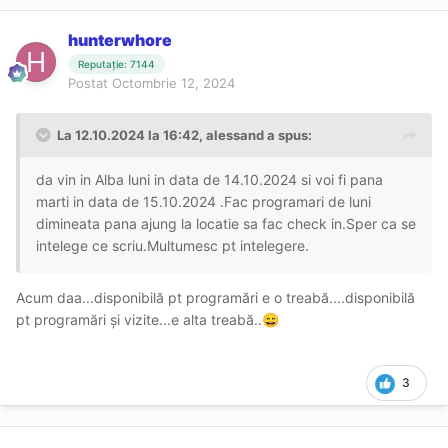
hunterwhore
Reputație: 7144
Postat
Octombrie 12, 2024
La 12.10.2024 la 16:42,
alessand
a spus:
da vin in Alba luni in data de 14.10.2024 si voi fi pana
marti in data de 15.10.2024 .Fac programari de luni
dimineata pana ajung la locatie sa fac check in.Sper ca se
intelege ce scriu.Multumesc pt intelegere.
Acum daa...disponibilă pt programări e o treabă....disponibilă
pt programări și vizite...e alta treabă..
😄
3