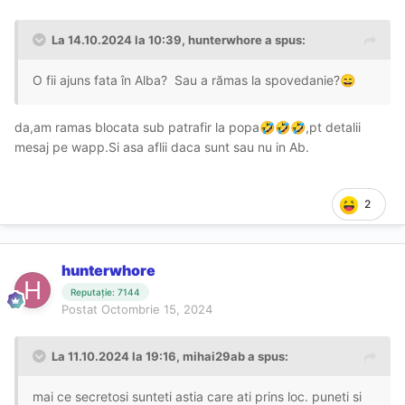
La 14.10.2024 la 10:39,
hunterwhore
a spus:
O fii ajuns fata în Alba? Sau a rămas la spovedanie?
😄
da,am ramas blocata sub patrafir la popa
,pt detalii
🤣
🤣
🤣
mesaj pe wapp.Si asa aflii daca sunt sau nu in Ab.
2
hunterwhore
Reputație: 7144
Postat
Octombrie 15, 2024
La 11.10.2024 la 19:16,
mihai29ab
a spus:
mai ce secretosi sunteti astia care ati prins loc. puneti si