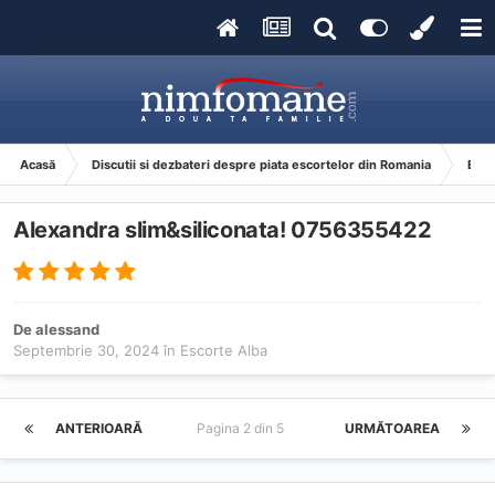
Acasă
Discutii si dezbateri despre piata escortelor din Romania
Esco
Alexandra slim&siliconata! 0756355422
De
alessand
Septembrie 30, 2024
în
Escorte Alba
ANTERIOARĂ
Pagina 2 din 5
URMĂTOAREA