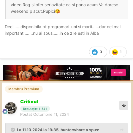
video.Rog si ofer seriozitate ca si pana acum.Va doresc
weekend placut.Pupici
😘
Deci......disponibila pt programari luni si marti......dar cei mai
important .......nu ai spus......in ce zile esti in Alba
3
1
Membru Premium
Criticul
Reputație: 11541
Postat
Octombrie 11, 2024
La 11.10.2024 la 19:35,
hunterwhore
a spus: