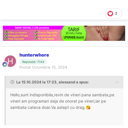
2
hunterwhore
Reputație: 7144
Postat
Octombrie 15, 2024
La 15.10.2024 la 17:23,
alessand
a spus:
Hello,sunt indisponibila,revin de vineri pana sambata,pe
vineri am programari deja de onorat pe vineri,iar pe
sambata cateva doar.Va astept cu drag.
😘