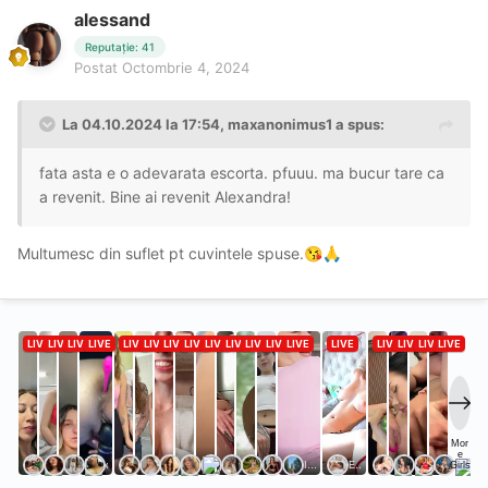
alessand
Reputație: 41
Postat
Octombrie 4, 2024
La 04.10.2024 la 17:54,
maxanonimus1
a spus:
fata asta e o adevarata escorta. pfuuu. ma bucur tare ca
a revenit. Bine ai revenit Alexandra!
Multumesc din suflet pt cuvintele spuse.
😘
🙏