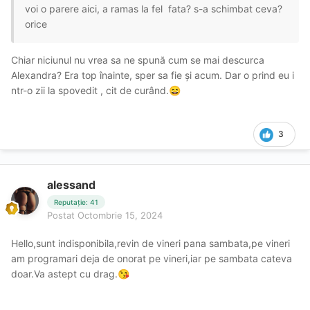
voi o parere aici, a ramas la fel fata? s-a schimbat ceva?
orice
Chiar niciunul nu vrea sa ne spună cum se mai descurca
Alexandra? Era top înainte, sper sa fie și acum. Dar o prind eu i
ntr-o zii la spovedit , cit de curând.
😄
3
alessand
Reputație: 41
Postat
Octombrie 15, 2024
Hello,sunt indisponibila,revin de vineri pana sambata,pe vineri
am programari deja de onorat pe vineri,iar pe sambata cateva
doar.Va astept cu drag.
😘