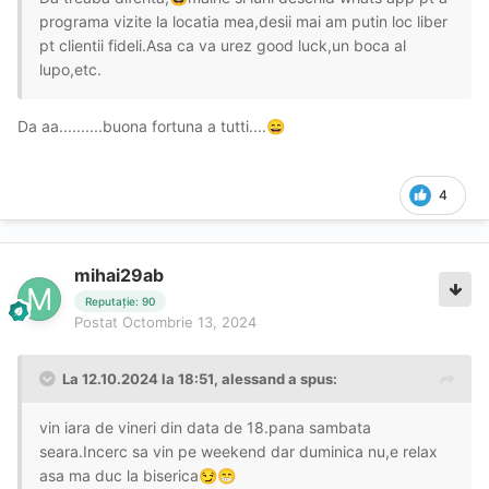
programa vizite la locatia mea,desii mai am putin loc liber
pt clientii fideli.Asa ca va urez good luck,un boca al
lupo,etc.
Da aa..........buona fortuna a tutti....
😄
4
mihai29ab
Reputație: 90
Postat
Octombrie 13, 2024
La 12.10.2024 la 18:51,
alessand
a spus:
vin iara de vineri din data de 18.pana sambata
seara.Incerc sa vin pe weekend dar duminica nu,e relax
asa ma duc la biserica
😏
😁