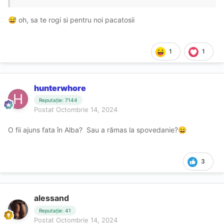
oh, sa te rogi si pentru noi pacatosii
😅
1
1
hunterwhore
Reputație: 7144
Postat
Octombrie 14, 2024
O fii ajuns fata în Alba? Sau a rămas la spovedanie?
😄
3
alessand
Reputație: 41
Postat
Octombrie 14, 2024