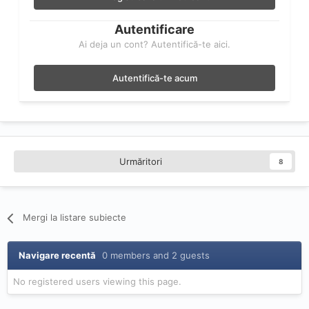
Autentificare
Ai deja un cont? Autentifică-te aici.
Autentifică-te acum
Urmăritori
8
Mergi la listare subiecte
Navigare recentă
0 members and 2 guests
No registered users viewing this page.