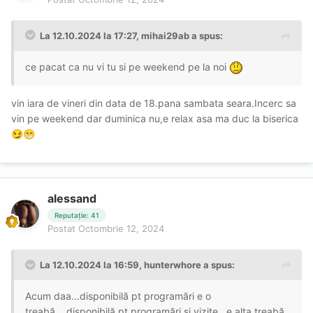
La 12.10.2024 la 17:27,
mihai29ab
a spus:
ce pacat ca nu vi tu si pe weekend pe la noi
vin iara de vineri din data de 18.pana sambata seara.Incerc sa
vin pe weekend dar duminica nu,e relax asa ma duc la biserica
😏
😁
alessand
Reputație: 41
Postat
Octombrie 12, 2024
La 12.10.2024 la 16:59,
hunterwhore
a spus:
Acum daa...disponibilă pt programări e o
treabă....disponibilă pt programări și vizite...e alta treabă..