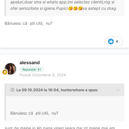
apeluri,doar sms si whats app,imi selectez clientii,rog si
ofer seriozitate si igiena.Pupici
va astept cu drag.
😘
😘
😘
Bănuiesc că știi citii, nu?
4
alessand
Reputație: 41
Postat
Octombrie 9, 2024
La 09.10.2024 la 16:04,
hunterwhore
a spus:
Bănuiesc că știi citii, nu?
sunt de maine in Ab pana vineri seara,dar pt maine mai am