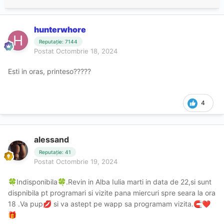
hunterwhore
Reputație: 7144
Postat
Octombrie 18, 2024
Esti in oras, printeso?????
4
alessand
Reputație: 41
Postat
Octombrie 19, 2024
Indisponibila
.Revin in Alba Iulia marti in data de 22,si sunt
🍀
🍀
dispnibila pt programari si vizite pana miercuri spre seara la ora
18 .Va pup
si va astept pe wapp sa programam vizita.
💋
🧲
❤️
🎁