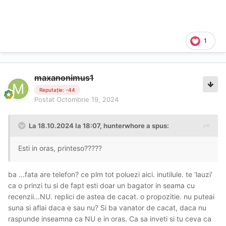
1
maxanonimus1
Reputație: -44
Postat
Octombrie 19, 2024
La 18.10.2024 la 18:07,
hunterwhore
a spus:
Esti in oras, printeso?????
ba ...fata are telefon? ce plm tot poluezi aici. inutilule. te 'lauzi'
ca o prinzi tu si de fapt esti doar un bagator in seama cu
recenzii...NU. replici de astea de cacat. o propozitie. nu puteai
suna si aflai daca e sau nu? Si ba vanator de cacat, daca nu
raspunde inseamna ca NU e in oras. Ca sa inveti si tu ceva ca