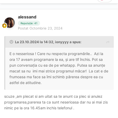
alessand
Reputație: 41
Postat
Octombrie 23, 2024
La 23.10.2024 la 14:32,
ionyyyy
a spus:
E o nesseriosa ! Care nu respecta programările.. Azi la
ora 17 aveam programare la ea, și are tlf închis. Pot sa
pun conversația cu ea de pe whatapp. Putea sa anunțe
macat sa nu imi mai strice programul măcar! La cat e de
frumoasa ma face sa îmi schimb părerea despre ea cu
astfel de atitudine.
scuze ,am plecat si am uitat sa te anunt ca plec si anulez
programarea,parerea ta ca sunt neserioasa dar nu ai mai zis
nimic pe la ora 16.45am inchis telefonul .