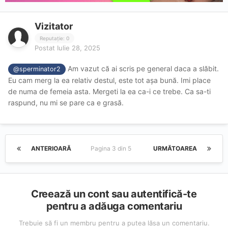
Vizitator
Reputație: 0
Postat
Iulie 28, 2025
Am vazut că ai scris pe general daca a slăbit.
@sperminator2
Eu cam merg la ea relativ destul, este tot așa bună. Imi place
de numa de femeia asta. Mergeti la ea ca-i ce trebe. Ca sa-ti
raspund, nu mi se pare ca e grasă.
ANTERIOARĂ
Pagina 3 din 5
URMĂTOAREA
Creează un cont sau autentifică-te
pentru a adăuga comentariu
Trebuie să fi un membru pentru a putea lăsa un comentariu.