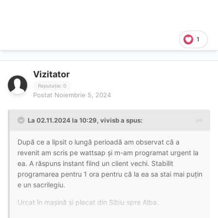
1
Vizitator
Reputație: 0
Postat
Noiembrie 5, 2024
La 02.11.2024 la 10:29,
vivisb
a spus:
După ce a lipsit o lungă perioadă am observat că a
revenit am scris pe wattsap și m-am programat urgent la
ea. A răspuns instant fiind un client vechi. Stabilit
programarea pentru 1 ora pentru că la ea sa stai mai puțin
e un sacrilegiu.
Urcat în mașină și plecat din Sibiu spre Alba.