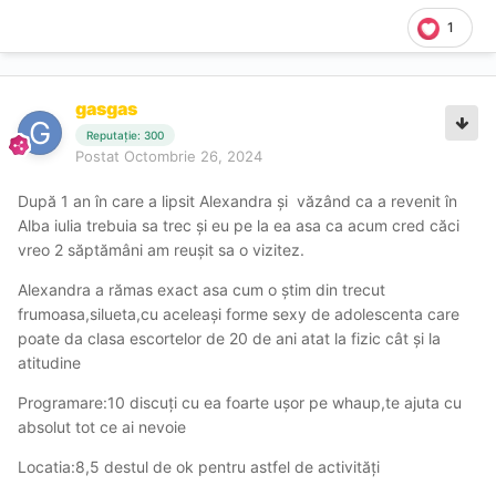
1
gasgas
Reputație: 300
Postat
Octombrie 26, 2024
După 1 an în care a lipsit Alexandra și văzând ca a revenit în
Alba iulia trebuia sa trec și eu pe la ea asa ca acum cred căci
vreo 2 săptămâni am reușit sa o vizitez.
Alexandra a rămas exact asa cum o știm din trecut
frumoasa,silueta,cu aceleași forme sexy de adolescenta care
poate da clasa escortelor de 20 de ani atat la fizic cât și la
atitudine
Programare:10 discuți cu ea foarte ușor pe whaup,te ajuta cu
absolut tot ce ai nevoie
Locatia:8,5 destul de ok pentru astfel de activități