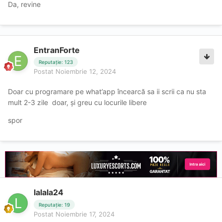
Da, revine
EntranForte
Reputație: 123
Postat
Noiembrie 12, 2024
Doar cu programare pe what’app încearcă sa ii scrii ca nu sta
mult 2-3 zile doar, și greu cu locurile libere
spor
lalala24
Reputație: 19
Postat
Noiembrie 17, 2024