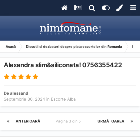
Acasă
Discutii si dezbateri despre piata escortelor din Romania
Esco
Alexandra slim&siliconata! 0756355422
De
alessand
Septembrie 30, 2024
în
Escorte Alba
ANTERIOARĂ
Pagina 3 din 5
URMĂTOAREA