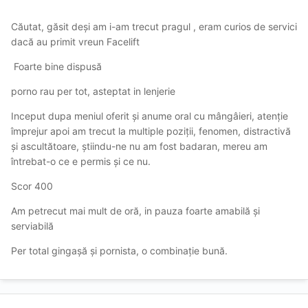
Căutat, găsit deși am i-am trecut pragul , eram curios de servici
dacă au primit vreun Facelift
Foarte bine dispusă
porno rau per tot, asteptat in lenjerie
Inceput dupa meniul oferit și anume oral cu mângâieri, atenție
împrejur apoi am trecut la multiple poziții, fenomen, distractivă
și ascultătoare, știindu-ne nu am fost badaran, mereu am
întrebat-o ce e permis și ce nu.
Scor 400
Am petrecut mai mult de oră, in pauza foarte amabilă și
serviabilă
Per total gingașă și pornista, o combinație bună.