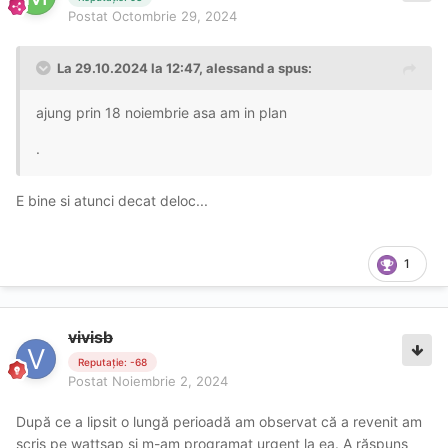
Postat
Octombrie 29, 2024
La 29.10.2024 la 12:47,
alessand
a spus:
ajung prin 18 noiembrie asa am in plan
.
E bine si atunci decat deloc...
1
vivisb
Reputație: -68
Postat
Noiembrie 2, 2024
După ce a lipsit o lungă perioadă am observat că a revenit am
scris pe wattsap și m-am programat urgent la ea. A răspuns