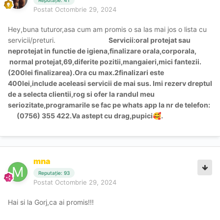
Postat
Octombrie 29, 2024
Hey,buna tuturor,asa cum am promis o sa las mai jos o lista cu
servicii/preturi.
Servicii:oral protejat sau
neprotejat in functie de igiena,finalizare orala,corporala,
normal protejat,69,diferite pozitii,mangaieri,mici fantezii.
(200lei finalizarea).Ora cu max.2finalizari este
400lei,include aceleasi servicii de mai sus. Imi rezerv dreptul
de a selecta clientii,rog si ofer la randul meu
seriozitate,programarile se fac pe whats app la nr de telefon:
(0756) 355 422.Va astept cu drag,pupici
.
🥰
mna
Reputație: 93
Postat
Octombrie 29, 2024
Hai si la Gorj,ca ai promis!!!