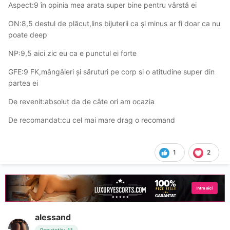
Aspect:9 în opinia mea arata super bine pentru vârstă ei
ON:8,5 destul de plăcut,lins bijuterii ca și minus ar fi doar ca nu
poate deep
NP:9,5 aici zic eu ca e punctul ei forte
GFE:9 FK,mângâieri și săruturi pe corp si o atitudine super din
partea ei
De revenit:absolut da de câte ori am ocazia
De recomandat:cu cel mai mare drag o recomand
1
2
alessand
Reputație: 41