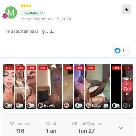
mna
Reputație: 93
Postat
Octombrie 15, 2024
Te asteptam si la Tg Jiu...
1
Răspunsuri
Creat
Ultimul Răspuns
116
1 an
Iun 27