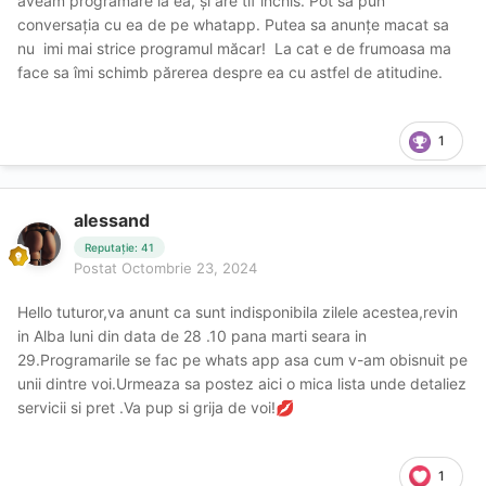
aveam programare la ea, și are tlf închis. Pot sa pun
conversația cu ea de pe whatapp. Putea sa anunțe macat sa
nu imi mai strice programul măcar! La cat e de frumoasa ma
face sa îmi schimb părerea despre ea cu astfel de atitudine.
1
alessand
Reputație: 41
Postat
Octombrie 23, 2024
Hello tuturor,va anunt ca sunt indisponibila zilele acestea,revin
in Alba luni din data de 28 .10 pana marti seara in
29.Programarile se fac pe whats app asa cum v-am obisnuit pe
unii dintre voi.Urmeaza sa postez aici o mica lista unde detaliez
servicii si pret .Va pup si grija de voi!
💋
1