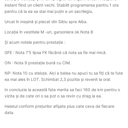
instant fiind un client vechi. Stabilit programarea pentru 1 ora
pentru că la ea sa stai mai puțin e un sacrilegiu.
Urcat în mașină și plecat din Sibiu spre Alba.
Locația în vestitele M -uri, garsoniera ok.Nota 8
Și acum notele pentru prestație
:
GFE : Nota 7'5 lipsa FK făcând că nota sa fie mai mică.
ON : Nota 9 prestație bună cu CIM.
NP: Nota 10 cu steluțe. Aici e belea nu apuci tu sa fiți că te fute
ea mai ales în LOT. Schimbat 2,3 pozitia și revenit la oral.
In concluzie la această fata merita sa faci 160 de km pentru o
vizita și de cate ori o sa pot o sa revin cu drag la ea.
Halatul conform prețurilor afișate plus cate ceva de fiecare
data.