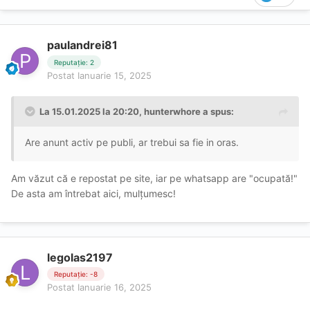
paulandrei81
Reputație: 2
Postat
Ianuarie 15, 2025
La 15.01.2025 la 20:20,
hunterwhore
a spus:
Are anunt activ pe publi, ar trebui sa fie in oras.
Am văzut că e repostat pe site, iar pe whatsapp are "ocupată!"
De asta am întrebat aici, mulțumesc!
legolas2197
Reputație: -8
Postat
Ianuarie 16, 2025