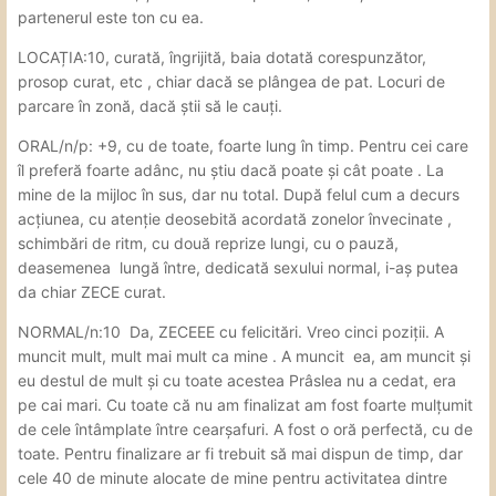
partenerul este ton cu ea.
LOCAȚIA:10, curată, îngrijită, baia dotată corespunzător,
prosop curat, etc , chiar dacă se plângea de pat. Locuri de
parcare în zonă, dacă știi să le cauți.
ORAL/n/p: +9, cu de toate, foarte lung în timp. Pentru cei care
îl preferă foarte adânc, nu știu dacă poate și cât poate . La
mine de la mijloc în sus, dar nu total. După felul cum a decurs
acțiunea, cu atenție deosebită acordată zonelor învecinate ,
schimbări de ritm, cu două reprize lungi, cu o pauză,
deasemenea lungă între, dedicată sexului normal, i-aș putea
da chiar ZECE curat.
NORMAL/n:10 Da, ZECEEE cu felicitări. Vreo cinci poziții. A
muncit mult, mult mai mult ca mine . A muncit ea, am muncit și
eu destul de mult și cu toate acestea Prâslea nu a cedat, era
pe cai mari. Cu toate că nu am finalizat am fost foarte mulțumit
de cele întâmplate între cearșafuri. A fost o oră perfectă, cu de
toate. Pentru finalizare ar fi trebuit să mai dispun de timp, dar
cele 40 de minute alocate de mine pentru activitatea dintre