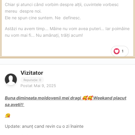
Chiar și atunci când vorbim despre alții, cuvintele vorbesc
mereu despre noi.
Ele ne spun cine suntem. Ne definesc.
Astăzi nu avem timp... Mâine nu vom avea puteri... Iar poimâine
nu vom mai fi... Nu amânați, trăiți acum!
1
Vizitator
Reputație: 0
Postat
Mai 9, 2025
Buna dimineata moldovenii mei dragi
Weekand placut
🥰
🥰
sa aveti!!
😘
Update: anunț cand revin cu o zi înainte