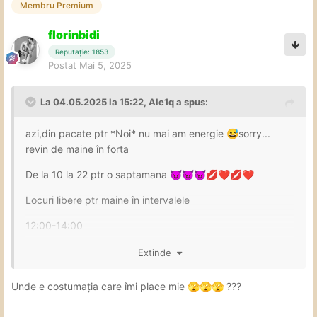
Membru Premium
florinbidi
Reputație: 1853
Postat
Mai 5, 2025
La 04.05.2025 la 15:22,
Ale1q
a spus:
azi,din pacate ptr *Noi* nu mai am energie
sorry...
😅
revin de maine în forta
De la 10 la 22 ptr o saptamana
😈
😈
😈
💋
❤️
💋
❤️
Locuri libere ptr maine în intervalele
12:00-14:00
15:15-16:30
Extinde
17:00 <1fin>
Unde e costumația care îmi place mie
???
🫣
🫣
🫣
20:15-22:15