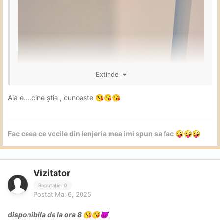
Extinde
Aia e....cine știe , cunoaște
😘
😘
😘
Fac ceea ce vocile din lenjeria mea imi spun sa fac
🤪
🤪
🤪
Vizitator
Reputație: 0
Postat
Mai 6, 2025
promit sa fac bucile' si bulanele mari înapoi
😅
😅
disponibila de la ora 8
😘
😘
😈