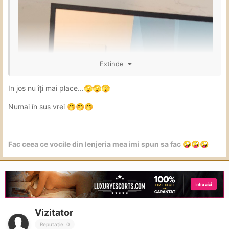
Extinde
In jos nu îți mai place...
🫣
🫣
🫣
Numai în sus vrei
🤭
🤭
🤭
Fac ceea ce vocile din lenjeria mea imi spun sa fac
🤪
🤪
🤪
Vizitator
Reputație: 0