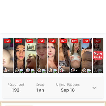
Răspunsuri
Creat
Ultimul Răspuns
192
1 an
Sep 18