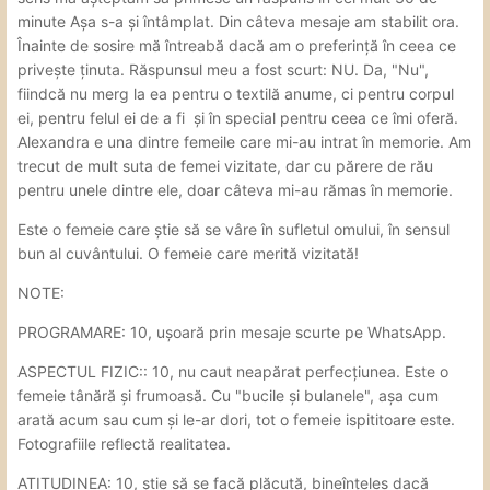
minute Așa s-a și întâmplat. Din câteva mesaje am stabilit ora.
Înainte de sosire mă întreabă dacă am o preferință în ceea ce
privește ținuta. Răspunsul meu a fost scurt: NU. Da, "Nu",
fiindcă nu merg la ea pentru o textilă anume, ci pentru corpul
ei, pentru felul ei de a fi și în special pentru ceea ce îmi oferă.
Alexandra e una dintre femeile care mi-au intrat în memorie. Am
trecut de mult suta de femei vizitate, dar cu părere de rău
pentru unele dintre ele, doar câteva mi-au rămas în memorie.
Este o femeie care știe să se vâre în sufletul omului, în sensul
bun al cuvântului. O femeie care merită vizitată!
NOTE:
PROGRAMARE: 10, ușoară prin mesaje scurte pe WhatsApp.
ASPECTUL FIZIC:: 10, nu caut neapărat perfecțiunea. Este o
femeie tânără și frumoasă. Cu "bucile și bulanele", așa cum
arată acum sau cum și le-ar dori, tot o femeie ispititoare este.
Fotografiile reflectă realitatea.
ATITUDINEA: 10, știe să se facă plăcută, bineînțeles dacă