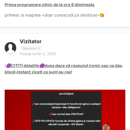
Prima programare zilnic de la ora 9 dimineata
primesc si noaptea <doar cunoscuții,ca deobicei>
😘
Vizitator
Reputație: 0
Postat
Iunie 2, 2025
!
CITIȚI detaliile
dupa daca vă raspund ironic sau va dau
🟣
🟣
block instant,ziceți ca sunt eu rea!