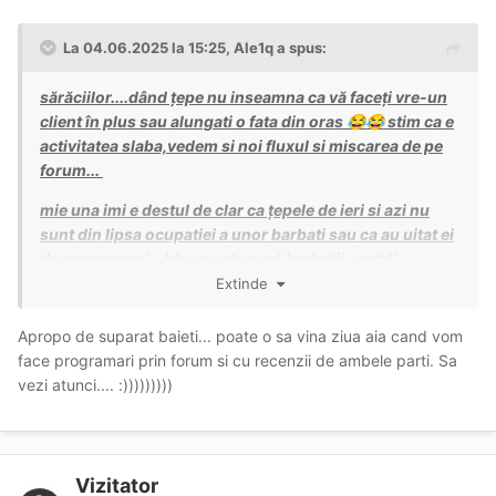
La 04.06.2025 la 15:25,
Ale1q
a spus:
sărăciilor....dând țepe nu inseamna ca vă faceți vre-un
client în plus sau alungati o fata din oras
stim ca e
😂
😂
activitatea slaba,vedem si noi fluxul si miscarea de pe
forum...
mie una imi e destul de clar ca țepele de ieri si azi nu
sunt din lipsa ocupatiei a unor barbati sau ca au uitat ei
de programari .. bine poate sunt,barbatii vostrii
defapt,asa da!!
Extinde
stati pe aproape ca am o idee excelenta..si asa s-au
Apropo de suparat baieti... poate o sa vina ziua aia cand vom
suparat baietii pe mine puțin cu modificarile la pret.
😂
face programari prin forum si cu recenzii de ambele parti. Sa
😘
vezi atunci.... :)))))))))
Vizitator