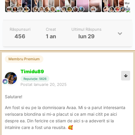
Răspunsuri
Creat
Ultimul Răspuns
456
1 an
Iun 29
Membru Premium
Timidu89
Reputație: 5626
Postat
Ianuarie 20, 2025
Salutare!
Am fost si eu pe la domnisoara Avaa. Mi s-a parut interesanta
verisoara blondina si mi-a placut si ce am mai citit pe aici
despre ea. Din fericire ce stiam de aici s-a adeverit si la
intalnire care a fost una reusita.
🥰