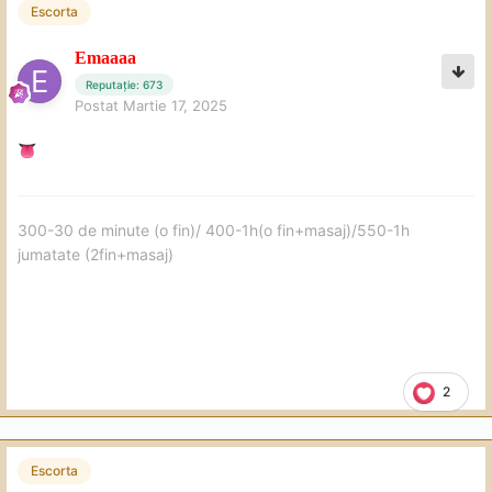
Escorta
Emaaaa
Reputație: 673
Postat
Martie 17, 2025
👅
300-30 de minute (o fin)/ 400-1h(o fin+masaj)/550-1h
jumatate (2fin+masaj)
2
Escorta