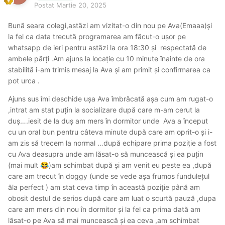
Postat
Martie 20, 2025
Bună seara colegi,astăzi am vizitat-o din nou pe Ava(Emaaa)și
la fel ca data trecută programarea am făcut-o ușor pe
whatsapp de ieri pentru astăzi la ora 18:30 și respectată de
ambele părți .Am ajuns la locație cu 10 minute înainte de ora
stabilită i-am trimis mesaj la Ava și am primit și confirmarea ca
pot urca .
Ajuns sus îmi deschide ușa Ava îmbrăcată așa cum am rugat-o
,intrat am stat puțin la socializare după care m-am cerut la
duș….iesit de la duș am mers în dormitor unde Ava a început
cu un oral bun pentru câteva minute după care am oprit-o și i-
am zis să trecem la normal …după echipare prima poziție a fost
cu Ava deasupra unde am lăsat-o să muncească și ea puțin
(mai mult
)am schimbat după și am venit eu peste ea ,după
😂
care am trecut în doggy (unde se vede așa frumos fundulețul
ăla perfect ) am stat ceva timp în această poziție până am
obosit destul de serios după care am luat o scurtă pauză ,dupa
care am mers din nou în dormitor și la fel ca prima dată am
lăsat-o pe Ava să mai muncească și ea ceva ,am schimbat