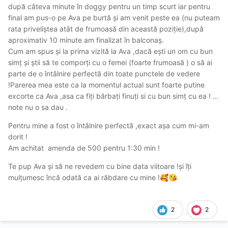
după câteva minute în doggy pentru un timp scurt iar pentru
final am pus-o pe Ava pe burtă și am venit peste ea (nu puteam
rata priveliștea atât de frumoasă din această poziție),după
aproximativ 10 minute am finalizat în balconaș.
Cum am spus și la prima vizită la Ava ,dacă ești un om cu bun
simț și știi să te comporți cu o femei (foarte frumoasă ) o să ai
parte de o întâlnire perfectă din toate punctele de vedere
!Parerea mea este ca la momentul actual sunt foarte putine
excorte ca Ava ,asa ca fiți bărbați finuți si cu bun simț cu ea ! …
note nu o sa dau .
Pentru mine a fost o întâlnire perfectă ,exact așa cum mi-am
dorit !
Am achitat amenda de 500 pentru 1:30 min !
Te pup Ava și să ne revedem cu bine data viitoare !și îți
mulțumesc încă odată ca ai răbdare cu mine !
🥰
😘
2
2