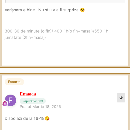
Verișoara e bine . Nu știu v a fi surpriza
😚
300-30 de minute (o fin)/ 400-1h(o fin+masaj)/550-1h
jumatate (2fin+masaj)
Escorta
Emaaaa
Reputație: 673
Postat
Martie 18, 2025
Dispo azi de la 16-18
😘