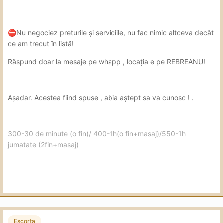
️Nu negociez preturile și serviciile, nu fac nimic altceva decât
⛔
ce am trecut în listă!
Răspund doar la mesaje pe whapp , locația e pe REBREANU!
Așadar. Acestea fiind spuse , abia aștept sa va cunosc ! .
300-30 de minute (o fin)/ 400-1h(o fin+masaj)/550-1h
jumatate (2fin+masaj)
Escorta