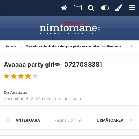
Acasă
Discutii si dezbateri despre piata escortelor din Romania
Esco
Avaaaa party girl💋- 0727083381
De
Avaaaaa
Decembrie 4, 2024
în
Escorte Timisoara
ANTERIOARĂ
Pagina 5 din 19
URMĂTOAREA