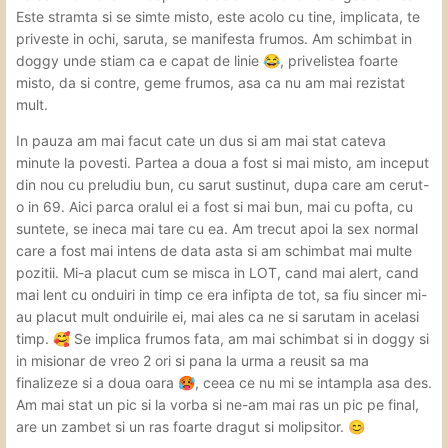
Este stramta si se simte misto, este acolo cu tine, implicata, te
priveste in ochi, saruta, se manifesta frumos. Am schimbat in
doggy unde stiam ca e capat de linie
, privelistea foarte
😂
misto, da si contre, geme frumos, asa ca nu am mai rezistat
mult.
In pauza am mai facut cate un dus si am mai stat cateva
minute la povesti. Partea a doua a fost si mai misto, am inceput
din nou cu preludiu bun, cu sarut sustinut, dupa care am cerut-
o in 69. Aici parca oralul ei a fost si mai bun, mai cu pofta, cu
suntete, se ineca mai tare cu ea. Am trecut apoi la sex normal
care a fost mai intens de data asta si am schimbat mai multe
pozitii. Mi-a placut cum se misca in LOT, cand mai alert, cand
mai lent cu onduiri in timp ce era infipta de tot, sa fiu sincer mi-
au placut mult onduirile ei, mai ales ca ne si sarutam in acelasi
timp.
Se implica frumos fata, am mai schimbat si in doggy si
🥰
in misionar de vreo 2 ori si pana la urma a reusit sa ma
finalizeze si a doua oara
, ceea ce nu mi se intampla asa des.
🥵
Am mai stat un pic si la vorba si ne-am mai ras un pic pe final,
are un zambet si un ras foarte dragut si molipsitor.
😊