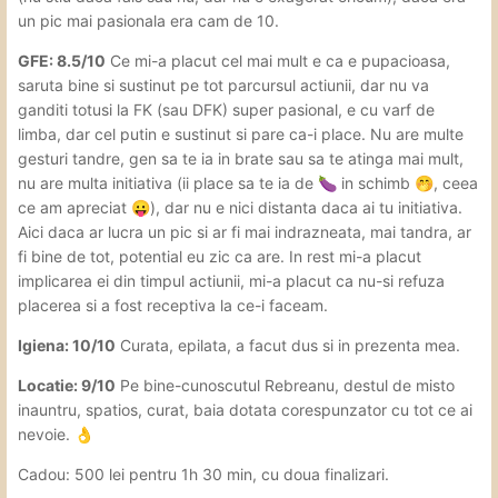
un pic mai pasionala era cam de 10.
GFE: 8.5/10
Ce mi-a placut cel mai mult e ca e pupacioasa,
saruta bine si sustinut pe tot parcursul actiunii, dar nu va
ganditi totusi la FK (sau DFK) super pasional, e cu varf de
limba, dar cel putin e sustinut si pare ca-i place. Nu are multe
gesturi tandre, gen sa te ia in brate sau sa te atinga mai mult,
nu are multa initiativa (ii place sa te ia de
in schimb
, ceea
🍆
🤭
ce am apreciat
), dar nu e nici distanta daca ai tu initiativa.
😛
Aici daca ar lucra un pic si ar fi mai indrazneata, mai tandra, ar
fi bine de tot, potential eu zic ca are. In rest mi-a placut
implicarea ei din timpul actiunii, mi-a placut ca nu-si refuza
placerea si a fost receptiva la ce-i faceam.
Igiena: 10/10
Curata, epilata, a facut dus si in prezenta mea.
Locatie: 9/10
Pe bine-cunoscutul Rebreanu, destul de misto
inauntru, spatios, curat, baia dotata corespunzator cu tot ce ai
nevoie.
👌
Cadou: 500 lei pentru 1h 30 min, cu doua finalizari.