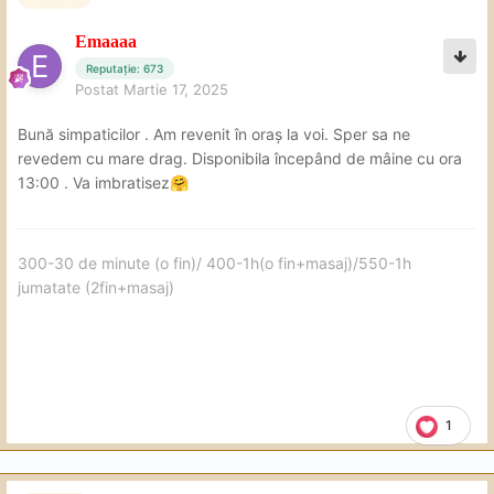
Emaaaa
Reputație: 673
Postat
Martie 17, 2025
Bună simpaticilor . Am revenit în oraș la voi. Sper sa ne
revedem cu mare drag. Disponibila începând de mâine cu ora
13:00 . Va imbratisez
🤗
300-30 de minute (o fin)/ 400-1h(o fin+masaj)/550-1h
jumatate (2fin+masaj)
1