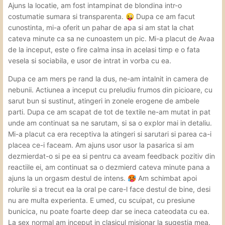
Ajuns la locatie, am fost intampinat de blondina intr-o
costumatie sumara si transparenta.
Dupa ce am facut
😜
cunostinta, mi-a oferit un pahar de apa si am stat la chat
cateva minute ca sa ne cunoastem un pic. Mi-a placut de Avaa
de la inceput, este o fire calma insa in acelasi timp e o fata
vesela si sociabila, e usor de intrat in vorba cu ea.
Dupa ce am mers pe rand la dus, ne-am intalnit in camera de
nebunii. Actiunea a inceput cu preludiu frumos din picioare, cu
sarut bun si sustinut, atingeri in zonele erogene de ambele
parti. Dupa ce am scapat de tot de textile ne-am mutat in pat
unde am continuat sa ne sarutam, si sa o explor mai in detaliu.
Mi-a placut ca era receptiva la atingeri si sarutari si parea ca-i
placea ce-i faceam. Am ajuns usor usor la pasarica si am
dezmierdat-o si pe ea si pentru ca aveam feedback pozitiv din
reactiile ei, am continuat sa o dezmierd cateva minute pana a
ajuns la un orgasm destul de intens.
Am schimbat apoi
🥵
rolurile si a trecut ea la oral pe care-l face destul de bine, desi
nu are multa experienta. E umed, cu scuipat, cu presiune
bunicica, nu poate foarte deep dar se ineca cateodata cu ea.
La sex normal am inceput in clasicul misionar la sugestia mea.