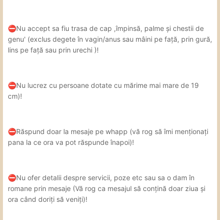
de tot, potential eu zic ca are. In rest mi-a placut
implicarea ei din timpul actiunii, mi-a placut ca nu-si
refuza placerea si a fost receptiva la ce-i faceam.
️Nu accept sa fiu trasa de cap ,împinsă, palme și chestii de
⛔
genu' (exclus degete în vagin/anus sau mâini pe față, prin gură,
Igiena: 10/10
Curata, epilata, a facut dus si in prezenta
lins pe față sau prin urechi )!
mea.
Locatie: 9/10
Pe bine-cunoscutul Rebreanu, destul de
misto inauntru, spatios, curat, baia dotata corespunzator
️Nu lucrez cu persoane dotate cu mărime mai mare de 19
⛔
cu tot ce ai nevoie.
👌
cm)!
Cadou: 500 lei pentru 1h 30 min, cu doua finalizari.
Eu m-am simtit foarte bine cu Avaa si o sa mai revin cand
️Răspund doar la mesaje pe whapp (vă rog să îmi menționați
⛔
o sa mai am ocazia. Fata e foarte pro-client si se implica
pana la ce ora va pot răspunde înapoi)!
in asternuturi, pentru mine e clar de vizitat.
Avaa, mi-a facut placere sa te cunosc, te pup si te
imbratisez!
😘
🤗
️Nu ofer detalii despre servicii, poze etc sau sa o dam în
⛔
romane prin mesaje (Vă rog ca mesajul să conțină doar ziua și
Spor!
ora când doriți să veniți)!