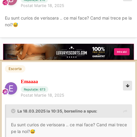
Postat
Martie 18, 2025
Eu sunt curios de verisoara .. ce mai face? Cand mai trece pe la
noi?
😅
Escorta
Emaaaa
Reputație: 673
Postat
Martie 18, 2025
La 18.03.2025 la 10:35,
borselino
a spus:
Eu sunt curios de verisoara .. ce mai face? Cand mai trece
pe la noi?
😅