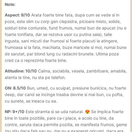
Note:
Aspect: 9/10
Arata foarte bine fata, dupa cum se vede si in
poze, este slim cu corp gen clepsidra, picioare misto, solide,
solduri bine conturate, fund frumos, numai bun de apucat (nu e
foarte tonifiata, dar se rezolva usor cu putina sala), talie
ingusta, sani micuti dar frumosi si foarte placuti la atingere,
frumoasa si la fata, machiata, buze maricele si moi, numai bune
de sarutat, par blond lung cu radacini brunete. Ultima poza
cred ca o reprezinta foarte bine.
Atitudine: 10/10
Calma, sociabila, vesela, zambitoare, amabila,
atenta la tine, nu sta pe telefon.
ON: 8.5/10
Bun, umed, cu scuipat, presiune bunicica, nu foarte
deep, dar cand se incinge treaba devine si mai bun, cu pofta,
cu sunete, se ineaca cu ea.
NP: 9+/10
Este stramta si se uda natural.
Se implica foarte
😍
bine in toate pozitiile, pare ca-i place, e acolo cu tine, da
contre, saruta daca permite pozitia, se manifesta frumos, geme
(nu stiu daca fals sau nu, dar nu e exagerat oricum), daca era