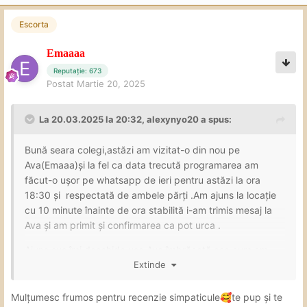
Escorta
Emaaaa
Reputație: 673
Postat
Martie 20, 2025
La 20.03.2025 la 20:32,
alexynyo20
a spus:
Bună seara colegi,astăzi am vizitat-o din nou pe
Ava(Emaaa)și la fel ca data trecută programarea am
făcut-o ușor pe whatsapp de ieri pentru astăzi la ora
18:30 și respectată de ambele părți .Am ajuns la locație
cu 10 minute înainte de ora stabilită i-am trimis mesaj la
Ava și am primit și confirmarea ca pot urca .
Ajuns sus îmi deschide ușa Ava îmbrăcată așa cum am
rugat-o ,intrat am stat puțin la socializare după care m-
Extinde
am cerut la duș….iesit de la duș am mers în dormitor unde
Ava a început cu un oral bun pentru câteva minute după
Mulțumesc frumos pentru recenzie simpaticule
te pup și te
🥰