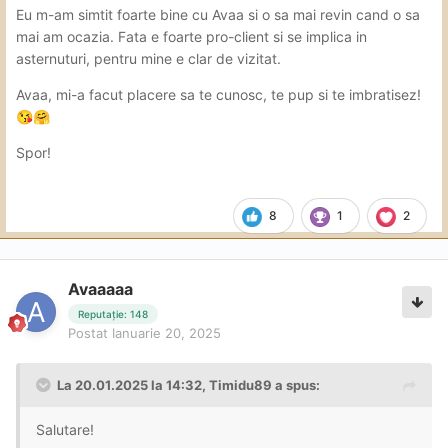
Eu m-am simtit foarte bine cu Avaa si o sa mai revin cand o sa
mai am ocazia. Fata e foarte pro-client si se implica in
asternuturi, pentru mine e clar de vizitat.
Avaa, mi-a facut placere sa te cunosc, te pup si te imbratisez!
😘
🤗
Spor!
8
1
2
Avaaaaa
Reputație: 148
Postat
Ianuarie 20, 2025
La 20.01.2025 la 14:32,
Timidu89
a spus:
Salutare!