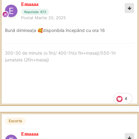
Emaaaa
Reputație: 673
Postat
Martie 20, 2025
Bună dimineața
disponibila începând cu ora 16
🥰
300-30 de minute (o fin)/ 400-1h(o fin+masaj)/550-1h
jumatate (2fin+masaj)
4
Escorta
Emaaaa