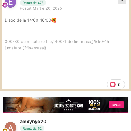
Reputație: 673
Postat
Martie 20, 2025
Dispo de la 14:00-18:00
🥰
300-30 de minute (o fin)/ 400-1h(o fin+masaj)/550-1h
jumatate (2fin+masaj)
3
alexynyo20
Reputație: 52