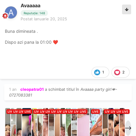
Avaaaaa
Reputație: 148
Postat
Ianuarie 20, 2025
Buna dimineata .
Dispo azi pana la 01:00
❤️
1
2
1 an
cleopatra01
a schimbat titlul în
Avaaaa party girl💋-
0727083381