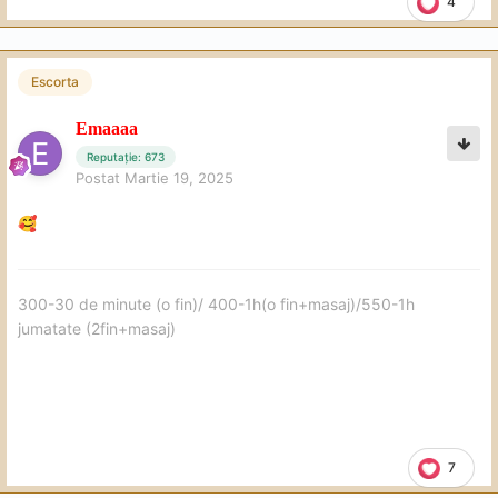
4
Escorta
Emaaaa
Reputație: 673
Postat
Martie 19, 2025
🥰
300-30 de minute (o fin)/ 400-1h(o fin+masaj)/550-1h
jumatate (2fin+masaj)
7