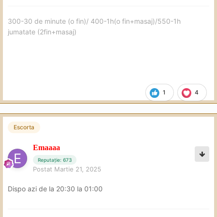
Pentru mine a fost o întâlnire perfectă ,exact așa cum mi-
am dorit !
300-30 de minute (o fin)/ 400-1h(o fin+masaj)/550-1h
Am achitat amenda de 500 pentru 1:30 min !
jumatate (2fin+masaj)
Te pup Ava și să ne revedem cu bine data viitoare !și îți
mulțumesc încă odată ca ai răbdare cu mine !
🥰
😘
1
4
Escorta
Emaaaa
Reputație: 673
Postat
Martie 21, 2025
Dispo azi de la 20:30 la 01:00