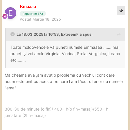
Emaaaa
Reputație: 673
Postat
Martie 18, 2025
La 18.03.2025 la 16:53,
ExtreemF
a spus:
Toate moldovencele vă puneți numele Emmaaaa ........mai
puneți și voi acolo Virginia, Viorica, Stela, Verginica, Leana
etc........
Ma cheamă ava ,am avut o problema cu vechiul cont care
acum este unit cu acesta pe care l am făcut ulterior cu numele
"ema" .
300-30 de minute (o fin)/ 400-1h(o fin+masaj)/550-1h
jumatate (2fin+masaj)