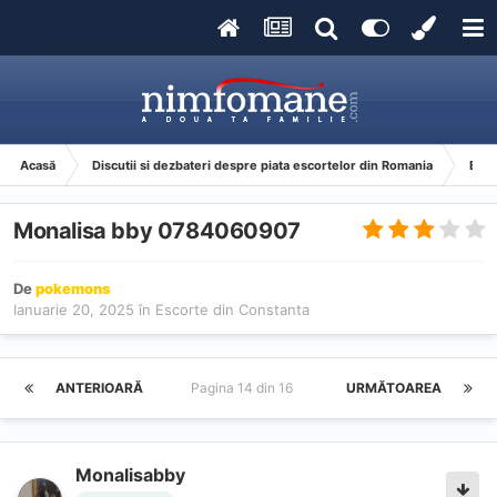
Acasă
Discutii si dezbateri despre piata escortelor din Romania
Esco
Monalisa bby 0784060907
De
pokemons
Ianuarie 20, 2025
în
Escorte din Constanta
ANTERIOARĂ
Pagina 14 din 16
URMĂTOAREA
Monalisabby