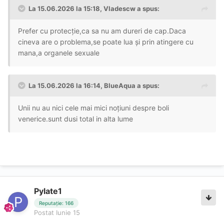
La 15.06.2026 la 15:18,
Vladescw
a spus:
Prefer cu protecție,ca sa nu am dureri de cap.Daca
cineva are o problema,se poate lua și prin atingere cu
mana,a organele sexuale
La 15.06.2026 la 16:14,
BlueAqua
a spus:
Unii nu au nici cele mai mici noțiuni despre boli
venerice.sunt dusi total in alta lume
Pylate1
Reputație: 166
Postat
Iunie 15