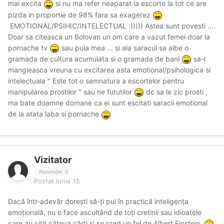
mai excita
si nu ma refer neaparat la escorte la tot ce are
pizda in proportie de 98% fara sa exagerez
EMOTIONAL/PSIHIC/INTELECTUAL :))))) Astea sunt povesti ....
Doar sa citeasca un Bolovan un om care a vazut femei doar la
pornache tv
sau pula mea ... si ala saracul sa aibe o
gramada de cultura acumulata si o gramada de bani
sa-l
mangleasca vreuna cu excitarea asta emotional/psihologica si
intelectuala " Este tot o semnatura a escortelor pentru
manipularea prostilor " sau ne fututilor
dc sa le zic prosti ,
ma bate doamne domane ca ei sunt escitati saracii emotional
de la atata laba si pornache
Vizitator
Reputație: 0
Postat
Iunie 15
Dacă într-adevăr dorești să-ți pui în practică inteligența
emoțională, nu o face ascultând de toți cretinii sau idioatele
care au citit câteva cărți și se cred un fel de Albert Einstein.