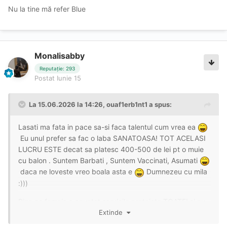
Nu la tine mă refer Blue
Monalisabby
Reputație: 293
Postat
Iunie 15
La 15.06.2026 la 14:26,
ouaf1erb1nt1
a spus:
Lasati ma fata in pace sa-si faca talentul cum vrea ea
Eu unul prefer sa fac o laba SANATOASA! TOT ACELASI
LUCRU ESTE decat sa platesc 400-500 de lei pt o muie
cu balon . Suntem Barbati , Suntem Vaccinati, Asumati
daca ne loveste vreo boala asta e
Dumnezeu cu mila
:)))
Bine ca femeia a anuntat servicile protejate TOATE! si nu
foloseste Mangleala ca ai 3 fire de par pe pula , si nu iti
Extinde
fac ne-pro oralul