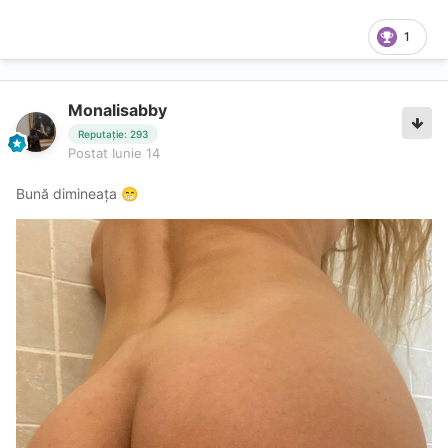
1
Monalisabby
Reputație: 293
Postat
Iunie 14
Bună dimineața
😁