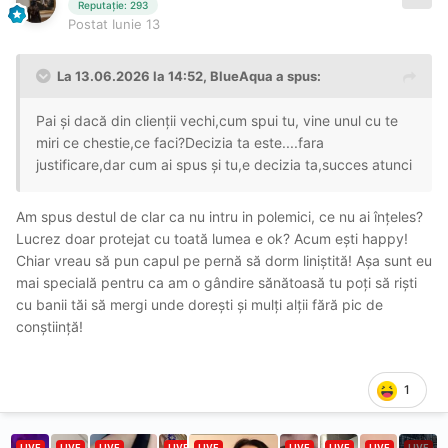
Reputație: 293
Postat
Iunie 13
La 13.06.2026 la 14:52,
BlueAqua
a spus:
Pai și dacă din clienții vechi,cum spui tu, vine unul cu te
miri ce chestie,ce faci?Decizia ta este....fara
justificare,dar cum ai spus și tu,e decizia ta,succes atunci
Am spus destul de clar ca nu intru in polemici, ce nu ai înțeles?
Lucrez doar protejat cu toată lumea e ok? Acum ești happy!
Chiar vreau să pun capul pe pernă să dorm liniștită! Așa sunt eu
mai specială pentru ca am o gândire sănătoasă tu poți să riști
cu banii tăi să mergi unde dorești și mulți alții fără pic de
conștiință!
1