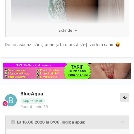
Extinde
De ce ascunzi sânii, pune și tu o poză să-ți vedem sânii
😜
BlueAqua
Reputație: 91
Postat
Iunie 16
La 16.06.2026 la 6:06,
logix
a spus: