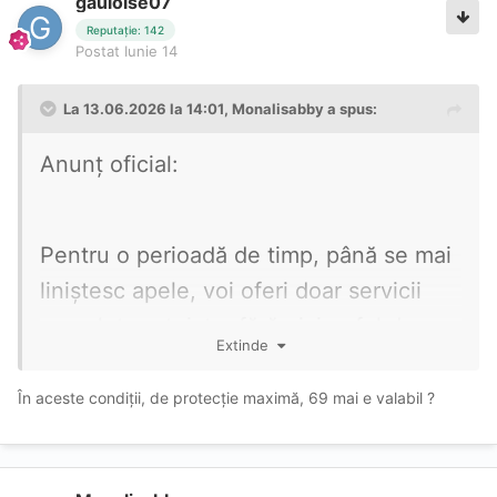
gauloise07
Reputație: 142
Postat
Iunie 14
La 13.06.2026 la 14:01,
Monalisabby
a spus:
Anunț oficial:
Pentru o perioadă de timp, până se mai
liniștesc apele, voi oferi doar servicii
complet protejate, fără niciun fel de
Extinde
excepții.
În aceste condiții, de protecție maximă, 69 mai e valabil ?
Sincer, m-am săturat să aud mereu
aceeași replică: „Eu nu am nimic.” Cum