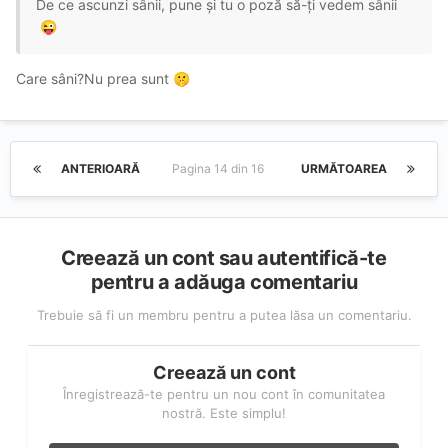
De ce ascunzi sânii, pune și tu o poză să-ți vedem sânii
😜
Care sâni?Nu prea sunt
🤫
ANTERIOARĂ
Pagina 14 din 16
URMĂTOAREA
Creează un cont sau autentifică-te
pentru a adăuga comentariu
Trebuie să fi un membru pentru a putea lăsa un comentariu.
Creează un cont
Înregistrează-te pentru un nou cont în comunitatea
nostră. Este simplu!