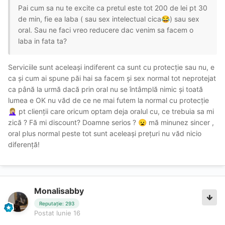
Pai cum sa nu te excite ca pretul este tot 200 de lei pt 30
de min, fie ea laba ( sau sex intelectual cica
) sau sex
😂
oral. Sau ne faci vreo reducere dac venim sa facem o
laba in fata ta?
Serviciile sunt aceleași indiferent ca sunt cu protecție sau nu, e
ca și cum ai spune păi hai sa facem și sex normal tot neprotejat
ca până la urmă dacă prin oral nu se întâmplă nimic și toată
lumea e OK nu văd de ce ne mai futem la normal cu protecție
pt clienții care oricum optam deja oralul cu, ce trebuia sa mi
🤦🏼‍♀️
zică ? Fă mi discount? Doamne serios ?
mă minunez sincer ,
😦
oral plus normal peste tot sunt aceleași prețuri nu văd nicio
diferență!
Monalisabby
Reputație: 293
Postat
Iunie 16