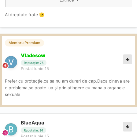
foloseste Mangleala ca ai 3 fire de par pe pula , si nu iti
Extinde
se expun. Poate că sunt diferită față de
fac ne-pro oralul
Ai dreptate frate
🫡
multe persoane de aici, însă prefer să
gândesc realist și să continui să vă
protejez, așa cum am făcut
Membru Premium
întotdeauna.
Vladescw
Reputație: 76
Postat
Iunie 15
O zi frumoasă!
Prefer cu protecție,ca sa nu am dureri de cap.Daca cineva are
o problema,se poate lua și prin atingere cu mana,a organele
sexuale
Mâine: programări între orele 11:00 –
20:00, pe WhatsApp. Pupii
BlueAqua
Reputație: 91
Postat
Iunie 15