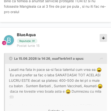
Bine ca femeia a anuntat servicile protejate TOATE! si nu
mulți bani hai lăsați …
foloseste Mangleala ca ai 3 fire de par pe pula , si nu iti fac ne-
pro oralul
Până în acest moment nu am avut nicio
reclamație și am încercat mereu să mă
BlueAqua
protejez atât pe mine, cât și pe voi. Însă
Reputație: 91
Postat
Iunie 15
consider că s-a ajuns prea departe cu
anumite practici și servicii despre ale
La 15.06.2026 la 14:26,
ouaf1erb1nt1
a spus:
căror riscuri mulți nu sunt conștienți.
Lasati ma fata in pace sa-si faca talentul cum vrea ea
Eu unul prefer sa fac o laba SANATOASA! TOT ACELASI
LUCRU ESTE decat sa platesc 400-500 de lei pt o muie
Vă rog respectuos să nu intrați în
cu balon . Suntem Barbati , Suntem Vaccinati, Asumati
daca ne loveste vreo boala asta e
Dumnezeu cu mila
polemici și discuții absurde. Nu am
:)))
nevoie de oameni care nu au
Bine ca femeia a anuntat servicile protejate TOATE! si nu
capacitatea de a înțelege la ce riscuri