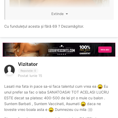
Extinde
Îmi pare rău dacă această decizie
nemulțumește pe cineva, dar orice om
Cu fundulețul acesta și fără 69 ? Dezamăgitor.
conștient și responsabil va înțelege și
va gândi la fel. Nu ai cum să ceri un
CIM ca și cum aș fi iubita ta și doar a ta.
Vizitator
Reputație: 0
Înțeleg că există concurență și că este
Postat
Iunie 15
destul de mare, însă asta nu înseamnă
Lasati ma fata in pace sa-si faca talentul cum vrea ea
Eu
că trebuie să spun lucruri neadevărate
unul prefer sa fac o laba SANATOASA! TOT ACELASI LUCRU
doar pentru a câștiga mai mulți bani
ESTE decat sa platesc 400-500 de lei pt o muie cu balon .
Suntem Barbati , Suntem Vaccinati, Asumati
daca ne
decât altcineva din aceeași branșă și să
loveste vreo boala asta e
Dumnezeu cu mila :)))
fac servicii cu care să atrag doar pt mai