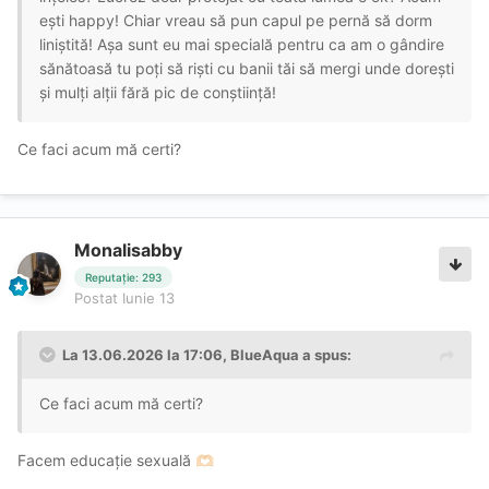
ești happy! Chiar vreau să pun capul pe pernă să dorm
liniștită! Așa sunt eu mai specială pentru ca am o gândire
sănătoasă tu poți să riști cu banii tăi să mergi unde dorești
și mulți alții fără pic de conștiință!
Ce faci acum mă certi?
Monalisabby
Reputație: 293
Postat
Iunie 13
La 13.06.2026 la 17:06,
BlueAqua
a spus:
Ce faci acum mă certi?
Facem educație sexuală
🫶🏻