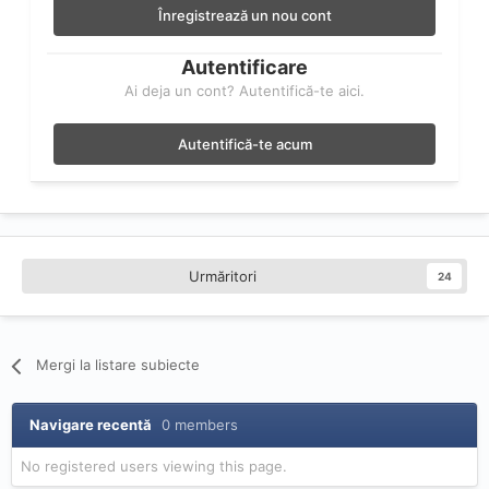
Înregistrează un nou cont
Autentificare
Ai deja un cont? Autentifică-te aici.
Autentifică-te acum
Urmăritori
24
Mergi la listare subiecte
Navigare recentă
0 members
No registered users viewing this page.