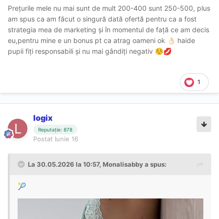
Prețurile mele nu mai sunt de mult 200-400 sunt 250-500, plus
am spus ca am făcut o singură dată ofertă pentru ca a fost
strategia mea de marketing și în momentul de față ce am decis
eu,pentru mine e un bonus pt ca atrag oameni ok
haide
👌🏻
pupii fiți responsabili și nu mai gândiți negativ
☺️
💋
1
logix
Reputație: 878
Postat
Iunie 16
La 30.05.2026 la 10:57,
Monalisabby
a spus:
🎾