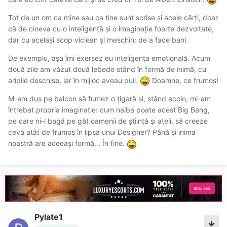
Tot de un om ca mine sau ca tine sunt scrise și acele cărți, doar
că de cineva cu o inteligență și o imaginație foarte dezvoltate,
dar cu același scop viclean și meschin: de a face bani.
De exemplu, așa îmi exersez eu inteligența emoțională. Acum
două zile am văzut două lebede stând în formă de inimă, cu
aripile deschise, iar în mijloc aveau puii.
Doamne, ce frumos!
M-am dus pe balcon să fumez o țigară și, stând acolo, mi-am
întrebat propria imaginație: cum naiba poate acest Big Bang,
pe care ni-l bagă pe gât oamenii de știință și ateii, să creeze
ceva atât de frumos în lipsa unui Designer? Până și inima
noastră are aceeași formă... În fine.
Pylate1