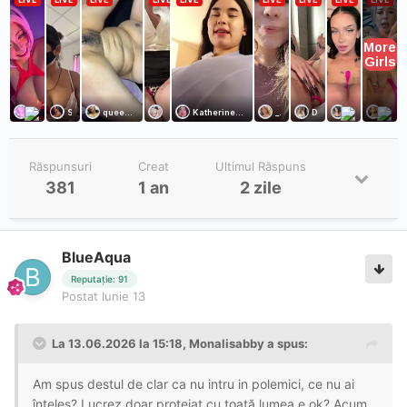
Răspunsuri
Creat
Ultimul Răspuns
381
1 an
2 zile
BlueAqua
Reputație: 91
Postat
Iunie 13
La 13.06.2026 la 15:18,
Monalisabby
a spus:
Am spus destul de clar ca nu intru in polemici, ce nu ai
înțeles? Lucrez doar protejat cu toată lumea e ok? Acum