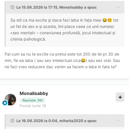
La 15.06.2026 la 17:15,
Monalisabby
a spus:
Sa stii ca ma excita și daca faci laba in fața mea
tot
😂
☺️
un fel de sex e și acesta, îmi place ceea ce unii numesc
«sex mental» – conexiunea profundă, jocul intelectual și
chimia psihologică.
Pai cum sa nu te excite ca pretul este tot 200 de lei pt 30 de
min, fie ea laba ( sau sex intelectual cica
) sau sex oral. Sau
😂
ne faci vreo reducere dac venim sa facem o laba in fata ta?
Monalisabby
Reputație: 293
Postat
Iunie 16
La 16.06.2026 la 0:04,
mihaita2020
a spus: