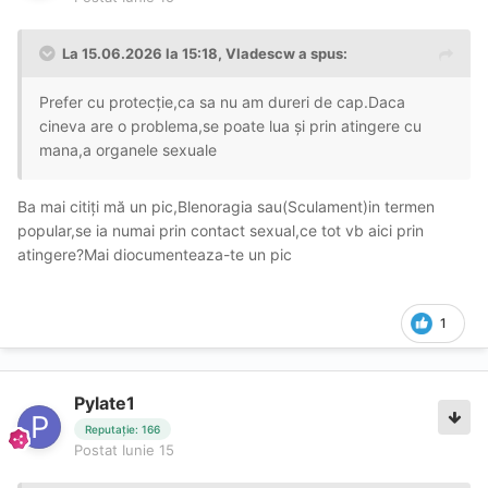
La 15.06.2026 la 15:18,
Vladescw
a spus:
Prefer cu protecție,ca sa nu am dureri de cap.Daca
cineva are o problema,se poate lua și prin atingere cu
mana,a organele sexuale
Ba mai citiți mă un pic,Blenoragia sau(Sculament)in termen
popular,se ia numai prin contact sexual,ce tot vb aici prin
atingere?Mai diocumenteaza-te un pic
1
Pylate1
Reputație: 166
Postat
Iunie 15