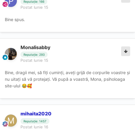
Reputație: 166
Postat
Iunie 15
Bine spus.
Monalisabby
Reputație: 293
Postat
Iunie 15
Bine, dragii mei, să fiți cuminți, aveți grijă de corpurile voastre și
nu uitați să vă protejați. Vă pupă a voastră, Mona, psiholoaga
site-uluI
😂
🥰
mihaita2020
Reputație: 1457
Postat
Iunie 16