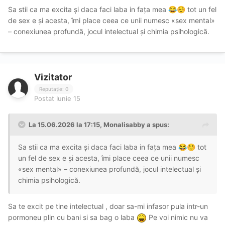
Sa stii ca ma excita și daca faci laba in fața mea
tot un fel
😂
☺️
de sex e și acesta, îmi place ceea ce unii numesc «sex mental»
– conexiunea profundă, jocul intelectual și chimia psihologică.
Vizitator
Reputație: 0
Postat
Iunie 15
La 15.06.2026 la 17:15,
Monalisabby
a spus:
Sa stii ca ma excita și daca faci laba in fața mea
tot
😂
☺️
un fel de sex e și acesta, îmi place ceea ce unii numesc
«sex mental» – conexiunea profundă, jocul intelectual și
chimia psihologică.
Sa te excit pe tine intelectual , doar sa-mi infasor pula intr-un
pormoneu plin cu bani si sa bag o laba
Pe voi nimic nu va