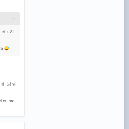
 etc. Si
ste
😅
!). Sânii
ci nu mai