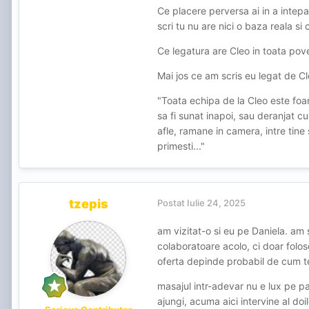
la maseuze)!!!
Ce placere perversa ai in a intepa
scri tu nu are nici o baza reala si 
P.P.S.:
... așa s
@cleo masaj
...
🤣
🤣
🤣
Ce legatura are Cleo in toata pov
P.P.P.S.: Cleo, aștept să mă sun
Mai jos ce am scris eu legat de Cl
"Toata echipa de la Cleo este foar
sa fi sunat inapoi, sau deranjat cu
afle, ramane in camera, intre tine
primesti..."
tzepis
Postat
Iulie 24, 2025
am vizitat-o si eu pe Daniela. am 
colaboratoare acolo, ci doar folos
oferta depinde probabil de cum t
masajul intr-adevar nu e lux pe pa
ajungi, acuma aici intervine al do