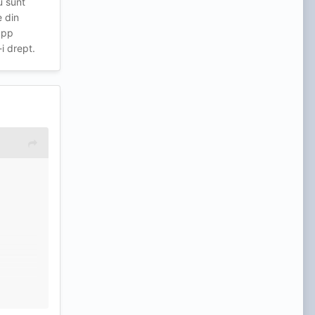
u sunt
e din
app
i drept.
rte, doar