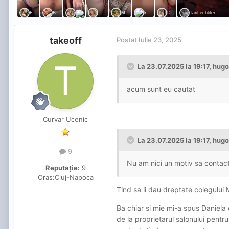
takeoff
Postat
Iulie 23, 2025
La 23.07.2025 la 19:17,
hug
acum sunt eu cautat
Curvar Ucenic
La 23.07.2025 la 19:17,
hug
9
Nu am nici un motiv sa contact
Reputație:
9
Oras:
Cluj-Napoca
Tind sa ii dau dreptate colegului
Ba chiar si mie mi-a spus Daniela 
de la proprietarul salonului pentr