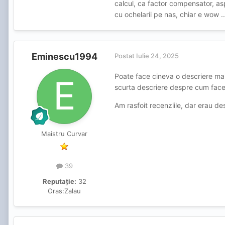
calcul, ca factor compensator, asp
cu ochelarii pe nas, chiar e wow ..
Eminescu1994
Postat
Iulie 24, 2025
Poate face cineva o descriere mai 
scurta descriere despre cum face
Am rasfoit recenziile, dar erau de
Maistru Curvar
39
Reputație:
32
Oras:
Zalau