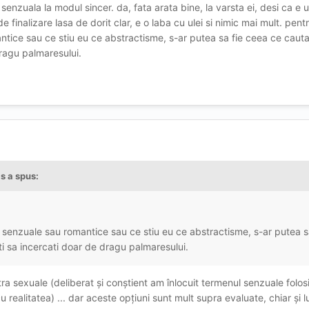
 senzuala la modul sincer. da, fata arata bine, la varsta ei, desi ca e 
finalizare lasa de dorit clar, e o laba cu ulei si nimic mai mult. pent
ntice sau ce stiu eu ce abstractisme, s-ar putea sa fie ceea ce cauta
dragu palmaresului.
is
a spus:
a senzuale sau romantice sau ce stiu eu ce abstractisme, s-ar putea s
ti sa incercati doar de dragu palmaresului.
ultra sexuale (deliberat și conștient am înlocuit termenul senzuale folos
 realitatea) ... dar aceste opțiuni sunt mult supra evaluate, chiar și l