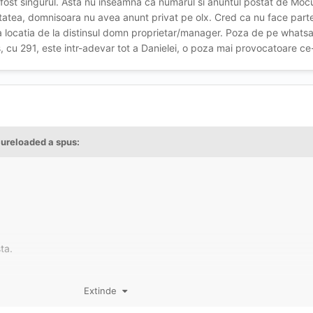
i fost singurul. Asta nu inseamna ca numarul si anuntul postat de Moc
itatea, domnisoara nu avea anunt privat pe olx. Cred ca nu face part
aza locatia de la distinsul domn proprietar/manager. Poza de pe whats
 cu 291, este intr-adevar tot a Danielei, o poza mai provocatoare ce-
ureloaded
a spus:
ta.
Extinde
te cel căutat de diverse maseuze (a spus anterior că nu merge la esco