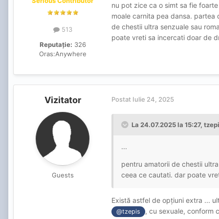
Serious Contributor
nu pot zice ca o simt sa fie foarte
moale carnita pea dansa. partea de 
de chestii ultra senzuale sau roma
513
poate vreti sa incercati doar de 
Reputație:
326
Oras:
Anywhere
Vizitator
Postat
Iulie 24, 2025
La 24.07.2025 la 15:27,
tzep
...
pentru amatorii de chestii ultr
ceea ce cautati. dar poate vre
Guests
Există astfel de opțiuni extra ... 
, cu sexuale, conform cu
@tzepis