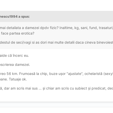
nescu1994
a spus:
ai detailata a damezei dpdv fizic? Inaltime, kg, sani, fund, trasaturi,
 face partea erotica?
 destul de seci/vagi si as dori mai multe detalii daca cineva binevoie
aide că încerc eu.
descrierea damezei.
eo 56 km. Frumoasă la chip, buze ușor "ajustate", ochelaristă (sexy!!
oane. Tatuaje ok.
, dar am scris mai sus ... și chiar am scris cu subiect și predicat, de