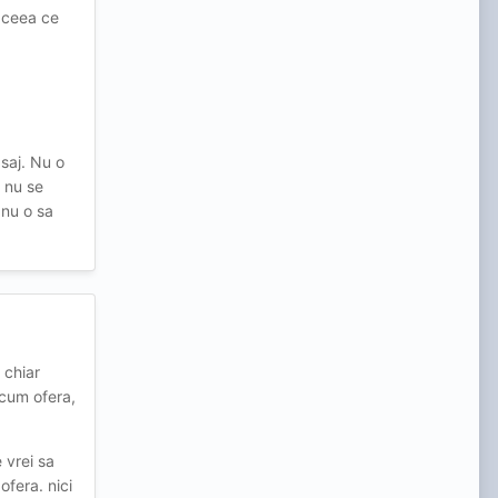
a ceea ce
rnuturi"?
asaj. Nu o
a nu se
 nu o sa
 chiar
 cum ofera,
 vrei sa
ofera. nici