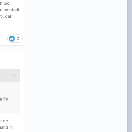
un pic
ru amatorii
ti. dar
2
a fie
it de
uând în