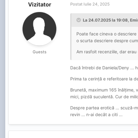
Vizitator
Postat
Iulie 24, 2025
La 24.07.2025 la 19:08,
Emi
Poate face cineva o descriere m
o scurta descriere despre cum
Am rasfoit recenziile, dar erau
Guests
Dacă întrebi de Daniela/Deny ... h
Prima ta cerință e referitoare la 
Brunetă, maximum 165 înălțime, vr
mici, pizdă suculentă. Cur de mili
Despre partea erotică ... scuză-mă
revin ... n-ai decât a citi ...