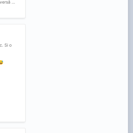
versă ...
c. Si o
😅