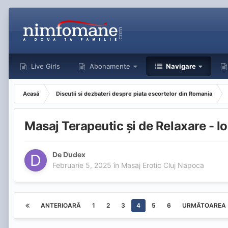
Live Girls
Abonamente
Navigare
Acasă
Discutii si dezbateri despre piata escortelor din Romania
Masaj Terapeutic și de Relaxare - 
De
Dudex
Februarie 5, 2025
în
Masaj Erotic Cluj Napoca
ANTERIOARĂ
1
2
3
4
5
6
URMĂTOAREA