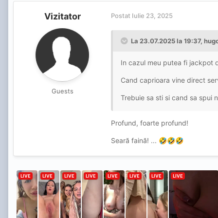
Vizitator
Postat
Iulie 23, 2025
La 23.07.2025 la 19:37,
hug
In cazul meu putea fi jackpot 
Cand caprioara vine direct ser
Guests
Trebuie sa sti si cand sa spui nu
Profund, foarte profund!
Seară faină! ...
🤣
🤣
🤣