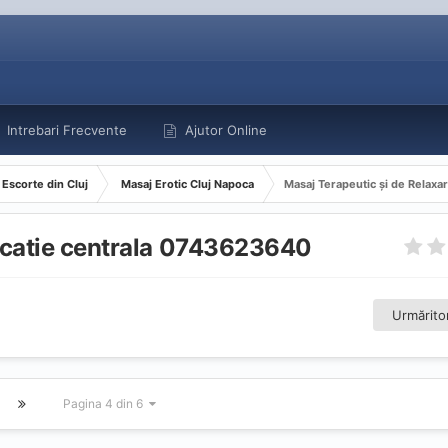
Intrebari Frecvente
Ajutor Online
Escorte din Cluj
Masaj Erotic Cluj Napoca
Masaj Terapeutic și de Relaxa
locatie centrala 0743623640
Urmăritor
Pagina 4 din 6