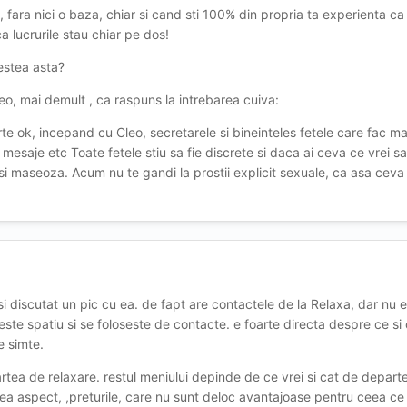
, fara nici o baza, chiar si cand sti 100% din propria ta experienta c
ca lucrurile stau chiar pe dos!
ă fie procedura și la voi? ... îl sunați și îi spuneți că e așteptat în "aște
estea asta?
i și pe mine! ... promit să nu resping apelul ...
🤣
🤣
🤣
eo, mai demult , ca raspuns la intrebarea cuiva:
te ok, incepand cu Cleo, secretarele si bineinteles fetele care fac m
 mesaje etc Toate fetele stiu sa fie discrete si daca ai ceva ce vrei s
 si maseoza. Acum nu te gandi la prostii explicit sexuale, ca asa ceva
si discutat un pic cu ea. de fapt are contactele de la Relaxa, dar nu e
este spatiu si se foloseste de contacte. e foarte directa despre ce si
e simte.
rtea de relaxare. restul meniului depinde de ce vrei si cat de departe
ilea aspect, ,preturile, care nu sunt deloc avantajoase pentru ceea ce 