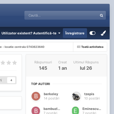
Utilizator existent? Autentifică-te
Înregistrare
re - locatie centrala 0743623640
Toată activitatea
Răspunsuri
Creat
Ultimul Răspuns
145
1 an
Iul 26
i
4
TOP AUTORI
berkeley
tzepis
14 postări
10 postări
bambuzlea
Eminescu1994
7 postări
7 postări