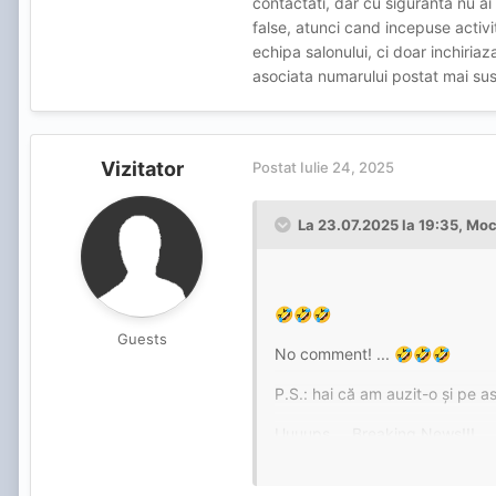
contactati, dar cu siguranta nu a
false, atunci cand incepuse activ
echipa salonului, ci doar inchiri
asociata numarului postat mai sus,
Vizitator
Postat
Iulie 24, 2025
La 23.07.2025 la 19:35,
Moc
🤣
🤣
🤣
Guests
No comment! ...
🤣
🤣
🤣
P.S.: hai că am auzit-o și pe as
Uuuups ... Breaking News!!!
Clientul care susține că el es