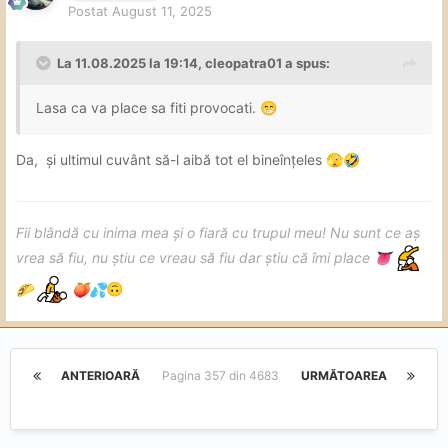
Postat
August 11, 2025
La 11.08.2025 la 19:14,
cleopatra01
a spus:
Lasa ca va place sa fiti provocati.
😁
Da, și ultimul cuvânt să-l aibă tot el bineînțeles
🫣
🤣
Fii blândă cu inima mea și o fiară cu trupul meu! Nu sunt ce aș
vrea să fiu, nu știu ce vreau să fiu dar știu că îmi place
👅
🌮
🍑
💦
🙃
ANTERIOARĂ
Pagina 357 din 4683
URMĂTOAREA