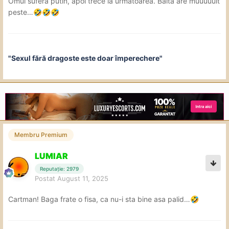
Omul sufera putin, apoi trece la urmatoarea. Balta are muuuuult
peste…
🤣
🤣
🤣
"Sexul fără dragoste este doar împerechere"
Membru Premium
LUMIAR
Reputație: 2979
Postat
August 11, 2025
Cartman! Baga frate o fisa, ca nu-i sta bine asa palid…
🤣