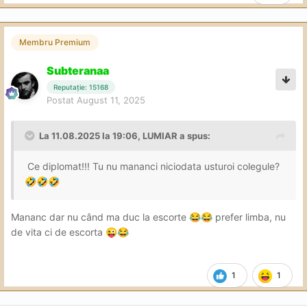
Membru Premium
Subteranaa
Reputație: 15168
Postat
August 11, 2025
La 11.08.2025 la 19:06,
LUMIAR
a spus:
Ce diplomat!!! Tu nu mananci niciodata usturoi colegule?
🤣
🤣
🤣
Mananc dar nu când ma duc la escorte
prefer limba, nu
😂
😂
de vita ci de escorta
😜
😂
1
1