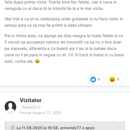
fata dupa prima vizita. Foarte bine fac fetele, clar e ceva in
neregula cu el daca isi ia interdictie la a le mai vizita.
Mai trist e ca el nu realizeaza unde greseste si nu face nimic in
sensul asta ca sa mai fie primit si data viitoare.
Pai in ritmul asta, va ajunge pe lista neagra la toate fetele si va
fi nevoit sa acceseze rubrica de travestiti ca sa nu o tina doar
pe manuela, diferenta e ca baietii aia il iau si la bataie daca
ceva nu li se pare in regula cu el. :))) Si futut si batut si cu banii
luati, vorba aia.
😂
1
1
Vizitator
Reputație: 0
Postat
August 11, 2025
La 11.08.2025 la 16:58,
armando77
a spus: