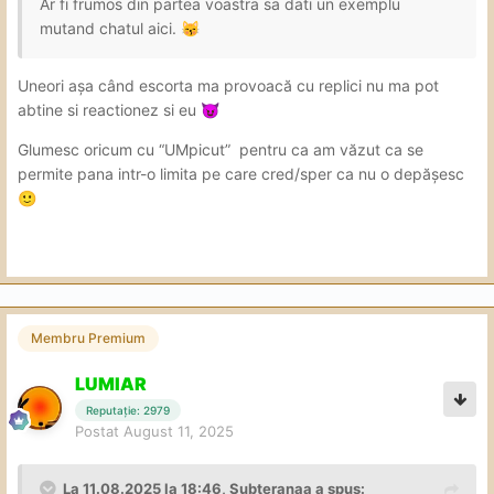
Ar fi frumos din partea voastra sa dati un exemplu
mutand chatul aici.
😽
Uneori așa când escorta ma provoacă cu replici nu ma pot
abtine si reactionez si eu
😈
Glumesc oricum cu “UMpicut” pentru ca am văzut ca se
permite pana intr-o limita pe care cred/sper ca nu o depășesc
🙂
Membru Premium
LUMIAR
Reputație: 2979
Postat
August 11, 2025
La 11.08.2025 la 18:46,
Subteranaa
a spus: