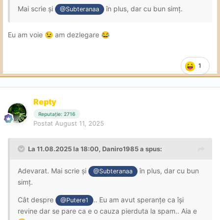
Mai scrie și
în plus, dar cu bun simț.
@Subteranaa
Eu am voie
am dezlegare
😉
😂
1
Repty
Reputație: 2716
Postat
August 11, 2025
La 11.08.2025 la 18:00,
Daniro1985
a spus:
Adevarat. Mai scrie și
în plus, dar cu bun
@Subteranaa
simț.
Cât despre
.. Eu am avut speranțe ca își
@Putere1
revine dar se pare ca e o cauza pierduta la spam.. Aia e