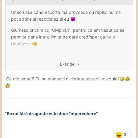
Uneori așa când escorta ma provoacă cu replici nu ma
pot abtine si reactionez si eu
😈
Glumesc oricum cu “UMpicut” pentru ca am văzut ca se
permite pana intr-o limita pe care cred/sper ca nu o
depășesc
🙂
Extinde
Ce diplomat!!! Tu nu mananci niciodata usturoi colegule?
🤣
🤣
🤣
"Sexul fără dragoste este doar împerechere"
2