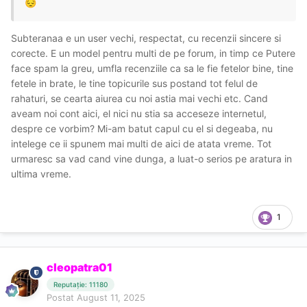
😔
Subteranaa e un user vechi, respectat, cu recenzii sincere si
corecte. E un model pentru multi de pe forum, in timp ce Putere
face spam la greu, umfla recenziile ca sa le fie fetelor bine, tine
fetele in brate, le tine topicurile sus postand tot felul de
rahaturi, se cearta aiurea cu noi astia mai vechi etc. Cand
aveam noi cont aici, el nici nu stia sa acceseze internetul,
despre ce vorbim? Mi-am batut capul cu el si degeaba, nu
intelege ce ii spunem mai multi de aici de atata vreme. Tot
urmaresc sa vad cand vine dunga, a luat-o serios pe aratura in
ultima vreme.
1
cleopatra01
Reputație: 11180
Postat
August 11, 2025