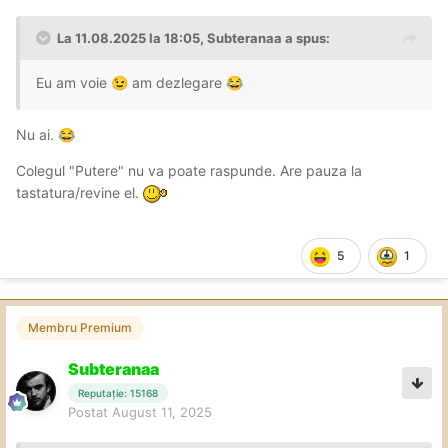
La 11.08.2025 la 18:05,
Subteranaa
a spus:
Eu am voie
am dezlegare
😉
😂
Nu ai.
😂
Colegul "Putere" nu va poate raspunde. Are pauza la
tastatura/revine el.
5
1
Membru Premium
Subteranaa
Reputație: 15168
Postat
August 11, 2025