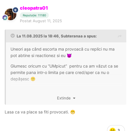
cleopatra01
Reputație: 11180
Postat
August 11, 2025
La 11.08.2025 la 18:46,
Subteranaa
a spus:
Uneori așa când escorta ma provoacă cu replici nu ma
pot abtine si reactionez si eu
😈
Glumesc oricum cu “UMpicut” pentru ca am văzut ca se
permite pana intr-o limita pe care cred/sper ca nu o
depășesc
🙂
Extinde
Lasa ca va place sa fiti provocati.
😁
3