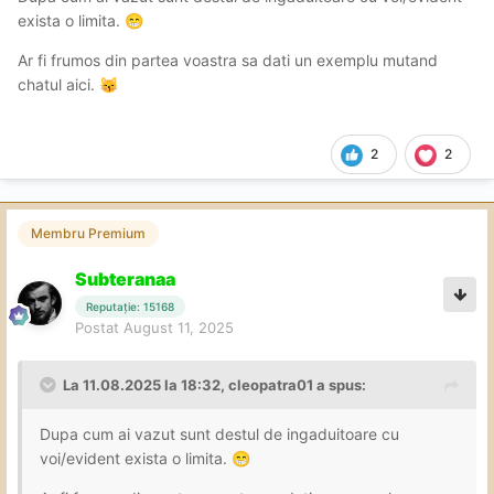
exista o limita.
😁
Ar fi frumos din partea voastra sa dati un exemplu mutand
chatul aici.
😽
2
2
Membru Premium
Subteranaa
Reputație: 15168
Postat
August 11, 2025
La 11.08.2025 la 18:32,
cleopatra01
a spus:
Dupa cum ai vazut sunt destul de ingaduitoare cu
voi/evident exista o limita.
😁