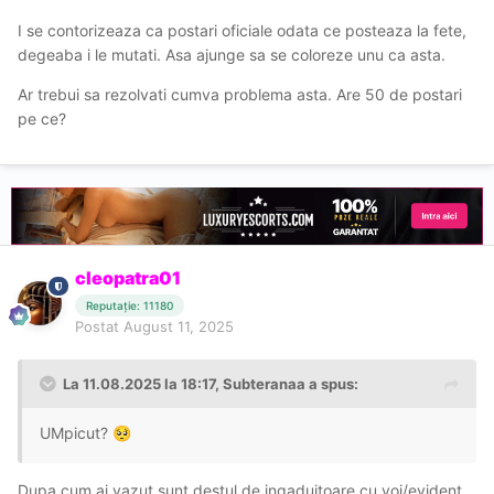
I se contorizeaza ca postari oficiale odata ce posteaza la fete,
degeaba i le mutati. Asa ajunge sa se coloreze unu ca asta.
Ar trebui sa rezolvati cumva problema asta. Are 50 de postari
pe ce?
cleopatra01
Reputație: 11180
Postat
August 11, 2025
La 11.08.2025 la 18:17,
Subteranaa
a spus:
UMpicut?
🥺
Dupa cum ai vazut sunt destul de ingaduitoare cu voi/evident