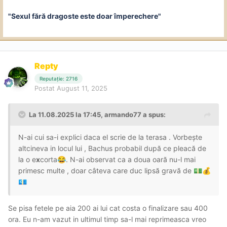
"Sexul fără dragoste este doar împerechere"
Repty
Reputație: 2716
Postat
August 11, 2025
La 11.08.2025 la 17:45,
armando77
a spus:
N-ai cui sa-i explici daca el scrie de la terasa . Vorbește
altcineva in locul lui , Bachus probabil după ce pleacă de
la o e
x
corta
. N-ai observat ca a doua oară nu-l mai
😂
primesc multe , doar câteva care duc lipsă gravă de
💵
💰
💶
Se pisa fetele pe aia 200 ai lui cat costa o finalizare sau 400
ora. Eu n-am vazut in ultimul timp sa-l mai reprimeasca vreo