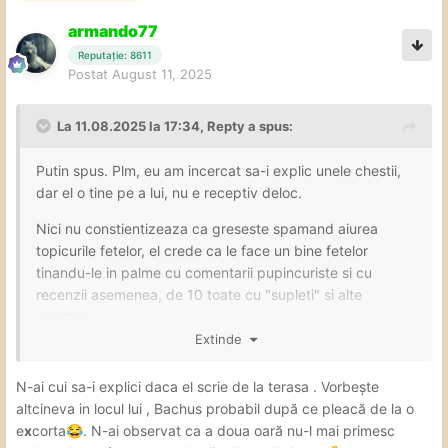
armando77
Reputație: 8611
Postat
August 11, 2025
La 11.08.2025 la 17:34,
Repty
a spus:
Putin spus. Plm, eu am incercat sa-i explic unele chestii,
dar el o tine pe a lui, nu e receptiv deloc.
Nici nu constientizeaza ca greseste spamand aiurea
topicurile fetelor, el crede ca le face un bine fetelor
tinandu-le in palme cu comentarii pupincuriste si cu
recenzii asemenea, de 10 toate cu "supleti" si alte
cacaturi.
Extinde
Eu sunt curios daca si la locul de munca e tot asa Gica
contra orice i s-ar spune, pai acolo daca il iei tot timpul pe
N-ai cui sa-i explici daca el scrie de la terasa . Vorbește
nu in brate esti zburat, nu faci multi purici. Aici pe forum
altcineva in locul lui , Bachus probabil după ce pleacă de la o
merge cu spam-ul pana la un moment dat, cand vine nota
e
x
corta
. N-ai observat ca a doua oară nu-l mai primesc
😂
de plata, adica dunga.