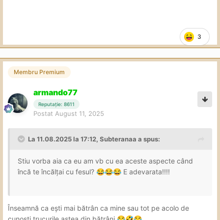
3
Membru Premium
armando77
Reputație: 8611
Postat
August 11, 2025
La 11.08.2025 la 17:12,
Subteranaa
a spus:
Stiu vorba aia ca eu am vb cu ea aceste aspecte când
încă te încălțai cu fesul?
E adevarata!!!!
😂
😂
😂
Înseamnă ca ești mai bătrân ca mine sau tot pe acolo de
cunoști trucurile astea din bătrâni
😂
🤣
😂