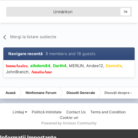
Urmăritori
76
Mergi la listare subiecte
Navigare recentă
8 members and 18 guests
albdom84
Darth4
MERLlN
Andee12
Daniells
lunnaAzalea
JohnBranch
AmaliaAme
Acasă
Nimfomane Forum
Discutii Generale
Discuții despre oric
Limbaj
Politică Intimitate
Contact Us
Terms and Condition
Cookie-uri
Powered by Invision Community
Informații Importante