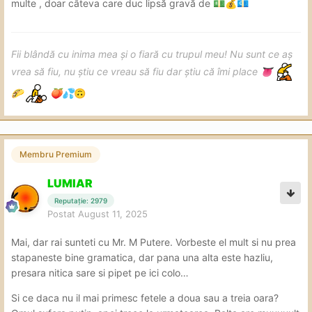
multe , doar câteva care duc lipsă gravă de
💵
💰
💶
Fii blândă cu inima mea și o fiară cu trupul meu! Nu sunt ce aș
vrea să fiu, nu știu ce vreau să fiu dar știu că îmi place
👅
🌮
🍑
💦
🙃
Membru Premium
LUMIAR
Reputație: 2979
Postat
August 11, 2025
Mai, dar rai sunteti cu Mr. M Putere. Vorbeste el mult si nu prea
stapaneste bine gramatica, dar pana una alta este hazliu,
presara nitica sare si pipet pe ici colo…
Si ce daca nu il mai primesc fetele a doua sau a treia oara?