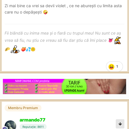
Zi mai bine ca vrei sa devii violet , ce ne aburești cu limita asta
care nu o depășești
🤪
Fii blândă cu inima mea și o fiară cu trupul meu! Nu sunt ce aș
vrea să fiu, nu știu ce vreau să fiu dar știu că îmi place
👅
🌮
🍑
💦
🙃
1
Membru Premium
armando77
Reputație: 8611