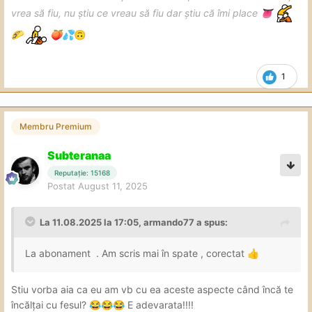
vrea să fiu, nu știu ce vreau să fiu dar știu că îmi place
👅
🌮
🍑
💦
🙃
1
Membru Premium
Subteranaa
Reputație: 15168
Postat
August 11, 2025
La 11.08.2025 la 17:05,
armando77
a spus:
La abonament . Am scris mai în spate , corectat
👍
Stiu vorba aia ca eu am vb cu ea aceste aspecte când încă te
încălțai cu fesul?
E adevarata!!!!
😂
😂
😂