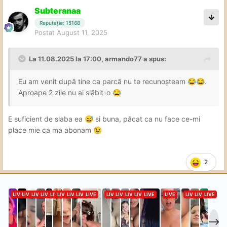
Subteranaa
Reputație: 15168
Postat
August 11, 2025
La 11.08.2025 la 17:00,
armando77
a spus:
Eu am venit după tine ca parcă nu te recunoșteam
.
😂
😂
Aproape 2 zile nu ai slăbit-o
😂
E suficient de slaba ea
si buna, păcat ca nu face ce-mi
😅
place mie ca ma abonam
😉
2