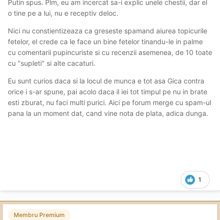
Putin spus. Plm, eu am incercat sa-i explic unele chestii, dar el
o tine pe a lui, nu e receptiv deloc.
Nici nu constientizeaza ca greseste spamand aiurea topicurile
fetelor, el crede ca le face un bine fetelor tinandu-le in palme
cu comentarii pupincuriste si cu recenzii asemenea, de 10 toate
cu "supleti" si alte cacaturi.
Eu sunt curios daca si la locul de munca e tot asa Gica contra
orice i s-ar spune, pai acolo daca il iei tot timpul pe nu in brate
esti zburat, nu faci multi purici. Aici pe forum merge cu spam-ul
pana la un moment dat, cand vine nota de plata, adica dunga.
1
Membru Premium