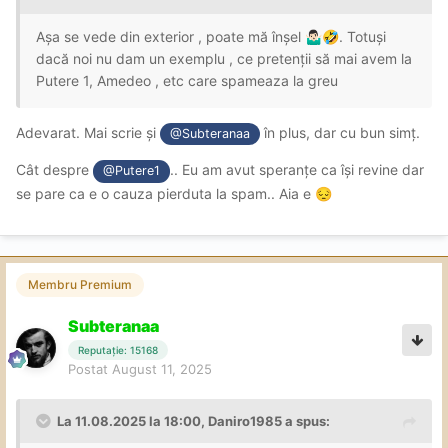
Așa se vede din exterior , poate mă înșel
. Totuși
🤷🏻‍♂️
🤣
dacă noi nu dam un exemplu , ce pretenții să mai avem la
Putere 1, Amedeo , etc care spameaza la greu
Adevarat. Mai scrie și
în plus, dar cu bun simț.
@Subteranaa
Cât despre
.. Eu am avut speranțe ca își revine dar
@Putere1
se pare ca e o cauza pierduta la spam.. Aia e
😔
Membru Premium
Subteranaa
Reputație: 15168
Postat
August 11, 2025
La 11.08.2025 la 18:00,
Daniro1985
a spus: