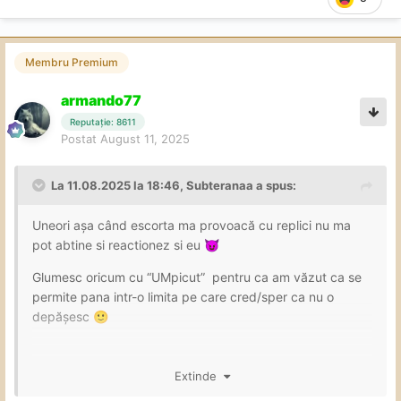
Membru Premium
armando77
Reputație: 8611
Postat
August 11, 2025
La 11.08.2025 la 18:46,
Subteranaa
a spus:
Uneori așa când escorta ma provoacă cu replici nu ma
pot abtine si reactionez si eu
😈
Glumesc oricum cu “UMpicut” pentru ca am văzut ca se
permite pana intr-o limita pe care cred/sper ca nu o
depășesc
🙂
Extinde