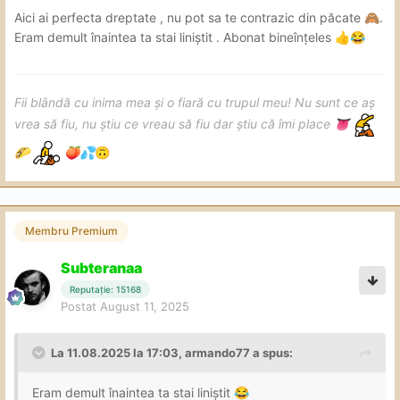
Aici ai perfecta dreptate , nu pot sa te contrazic din păcate
.
🙈
Eram demult înaintea ta stai liniștit . Abonat bineînțeles
👍
😂
Fii blândă cu inima mea și o fiară cu trupul meu! Nu sunt ce aș
vrea să fiu, nu știu ce vreau să fiu dar știu că îmi place
👅
🌮
🍑
💦
🙃
Membru Premium
Subteranaa
Reputație: 15168
Postat
August 11, 2025
La 11.08.2025 la 17:03,
armando77
a spus:
Eram demult înaintea ta stai liniștit
😂