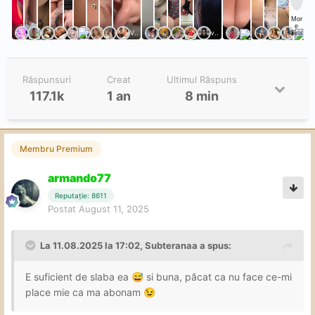
Răspunsuri
Creat
Ultimul Răspuns
117.1k
1 an
8 min
Membru Premium
armando77
Reputație: 8611
Postat
August 11, 2025
La 11.08.2025 la 17:02,
Subteranaa
a spus:
E suficient de slaba ea
si buna, păcat ca nu face ce-mi
😅
place mie ca ma abonam
😉