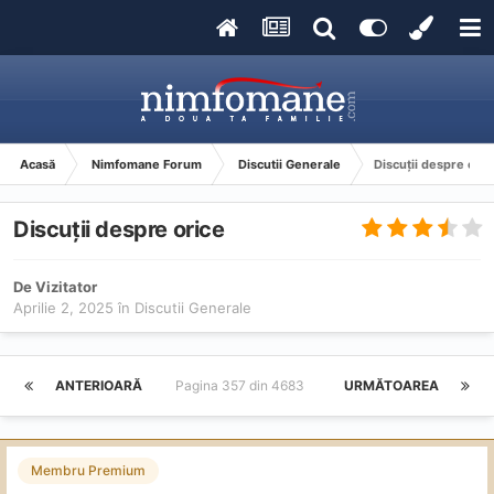
Acasă
Nimfomane Forum
Discutii Generale
Discuții despre oric
Discuții despre orice
De Vizitator
Aprilie 2, 2025
în
Discutii Generale
ANTERIOARĂ
Pagina 357 din 4683
URMĂTOAREA
Membru Premium