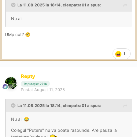
La 11.08.2025 la 18:14,
cleopatra01
a spus:
Nu ai.
UMpicut?
🥺
1
Repty
Reputație: 2716
Postat
August 11, 2025
La 11.08.2025 la 18:14,
cleopatra01
a spus:
Nu ai.
😂
Colegul "Putere" nu va poate raspunde. Are pauza la
tastatura/revine el.