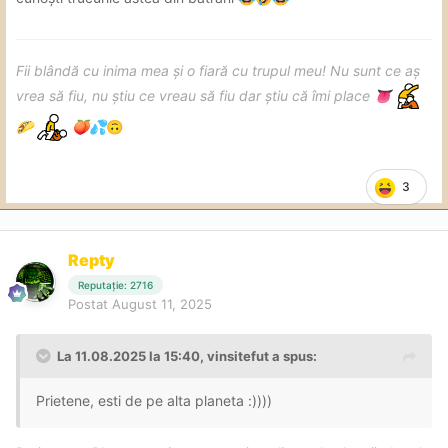
Fii blândă cu inima mea și o fiară cu trupul meu! Nu sunt ce aș
vrea să fiu, nu știu ce vreau să fiu dar știu că îmi place
👅
🌮
🍑
💦
🙃
3
Repty
Reputație: 2716
Postat
August 11, 2025
La 11.08.2025 la 15:40,
vinsitefut
a spus:
Prietene, esti de pe alta planeta :))))